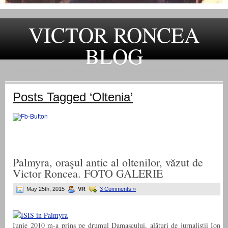
VICTOR RONCEA
BLOG
„ADEVARUL RAMANE, ORICARE AR FI SOARTA SLUJITORILOR SAI" – GH. I. B.
Posts Tagged ‘Oltenia’
Palmyra, oraşul antic al oltenilor, văzut de
Victor Roncea. FOTO GALERIE
May 25th, 2015
VR
3 Comments »
Iunie 2010 m-a prins pe drumul Damascului, alături de jurnaliştii Ion