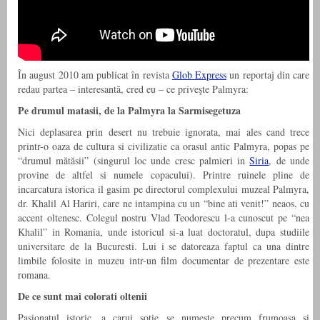
În august 2010 am publicat în revista
Glob Express
un reportaj din care
redau partea – interesantă, cred eu – ce priveşte Palmyra:
Pe drumul matasii, de la Palmyra la Sarmisegetuza
Nici deplasarea prin desert nu trebuie ignorata, mai ales cand trece
printr-o oaza de cultura si civilizatie ca orasul antic Palmyra, popas pe
“drumul mătăsii” (singurul loc unde cresc palmieri in
Siria
, de unde
provine de altfel si numele copacului). Printre ruinele pline de
incarcatura istorica il gasim pe directorul complexului muzeal Palmyra,
dr. Khalil Al Hariri, care ne intampina cu un “bine ati venit!” neaos, cu
accent oltenesc. Colegul nostru Vlad Teodorescu l-a cunoscut pe “nea
Khalil” in Romania, unde istoricul si-a luat doctoratul, dupa studiile
universitare de la Bucuresti. Lui i se datoreaza faptul ca una dintre
limbile folosite in muzeu intr-un film documentar de prezentare este
romana.
De ce sunt mai colorati oltenii
Pasionatul istoric, a carui sotie se numeste precum frumoasa si