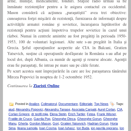
arme, muniţie, medicamente, fonduri. Staţiile radio urmau să fie
înmânate rezistenţilor pentru a le asigura contactul cu occidentul.
Mason consideră că acţiunea „paraşutiştii” avea trei obiective:
cunoaşterea forţei mişcării de rezistenţă, furnizarea de informaţii despre
activităţile armatei române şi sovietice, încurajarea luptătorilor de
rezistenţă pentru acţiuni împotriva trupelor sovietice în cazul unui
război. Numai în centrele amintite au fost pregătiţi în perioada 1950-
1953, 100 de voluntari legionari. Alte sute s-au pregătit în Italia şi
Grecia. Şeful operaţiunilor acoperite ale CIA în Balcani, Gratien
Yatsevich, susţine că operaţiunile desfăşurate în România s-au aflat pe
locul doi, după Albania, ca număr de agenţi şi resurse alocate. Agenţii
erau fie paraşutaţi, fie intrau pe mare sau pe căile ferate.
Pe scurt acestea sunt împrejurările în care are loc paraşutarea tânărului
Mircea Popovici în noaptea de 1-2 octombrie 1952.
Ziaristi Online
Continuarea la
Posted in
Analize
,
Colimatorul
,
Documentare
,
Editoriale
,
Top News
Tags:
aiud
,
Alexandru Popovici
,
Alexandru Tanase
,
Asociatia Carpatii
,
Aurel Corlan
,
CIA
,
Corlan Grigore
,
dr teofil mija
,
Elena Stetin
,
Erich Tartler
,
Fetea
,
Frank Wisner
,
Fratiile de Cruce
,
Gavrila Pop
,
Gheorghe Dinca
,
Gheorghe Gorun
,
Gheorghe
Manu
,
Gherla
,
Gordon Mason
,
Gorj
,
Gratien Yatsevich
,
Hadrian Gorun
,
Horia
Sima
,
Ileana samoila
,
Ioan Cosma
,
Ioan Iuhasz
,
Ion Buda
,
ion gavrila ogoranu
,
Ion