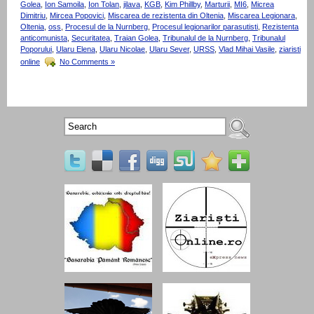
Golea
,
Ion Samoila
,
Ion Tolan
,
jilava
,
KGB
,
Kim Phillby
,
Marturii
,
MI6
,
Micrea
Dimitriu
,
Mircea Popovici
,
Miscarea de rezistenta din Oltenia
,
Miscarea Legionara
,
Oltenia
,
oss
,
Procesul de la Nurnberg
,
Procesul legionarilor parasutisti
,
Rezistenta
anticomunista
,
Securitatea
,
Traian Golea
,
Tribunalul de la Nurnberg
,
Tribunalul
Poporului
,
Ularu Elena
,
Ularu Nicolae
,
Ularu Sever
,
URSS
,
Vlad Mihai Vasile
,
ziaristi
online
No Comments »