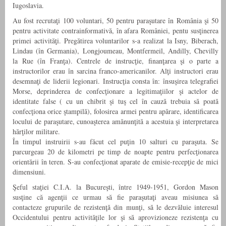
Iugoslavia.
Au fost recrutaţi 100 voluntari, 50 pentru paraşutare în România şi 50
pentru activitate contrainformativă, în afara României, pentu susţinerea
primei activităţi. Pregătirea voluntarilor s-a realizat la Isny, Biberach,
Lindau (în Germania), Longjoumeau, Montfermeil, Andilly, Chevilly
la Rue (în Franţa). Centrele de instrucţie, finanţarea şi o parte a
instructorilor erau în sarcina franco-americanilor. Alţi instructori erau
desemnaţi de liderii legionari. Instrucţia consta în: însuşirea telegrafiei
Morse, deprinderea de confecţionare a legitimaţiilor şi actelor de
identitate false ( cu un chibrit şi tuş cel în cauză trebuia să poată
confecţiona orice ştampilă), folosirea armei pentru apărare, identificarea
locului de paraşutare, cunoaşterea amănunţită a acestuia şi interpretarea
hărţilor militare.
În timpul instruirii s-au făcut cel puţin 10 salturi cu paraşuta. Se
parcurgeau 20 de kilometri pe timp de noapte pentru perfecţionarea
orientării în teren. S-au confecţionat aparate de emisie-recepţie de mici
dimensiuni.
Şeful staţiei C.I.A. la Bucureşti, între 1949-1951, Gordon Mason
susţine că agenţii ce urmau să fie paraşutaţi aveau misiunea să
contacteze grupurile de rezistenţă din munţi, să le dezvăluie interesul
Occidentului pentru activităţile lor şi să aprovizioneze rezistenţa cu