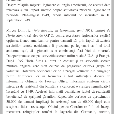
Despre relaţiile mişcării legionare cu anglo-americanii, de această dată
relatează şi un Raport sintetic despre activitatea mişcării legionare în
perioada 1944-august 1949, raport întocmit de securitate în 10
septembrie 1949.
Mircea Dimitriu (
foto dreapta, in Germania, anul 1951, alaturi de
Horia Sima
), cel ales de O.P.C. pentru recrutarea legionarilor explică
opţiunea franco-americanilor pentru oamenii săi prin faptul că „datele
serviciilor secrete occidentale îi prezentau pe legionari ca fiind total
anticomunişti”, că legionarii „sunt combatanţi, fără frică de moarte”.
De operaţiune se ocupau serviciile secrete militare ale S.U.A. şi Franţei.
După 1949 Horia Sima a intrat în contact şi cu serviciile secrete
militare engleze care s-au ocupat de pregătirea câtorva grupe de
voluntari. Hotărârea occidentalilor de a pregăti voluntari din emigraţie
pentru trimiterea lor în România a fost influenţată decisiv de
informaţiile obţinute de Foreign Office, informaţii conform cărora
mişcarea de rezistenţă din România a cunoscut o creştere semnificativă
începând cu 1949. Aceleaşi informaţii dezvăluiau faptul că rezistenţii
beneficiază de sprijinul ţăranilor. Rapoartele vorbeau de aproximativ
30.000 de oameni implicaţi în rezistenţă sau de 60.000 după cum
susţineau liderii rezistenţei. Oficiul pentru Coordonare Politică începe
recrutarea refugiaţilor români în lagărele din Germania, Austria,