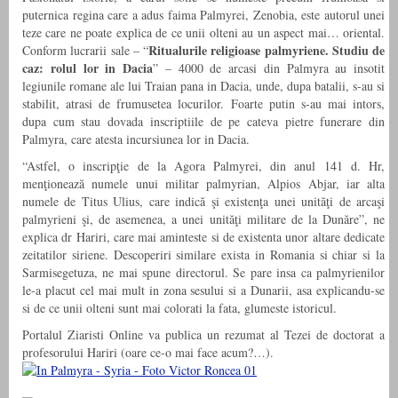
puternica regina care a adus faima Palmyrei, Zenobia, este autorul unei
teze care ne poate explica de ce unii olteni au un aspect mai… oriental.
Ritualurile religioase palmyriene. Studiu de
Conform lucrarii sale – “
caz: rolul lor in Dacia
” – 4000 de arcasi din Palmyra au insotit
legiunile romane ale lui Traian pana in Dacia, unde, dupa batalii, s-au si
stabilit, atrasi de frumusetea locurilor. Foarte putin s-au mai intors,
dupa cum stau dovada inscriptiile de pe cateva pietre funerare din
Palmyra, care atesta incursiunea lor in Dacia.
“Astfel, o inscripţie de la Agora Palmyrei, din anul 141 d. Hr,
menţionează numele unui militar palmyrian, Alpios Abjar, iar alta
numele de Titus Ulius, care indică şi existenţa unei unităţi de arcaşi
palmyrieni şi, de asemenea, a unei unităţi militare de la Dunăre”, ne
explica dr Hariri, care mai aminteste si de existenta unor altare dedicate
zeitatilor siriene. Descoperiri similare exista in Romania si chiar si la
Sarmisegetuza, ne mai spune directorul. Se pare insa ca palmyrienilor
le-a placut cel mai mult in zona sesului si a Dunarii, asa explicandu-se
si de ce unii olteni sunt mai colorati la fata, glumeste istoricul.
Portalul Ziaristi Online va publica un rezumat al Tezei de doctorat a
profesorului Hariri (oare ce-o mai face acum?…).