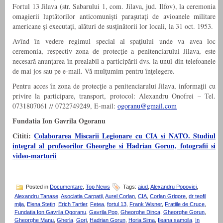
Fortul 13 Jilava (str. Sabarului 1, com. Jilava, jud. Ilfov), la ceremonia
omagierii luptătorilor anticomunişti paraşutaţi de avioanele militare
americane şi executaţi, alături de susţinătorii lor locali, la 31 oct. 1953.
Avînd în vedere regimul special al spaţiului unde va avea loc
ceremonia, respectiv zona de protecţie a penitenciarului Jilava, este
necesară anunţarea în prealabil a participării dvs. la unul din telefoanele
de mai jos sau pe e-mail. Vă mulţumim pentru înţelegere.
Pentru acces în zona de protecţie a penitenciarului Jilava, informaţii cu
privire la participare, transport, protocol: Alexandru Onofrei – Tel.
0731807061 // 0722749249, E-mail:
ogoranu@gmail.com
Fundatia Ion Gavrila Ogoranu
Cititi:
Colaborarea Miscarii Legionare cu CIA si NATO. Studiul
integral al profesorilor Gheorghe si Hadrian Gorun, fotografii si
video-marturii
Posted in
Documentare
,
Top News
Tags:
aiud
,
Alexandru Popovici
,
Alexandru Tanase
,
Asociatia Carpatii
,
Aurel Corlan
,
CIA
,
Corlan Grigore
,
dr teofil
mija
,
Elena Stetin
,
Erich Tartler
,
Fetea
,
fortul 13
,
Frank Wisner
,
Fratiile de Cruce
,
Fundatia Ion Gavrila Ogoranu
,
Gavrila Pop
,
Gheorghe Dinca
,
Gheorghe Gorun
,
Gheorghe Manu
,
Gherla
,
Gorj
,
Hadrian Gorun
,
Horia Sima
,
Ileana samoila
,
In