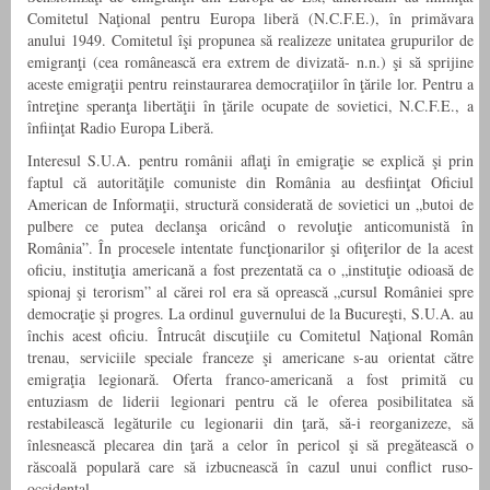
Comitetul Naţional pentru Europa liberă (N.C.F.E.), în primăvara
anului 1949. Comitetul îşi propunea să realizeze unitatea grupurilor de
emigranţi (cea românească era extrem de divizată- n.n.) şi să sprijine
aceste emigraţii pentru reinstaurarea democraţiilor în ţările lor. Pentru a
întreţine speranţa libertăţii în ţările ocupate de sovietici, N.C.F.E., a
înfiinţat Radio Europa Liberă.
Interesul S.U.A. pentru românii aflaţi în emigraţie se explică şi prin
faptul că autorităţile comuniste din România au desfiinţat Oficiul
American de Informaţii, structură considerată de sovietici un „butoi de
pulbere ce putea declanşa oricând o revoluţie anticomunistă în
România”. În procesele intentate funcţionarilor şi ofiţerilor de la acest
oficiu, instituţia americană a fost prezentată ca o „instituţie odioasă de
spionaj şi terorism” al cărei rol era să oprească „cursul României spre
democraţie şi progres. La ordinul guvernului de la Bucureşti, S.U.A. au
închis acest oficiu. Întrucât discuţiile cu Comitetul Naţional Român
trenau, serviciile speciale franceze şi americane s-au orientat către
emigraţia legionară. Oferta franco-americană a fost primită cu
entuziasm de liderii legionari pentru că le oferea posibilitatea să
restabilească legăturile cu legionarii din ţară, să-i reorganizeze, să
înlesnească plecarea din ţară a celor în pericol şi să pregătească o
răscoală populară care să izbucnească în cazul unui conflict ruso-
occidental.