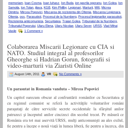
memoriam
,
Ioan Cosma
,
Ioan Iuhasz
,
Ion Buda
,
ion gavrila ogoranu
,
Ion Golea
,
Ion
Samoila
,
Ion Tolan
,
jilava
,
KGB
,
Kim Phillby
,
Legionari
,
Marturii
,
MI6
,
Micrea
Dimitriu
,
Mircea Popovici
,
Miscarea de rezistenta din Oltenia
,
Miscarea Legionara
,
Oltenia
,
oss
,
Parasutisti
,
Procesul de la Nurnberg
,
Procesul legionarilor parasutisti
,
Rezistenta anticomunista
,
Securitatea
,
Traian Golea
,
Tribunalul de la Nurnberg
,
Tribunalul Poporului
,
Ularu Elena
,
Ularu Nicolae
,
Ularu Sever
,
URSS
,
Vlad Mihai
Vasile
1 Comment »
Colaborarea Miscarii Legionare cu CIA si
NATO. Studiul integral al profesorilor
Gheorghe si Hadrian Gorun, fotografii si
video-marturii via Ziaristi Online
August 14th, 2011
VR
No Comments »
Un parasutat in Romania vanduta – Mircea Popovici
Un capitol oarecum obscur al confruntării românilor cu Securitatea şi
cu regimul comunist se referă la activităţile voluntarilor români
paraşutaţi de către serviciile secrete occidentale la sfârşitul anilor
patruzeci şi începutul anilor cincizeci din secolul trecut. Pe măsură ce
România era tot mai aservită URSS, mulţi anticomunişti au ales exilul,
fie pentru a începe o nouă viaţă în lumea liberă, fie pentru a încerca, din