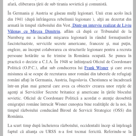
afară, eliberarea ţării de sub tirania sovietică şi comunistă.
În Germania şi Austria se găseau mulţi legionari. Unii erau acolo încă
din 1941 (după înfrângerea rebeliunii legionare ), alţii au dezertat din
armată în timpul războiului din Vest.
Dintr-un interviu realizat de Liviu
Vălenaş cu Mircea Dimitriu
, aflăm că după ce Tribunalul de la
Nurnberg nu a încadrat mişcarea legionară în rândul formaţiunilor
fasciste/naziste, serviciile secrete americane, franceze şi, mai puţin,
engleze, au început colaborarea cu structurile legionare pentru a recruta
persoane hotărâte sa fie trimise în România ocupată. Se punea în
practică o decizie a C.I.A. În 1948 se înfiinţează Oficiul de Coordonare
Politică (O.P.C.), aflat sub conducerea lui
Frank Wisner
şi care avea
misiunea să se ocupe de recrutarea unor români din taberele de refugiaţi
români aflaţi în Germania, Austria, Iugoslavia. Chestiunea se încadrează
într-un plan mai general care avea ca obiectiv crearea unor reţele de
agenţi ai Serviciilor Secrete britanice şi americane în ţările blocului
sovietic. Oficiul de Coordonare Politică a acordat o atenţie deosebită
emigraţiei române întrucât Wisner cunoştea bine realităţile de la noi, în
timpul războiului conducând Biroul de Servicii Strategice (OSS) din
România.
La scurt timp după încheierea războiului, occidentalii încep să înţeleagă
faptul că alianţa cu URSS n-a fost tocmai fericită. Referindu-se la