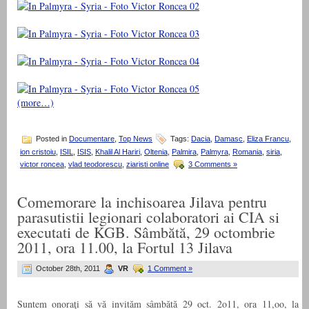
(more…)
Posted in
Documentare
,
Top News
Tags:
Dacia
,
Damasc
,
Eliza Francu
,
ion cristoiu
,
ISIL
,
ISIS
,
Khalil Al Hariri
,
Oltenia
,
Palmira
,
Palmyra
,
Romania
,
siria
,
victor roncea
,
vlad teodorescu
,
ziaristi online
3 Comments »
Comemorare la inchisoarea Jilava pentru
parasutistii legionari colaboratori ai CIA si
executati de KGB. Sâmbătă, 29 octombrie
2011, ora 11.00, la Fortul 13 Jilava
October 28th, 2011
VR
1 Comment »
Suntem onoraţi să vă invităm sâmbătă 29 oct. 2o11, ora 11,oo, la