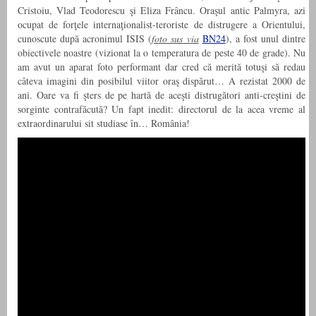
Cristoiu, Vlad Teodorescu şi Eliza Frâncu. Oraşul antic Palmyra, azi
ocupat de forţele internaţionalist-teroriste de distrugere a Orientului,
cunoscute după acronimul ISIS (
foto sus via
BN24
), a fost unul dintre
obiectivele noastre (vizionat la o temperatura de peste 40 de grade). Nu
am avut un aparat foto performant dar cred că merită totuşi să redau
câteva imagini din posibilul viitor oraş dispărut… A rezistat 2000 de
ani. Oare va fi şters de pe hartă de aceşti distrugători anti-creştini de
sorginte contrafăcută? Un fapt inedit: directorul de la acea vreme al
extraordinarului sit studiase în… România!