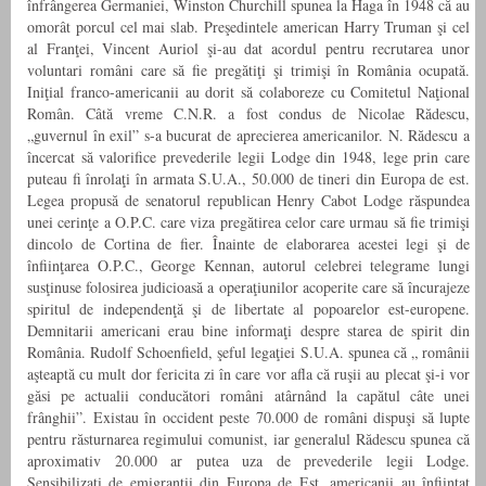
înfrângerea Germaniei, Winston Churchill spunea la Haga în 1948 că au
omorât porcul cel mai slab. Preşedintele american Harry Truman şi cel
al Franţei, Vincent Auriol şi-au dat acordul pentru recrutarea unor
voluntari români care să fie pregătiţi şi trimişi în România ocupată.
Iniţial franco-americanii au dorit să colaboreze cu Comitetul Naţional
Român. Câtă vreme C.N.R. a fost condus de Nicolae Rădescu,
„guvernul în exil” s-a bucurat de aprecierea americanilor. N. Rădescu a
încercat să valorifice prevederile legii Lodge din 1948, lege prin care
puteau fi înrolaţi în armata S.U.A., 50.000 de tineri din Europa de est.
Legea propusă de senatorul republican Henry Cabot Lodge răspundea
unei cerinţe a O.P.C. care viza pregătirea celor care urmau să fie trimişi
dincolo de Cortina de fier. Înainte de elaborarea acestei legi şi de
înfiinţarea O.P.C., George Kennan, autorul celebrei telegrame lungi
susţinuse folosirea judicioasă a operaţiunilor acoperite care să încurajeze
spiritul de independenţă şi de libertate al popoarelor est-europene.
Demnitarii americani erau bine informaţi despre starea de spirit din
România. Rudolf Schoenfield, şeful legaţiei S.U.A. spunea că „ românii
aşteaptă cu mult dor fericita zi în care vor afla că ruşii au plecat şi-i vor
găsi pe actualii conducători români atârnând la capătul câte unei
frânghii”. Existau în occident peste 70.000 de români dispuşi să lupte
pentru răsturnarea regimului comunist, iar generalul Rădescu spunea că
aproximativ 20.000 ar putea uza de prevederile legii Lodge.
Sensibilizaţi de emigranţii din Europa de Est, americanii au înfiinţat