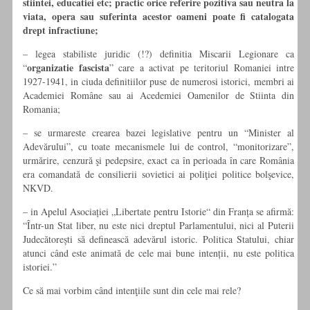
stiintei, educatiei etc; practic orice referire pozitiva sau neutra la
viata, opera sau suferinta acestor oameni poate fi catalogata
drept infractiune;
– legea stabiliste juridic (!?) definitia Miscarii Legionare ca
organizatie fascista
“
” care a activat pe teritoriul Romaniei intre
1927-1941, in ciuda definitiilor puse de numerosi istorici, membri ai
Academiei Române sau ai Acedemiei Oamenilor de Stiinta din
Romania;
– se urmareste crearea bazei legislative pentru un “Minister al
Adevărului”, cu toate mecanismele lui de control, “monitorizare”,
urmărire, cenzură şi pedepsire, exact ca în perioada în care România
era comandată de consilierii sovietici ai poliţiei politice bolşevice,
NKVD.
– in Apelul Asociației „Libertate pentru Istorie“ din Franța se afirmă:
“Într-un Stat liber, nu este nici dreptul Parlamentului, nici al Puterii
Judecătorești să definească adevărul istoric. Politica Statului, chiar
atunci când este animată de cele mai bune intenții, nu este politica
istoriei.”
Ce să mai vorbim când intenţiile sunt din cele mai rele?