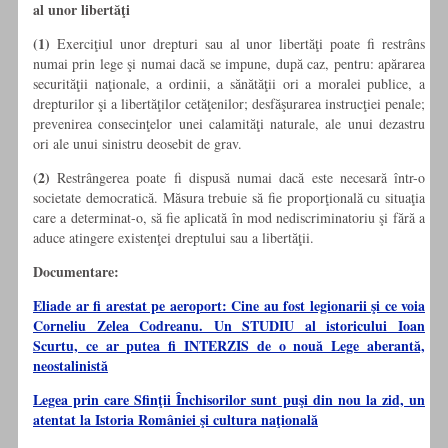
al unor libertăţi
(1)
Exerciţiul unor drepturi sau al unor libertăţi poate fi restrâns
numai prin lege şi numai dacă se impune, după caz, pentru: apărarea
securităţii naţionale, a ordinii, a sănătăţii ori a moralei publice, a
drepturilor şi a libertăţilor cetăţenilor; desfăşurarea instrucţiei penale;
prevenirea consecinţelor unei calamităţi naturale, ale unui dezastru
ori ale unui sinistru deosebit de grav.
(2)
Restrângerea poate fi dispusă numai dacă este necesară într-o
societate democratică. Măsura trebuie să fie proporţională cu situaţia
care a determinat-o, să fie aplicată în mod nediscriminatoriu şi fără a
aduce atingere existenţei dreptului sau a libertăţii.
Documentare:
Eliade ar fi arestat pe aeroport: Cine au fost legionarii şi ce voia
Corneliu Zelea Codreanu. Un STUDIU al istoricului Ioan
Scurtu, ce ar putea fi INTERZIS de o nouă Lege aberantă,
neostalinistă
Legea prin care Sfinţii Închisorilor sunt puşi din nou la zid, un
atentat la Istoria României şi cultura naţională