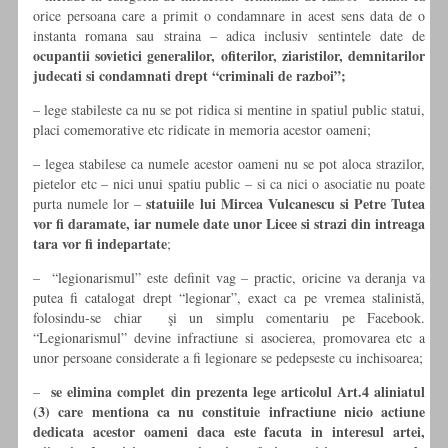
orice persoana care a primit o condamnare in acest sens data de o
instanta romana sau straina – adica inclusiv sentintele date de
ocupantii sovietici generalilor, ofiterilor, ziaristilor, demnitarilor
judecati si condamnati drept “criminali de razboi”;
– lege stabileste ca nu se pot ridica si mentine in spatiul public statui,
placi comemorative etc ridicate in memoria acestor oameni;
– legea stabilese ca numele acestor oameni nu se pot aloca strazilor,
pietelor etc – nici unui spatiu public – si ca nici o asociatie nu poate
statuiile lui Mircea Vulcanescu si Petre Tutea
purta numele lor –
vor fi daramate, iar numele date unor Licee si strazi din intreaga
tara vor fi indepartate
;
– “legionarismul” este definit vag – practic, oricine va deranja va
putea fi catalogat drept “legionar”, exact ca pe vremea stalinistă,
folosindu-se chiar şi un simplu comentariu pe Facebook.
“Legionarismul” devine infractiune si asocierea, promovarea etc a
unor persoane considerate a fi legionare se pedepseste cu inchisoarea;
se elimina complet din prezenta lege articolul Art.4 aliniatul
–
(3) care mentiona ca nu constituie infractiune nicio actiune
dedicata acestor oameni daca este facuta in interesul artei,