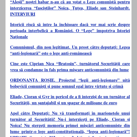
“Aleşii” noştri habar n-au că au votat o Lege comunistă pentru
interzicerea “fasciştilor” Noica, Ţuţea, Eliade sau Steinhardt.
INTERVIURI
Istoricii riscă să intre la închisoare dacă vor mai scrie despre
perioada interbelică a României. O “Lege” împotriva Istoriei
Naţionale
Comunismul, din nou legitimat. Un preot către deputaţi: Legea
“anti-legionară” este o lege anti-românească
Cine este Ciprian Nica “Bratosin”, turnătorul Securităţii care
vrea să condamne în fals prima mişcare anticomunistă din lume
ORDONANŢA ROŞIE. Proiectul “legii anti-legionare” uită
bolşevicii comunişti şi pune semnul egal între virtute şi crimă
Eliade, Cioran şi Gyr în pericol de a fi interzişi de un turnător al
Securităţii, un şantajabil şi un şpagar de milioane de euro
Apel către Deputaţi: Nu vă transformaţi în marionetele unui
turnător al Securităţii! Nu-i interziceţi pe Eliade, Cioran şi
Noica! Nu ştergeţi memoria primei mişcări anticomuniste din
lume printr-o lege anti-constituţională, “legea anti-legionară”!