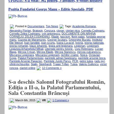
UPDATE: S-a votat: 302 pentru, 3 abţineri, 0 voturi negative
Poziţia Fundaţiei George Manu – Ediţie Specială- PDF
Posted in
Documentare
,
Top News
Tags:
Academia Romana
,
Alexandru Florian
,
Bratosin
,
Cenzura
,
cioran
,
ciprian nica
,
Corneliu Codreanu
,
Corneliu Zelea Codreanu
,
crin antonescu
,
DOCUMENTE DIN ARHIVA
CORNELIU ZELEA CODREANU
,
Eliade
,
fascism
,
florin palas
,
fundatia george
manu
,
Gazeta de Maramures
,
George Scutaru
,
Gheorghe Buzatu
,
Institutul
Elie Wiesel
,
Ioan Ianolide
,
ioan scurtu
,
Ioana Lucacel
,
Istoria
,
istoria nationala
,
istoria romaniei
,
klaus iohannis
,
legea anti-legionara
,
Legionari
,
Legionarii
,
Legiunea Arhanghelul Mihail
,
Libertate pentru Istorie.
,
Liviu Rebreanu
,
Lucian
Blaga
,
Mircea Crisan
,
Mircea Eliade
,
Mircea Stanescu
,
mircea vulcanescu
,
Miscarea Legionara
,
Miscarea Legionarii
,
nichifor crainic
,
Noica
,
Octavian
Goga
,
Palatul Parlamentului
,
parintele adrian fageteanu
,
parintele arsenie boca
,
Parintele Arsenie Papacioc
,
Parintele Justin Parvu
,
PCR
,
petre tutea
,
radu gyr
,
sfintii inchisorilor
,
Stalin
,
Steinhardt
,
Traian Trifan
,
Tutea
,
Valeriu Gafencu
,
victor
roncea
,
ziaristi online
12 Comments »
S-a deschis Salonul Fotografului Român,
Ediţia a II-a, la Palatul Parlamentului,
Sala Constantin Brâncuşi
March 6th, 2015
VR
1 Comment »