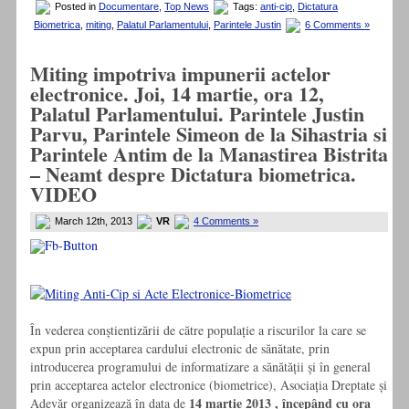
Posted in
Documentare
,
Top News
Tags:
anti-cip
,
Dictatura
Biometrica
,
miting
,
Palatul Parlamentului
,
Parintele Justin
6 Comments »
Miting impotriva impunerii actelor
electronice. Joi, 14 martie, ora 12,
Palatul Parlamentului. Parintele Justin
Parvu, Parintele Simeon de la Sihastria si
Parintele Antim de la Manastirea Bistrita
– Neamt despre Dictatura biometrica.
VIDEO
March 12th, 2013
VR
4 Comments »
În vederea conștientizării de către populație a riscurilor la care se
expun prin acceptarea cardului electronic de sănătate, prin
introducerea programului de informatizare a sănătății și în general
prin acceptarea actelor electronice (biometrice), Asociația Dreptate și
14 martie 2013 , începând cu ora
Adevăr organizează în data de