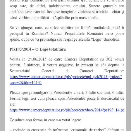
scop este, de altfel, indobitocirea omului. Sunete guturale sau
analfabetisme istorice însoţesc imaginile violente şi triviale – chiar şi
când vorbim de politică – răspândite prin mass-media.
Se va ajunge, oare, ca orice vorbitor de limbă română să poată fi
pedepsit în România? Numai Preşedintele României ne-o poate
spune, după ce va promulga sau respinge această “Lege” diabolică.
Plx193/2014 – O Lege totalitară
Votata in 24.06.2015 de catre Camera Deputatilor cu 302 voturi
pentru, 3 abtineri, 0 voturi negative. In prezent se afla depusa la
Secretariatul General al Camerei Deputatilor:
https://www.cameradeputatilor.ro/pls/proiecte/upl_pck2015.proiect?
cam=2&idp=14131
Pleaca spre promulgare la Presedentie vineri, 3 iulie sau luni, 6 iulie.
Forma legii asa cum pleaca spre Presedentie poate fi descarcatat de
aici:
https://www.cameradeputatilor.ro/pls/proiecte/docs/2014/pr193_14.pdf
Ce aduce nou forma in care s-a votat legea:
– include in categoria de infractori “criminalii de razboi” definiti ca