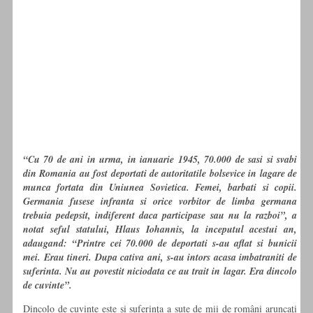
“Cu 70 de ani in urma, in ianuarie 1945, 70.000 de sasi si svabi
din Romania au fost deportati de autoritatile bolsevice in lagare de
munca fortata din Uniunea Sovietica. Femei, barbati si copii.
Germania fusese infranta si orice vorbitor de limba germana
trebuia pedepsit, indiferent daca participase sau nu la razboi”, a
notat seful statului, Hlaus Iohannis, la inceputul acestui an,
adaugand: “Printre cei 70.000 de deportati s-au aflat si bunicii
mei. Erau tineri. Dupa cativa ani, s-au intors acasa imbatraniti de
suferinta. Nu au povestit niciodata ce au trait in lagar. Era dincolo
de cuvinte”.
Dincolo de cuvinte este şi suferinţa a sute de mii de români aruncaţi