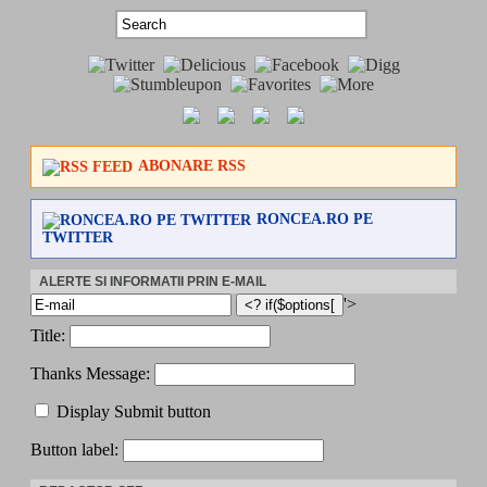
ABONARE RSS
RONCEA.RO PE
TWITTER
ALERTE SI INFORMATII PRIN E-MAIL
'>
Title:
Thanks Message:
Display Submit button
Button label: