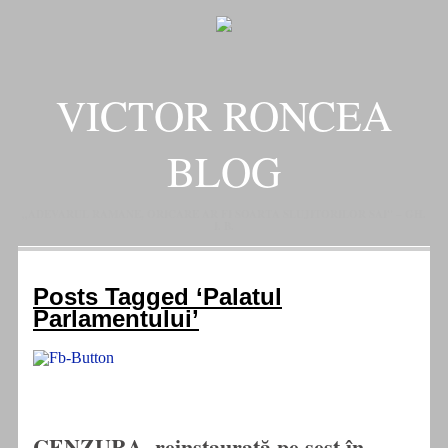
VICTOR RONCEA
BLOG
„ADEVARUL RAMANE, ORICARE AR FI SOARTA SLUJITORILOR SAI" – GH.
I. B.
Posts Tagged ‘Palatul
Parlamentului’
CENZURA, reinstaurată pe şest în