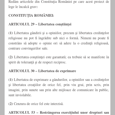
Redăm articolele din Constituţia României pe care acest proiect de
:
lege le încalcă grav
CONSTITUŢIA ROMÂNIEI:
ARTICOLUL 29 – Libertatea conştiinţei
(1)
Libertatea gândirii şi a opiniilor, precum şi libertatea credinţelor
religioase nu pot fi îngrădite sub nici o formă. Nimeni nu poate fi
constrâns să adopte o opinie ori să adere la o credinţă religioasă,
contrare convingerilor sale.
(2)
Libertatea conştiinţei este garantată; ea trebuie să se manifeste în
spirit de toleranţă şi de respect reciproc.
ARTICOLUL 30 – Libertatea de exprimare
(1)
Libertatea de exprimare a gândurilor, a opiniilor sau a credinţelor
şi libertatea creaţiilor de orice fel, prin viu grai, prin scris, prin
imagini, prin sunete sau prin alte mijloace de comunicare în public,
sunt inviolabile.
(2)
Cenzura de orice fel este interzisă.
ARTICOLUL 53 – Restrângerea exerciţiului unor drepturi sau