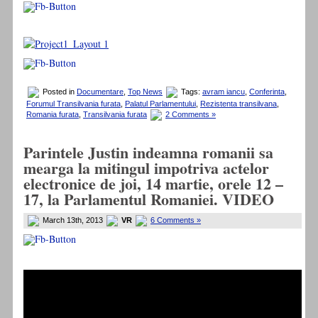
Posted in
Documentare
,
Top News
Tags:
avram iancu
,
Conferinta
,
Forumul Transilvania furata
,
Palatul Parlamentului
,
Rezistenta transilvana
,
Romania furata
,
Transilvania furata
2 Comments »
Parintele Justin indeamna romanii sa
mearga la mitingul impotriva actelor
electronice de joi, 14 martie, orele 12 –
17, la Parlamentul Romaniei. VIDEO
March 13th, 2013
VR
6 Comments »