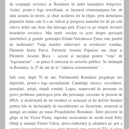
de ocupanţii sovietici ai României în iadul temniţelor bolşevice.
Astăzi, printr-o lege orwelliană, se încearcă reîntemniţarea lor, de
data aceasta în istorie, şi chiar uciderea lor în efigie, prin demolarea
puţinelor statui care li s-au ridicat şi ştergerea numelui lor de pe cele
câteva străzi sau licee din întreaga ţară. Exact ca pe timpul invaziei
hoardelor sovietice. Mai mult: oricine va scrie despre perioada
interbelică şi geniile generaţiei Eliade-Vulcănescu-Ţutea este pasibil
de închisoare! Viaţa marilor duhovnici ai ortodoxiei române,
Părintele Justin Parvu, Parintele Arsenie Papacioc sau chiar şi
Părintele Arsenie Boca – acuzat şi inculpat pentru “vina” de
“legionarism” – ar putea fi interzisă în scrierile publice. Se întâmplă
în România, la 25 de ani de la “căderea comunismului”…
Iată cum, după 70 de ani, Parlamentul României pregăteşte noi
deportări, printr-o lege neostalinistă. Candidaţi: istorici, cercetători,
jurnalişti, artişti, simpli români. Legea, manevrată de persoane cu
grave probleme patologice prin alte personaje cercetate în prezent de
DNA, şi desăvârşită de un turnător ce urmează să fie deferit Justiţiei
pentru fals în declaraţiile de necolaborare cu Securitate, urmează să
ajungă azi-mâine pe masa Preşedintelui României. Între piciorul în
ghips al lui Victor Ponta, tupeului securistului de modă nouă Seby
Ghiţă şi amanţii Elenei Udrea, ştirea elaborării şi adoptării pe şest a
acestei legi totalitare nu şi-a găsit drumul spre ecranele TV, al căror