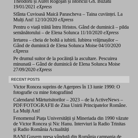
Theodoru și Aurel Rogojan și istoricul Gh. Buzatu
19/01/2021
eXpress
Sfânta Cuvioasă Maică Parascheva – Taina cuviinței. La
Mulți Ani!
12/10/2020
eXpress
Pentru o viață trăită întru Hristos. Gând de duminică – pilda
semănătorului – de Elena Solunca
11/10/2020
eXpress
Iertarea – cheia de boltă a iubirii. Iubirea vrăjmașilor –
Gând de duminică de Elena Solunca Moise
04/10/2020
eXpress
Pe drumul suitor de la pocăință la ascultare. Pescuirea
minunată – Gând de duminică de Elena Solunca Moise
27/09/2020
eXpress
RECENT POSTS
Victor Roncea suprins de Agerpres în 13 iunie 1990: O
fotografie cu mine fotografiind
Calendarul Mărturisitorilor – 2023 – de la ActiveNews –
PDF/FOTOGRAFII de Ziua Unirii Principatelor Române.
La Mulți Ani!
Fenomenul Piața Universității și Mineriada din 1990 văzute
de Victor Roncea și Nic Hanu. Interviuri la Radio Trinitas
și Radio România Actualități
BANI Guvern presa vândută din România campania de