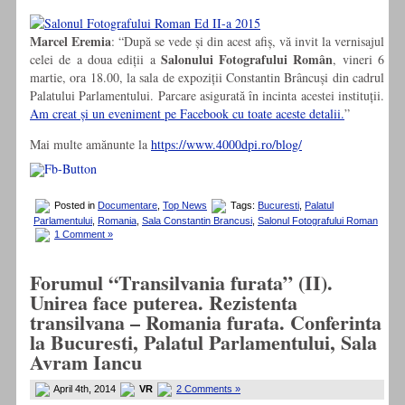
Marcel Eremia
: “După se vede și din acest afiș, vă invit la vernisajul
Salonului Fotografului Român
celei de a doua ediții a
, vineri 6
martie, ora 18.00, la sala de expoziții Constantin Brâncuși din cadrul
Palatului Parlamentului. Parcare asigurată în incinta acestei instituții.
Am creat și un eveniment pe Facebook cu toate aceste detalii.
”
Mai multe amănunte la
https://www.4000dpi.ro/blog/
Posted in
Documentare
,
Top News
Tags:
Bucuresti
,
Palatul
Parlamentului
,
Romania
,
Sala Constantin Brancusi
,
Salonul Fotografului Roman
1 Comment »
Forumul “Transilvania furata” (II).
Unirea face puterea. Rezistenta
transilvana – Romania furata. Conferinta
la Bucuresti, Palatul Parlamentului, Sala
Avram Iancu
April 4th, 2014
VR
2 Comments »