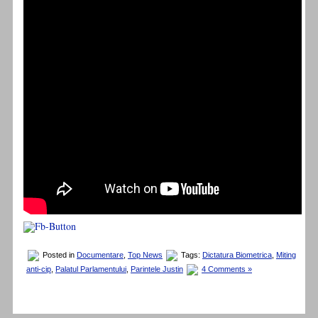
Posted in
Documentare
,
Top News
Tags:
Dictatura Biometrica
,
Miting
anti-cip
,
Palatul Parlamentului
,
Parintele Justin
4 Comments »