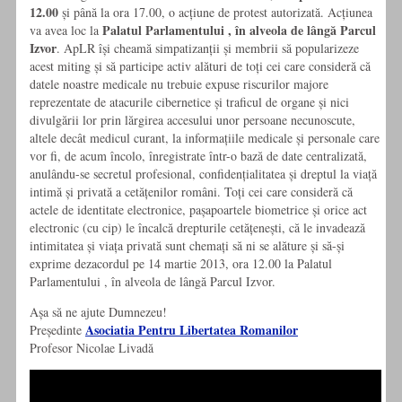
12.00
și până la ora 17.00, o acțiune de protest autorizată. Acțiunea
Palatul Parlamentului , în alveola de lângă Parcul
va avea loc la
Izvor
. ApLR își cheamă simpatizanții și membrii să popularizeze
acest miting și să participe activ alături de toți cei care consideră că
datele noastre medicale nu trebuie expuse riscurilor majore
reprezentate de atacurile cibernetice și traficul de organe și nici
divulgării lor prin lărgirea accesului unor persoane necunoscute,
altele decât medicul curant, la informațiile medicale și personale care
vor fi, de acum încolo, înregistrate într-o bază de date centralizată,
anulându-se secretul profesional, confidențialitatea și dreptul la viață
intimă și privată a cetățenilor români. Toți cei care consideră că
actele de identitate electronice, pașapoartele biometrice și orice act
electronic (cu cip) le încalcă drepturile cetățenești, că le invadează
intimitatea și viața privată sunt chemați să ni se alăture și să-și
exprime dezacordul pe 14 martie 2013, ora 12.00 la Palatul
Parlamentului , în alveola de lângă Parcul Izvor.
Așa să ne ajute Dumnezeu!
Asociatia Pentru Libertatea Romanilor
Președinte
Profesor Nicolae Livadă