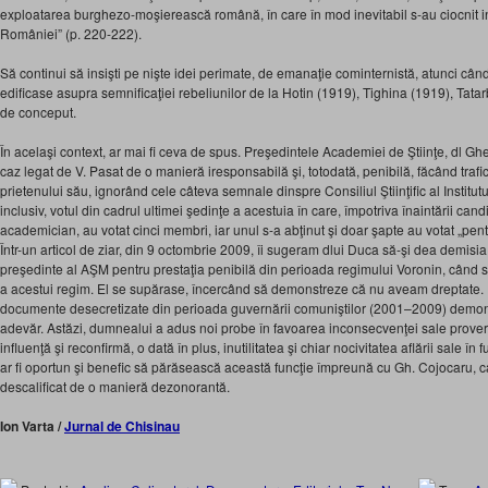
exploatarea burghezo-moşierească română, în care în mod inevitabil s-au ciocnit 
României” (p. 220-222).
Să continui să insişti pe nişte idei perimate, de emanaţie cominternistă, atunci câ
edificase asupra semnificaţiei rebeliunilor de la Hotin (1919), Tighina (1919), Tata
de conceput.
În acelaşi context, ar mai fi ceva de spus. Preşedintele Academiei de Ştiinţe, dl G
caz legat de V. Pasat de o manieră iresponsabilă şi, totodată, penibilă, făcând trafi
prietenului său, ignorând cele câteva semnale dinspre Consiliul Ştiinţific al Institutul
inclusiv, votul din cadrul ultimei şedinţe a acestuia în care, împotriva înaintării candid
academician, au votat cinci membri, iar unul s-a abţinut şi doar şapte au votat „pent
Într-un articol de ziar, din 9 octombrie 2009, îi sugeram dlui Duca să-şi dea demisi
preşedinte al AŞM pentru prestaţia penibilă din perioada regimului Voronin, când s
a acestui regim. El se supărase, încercând să demonstreze că nu aveam dreptate. Ul
documente desecretizate din perioada guvernării comuniştilor (2001–2009) demonst
adevăr. Astăzi, dumnealui a adus noi probe în favoarea inconsecvenţei sale proverbi
influenţă şi reconfirmă, o dată în plus, inutilitatea şi chiar nocivitatea aflării sale î
ar fi oportun şi benefic să părăsească această funcţie împreună cu Gh. Cojocaru, car
descalificat de o manieră dezonorantă.
Ion Varta /
Jurnal de Chisinau