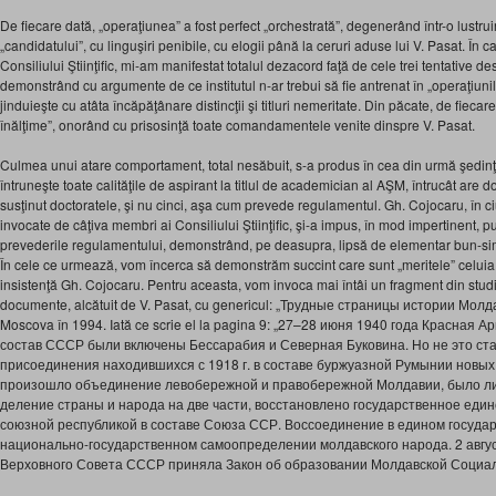
De fiecare dată, „operaţiunea” a fost perfect „orchestrată”, degenerând într-o lustru
„candidatului”, cu linguşiri penibile, cu elogii până la ceruri aduse lui V. Pasat. În ca
Consiliului Ştiinţific, mi-am manifestat totalul dezacord faţă de cele trei tentative des
demonstrând cu argumente de ce institutul n-ar trebui să fie antrenat în „operaţiuni
jinduieşte cu atâta încăpăţânare distincţii şi titluri nemeritate. Din păcate, de fiecar
înălţime”, onorând cu prisosinţă toate comandamentele venite dinspre V. Pasat.
Culmea unui atare comportament, total nesăbuit, s-a produs în cea din urmă şedinţă,
întruneşte toate calităţile de aspirant la titlul de academician al AŞM, întrucât are d
susţinut doctoratele, şi nu cinci, aşa cum prevede regulamentul. Gh. Cojocaru, în c
invocate de câţiva membri ai Consiliului Ştiinţific, şi-a impus, în mod impertinent, p
prevederile regulamentului, demonstrând, pe deasupra, lipsă de elementar bun-si
În cele ce urmează, vom încerca să demonstrăm succint care sunt „meritele” celuia
insistenţă Gh. Cojocaru. Pentru aceasta, vom invoca mai întâi un fragment din studi
documente, alcătuit de V. Pasat, cu genericul: „Трудные страницы истории Молда
Moscova în 1994. Iată ce scrie el la pagina 9: „27–28 июня 1940 года Красная
состав СССР были включены Бессарабия и Северная Буковина. Но не это ст
присоединения находившихся с 1918 г. в составе буржуазной Румынии новых 
произошло объединение левобережной и правобережной Молдавии, было ли
деление страны и народа на две части, восстановлено государственное един
союзной республикой в составе Союза ССР. Воссоединение в едином государ
национально-государственном самоопределении молдавского народа. 2 август
Верховного Совета СССР приняла Закон об образовании Молдавской Социал