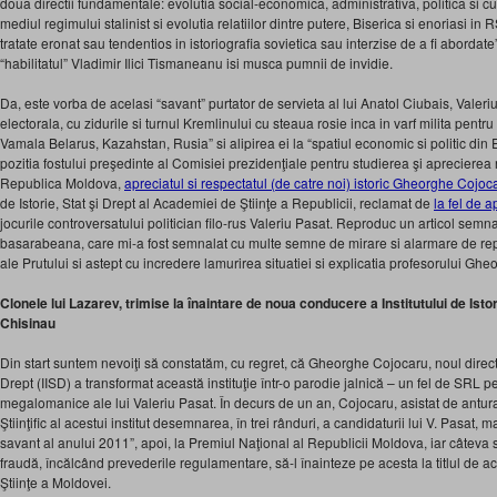
doua directii fundamentale: evolutia social-economica, administrativa, politica si cu
mediul regimului stalinist si evolutia relatiilor dintre putere, Biserica si enoriasi
tratate eronat sau tendentios in istoriografia sovietica sau interzise de a fi abordat
“habilitatul” Vladimir Ilici Tismaneanu isi musca pumnii de invidie.
Da, este vorba de acelasi “savant” purtator de servieta al lui Anatol Ciubais, Valeri
electorala, cu zidurile si turnul Kremlinului cu steaua rosie inca in varf milita pen
Vamala Belarus, Kazahstan, Rusia” si alipirea ei la “spatiul economic si politic din 
pozitia fostului preşedinte al Comisiei prezidenţiale pentru studierea şi aprecierea 
Republica Moldova,
apreciatul si respectatul (de catre noi) istoric Gheorghe Cojoc
de Istorie, Stat şi Drept al Academiei de Ştiinţe a Republicii, reclamat de
la fel de a
jocurile controversatului politician filo-rus Valeriu Pasat. Reproduc un articol semna
basarabeana, care mi-a fost semnalat cu multe semne de mirare si alarmare de repu
ale Prutului si astept cu incredere lamurirea situatiei si explicatia profesorului Gh
Clonele lui Lazarev, trimise la înaintare de noua conducere a Institutului de Istor
Chisinau
Din start suntem nevoiţi să constatăm, cu regret, că Gheorghe Cojocaru, noul director a
Drept (IISD) a transformat această instituţie într-o parodie jalnică – un fel de SRL p
megalomanice ale lui Valeriu Pasat. În decurs de un an, Cojocaru, asistat de antura
Ştiinţific al acestui institut desemnarea, în trei rânduri, a candidaturii lui V. Pasat, m
savant al anului 2011”, apoi, la Premiul Naţional al Republicii Moldova, iar câteva s
fraudă, încălcând prevederile regulamentare, să-l înainteze pe acesta la titlul de
Ştiinţe a Moldovei.