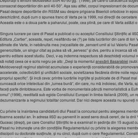
Deportații s teritorii Moldavskoi SSR 40-50 gg.” (1998), pe care-o caracteriza suges
consacrat deportărilor din anii 40-50”. Așa sau altfel, corpul impresionant de docu
Pasat despre deportările din RSSM sau despre prigoana Bisericii ortodoxe în epoca
deschizând, după cum o spunea franc dl Varta pe la 1999, noi direcții de cercetare 
Aceasta este o a doua parte a paharului, poate, cea plină, pe care dl Varta astăzi o
Singura lucrare pe care dl Pasat a publicat-o cu acceptul Consiliului Științific al I
Editura „Cartier”, aceasta, repet, neaflându-se (?) pe lista lucrărilor din care dl Ion V
stimate dle Varta, în nebănuita mea (ne)calitate de „servant umil al lui Valeriu Pasat”
generozitate, un singur citat aș putea să vă „servesc” și dvs. pentru a încerca să v
pentru editare acest studiu. Deci, v-aș îndemna respectuos să deschideți volumul res
să notați ceea ce e scris negru pe alb: „Deși la momentul
anexării Basarabiei
(subl.
Moldovenești regimul stalinist acumulase o experiență considerabilă de promovare a p
accelerate, colectivizării și unificării sociale, sovietizarea fiecăreia dintre noile repu
propriul specific”. Și încă ceva: printre lucrările îngrijite și publicate de dl Pasat ma
cunoască orice intelectual din „lumea bună”, din care, nu mă îndoiesc, dle Varta,
faceți parte dintotdeauna. Este vorba de monumentala pânză memorialistică a Eufr
omul” (1996), reeditată sub egida Consiliului Europei în limba italiană (2009), un re
dezumanizante a regimului totalitar comunist. Dar nici despre aceasta nu spuneți 
Cu privire la înaintarea candidaturii dlui Pasat la concursul pentru alegerea membri
toamna acestui an. În adresa IISD au parvenit în acest sens două cereri, de la dnii Va
Guceac (drept), pe care Consiliul Științific le-a examinat în ședința din 15 august cur
Pasat nu întrunește una din condițiile Regulamentului cu privire la alegerea memb
discipoli cu doctorate susținute, și nu cinci, după cum o cere Regulamentul. Consiliu