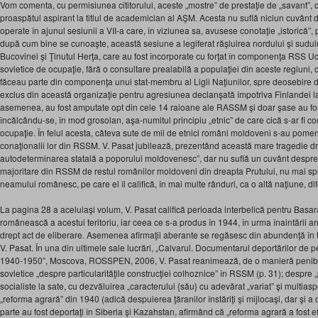
Vom comenta, cu permisiunea cititorului, aceste „mostre” de prestaţie de „savant”, 
proaspătul aspirant la titlul de academician al AŞM. Acesta nu suflă niciun cuvânt d
operate în ajunul sesiunii a VII-a care, în viziunea sa, avusese conotaţie „istorică”, p
după cum bine se cunoaşte, această sesiune a legiferat răşluirea nordului şi sudu
Bucovinei şi Ţinutul Herţa, care au fost încorporate cu forţat în componenţa RSS Uc
sovietice de ocupaţie, fără o consultare prealabilă a populaţiei din aceste regiuni, 
făceau parte din componenţa unui stat-membru al Ligii Naţiunilor, spre deosebire d
exclus din această organizaţie pentru agresiunea declanşată împotriva Finlandei 
asemenea, au fost amputate opt din cele 14 raioane ale RASSM şi doar şase au f
încălcându-se, în mod grosolan, aşa-numitul principiu „etnic” de care cică s-ar fi co
ocupaţie. În felul acesta, câteva sute de mii de etnici români moldoveni s-au pomenit 
conaţionalii lor din RSSM. V. Pasat jubilează, prezentând această mare tragedie dre
autodeterminarea statală a poporului moldovenesc”, dar nu suflă un cuvânt despre 
majoritare din RSSM de restul românilor moldoveni din dreapta Prutului, nu mai s
neamului românesc, pe care el îl califică, în mai multe rânduri, ca o altă naţiune, 
La pagina 28 a aceluiaşi volum, V. Pasat califică perioada interbelică pentru Basa
românească a acestui teritoriu, iar ceea ce s-a produs în 1944, în urma înaintării ar
drept act de eliberare. Asemenea afirmaţii aberante se regăsesc din abundenţă în t
V. Pasat. În una din ultimele sale lucrări, „Calvarul. Documentarul deportărilor de p
1940-1950”, Moscova, ROSSPEN, 2006, V. Pasat reanimează, de o manieră penibilă, 
sovietice „despre particularităţile construcţiei colhoznice” în RSSM (p. 31); despre „
socialiste la sate, cu dezvăluirea „caracterului {său} cu adevărat „variat” şi multia
„reforma agrară” din 1940 (adică despuierea ţăranilor înstăriţi şi mijlocaşi, dar şi a
parte au fost deportaţi în Siberia şi Kazahstan, afirmând că „reforma agrară a fost 