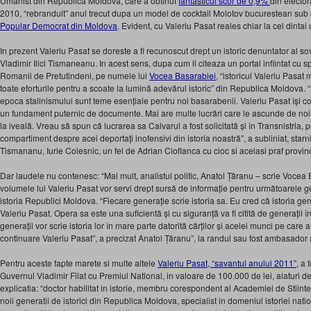
Umanist din Republica Moldova, care a obtinut
fantasticul scor de 0,9%
din elector
2010, “rebranduit” anul trecut dupa un model de cocktail Molotov bucurestean s
Popular Democrat din Moldova
. Evident, cu Valeriu Pasat reales chiar la cel dintai
In prezent Valeriu Pasat se doreste a fi recunoscut drept un istoric denuntator al so
Vladimir Ilici Tismaneanu. In acest sens, dupa cum il citeaza un portal infiintat cu 
Romanii de Pretutindeni, pe numele lui
Vocea Basarabiei
, “istoricul Valeriu Pasa
toate eforturile pentru a scoate la lumină adevărul istoric” din Republica Moldova. “
epoca stalinismului sunt teme esențiale pentru noi basarabenii. Valeriu Pasat își 
un fundament puternic de documente. Mai are multe lucrări care le ascunde de noi, 
la iveală. Vreau să spun că lucrarea sa Calvarul a fost solicitată și în Transnistria,
compartiment despre acei deportați inofensivi din istoria noastră”, a subliniat, starni
Tismananu, Iurie Colesnic, un fel de Adrian Cioflanca cu cioc si acelasi praf provi
Dar laudele nu contenesc: “Mai mult, analistul politic, Anatol Țăranu – scrie Vocea 
volumele lui Valeriu Pasat vor servi drept sursă de informație pentru următoarele ge
istoria Republici Moldova. “Fiecare generație scrie istoria sa. Eu cred că istoria gene
Valeriu Pasat. Opera sa este una suficientă și cu siguranță va fi citită de generații în
generații vor scrie istoria lor în mare parte datorită cărților și acelei munci pe care
continuare Valeriu Pasat”, a precizat Anatol Țăranu”, la randul sau fost ambasador
Pentru aceste fapte marete si multe altele
Valeriu Pasat, “savantul anului 2011”
, a
Guvernul Vladimir Filat cu Premiul National, in valoare de 100.000 de lei, alaturi de
explicatia: “doctor habilitat in istorie, membru corespondent al Academiei de Stiin
noii generatii de istorici din Republica Moldova, specialist in domeniul istoriei n