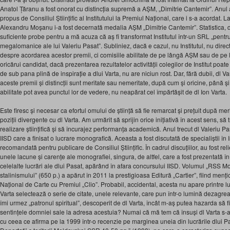
Anatol Țăranu a fost onorat cu distincția supremă a AȘM, „Dimitrie Cantemir”. Anul a
propus de Consiliul Științific al Institutului la Premiul Național, care i s-a acordat. 
Alexandru Moșanu i-a fost decernată medalia AȘM „Dimitrie Cantemir”. Statistica, d
suficiente probe pentru a mă acuza că aș fi transformat Institutul într-un SRL „pentr
megalomanice ale lui Valeriu Pasat”. Subliniez, dacă e cazul, nu Institutul, nu directo
despre acordarea acestor premii, ci comisiile abilitate de pe lângă AȘM sau de pe l
oricărui candidat, dacă prezentarea rezultatelor activității colegilor de Institut poate
de sub pana plină de inspirație a dlui Varta, nu are niciun rost. Dar, fără dubii, dl V
aceste premii și distincții sunt meritate sau nemeritate, după cum și oricine, până și
abilitate pot avea punctul lor de vedere, nu neapărat cel împărtășit de dl Ion Varta.
Este firesc și necesar ca efortul omului de știință să fie remarcat și prețuit după me
poziții divergente cu dl Varta. Am urmărit să sprijin orice inițiativă în acest sens, s
realizare științifică și să încurajez performanța academică. Anul trecut dl Valeriu Pa
IISD care a finisat o lucrare monografică. Aceasta a fost discutată de specialiștii î
recomandată pentru publicare de Consiliul Științific. În cadrul discuțiilor, au fost reli
unele lacune și carențe ale monografiei, singura, de altfel, care a fost prezentată în fa
celelalte lucrări ale dlui Pasat, apărând în afara concursului IISD. Volumul „RSS
stalinismului” (650 p.) a apărut în 2011 la prestigioasa Editură „Cartier”, fiind menț
Național de Carte cu Premiul „Clio”. Probabil, accidental, acesta nu apare printre luc
Varta selectează o serie de citate, unele relevante, care pun într-o lumină dezagre
îmi urmez „patronul spiritual”, descoperit de dl Varta, încât m-aș putea hazarda să f
sentințele domniei sale la adresa acestuia? Numai că mă tem că însuși dl Varta s-a
cu ceea ce afirma pe la 1999 într-o recenzie pe marginea uneia din lucrările dlui Pa