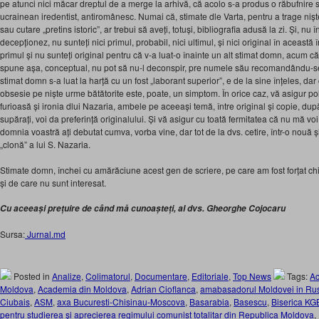
pe atunci nici măcar dreptul de a merge la arhivă, că acolo s-a produs o răbufnire 
ucrainean iredentist, antiromânesc. Numai că, stimate dle Varta, pentru a trage niș
sau cutare „pretins istoric”, ar trebui să aveți, totuși, bibliografia adusă la zi. Și, nu 
decepționez, nu sunteți nici primul, probabil, nici ultimul, și nici original în această
primul și nu sunteți original pentru că v-a luat-o înainte un alt stimat domn, acum că
spune așa, conceptual, nu pot să nu-l deconspir, pre numele său recomandându-se
stimat domn s-a luat la harță cu un fost „laborant superior”, e de la sine înțeles, da
obsesie pe niște urme bătătorite este, poate, un simptom. În orice caz, vă asigur po
furioasă și ironia dlui Nazaria, ambele pe aceeași temă, între original și copie, du
supărați, voi da preferință originalului. Și vă asigur cu toată fermitatea că nu mă v
domnia voastră ați debutat cumva, vorba vine, dar tot de la dvs. cetire, într-o no
„clonă” a lui S. Nazaria.
Stimate domn, închei cu amărăciune acest gen de scriere, pe care am fost forțat chi
și de care nu sunt interesat.
Cu aceeași prețuire de când mă cunoașteți, al dvs. Gheorghe Cojocaru
Sursa:
Jurnal.md
Posted in
Analize
,
Colimatorul
,
Documentare
,
Editoriale
,
Top News
Tags:
Ac
Moldova
,
Academia din Moldova
,
Adrian Cioflanca
,
amabasadorul Moldovei in Ru
Ciubais
,
ASM
,
axa Bucuresti-Chisinau-Moscova
,
Basarabia
,
Basescu
,
Biserica KG
pentru studierea şi aprecierea regimului comunist totalitar din Republica Moldova
,