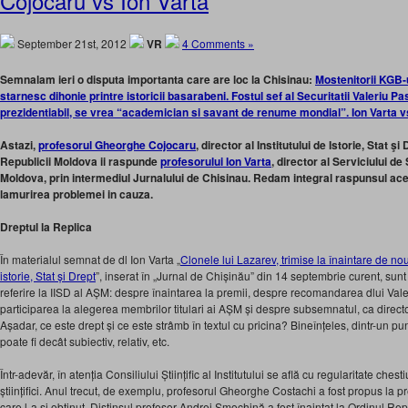
Cojocaru vs Ion Varta
September 21st, 2012
VR
4 Comments »
Semnalam ieri o disputa importanta care are loc la Chisinau:
Mostenitorii KGB-
starnesc dihonie printre istoricii basarabeni. Fostul sef al Securitatii Valeriu Pa
prezidentiabil, se vrea “academician si savant de renume mondial”. Ion Varta
Astazi,
profesorul Gheorghe Cojocaru
, director al Institutului de Istorie, Stat ş
Republicii Moldova ii raspunde
profesorului Ion Varta
, director al Serviciului de
Moldova, prin intermediul Jurnalului de Chisinau. Redam integral raspunsul ace
lamurirea problemei in cauza.
Dreptul la Replica
În materialul semnat de dl Ion Varta „
Clonele lui Lazarev, trimise la înaintare de no
istorie, Stat și Drept
”, inserat în „Jurnal de Chișinău” din 14 septembrie curent, sunt
referire la IISD al AȘM: despre înaintarea la premii, despre recomandarea dlui Val
participarea la alegerea membrilor titulari ai AȘM și despre subsemnatul, ca director a
Așadar, ce este drept și ce este strâmb în textul cu pricina? Bineînțeles, dintr-un p
poate fi decât subiectiv, relativ, etc.
Într-adevăr, în atenția Consiliului Științific al Institutului se află cu regularitate che
științifici. Anul trecut, de exemplu, profesorul Gheorghe Costachi a fost propus la 
care l-a și obținut. Distinsul profesor Andrei Smochină a fost înaintat la Ordinul Repu