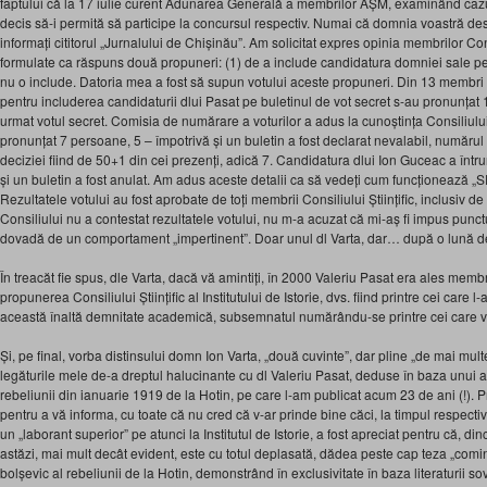
faptului că la 17 iulie curent Adunarea Generală a membrilor AȘM, examinând cazu
decis să-i permită să participe la concursul respectiv. Numai că domnia voastră desp
informați cititorul „Jurnalului de Chișinău”. Am solicitat expres opinia membrilor Cons
formulate ca răspuns două propuneri: (1) de a include candidatura domniei sale pe b
nu o include. Datoria mea a fost să supun votului aceste propuneri. Din 13 membri a
pentru includerea candidaturii dlui Pasat pe buletinul de vot secret s-au pronunțat 1
urmat votul secret. Comisia de numărare a voturilor a adus la cunoștința Consiliului
pronunțat 7 persoane, 5 – împotrivă și un buletin a fost declarat nevalabil, numărul
deciziei fiind de 50+1 din cei prezenți, adică 7. Candidatura dlui Ion Guceac a întrun
și un buletin a fost anulat. Am adus aceste detalii ca să vedeți cum funcționează „SRL”
Rezultatele votului au fost aprobate de toți membrii Consiliului Științific, inclusiv d
Consiliului nu a contestat rezultatele votului, nu m-a acuzat că mi-aș fi impus punct
dovadă de un comportament „impertinent”. Doar unul dl Varta, dar… după o lună d
În treacăt fie spus, dle Varta, dacă vă amintiți, în 2000 Valeriu Pasat era ales me
propunerea Consiliului Științific al Institutului de Istorie, dvs. fiind printre cei car
această înaltă demnitate academică, subsemnatul numărându-se printre cei care 
Și, pe final, vorba distinsului domn Ion Varta, „două cuvinte”, dar pline „de mai multe
legăturile mele de-a dreptul halucinante cu dl Valeriu Pasat, deduse în baza unui ar
rebeliunii din ianuarie 1919 de la Hotin, pe care l-am publicat acum 23 de ani (!). Pr
pentru a vă informa, cu toate că nu cred că v-ar prinde bine căci, la timpul respectiv,
un „laborant superior” pe atunci la Institutul de Istorie, a fost apreciat pentru că, di
astăzi, mai mult decât evident, este cu totul deplasată, dădea peste cap teza „comi
bolșevic al rebeliunii de la Hotin, demonstrând în exclusivitate în baza literaturii s