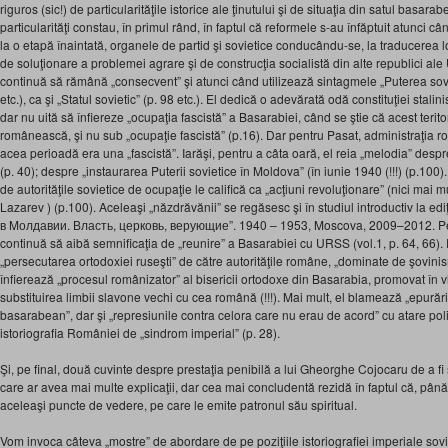
riguros (sic!) de particularităţile istorice ale ţinutului şi de situaţia din satul basar
particularităţi constau, în primul rând, în faptul că reformele s-au înfăptuit atunci 
la o etapă înaintată, organele de partid şi sovietice conducându-se, la traducerea l
de soluţionare a problemei agrare şi de construcţia socialistă din alte republici ale U
continuă să rămână „consecvent” şi atunci când utilizează sintagmele „Puterea sov
etc.), ca şi „Statul sovietic” (p. 98 etc.). El dedică o adevărată odă constituţiei stal
dar nu uită să înfiereze „ocupaţia fascistă” a Basarabiei, când se ştie că acest terito
românească, şi nu sub „ocupaţie fascistă” (p.16). Dar pentru Pasat, administraţia
acea perioadă era una „fascistă”. Iarăşi, pentru a câta oară, el reia „melodia” des
(p. 40); despre „instaurarea Puterii sovietice în Moldova” (în iunie 1940 (!!!) (p.100
de autorităţile sovietice de ocupaţie le califică ca „acţiuni revoluţionare” (nici mai mu
Lazarev ) (p.100). Aceleaşi „năzdrăvănii” se regăsesc şi în studiul introductiv la e
в Mолдавии. Власть, церковь, верующие”. 1940 – 1953, Moscova, 2009–2012. Pen
continuă să aibă semnificaţia de „reunire” a Basarabiei cu URSS (vol.1, p. 64, 66).
„persecutarea ortodoxiei ruseşti” de către autorităţile române, „dominate de şovini
înfierează „procesul românizator” al bisericii ortodoxe din Basarabia, promovat în vi
substituirea limbii slavone vechi cu cea română (!!!). Mai mult, el blamează „epurăril
basarabean”, dar şi „represiunile contra celora care nu erau de acord” cu atare politi
istoriografia României de „sindrom imperial” (p. 28).
Şi, pe final, două cuvinte despre prestaţia penibilă a lui Gheorghe Cojocaru de a fi s
care ar avea mai multe explicaţii, dar cea mai concludentă rezidă în faptul că, până
aceleaşi puncte de vedere, pe care le emite patronul său spiritual.
Vom invoca câteva „mostre” de abordare de pe poziţiile istoriografiei imperiale sov