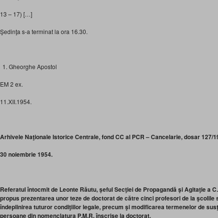
13 – 17) […]
Şedinţa s-a terminat la ora 16.30.
Gheorghe Apostol
EM 2 ex.
11.XII.1954.
Arhivele Naţionale Istorice Centrale, fond CC al PCR – Cancelarie, dosar 127/195
30 noiembrie 1954.
Referatul întocmit de Leonte Răutu, şeful Secţiei de Propagandă şi Agitaţie a C.C
propus prezentarea unor teze de doctorat de către cinci profesori de la şcolile 
îndeplinirea tuturor condiţiilor legale, precum şi modificarea termenelor de su
persoane din nomenclatura P.M.R. înscrise la doctorat.