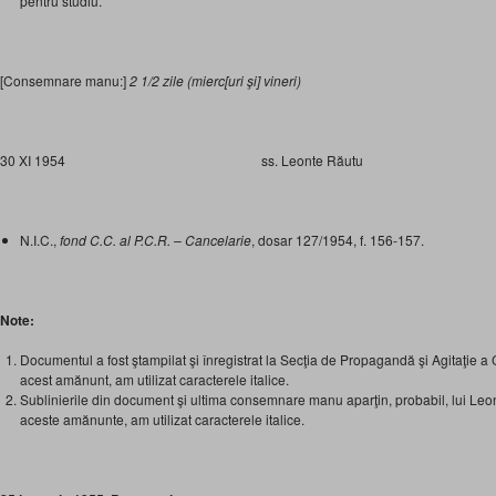
pentru studiu.
[Consemnare manu:]
2 1/2 zile (mierc[uri şi] vineri)
30 XI 1954 ss. Leonte Răutu
N.I.C.,
fond C.C. al P.C.R. – Cancelarie
, dosar 127/1954, f. 156-157.
Note:
Documentul a fost ştampilat şi înregistrat la Secţia de Propagandă şi Agitaţie a 
acest amănunt, am utilizat caracterele italice.
Sublinierile din document şi ultima consemnare manu aparţin, probabil, lui Leo
aceste amănunte, am utilizat caracterele italice.