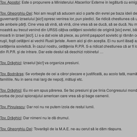
Tov. Apostol
: Este o propunere a Ministerului Afacerilor Externe în legătură cu emigrăr
Tov. Gheorghiu-Dej
: Noi am reuşit să aducem aici o parte din evrei pe baza ideii de u
guvernanţii Izraelului [sic!] opresc venirea lor, pun piedici. Se ridică chestiunea că u
de ambele părţi. Cine vrea să vină, să vină, cine vrea să se ducă, să se ducă. Nu mai
noastră au trecut venind din URSS câţiva cetăţeni sovietici de origină [sic] evrei, b
moară în Izrael [sic!]. Li s-a dat voie să plece, au primit paşaport sovietic şi rămân ce
ruşii, foşti cetăţeni ai vechii Rusii ţariste. Avem aici şi din aceştia. Ei nu sunt lăsaţi 
cetăţenia sovietică. În cazul nostru, cetăţenia R.P.R. S-a ridicat chestiunea că ar fi 
din R.P.R. şi de intrare. Dar este destul să deschizi robinetul …
Tov. Drăghici
: Izraelul [sic!] va organiza presiuni.
Tov. Bodnăraş
: Se vorbeşte de cei a căror plecare e justificată, au acolo tată, mamă
familiile. Nu în sens mai larg de nepoţi, mătuşi etc.
Tov. Drăghici
: Eu mi-am spus părerea. Se fac presiuni şi pe linia Congresului mond
vorba de jocul spionajului american care vrea să-şi bage oamenii.
Tov. Pîrvulescu
: Dar noi nu ne putem izola de restul lumii.
Tov. Drăghici
: Dar nimeni nu le dă drumul.
Tov. Gheorghiu-Dej
: Tovarăşii de la M.A.E. ne-au cerut să le dăm răspuns.