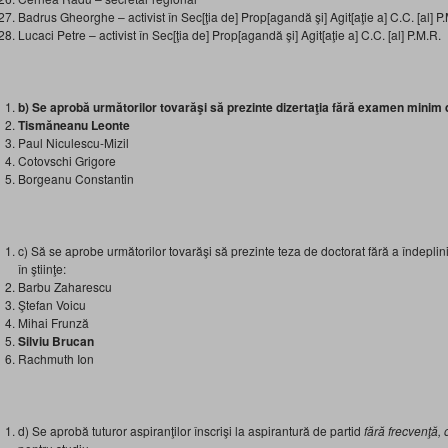
Badrus Gheorghe – activist în Sec[ţia de] Prop[agandă şi] Agit[aţie a] C.C. [al] P
Lucaci Petre – activist în Sec[ţia de] Prop[agandă şi] Agit[aţie a] C.C. [al] P.M.R.
b) Se aprobă următorilor tovarăşi să prezinte dizertaţia fără examen minim 
Tismăneanu Leonte
Paul Niculescu-Mizil
Cotovschi Grigore
Borgeanu Constantin
c) Să se aprobe următorilor tovarăşi să prezinte teza de doctorat fără a îndeplini 
în ştiinţe:
Barbu Zaharescu
Ştefan Voicu
Mihai Frunză
Silviu Brucan
Rachmuth Ion
d) Se aprobă tuturor aspiranţilor înscrişi la aspirantură de partid
fără frecvenţă,