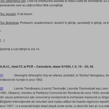
Tov. Gheorghiu-Dej
: Cred că chestiunea aceasta ar trebui luată de Secretariat. Eu a
persoanele care au obţinut titluri fără cunoştinţe.
Tov. Apostol
: O să facem.
Tov. Bodnăraş
: Profesorii, academicienii, doctorii în ştiinţe, candidaţii în ştiinţe, va
*
[…]
Şedinţa a luat sfârşit la ora 14.
A.N.I.C., fond CC al PCR – Cancelarie, dosar 6/1955, f. 5; 19 – 25; 30.
[1]
Gheorghe Gheorghiu-Dej se referea, probabil, la Teohari Georgescu, fostul m
înlăturat din funcţie în anul 1952.
[2]
Leonte Tismăneanu (Leonid Tismineţki, Leonida Tisminetzski sau Leon Tism
1981, Otopeni): membru al Partidului Comunist din România din anul 1933; exmatric
din cauza activismului său comunist şi condamnat la închisoare împreună cu Grigor
Brigăzile Internaţionale de voluntari care luptau alături de trupele regimului republi
anul 1937, i s-a amputat braţul drept (după unele surse, a căzut din tren şi i s-a r