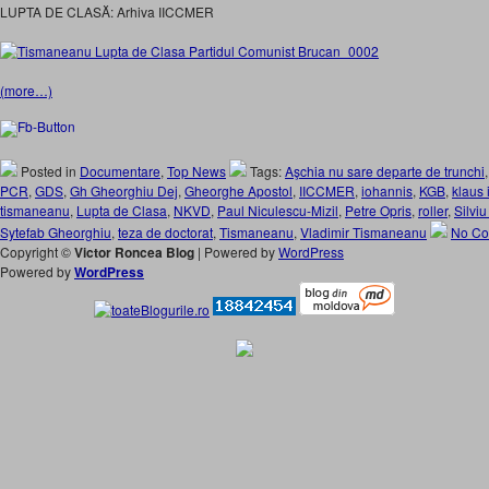
LUPTA DE CLASĂ: Arhiva IICCMER
(more…)
Posted in
Documentare
,
Top News
Tags:
Aşchia nu sare departe de trunchi
PCR
,
GDS
,
Gh Gheorghiu Dej
,
Gheorghe Apostol
,
IICCMER
,
iohannis
,
KGB
,
klaus 
tismaneanu
,
Lupta de Clasa
,
NKVD
,
Paul Niculescu-Mizil
,
Petre Opris
,
roller
,
Silvi
Sytefab Gheorghiu
,
teza de doctorat
,
Tismaneanu
,
Vladimir Tismaneanu
No Co
Copyright ©
Victor Roncea Blog
| Powered by
WordPress
Powered by
WordPress