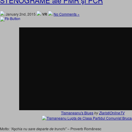
STENOGRAME ale PMR şi PCR
January 2nd, 2015
VR
No Comments »
Tismaneanu's Blues
by
ZiaristiOnlineTV
Motto:
“Aşchia nu sare departe de trunchi”
– Proverb Românesc