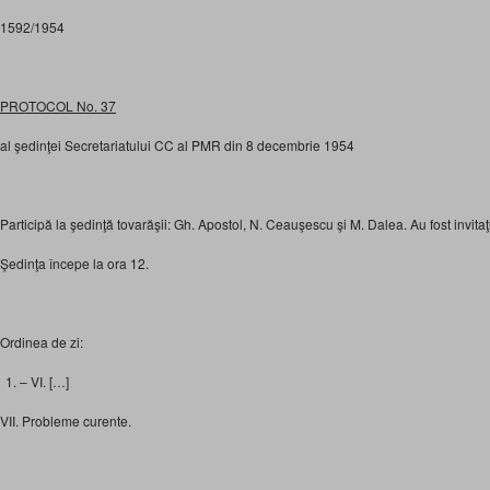
1592/1954
PROTOCOL No. 37
al şedinţei Secretariatului CC al PMR din 8 decembrie 1954
Participă la şedinţă tovarăşii: Gh. Apostol, N. Ceauşescu şi M. Dalea. Au fost invitaţ
Şedinţa începe la ora 12.
Ordinea de zi:
– VI. […]
VII. Probleme curente.