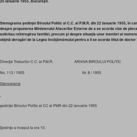
25 ianuarie 1955, Bucureşti.
Stenograma şedinţei Biroului Politic al C.C. al P.M.R. din 22 ianuarie 1955, în care
despre propunerea Ministerului Afacerilor Externe de a se acorda vize de pleca
solicitau reîntregirea familiei, precum şi despre situaţia unor membri ai nomenc
obţină derogări de la Legea învăţământului pentru a li se acorda titlul de doctor î
Direcţia Treburilor C.C. al P.M.R. ARHIVA BIROULUI POLITIC
No. 113 / 1955 Nr. 8 / 1955
Stenograma
şedinţei Biroului Politic al CC al PMR din 22 ianuarie 1955
Şedinţa a început la ora 10.