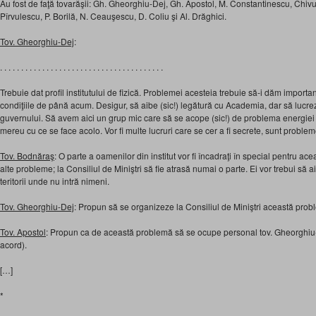
Au fost de faţă tovarăşii: Gh. Gheorghiu-Dej, Gh. Apostol, M. Constantinescu, Chivu
Pîrvulescu, P. Borilă, N. Ceauşescu, D. Coliu şi Al. Drăghici.
Tov. Gheorghiu-Dej
:
. . . . . . . . . . . . . . . . . . . . . . . . . . . . . . . . . . . . . . .
Trebuie dat profil institutului de fizică. Problemei acesteia trebuie să-i dăm importan
condiţiile de până acum. Desigur, să aibe (sic!) legătură cu Academia, dar să lucr
guvernului. Să avem aici un grup mic care să se acope (sic!) de problema energiei a
mereu cu ce se face acolo. Vor fi multe lucruri care se cer a fi secrete, sunt probleme
Tov. Bodnăraş
: O parte a oamenilor din institut vor fi încadraţi în special pentru ac
alte probleme; la Consiliul de Miniştri să fie atrasă numai o parte. Ei vor trebui să 
teritorii unde nu intră nimeni.
Tov. Gheorghiu-Dej
: Propun să se organizeze la Consiliul de Miniştri această prob
Tov. Apostol
: Propun ca de această problemă să se ocupe personal tov. Gheorghiu-D
acord).
[…]
*