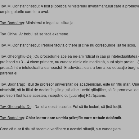
Tov. M. Constantinescu
: A fost şi politica Ministerului Învăţământului care a promo
umple golurile care le-a avut.
Tov. Bodnăraş
: Ministerul a legalizat situaţia.
Tov. Chivu
: Ar trebui să se facă examene.
Tov. M. Constantinescu
: Trebuie făcută o triere şi cine nu corespunde, să fie scos.
Tov. Gheorghiu-Dej
: Cu procedurile acelea ne-am ridicat în cap şi intelectualitate
profesori cu 3 – 4 clase primare, nu cunosc nimic din medicină, sunt nişte profani. 
proastă între intelectualitatea noastră. E adevărat, ea s-a format cu educaţie burg
părerea ei.
Tov. Bodnăraş
: Titlul de profesor universitar, de academician, este un titlu înalt. Om
absolvită, să ia titlul de doctor în ştiinţe, să aibe lucrări ştiinţifice, să fie promovat
profesori fără toate acestea, începând cu [Lucreţiu] Pătrăşcanu.
Tov. Gheorghiu-Dej
: Da, el a deschis seria. Pot să fie lectori, să ţină lecţii.
Tov. Bodnăraş
:
Chiar lector este un titlu ştiinţific care trebuie dobândit.
Cred că n-ar fi rău să facem o verificare a acestei situaţii, s-o cunoaştem.