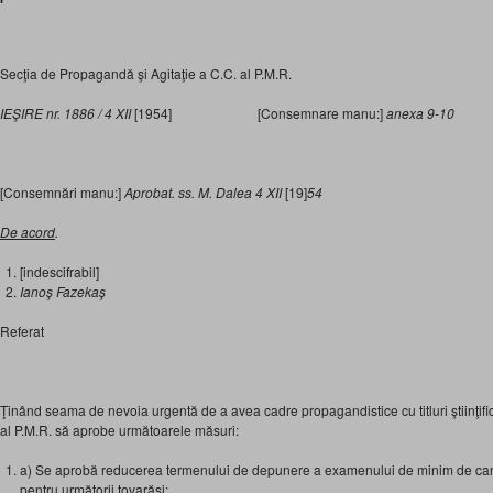
Secţia de Propagandă şi Agitaţie a C.C. al P.M.R.
IEŞIRE nr. 1886 / 4 XII
[1954] [Consemnare manu:]
anexa 9-10
[Consemnări manu:]
Aprobat. ss.
M. Dalea 4 XII
[19]
54
De acord
.
[indescifrabil]
Ianoş Fazekaş
Referat
Ţinând seama de nevoia urgentă de a avea cadre propagandistice cu titluri ştiinţif
al P.M.R. să aprobe următoarele măsuri:
a) Se aprobă reducerea termenului de depunere a examenului de minim de ca
pentru următorii tovarăşi: