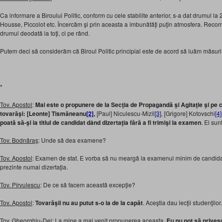
Ca informare a Biroului Politic, conform cu cele stabilite anterior, s-a dat drumul la 2
Housse, Piccolot etc. Încercăm şi prin aceasta a îmbunătăţi puţin atmosfera. Reco
drumul deodată la toţi, ci pe rând.
Putem deci să considerăm că Biroul Politic principial este de acord să luăm măsuri 
*
Tov. Apostol
:
Mai este o propunere de la Secţia de Propagandă şi Agitaţie şi pe c
tovarăşi: [Leonte] Tismăneanu
[2]
,
[Paul] Niculescu-Mizil
[3]
, [Grigore] Kotovschi
[4]
poată să-şi ia titlul de candidat dând dizertaţia fără a fi trimişi la examen
. Ei sun
Tov. Bodnăraş
: Unde să dea examene?
Tov. Apostol
: Examen de stat. E vorba să nu meargă la examenul minim de candidat 
prezinte numai dizertaţia.
Tov. Pîrvulescu
: De ce să facem această excepţie?
Tov. Apostol
:
Tovarăşii nu au putut s-o ia de la capăt
. Aceştia dau lecţii studenţilor.
Tov. Gheorghiu-Dej
: La mine a mai venit propunerea aceasta.
Eu nu pot să prives