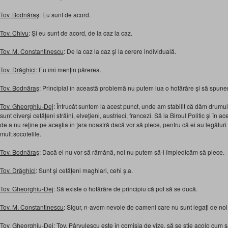
Tov. Bodnăraş
: Eu sunt de acord.
Tov. Chivu
: Şi eu sunt de acord, de la caz la caz.
Tov. M. Constantinescu
: De la caz la caz şi la cerere individuală.
Tov. Drăghici
: Eu îmi menţin părerea.
Tov. Bodnăraş
: Principial în această problemă nu putem lua o hotărâre şi să spun
Tov. Gheorghiu-Dej
: Întrucât suntem la acest punct, unde am stabilit că dăm drumul 
sunt diverşi cetăţeni străini, elveţieni, austrieci, francezi. Să ia Biroul Politic şi în 
de a nu reţine pe aceştia în ţara noastră dacă vor să plece, pentru că ei au legături 
mult socotelile.
Tov. Bodnăraş
: Dacă ei nu vor să rămână, noi nu putem să-i împiedicăm să plece.
Tov. Drăghici
: Sunt şi cetăţeni maghiari, cehi ş.a.
Tov. Gheorghiu-Dej
: Să existe o hotărâre de principiu că pot să se ducă.
Tov. M. Constantinescu
: Sigur, n-avem nevoie de oameni care nu sunt legaţi de noi
Tov. Gheorghiu-Dej
: Tov. Pârvulescu este în comisia de vize, să se ştie acolo cum