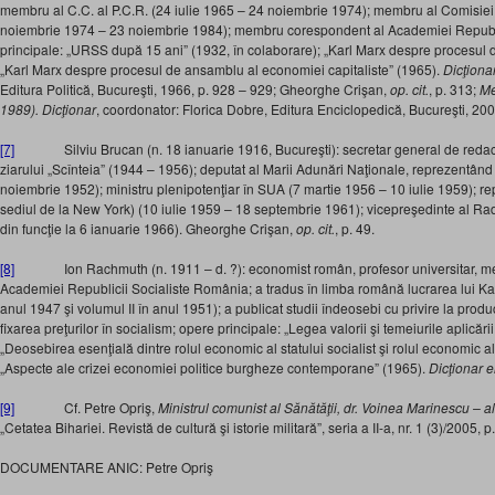
membru al C.C. al P.C.R. (24 iulie 1965 – 24 noiembrie 1974); membru al Comisiei
noiembrie 1974 – 23 noiembrie 1984); membru corespondent al Academiei Republi
principale: „URSS după 15 ani” (1932, în colaborare); „Karl Marx despre procesul de 
„Karl Marx despre procesul de ansamblu al economiei capitaliste” (1965).
Dicţiona
Editura Politică, Bucureşti, 1966, p. 928 – 929; Gheorghe Crişan,
op. cit.
, p. 313;
Me
1989). Dicţionar
, coordonator: Florica Dobre, Editura Enciclopedică, Bucureşti, 200
[7]
Silviu Brucan (n. 18 ianuarie 1916, Bucureşti): secretar general de redacţie
ziarului „Scînteia” (1944 – 1956); deputat al Marii Adunări Naţionale, reprezentând
noiembrie 1952); ministru plenipotenţiar în SUA (7 martie 1956 – 10 iulie 1959); 
sediul de la New York) (10 iulie 1959 – 18 septembrie 1961); vicepreşedinte al Rad
din funcţie la 6 ianuarie 1966). Gheorghe Crişan,
op. cit.
, p. 49.
[8]
Ion Rachmuth (n. 1911 – d. ?): economist român, profesor universitar, m
Academiei Republicii Socialiste România; a tradus în limba română lucrarea lui Karl
anul 1947 şi volumul II în anul 1951); a publicat studii îndeosebi cu privire la produc
fixarea preţurilor în socialism; opere principale: „Legea valorii şi temeiurile aplicări
„Deosebirea esenţială dintre rolul economic al statului socialist şi rolul economic al 
„Aspecte ale crizei economiei politice burgheze contemporane” (1965).
Dicţionar 
[9]
Cf. Petre Opriş,
Ministrul comunist al Sănătăţii, dr. Voinea Marinescu – a
„Cetatea Bihariei. Revistă de cultură şi istorie militară”, seria a II-a, nr. 1 (3)/2005, 
DOCUMENTARE ANIC: Petre Opriş