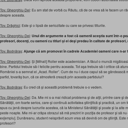
Tov. Gheorghiu-Dej
: Eu am stat de vorbă cu Răutu, că de ce vrea să le facem un r
despre aceasta.
Tov. Drăghici
: Este şi o lipsă de seriozitate cu care se privesc titlurile.
Tov. Gheorghiu-Dej
:
Unul din argumente a fost că oamenii aceştia sunt într-o pozi
profesori, docenţi, cu oameni cu titluri şi ei deşi predau în calitate de profesori, 
Tov. Bodnăraş
:
Ajunge că am promovat în cadrele Academiei oameni care n-ar fi t
Tov. Gheorghiu-Dej
: Şi [Mihail] Roller este academician. A făcut o muncă migăloa
bine. Partidul trebuie să-l felicite pentru aceasta. Tot aşa trebuie să-l critice că atun
României s-a semnat el „Acad. Roller”. Cum de nu-l duce capul să se gândească 
partid, tovarăş bun, că ce atmosferă crează prin aceasta partidului?
Tov. Bodnăraş
: Eu cred că şi această problemă trebuie s-o vedem.
Tov. Gheorghiu-Dej
: Da. Mie mi s-a mai ridicat problema şi de alţii, printre care ş
Sănătăţii, om foarte serios, care-şi continuă activitatea ştiinţifică şi practică, un om 
spus cu jenă despre lucrurile acestea, că la Ministerul Sănătăţii şi poate şi la alte m
peste noapte. Mie mi-ar crăpa obrazul să mă prezint în poziţia de profesor şi să n
ex[emplu]. Dunăreanu, student neisprăvit acum vrea să devină om de ştiinţă. Es
profesori?