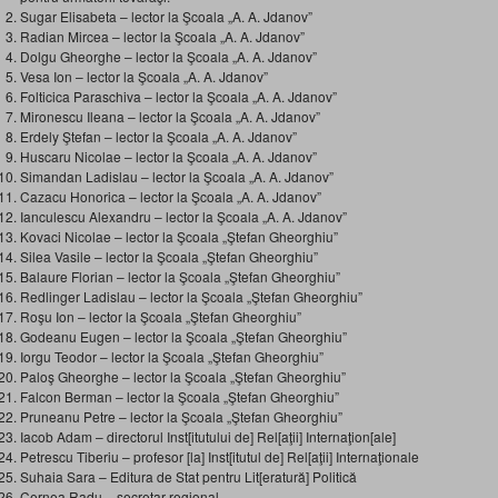
Sugar Elisabeta – lector la Şcoala „A. A. Jdanov”
Radian Mircea – lector la Şcoala „A. A. Jdanov”
Dolgu Gheorghe – lector la Şcoala „A. A. Jdanov”
Vesa Ion – lector la Şcoala „A. A. Jdanov”
Folticica Paraschiva – lector la Şcoala „A. A. Jdanov”
Mironescu Ileana – lector la Şcoala „A. A. Jdanov”
Erdely Ştefan – lector la Şcoala „A. A. Jdanov”
Huscaru Nicolae – lector la Şcoala „A. A. Jdanov”
Simandan Ladislau – lector la Şcoala „A. A. Jdanov”
Cazacu Honorica – lector la Şcoala „A. A. Jdanov”
Ianculescu Alexandru – lector la Şcoala „A. A. Jdanov”
Kovaci Nicolae – lector la Şcoala „Ştefan Gheorghiu”
Silea Vasile – lector la Şcoala „Ştefan Gheorghiu”
Balaure Florian – lector la Şcoala „Ştefan Gheorghiu”
Redlinger Ladislau – lector la Şcoala „Ştefan Gheorghiu”
Roşu Ion – lector la Şcoala „Ştefan Gheorghiu”
Godeanu Eugen – lector la Şcoala „Ştefan Gheorghiu”
Iorgu Teodor – lector la Şcoala „Ştefan Gheorghiu”
Paloş Gheorghe – lector la Şcoala „Ştefan Gheorghiu”
Falcon Berman – lector la Şcoala „Ştefan Gheorghiu”
Pruneanu Petre – lector la Şcoala „Ştefan Gheorghiu”
Iacob Adam – directorul Inst[itutului de] Rel[aţii] Internaţion[ale]
Petrescu Tiberiu – profesor [la] Inst[itutul de] Rel[aţii] Internaţionale
Suhaia Sara – Editura de Stat pentru Lit[eratură] Politică
Cernea Radu – secretar regional