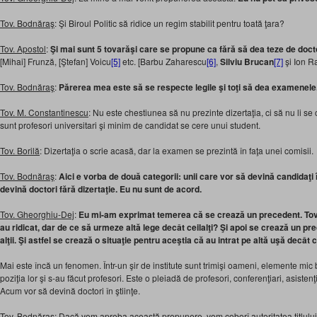
Tov. Bodnăraş
: Şi Biroul Politic să ridice un regim stabilit pentru toată ţara?
Tov. Apostol
:
Şi mai sunt 5 tovarăşi care se propune ca fără să dea teze de docto
[Mihai] Frunză, [Ştefan] Voicu
[5]
etc. [Barbu Zaharescu
[6]
,
Silviu Brucan
[7]
şi Ion 
Tov. Bodnăraş
:
Părerea mea este să se respecte legile şi toţi să dea examenele
Tov. M. Constantinescu
: Nu este chestiunea să nu prezinte dizertaţia, ci să nu li 
sunt profesori universitari şi minim de candidat se cere unui student.
Tov. Borilă
: Dizertaţia o scrie acasă, dar la examen se prezintă în faţa unei comisii.
Tov. Bodnăraş
:
Aici e vorba de două categorii: unii care vor să devină candidaţi î
devină doctori fără dizertaţie. Eu nu sunt de acord.
Tov. Gheorghiu-Dej
:
Eu mi-am exprimat temerea că se crează un precedent. Tova
au ridicat, dar de ce să urmeze altă lege decât ceilalţi? Şi apoi se crează un pr
alţii. Şi astfel se crează o situaţie pentru aceştia că au intrat pe altă uşă decât 
Mai este încă un fenomen. Într-un şir de institute sunt trimişi oameni, elemente mic
poziţia lor şi s-au făcut profesori. Este o pleiadă de profesori, conferenţiari, asistenţi
Acum vor să devină doctori în ştiinţe.
Tov. Bodnăraş
: Dacă vom aproba această propunere, vom coborî autoritatea titlului d