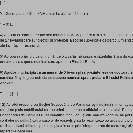
[…]
VII. Secretariatul CC al PMR a mai hotărât următoarele:
1 – 3) […]
4) Aprobă în principiu reducerea termenului de depunere a minimului de candidat d
de 27 tovarăşi care sunt lectori şi profesori la şcolile superioare de partid, urmând
ale tovarăşilor respectivi.
5) Aprobă în principiu ca un număr de 5 tovarăşi să prezinte dizertaţia fără a da 
urmând a se supune nominal spre aprobare Biroului Politic
6)
Aprobă în principiu ca un număr de 5 tovarăşi să prezinte teza de doctorat fără 
candidat în ştiinţe, urmând a se supune nominal spre aprobare Biroului Politic al
Anexa 9)
7 – 11) […]
12) Aprobă propunerea Secţiei Gospodărie de Partid ca foştii deţinuţi şi internaţi pol
scutiţi de plata mobilierului ce l-au primit din partea partidului sau a statului. De
Gospodăriei de Partid a CC să valorifice mobilierul şi alte obiecte vechi ce nu pot fi 
centrelor de odihnă sau a caselor de oaspeţi, şi să le repartizeze pe acestea la pro
sindicale, lucrătorilor de partid cu plata în rate, prin întreprinderea de construcţii şi
reparaţiile necesare.