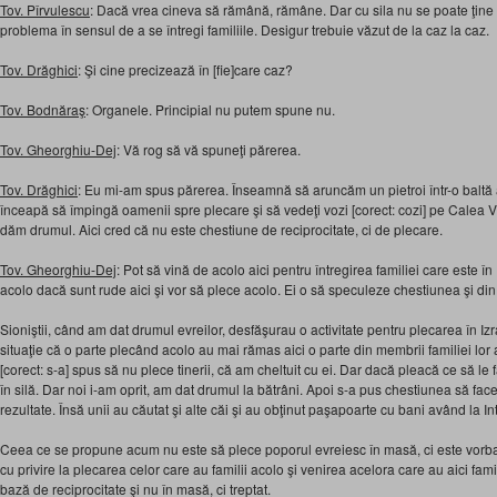
Tov. Pîrvulescu
: Dacă vrea cineva să rămână, rămâne. Dar cu sila nu se poate ţine
problema în sensul de a se întregi familiile. Desigur trebuie văzut de la caz la caz.
Tov. Drăghici
: Şi cine precizează în [fie]care caz?
Tov. Bodnăraş
: Organele. Principial nu putem spune nu.
Tov. Gheorghiu-Dej
: Vă rog să vă spuneţi părerea.
Tov. Drăghici
: Eu mi-am spus părerea. Înseamnă să aruncăm un pietroi într-o baltă 
înceapă să împingă oamenii spre plecare şi să vedeţi vozi [corect: cozi] pe Calea V
dăm drumul. Aici cred că nu este chestiune de reciprocitate, ci de plecare.
Tov. Gheorghiu-Dej
: Pot să vină de acolo aici pentru întregirea familiei care este în
acolo dacă sunt rude aici şi vor să plece acolo. Ei o să speculeze chestiunea şi di
Sioniştii, când am dat drumul evreilor, desfăşurau o activitate pentru plecarea în Izrae
situaţie că o parte plecând acolo au mai rămas aici o parte din membrii familiei lor 
[corect: s-a] spus să nu plece tinerii, că am cheltuit cu ei. Dar dacă pleacă ce să le
în silă. Dar noi i-am oprit, am dat drumul la bătrâni. Apoi s-a pus chestiunea să f
rezultate. Însă unii au căutat şi alte căi şi au obţinut paşapoarte cu bani având la In
Ceea ce se propune acum nu este să plece poporul evreiesc în masă, ci este vorba
cu privire la plecarea celor care au familii acolo şi venirea acelora care au aici famil
bază de reciprocitate şi nu în masă, ci treptat.