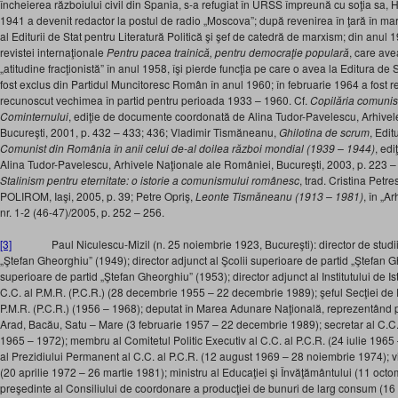
încheierea războiului civil din Spania, s-a refugiat în URSS împreună cu soţia sa,
1941 a devenit redactor la postul de radio „Moscova”; după revenirea în ţară în mart
al Editurii de Stat pentru Literatură Politică şi şef de catedră de marxism; din anul
revistei internaţionale
Pentru pacea trainică, pentru democraţie populară
, care ave
„atitudine fracţionistă” în anul 1958, îşi pierde funcţia pe care o avea la Editura de S
fost exclus din Partidul Muncitoresc Român în anul 1960; în februarie 1964 a fost rep
recunoscut vechimea în partid pentru perioada 1933 – 1960. Cf.
Copilăria comunis
Cominternului
, ediţie de documente coordonată de Alina Tudor-Pavelescu, Arhivel
Bucureşti, 2001, p. 432 – 433; 436; Vladimir Tismăneanu,
Ghilotina de scrum
, Edi
Comunist din România în anii celui de-al doilea război mondial (1939 – 1944)
, ed
Alina Tudor-Pavelescu, Arhivele Naţionale ale României, Bucureşti, 2003, p. 223 
Stalinism pentru eternitate: o istorie a comunismului românesc
, trad. Cristina Petr
POLIROM, Iaşi, 2005, p. 39; Petre Opriş,
Leonte Tismăneanu (1913 – 1981)
, în „Ar
nr. 1-2 (46-47)/2005, p. 252 – 256.
[3]
Paul Niculescu-Mizil (n. 25 noiembrie 1923, Bucureşti): director de studii 
„Ştefan Gheorghiu” (1949); director adjunct al Şcolii superioare de partid „Ştefan Gh
superioare de partid „Ştefan Gheorghiu” (1953); director adjunct al Institutului de 
C.C. al P.M.R. (P.C.R.) (28 decembrie 1955 – 22 decembrie 1989); şeful Secţiei de 
P.M.R. (P.C.R.) (1956 – 1968); deputat în Marea Adunare Naţională, reprezentând pe
Arad, Bacău, Satu – Mare (3 februarie 1957 – 22 decembrie 1989); secretar al C.C. 
1965 – 1972); membru al Comitetul Politic Executiv al C.C. al P.C.R. (24 iulie 19
al Prezidiului Permanent al C.C. al P.C.R. (12 august 1969 – 28 noiembrie 1974); v
(20 aprilie 1972 – 26 martie 1981); ministru al Educaţiei şi Învăţământului (11 oct
preşedinte al Consiliului de coordonare a producţiei de bunuri de larg consum (16 i