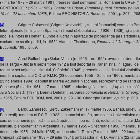
(7 martie 1978 – 26 martie 1981); reprezentant permanent al României la CAER (12
CENTROCOOP (1981 – 1989). Gheorghe Crişan,
Piramida puterii. Oameni politici
1944 – 22 decembrie 1989)
, Editura PRO HISTORIA, Bucureşti, 2001, p. 207 – 208
[4]
Grigore Cotovschi (Grigore Kotovschi): „militant [comunist] evreu din Basara
Internaţionale [înfiinţate în Spania, în timpul războiului civil (1936 – 1939)], şi-a pe
apoi s-a întors în România, unde a lucrat în aparatul de propagandă [al Partidulu
excluderea sa din partid, în 1958”. Vladimir Tismăneanu,
Fantoma lui Gheorghe G
Bucureşti, 1995, p. 69.
[5]
Aurel Rottenberg (Ştefan Voicu) (n. 1906 – m. 1992): evreu din rândurile com
de la Târgu – Jiu; la 8 septembrie 1942 a fost deportat în Transnistria, în lagărul de 
redactor-şef adjunct al ziarului „Scânteia” (1948); preşedintele sindicatului ziariştilo
membru supleant al C.C. al P.M.R. (28 decembrie 1955 – 25 iunie 1960); membru al
23 noiembrie 1984); deputat în Marea Adunare Naţională, reprezentând pe rând jud
Suceava (5 martie 1961 – 17 martie 1985); redactor-şef al revistei „Lupta de clasă” (
„Era Socialistă” (1974). Dennis Deletant,
Teroarea comunistă în România. Gheorghiu
– 1965
, Editura POLIROM, Iaşi, 2001, p. 29 – 30; Gheorghe Crişan,
op. cit.
, p. 309.
[6]
Barbu Zaharescu (Bercu Zukerman) (n. 17 martie 1906, Bârlad, judeţul Vas
Bucureşti): membru al P.C.R. (1923); economist român, profesor la Universitatea din
curs de economie politică marxistă apărut în limba română; rector al Institutului „M
ministru plenipotenţiar în Argentina (17 martie 1955 – 3 februarie 1956); membru su
decembrie 1955 – 24 iulie 1965); ambasador în Turcia (7 martie 1956 – 22 ianuari
Chineză (22 ianuarie 1959 – 29 iulie 1961); ambasador în R. D. Vietnam (22 ianuar