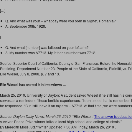
[…]
Q. And what was your – what day were you born in Sighet, Romania?
A. September 30th, 1928.
[…]
Q. And what [number] was tattooed on your left arm?
A. My number was A7713. My father’s number was 7712.
Source: Superior Court of California. County of San Francisco. Before the Honora
Presiding, Department Number 23. People of the State of California, Plaintiff, vs. E
Elie Wiesel, July 8, 2008, p. 7 and 13.
Elie Wiesel has stated it in interviews …
March 25, 2010, University of Dayton: A student asked Wiesel if he still has his co
serves as a reminder of those terrible experiences. “I don’t need that to remember, 
he responded. “But I still have it on my arm – A7713. At that time, we were numbers
Source: Dayton Daily News, March 26, 2010,
“Elie Wiesel: ‘
The answer is educatio
survivor, Peace Prize winner talks to local high school and college students.”
By Meredith Moss, Staff Writer Updated 7:56 AM Friday, March 26, 2010 .