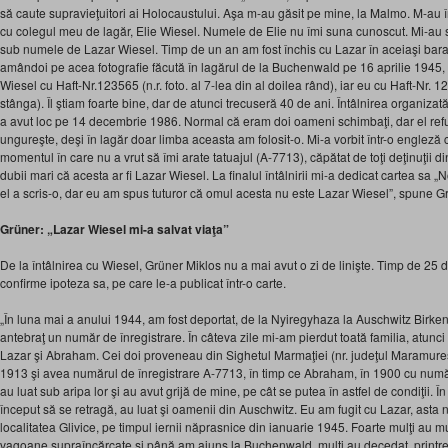
să caute supravieţuitori ai Holocaustului. Aşa m-au găsit pe mine, la Malmo. M-au
cu colegul meu de lagăr, Elie Wiesel. Numele de Elie nu îmi suna cunoscut. Mi-au
sub numele de Lazar Wiesel. Timp de un an am fost închis cu Lazar în aceiaşi bar
amândoi pe acea fotografie făcută în lagărul de la Buchenwald pe 16 aprilie 1945, c
Wiesel cu Haft-Nr.123565 (n.r. foto. al 7-lea din al doilea rând), iar eu cu Haft-Nr. 12
stânga). Îl ştiam foarte bine, dar de atunci trecuseră 40 de ani. Întâlnirea organiza
a avut loc pe 14 decembrie 1986. Normal că eram doi oameni schimbaţi, dar el ref
ungureşte, deşi în lagăr doar limba aceasta am folosit-o. Mi-a vorbit într-o engleză 
momentul în care nu a vrut să îmi arate tatuajul (A-7713), căpătat de toţi deţinuţii
dubii mari că acesta ar fi Lazar Wiesel. La finalul întâlnirii mi-a dedicat cartea sa 
el a scris-o, dar eu am spus tuturor că omul acesta nu este Lazar Wiesel”, spune G
Grüner: „Lazar Wiesel mi-a salvat viaţa”
De la întâlnirea cu Wiesel, Grüner Miklos nu a mai avut o zi de linişte. Timp de 25 d
confirme ipoteza sa, pe care le-a publicat într-o carte.
„În luna mai a anului 1944, am fost deportat, de la Nyiregyhaza la Auschwitz Birken
antebraţ un număr de înregistrare. În câteva zile mi-am pierdut toată familia, atunci a
Lazar şi Abraham. Cei doi proveneau din Sighetul Marmaţiei (nr. judeţul Maramure
1913 şi avea numărul de înregistrare A-7713, în timp ce Abraham, în 1900 cu număr
au luat sub aripa lor şi au avut grijă de mine, pe cât se putea în astfel de condiţii. 
început să se retragă, au luat şi oamenii din Auschwitz. Eu am fugit cu Lazar, asta 
localitatea Glivice, pe timpul iernii năprasnice din ianuarie 1945. Foarte mulţi au 
vagoane supraîncărcate şi până am ajuns la Buchenwald, mulţi au decedat, printre e