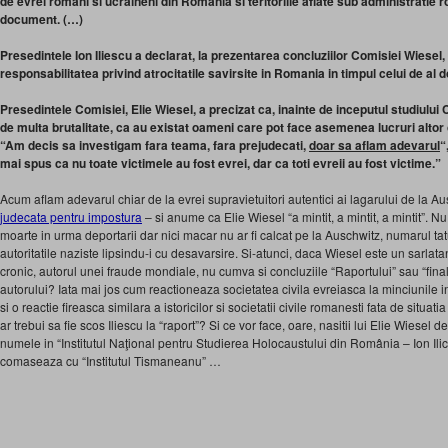
de evrei romani si ucraineni din Romania si teritoriile aflate sub administratie
document. (…)
Presedintele Ion Iliescu a declarat, la prezentarea concluziilor Comisiei Wiesel
responsabilitatea privind atrocitatile savirsite in Romania in timpul celui de al 
Presedintele Comisiei, Elie Wiesel, a precizat ca, inainte de inceputul studiului Co
de multa brutalitate, ca au existat oameni care pot face asemenea lucruri altor
“Am decis sa investigam fara teama, fara prejudecati,
doar sa aflam adevarul
“
mai spus ca nu toate victimele au fost evrei, dar ca toti evreii au fost victime.”
Acum aflam adevarul chiar de la evrei supravietuitori autentici ai lagarului de la A
judecata pentru impostura
– si anume ca Elie Wiesel “a mintit, a mintit, a mintit”. N
moarte in urma deportarii dar nici macar nu ar fi calcat pe la Auschwitz, numarul tatu
autoritatile naziste lipsindu-i cu desavarsire. Si-atunci, daca Wiesel este un sarlat
cronic, autorul unei fraude mondiale, nu cumva si concluziile “Raportului” sau “fin
autorului? Iata mai jos cum reactioneaza societatea civila evreiasca la minciunile in
si o reactie fireasca similara a istoricilor si societatii civile romanesti fata de situ
ar trebui sa fie scos Iliescu la “raport”? Si ce vor face, oare, nasitii lui Elie Wiese
numele in “Institutul Naţional pentru Studierea Holocaustului din România – Ion Ilic
comaseaza cu “Institutul Tismaneanu” …