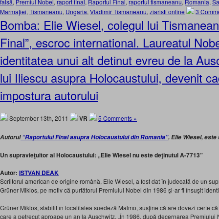
falsă
,
Premiul Nobel
,
raport final
,
Raportul Final
,
raportul tismaneanu
,
Romania
,
Sa
Marmaţiei
,
Tismaneanu
,
Ungaria
,
Vladimir Tismaneanu
,
ziaristi online
3 Comme
Bomba: Elie Wiesel, colegul lui Tismanea
Final”, escroc international. Laureatul Nobe
identitatea unui alt detinut evreu de la Au
lui Iliescu asupra Holocaustului, devenit c
impostura autorului
September 13th, 2011
VR
5 Comments »
Autorul
“Raportului Final asupra Holocaustului din Romania”
, Elie Wiesel, este
Un supravieţuitor al Holocaustului: „Elie Wiesel nu este deţinutul A-7713”
Autor:
ISTVAN DEAK
Scriitorul american de origine română, Elie Wiesel, a fost dat în judecată de un supr
Grüner Miklos, pe motiv că purtătorul Premiului Nobel din 1986 şi-ar fi însuşit ident
Grüner Miklos, stabilit în localitatea suedeză Malmo, susţine că are dovezi certe c
care a petrecut aproape un an la Auschwitz. „În 1986, după decernarea Premiului