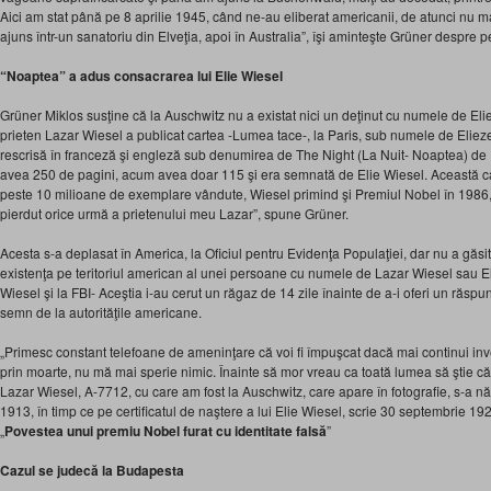
Aici am stat până pe 8 aprilie 1945, când ne-au eliberat americanii, de atunci nu m
ajuns într-un sanatoriu din Elveţia, apoi în Australia”, îşi aminteşte Grüner despre 
“Noaptea” a adus consacrarea lui Elie Wiesel
Grüner Miklos susţine că la Auschwitz nu a existat nici un deţinut cu numele de El
prieten Lazar Wiesel a publicat cartea -Lumea tace-, la Paris, sub numele de Elieze
rescrisă în franceză şi engleză sub denumirea de The Night (La Nuit- Noaptea) de 
avea 250 de pagini, acum avea doar 115 şi era semnată de Elie Wiesel. Această ca
peste 10 milioane de exemplare vândute, Wiesel primind şi Premiul Nobel în 1986, plu
pierdut orice urmă a prietenului meu Lazar”, spune Grüner.
Acesta s-a deplasat în America, la Oficiul pentru Evidenţa Populaţiei, dar nu a găsit
existenţa pe teritoriul american al unei persoane cu numele de Lazar Wiesel sau E
Wiesel şi la FBI- Aceştia i-au cerut un răgaz de 14 zile înainte de a-i oferi un răspun
semn de la autorităţile americane.
„Primesc constant telefoane de ameninţare că voi fi împuşcat dacă mai continui inve
prin moarte, nu mă mai sperie nimic. Înainte să mor vreau ca toată lumea să ştie că
Lazar Wiesel, A-7712, cu care am fost la Auschwitz, care apare în fotografie, s-a n
1913, în timp ce pe certificatul de naştere a lui Elie Wiesel, scrie 30 septembrie 192
„
Povestea unui premiu Nobel furat cu identitate falsă
”
Cazul se judecă la Budapesta