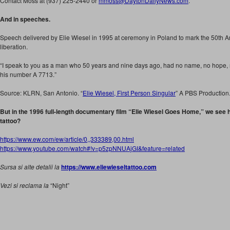
Contact Moss at (937) 225-2440 or
mmoss@DaytonDailyNews.com
.
And in speeches.
Speech delivered by Elie Wiesel in 1995 at ceremony in Poland to mark the 50th A
liberation.
“I speak to you as a man who 50 years and nine days ago, had no name, no hope, 
his number A 7713.”
Source: KLRN, San Antonio. “
Elie Wiesel, First Person Singular
” A PBS Production
But in the 1996 full-length documentary film “Elie Wiesel Goes Home,” we see h
tattoo?
https://www.ew.com/ew/article/0,,333389,00.html
https://www.youtube.com/watch#!v=p5zpNNUAjGI&feature=related
Sursa si alte detalii la
https://www.eliewieseltattoo.com
Vezi si reclama la
“Night”