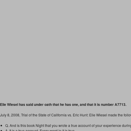
Elie Wiesel has said under oath that he has one, and that it is number A7713.
July 8, 2008, Trial of the State of California vs. Eric Hunt: Elie Wiesel made the fol
Q. And is this book Night that you wrote a true account of your experience durin
A. It is a true account. Every word in it is true.