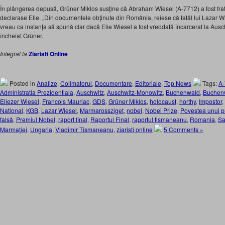
În plângerea depusă, Grüner Miklos susţine că Abraham Wiesel (A-7712) a fost frate
declarase Elie. „Din documentele obţinute din România, reiese că tatăl lui Lazar 
vreau ca instanţa să spună clar dacă Elie Wiesel a fost vreodată încarcerat la Ausc
încheiat Grüner.
Integral la
Ziaristi Online
Posted in
Analize
,
Colimatorul
,
Documentare
,
Editoriale
,
Top News
Tags:
A
Administratia Prezidentiala
,
Auschwitz
,
Auschwitz-Monowitz
,
Buchenwald
,
Buchenw
Eliezer Wiesel
,
Francois Mauriac
,
GDS
,
Grüner Miklos
,
holocaust
,
horthy
,
Impostor
,
National
,
KGB
,
Lazar Wiesel
,
Marmarossziget
,
nobel
,
Nobel Prize
,
Povestea unui pr
falsă
,
Premiul Nobel
,
raport final
,
Raportul Final
,
raportul tismaneanu
,
Romania
,
Sa
Marmaţiei
,
Ungaria
,
Vladimir Tismaneanu
,
ziaristi online
5 Comments »