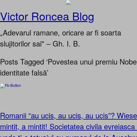
Victor Roncea Blog
„Adevarul ramane, oricare ar fi soarta
slujitorilor sai" – Gh. I. B.
Posts Tagged ‘Povestea unui premiu Nobel
identitate falsă’
Romanii “au ucis, au ucis, au ucis”? Wiesel
mintit, a mintit! Societatea civila evreiasca 