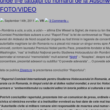
unde ti-e tatuajul cu numarul de la Auschw
FOTO/VIDEO
September 14th, 2011
VR
3 Comments »
«România a ucis, a ucis, a ucis!» – afirma Elie Wiesel la Sighet, de mana cu Ion Ili
Comisiei Prezidentiale autoare a unui “Raport Final” la fel de controversat ca “Ra
evreii din Ardealul de Nord ocupat de Ungaria au fost trimisi in lagarele de conce
autoritatile maghiare iar din Romania nu a plecat nici macar un singur evreu spre A
vinovati, conform laureatul Premiului Nobel pentru Pace, presedinte-fondator al Mu
Washington, “nas” al Institutul Naţional pentru Studierea Holocaustului din Români
semnatar al romanului “memorialistic” mult aclamat “
Night
” – “Noaptea”, despre suf
concentrare, prezentat adeseori cu subtitlul “O poveste adevarata”… O poveste a
Iata ce publica
Divers.ro
la prezentarea concluziilor “Raportului”:
“
Raportul Comisiei Internationale pentru Studierea Holocaustului in Romania, 
arata ca in Romania, in timpul celui de al doilea razboi mondial, a avut loc Holo
urmare a “antisemitismului cu radacini adinci in istoria politica si culturala a tar
Potrivit concluziilor raportului, prezentate intr-un comunicat de presa, ordinel
civica si nimicirea evreilor si a institutiilor evreiesti au fost date de cele mai in
“Autoritatile civile si militare romane sint responsabile de moartea unui numar 