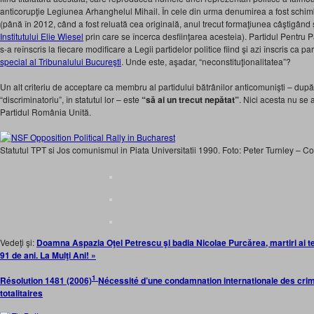
anticorupţie Legiunea Arhanghelul Mihail. În cele din urma denumirea a fost schimb
(până în 2012, când a fost reluată cea originală, anul trecut formaţiunea câştigând
Institutului Elie Wiesel
prin care se încerca desfiinţarea acesteia). Partidul Pentru Pa
s-a reînscris la fiecare modificare a Legii partidelor politice fiind şi azi înscris ca pa
special al Tribunalului Bucureşti
. Unde este, aşadar, “neconstituţionalitatea”?
Un alt criteriu de acceptare ca membru al partidului bătrânilor anticomunişti – după
“discriminatoriu”, în statutul lor – este
“să ai un trecut nepătat”
. Nici acesta nu se 
Partidul România Unită.
Statutul TPT si Jos comunismul in Piata Universitatii 1990. Foto: Peter Turnley – Co
Vedeţi şi:
Doamna Aspazia Oţel Petrescu şi badia Nicolae Purcărea, martiri ai te
91 de ani. La Mulţi Ani! »
1
Résolution 1481 (2006)
Nécessité d’une condamnation internationale des cr
totalitaires