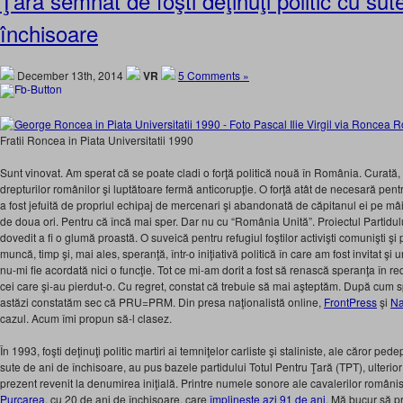
Ţară semnat de foşti deţinuţi politic cu sut
închisoare
December 13th, 2014
VR
5 Comments »
Fratii Roncea in Piata Universitatii 1990
Sunt vinovat. Am sperat că se poate cladi o forţă politică nouă în România. Curată,
drepturilor românilor şi luptătoare fermă anticorupţie. O forţă atât de necesară pentr
a fost jefuită de propriul echipaj de mercenari şi abandonată de căpitanul ei pe mâin
de doua ori. Pentru că încă mai sper. Dar nu cu “România Unită”. Proiectul Partid
dovedit a fi o glumă proastă. O suveică pentru refugiul foştilor activişti comunişti şi
muncă, timp şi, mai ales, speranţă, într-o iniţiativă politică în care am fost invitat ş
nu-mi fie acordată nici o funcţie. Tot ce mi-am dorit a fost să renască speranţa în r
cei care şi-au pierdut-o. Cu regret, constat că trebuie să mai aşteptăm. După c
astăzi constatăm sec că PRU=PRM. Din presa naţionalistă online,
FrontPress
şi
N
cazul. Acum îmi propun să-l clasez.
În 1993, foşti deţinuţi politic martiri ai temniţelor carliste şi staliniste, ale căror
sute de ani de închisoare, au pus bazele partidului Totul Pentru Ţară (TPT), ulterior
prezent revenit la denumirea iniţială. Printre numele sonore ale cavalerilor români
Purcarea
, cu 20 de ani de închisoare, care
împlineşte azi 91 de ani
. Mă bucur să p