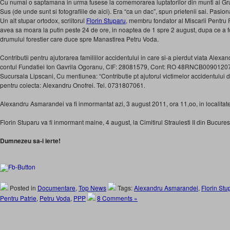
Cu numai o saptamana in urma fusese la comemorarea luptatorilor din munti ai G
Sus (de unde sunt si fotografiile de aici). Era “ca un dac”, spun prietenii sai. Pasion
Un alt stupar ortodox, scriitorul
Florin Stuparu
, membru fondator al Miscarii Pentru 
avea sa moara la putin peste 24 de ore, in noaptea de 1 spre 2 august, dupa ce a f
drumului forestier care duce spre Manastirea Petru Voda.
Contributii pentru ajutorarea familiilor accidentului in care si-a pierdut viata Alexa
contul Fundatiei Ion Gavrila Ogoranu, CIF: 28081579, Cont: RO 48RNCB009012
Sucursala Lipscani, Cu mentiunea: “Contributie pt ajutorul victimelor accidentului
pentru colecta: Alexandru Onofrei. Tel. 0731807061.
Alexandru Asmarandei va fi inmormantat azi, 3 august 2011, ora 11,oo, in localitat
Florin Stuparu va fi inmormant maine, 4 august, la Cimitirul Straulesti II din Bucurest
Dumnezeu sa-i ierte!
Posted in
Documentare
,
Top News
Tags:
Alexandru Asmarandei
,
Florin Stu
Pentru Patrie
,
Petru Voda
,
PPP
8 Comments »