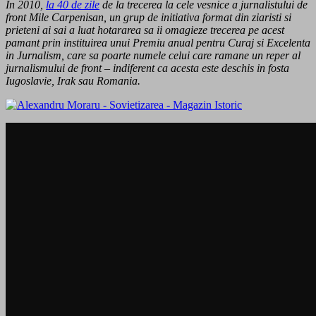
In 2010,
la 40 de zile
de la trecerea la cele vesnice a jurnalistului de
front Mile Carpenisan, un grup de initiativa format din ziaristi si
prieteni ai sai a luat hotararea sa ii omagieze trecerea pe acest
pamant prin instituirea unui Premiu anual pentru Curaj si Excelenta
in Jurnalism, care sa poarte numele celui care ramane un reper al
jurnalismului de front – indiferent ca acesta este deschis in fosta
Iugoslavie, Irak sau Romania.