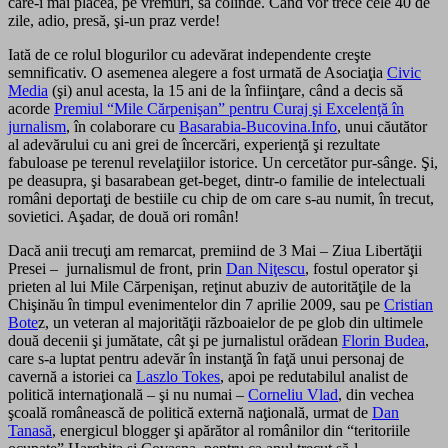
care-i mai plăcea, pe vremuri, să colinde. Când vor trece cele 40 de
zile, adio, presă, şi-un praz verde!
Iată de ce rolul blogurilor cu adevărat independente creşte
semnificativ. O asemenea alegere a fost urmată de Asociaţia
Civic
Media
(şi) anul acesta, la 15 ani de la înfiinţare, când a decis să
acorde
Premiul “Mile Cărpenişan” pentru Curaj şi Excelenţă în
jurnalism
, în colaborare cu
Basarabia-Bucovina.Info
, unui căutător
al adevărului cu ani grei de încercări, experienţă şi rezultate
fabuloase pe terenul revelaţiilor istorice. Un cercetător pur-sânge. Şi,
pe deasupra, şi basarabean get-beget, dintr-o familie de intelectuali
români deportaţi de bestiile cu chip de om care s-au numit, în trecut,
sovietici. Aşadar, de două ori român!
Dacă anii trecuţi am remarcat, premiind de 3 Mai – Ziua Libertăţii
Presei – jurnalismul de front, prin
Dan Niţescu
, fostul operator şi
prieten al lui Mile Cărpenişan, reţinut abuziv de autorităţile de la
Chişinău în timpul evenimentelor din 7 aprilie 2009, sau pe
Cristian
Bote
z, un veteran al majorităţii războaielor de pe glob din ultimele
două decenii şi jumătate, cât şi pe jurnalistul orădean
Florin Budea
,
care s-a luptat pentru adevăr în instanţă în faţă unui personaj de
cavernă a istoriei ca
Laszlo Tokes
, apoi pe redutabilul analist de
politică internaţională – şi nu numai –
Corneliu Vlad
, din vechea
şcoală românească de politică externă naţională, urmat de
Dan
Tanasă
, energicul blogger şi apărător al românilor din “teritoriile