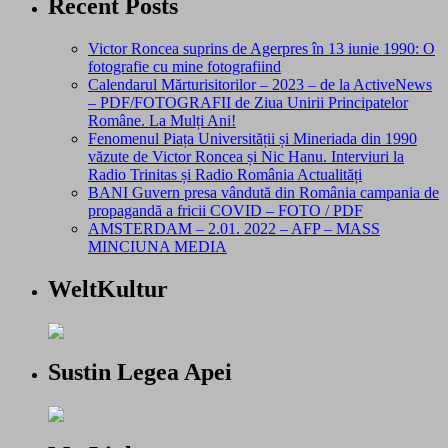
Recent Posts
Victor Roncea suprins de Agerpres în 13 iunie 1990: O
fotografie cu mine fotografiind
Calendarul Mărturisitorilor – 2023 – de la ActiveNews
– PDF/FOTOGRAFII de Ziua Unirii Principatelor
Române. La Mulți Ani!
Fenomenul Piața Universității și Mineriada din 1990
văzute de Victor Roncea și Nic Hanu. Interviuri la
Radio Trinitas și Radio România Actualități
BANI Guvern presa vândută din România campania de
propagandă a fricii COVID – FOTO / PDF
AMSTERDAM – 2.01. 2022 – AFP – MASS
MINCIUNA MEDIA
WeltKultur
Sustin Legea Apei