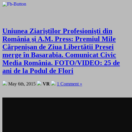
Uniunea Ziariştilor Profesionişti din
România şi A.M. Press: Premiul Mile
Cărpenișan de Ziua Libertății Presei
merge în Basarabia. Comunicat Civic
Media România. FOTO/VIDEO: 25 de
ani de la Podul de Flori
May 6th, 2015
VR
1 Comment »