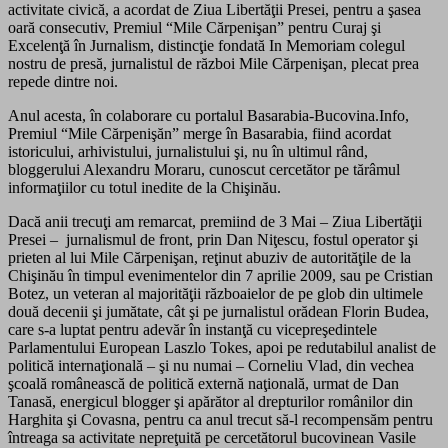
activitate civică, a acordat de Ziua Libertăţii Presei, pentru a şasea
oară consecutiv, Premiul “Mile Cărpenişan” pentru Curaj şi
Excelenţă în Jurnalism, distincţie fondată In Memoriam colegul
nostru de presă, jurnalistul de război Mile Cărpenişan, plecat prea
repede dintre noi.
Anul acesta, în colaborare cu portalul Basarabia-Bucovina.Info,
Premiul “Mile Cărpenişăn” merge în Basarabia, fiind acordat
istoricului, arhivistului, jurnalistului şi, nu în ultimul rând,
bloggerului Alexandru Moraru, cunoscut cercetător pe tărâmul
informaţiilor cu totul inedite de la Chişinău.
Dacă anii trecuţi am remarcat, premiind de 3 Mai – Ziua Libertăţii
Presei – jurnalismul de front, prin Dan Niţescu, fostul operator şi
prieten al lui Mile Cărpenişan, reţinut abuziv de autorităţile de la
Chişinău în timpul evenimentelor din 7 aprilie 2009, sau pe Cristian
Botez, un veteran al majorităţii războaielor de pe glob din ultimele
două decenii şi jumătate, cât şi pe jurnalistul orădean Florin Budea,
care s-a luptat pentru adevăr în instanţă cu vicepreşedintele
Parlamentului European Laszlo Tokes, apoi pe redutabilul analist de
politică internaţională – şi nu numai – Corneliu Vlad, din vechea
şcoală românească de politică externă naţională, urmat de Dan
Tanasă, energicul blogger şi apărător al drepturilor românilor din
Harghita şi Covasna, pentru ca anul trecut să-l recompensăm pentru
întreaga sa activitate nepreţuită pe cercetătorul bucovinean Vasile