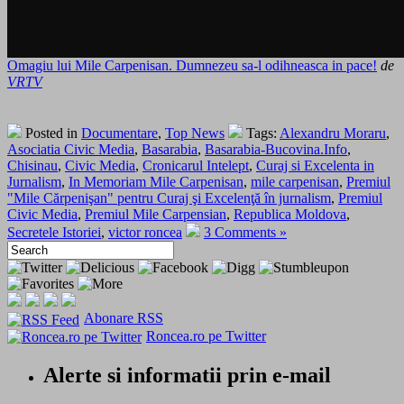
Omagiu lui Mile Carpenisan. Dumnezeu sa-l odihneasca in pace!
de
VRTV
Posted in
Documentare
,
Top News
Tags:
Alexandru Moraru
,
Asociatia Civic Media
,
Basarabia
,
Basarabia-Bucovina.Info
,
Chisinau
,
Civic Media
,
Cronicarul Intelept
,
Curaj si Excelenta in
Jurnalism
,
In Memoriam Mile Carpenisan
,
mile carpenisan
,
Premiul
"Mile Cărpenişan" pentru Curaj şi Excelenţă în jurnalism
,
Premiul
Civic Media
,
Premiul Mile Carpensian
,
Republica Moldova
,
Secretele Istoriei
,
victor roncea
3 Comments »
Abonare RSS
Roncea.ro pe Twitter
Alerte si informatii prin e-mail