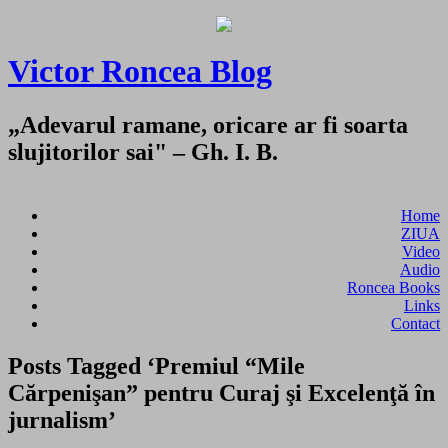
Victor Roncea Blog
„Adevarul ramane, oricare ar fi soarta
slujitorilor sai" – Gh. I. B.
Home
ZIUA
Video
Audio
Roncea Books
Links
Contact
Posts Tagged ‘Premiul “Mile
Cărpenişan” pentru Curaj şi Excelenţă în
jurnalism’