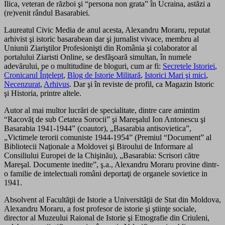
Ilica, veteran de război şi “persona non grata” în Ucraina, astăzi a
(re)venit rândul Basarabiei.
Laureatul Civic Media de anul acesta, Alexandru Moraru, reputat
arhivist şi istoric basarabean dar şi jurnalist vivace, membru al
Uniunii Ziariştilor Profesionişti din România şi colaborator al
portalului Ziaristi Online, se desfăşoară simultan, în numele
adevărului, pe o multitudine de bloguri, cum ar fi:
Secretele Istoriei
,
Cronicarul Înţelept
,
Blog de Istorie Militară
,
Istorici Mari şi mici
,
Necenzurat
,
Arhivus
. Dar şi în reviste de profil, ca Magazin Istoric
şi Historia, printre altele.
Autor al mai multor lucrări de specialitate, dintre care amintim
“Racovăţ de sub Cetatea Sorocii” şi Mareşalul Ion Antonescu şi
Basarabia 1941-1944” (coautor), „Basarabia antisovietica”,
„Victimele terorii comuniste 1944-1954” (Premiul “Document” al
Bibliotecii Naţionale a Moldovei şi Biroului de Informare al
Consiliului Europei de la Chişinău), „Basarabia: Scrisori către
Mareşal. Documente inedite”, ş.a., Alexandru Moraru provine dintr-
o familie de intelectuali români deportaţi de organele sovietice in
1941.
Absolvent al Facultăţii de Istorie a Universităţii de Stat din Moldova,
Alexandru Moraru, a fost profesor de istorie şi ştiinţe sociale,
director al Muzeului Raional de Istorie şi Etnografie din Criuleni,