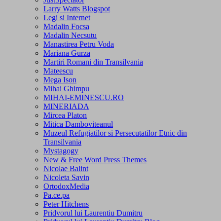
Larry Watts Blogspot
Legi si Internet
Madalin Focsa
Madalin Necsutu
Manastirea Petru Voda
Mariana Gurza
Martiri Romani din Transilvania
Mateescu
Mega Ison
Mihai Ghimpu
MIHAI-EMINESCU.RO
MINERIADA
Mircea Platon
Mitica Damboviteanul
Muzeul Refugiatilor si Persecutatilor Etnic din
Transilvania
Mystagogy
New & Free Word Press Themes
Nicolae Balint
Nicoleta Savin
OrtodoxMedia
Pa.ce.pa
Peter Hitchens
Pridvorul lui Laurentiu Dumitru