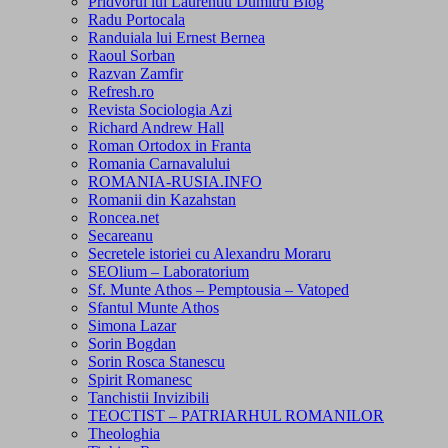
Pridvorul lui Laurentiu Dumitru Blog
Radu Portocala
Randuiala lui Ernest Bernea
Raoul Sorban
Razvan Zamfir
Refresh.ro
Revista Sociologia Azi
Richard Andrew Hall
Roman Ortodox in Franta
Romania Carnavalului
ROMANIA-RUSIA.INFO
Romanii din Kazahstan
Roncea.net
Secareanu
Secretele istoriei cu Alexandru Moraru
SEOlium – Laboratorium
Sf. Munte Athos – Pemptousia – Vatoped
Sfantul Munte Athos
Simona Lazar
Sorin Bogdan
Sorin Rosca Stanescu
Spirit Romanesc
Tanchistii Invizibili
TEOCTIST – PATRIARHUL ROMANILOR
Theologhia