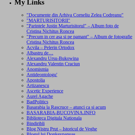
My Links
"Documente din Arhiva Corneliu Zelea Codreanu"
"MARTURISITORII"
"Parintele Justin Marturisitorul" – Album foto de
Cristina Nichitus Roncea
"Precum in cer asa si pe pamant" – Album de fotografie
Cristina Nichitus Roncea
Acvila – Pelerin Ortodox
Albastru de…
Alexandru Ursu-Bukowina
Alexandru Valentin Craciun
Anomismia
Antideontologu'
Apostolia
Artizanescu
Ascetic Experience
Aurel Agache
BadPolitics
Basarabia la Rascruce – atunci ca si acum
BASARABIA-BUCOVINA.INFO
Biblioteca Digitala Nationala
Bindiribli
Blog Nistru Prut – Istoricul de Veghe
Blogul lui Donkeypapuas