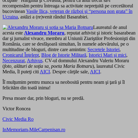
ocupate” Harghita şi Covasna, pentru ca anul trecut să-l
recompensăm pentru întreaga sa activitate nepreţuită pe cercetătorul
bucovinean
Vasile Ilica, veteran de război şi “persona non grata” în
Ucraina
, astăzi a (re)venit rândul Basarabiei.
Laureatul de anul
acesta este
Alexandru Moraru
, reputat arhivist şi istoric basarabean
dar şi jurnalist vivace, membru al Uniunii Ziariştilor Profesionişti din
România, care se desfăşoară simultan, în numele adevărului, pe o
multitudine de bloguri, dintre care amintim:
Secretele Istoriei
,
Cronicarul Înţelept
,
Blog de Istorie Militară
,
Istorici Mari şi mici
,
Necenzurat
,
Arhivus
. CV-ul domnului Alexandru Valeriu Moraru
(
foto, alături de soţia sa, poeta Maria Botnaru
), laureatul Civic
Media, îl puteţi citi
AICI
. Despre cărţile sale,
AICI
.
Îî mulţumim pentru munca sa neobosită pentru neam şi ţară şi îl
felicităm din toată inima!
Presa moare dar, prin bloguri, nu se predă.
Victor Roncea
Civic Media Ro
InMemoriam-MileCarpenisan.ro