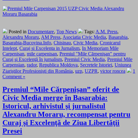
Posted in
Documentare
,
Top News
Tags:
A.M. Press
,
Alexandru Moraru
,
AM Press
,
Asociatia Civic Media
,
Basarabia
,
Basarabia-Bucovina.Info
,
Chisinau
,
Civic Media
,
Cronicarul
Intelept
,
Curaj si Excelenta in Jurnalism
,
In Memoriam Mile
Carpenisan
,
mile carpenisan
,
Premiul "Mile Cărpenişan" pentru
Curaj şi Excelenţă în jurnalism
,
Premiul Civic Media
,
Premiul Mile
Carpensian
,
rador
,
Republica Moldova
,
Secretele Istoriei
,
Uniunea
Ziariştilor Profesionişti din România
,
uzp
,
UZPR
,
victor roncea
1
Comment »
Premiul “Mile Cărpenişan” oferit de
Civic Media merge în Basarabia:
Istoricul, arhivistul şi jurnalistul
Alexandru Moraru, recompensat pentru
Curaj şi Excelenţă de Ziua Libertăţii
Presei