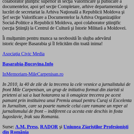
colaborator ştiinţific superior în secţia Valorificare şi publicare a
documentelor, apoi şef secţie Completare, arhive departamentale şi
lucrări de secretariat la Arhiva Naţională a Republicii Moldova şi
Şef secţie Valorificare a Documentelor la Arhiva Organizaţiilor
Social-Politice a Republicii Moldova, apoi colaborator ştiinţific
(secţia Ştiinţă) la Centrul de Cultură şi Istorie Militară a Moldovei.
Îi mulţumim pentru munca sa neobosită în slujba adevărul
istoric despre Basarabia şi îl felicităm din toată inima!
Asociaţia Civic Media
Basarabia-Bucovina.Info
InMemoriam-MileCarpenisan.ro
In 2010, la 40 de zile de la trecerea la cele vesnice a jurnalistului de
front Mile Carpenisan, un grup de initiativa format din ziaristi si
prieteni ai sai a luat hotararea sa ii omagieze trecerea pe acest
pamant prin instituirea unui Premiu anual pentru Curaj si Excelenta
in Jurnalism, care sa poarte numele celui care ramane un reper al
jurnalismului de front – indiferent ca acesta este deschis in fosta
Iugoslavie, Irak sau Romania.
Surse:
A.M. Press
,
RADOR
şi
Uniunea Ziariştilor Profesionişti
din România