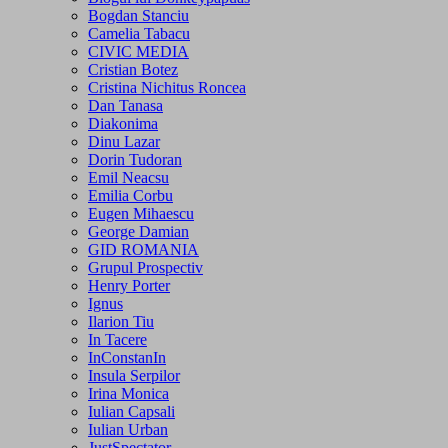
Bogdan Stanciu
Camelia Tabacu
CIVIC MEDIA
Cristian Botez
Cristina Nichitus Roncea
Dan Tanasa
Diakonima
Dinu Lazar
Dorin Tudoran
Emil Neacsu
Emilia Corbu
Eugen Mihaescu
George Damian
GID ROMANIA
Grupul Prospectiv
Henry Porter
Ignus
Ilarion Tiu
In Tacere
InConstanIn
Insula Serpilor
Irina Monica
Iulian Capsali
Iulian Urban
JustSpectator