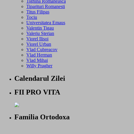
Tighina Romaneasca
Tiparituri Romanesti
Titus Filipas
Tociu
Universitatea Emaus
Valentin Tigau
Valeriu Sterian
Viorel Ilisoi
Viorel Urban
Vlad Cubreacov
Vlad Herman
Vlad Mihai
Willy Pragher
Calendarul Zilei
FII PRO VITA
Familia Ortodoxa