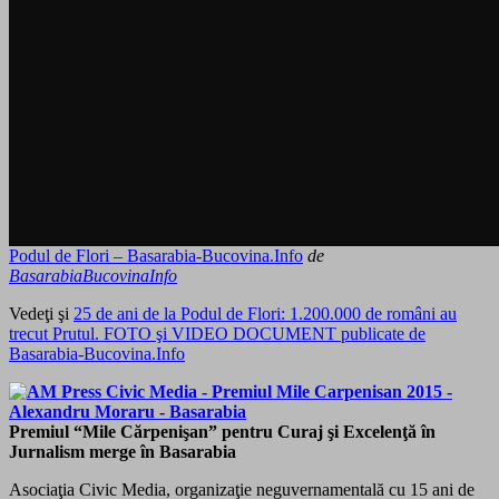
Podul de Flori – Basarabia-Bucovina.Info
de
BasarabiaBucovinaInfo
Vedeţi şi
25 de ani de la Podul de Flori: 1.200.000 de români au
trecut Prutul. FOTO şi VIDEO DOCUMENT publicate de
Basarabia-Bucovina.Info
Premiul “Mile Cărpenişan” pentru Curaj şi Excelenţă în
Jurnalism merge în Basarabia
Asociaţia Civic Media, organizaţie neguvernamentală cu 15 ani de