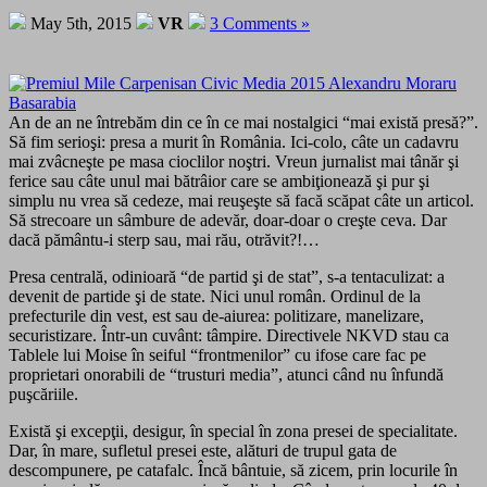
May 5th, 2015
VR
3 Comments »
An de an ne întrebăm din ce în ce mai nostalgici “mai există presă?”.
Să fim serioşi: presa a murit în România. Ici-colo, câte un cadavru
mai zvâcneşte pe masa cioclilor noştri. Vreun jurnalist mai tânăr şi
ferice sau câte unul mai bătrâior care se ambiţionează şi pur şi
simplu nu vrea să cedeze, mai reuşeşte să facă scăpat câte un articol.
Să strecoare un sâmbure de adevăr, doar-doar o creşte ceva. Dar
dacă pământu-i sterp sau, mai rău, otrăvit?!…
Presa centrală, odinioară “de partid şi de stat”, s-a tentaculizat: a
devenit de partide şi de state. Nici unul român. Ordinul de la
prefecturile din vest, est sau de-aiurea: politizare, manelizare,
securistizare. Într-un cuvânt: tâmpire. Directivele NKVD stau ca
Tablele lui Moise în seiful “frontmenilor” cu ifose care fac pe
proprietari onorabili de “trusturi media”, atunci când nu înfundă
puşcăriile.
Există şi excepţii, desigur, în special în zona presei de specialitate.
Dar, în mare, sufletul presei este, alături de trupul gata de
descompunere, pe catafalc. Încă bântuie, să zicem, prin locurile în