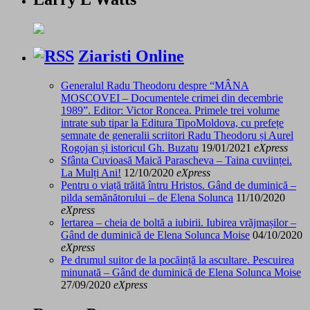
Ziaristi Online
Generalul Radu Theodoru despre “MÂNA
MOSCOVEI – Documentele crimei din decembrie
1989”. Editor: Victor Roncea. Primele trei volume
intrate sub tipar la Editura TipoMoldova, cu prefețe
semnate de generalii scriitori Radu Theodoru și Aurel
Rogojan și istoricul Gh. Buzatu
19/01/2021
eXpress
Sfânta Cuvioasă Maică Parascheva – Taina cuviinței.
La Mulți Ani!
12/10/2020
eXpress
Pentru o viață trăită întru Hristos. Gând de duminică –
pilda semănătorului – de Elena Solunca
11/10/2020
eXpress
Iertarea – cheia de boltă a iubirii. Iubirea vrăjmașilor –
Gând de duminică de Elena Solunca Moise
04/10/2020
eXpress
Pe drumul suitor de la pocăință la ascultare. Pescuirea
minunată – Gând de duminică de Elena Solunca Moise
27/09/2020
eXpress