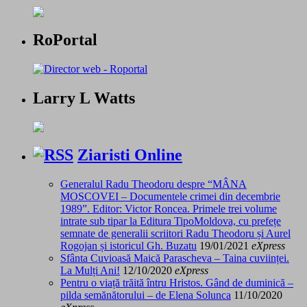
RoPortal
Larry L Watts
Ziaristi Online
Generalul Radu Theodoru despre “MÂNA
MOSCOVEI – Documentele crimei din decembrie
1989”. Editor: Victor Roncea. Primele trei volume
intrate sub tipar la Editura TipoMoldova, cu prefețe
semnate de generalii scriitori Radu Theodoru și Aurel
Rogojan și istoricul Gh. Buzatu
19/01/2021
eXpress
Sfânta Cuvioasă Maică Parascheva – Taina cuviinței.
La Mulți Ani!
12/10/2020
eXpress
Pentru o viață trăită întru Hristos. Gând de duminică –
pilda semănătorului – de Elena Solunca
11/10/2020