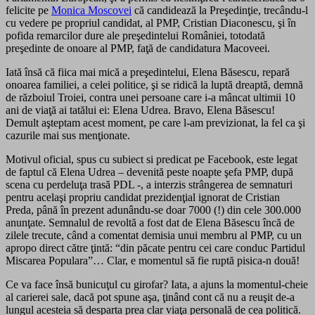
felicite pe
Monica Moscovei
că candidează la Preşedinţie, trecându-l
cu vedere pe propriul candidat, al PMP, Cristian Diaconescu, şi în
pofida remarcilor dure ale preşedintelui României, totodată
preşedinte de onoare al PMP, faţă de candidatura Macoveei.
Iată însă că fiica mai mică a preşedintelui, Elena Băsescu, repară
onoarea familiei, a celei politice, şi se ridică la luptă dreaptă, demnă
de războiul Troiei, contra unei persoane care i-a mâncat ultimii 10
ani de viaţă ai tatălui ei: Elena Udrea. Bravo, Elena Băsescu!
Demult aşteptam acest moment, pe care l-am previzionat, la fel ca şi
cazurile mai sus menţionate.
Motivul oficial, spus cu subiect si predicat pe Facebook, este legat
de faptul că Elena Udrea – devenită peste noapte şefa PMP, după
scena cu perdeluţa trasă PDL -, a interzis strângerea de semnaturi
pentru acelaşi propriu candidat prezidenţial ignorat de Cristian
Preda, până în prezent adunându-se doar 7000 (!) din cele 300.000
anunţate. Semnalul de revoltă a fost dat de Elena Băsescu încă de
zilele trecute, când a comentat demisia unui membru al PMP, cu un
apropo direct către ţintă: “din păcate pentru cei care conduc Partidul
Miscarea Populara”… Clar, e momentul să fie ruptă pisica-n două!
Ce va face însă bunicuţul cu girofar? Iata, a ajuns la momentul-cheie
al carierei sale, dacă pot spune aşa, ţinând cont că nu a reuşit de-a
lungul acesteia să desparta prea clar viaţa personală de cea politică.