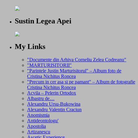
Sustin Legea Apei
My Links
"Documente din Arhiva Corneliu Zelea Codreanu"
"MARTURISITORII"
"Parintele Justin Marturisitorul" – Album foto de
Cristina Nichitus Roncea
"Precum in cer asa si pe pamant" – Album de fotografie
Cristina Nichitus Roncea
Acvila – Pelerin Ortodox
Albastru de…
Alexandru Ursu-Bukowina
Alexandru Valentin Craciun
Anomismia
Antideontologu'
Apostolia
Artizanescu
Ascetic Experience