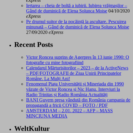
eXpress
Iertarea – cheia de boltă a iubirii. Iubirea vrăjmașilor –
Gând de duminică de Elena Solunca Moise
04/10/2020
eXpress
Pe drumul suitor de la pocăință la ascultare. Pescuirea
minunată – Gând de duminică de Elena Solunca Moise
27/09/2020
eXpress
Recent Posts
Victor Roncea suprins de Agerpres în 13 iunie 1990: O
fotografie cu mine fotografiind
Calendarul Mărturisitorilor – 2023 – de la ActiveNews
– PDF/FOTOGRAFII de Ziua Unirii Principatelor
Române. La Mulți Ani!
Fenomenul Piața Universității și Mineriada din 1990
văzute de Victor Roncea și Nic Hanu. Interviuri la
Radio Trinitas și Radio România Actualități
BANI Guvern presa vândută din România campania de
propagandă a fricii COVID – FOTO / PDF
AMSTERDAM – 2.01. 2022 – AFP – MASS
MINCIUNA MEDIA
WeltKultur