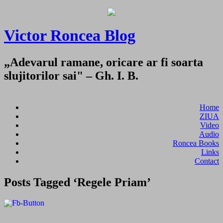
Victor Roncea Blog
„Adevarul ramane, oricare ar fi soarta
slujitorilor sai" – Gh. I. B.
Home
ZIUA
Video
Audio
Roncea Books
Links
Contact
Posts Tagged ‘Regele Priam’