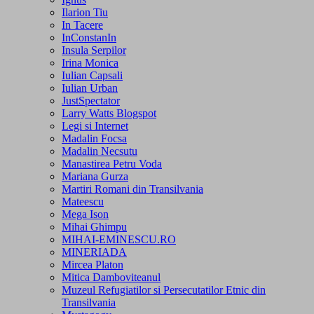
Ilarion Tiu
In Tacere
InConstanIn
Insula Serpilor
Irina Monica
Iulian Capsali
Iulian Urban
JustSpectator
Larry Watts Blogspot
Legi si Internet
Madalin Focsa
Madalin Necsutu
Manastirea Petru Voda
Mariana Gurza
Martiri Romani din Transilvania
Mateescu
Mega Ison
Mihai Ghimpu
MIHAI-EMINESCU.RO
MINERIADA
Mircea Platon
Mitica Damboviteanul
Muzeul Refugiatilor si Persecutatilor Etnic din
Transilvania