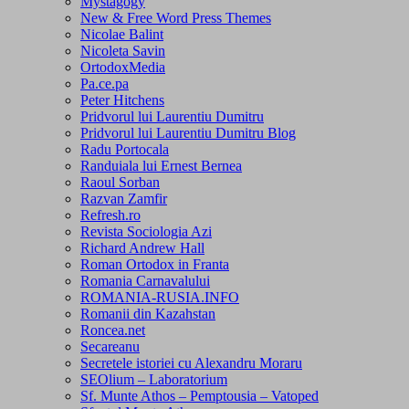
Mystagogy
New & Free Word Press Themes
Nicolae Balint
Nicoleta Savin
OrtodoxMedia
Pa.ce.pa
Peter Hitchens
Pridvorul lui Laurentiu Dumitru
Pridvorul lui Laurentiu Dumitru Blog
Radu Portocala
Randuiala lui Ernest Bernea
Raoul Sorban
Razvan Zamfir
Refresh.ro
Revista Sociologia Azi
Richard Andrew Hall
Roman Ortodox in Franta
Romania Carnavalului
ROMANIA-RUSIA.INFO
Romanii din Kazahstan
Roncea.net
Secareanu
Secretele istoriei cu Alexandru Moraru
SEOlium – Laboratorium
Sf. Munte Athos – Pemptousia – Vatoped