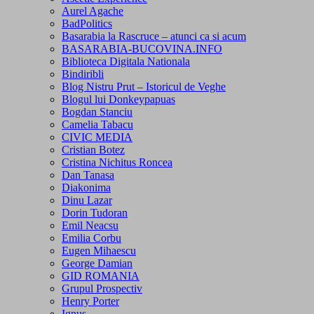
Aurel Agache
BadPolitics
Basarabia la Rascruce – atunci ca si acum
BASARABIA-BUCOVINA.INFO
Biblioteca Digitala Nationala
Bindiribli
Blog Nistru Prut – Istoricul de Veghe
Blogul lui Donkeypapuas
Bogdan Stanciu
Camelia Tabacu
CIVIC MEDIA
Cristian Botez
Cristina Nichitus Roncea
Dan Tanasa
Diakonima
Dinu Lazar
Dorin Tudoran
Emil Neacsu
Emilia Corbu
Eugen Mihaescu
George Damian
GID ROMANIA
Grupul Prospectiv
Henry Porter
Ignus