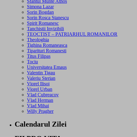
Sfantul Munte Athos
Simona Lazar
Sorin Bogdan
Sorin Rosca Stanescu
Spirit Romanesc
Tanchistii Invizibili
TEOCTIST – PATRIARHUL ROMANILOR
Theologhia
Tighina Romaneasca
Tiparituri Romanesti
Titus Filipas
Tociu
Universitatea Emaus
Valentin Tigau
Valeriu Sterian
Viorel Ilisoi
Viorel Urban
Vlad Cubreacov
Vlad Herman
Vlad Mihai
Willy Pragher
Calendarul Zilei