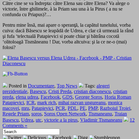
Către cine se va îndrepta: către Elena sau către Elena? Va alege o
victorie, între ghilimele, à la Priam sau una à la Pirus ( a nu se
confunda cu Priapus)?…
Pentru mine însă, mai apare o speranţă, la capătul tunelului, vorba
cuiva: dacă Băsescu se leapădă de Udrea, e clar că urmează la rând
şi fufa ‘telectuală Patapievici si poate chiar şi bătrâna cocotă
‘olitoloagă Tismăneanu ! Dar, vorba altcuiva: şi la ce ne-o (mai)
folosi?
Posted in
Documentare
,
Top News
Tags:
alegeri
prezidentiale
,
Basescu
,
Cristi Preda
,
cristian diaconescu
,
cristian
preda
,
elena udrea
,
Facebook
,
GDS
,
George Soros
,
Horia Roman
Patapievici
,
ICR
,
mark rich
,
mihai razvan ungureanu
,
monica
macovei
,
mru
,
Patapievici
,
PCR
,
PDL
,
PE
,
PMP
,
Razboiul Troiei
,
Regele Priam
,
soros
,
Soros Open Network
,
Tismaneanu
,
Traian
Basescu
,
Udrea
,
utc
,
victorie a la pirus
,
Vladimir Tismaneanu
12
Comments »