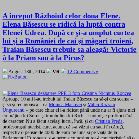
A început Războiul celor doua Elene.
Elena Băsescu se ridică la luptă contra
Elenei Udrea. După ce şi-a umplut curtea
lui şi a României de cai şi măgari troieni,
Traian Băsescu trebuie sa aleagă: Victorie
à la Priam sau à la Pirus?
August 13th, 2014
VR
12 Comments »
Aproape 10 ani i-au trebuit lui Traian Băsescu ca să-şi dea seama –
şi să şi recunoască – că
Monica Macovei
şi
Mihai Răzvan
Ungureanu
– pe care chiar el i-a ridicat până unde nu ar fi ajuns nici
cu prăjina lui Soros şi trambulina lui Rich – sunt nişte profitori fără
de caracter. Nu a făcut acelaşi lucru, încă, şi cu
Cristian Preda
,
profesoraşul utecist, care, acum, că s-a văzut cu sacii în căruţă,
respectiv o pensie de 4000 de euro pe lună şi pe viaţă de la
Parlamentul European, şi-a permis cu nesimţirea-i caracteristică să o