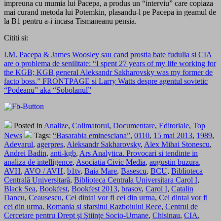
impreuna cu mumia lui Pacepa, a produs un “interviu” care copiaza
mai curand metoda lui Potemkin, plasandu-l pe Pacepa in geamul de
la B1 pentru a-i incasa Tismaneanu pensia.
Cititi si:
I.M. Pacepa & James Woosley sau cand prostia bate fudulia si CIA
are o problema de senilitate: “I spent 27 years of my life working for
the KGB; KGB general Aleksandr Sakharovsky was my former de
facto boss.” FRONTPAGE si Larry Watts despre agentul sovietic
“Podeanu” aka “Sobolanul”
Posted in
Analize
,
Colimatorul
,
Documentare
,
Editoriale
,
Top
News
Tags:
“Basarabia eminesciana”
,
0110
,
15 mai 2013
,
1989
,
Adevarul
,
agerpres
,
Aleksandr Sakharovsky
,
Alex Mihai Stonescu
,
Andrei Badin
,
anti-kgb
,
Ars Analytica. Provocari si tendinte in
analiza de intelligence
,
Asociatia Civic Media
,
augustin buzura
,
AVH
,
AVO / AVH
,
b1tv
,
Baia Mare
,
Basescu
,
BCU
,
Biblioteca
Centrală Universitară
,
Biblioteca Centrala Universitara Carol I
,
Black Sea
,
Bookfest
,
Bookfest 2013
,
brasov
,
Carol I
,
Catalin
Dancu
,
Ceausescu
,
Cei dintai vor fi cei din urma
,
Cei dintai vor fi
cei din urma. Romania si sfarsitul Razboiului Rece
,
Centrul de
Cercetare pentru Drept şi Ştiinţe Socio-Umane
,
Chisinau
,
CIA
,