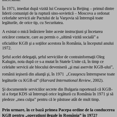
În 1971, imediat după vizită lui Ceauşescu la Beijing – primul dintre
liderii comunişti de la ruptură sino-sovietică – Moscova a ordonat
celorlalte servicii ale Pactului de la Varşovia să întrerupă toate
legăturile, de orice tip, cu Securitatea.
A existat o mică întârziere între aceste instrucţiuni şi încetarea
oricăror contacte, care au permis o „ultimă vizită socială” a
oficialilor KGB şi a soţiilor acestora în România, la începutul anului
1972.
Şeful acelei delegaţii, şeful serviciilor de contrainformaţii Oleg
Kalugin, nota după ce s-a mutat în Statele Unite că, în timp ce
celelalte servicii ale blocului deveniseră „şi mai aservite KGB-ului”,
românii ieşiseră din alianţă şi, în 1971  „Ceauşescu întrerupsese toate
legăturile cu KGB-ul” (
Harvard International Review
, 2002).
Şi documentele serviciilor secrete din Bulgaria raportează că KGB-
ul a forţat KDS să întrerupă orice legătură cu România în 1971 şi să
pledeze „mea culpa” pentru că le păstrase atât de mult timp.
Prin urmare, în ce bază primea Pacepa ordine de la conducerea
KGB pentru „operaţiuni ilegale în România” în 1972?