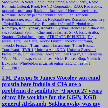
Sabău-Pop
,
R-News
,
Radio Free Europe
,
Radio Liberty
,
Radio
Romania Cultural
,
Rand
,
RAND Corporation
,
RAO
,
Rao Books
,
raportul tismaneanu
,
Razboiul clandestin al blocului sovietic cu
Romania
,
Recviem pentru nebuni si bestii
,
Red Horizons
,
Regionalizare
,
regionalizarea
,
Regionalizarea Romaniei
,
România și
sfârșitul Războiului Rece
,
Romania si sfirsitul Razboiul rece
,
Romexpo
,
Ron Rychlak
,
Ronald J. Rychlak
,
Roncea.ro
,
Satu-Mare
,
sie
,
sobolanul
,
Spionii. Cine sunt ce fac
,
sri
,
St. O. Iosif
,
stratfor
,
Stratfor - Global Intelligence
,
STRIGATE IN PUSTIU
,
Targu
Mures
,
Targul de Carte
,
Teodor Frunzeti
,
theodor codreanu
,
Theodor Frunzeti
,
Tismaneanu
,
Tismaneanus
,
Traian Basescu
,
Transilvania
,
TVR 1
,
Unitatea Anti-KGB
,
Uniunea Ziaristilor
Profesionisti
,
Universitatea “Alexandru Ioan Cuza”
,
Universitatea
”Petru Maior”
,
uzp
,
victor roncea
,
Victor Roncea Blog
,
Vladimir
Bukovsky
,
Whistleblower
,
ziaristi online
,
Zigu Ornea
1
Comment »
I.M. Pacepa & James Woosley sau cand
prostia bate fudulia si CIA are o
problema de senilitate: “I spent 27 years
of my life working for the KGB; KGB
general Aleksandr Sakharovsky was my