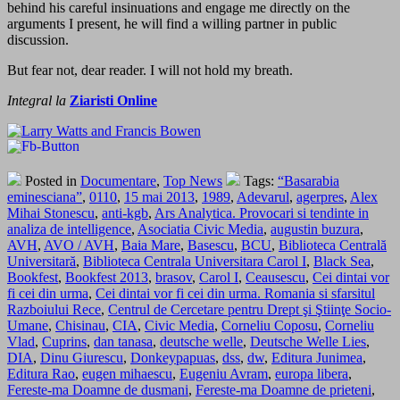
behind his careful insinuations and engage me directly on the
arguments I present, he will find a willing partner in public
discussion.
But fear not, dear reader. I will not hold my breath.
Integral la
Ziaristi Online
Posted in
Documentare
,
Top News
Tags:
“Basarabia
eminesciana”
,
0110
,
15 mai 2013
,
1989
,
Adevarul
,
agerpres
,
Alex
Mihai Stonescu
,
anti-kgb
,
Ars Analytica. Provocari si tendinte in
analiza de intelligence
,
Asociatia Civic Media
,
augustin buzura
,
AVH
,
AVO / AVH
,
Baia Mare
,
Basescu
,
BCU
,
Biblioteca Centrală
Universitară
,
Biblioteca Centrala Universitara Carol I
,
Black Sea
,
Bookfest
,
Bookfest 2013
,
brasov
,
Carol I
,
Ceausescu
,
Cei dintai vor
fi cei din urma
,
Cei dintai vor fi cei din urma. Romania si sfarsitul
Razboiului Rece
,
Centrul de Cercetare pentru Drept şi Ştiinţe Socio-
Umane
,
Chisinau
,
CIA
,
Civic Media
,
Corneliu Coposu
,
Corneliu
Vlad
,
Cuprins
,
dan tanasa
,
deutsche welle
,
Deutsche Welle Lies
,
DIA
,
Dinu Giurescu
,
Donkeypapuas
,
dss
,
dw
,
Editura Junimea
,
Editura Rao
,
eugen mihaescu
,
Eugeniu Avram
,
europa libera
,
Fereste-ma Doamne de dusmani
,
Fereste-ma Doamne de prieteni
,