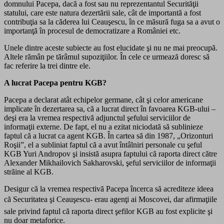
domnului Pacepa, dacă a fost sau nu reprezentantul Securităţii
statului, care este natura dezertării sale, cât de importantă a fost
contribuţia sa la căderea lui Ceauşescu, în ce măsură fuga sa a avut o
importanţă în procesul de democratizare a României etc.
Unele dintre aceste subiecte au fost elucidate şi nu ne mai preocupă.
Altele rămân pe tărâmul supoziţiilor. În cele ce urmează doresc să
fac referire la trei dintre ele.
A lucrat Pacepa pentru KGB?
Pacepa a declarat atât echipelor germane, cât şi celor americane
implicate în dezertarea sa, că a lucrat direct în favoarea KGB-ului –
deşi era la vremea respectivă adjunctul şefului serviciilor de
informaţii externe. De fapt, el nu a ezitat niciodată să sublinieze
faptul că a lucrat ca agent KGB. În cartea să din 1987, „Orizonturi
Roşii”, el a subliniat faptul că a avut întâlniri personale cu şeful
KGB Yuri Andropov şi insistă asupra faptului că raporta direct către
Alexander Mikhailovich Sakharovski, şeful serviciilor de informaţii
străine al KGB.
Desigur că la vremea respectivă Pacepa încerca să acrediteze ideea
că Securitatea şi Ceauşescu- erau agenţi ai Moscovei, dar afirmaţiile
sale privind faptul că raporta direct şefilor KGB au fost explicite şi
nu doar metaforice.