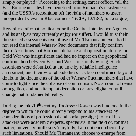
simply outplayed.” According to the retiring career officer, “all the
East European states have benefited from Romania’s insistence on
(and the USSR’s recognition of) the right of members to assert
independent views in Bloc councils.” (CIA, 12/1/82, foia.cia.gov)
Regardless of what political odor the Central Intelligence Agency
and its analysts may currently enjoy (or suffer), I would trust their
time-tested assessments over those of Mr. Tismaneanu even had I
not read the internal Warsaw Pact documents that fully confirm
them. Assertions that Romania defiance and opposition during the
Cold War was insignificant and had no impact on the geopolitical
confrontation between East and West are simply wrong. Such
assertions were debunked at the time by reliable intelligence
assessment, and their wrongheadedness has been confirmed beyond
doubt in the documents of the other Warsaw Pact members that have
come to light since the collapse of communism. No amount of denial
or negation, and no attempt at deception or prestidigitation will
change that fundamental reality.
th
During the mid-19
century, Professor Bowen was hindered in the
degree to which he could directly respond to his attackers by
considerations of professional and social prestige (none of his
attackers were academic experts, specialists in the field or, for that
matter, university professors.) Joyfully, I am not encumbered by
such limitations. Should Mr. Tismaneanu choose to emerge from