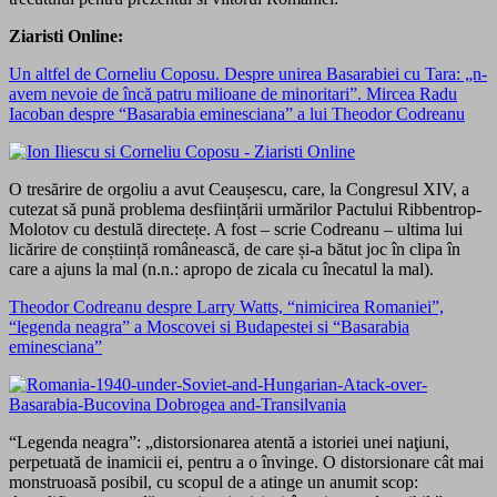
Ziaristi Online:
Un altfel de Corneliu Coposu. Despre unirea Basarabiei cu Tara: „n-
avem nevoie de încă patru milioane de minoritari”. Mircea Radu
Iacoban despre “Basarabia eminesciana” a lui Theodor Codreanu
O tresărire de orgoliu a avut Ceaușescu, care, la Congresul XIV, a
cutezat să pună problema desființării urmărilor Pactului Ribbentrop-
Molotov cu destulă directețe. A fost – scrie Codreanu – ultima lui
licărire de conștiință românească, de care și-a bătut joc în clipa în
care a ajuns la mal (n.n.: apropo de zicala cu înecatul la mal).
Theodor Codreanu despre Larry Watts, “nimicirea Romaniei”,
“legenda neagra” a Moscovei si Budapestei si “Basarabia
eminesciana”
“Legenda neagra”: „distorsionarea atentă a istoriei unei naţiuni,
perpetuată de inamicii ei, pentru a o învinge. O distorsionare cât mai
monstruoasă posibil, cu scopul de a atinge un anumit scop: