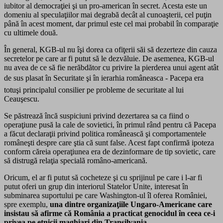
iubitor al democraţiei şi un pro-american în secret. Acesta este un
domeniu al speculaţiilor mai degrabă decât al cunoaşterii, cel puţin
până în acest moment, dar primul este cel mai probabil în comparaţie
cu ultimele două.
În general, KGB-ul nu îşi dorea ca ofiţerii săi să dezerteze din cauza
secretelor pe care ar fi putut să le dezvăluie. De asemenea, KGB-ul
nu avea de ce să fie nerăbdător cu privire la pierderea unui agent atât
de sus plasat în Securitate şi în ierarhia româneasca - Pacepa era
totuşi principalul consilier pe probleme de securitate al lui
Ceauşescu.
Se păstrează încă suspiciuni privind dezertarea sa ca fiind o
operaţiune pusă la cale de sovietici, în primul rând pentru că Pacepa
a făcut declaraţii privind politica românească şi comportamentele
româneşti despre care ştia că sunt false. Acest fapt confirmă ipoteza
conform căreia operaţiunea era de dezinformare de tip sovietic, care
să distrugă relaţia specială româno-americană.
Oricum, el ar fi putut să cocheteze şi cu sprijinul pe care i l-ar fi
putut oferi un grup din interiorul Statelor Unite, interesat în
subminarea suportului pe care Washington-ul îl oferea României,
spre exemplu,
una dintre organizaţiile Ungaro-Americane care
insistau să afirme că România a practicat genocidul în ceea ce-i
privea pe etnicii maghiari din Transilvania.