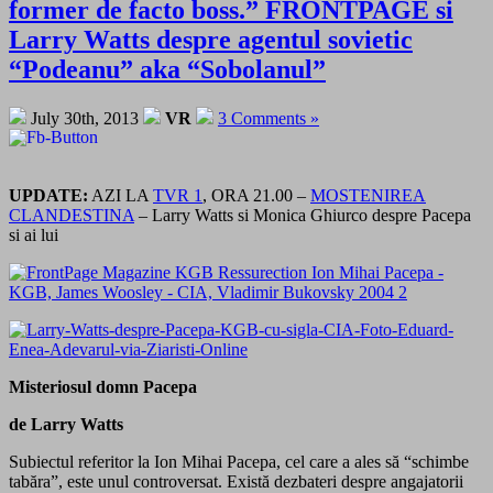
former de facto boss.” FRONTPAGE si
Larry Watts despre agentul sovietic
“Podeanu” aka “Sobolanul”
July 30th, 2013
VR
3 Comments »
UPDATE:
AZI LA
TVR 1
, ORA 21.00 –
MOSTENIREA
CLANDESTINA
– Larry Watts si Monica Ghiurco despre Pacepa
si ai lui
Misteriosul domn Pacepa
de Larry Watts
Subiectul referitor la Ion Mihai Pacepa, cel care a ales să “schimbe
tabăra”, este unul controversat. Există dezbateri despre angajatorii