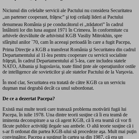
Niciunul din celelalte servicii ale Pactului nu considera Securitatea
„un partener cooperant, frăţesc” şi toţi ceilalţi lideri ai Pactului
denumeau România şi pe conducătorul ei „trădatori” în cadrul
întâlnirii lor din luna august 1971 în Crimeea. În conformitate cu
arhivele dezvăluite de arhivistul KGB Vasiliy Mitrokhin, spre
sfârşitul anilor `70, cam în aceeaşi perioadă în care a fugit Pacepa,
Prima Direcţie a KGB a transferat România şi Securitatea din cadrul
Departamentului al 11-lea pentru cooperare cu servicii socialiste
frăţeşti, în cadrul Departamentului al 5-lea, care includea statele
NATO, Albania şi Iugoslavia, toate fiind ţinte ale operaţiunilor ostile
de intelligence ale sovieticilor şi ale statelor Pactului de la Varşovia.
În mod clar, Securitatea era tratată de către KGB ca un serviciu
duşman mai degrabă decât ca unul subordonat.
De ce a dezertat Pacepa?
Există mai multe teorii care tratează problema motivării fugii lui
Pacepa, în iulie 1978. Una dintre teorii susţine că îi era teamă de
iminenta deconspirare a sa că agent KGB, că îi era teamă că vor fi
făcute publice activităţi ilegale sau ambele. O altă teorie susţine că i
s-ar fi ordonat din partea KGB-ului să procedeze aşa. Mult mai puţin
convingător, Pacepa a susţinut în cartea sa din 1987, că era un