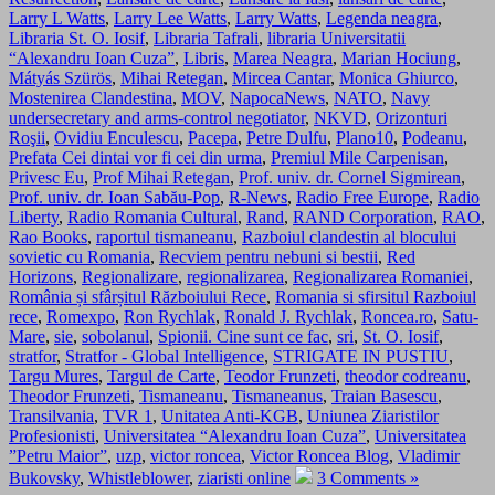
Larry L Watts
,
Larry Lee Watts
,
Larry Watts
,
Legenda neagra
,
Libraria St. O. Iosif
,
Libraria Tafrali
,
libraria Universitatii
“Alexandru Ioan Cuza”
,
Libris
,
Marea Neagra
,
Marian Hociung
,
Mátyás Szürös
,
Mihai Retegan
,
Mircea Cantar
,
Monica Ghiurco
,
Mostenirea Clandestina
,
MOV
,
NapocaNews
,
NATO
,
Navy
undersecretary and arms-control negotiator
,
NKVD
,
Orizonturi
Roşii
,
Ovidiu Enculescu
,
Pacepa
,
Petre Dulfu
,
Plano10
,
Podeanu
,
Prefata Cei dintai vor fi cei din urma
,
Premiul Mile Carpenisan
,
Privesc Eu
,
Prof Mihai Retegan
,
Prof. univ. dr. Cornel Sigmirean
,
Prof. univ. dr. Ioan Sabău-Pop
,
R-News
,
Radio Free Europe
,
Radio
Liberty
,
Radio Romania Cultural
,
Rand
,
RAND Corporation
,
RAO
,
Rao Books
,
raportul tismaneanu
,
Razboiul clandestin al blocului
sovietic cu Romania
,
Recviem pentru nebuni si bestii
,
Red
Horizons
,
Regionalizare
,
regionalizarea
,
Regionalizarea Romaniei
,
România și sfârșitul Războiului Rece
,
Romania si sfirsitul Razboiul
rece
,
Romexpo
,
Ron Rychlak
,
Ronald J. Rychlak
,
Roncea.ro
,
Satu-
Mare
,
sie
,
sobolanul
,
Spionii. Cine sunt ce fac
,
sri
,
St. O. Iosif
,
stratfor
,
Stratfor - Global Intelligence
,
STRIGATE IN PUSTIU
,
Targu Mures
,
Targul de Carte
,
Teodor Frunzeti
,
theodor codreanu
,
Theodor Frunzeti
,
Tismaneanu
,
Tismaneanus
,
Traian Basescu
,
Transilvania
,
TVR 1
,
Unitatea Anti-KGB
,
Uniunea Ziaristilor
Profesionisti
,
Universitatea “Alexandru Ioan Cuza”
,
Universitatea
”Petru Maior”
,
uzp
,
victor roncea
,
Victor Roncea Blog
,
Vladimir
Bukovsky
,
Whistleblower
,
ziaristi online
3 Comments »