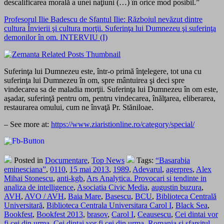
descalificarea morală a unei naţiuni (…) în orice mod posibil.”
Profesorul Ilie Badescu de Sfantul Ilie: Războiul nevăzut dintre
cultura Învierii şi cultura morţii. Suferinţa lui Dumnezeu şi suferinţa
demonilor în om. INTERVIU (I)
Suferinţa lui Dumnezeu este, într-o primă înţelegere, tot una cu
suferinţa lui Dumnezeu în om, spre mântuirea şi deci spre
vindecarea sa de maladia morţii. Suferinţa lui Dumnezeu în om este,
aşadar, suferinţă pentru om, pentru vindecarea, înălţarea, eliberarea,
restaurarea omului, cum ne învaţă Pr. Stăniloae.
– See more at:
https://www.ziaristionline.ro/category/special/
Posted in
Documentare
,
Top News
Tags:
“Basarabia
eminesciana”
,
0110
,
15 mai 2013
,
1989
,
Adevarul
,
agerpres
,
Alex
Mihai Stonescu
,
anti-kgb
,
Ars Analytica. Provocari si tendinte in
analiza de intelligence
,
Asociatia Civic Media
,
augustin buzura
,
AVH
,
AVO / AVH
,
Baia Mare
,
Basescu
,
BCU
,
Biblioteca Centrală
Universitară
,
Biblioteca Centrala Universitara Carol I
,
Black Sea
,
Bookfest
,
Bookfest 2013
,
brasov
,
Carol I
,
Ceausescu
,
Cei dintai vor
fi cei din urma
,
Cei dintai vor fi cei din urma. Romania si sfarsitul