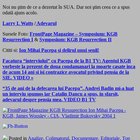
Noi nu ştim de ce a dezertat în SUA. Dar noi ştim ceea ce a spus
odată ajuns acolo.
Larry L Watts
/
Adevarul
Sursele Foto:
FrontPage Magazine – Symposium: KGB
Resurrection I
&
Symposium: KGB Resurrection II
Cititi si:
Ion Mihai Pacepa şi delirul unui senil!
Facatura “interviului” cu Pacepa de la B1 TV: Agentul KGB
vorbeste la prezent de doua condamanari la moarte casate inca
de acum 14 ani si isi contrazice avocatul privind pensia de la
SIE. VIDEO »
“35 de ani de la defecarea lui Pacepa”. Andrei Badin mi-a luat
un interviu spumos iar Catalin Dancu a spus, in sfarsit,
adevarul despre pensia mea. VIDEO B1 TV
Posted in
Analize
,
Colimatorul
,
Documentare
,
Editoriale
,
Top