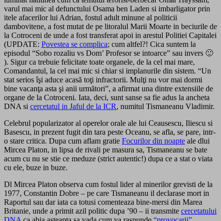
varul mai mic al defunctului Osama ben Laden si imbarligator prin
itele afacerilor lui Adrian, fostul adult minune al politicii
dambovitene, a fost mutat de pe litoralul Marii Moarte in beciurile de
la Cotroceni de unde a fost transferat apoi in arestul Politiei Capitalei
(UPDATE:
Povestea se complica
; cum altfel?! Cica suntem la
episodul “Sobo rozaliu vs Dom’ Profesor se intoarce” sau invers 🙂
). Sigur ca trebuie felicitate toate organele, de la cel mai mare,
Comandantul, la cel mai mic si chiar si implanurile din sistem. “Un
stat serios îşi aduce acasă toţi infractorii. Mulţi nu vor mai dormi
bine vacanţa asta şi anii următori”, a afirmat una dintre extensiile de
organe de la Cotroceni.
Iata, deci, sunt sanse sa fie adus la ancheta
DNA si
cercetatul in Jaful de la ICR
, numitul Tismaneanu Vladimir.
Celebrul popularizator al operelor orale ale lui Ceausescu, Iliescu si
Basescu, in prezent fugit din tara peste Oceanu, se afla, se pare, intr-
o stare critica. Dupa cum aflam gratie
Focurilor din noapte
ale dlui
Mircea Platon, in lipsa de rivali pe masura sa, Tismaneanu se bate
acum cu nu se stie ce meduze (strict autentic!) dupa ce a stat o viata
cu ele, buze in buze.
Dl Mircea Platon observa cum fostul lider al minerilor grevisti de la
1977, Constantin Dobre – pe care Tismaneanu il declarase mort in
Raportul sau dar iata ca totusi comenteaza bine-mersi din Marea
Britanie, unde a primit azil politic dupa ’90 – ii transmite
cercetatului
DNA
ca abia asteapta sa vada cum va raspunde
“provocarii”