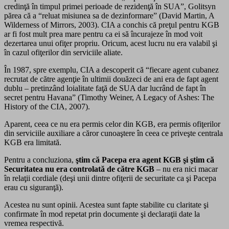
credinţă în timpul primei perioade de rezidenţă în SUA”, Golitsyn
părea că a “reluat misiunea sa de dezinformare” (David Martin, A
Wilderness of Mirrors, 2003). CIA a conchis că preţul pentru KGB
ar fi fost mult prea mare pentru ca ei să încurajeze în mod voit
dezertarea unui ofiţer propriu. Oricum, acest lucru nu era valabil şi
în cazul ofiţerilor din serviciile aliate.
În 1987, spre exemplu, CIA a descoperit că “fiecare agent cubanez
recrutat de către agenţie în ultimii douăzeci de ani era de fapt agent
dublu – pretinzând loialitate faţă de SUA dar lucrând de fapt în
secret pentru Havana” (Timothy Weiner, A Legacy of Ashes: The
History of the CIA, 2007).
Aparent, ceea ce nu era permis celor din KGB, era permis ofiţerilor
din serviciile auxiliare a căror cunoaştere în ceea ce priveşte centrala
KGB era limitată.
Pentru a concluziona,
ştim că Pacepa era agent KGB şi ştim că
Securitatea nu era controlată de către KGB
– nu era nici macar
în relaţii cordiale (deşi unii dintre ofiţerii de securitate ca şi Pacepa
erau cu siguranţă).
Acestea nu sunt opinii. Acestea sunt fapte stabilite cu claritate şi
confirmate în mod repetat prin documente şi declaraţii date la
vremea respectivă.