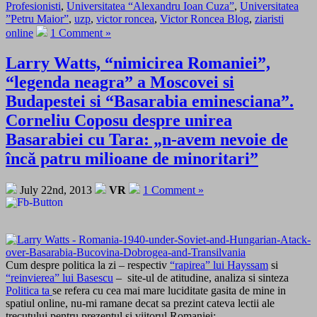
Profesionisti
,
Universitatea “Alexandru Ioan Cuza”
,
Universitatea
”Petru Maior”
,
uzp
,
victor roncea
,
Victor Roncea Blog
,
ziaristi
online
1 Comment »
Larry Watts, “nimicirea Romaniei”,
“legenda neagra” a Moscovei si
Budapestei si “Basarabia eminesciana”.
Corneliu Coposu despre unirea
Basarabiei cu Tara: „n-avem nevoie de
încă patru milioane de minoritari”
July 22nd, 2013
VR
1 Comment »
Cum despre politica la zi – respectiv
“rapirea” lui Hayssam
si
“reinvierea” lui Basescu
– site-ul de atitudine, analiza si sinteza
Politica ta
se refera cu cea mai mare luciditate gasita de mine in
spatiul online, nu-mi ramane decat sa prezint cateva lectii ale
trecutului pentru prezentul si viitorul Romaniei: