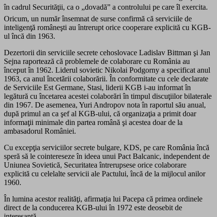
în cadrul Securităţii, ca o „dovadă” a controlului pe care îl exercita.
Oricum, un număr însemnat de surse confirmă că serviciile de
inteligenţă româneşti au întrerupt orice cooperare explicită cu KGB-
ul încă din 1963.
Dezertorii din serviciile secrete cehoslovace Ladislav Bittman şi Jan
Sejna raportează că problemele de colaborare cu România au
început în 1962. Liderul sovietic Nikolai Podgorny a specificat anul
1963, ca anul încetării colaborării. În conformitate cu cele declarate
de Serviciile Est Germane, Stasi, liderii KGB i-au informat în
legătură cu încetarea acestei colaborări în timpul discuţiilor bilaterale
din 1967. De asemenea, Yuri Andropov nota în raportul său anual,
după primul an ca şef al KGB-ului, că organizaţia a primit doar
informaţii minimale din partea română şi acestea doar de la
ambasadorul României.
Cu excepţia serviciilor secrete bulgare, KDS, pe care România încă
speră să le cointereseze în ideea unui Pact Balcanic, independent de
Uniunea Sovietică, Securitatea întrerupsese orice colaborare
explicită cu celelalte servicii ale Pactului, încă de la mijlocul anilor
1960.
În lumina acestor realităţi, afirmaţia lui Pacepa că primea ordinele
direct de la conducerea KGB-ului în 1972 este deosebit de
interesantă.