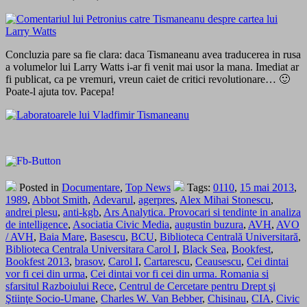
Concluzia pare sa fie clara: daca Tismaneanu avea traducerea in rusa
a volumelor lui Larry Watts i-ar fi venit mai usor la mana. Imediat ar
fi publicat, ca pe vremuri, vreun caiet de critici revolutionare… 🙂
Poate-l ajuta tov. Pacepa!
Posted in
Documentare
,
Top News
Tags:
0110
,
15 mai 2013
,
1989
,
Abbot Smith
,
Adevarul
,
agerpres
,
Alex Mihai Stonescu
,
andrei plesu
,
anti-kgb
,
Ars Analytica. Provocari si tendinte in analiza
de intelligence
,
Asociatia Civic Media
,
augustin buzura
,
AVH
,
AVO
/ AVH
,
Baia Mare
,
Basescu
,
BCU
,
Biblioteca Centrală Universitară
,
Biblioteca Centrala Universitara Carol I
,
Black Sea
,
Bookfest
,
Bookfest 2013
,
brasov
,
Carol I
,
Cartarescu
,
Ceausescu
,
Cei dintai
vor fi cei din urma
,
Cei dintai vor fi cei din urma. Romania si
sfarsitul Razboiului Rece
,
Centrul de Cercetare pentru Drept şi
Ştiinţe Socio-Umane
,
Charles W. Van Bebber
,
Chisinau
,
CIA
,
Civic