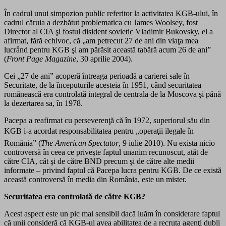
În cadrul unui simpozion public referitor la activitatea KGB-ului, în
cadrul căruia a dezbătut problematica cu James Woolsey, fost
Director al CIA şi fostul disident sovietic Vladimir Bukovsky, el a
afirmat, fără echivoc, că „am petrecut 27 de ani din viaţa mea
lucrând pentru KGB şi am părăsit această tabără acum 26 de ani”
(
Front Page Magazine
, 30 aprilie 2004).
Cei „27 de ani” acoperă întreaga perioadă a carierei sale în
Securitate, de la începuturile acesteia în 1951, când securitatea
românească era controlată integral de centrala de la Moscova şi până
la dezertarea sa, în 1978.
Pacepa a reafirmat cu perseverenţă că în 1972, superiorul său din
KGB i-a acordat responsabilitatea pentru „operaţii ilegale în
România” (
The American Spectator
, 9 iulie 2010). Nu exista nicio
controversă în ceea ce priveşte faptul unanim recunoscut, atât de
către CIA, cât şi de către BND precum şi de către alte medii
informate – privind faptul că Pacepa lucra pentru KGB. De ce există
această controversă în media din România, este un mister.
Securitatea era controlată de către KGB?
Acest aspect este un pic mai sensibil dacă luăm în considerare faptul
că unii consideră că KGB-ul avea abilitatea de a recruta agenţi dubli