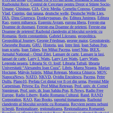
Razboiului Rece
,
Centrul de Cercetare pentru Drept şi Ştiinţe Socio-
Umane
,
Chisinau
,
CIA
,
Civic Media
,
Corneliu Coposu
,
Corneliu
Vlad
,
Cuprins
,
dan tanasa
,
deutsche welle
,
Deutsche Welle Lies
,
DIA
,
Dinu Giurescu
,
Donkeypapuas
,
dw
,
Editura Junimea
,
Editura
Rao
,
eugen mihaescu
,
Eugeniu Avram
,
europa libera
,
Fereste-ma
Doamne de dusmani
,
Fereste-ma Doamne de prieteni
,
Fereste-ma
Doamne de prieteni! Razboiul clandestin al blocului sovietic cu
Romania
,
florin constantiniu
,
Gabriel Liiceanu
,
geopolitica
,
Geopolitical Journey
,
George Friedman
,
george maior
,
Geostrategie
,
Gheorghe Buzatu
,
GRU
,
Historia
,
iasi
,
Intre linii
,
Ioan Sabau Pop
,
ioan scurtu
,
Ioan Talpes
,
Ion Mihai Pacepa
,
ionel Nitu
,
IREX
,
Jurnalul National – Omul Zilei
,
Lansare de carte
,
Lansare la Iasi
,
lansari de carte
,
Larry L Watts
,
Larry Lee Watts
,
Larry Watts
,
Legenda neagra
,
Libraria St. O. Iosif
,
Libraria Tafrali
,
libraria
Universitatii “Alexandru Ioan Cuza”
,
Libris
,
Marea Neagra
,
Marian
Hociung
,
Mátyás Szürös
,
Mihai Retegan
,
Monica Ghiurco
,
MOV
,
NapocaNews
,
NATO
,
NKVD
,
Ovidiu Enculescu
,
Pacepa
,
Petre
Dulfu
,
Plano10
,
Prefata Cei dintai vor fi cei din urma
,
Premiul Mile
Carpenisan
,
Privesc Eu
,
Prof Mihai Retegan
,
Prof. univ. dr. Cornel
Sigmirean
,
Prof. univ. dr. Ioan Sabău-Pop
,
R-News
,
Radio Free
Europe
,
Radio Liberty
,
Radio Romania Cultural
,
Rand
,
RAND
Corporation
,
RAO
,
Rao Books
,
raportul tismaneanu
,
Razboiul
clandestin al blocului sovietic cu Romania
,
Recviem pentru nebuni
si bestii
,
Regionalizare
,
regionalizarea
,
Regionalizarea Romaniei
,