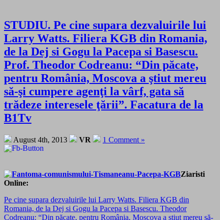
STUDIU. Pe cine supara dezvaluirile lui
Larry Watts. Filiera KGB din Romania,
de la Dej si Gogu la Pacepa si Basescu.
Prof. Theodor Codreanu: “Din păcate,
pentru România, Moscova a ştiut mereu
să-şi cumpere agenţi la vârf, gata să
trădeze interesele ţării”. Facatura de la
B1Tv
August 4th, 2013
VR
1 Comment »
Ziaristi
Online:
Pe cine supara dezvaluirile lui Larry Watts. Filiera KGB din
Romania, de la Dej si Gogu la Pacepa si Basescu. Theodor
Codreanu: “Din păcate, pentru România, Moscova a ştiut mereu să-