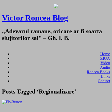
Victor Roncea Blog
„Adevarul ramane, oricare ar fi soarta
slujitorilor sai" – Gh. I. B.
Home
ZIUA
Video
Audio
Roncea Books
Links
Contact
Posts Tagged ‘Regionalizare’