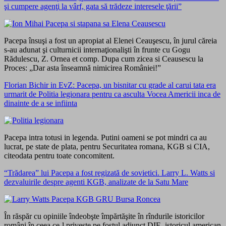
şi cumpere agenţi la vârf, gata să trădeze interesele ţării”
Pacepa însuşi a fost un apropiat al Elenei Ceauşescu, în jurul căreia
s-au adunat şi culturnicii internaţionalişti în frunte cu Gogu
Rădulescu, Z. Ornea et comp. Dupa cum zicea si Ceausescu la
Proces: „Dar asta înseamnă nimicirea României!”
Florian Bichir in EvZ: Pacepa, un bisnitar cu grade al carui tata era
urmarit de Politia legionara pentru ca asculta Vocea Americii inca de
dinainte de a se infiinta
Pacepa intra totusi in legenda. Putini oameni se pot mindri ca au
lucrat, pe state de plata, pentru Securitatea romana, KGB si CIA,
citeodata pentru toate concomitent.
“Trădarea” lui Pacepa a fost regizată de sovietici. Larry L. Watts si
dezvaluirile despre agenti KGB, analizate de la Satu Mare
În răspăr cu opiniile îndeobşte împărtăşite în rîndurile istoricilor
români în ceea ce-l priveşte pe fostul adjunct DIE, istoricul american