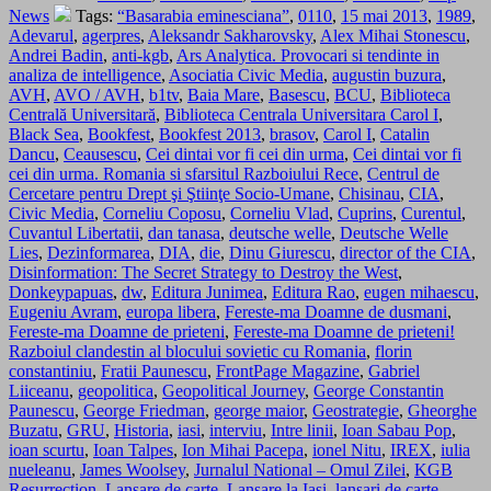
News
Tags:
“Basarabia eminesciana”
,
0110
,
15 mai 2013
,
1989
,
Adevarul
,
agerpres
,
Aleksandr Sakharovsky
,
Alex Mihai Stonescu
,
Andrei Badin
,
anti-kgb
,
Ars Analytica. Provocari si tendinte in
analiza de intelligence
,
Asociatia Civic Media
,
augustin buzura
,
AVH
,
AVO / AVH
,
b1tv
,
Baia Mare
,
Basescu
,
BCU
,
Biblioteca
Centrală Universitară
,
Biblioteca Centrala Universitara Carol I
,
Black Sea
,
Bookfest
,
Bookfest 2013
,
brasov
,
Carol I
,
Catalin
Dancu
,
Ceausescu
,
Cei dintai vor fi cei din urma
,
Cei dintai vor fi
cei din urma. Romania si sfarsitul Razboiului Rece
,
Centrul de
Cercetare pentru Drept şi Ştiinţe Socio-Umane
,
Chisinau
,
CIA
,
Civic Media
,
Corneliu Coposu
,
Corneliu Vlad
,
Cuprins
,
Curentul
,
Cuvantul Libertatii
,
dan tanasa
,
deutsche welle
,
Deutsche Welle
Lies
,
Dezinformarea
,
DIA
,
die
,
Dinu Giurescu
,
director of the CIA
,
Disinformation: The Secret Strategy to Destroy the West
,
Donkeypapuas
,
dw
,
Editura Junimea
,
Editura Rao
,
eugen mihaescu
,
Eugeniu Avram
,
europa libera
,
Fereste-ma Doamne de dusmani
,
Fereste-ma Doamne de prieteni
,
Fereste-ma Doamne de prieteni!
Razboiul clandestin al blocului sovietic cu Romania
,
florin
constantiniu
,
Fratii Paunescu
,
FrontPage Magazine
,
Gabriel
Liiceanu
,
geopolitica
,
Geopolitical Journey
,
George Constantin
Paunescu
,
George Friedman
,
george maior
,
Geostrategie
,
Gheorghe
Buzatu
,
GRU
,
Historia
,
iasi
,
interviu
,
Intre linii
,
Ioan Sabau Pop
,
ioan scurtu
,
Ioan Talpes
,
Ion Mihai Pacepa
,
ionel Nitu
,
IREX
,
iulia
nueleanu
,
James Woolsey
,
Jurnalul National – Omul Zilei
,
KGB
Resurrection
,
Lansare de carte
,
Lansare la Iasi
,
lansari de carte
,