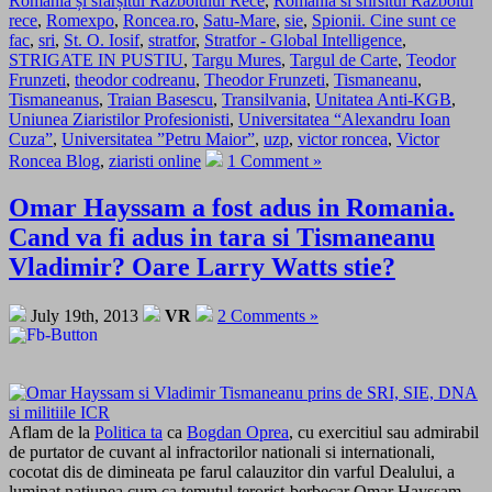
România și sfârșitul Războiului Rece
,
Romania si sfirsitul Razboiul
rece
,
Romexpo
,
Roncea.ro
,
Satu-Mare
,
sie
,
Spionii. Cine sunt ce
fac
,
sri
,
St. O. Iosif
,
stratfor
,
Stratfor - Global Intelligence
,
STRIGATE IN PUSTIU
,
Targu Mures
,
Targul de Carte
,
Teodor
Frunzeti
,
theodor codreanu
,
Theodor Frunzeti
,
Tismaneanu
,
Tismaneanus
,
Traian Basescu
,
Transilvania
,
Unitatea Anti-KGB
,
Uniunea Ziaristilor Profesionisti
,
Universitatea “Alexandru Ioan
Cuza”
,
Universitatea ”Petru Maior”
,
uzp
,
victor roncea
,
Victor
Roncea Blog
,
ziaristi online
1 Comment »
Omar Hayssam a fost adus in Romania.
Cand va fi adus in tara si Tismaneanu
Vladimir? Oare Larry Watts stie?
July 19th, 2013
VR
2 Comments »
Aflam de la
Politica ta
ca
Bogdan Oprea
, cu exercitiul sau admirabil
de purtator de cuvant al infractorilor nationali si internationali,
cocotat dis de dimineata pe farul calauzitor din varful Dealului, a
luminat natiunea cum ca temutul terorist-berbecar Omar Hayssam,