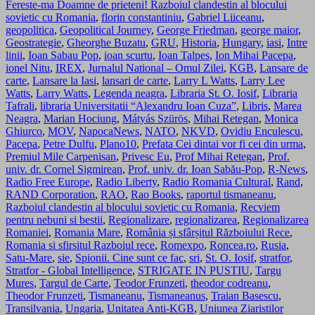
Fereste-ma Doamne de prieteni! Razboiul clandestin al blocului
sovietic cu Romania
,
florin constantiniu
,
Gabriel Liiceanu
,
geopolitica
,
Geopolitical Journey
,
George Friedman
,
george maior
,
Geostrategie
,
Gheorghe Buzatu
,
GRU
,
Historia
,
Hungary
,
iasi
,
Intre
linii
,
Ioan Sabau Pop
,
ioan scurtu
,
Ioan Talpes
,
Ion Mihai Pacepa
,
ionel Nitu
,
IREX
,
Jurnalul National – Omul Zilei
,
KGB
,
Lansare de
carte
,
Lansare la Iasi
,
lansari de carte
,
Larry L Watts
,
Larry Lee
Watts
,
Larry Watts
,
Legenda neagra
,
Libraria St. O. Iosif
,
Libraria
Tafrali
,
libraria Universitatii “Alexandru Ioan Cuza”
,
Libris
,
Marea
Neagra
,
Marian Hociung
,
Mátyás Szürös
,
Mihai Retegan
,
Monica
Ghiurco
,
MOV
,
NapocaNews
,
NATO
,
NKVD
,
Ovidiu Enculescu
,
Pacepa
,
Petre Dulfu
,
Plano10
,
Prefata Cei dintai vor fi cei din urma
,
Premiul Mile Carpenisan
,
Privesc Eu
,
Prof Mihai Retegan
,
Prof.
univ. dr. Cornel Sigmirean
,
Prof. univ. dr. Ioan Sabău-Pop
,
R-News
,
Radio Free Europe
,
Radio Liberty
,
Radio Romania Cultural
,
Rand
,
RAND Corporation
,
RAO
,
Rao Books
,
raportul tismaneanu
,
Razboiul clandestin al blocului sovietic cu Romania
,
Recviem
pentru nebuni si bestii
,
Regionalizare
,
regionalizarea
,
Regionalizarea
Romaniei
,
Romania Mare
,
România și sfârșitul Războiului Rece
,
Romania si sfirsitul Razboiul rece
,
Romexpo
,
Roncea.ro
,
Rusia
,
Satu-Mare
,
sie
,
Spionii. Cine sunt ce fac
,
sri
,
St. O. Iosif
,
stratfor
,
Stratfor - Global Intelligence
,
STRIGATE IN PUSTIU
,
Targu
Mures
,
Targul de Carte
,
Teodor Frunzeti
,
theodor codreanu
,
Theodor Frunzeti
,
Tismaneanu
,
Tismaneanus
,
Traian Basescu
,
Transilvania
,
Ungaria
,
Unitatea Anti-KGB
,
Uniunea Ziaristilor