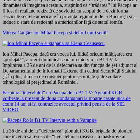
dinamitează imaginea acestuia, susţinînd că ‘’trădarea’’ lui Pacepa ar
fi fost în realitate regizată de sovietici cu scopul de a dezinforma
serviciile secrete americane în privinţa regimului de la Bucureşti şi a
induce o stare de reticenţă a americanilor faţă de statul român.
Mircea Canţăr: Ion Mihai Pacepa şi delirul unui senil!
Ion Mihai Pacepa, dacă era vocea lui, fiidcă oricum înfăţişarea era
„protejată”, a oferit duminică seara un interviu la B1 TV, la
împlinirea a 35 de ani de la defectarea sa din funcţia de şef adjunct al
Departamentului de Informaţii Externe din cadrul Securităţii Statului
şi, în plus, din cea de consilier pentru securitate şi dezvoltare
tehnologică al preşedintelui României.
Facatura “interviului” cu Pacepa de la B1 TV: Agentul KGB
vorbeste la prezent de doua condamanari la moarte casate inca de
acum 14 ani si isi contrazice avocatul privind pensia de la SIE.
VIDEO
La 35 de ani de la “defectarea” pionului KGB, brigada de pionieri
care incerca sa resusicite “live” tehnica ruseasca a maskirovkai