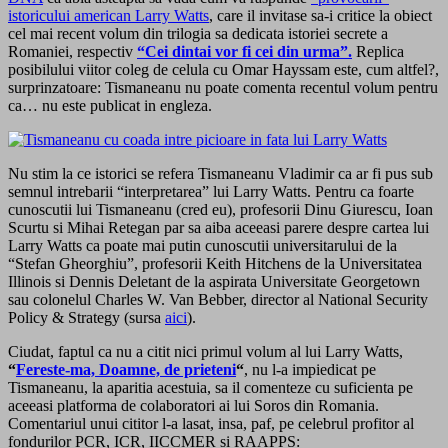
istoricului american Larry Watts
, care il invitase sa-i critice la obiect
cel mai recent volum din trilogia sa dedicata istoriei secrete a
Romaniei, respectiv
“Cei dintai vor fi cei din urma”.
Replica
posibilului viitor coleg de celula cu Omar Hayssam este, cum altfel?,
surprinzatoare: Tismaneanu nu poate comenta recentul volum pentru
ca… nu este publicat in engleza.
Nu stim la ce istorici se refera Tismaneanu Vladimir ca ar fi pus sub
semnul intrebarii “interpretarea” lui Larry Watts. Pentru ca foarte
cunoscutii lui Tismaneanu (cred eu), profesorii Dinu Giurescu, Ioan
Scurtu si Mihai Retegan par sa aiba aceeasi parere despre cartea lui
Larry Watts ca poate mai putin cunoscutii universitarului de la
“Stefan Gheorghiu”, profesorii Keith Hitchens de la Universitatea
Illinois si Dennis Deletant de la aspirata Universitate Georgetown
sau colonelul Charles W. Van Bebber, director al National Security
Policy & Strategy (sursa
aici
).
Ciudat, faptul ca nu a citit nici primul volum al lui Larry Watts,
“
Fereste-ma, Doamne, de prieteni
“
, nu l-a impiedicat pe
Tismaneanu, la aparitia acestuia, sa il comenteze cu suficienta pe
aceeasi platforma de colaboratori ai lui Soros din Romania.
Comentariul unui cititor l-a lasat, insa, paf, pe celebrul profitor al
fondurilor PCR, ICR, IICCMER si RAAPPS: