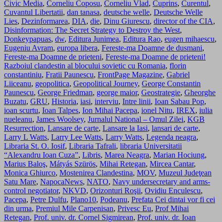
Civic Media
,
Corneliu Coposu
,
Corneliu Vlad
,
Cuprins
,
Curentul
,
Cuvantul Libertatii
,
dan tanasa
,
deutsche welle
,
Deutsche Welle
Lies
,
Dezinformarea
,
DIA
,
die
,
Dinu Giurescu
,
director of the CIA
,
Disinformation: The Secret Strategy to Destroy the West
,
Donkeypapuas
,
dw
,
Editura Junimea
,
Editura Rao
,
eugen mihaescu
,
Eugeniu Avram
,
europa libera
,
Fereste-ma Doamne de dusmani
,
Fereste-ma Doamne de prieteni
,
Fereste-ma Doamne de prieteni!
Razboiul clandestin al blocului sovietic cu Romania
,
florin
constantiniu
,
Fratii Paunescu
,
FrontPage Magazine
,
Gabriel
Liiceanu
,
geopolitica
,
Geopolitical Journey
,
George Constantin
Paunescu
,
George Friedman
,
george maior
,
Geostrategie
,
Gheorghe
Buzatu
,
GRU
,
Historia
,
iasi
,
interviu
,
Intre linii
,
Ioan Sabau Pop
,
ioan scurtu
,
Ioan Talpes
,
Ion Mihai Pacepa
,
ionel Nitu
,
IREX
,
iulia
nueleanu
,
James Woolsey
,
Jurnalul National – Omul Zilei
,
KGB
Resurrection
,
Lansare de carte
,
Lansare la Iasi
,
lansari de carte
,
Larry L Watts
,
Larry Lee Watts
,
Larry Watts
,
Legenda neagra
,
Libraria St. O. Iosif
,
Libraria Tafrali
,
libraria Universitatii
“Alexandru Ioan Cuza”
,
Libris
,
Marea Neagra
,
Marian Hociung
,
Marius Baloş
,
Mátyás Szürös
,
Mihai Retegan
,
Mircea Cantar
,
Monica Ghiurco
,
Mostenirea Clandestina
,
MOV
,
Muzeul Judeţean
Satu Mare
,
NapocaNews
,
NATO
,
Navy undersecretary and arms-
control negotiator
,
NKVD
,
Orizonturi Roşii
,
Ovidiu Enculescu
,
Pacepa
,
Petre Dulfu
,
Plano10
,
Podeanu
,
Prefata Cei dintai vor fi cei
din urma
,
Premiul Mile Carpenisan
,
Privesc Eu
,
Prof Mihai
Retegan
,
Prof. univ. dr. Cornel Sigmirean
,
Prof. univ. dr. Ioan