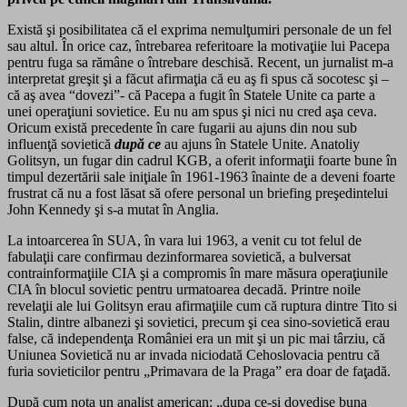
Există şi posibilitatea că el exprima nemulţumiri personale de un fel
sau altul. În orice caz, întrebarea referitoare la motivaţiie lui Pacepa
pentru fuga sa rămâne o întrebare deschisă. Recent, un jurnalist m-a
interpretat greşit şi a făcut afirmaţia că eu aş fi spus că socotesc şi –
că aş avea “dovezi”- că Pacepa a fugit în Statele Unite ca parte a
unei operaţiuni sovietice. Eu nu am spus şi nici nu cred aşa ceva.
Oricum există precedente în care fugarii au ajuns din nou sub
influenţă sovietică
după ce
au ajuns în Statele Unite. Anatoliy
Golitsyn, un fugar din cadrul KGB, a oferit informaţii foarte bune în
timpul dezertării sale iniţiale în 1961-1963 înainte de a deveni foarte
frustrat că nu a fost lăsat să ofere personal un briefing preşedintelui
John Kennedy şi s-a mutat în Anglia.
La intoarcerea în SUA, în vara lui 1963, a venit cu tot felul de
fabulaţii care confirmau dezinformarea sovietică, a bulversat
contrainformaţiile CIA şi a compromis în mare măsura operaţiunile
CIA în blocul sovietic pentru urmatoarea decadă. Printre noile
revelaţii ale lui Golitsyn erau afirmaţiile cum că ruptura dintre Tito si
Stalin, dintre albanezi şi sovietici, precum şi cea sino-sovietică erau
false, că independenţa României era un mit şi un pic mai târziu, că
Uniunea Sovietică nu ar invada niciodată Cehoslovacia pentru că
furia sovieticilor pentru „Primavara de la Praga” era doar de faţadă.
După cum nota un analist american: „dupa ce-şi dovedise buna