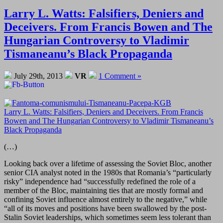
Larry L. Watts: Falsifiers, Deniers and
Deceivers. From Francis Bowen and The
Hungarian Controversy to Vladimir
Tismaneanu’s Black Propaganda
July 29th, 2013
VR
1 Comment »
Larry L. Watts: Falsifiers, Deniers and Deceivers. From Francis
Bowen and The Hungarian Controversy to Vladimir Tismaneanu’s
Black Propaganda
(…)
Looking back over a lifetime of assessing the Soviet Bloc, another
senior CIA analyst noted in the 1980s that Romania’s “particularly
risky” independence had “successfully redefined the role of a
member of the Bloc, maintaining ties that are mostly formal and
confining Soviet influence almost entirely to the negative,” while
“all of its moves and positions have been swallowed by the post-
Stalin Soviet leaderships, which sometimes seem less tolerant than