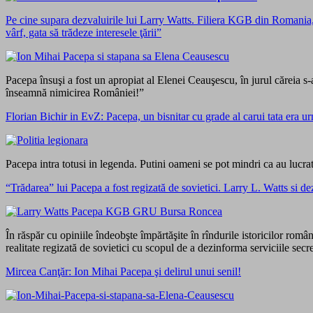
Pe cine supara dezvaluirile lui Larry Watts. Filiera KGB din Romani
vârf, gata să trădeze interesele ţării”
Pacepa însuşi a fost un apropiat al Elenei Ceauşescu, în jurul căreia 
înseamnă nimicirea României!”
Florian Bichir in EvZ: Pacepa, un bisnitar cu grade al carui tata era ur
Pacepa intra totusi in legenda. Putini oameni se pot mindri ca au lucr
“Trădarea” lui Pacepa a fost regizată de sovietici. Larry L. Watts si d
În răspăr cu opiniile îndeobşte împărtăşite în rîndurile istoricilor româ
realitate regizată de sovietici cu scopul de a dezinforma serviciile secr
Mircea Canţăr: Ion Mihai Pacepa şi delirul unui senil!