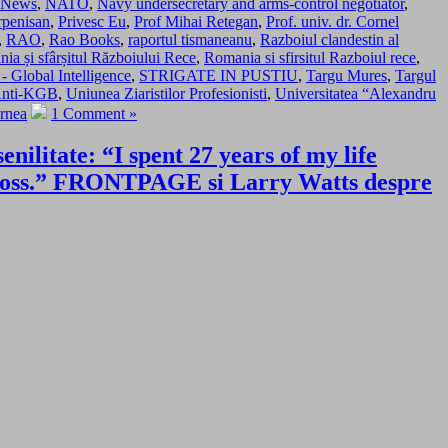
aNews
,
NATO
,
Navy undersecretary and arms-control negotiator
,
rpenisan
,
Privesc Eu
,
Prof Mihai Retegan
,
Prof. univ. dr. Cornel
,
RAO
,
Rao Books
,
raportul tismaneanu
,
Razboiul clandestin al
ia și sfârșitul Războiului Rece
,
Romania si sfirsitul Razboiul rece
,
 - Global Intelligence
,
STRIGATE IN PUSTIU
,
Targu Mures
,
Targul
Anti-KGB
,
Uniunea Ziaristilor Profesionisti
,
Universitatea “Alexandru
rnea
1 Comment »
ilitate: “I spent 27 years of my life
boss.” FRONTPAGE si Larry Watts despre