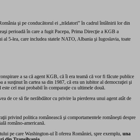
 România şi pe conducătorul ei „trădatori” în cadrul întâlnirii lor din
ceeaşi perioadă în care a fugit Pacepa, Prima Direcţie a KGB a
ui al 5-lea, care includea statele NATO, Albania şi Iugoslavia, toate
econspirare a sa că agent KGB, că îi era teamă că vor fi făcute publice
 a susţinut în cartea sa din 1987, că era un iubitor al democraţiei şi
l este cel mai probabil în comparaţie cu ultimele două.
ea de ce să fie nerăbdător cu privire la pierderea unui agent atât de
laraţii privind politica românească şi comportamentele româneşti despre
ecială româno-americană.
uportului pe care Washington-ul îl oferea României, spre exemplu,
una
ri din Transilvania.