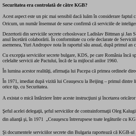
Securitatea era controlată de către KGB?
Acest aspect este un pic mai sensibil dacă luăm în considerare faptul că
Oricum, un număr însemnat de surse confirmă că serviciile de intelige
Dezertorii din serviciile secrete cehoslovace Ladislav Bittman şi Jan
anul încetării colaborării. În conformitate cu cele declarate de Servici
asemenea, Yuri Andropov nota în raportul său anual, după primul an c
Cu excepţia serviciilor secrete bulgare, KDS, pe care România încă spe
celelalte servicii ale Pactului, încă de la mijlocul anilor 1960.
În lumina acestor realităţi, afirmaţia lui Pacepa că primea ordinele di
În 1971, imediat după vizită lui Ceauşescu la Beijing – primul dintre li
orice tip, cu Securitatea.
A existat o mică întârziere între aceste instrucţiuni şi încetarea oricăr
Şeful acelei delegaţii, şeful serviciilor de contrainformaţii Oleg Kalugi
din alianţă şi, în 1971  „Ceauşescu întrerupsese toate legăturile cu K
Şi documentele serviciilor secrete din Bulgaria raportează că KGB-ul a