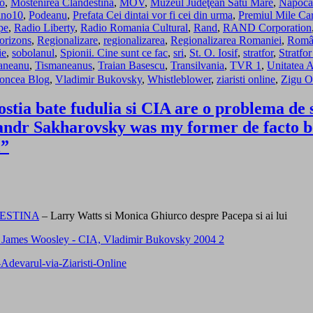
o
,
Mostenirea Clandestina
,
MOV
,
Muzeul Judeţean Satu Mare
,
Napoc
ano10
,
Podeanu
,
Prefata Cei dintai vor fi cei din urma
,
Premiul Mile Ca
pe
,
Radio Liberty
,
Radio Romania Cultural
,
Rand
,
RAND Corporation
orizons
,
Regionalizare
,
regionalizarea
,
Regionalizarea Romaniei
,
Român
ie
,
sobolanul
,
Spionii. Cine sunt ce fac
,
sri
,
St. O. Iosif
,
stratfor
,
Stratfor
aneanu
,
Tismaneanus
,
Traian Basescu
,
Transilvania
,
TVR 1
,
Unitatea 
Roncea Blog
,
Vladimir Bukovsky
,
Whistleblower
,
ziaristi online
,
Zigu O
ia bate fudulia si CIA are o problema de sen
andr Sakharovsky was my former de facto 
l”
ESTINA
– Larry Watts si Monica Ghiurco despre Pacepa si ai lui