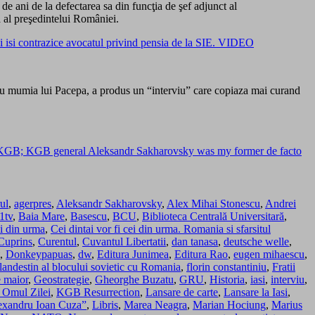
de ani de la defectarea sa din funcţia de şef adjunct al
ă al preşedintelui României.
 isi contrazice avocatul privind pensia de la SIE. VIDEO
 cu mumia lui Pacepa, a produs un “interviu” care copiaza mai curand
 the KGB; KGB general Aleksandr Sakharovsky was my former de facto
ul
,
agerpres
,
Aleksandr Sakharovsky
,
Alex Mihai Stonescu
,
Andrei
1tv
,
Baia Mare
,
Basescu
,
BCU
,
Biblioteca Centrală Universitară
,
ei din urma
,
Cei dintai vor fi cei din urma. Romania si sfarsitul
Cuprins
,
Curentul
,
Cuvantul Libertatii
,
dan tanasa
,
deutsche welle
,
,
Donkeypapuas
,
dw
,
Editura Junimea
,
Editura Rao
,
eugen mihaescu
,
andestin al blocului sovietic cu Romania
,
florin constantiniu
,
Fratii
 maior
,
Geostrategie
,
Gheorghe Buzatu
,
GRU
,
Historia
,
iasi
,
interviu
,
– Omul Zilei
,
KGB Resurrection
,
Lansare de carte
,
Lansare la Iasi
,
Alexandru Ioan Cuza”
,
Libris
,
Marea Neagra
,
Marian Hociung
,
Marius