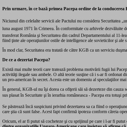
Prin urmare, în ce bază primea Pacepa ordine de la conducerea K
Niciunul din celelalte servicii ale Pactului nu considera Securitatea „u
luna august 1971 în Crimeea. În conformitate cu arhivele dezvăluite de
transferat România şi Securitatea din cadrul Departamentului al 11-lea 
fiind ţinte ale operaţiunilor ostile de intelligence ale sovieticilor şi ale
În mod clar, Securitatea era tratată de către KGB ca un serviciu duşm
De ce a dezertat Pacepa?
Există mai multe teorii care tratează problema motivării fugii lui Pacep
activităţi ilegale sau ambele. O altă teorie susţine că i s-ar fi ordona
un pro-american în secret. Acesta este un domeniu al speculaţiilor mai
În general, KGB-ul nu îşi dorea ca ofiţerii săi să dezerteze din cauza 
sus plasat în Securitate şi în ierarhia româneasca - Pacepa era totuşi 
Se păstrează încă suspiciuni privind dezertarea sa ca fiind o operaţiun
care ştia că sunt false. Acest fapt confirmă ipoteza conform căreia ope
Oricum, el ar fi putut să cocheteze şi cu sprijinul pe care i l-ar fi pu
dintre organizaţiile Ungaro-Americane care insistau să afirme că 