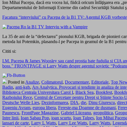
Ion Mihai Pacepa, dacă era vocea lui, fiidcă oricum înfăţişarea era „pro
Departamentului de Informaţii Externe din cadrul Securităţii Statului şi
Facatura “interviului” cu Pacepa de la B1 TV: Agentul KGB vorbeste 
La 35 de ani de la “defectarea” pionului KGB, brigada de pionieri car
metoda lui Potemkin, plasandu-l pe Pacepa in geamul de la B1 pentru
Cititi si:
I.M. Pacepa & James Woosley sau cand prostia bate fudulia si CIA ar
boss.” FRONTPAGE si Larry Watts despre agentul sovietic “Podean
Posted in
Analize
,
Colimatorul
,
Documentare
,
Editoriale
,
Top Ne
Badin
,
anti-kgb
,
Ars Analytica. Provocari si tendinte in analiza de inte
Biblioteca Centrala Universitara Carol I
,
Black Sea
,
Bookfest
,
Bookfe
Razboiului Rece
,
Centrul de Cercetare pentru Drept şi Ştiinţe Socio
Deutsche Welle Lies
,
Dezinformarea
,
DIA
,
die
,
Dinu Giurescu
,
direc
Eugeniu Avram
,
europa libera
,
Fereste-ma Doamne de dusmani
,
Fere
Paunescu
,
FrontPage Magazine
,
Gabriel Liiceanu
,
geopolitica
,
Geopol
Intre linii
,
Ioan Sabau Pop
,
ioan scurtu
,
Ioan Talpes
,
Ion Mihai Pacep
lansari de carte
,
Larry L Watts
,
Larry Lee Watts
,
Larry Watts
,
Legenda