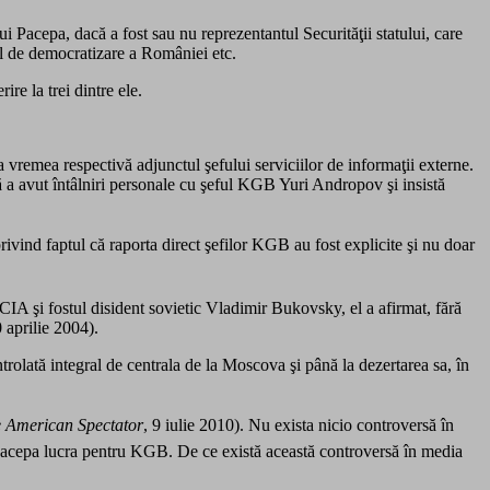
i Pacepa, dacă a fost sau nu reprezentantul Securităţii statului, care
sul de democratizare a României etc.
re la trei dintre ele.
a vremea respectivă adjunctul şefului serviciilor de informaţii externe.
că a avut întâlniri personale cu şeful KGB Yuri Andropov şi insistă
ivind faptul că raporta direct şefilor KGB au fost explicite şi nu doar
CIA şi fostul disident sovietic Vladimir Bukovsky, el a afirmat, fără
0 aprilie 2004).
trolată integral de centrala de la Moscova şi până la dezertarea sa, în
 American Spectator
, 9 iulie 2010). Nu exista nicio controversă în
ă Pacepa lucra pentru KGB. De ce există această controversă în media