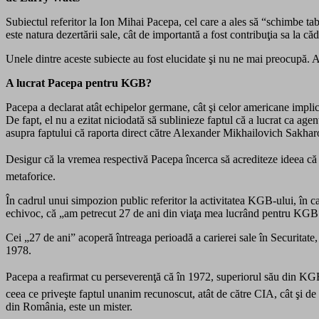
Subiectul referitor la Ion Mihai Pacepa, cel care a ales să “schimbe tab
este natura dezertării sale, cât de importantă a fost contribuţia sa la
Unele dintre aceste subiecte au fost elucidate şi nu ne mai preocupă. Alt
A lucrat Pacepa pentru KGB?
Pacepa a declarat atât echipelor germane, cât şi celor americane implica
De fapt, el nu a ezitat niciodată să sublinieze faptul că a lucrat ca ag
asupra faptului că raporta direct către Alexander Mikhailovich Sakharov
Desigur că la vremea respectivă Pacepa încerca să acrediteze ideea că S
metaforice.
În cadrul unui simpozion public referitor la activitatea KGB-ului, în c
echivoc, că „am petrecut 27 de ani din viaţa mea lucrând pentru KGB 
Cei „27 de ani” acoperă întreaga perioadă a carierei sale în Securitate,
1978.
Pacepa a reafirmat cu perseverenţă că în 1972, superiorul său din KGB 
ceea ce priveşte faptul unanim recunoscut, atât de către CIA, cât şi 
din România, este un mister.