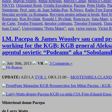
Baloş
,
Mátyás Szürös
,
Mihai Retegan
,
Mircea Cantar
,
Monica Ghiurc
NKVD
,
Orizonturi Roşii
,
Ovidiu Enculescu
,
Pacepa
,
Petre Dulfu
,
Pl
Sigmirean
,
Prof. univ. dr. Ioan Sabău-Pop
,
R-News
,
Radio Free Euro
blocului sovietic cu Romania
,
Recviem pentru nebuni si bestii
,
Red H
Romexpo
,
Ron Rychlak
,
Ronald J. Rychlak
,
Roncea.ro
,
Satu-Mare
,
s
de Carte
,
Teodor Frunzeti
,
theodor codreanu
,
Theodor Frunzeti
,
Tism
Ioan Cuza”
,
Universitatea ”Petru Maior”
,
uzp
,
victor roncea
,
Victor 
I.M. Pacepa & James Woosley sau cand prost
working for the KGB; KGB general Aleks
agentul sovietic “Podeanu” aka “Sobolanu
July 30th, 2013
VR
3 Comments »
UPDATE:
AZI LA
TVR 1
, ORA 21.00 –
MOSTENIREA CLAND
Misteriosul domn Pacepa
de Larry Watts