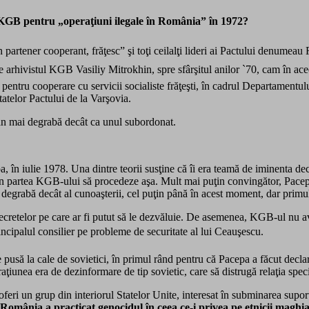
GB pentru „operaţiuni ilegale în România” în 1972?
n partener cooperant, frăţesc” şi toţi ceilalţi lideri ai Pactului denumeau
 arhivistul KGB Vasiliy Mitrokhin, spre sfârşitul anilor `70, cam în a
pentru cooperare cu servicii socialiste frăţeşti, în cadrul Departamentul
 statelor Pactului de la Varşovia.
an mai degrabă decât ca unul subordonat.
a, în iulie 1978. Una dintre teorii susţine că îi era teamă de iminenta d
t din partea KGB-ului să procedeze aşa. Mult mai puţin convingător, Pacepa
 degrabă decât al cunoaşterii, cel puţin până în acest moment, dar primu
secretelor pe care ar fi putut să le dezvăluie. De asemenea, KGB-ul nu av
principalul consilier pe probleme de securitate al lui Ceauşescu.
e pusă la cale de sovietici, în primul rând pentru că Pacepa a făcut dec
raţiunea era de dezinformare de tip sovietic, care să distrugă relaţia sp
tut oferi un grup din interiorul Statelor Unite, interesat în subminarea s
România a practicat genocidul în ceea ce-i privea pe etnicii maghia