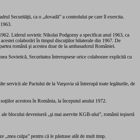
ul Securităţii, ca o „dovadă” a controlului pe care îl exercita.
 1963.
1962. Liderul sovietic Nikolai Podgorny a specificat anul 1963, ca
acestei colaborări în timpul discuţiilor bilaterale din 1967. De
 partea română şi acestea doar de la ambasadorul României.
ea Sovietică, Securitatea întrerupsese orice colaborare explicită cu
e servicii ale Pactului de la Varşovia să întrerupă toate legăturile, de
 a soţiilor acestora în România, la începutul anului 1972.
i ale blocului deveniseră „şi mai aservite KGB-ului”, românii ieşiseră
e „mea culpa” pentru că le păstrase atât de mult timp.