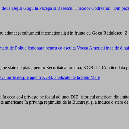
a, de la Dej si Gogu la Pacepa si Basescu. Theodor Codreanu: “Din păca
s-au adunat şi culturnicii internaţionalişti în frunte cu Gogu Rădulescu
marit de Politia legionara pentru ca asculta Vocea Americii inca de dinain
at, pe state de plata, pentru Securitatea romana, KGB si CIA, citeodata p
ezvaluirile despre agenti KGB, analizate de la Satu Mare
ni în ceea ce-l priveşte pe fostul adjunct DIE, istoricul american dinamite
ete americane în privinţa regimului de la Bucureşti şi a induce o stare de