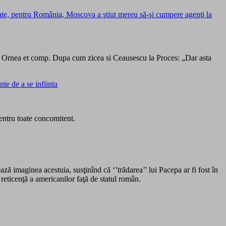
te, pentru România, Moscova a ştiut mereu să-şi cumpere agenţi la
, Z. Ornea et comp. Dupa cum zicea si Ceausescu la Proces: „Dar asta
te de a se infiinta
entru toate concomitent.
ază imaginea acestuia, susţinînd că ‘’trădarea’’ lui Pacepa ar fi fost în
 reticenţă a americanilor faţă de statul român.