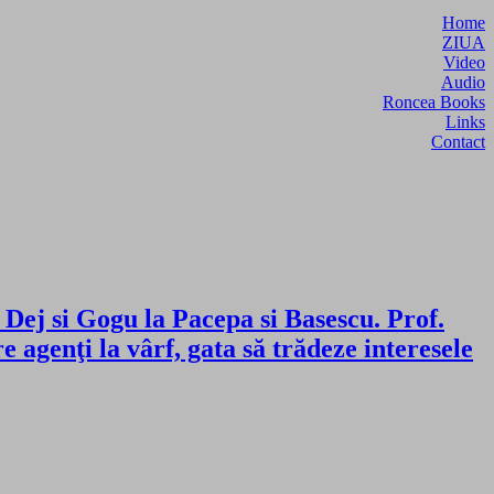
Home
ZIUA
Video
Audio
Roncea Books
Links
Contact
Dej si Gogu la Pacepa si Basescu. Prof.
genţi la vârf, gata să trădeze interesele