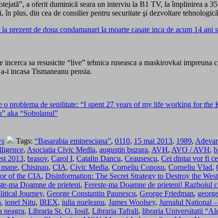
tejată”, a oferit duminică seara un interviu la B1 TV, la împlinirea a 35 
, în plus, din cea de consilier pentru securitate şi dezvoltare tehnologic
la prezent de doua condamanari la moarte casate inca de acum 14 ani si
e incerca sa resusicite “live” tehnica ruseasca a maskirovkai impreuna
 a-i incasa Tismaneanu pensia.
e o problema de senilitate: “I spent 27 years of my life working for
u” aka “Sobolanul”
ws
Tags:
“Basarabia eminesciana”
,
0110
,
15 mai 2013
,
1989
,
Adevar
lligence
,
Asociatia Civic Media
,
augustin buzura
,
AVH
,
AVO / AVH
,
b
st 2013
,
brasov
,
Carol I
,
Catalin Dancu
,
Ceausescu
,
Cei dintai vor fi c
-Umane
,
Chisinau
,
CIA
,
Civic Media
,
Corneliu Coposu
,
Corneliu Vlad
,
tor of the CIA
,
Disinformation: The Secret Strategy to Destroy the West
ste-ma Doamne de prieteni
,
Fereste-ma Doamne de prieteni! Razboiul cl
itical Journey
,
George Constantin Paunescu
,
George Friedman
,
george
a
,
ionel Nitu
,
IREX
,
iulia nueleanu
,
James Woolsey
,
Jurnalul National 
 neagra
,
Libraria St. O. Iosif
,
Libraria Tafrali
,
libraria Universitatii “