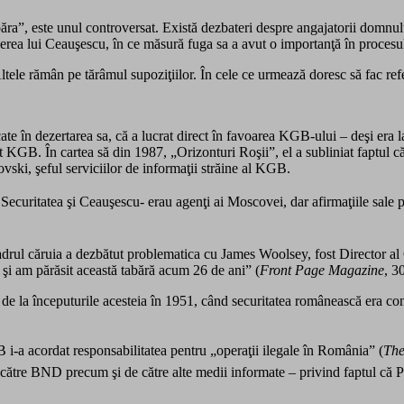
ăra”, este unul controversat. Există dezbateri despre angajatorii domnulu
 căderea lui Ceauşescu, în ce măsură fuga sa a avut o importanţă în proce
ele rămân pe tărâmul supoziţiilor. În cele ce urmează doresc să fac referi
te în dezertarea sa, că a lucrat direct în favoarea KGB-ului – deşi era l
ent KGB. În cartea să din 1987, „Orizonturi Roşii”, el a subliniat faptul 
ski, şeful serviciilor de informaţii străine al KGB.
ecuritatea şi Ceauşescu- erau agenţi ai Moscovei, dar afirmaţiile sale pr
adrul căruia a dezbătut problematica cu James Woolsey, fost Director al 
şi am părăsit această tabără acum 26 de ani” (
Front Page Magazine
, 3
 de la începuturile acesteia în 1951, când securitatea românească era con
i-a acordat responsabilitatea pentru „operaţii ilegale în România” (
The
de către BND precum şi de către alte medii informate – privind faptul c