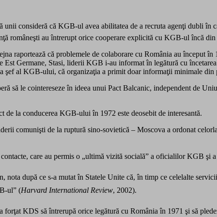
 unii consideră că KGB-ul avea abilitatea de a recruta agenţi dubli în cadr
nţă româneşti au întrerupt orice cooperare explicită cu KGB-ul încă din
 Sejna raportează că problemele de colaborare cu România au început în 
ile Est Germane, Stasi, liderii KGB i-au informat în legătură cu încetarea 
a şef al KGB-ului, că organizaţia a primit doar informaţii minimale din
ră să le cointereseze în ideea unui Pact Balcanic, independent de Uniun
rect de la conducerea KGB-ului în 1972 este deosebit de interesantă.
derii comunişti de la ruptură sino-sovietică – Moscova a ordonat celorlalt
or contacte, care au permis o „ultimă vizită socială” a oficialilor KGB şi
n, nota după ce s-a mutat în Statele Unite că, în timp ce celelalte servici
GB-ul” (
Harvard International Review
, 2002).
 forţat KDS să întrerupă orice legătură cu România în 1971 şi să pledez