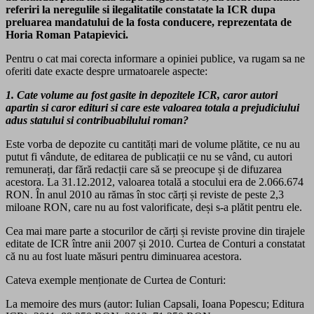
referiri la neregulile si ilegalitatile constatate la ICR dupa
preluarea mandatului de la fosta conducere, reprezentata de
Horia Roman Patapievici.
Pentru o cat mai corecta informare a opiniei publice, va rugam sa ne
oferiti date exacte despre urmatoarele aspecte:
1. Cate volume au fost gasite in depozitele ICR, caror autori
apartin si caror edituri si care este valoarea totala a prejudiciului
adus statului si contribuabilului roman?
Este vorba de depozite cu cantități mari de volume plătite, ce nu au
putut fi vândute, de editarea de publicații ce nu se vând, cu autori
remunerați, dar fără redacții care să se preocupe și de difuzarea
acestora. La 31.12.2012, valoarea totală a stocului era de 2.066.674
RON. În anul 2010 au rămas în stoc cărți și reviste de peste 2,3
miloane RON, care nu au fost valorificate, deși s-a plătit pentru ele.
Cea mai mare parte a stocurilor de cărți și reviste provine din tirajele
editate de ICR între anii 2007 și 2010. Curtea de Conturi a constatat
că nu au fost luate măsuri pentru diminuarea acestora.
Cateva exemple menționate de Curtea de Conturi:
La memoire des murs (autor: Iulian Capsali, Ioana Popescu; Editura