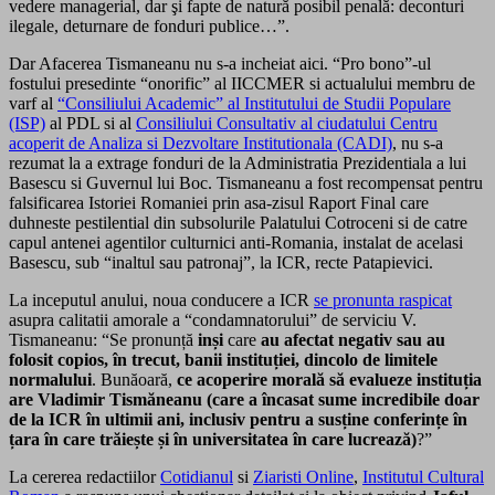
vedere managerial, dar şi fapte de natură posibil penală: deconturi
ilegale, deturnare de fonduri publice…”.
Dar Afacerea Tismaneanu nu s-a incheiat aici. “Pro bono”-ul
fostului presedinte “onorific” al IICCMER si actualului membru de
varf al
“Consiliului Academic” al Institutului de Studii Populare
(ISP)
al PDL si al
Consiliului Consultativ al ciudatului Centru
acoperit de Analiza si Dezvoltare Institutionala (CADI)
, nu s-a
rezumat la a extrage fonduri de la Administratia Prezidentiala a lui
Basescu si Guvernul lui Boc. Tismaneanu a fost recompensat pentru
falsificarea Istoriei Romaniei prin asa-zisul Raport Final care
duhneste pestilential din subsolurile Palatului Cotroceni si de catre
capul antenei agentilor culturnici anti-Romania, instalat de acelasi
Basescu, sub “inaltul sau patronaj”, la ICR, recte Patapievici.
La inceputul anului, noua conducere a ICR
se pronunta raspicat
asupra calitatii amorale a “condamnatorului” de serviciu V.
Tismaneanu: “Se pronunță
inși
care
au afectat negativ sau au
folosit copios, în trecut, banii instituției, dincolo de limitele
normalului
. Bunăoară,
ce acoperire morală să evalueze instituția
are Vladimir Tismăneanu (care a încasat sume incredibile doar
de la ICR în ultimii ani, inclusiv pentru a susține conferințe în
țara în care trăiește și în universitatea în care lucrează)
?”
La cererea redactiilor
Cotidianul
si
Ziaristi Online
,
Institutul Cultural