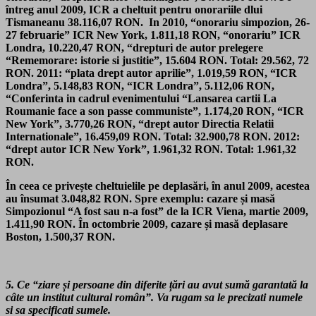
întreg anul 2009, ICR a cheltuit pentru onorariile dlui
Tismaneanu 38.116,07 RON. In 2010, “onorariu simpozion, 26-
27 februarie” ICR New York, 1.811,18 RON, “onorariu” ICR
Londra, 10.220,47 RON, “drepturi de autor prelegere
“Rememorare: istorie si justitie”, 15.604 RON. Total: 29.562, 72
RON. 2011: “plata drept autor aprilie”, 1.019,59 RON, “ICR
Londra”, 5.148,83 RON, “ICR Londra”, 5.112,06 RON,
“Conferinta in cadrul evenimentului “Lansarea cartii La
Roumanie face a son passe communiste”, 1.174,20 RON, “ICR
New York”, 3.770,26 RON, “drept autor Directia Relatii
Internationale”, 16.459,09 RON. Total: 32.900,78 RON. 2012:
“drept autor ICR New York”, 1.961,32 RON. Total: 1.961,32
RON.
În ceea ce privește cheltuielile pe deplasări, în anul 2009, acestea
au însumat 3.048,82 RON. Spre exemplu: cazare și masă
Simpozionul “A fost sau n-a fost” de la ICR Viena, martie 2009,
1.411,90 RON. În octombrie 2009, cazare și masă deplasare
Boston, 1.500,37 RON.
5. Ce “ziare și persoane din diferite țări au avut sumă garantată la
câte un institut cultural român”. Va rugam sa le precizati numele
si sa specificati sumele.