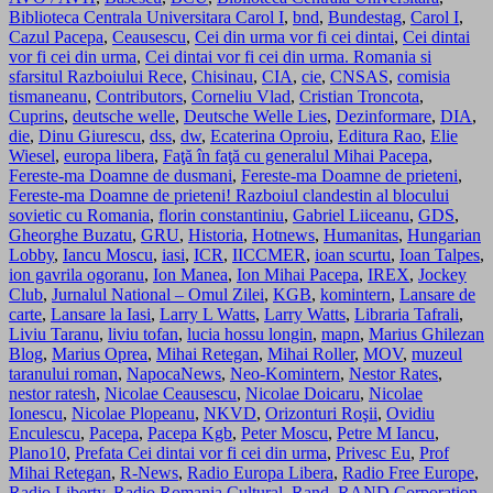
Biblioteca Centrala Universitara Carol I
,
bnd
,
Bundestag
,
Carol I
,
Cazul Pacepa
,
Ceausescu
,
Cei din urma vor fi cei dintai
,
Cei dintai
vor fi cei din urma
,
Cei dintai vor fi cei din urma. Romania si
sfarsitul Razboiului Rece
,
Chisinau
,
CIA
,
cie
,
CNSAS
,
comisia
tismaneanu
,
Contributors
,
Corneliu Vlad
,
Cristian Troncota
,
Cuprins
,
deutsche welle
,
Deutsche Welle Lies
,
Dezinformare
,
DIA
,
die
,
Dinu Giurescu
,
dss
,
dw
,
Ecaterina Oproiu
,
Editura Rao
,
Elie
Wiesel
,
europa libera
,
Faţă în faţă cu generalul Mihai Pacepa
,
Fereste-ma Doamne de dusmani
,
Fereste-ma Doamne de prieteni
,
Fereste-ma Doamne de prieteni! Razboiul clandestin al blocului
sovietic cu Romania
,
florin constantiniu
,
Gabriel Liiceanu
,
GDS
,
Gheorghe Buzatu
,
GRU
,
Historia
,
Hotnews
,
Humanitas
,
Hungarian
Lobby
,
Iancu Moscu
,
iasi
,
ICR
,
IICCMER
,
ioan scurtu
,
Ioan Talpes
,
ion gavrila ogoranu
,
Ion Manea
,
Ion Mihai Pacepa
,
IREX
,
Jockey
Club
,
Jurnalul National – Omul Zilei
,
KGB
,
komintern
,
Lansare de
carte
,
Lansare la Iasi
,
Larry L Watts
,
Larry Watts
,
Libraria Tafrali
,
Liviu Taranu
,
liviu tofan
,
lucia hossu longin
,
mapn
,
Marius Ghilezan
Blog
,
Marius Oprea
,
Mihai Retegan
,
Mihai Roller
,
MOV
,
muzeul
taranului roman
,
NapocaNews
,
Neo-Komintern
,
Nestor Rates
,
nestor ratesh
,
Nicolae Ceausescu
,
Nicolae Doicaru
,
Nicolae
Ionescu
,
Nicolae Plopeanu
,
NKVD
,
Orizonturi Roşii
,
Ovidiu
Enculescu
,
Pacepa
,
Pacepa Kgb
,
Peter Moscu
,
Petre M Iancu
,
Plano10
,
Prefata Cei dintai vor fi cei din urma
,
Privesc Eu
,
Prof
Mihai Retegan
,
R-News
,
Radio Europa Libera
,
Radio Free Europe
,
Radio Liberty
,
Radio Romania Cultural
,
Rand
,
RAND Corporation
,