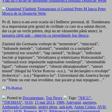
Vlad da o lectie de demnitate romaneasca postului Deutsche Welle
Pe dl. Iancu n-am avut ocazia să-l întâlnesc personal, dl. Tismăneanu
m-a impresionat prin gestul de civilitate cu care m-a salutat discret,
dar ca pe un vechi prieten, deşi nu ne văzuserăm până atunci, la
lansarea cărţii sale – interviu cu preşedintele Ion Iliescu
.
Ziaristul din Germania vorbeşte de “nemernicie”, “minciună”,
“hidoasele metode”, “calomnii”, “seamănă cu a naziştilor”,
“primitivul ton xenofob”, “faţa sinistră”, “ticăloşie”, “inflexiuni
fasciste şi legionare”, “trivializarea şi relativizarea Holocaustului”,
“utilizează toxic impulsurile naţionaliste româneşti”, “abominabile
figuri”, “odioase exemplare”, “obsesii ultranaţionaliste”, “uneori
imund” (blogul lui Victor Roncea –n.n.), “să declanşăm o revoluţie”
(bolsevica? – n.n.) “împotriva lor”. Universitarul din America începe
cu “Nimic nu este mai revoltător, mai şocant şi mai repugnant…”
Posted in
Documentare
,
Top News
Tags:
"NICU"
,
"THOMAS"
,
0110
,
15 mai 2013
,
1989
,
Adevarul
,
agerpres
,
Ambasada Germaniei
,
andrei plesu
,
anti-kgb
,
Anton Celaru
,
AVH
,
AVO / AVH
,
Basescu
,
BCU
,
Biblioteca Centrală Universitară
,