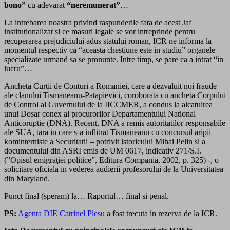
bono”
cu adevarat
“neremunerat”
…
La intrebarea noastra privind raspunderile fata de acest Jaf
institutionalizat si ce masuri legale se vor intreprinde pentru
recuperarea prejudiciului adus statului roman, ICR ne informa la
momentul respectiv ca “aceasta chestiune este in studiu” organele
specializate urmand sa se pronunte. Intre timp, se pare ca a intrat “in
lucru”…
Ancheta Curtii de Conturi a Romaniei, care a dezvaluit noi fraude
ale clanului Tismaneanu-Patapievici, coroborata cu ancheta Corpului
de Control al Guvernului de la IICCMER, a condus la alcatuirea
unui Dosar conex al procurorilor Departamentului National
Anticoruptie (DNA). Recent, DNA a remis autoritatilor responsabile
ale SUA, tara in care s-a inflitrat Tismaneanu cu concursul aripii
kominterniste a Securitatii – potrivit istoricului Mihai Pelin si a
documentului din ASRI emis de UM 0617, indicativ 271/S.I.
(”Opisul emigraţiei politice”, Editura Compania, 2002, p. 325) -, o
solicitare oficiala in vederea audierii profesorului de la Universitatea
din Maryland.
Punct final (speram) la… Raportul… final si penal.
PS:
Agenta DIE Catrinel Plesu
a fost trecuta in rezerva de la ICR.