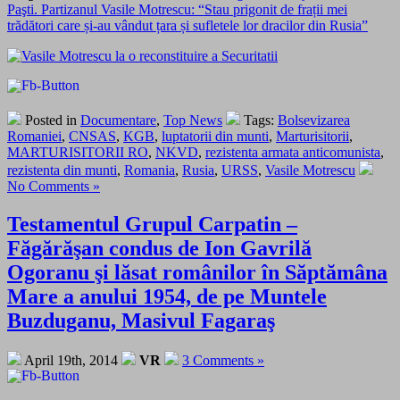
Paşti. Partizanul Vasile Motrescu: “Stau prigonit de frații mei
trădători care și-au vândut țara și sufletele lor dracilor din Rusia”
Posted in
Documentare
,
Top News
Tags:
Bolsevizarea
Romaniei
,
CNSAS
,
KGB
,
luptatorii din munti
,
Marturisitorii
,
MARTURISITORII RO
,
NKVD
,
rezistenta armata anticomunista
,
rezistenta din munti
,
Romania
,
Rusia
,
URSS
,
Vasile Motrescu
No Comments »
Testamentul Grupul Carpatin –
Făgărăşan condus de Ion Gavrilă
Ogoranu şi lăsat românilor în Săptămâna
Mare a anului 1954, de pe Muntele
Buzduganu, Masivul Fagaraş
April 19th, 2014
VR
3 Comments »