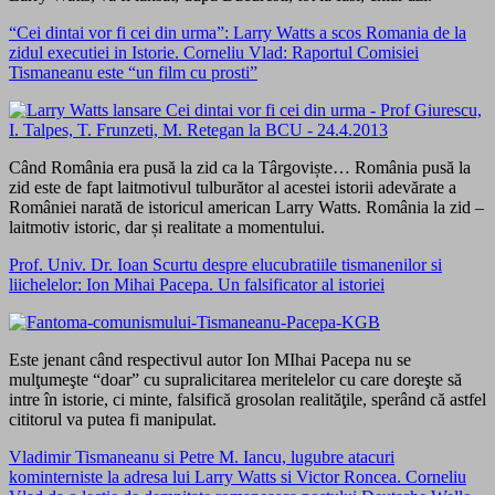
“Cei dintai vor fi cei din urma”: Larry Watts a scos Romania de la
zidul executiei in Istorie. Corneliu Vlad: Raportul Comisiei
Tismaneanu este “un film cu prosti”
Când România era pusă la zid ca la Târgoviște… România pusă la
zid este de fapt laitmotivul tulburător al acestei istorii adevărate a
României narată de istoricul american Larry Watts. România la zid –
laitmotiv istoric, dar și realitate a momentului.
Prof. Univ. Dr. Ioan Scurtu despre elucubratiile tismanenilor si
liichelelor: Ion Mihai Pacepa. Un falsificator al istoriei
Este jenant când respectivul autor Ion MIhai Pacepa nu se
mulţumeşte “doar” cu supralicitarea meritelelor cu care doreşte să
intre în istorie, ci minte, falsifică grosolan realităţile, sperând că astfel
cititorul va putea fi manipulat.
Vladimir Tismaneanu si Petre M. Iancu, lugubre atacuri
kominterniste la adresa lui Larry Watts si Victor Roncea. Corneliu