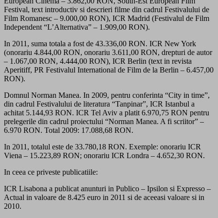
European Cinema – 3.862,00 RON, South-Est European Film
Festival, text introductiv si descrieri filme din cadrul Festivalului de
Film Romanesc – 9.000,00 RON), ICR Madrid (Festivalul de Film
Independent “L’Alternativa” – 1.909,00 RON).
In 2011, suma totala a fost de 43.336,00 RON. ICR New York
(onorariu 4.844,00 RON, onorariu 3.611,00 RON, drepturi de autor
– 1.067,00 RON, 4.444,00 RON), ICR Berlin (text in revista
Aperitiff, PR Festivalul International de Film de la Berlin – 6.457,00
RON).
Domnul Norman Manea. In 2009, pentru conferinta “City in time”,
din cadrul Festivalului de literatura “Tanpinar”, ICR Istanbul a
achitat 5.144,93 RON. ICR Tel Aviv a platit 6.970,75 RON pentru
prelegerile din cadrul proiectului “Norman Manea. A fi scriitor” –
6.970 RON. Total 2009: 17.088,68 RON.
In 2011, totalul este de 33.780,18 RON. Exemple: onorariu ICR
Viena – 15.223,89 RON; onorariu ICR Londra – 4.652,30 RON.
In ceea ce priveste publicatiile:
ICR Lisabona a publicat anunturi in Publico – Ipsilon si Expresso –
Actual in valoare de 8.425 euro in 2011 si de aceeasi valoare si in
2010.