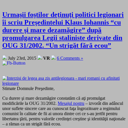
Urmaşii foştilor deţinuţi politici legionari
îi scriu Preşedintelui Klaus Iohannis “cu
durere şi mare dezamăgire” după
promulgarea Legii staliniste derivate din
OUG 31/2002. “Un strigăt fără ecou”
July 23rd, 2015
VR
6 Comments »
Stimate Domnule Preşedinte,
Cu durere şi mare dezamăgire constatăm că aţi promulgat
modificările la OUG 31/2002.
Mesajul nostru
– izvorât din adâncul
unor suflete sincere care au cunoscut faţa îngrozitoare a regimului
comunist în calitate de fii ai unora dintre cei ce s-au jertfit pentru
libertatea ţării, pentru valorile credinţei creştine şi identităţii naţionale
– a rămas ca un strigăt fără ecou.