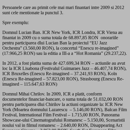
Persoanele care au primit cele mai mari finantari intre 2009 si 2012
sunt cele mentionate la punctul 3.
Spre exemplu:
Domnul Lucian Ban. ICR New York, ICR Londra, ICR Viena au
finantat in 2009 cu o suma totala de 68.897,85 RON onorariile
pentru participarea dlui Lucian Ban la proiectul “EU Jazz
Orchestra” (3.560,00 RON), la concertul “Enescu re-imagined”
(17.966,25 RON) sau la editia a III-a a “Hot Romania” (29.237,22).
In 2012, a fost platita suma de 427.699,34 RON – actiunile au avut
loc la ICR Lisabona (Festivalul Guimaraes Jazz – 46.407,74 RON),
ICR Bruxelles (Enescu Re-imagined – 37.241,93 RON), Koln
(Enescu Re-imagined – 57.823,00 RON), Strasbourg (Enescu Re-
imagined – 115.647,63 RON)
Domnul Mihai Chrilov. In 2009, ICR a platit, conform
documentelor financiar-bancare, o suma totala de 51.032,00 RON
pentru participarea dlui Chirilov la actiuni organizate la: ICR New
York (Moartea domnului Lazarescu – 5.146,00 RON), Balcan Film
Festival, International Film Festival – 1.715,00 RON, Panorama
Showcase-ului Cinematografului Romanesc – 5.150,00, Scenaristii
noului val in filmul romanesc – 2.640,00 RON, Disappearing Act