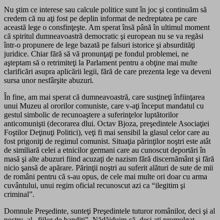
Nu ştim ce interese sau calcule politice sunt în joc şi continuăm să
credem că nu aţi fost pe deplin informat de nedreptatea pe care
această lege o consfinţeşte. Am sperat însă până în ultimul moment
că spiritul dumneavoastră democratic şi european nu se va regăsi
într-o propunere de lege bazată pe falsuri istorice şi absurdităţi
juridice. Chiar fără să vă pronunţaţi pe fondul problemei, ne
aşteptam să o retrimiteţi la Parlament pentru a obţine mai multe
clarificări asupra aplicării legii, fără de care prezenta lege va deveni
sursa unor nesfârşite abuzuri.
În fine, am mai sperat că dumneavoastră, care susţineţi înfiinţarea
unui Muzeu al ororilor comuniste, care v-aţi început mandatul cu
gestul simbolic de recunoaştere a suferinţelor luptătorilor
anticomunişti (decorarea dlui. Octav Bjoza, preşedintele Asociaţiei
Foştilor Deţinuţi Politici), veţi fi mai sensibil la glasul celor care au
fost prigoniţi de regimul comunist. Situaţia părinţilor noştri este atât
de similiară celei a etnicilor germani care au cunoscut deportări în
masă şi alte abuzuri fiind acuzaţi de nazism fără discernământ şi fără
nicio şansă de apărare. Părinţii noştri au suferit alături de sute de mii
de români pentru că s-au opus, de cele mai multe ori doar cu arma
cuvântului, unui regim oficial recunoscut azi ca “ilegitim şi
criminal”.
Domnule Preşedinte, sunteţi Preşedintele tuturor românilor, deci şi al
nostru, al „fiilor de bandiţi”. Nădăjduim că, deşi aţi promulgat