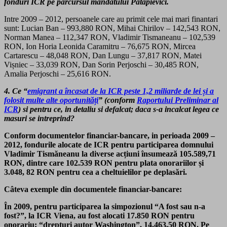
fonduri ICR pe parcursul mandatului Patapievici.
Intre 2009 – 2012, persoanele care au primit cele mai mari finantari
sunt: Lucian Ban – 993,880 RON, Mihai Chirilov – 142,543 RON,
Norman Manea – 112,347 RON, Vladimir Tismaneanu – 102,539
RON, Ion Horia Leonida Caramitru – 76,675 RON, Mircea
Cartarescu – 48,048 RON, Dan Lungu – 37,817 RON, Matei
Vișniec – 33,039 RON, Dan Sorin Perjoschi – 30,485 RON,
Amalia Perjoschi – 25,616 RON.
4. Ce “
emigrant a încasat de la ICR peste 1,2 miliarde de lei și a
folosit multe alte oportunități
” (conform
Raportului Preliminar al
ICR
) si pentru ce, in detaliu si defalcat; daca s-a incalcat legea ce
masuri se intreprind?
Conform documentelor financiar-bancare, in perioada 2009 –
2012, fondurile alocate de ICR pentru participarea domnului
Vladimir Tismăneanu la diverse acțiuni însumează 105.589,71
RON, dintre care 102.539 RON pentru plata onorariilor și
3.048, 82 RON pentru cea a cheltuielilor pe deplasări.
Câteva exemple din documentele financiar-bancare:
În 2009, pentru participarea la simpozionul “A fost sau n-a
fost?”, la ICR Viena, au fost alocati 17.850 RON pentru
onorariu; “drepturi autor Washington”, 14.463,50 RON. Pe