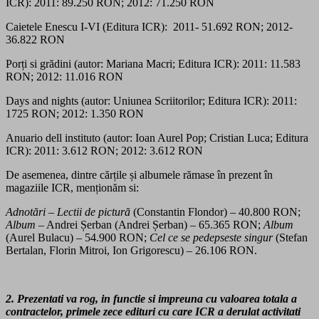
ICR): 2011: 89.250 RON; 2012: 71.250 RON
Caietele Enescu I-VI (Editura ICR): 2011- 51.692 RON; 2012-
36.822 RON
Porți si grădini (autor: Mariana Macri; Editura ICR): 2011: 11.583
RON; 2012: 11.016 RON
Days and nights (autor: Uniunea Scriitorilor; Editura ICR): 2011:
1725 RON; 2012: 1.350 RON
Anuario dell instituto (autor: Ioan Aurel Pop; Cristian Luca; Editura
ICR): 2011: 3.612 RON; 2012: 3.612 RON
De asemenea, dintre cărțile și albumele rămase în prezent în
magaziile ICR, menționăm si:
Adnotări – Lectii
de pictură
(Constantin Flondor) – 40.800 RON;
Album
– Andrei Șerban (Andrei Șerban) – 65.365 RON;
Album
(Aurel Bulacu) – 54.900 RON;
Cel ce se pedepseste singur
(Stefan
Bertalan, Florin Mitroi, Ion Grigorescu) – 26.106 RON.
2. Prezentati va rog, in functie si impreuna cu valoarea totala a
contractelor, primele zece edituri cu care ICR a derulat activitati