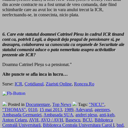
din aceste contracte nu a fost urmat de vreo comanda, date fiind
schimbarile care au avut loc in vara anului trecut la ICR,
neefectuandu-se, in consecinta, nicio plata.
6. Care este statutul doamnei Catrinel Plesu in cadrul ICR tinand
cont ca, potrivit Legii, a depasit deja pragul de pensionare si, pe
deasupra, colaborarea sa cunoscuta cu organele de Securitate ale
statului comunist aduce o pata nemeritata asupra activitatilor
prezente ale ICR?
Doamna Catrinel Pleșu s-a pensionat.”
Alte puncte se afla inca in lucru…
Surse:
ICR
,
Cotidianul
,
Ziaristi Online
,
Roncea.Ro
Posted in
Documentare
,
Top News
Tags:
"NICU"
,
"THOMAS"
,
0110
,
15 mai 2013
,
1989
,
Adevarul
,
agerpres
,
Ambasada Germaniei
,
Ambasada SUA
,
andrei plesu
,
anti-kgb
,
Anton Celaru
,
AVH
,
AVO / AVH
,
Basescu
,
BCU
,
Biblioteca
Centrală Universitară
,
Biblioteca Centrala Universitara Carol I
,
bnd
,