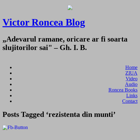
Victor Roncea Blog
„Adevarul ramane, oricare ar fi soarta
slujitorilor sai" – Gh. I. B.
Home
ZIUA
Video
Audio
Roncea Books
Links
Contact
Posts Tagged ‘rezistenta din munti’