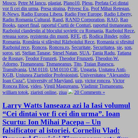
Moscu
,
Petre M Iancu
,
plagiat
,
Plano10
,
Plesu
,
Prefata Cei dintai
vor fi cei din urma
,
Presa straina
,
Privesc Eu
,
Prof Mihai Retegan
,
R-News
,
Radio Europa Libera
,
Radio Free Europe
,
Radio Liberty
,
Radio Romania Cultural
,
Rand
,
RAND Corporation
,
RAO
,
Rao
Books
,
raport final
,
raportul Curtii de Conturi
,
raportul tismaneanu
,
Razboiul clandestin al blocului sovietic cu Romania
,
Razboiul Rece
,
reteaua soros
,
rezistenta din munti
,
RFE
,
rfi
,
Rodica Binder
,
roller
,
Romania
,
România și sfârșitul Războiului Rece
,
Romania si sfirsitul
Razboiul rece
,
Roncea
,
Roncea.ro
,
Securitate
,
Securitatea
,
sie
,
son
,
soros
,
sri
,
Stelian Tanase
,
Stesel Natan
,
SUA
,
Tania Radu
,
Tatiana
de Rosnay
,
Teodor Frunzeti
,
Theodor Frunzeti
,
Theodor-W.
Adorno
,
Tismaneanu
,
Tismaneanus
,
Tito
,
Traian Basescu
,
Transilvania
,
UM 0110
,
UM 0110 CIE
,
Ungaria
,
Unitatea Anti-
KGB
,
Uniunea Ziaristilor Profesionisti
,
Universitatea “Alexandru
Ioan Cuza”
,
University of Maryland
,
uzp
,
victor roncea
,
Victor
Roncea Blog
,
video
,
Virgil Magureanu
,
Vladimir Tismaneanu
,
william totok
,
ziaristi online
,
ziua
20 Comments »
Larry Watts lanseaza azi la Iasi volumul
“Cei dintai vor fi cei din urma”. Ioan
Scurtu: Ion Mihai Pacepa – Un
falsificator al istoriei. Corneliu Vlad: