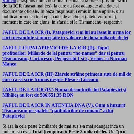
Roman
a raspuns unui chestionar detailat si la obiect privind
Jaful
de la ICR
(atasat mai jos), la care au fost adaugate alte date si
documente oficiale. In baza raspunsului emis in luna aprilie, s-au
publicat primele cinci episoade ale anchetei (altele vor urma),
moment in care am ajuns, in sfarsit, si la Tismaneanu, respectiv:
JAFUL DE LA ICR (I). Patapievici si ai lui au lasat in urma lor
carti nevandute si mucegaite in valoare de doua miliarde de lei
JAFUL LUI PATAPIEVICI DE LA ICR (II). Topul
profitorilor: Miliarde de lei pentru “no-names” dar si pentru
Tismaneanu, Cartarescu, Perjovschi 1 si 2, Visniec si Norman
Manea
JAFUL DE LA ICR (III) Ziarele străine primeau sute de mii de
euro ca să scrie frumos despre Plesu si Liiceanu
JAFUL DE LA ICR (IV) Numai deconturile lui Patapievici şi
Mihăieş au fost de 586.651,35 RON
JAFUL DE LA ICR IN ATENTIA DNA (V). Cum a huzurit
Tismaneanu pe spatele “patibularilor de romani” ai lui
Patapievici
Si asa la cele peste 2 miliarde de mai sus s-a mai adaugat inca un
miliard si ceva.
Total (temporar): Peste 3 miliarde lei.
Un
“pro