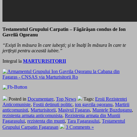
Testamentul Grupului Carpatin – Făgărăşan condus de Ion
Gavrilă Ogoranu
“Exişti în măsura în care iubeşti; şi te înalţi în măsura în care te
jertfeşti pentru această iubire.”
Integral la
MARTURISITORII
Posted in
Documentare
,
Top News
Tags:
Eroii Rezistentei
Anticomuniste
,
Fostii detinuti politic
,
ion gavrila ogoranu
,
Martirii
anticomunisti
,
Marturisitorii
,
Masivul Fagaraş
,
Muntele Buzduganu
,
rezistenta armata anticomunista
,
Rezistenta armata din Muntii
Fagarasului
,
rezistenta din munti
,
Tara Fagarasului
,
Testamentul
Grupului Carpatin Fagarasan
3 Comments »