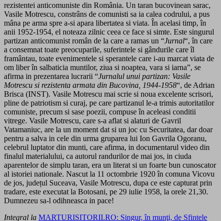
rezistentei anticomuniste din România. Un taran bucovinean sarac,
Vasile Motrescu, constrâns de comunisti sa ia calea codrului, a pus
mâna pe arma spre a-si apara libertatea si viata. În acelasi timp, în
anii 1952-1954, el noteaza zilnic ceea ce face si simte. Este singurul
partizan anticomunist român de la care a ramas un “
Jurnal
“, în care
a consemnat toate preocuparile, suferintele si gândurile care îl
framântau, toate evenimentele si sperantele care i-au marcat viata de
om liber în salbaticia muntilor, ziua si noaptea, vara si iarna”, se
afirma in prezentarea lucrarii “
Jurnalul unui partizan: Vasile
Motrescu si rezistenta armata din Bucovina, 1944-1958
“, de Adrian
Brisca (INST). Vasile Motrescu mai scrie si noua excelente scrisori,
pline de patriotism si curaj, pe care partizanul le-a trimis autoritatilor
comuniste, precum si sase poezii, compuse în aceleasi conditii
vitrege. Vasile Motrescu, care s-a aflat si alaturi de Gavril
Vatamaniuc, are la un moment dat si un joc cu Securitatea, dar doar
pentru a salva in cele din urma gruparea lui Ion Gavrila Ogoranu,
celebrul luptator din munti, care afirma, in documentarul video din
finalul materialului, ca autorul randurilor de mai jos, in ciuda
aparentelor de simplu taran, era un literat si un foarte bun cunoscator
al istoriei nationale. Nascut la 11 octombrie 1920 în comuna Vicovu
de jos, județul Suceava, Vasile Motrescu, dupa ce este capturat prin
tradare, este executat la Botosani, pe 29 iulie 1958, la orele 21,30.
Dumnezeu sa-l odihneasca in pace!
Integral la
MARTURISITORII.RO: Singur, în munţi, de Sfintele