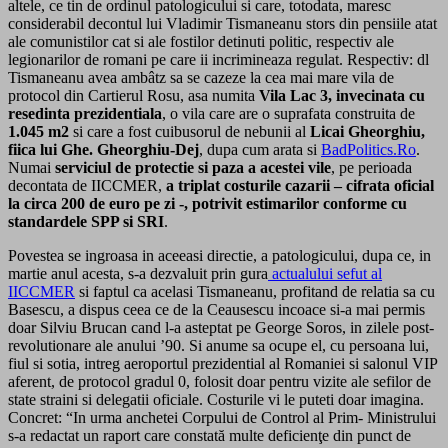
altele, ce tin de ordinul patologicului si care, totodata, maresc
considerabil decontul lui Vladimir Tismaneanu stors din pensiile atat
ale comunistilor cat si ale fostilor detinuti politic, respectiv ale
legionarilor de romani pe care ii incrimineaza regulat. Respectiv: dl
Tismaneanu avea ambâtz sa se cazeze la cea mai mare vila de
protocol din Cartierul Rosu, asa numita
Vila Lac 3, invecinata cu
resedinta prezidentiala
, o vila care are o suprafata construita de
1.045 m2
si care a fost cuibusorul de nebunii al
Licai Gheorghiu,
fiica lui Ghe. Gheorghiu-Dej
, dupa cum arata si
BadPolitics.Ro
.
Numai
serviciul de protectie si paza a acestei vile
, pe perioada
decontata de IICCMER,
a triplat costurile cazarii – cifrata oficial
la circa 200 de euro pe zi -, potrivit estimarilor conforme cu
standardele SPP si SRI
.
Povestea se ingroasa in aceeasi directie, a patologicului, dupa ce, in
martie anul acesta, s-a dezvaluit prin gura
actualului sefut al
IICCMER
si faptul ca acelasi Tismaneanu, profitand de relatia sa cu
Basescu, a dispus ceea ce de la Ceausescu incoace si-a mai permis
doar Silviu Brucan cand l-a asteptat pe George Soros, in zilele post-
revolutionare ale anului ’90. Si anume sa ocupe el, cu persoana lui,
fiul si sotia, intreg aeroportul prezidential al Romaniei si salonul VIP
aferent, de protocol gradul 0, folosit doar pentru vizite ale sefilor de
state straini si delegatii oficiale. Costurile vi le puteti doar imagina.
Concret: “In urma anchetei Corpului de Control al Prim- Ministrului
s-a redactat un raport care constată multe deficienţe din punct de