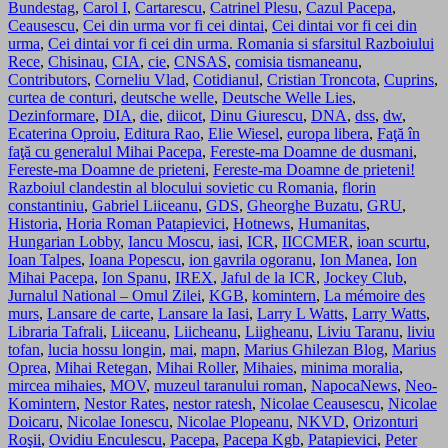
Bundestag
,
Carol I
,
Cartarescu
,
Catrinel Plesu
,
Cazul Pacepa
,
Ceausescu
,
Cei din urma vor fi cei dintai
,
Cei dintai vor fi cei din
urma
,
Cei dintai vor fi cei din urma. Romania si sfarsitul Razboiului
Rece
,
Chisinau
,
CIA
,
cie
,
CNSAS
,
comisia tismaneanu
,
Contributors
,
Corneliu Vlad
,
Cotidianul
,
Cristian Troncota
,
Cuprins
,
curtea de conturi
,
deutsche welle
,
Deutsche Welle Lies
,
Dezinformare
,
DIA
,
die
,
diicot
,
Dinu Giurescu
,
DNA
,
dss
,
dw
,
Ecaterina Oproiu
,
Editura Rao
,
Elie Wiesel
,
europa libera
,
Faţă în
faţă cu generalul Mihai Pacepa
,
Fereste-ma Doamne de dusmani
,
Fereste-ma Doamne de prieteni
,
Fereste-ma Doamne de prieteni!
Razboiul clandestin al blocului sovietic cu Romania
,
florin
constantiniu
,
Gabriel Liiceanu
,
GDS
,
Gheorghe Buzatu
,
GRU
,
Historia
,
Horia Roman Patapievici
,
Hotnews
,
Humanitas
,
Hungarian Lobby
,
Iancu Moscu
,
iasi
,
ICR
,
IICCMER
,
ioan scurtu
,
Ioan Talpes
,
Ioana Popescu
,
ion gavrila ogoranu
,
Ion Manea
,
Ion
Mihai Pacepa
,
Ion Spanu
,
IREX
,
Jaful de la ICR
,
Jockey Club
,
Jurnalul National – Omul Zilei
,
KGB
,
komintern
,
La mémoire des
murs
,
Lansare de carte
,
Lansare la Iasi
,
Larry L Watts
,
Larry Watts
,
Libraria Tafrali
,
Liiceanu
,
Liicheanu
,
Liigheanu
,
Liviu Taranu
,
liviu
tofan
,
lucia hossu longin
,
mai
,
mapn
,
Marius Ghilezan Blog
,
Marius
Oprea
,
Mihai Retegan
,
Mihai Roller
,
Mihaies
,
minima moralia
,
mircea mihaies
,
MOV
,
muzeul taranului roman
,
NapocaNews
,
Neo-
Komintern
,
Nestor Rates
,
nestor ratesh
,
Nicolae Ceausescu
,
Nicolae
Doicaru
,
Nicolae Ionescu
,
Nicolae Plopeanu
,
NKVD
,
Orizonturi
Roşii
,
Ovidiu Enculescu
,
Pacepa
,
Pacepa Kgb
,
Patapievici
,
Peter