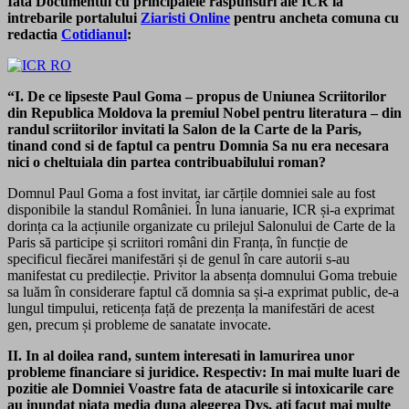
Iata Documentul cu principalele raspunsuri ale ICR la
intrebarile portalului
Ziaristi Online
pentru ancheta comuna cu
redactia
Cotidianul
:
“I. De ce lipseste Paul Goma – propus de Uniunea Scriitorilor
din Republica Moldova la premiul Nobel pentru literatura – din
randul scriitorilor invitati la Salon de la Carte de la Paris,
tinand cond si de faptul ca pentru Domnia Sa nu era necesara
nici o cheltuiala din partea contribuabilului roman?
Domnul Paul Goma a fost invitat, iar cărțile domniei sale au fost
disponibile la standul României. În luna ianuarie, ICR și-a exprimat
dorința ca la acțiunile organizate cu prilejul Salonului de Carte de la
Paris să participe și scriitori români din Franța, în funcție de
specificul fiecărei manifestări și de genul în care autorii s-au
manifestat cu predilecție. Privitor la absența domnului Goma trebuie
sa luăm în considerare faptul că domnia sa și-a exprimat public, de-a
lungul timpului, reticența față de prezența la manifestări de acest
gen, precum și probleme de sanatate invocate.
II. In al doilea rand, suntem interesati in lamurirea unor
probleme financiare si juridice. Respectiv: In mai multe luari de
pozitie ale Domniei Voastre fata de atacurile si intoxicarile care
au inundat piata media dupa alegerea Dvs, ati facut mai multe