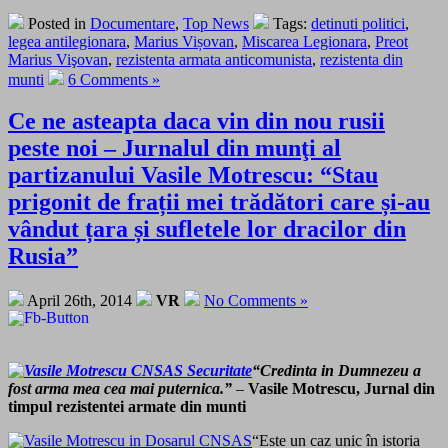
Posted in
Documentare
,
Top News
Tags:
detinuti politici
,
legea antilegionara
,
Marius Vișovan
,
Miscarea Legionara
,
Preot
Marius Vişovan
,
rezistenta armata anticomunista
,
rezistenta din
munti
6 Comments »
Ce ne asteapta daca vin din nou rusii
peste noi – Jurnalul din munţi al
partizanului Vasile Motrescu: “Stau
prigonit de frații mei trădători care și-au
vândut țara și sufletele lor dracilor din
Rusia”
April 26th, 2014
VR
No Comments »
“Credinta in Dumnezeu a
fost arma mea cea mai puternica.”
–
Vasile Motrescu, Jurnal din
timpul rezistentei armate din munti
“Este un caz unic în istoria