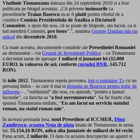
Vladimir Tismaneanu
dateaza din 24 septembrie 2010 si a fost
publicata pe blogul acestuia: „Cit priveste
insinuarile
ca
presedintele
Traian Basescu
m-ar fi
platit
pentru efortul de a
conduce
Comisia Prezidentiala de Analiza a Dictaturii
Comuniste
, o spun din nou, cit se poate de limpede, am lucrat, ca si
toti membrii Comisiei,
pro bono
”.”, amintea
George Damian intr-un
articol
din
decembrie 2010
.
Cu toate acestea, documentele contabile ale
Presedintiei Romaniei
au demonstrat – via
Grupul de Investigatii Politice
– ca Tismaneanu
a decontat sume de aproape
1 miliard si jumatate lei (32.000
EURO, la valoarea de azi, conform
cursului BNR
, 145.712
RON)
.
In
iulie 2012
, Tismaneanu repeta povestea,
intr-o emisiune Tv
cu un
personaj hidos – in care il mai si
denunta pe Basescu pentru trafic de
influenta
– , “subliniind” din nou, cu aplomb, “pentru a lamuri
lucrurile”, ca functia sa “
a fost
neremunerata
“. Sa fie foarte clar,
spunea Tismaneanu emfatic, “
Eu am facut un serviciu statului
roman, nu statul roman mie
”.
In aceeasi perioada insa,
noul Presedinte al ICCMER,
Dinu
Zamfirescu, scoatea Nota de plata
lasata de Tismaneanu in urma
lui:
55.154,16 RON, adica alta jumatate de miliard de lei vechi
.
Pana acum,
2 miliarde
. O data cu aceasta descoperire au aparut si