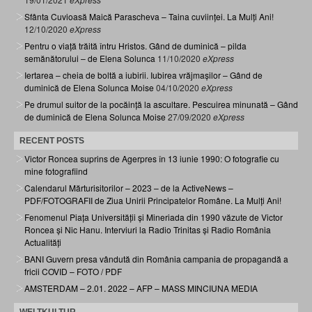
Sfânta Cuvioasă Maică Parascheva – Taina cuviinței. La Mulți Ani!
12/10/2020
eXpress
Pentru o viață trăită întru Hristos. Gând de duminică – pilda
semănătorului – de Elena Solunca
11/10/2020
eXpress
Iertarea – cheia de boltă a iubirii. Iubirea vrăjmașilor – Gând de
duminică de Elena Solunca Moise
04/10/2020
eXpress
Pe drumul suitor de la pocăință la ascultare. Pescuirea minunată – Gând
de duminică de Elena Solunca Moise
27/09/2020
eXpress
RECENT POSTS
Victor Roncea suprins de Agerpres în 13 iunie 1990: O fotografie cu
mine fotografiind
Calendarul Mărturisitorilor – 2023 – de la ActiveNews –
PDF/FOTOGRAFII de Ziua Unirii Principatelor Române. La Mulți Ani!
Fenomenul Piața Universității și Mineriada din 1990 văzute de Victor
Roncea și Nic Hanu. Interviuri la Radio Trinitas și Radio România
Actualități
BANI Guvern presa vândută din România campania de propagandă a
fricii COVID – FOTO / PDF
AMSTERDAM – 2.01. 2022 – AFP – MASS MINCIUNA MEDIA