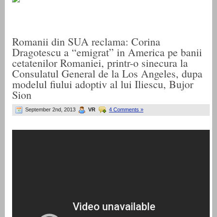
Romanii din SUA reclama: Corina
Dragotescu a “emigrat” in America pe banii
cetatenilor Romaniei, printr-o sinecura la
Consulatul General de la Los Angeles, dupa
modelul fiului adoptiv al lui Iliescu, Bujor
Sion
September 2nd, 2013
VR
4 Comments »