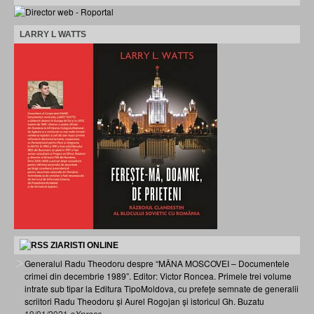
LARRY L WATTS
ZIARISTI ONLINE
Generalul Radu Theodoru despre “MÂNA MOSCOVEI – Documentele
crimei din decembrie 1989”. Editor: Victor Roncea. Primele trei volume
intrate sub tipar la Editura TipoMoldova, cu prefețe semnate de generalii
scriitori Radu Theodoru și Aurel Rogojan și istoricul Gh. Buzatu
19/01/2021
eXpress