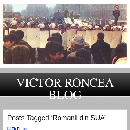
VICTOR RONCEA
BLOG
„ADEVARUL RAMANE, ORICARE AR FI SOARTA SLUJITORILOR SAI" – GH. I. B.
Posts Tagged ‘Romanii din SUA’