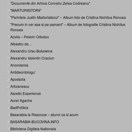
"Documente din Arhiva Corneliu Zelea Codreanu"
"MARTURISITORII"
"Parintele Justin Marturisitorul" – Album foto de Cristina Nichitus Roncea
"Precum in cer asa si pe pamant" – Album de fotografie Cristina Nichitus
Roncea
Acvila – Pelerin Ortodox
Albastru de…
Alexandru Ursu-Bukowina
Alexandru Valentin Craciun
Anomismia
Antideontologu'
Apostolia
Artizanescu
Ascetic Experience
Aurel Agache
BadPolitics
Basarabia la Rascruce – atunci ca si acum
BASARABIA-BUCOVINA.INFO
Biblioteca Digitala Nationala