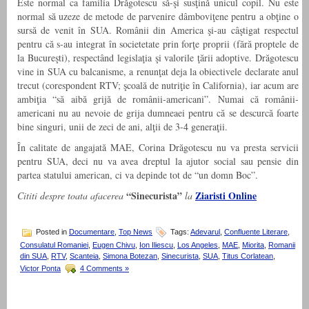
Este normal ca familia Drăgotescu să-şi susţină unicul copil. Nu este
normal să uzeze de metode de parvenire dâmboviţene pentru a obţine o
sursă de venit în SUA. Românii din America şi-au câştigat respectul
pentru că s-au integrat în societetate prin forţe proprii (fără proptele de
la Bucureşti), respectând legislaţia şi valorile ţării adoptive. Drăgotescu
vine in SUA cu balcanisme, a renunţat deja la obiectivele declarate anul
trecut (corespondent RTV; şcoală de nutriţie în California), iar acum are
ambiţia “să aibă grijă de românii-americani”. Numai că românii-
americani nu au nevoie de grija dumneaei pentru că se descurcă foarte
bine singuri, unii de zeci de ani, alţii de 3-4 generaţii.
În calitate de angajată MAE, Corina Drăgotescu nu va presta servicii
pentru SUA, deci nu va avea dreptul la ajutor social sau pensie din
partea statului american, ci va depinde tot de “un domn Boc”.
“Sinecurista”
Ziaristi Online
Cititi despre toata afacerea
la
Posted in
Documentare
,
Top News
Tags:
Adevarul
,
Confluente Literare
,
Consulatul Romaniei
,
Eugen Chivu
,
Ion Iliescu
,
Los Angeles
,
MAE
,
Miorita
,
Romanii
din SUA
,
RTV
,
Scanteia
,
Simona Botezan
,
Sinecurista
,
SUA
,
Titus Corlatean
,
Victor Ponta
4 Comments »