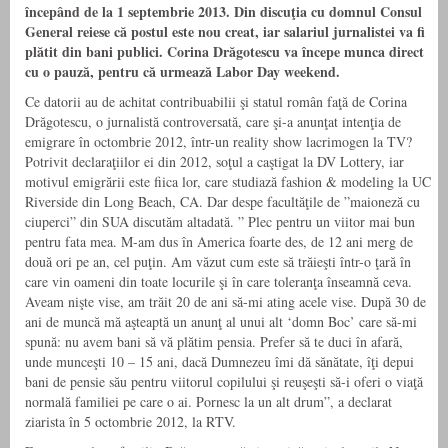
începând de la 1 septembrie 2013. Din discuţia cu domnul Consul
General reiese că postul este nou creat, iar salariul jurnalistei va fi
plătit din bani publici. Corina Drăgotescu va începe munca direct
cu o pauză, pentru că urmează Labor Day weekend.
Ce datorii au de achitat contribuabilii şi statul român faţă de Corina
Drăgotescu, o jurnalistă controversată, care şi-a anunţat intenţia de
emigrare în octombrie 2012, într-un reality show lacrimogen la TV?
Potrivit declaraţiilor ei din 2012, soţul a caştigat la DV Lottery, iar
motivul emigrării este fiica lor, care studiază fashion & modeling la UC
Riverside din Long Beach, CA. Dar despe facultăţile de ”maioneză cu
ciuperci” din SUA discutăm altadată. ” Plec pentru un viitor mai bun
pentru fata mea. M-am dus în America foarte des, de 12 ani merg de
două ori pe an, cel puţin. Am văzut cum este să trăieşti într-o ţară în
care vin oameni din toate locurile şi în care toleranţa înseamnă ceva.
Aveam nişte vise, am trăit 20 de ani să-mi ating acele vise. După 30 de
ani de muncă mă aşteaptă un anunţ al unui alt ‘domn Boc’ care să-mi
spună: nu avem bani să vă plătim pensia. Prefer să te duci în afară,
unde munceşti 10 – 15 ani, dacă Dumnezeu îmi dă sănătate, îţi depui
bani de pensie său pentru viitorul copilului şi reuşeşti să-i oferi o viaţă
normală familiei pe care o ai. Pornesc la un alt drum”, a declarat
ziarista în 5 octombrie 2012, la RTV.