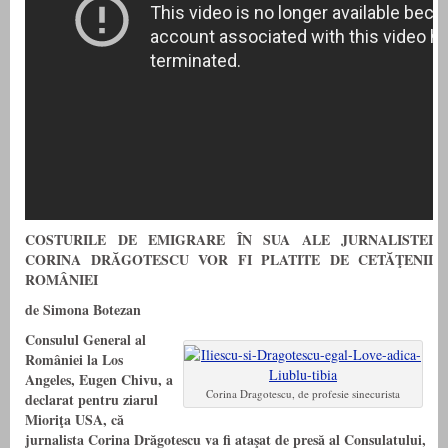
COSTURILE DE EMIGRARE ÎN SUA ALE JURNALISTEI
CORINA DRĂGOTESCU VOR FI PLATITE DE CETĂŢENII
ROMÂNIEI
de Simona Botezan
Consulul General al
României la Los
Angeles, Eugen Chivu, a
Corina Dragotescu, de profesie sinecurista
declarat pentru ziarul
Mioriţa USA, că
jurnalista Corina Drăgotescu va fi ataşat de presă al Consulatului,