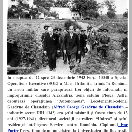
In noaptea de 22 spre 23 decembrie 1943 Forţa 13340 a Special
Operations Executive (SOE) a Marii Britanii a trimis în România
un avion militar care paraşutează trei ofiţeri de informatii în
împrejurimile oraşului Alexandria, zona satului Plosca. Astfel
debutează operaţiunea “Autonomous”. Locotenentul-colonel
Gardyne de Chastelain (
Alfred George Gardyne de Chastelain
–
indicativ secret DIH 1342) era şeful misiunii şi fusese timp de 13
ani (1927-1941) directorul societăţii petroliere “Unirea” şi şeful
rezidenţei lntelligence Service pentru România. Căpitanul
Ivor
Porter
fusese timp de un an asistent la Universitatea din Bucureşti,