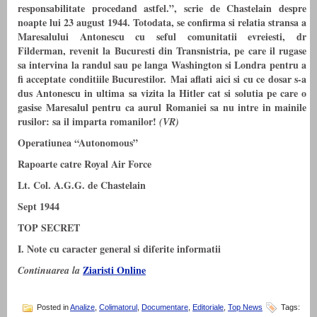
responsabilitate procedand astfel.”, scrie de Chastelain despre
noapte lui 23 august 1944.
Totodata, se confirma si relatia stransa a
Maresalului Antonescu cu seful comunitatii evreiesti, dr
Filderman, revenit la Bucuresti din Transnistria, pe care il rugase
sa intervina la randul sau pe langa Washington si Londra pentru a
fi acceptate conditiile Bucurestilor.
Mai aflati aici si cu ce dosar s-a
dus Antonescu in ultima sa vizita la Hitler
cat si solutia pe care o
gasise Maresalul pentru ca aurul Romaniei sa nu intre in mainile
rusilor: sa il imparta romanilor!
(VR)
Operatiunea “Autonomous”
Rapoarte catre Royal Air Force
Lt. Col. A.G.G. de Chastelain
Sept 1944
TOP SECRET
I. Note cu caracter general si diferite informatii
Ziaristi Online
Continuarea la
Posted in
Analize
,
Colimatorul
,
Documentare
,
Editoriale
,
Top News
Tags: