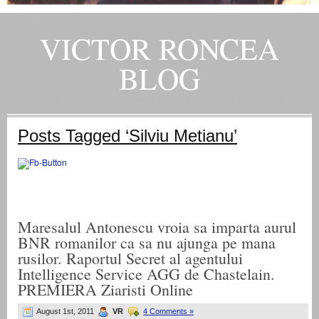
VICTOR RONCEA
BLOG
„ADEVARUL RAMANE, ORICARE AR FI SOARTA SLUJITORILOR SAI" – GH. I. B.
Posts Tagged ‘Silviu Metianu’
Maresalul Antonescu vroia sa imparta aurul
BNR romanilor ca sa nu ajunga pe mana
rusilor. Raportul Secret al agentului
Intelligence Service AGG de Chastelain.
PREMIERA Ziaristi Online
August 1st, 2011
VR
4 Comments »