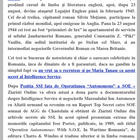
predând cursul de limba şi literatura engleză, apoi, dupa 23
august, devine ataşatul Legaţiei Engleze până în februarie 1945.
Cel de-al treilea, căpitanul roman Silviu Meţianu, participase la
primul război mondial, apoi emigrase în
Anglia
. Pana la 23 august
1944 cei trei au fost “prizonieri de lux” in apartamentul de serviciu
al sefului Jandarmeriei Romane, generalul Constantin Z. “Piki”
Vasiliu, din sediul institutiei de pe Stefan cel Mare, si au
intermediat negocierile Guvernului Roman cu Marea Britanie.
Cei trei se bucurau de notorietate si chiar o oarecare celebritate in
Romania, inca de dinainte de a fi parasutati, daca ne gandim la
simplul fapt ca
au vrut sa o recruteze si pe Maria Tanase ca agent
secret al Intelligence Service
.
Dupa
Pozitia SSI fata de Operatiunea “Autonomous” a SOE »
Ziaristi Online va ofera astazi a doua parte a documentarului
despre Intelligence Service si negocierile Maresalului Ion Antonescu
cu Aliatii u
rmand sa revenim cu un
Raport Top Secret catre SOE
semnat de AGG de Chastelain si obtinut de Ziaristi Online din
arhivele secrete ale SSI. In acest episod prezentam extrase din
memoriile capitanului Ivor Porter, publicate, in 1989, sub titlul
: With S.O.E. In Wartime Romania”, de
“
Operation Autonomous
editura Chatto & Windus si traduse ulterior si in limba romana.