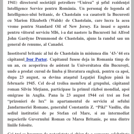
1941) directorul societăţii petroliere “Unirea” şi şeful rezidenţei
lntelligence Service pentru România. Un personaj de legenda al
Intelligence-ului britanic, de Chastelain s-a casatorit la Bucuresti
cu
Marion Elizabeth (Walsh) de Chastelain, care lucra la acea
vreme pentru Standard Oil of New Jersey. Ea insasi o agenta
pentru viitorul serviciu MI6, i-a dat nastere la Bucuresti lui Alfred
John Gardyne Drummond de Chastelain, ajuns la randul sau un
general de renume, al Canadei
.
Insotitorul britanic al lui de Chastelain in misiunea din ’43-’44 era
căpitanul
Ivor Porter
. Capitanul fusese deja in Romania timp de
un an, cu acoperirea de asistent la Universitatea din Bucureşti,
unde a predat cursul de limba şi literatura engleză, pentru ca apoi,
dupa 23 august, sa devina ataşatul Legaţiei Engleze până în
februarie 1945. Cel de-al treilea membru al grupului, căpitanul
roman Silviu Meţianu, participase la primul război mondial, apoi
emigrase în
Anglia
.
Pana la 23 august 1944 cei trei au fost
“prizonieri de lux” in apartamentul de serviciu al sefului
Jandarmeriei Romane, generalul Constantin Z. “Piki” Vasiliu, din
sediul institutiei de pe Stefan cel Mare, si au intermediat
negocierile Guvernului Roman cu Marea Britanie, pe una dintre
liniile folosite.
Cei trei se bucurau de notorietate si chiar de o oarecare celebritate