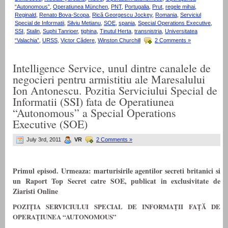
“Autonomous”
,
Operatiunea München
,
PNT
,
Portugalia
,
Prut
,
regele mihai
,
Reginald
,
Renato Bova-Scopa
,
Rică Georgescu Jockey
,
Romania
,
Serviciul
Special de Informatii
,
Silviu Metianu
,
SOE
,
spania
,
Special Operations Executive
,
SSI
,
Stalin
,
Suphi Tanrioer
,
tighina
,
Tinutul Herta
,
transnistria
,
Universitatea
“Valachia”
,
URSS
,
Victor Cădere
,
Winston Churchill
2 Comments »
Intelligence Service, unul dintre canalele de
negocieri pentru armistitiu ale Maresalului
Ion Antonescu. Pozitia Serviciului Special de
Informatii (SSI) fata de Operatiunea
“Autonomous” a Special Operations
Executive (SOE)
July 3rd, 2011
VR
2 Comments »
Primul episod. Urmeaza: marturisirile agentilor secreti britanici si
un Raport Top Secret catre SOE, publicat in exclusivitate de
Ziaristi Online
POZIŢIA SERVICIULUI SPECIAL DE INFORMAŢII FAŢĂ DE
OPERAŢIUNEA “AUTONOMOUS”