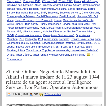
“Bodyguard”
,
21 august 1941
,
22 iunie 1941
,
26 iulie 1941
,
Abwer
,
Alfred George
Gardyne de Chastelain
,
Alfred Stransky
,
Andrea Cassulo
,
Ankara
,
armata romana
,
armata rosie
,
Aurel Rogojan
,
Autonomous
,
Axa latina
,
Banca Nationala
,
Barbu
Ştirbey
,
Basarabia
,
Basescu
,
BNR
,
Bucovina
,
Bucovina de Nord
,
Cairo
,
Churchill
,
Conferinţa de la Teheran
,
Daniel Diaconescu
,
David Russell
,
directorul SSI
,
Emil
Velciu
,
Eugen Cristescu
,
F.D. Roosevelt
,
Franta
,
Gen Constantin Piki Vasiliu
,
Gurile Dunarii
,
Hitler
,
horthy
,
Husky
,
Intelligence Service
,
italia
,
Iuliu Maniu
,
Ivor
Porter
,
jandarmeria romana
,
KGB
,
Marea Neagra
,
Maresalul Ion Antonescu
,
Maria
Tanase
,
MI6
,
Mihai Antonescu
,
Nicholas Dimitrescu
,
Nicolae Ţurcanu
,
Nistru
,
NKVD
,
Operation Autonomous
,
Operaţiunea “Autonomous”
,
Operatiunea
München
,
PNT
,
Portugalia
,
Prut
,
regele mihai
,
Reginald
,
Renato Bova-Scopa
,
Rică
Georgescu Jockey
,
Romania
,
Serviciul Special de Informatii
,
Silviu Metianu
,
SOE
,
spania
,
Special Operations Executive
,
sri
,
SSI
,
Stalin
,
Strict Secrete
,
Suphi
Tanrioer
,
tighina
,
Tinutul Herta
,
Top Secret
,
transnistria
,
Universitatea “Valachia”
,
URSS
,
Victor Cădere
,
victor roncea
,
Winston Churchill
,
ziaristi online
4
Comments »
Ziaristi Online: Negocierile Maresalului cu
Aliatii si marea tradare de la 23 august 1944
relatate de un agent secret al Intelligence
Service. Ivor Porter: Operation Autonomous
July 4th, 2011
VR
2 Comments »