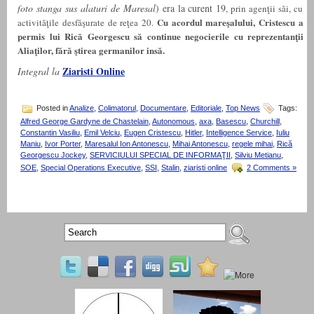
foto stanga sus alaturi de Maresal
) era la curent 19
, prin agenţii săi, cu
Cu acordul mareşalului, Cristescu a
activităţile desfăşurate de reţea 20.
permis lui Rică Georgescu să continue negocierile cu reprezentanţii
Aliaţilor, fără ştirea germanilor insă.
Ziaristi Online
Integral la
Posted in
Analize
,
Colimatorul
,
Documentare
,
Editoriale
,
Top News
Tags:
Alfred George Gardyne de Chastelain
,
Autonomous
,
axa
,
Basescu
,
Churchill
,
Constantin Vasiliu
,
Emil Velciu
,
Eugen Cristescu
,
Hitler
,
Intelligence Service
,
Iuliu
Maniu
,
Ivor Porter
,
Maresalul Ion Antonescu
,
Mihai Antonescu
,
regele mihai
,
Rică
Georgescu Jockey
,
SERVICIULUI SPECIAL DE INFORMAŢII
,
Silviu Metianu
,
SOE
,
Special Operations Executive
,
SSI
,
Stalin
,
ziaristi online
2 Comments »