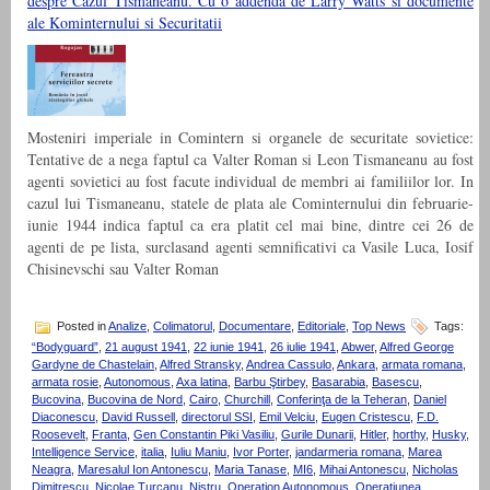
despre Cazul Tismaneanu. Cu o addenda de Larry Watts si documente
ale Kominternului si Securitatii
Mosteniri imperiale in Comintern si organele de securitate sovietice:
Tentative de a nega faptul ca Valter Roman si Leon Tismaneanu au fost
agenti sovietici au fost facute individual de membri ai familiilor lor. In
cazul lui Tismaneanu, statele de plata ale Cominternului din februarie-
iunie 1944 indica faptul ca era platit cel mai bine, dintre cei 26 de
agenti de pe lista, surclasand agenti semnificativi ca Vasile Luca, Iosif
Chisinevschi sau Valter Roman
Posted in
Analize
,
Colimatorul
,
Documentare
,
Editoriale
,
Top News
Tags:
“Bodyguard”
,
21 august 1941
,
22 iunie 1941
,
26 iulie 1941
,
Abwer
,
Alfred George
Gardyne de Chastelain
,
Alfred Stransky
,
Andrea Cassulo
,
Ankara
,
armata romana
,
armata rosie
,
Autonomous
,
Axa latina
,
Barbu Ştirbey
,
Basarabia
,
Basescu
,
Bucovina
,
Bucovina de Nord
,
Cairo
,
Churchill
,
Conferinţa de la Teheran
,
Daniel
Diaconescu
,
David Russell
,
directorul SSI
,
Emil Velciu
,
Eugen Cristescu
,
F.D.
Roosevelt
,
Franta
,
Gen Constantin Piki Vasiliu
,
Gurile Dunarii
,
Hitler
,
horthy
,
Husky
,
Intelligence Service
,
italia
,
Iuliu Maniu
,
Ivor Porter
,
jandarmeria romana
,
Marea
Neagra
,
Maresalul Ion Antonescu
,
Maria Tanase
,
MI6
,
Mihai Antonescu
,
Nicholas
Dimitrescu
,
Nicolae Ţurcanu
,
Nistru
,
Operation Autonomous
,
Operaţiunea