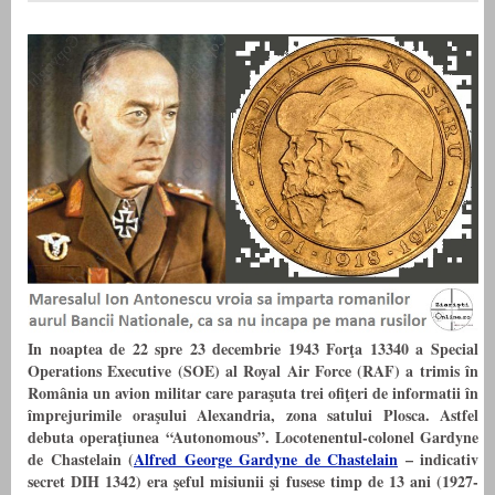
In noaptea de 22 spre 23 decembrie 1943 Forţa 13340 a Special
Operations Executive (SOE) al Royal Air Force (RAF) a trimis în
România un avion militar care paraşuta trei ofiţeri de informatii în
împrejurimile oraşului Alexandria, zona satului Plosca. Astfel
debuta operaţiunea “Autonomous”. Locotenentul-colonel Gardyne
de Chastelain (
Alfred George Gardyne de Chastelain
–
indicativ
secret DIH 1342) era şeful misiunii şi fusese timp de 13 ani (1927-