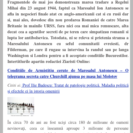
Fragmentele de mai jos demonstreaza marea tradare a Regelui
Mihai din 23 august 1944, faptul ca Maresalul Ion Antonescu se
afla in negocieri finale atat cu anglo-americanii cat si cu rusii dar
si, mai ales, dovedesc din nou predarea Romaniei de catre Marea
Britanie in mainile URSS, fara nici cea mai mica remuscare, alta
decat cea a agentilor secreti de pe teren care simpatizau romanii si
lupta lor antibolsevica. Totodata, ni se releva si prietenia stransa a
Maresalului Antonescu cu seful comunitatii evreiesti, dr
Filderman, pe care il rugase sa intervina la randul sau pe langa
Washington si Londra pentru a fi acceptate conditiile Bucurestilor.
Intertitlurile apartin redactiei Ziaristi Online:
Conditiile de Armistitiu cerute de Maresalul Antonescu – O
telegrama secreta catre Churchill ajunsa pe masa lui Molotov
Cititi si:
Prof Ilie Badescu: Tratat de patologie politică. Maladia politică
şi efectele ei în istoria omenirii
În circa 70 de ani au fost ucişi circa 180 de milioane de oameni
nevinovaţi, ceea ce înseamnă aproape 3 milioane de persoane