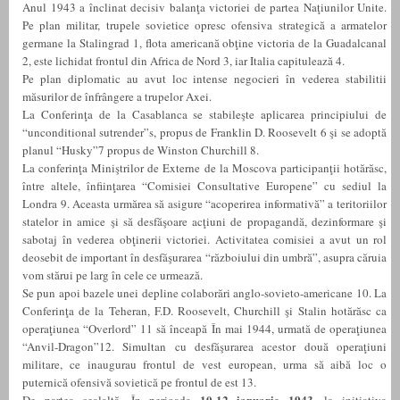
Anul 1943 a înclinat decisiv balanţa victoriei de partea Naţiunilor Unite.
Pe plan militar, trupele sovietice opresc ofensiva strategică a armatelor
germane la Stalingrad 1, flota americană obţine victoria de la Guadalcanal
2, este lichidat frontul din Africa de Nord 3, iar Italia capitulează 4.
Pe plan diplomatic au avut loc intense negocieri în vederea stabilitii
măsurilor de înfrângere a trupelor Axei.
La Conferinţa de la Casablanca se stabileşte aplicarea principiului de
“unconditional sutrender”s, propus de Franklin D. Roosevelt 6 şi se adoptă
planul “Husky”7 propus de Winston Churchill 8.
La conferinţa Miniştrilor de Externe de la Moscova participanţii hotărăsc,
între altele, înfiinţarea “Comisiei Consultative Europene” cu sediul la
Londra 9. Aceasta urmărea să asigure “acoperirea informativă” a teritoriilor
statelor in amice şi să desfăşoare acţiuni de propagandă, dezinformare şi
sabotaj în vederea obţinerii victoriei. Activitatea comisiei a avut un rol
deosebit de important în desfăşurarea “războiului din umbră”, asupra căruia
vom stărui pe larg în cele ce urmează.
Se pun apoi bazele unei depline colaborări anglo-sovieto-americane 10. La
Conferinţa de la Teheran, F.D. Roosevelt, Churchill şi Stalin hotărăsc ca
operaţiunea “Overlord” 11 să înceapă În mai 1944, urmată de operaţiunea
“Anvil-Dragon”12. Simultan cu desfăşurarea acestor două operaţiuni
militare, ce inaugurau frontul de vest european, urma să aibă loc o
puternică ofensivă sovietică pe frontul de est 13.
10-12 ianuarie 1943