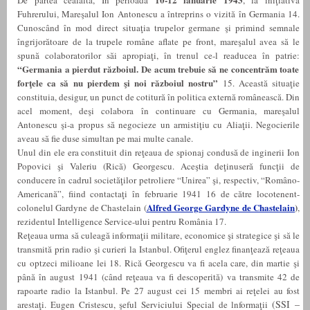
De partea cealaltă, În perioada
, la iniţiativa
Fuhrerului, Mareşalul Ion Antonescu a întreprins o vizită în Germania 14.
Cunoscând în mod direct situaţia trupelor germane şi primind semnale
îngrijorătoare de la trupele române aflate pe front, mareşalul avea să le
spună colaboratorilor săi apropiaţi, în trenul ce-l readucea în patrie:
“Germania a pierdut războiul. De acum trebuie să ne concentrăm toate
forţele ca să nu pierdem şi noi războiul nostru”
15.
Această situaţie
constituia, desigur, un punct de cotitură în politica externă românească. Din
acel moment, deşi colabora în continuare cu Germania, mareşalul
Antonescu şi-a propus să negocieze un armistiţiu cu Aliaţii. Negocierile
aveau să fie duse simultan pe mai multe canale.
Unul din ele era constituit din reţeaua de spionaj condusă de inginerii Ion
Popovici şi Valeriu (Rică) Georgescu. Aceştia deţinuseră funcţii de
conducere în cadrul societăţilor petroliere “Unirea” şi, respectiv, “Româno-
Americană”, fiind contactaţi în februarie 1941 16 de către locotenent-
Alfred George Gardyne de Chastelain
)
colonelul Gardyne de Chastelain (
,
rezidentul Intelligence Service-ului pentru România 17.
Reţeaua urma să culeagă informaţii militare, economice şi strategice şi să le
transmită prin radio şi curieri la Istanbul. Ofiţerul englez finanţează reţeaua
cu optzeci milioane lei 18. Rică Georgescu va fi acela care, din martie şi
până în august 1941 (când reţeaua va fi descoperită) va transmite 42 de
rapoarte radio la Istanbul. Pe 27 august cei 15 membri ai reţelei au fost
(SSI –
arestaţi. Eugen Cristescu, şeful Serviciului Special de lnformaţii