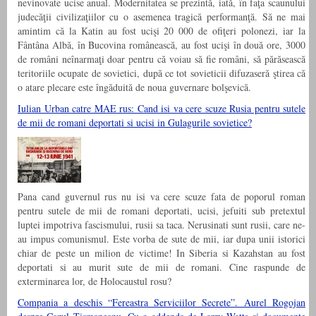
nevinovate ucise anual. Modernitatea se prezintă, iată, în faţa scaunului
judecăţii civilizaţiilor cu o asemenea tragică performanţă. Să ne mai
amintim că la Katin au fost ucişi 20 000 de ofiţeri polonezi, iar la
Fântâna Albă, în Bucovina românească, au fost ucişi în două ore, 3000
de români neînarmaţi doar pentru că voiau să fie români, să părăsească
teritoriile ocupate de sovietici, după ce tot sovieticii difuzaseră ştirea că
o atare plecare este îngăduită de noua guvernare bolşevică.
Iulian Urban catre MAE rus: Cand isi va cere scuze Rusia pentru sutele
de mii de romani deportati si ucisi in Gulagurile sovietice?
Pana cand guvernul rus nu isi va cere scuze fata de poporul roman
pentru sutele de mii de romani deportati, ucisi, jefuiti sub pretextul
luptei impotriva fascismului, rusii sa taca. Nerusinati sunt rusii, care ne-
au impus comunismul. Este vorba de sute de mii, iar dupa unii istorici
chiar de peste un milion de victime! In Siberia si Kazahstan au fost
deportati si au murit sute de mii de romani. Cine raspunde de
exterminarea lor, de Holocaustul rosu?
Compania a deschis “Fereastra Serviciilor Secrete”. Aurel Rogojan