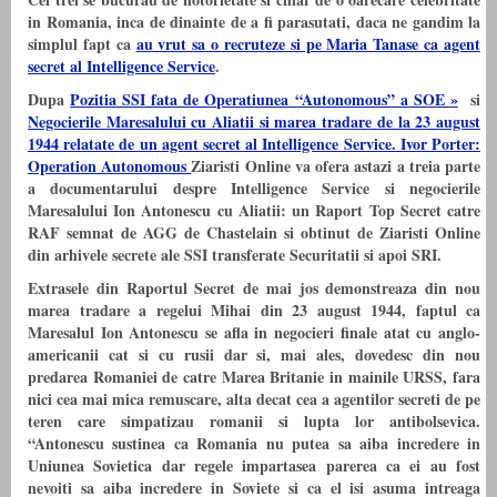
in Romania, inca de dinainte de a fi parasutati, daca ne gandim la
simplul fapt ca
au vrut sa o recruteze si pe Maria Tanase ca agent
secret al Intelligence Service
.
Dupa
Pozitia SSI fata de Operatiunea “Autonomous” a SOE »
si
Negocierile Maresalului cu Aliatii si marea tradare de la 23 august
1944 relatate de un agent secret al Intelligence Service. Ivor Porter:
Operation Autonomous
Ziaristi Online va ofera astazi a treia parte
a documentarului despre Intelligence Service si negocierile
Maresalului Ion Antonescu cu Aliatii:
un
Raport Top Secret catre
RAF semnat de AGG de Chastelain si obtinut de Ziaristi Online
din arhivele secrete ale SSI transferate Securitatii si apoi SRI.
Extrasele din Raportul Secret de mai jos demonstreaza din nou
marea tradare a regelui Mihai din 23 august 1944, faptul ca
Maresalul Ion Antonescu se afla in negocieri finale atat cu anglo-
americanii cat si cu rusii dar si, mai ales, dovedesc din nou
predarea Romaniei de catre Marea Britanie in mainile URSS, fara
nici cea mai mica remuscare, alta decat cea a agentilor secreti de pe
teren care simpatizau romanii si lupta lor antibolsevica.
“
Antonescu sustinea ca Romania nu putea sa aiba incredere in
Uniunea Sovietica dar regele impartasea parerea ca ei au fost
nevoiti sa aiba incredere in Soviete si ca el isi asuma intreaga