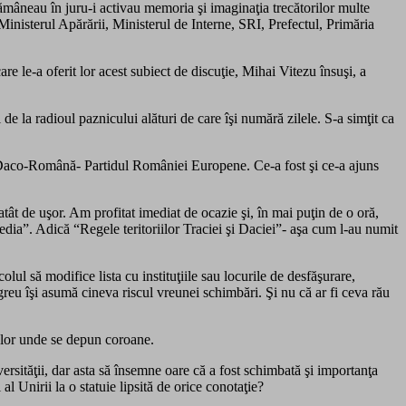
rămâneau în juru-i activau memoria şi imaginaţia trecătorilor multe
inisterul Apărării, Ministerul de Interne, SRI, Prefectul, Primăria
are le-a oferit lor acest subiect de discuţie, Mihai Vitezu însuşi, a
de la radioul paznicului alături de care îşi numără zilele. S-a simţit ca
a Daco-Română- Partidul României Europene. Ce-a fost şi ce-a ajuns
ât de uşor. Am profitat imediat de ocazie şi, în mai puţin de o oră,
edia”. Adică “Regele teritoriilor Traciei şi Daciei”- aşa cum l-au numit
ul să modifice lista cu instituţiile sau locurile de desfăşurare,
 greu îşi asumă cineva riscul vreunei schimbări. Şi nu că ar fi ceva rău
telor unde se depun coroane.
versităţii, dar asta să însemne oare că a fost schimbată şi importanţa
al Unirii la o statuie lipsită de orice conotaţie?