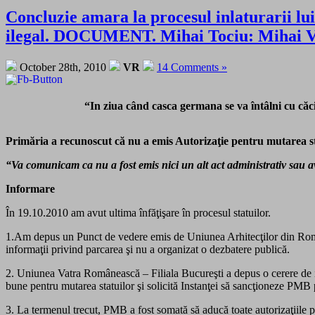
Concluzie amara la procesul inlaturarii lui
ilegal. DOCUMENT. Mihai Tociu: Mihai Vit
October 28th, 2010
VR
14 Comments »
“In ziua când casca germana se va întâlni cu căci
Primăria a recunoscut că nu a emis Autorizaţie pentru mutarea st
“Va comunicam ca nu a fost emis nici un alt act administrativ sau a
Informare
În 19.10.2010 am avut ultima înfăţişare în procesul statuilor.
1.Am depus un Punct de vedere emis de Uniunea Arhitecţilor din Români
informaţii privind parcarea şi nu a organizat o dezbatere publică.
2. Uniunea Vatra Românească – Filiala Bucureşti a depus o cerere de int
bune pentru mutarea statuilor şi solicită Instanţei să sancţioneze PMB 
3. La termenul trecut, PMB a fost somată să aducă toate autorizaţiile pe 