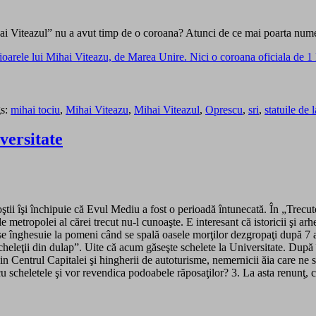
 Viteazul” nu a avut timp de o coroana? Atunci de ce mai poarta numel
ioarele lui Mihai Viteazu, de Marea Unire. Nici o coroana oficiala de 1 
s:
mihai tociu
,
Mihai Viteazu
,
Mihai Viteazul
,
Oprescu
,
sri
,
statuile de 
iversitate
tii îşi închipuie că Evul Mediu a fost o perioadă întunecată. În „Trecu
etropolei al cărei trecut nu-l cunoaşte. E interesant că istoricii şi ar
e se înghesuie la pomeni când se spală oasele morţilor dezgropaţi după 7 
heleţii din dulap”. Uite că acum găseşte schelete la Universitate. După î
i din Centrul Capitalei şi hingherii de autoturisme, nemernicii ăia care
 scheletele şi vor revendica podoabele răposaţilor? 3. La asta renunţ, că e