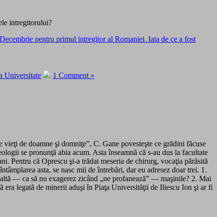
e intregitorului?
Decembrie pentru primul intregitor al Romaniei. Iata de ce a fost
la Universitate
1 Comment »
te vieţi de doamne şi domniţe”, C. Gane povesteşte ce grădini făcuse
heologii se pronunţă abia acum. Asta înseamnă că s-au dus la facultate
ani. Pentru că Oprescu şi-a trădat meseria de chirurg, vocaţia părăsită
ntâmplarea asta, se nasc mii de întrebări, dar eu adresez doar trei. 1.
 ne saltă — ca să nu exagerez zicând „ne profanează” — maşinile? 2. Mai
ra legată de minerii aduşi în Piaţa Universităţii de Iliescu Ion şi ar fi