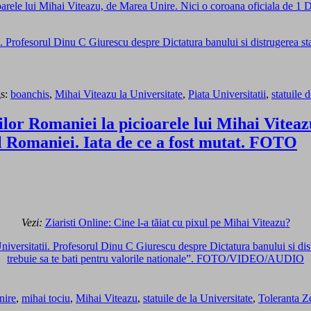
arele lui Mihai Viteazu, de Marea Unire. Nici o coroana oficiala de 1 De
. Profesorul Dinu C Giurescu despre Dictatura banului si distrugerea statal
s:
boanchis
,
Mihai Viteazu la Universitate
,
Piata Universitatii
,
statuile 
lor Romaniei la picioarele lui Mihai Viteaz
l Romaniei. Iata de ce a fost mutat. FOTO
Vezi:
Ziaristi Online: Cine l-a tăiat cu pixul pe Mihai Viteazu?
niversitatii. Profesorul Dinu C Giurescu despre Dictatura banului si distru
trebuie sa te bati pentru valorile nationale”. FOTO/VIDEO/AUDIO
nire
,
mihai tociu
,
Mihai Viteazu
,
statuile de la Universitate
,
Toleranta Z