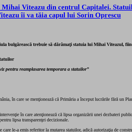
 Mihai Viteazu din centrul Capitalei. Statuil
eazu îi va tăia capul lui Sorin Oprescu
ula bulgărească trebuie să dărâmaţi statuia lui Mihai Viteazul, fiin
atuilor
viz pentru reamplasarea temporara a statuilor”
a, în care se menţionează că Primăria a început lucrările fără un Plan
ervenţie în care atenţionează că lipsa organizării unei dezbateri public
pentru lipsa transparenţei decizionale.
care le-a emis referitor la mutarea statuilor, adică autorizaţia de constr