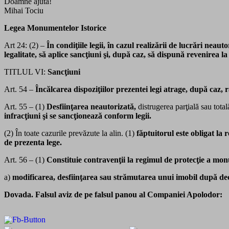
Doamne ajuta!
Mihai Tociu
Legea Monumentelor Istorice
Art 24: (2) –
În condiţiile legii, în cazul realizării de lucrări neaut
legalitate, să aplice sancţiuni şi, după caz, să dispună revenirea la 
TITLUL VI:
Sancţiuni
Art. 54 –
Încălcarea dispoziţiilor prezentei legi atrage, după caz,
Art. 55 – (1)
Desfiinţarea neautorizată,
distrugerea parţială sau total
infracţiuni şi se sancţionează conform legii.
(2) În toate cazurile prevăzute la alin. (1)
făptuitorul este obligat l
de prezenta lege.
Art. 56 – (1)
Constituie contravenţii la regimul de protecţie a monu
a)
modificarea, desfiinţarea sau strămutarea unui imobil după decl
Dovada. Falsul aviz de pe falsul panou al Companiei Apolodor: