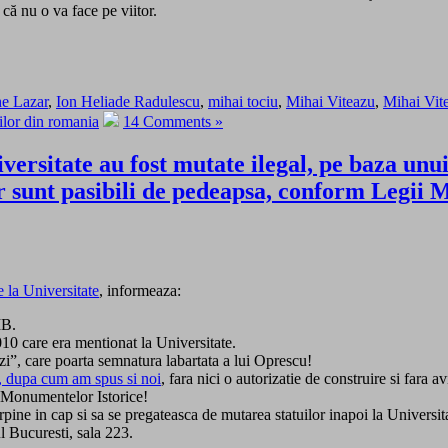
 că nu o va face pe viitor.
e Lazar
,
Ion Heliade Radulescu
,
mihai tociu
,
Mihai Viteazu
,
Mihai Vite
ilor din romania
14 Comments »
versitate au fost mutate ilegal, pe baza unu
 sunt pasibili de pedeapsa, conform Legi
e la Universitate
, informeaza:
MB.
0 care era mentionat la Universitate.
rzi”, care poarta semnatura labartata a lui Oprescu!
al, dupa cum am spus si noi
, fara nici o autorizatie de construire si fara a
i Monumentelor Istorice!
ne in cap si sa se pregateasca de mutarea statuilor inapoi la Universi
l Bucuresti, sala 223.