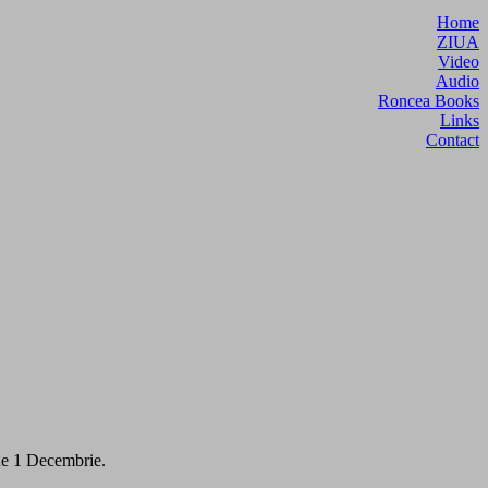
Home
ZIUA
Video
Audio
Roncea Books
Links
Contact
 de 1 Decembrie.