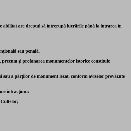
ie abilitat are dreptul să întrerupă lucrările până la intrarea în
enţională sau penală.
 precum şi profanarea monumentelor istorice constituie
lui sau a părţilor de monument lezat, conform avizelor prevăzute
uie infracţiuni:
 Cultelor;