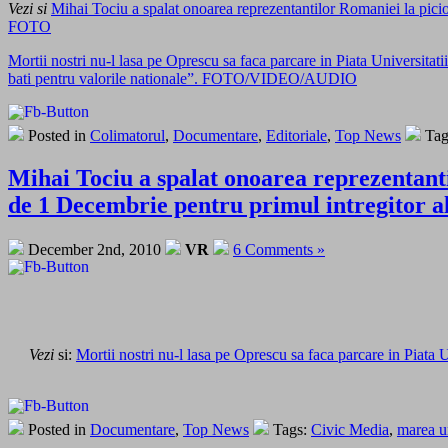
Vezi si
Mihai Tociu a spalat onoarea reprezentantilor Romaniei la picio
FOTO
Mortii nostri nu-l lasa pe Oprescu sa faca parcare in Piata Universitatii
bati pentru valorile nationale”. FOTO/VIDEO/AUDIO
Posted in
Colimatorul
,
Documentare
,
Editoriale
,
Top News
Tag
Mihai Tociu a spalat onoarea reprezentanti
de 1 Decembrie pentru primul intregitor a
December 2nd, 2010
VR
6 Comments »
Vezi
si:
Mortii nostri nu-l lasa pe Oprescu sa faca parcare in Piata U
Posted in
Documentare
,
Top News
Tags:
Civic Media
,
marea u