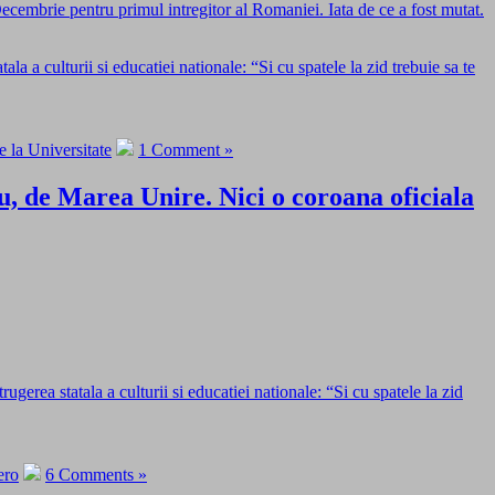
cembrie pentru primul intregitor al Romaniei. Iata de ce a fost mutat.
a a culturii si educatiei nationale: “Si cu spatele la zid trebuie sa te
de la Universitate
1 Comment »
u, de Marea Unire. Nici o coroana oficiala
gerea statala a culturii si educatiei nationale: “Si cu spatele la zid
ero
6 Comments »