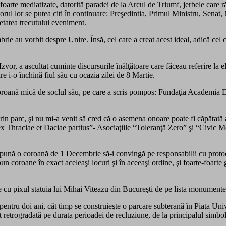
foarte mediatizate, datorită paradei de la Arcul de Triumf, jerbele care 
l lor se putea citi în continuare: Preşedintia, Primul Ministru, Senat, M
rietatea trecutului eveniment.
rie au vorbit despre Unire. Însă, cel care a creat acest ideal, adică cel c
vor, a ascultat cuminte discursurile înălţătoare care făceau referire la el 
re i-o închină fiul său cu ocazia zilei de 8 Martie.
o coroană mică de soclul său, pe care a scris pompos: Fundaţia Academi
n parc, şi nu mi-a venit să cred că o asemena onoare poate fi căpătată at
ex Thraciae et Daciae partius”- Asociaţiile “Toleranţă Zero” şi “Civic M
epună o coroană de 1 Decembrie să-i convingă pe responsabilii cu protocol
pun coroane în exact aceleaşi locuri şi în aceeaşi ordine, şi foarte-foarte
ie cu pixul statuia lui Mihai Viteazu din Bucureşti de pe lista monumen
 pentru doi ani, cât timp se construieşte o parcare subterană în Piaţa Uni
t retrogradată pe durata perioadei de recluziune, de la principalul simbol 