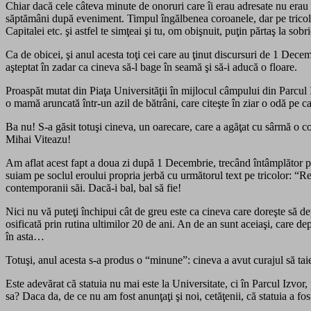
Chiar dacă cele câteva minute de onoruri care îi erau adresate nu erau 
săptămâni după eveniment. Timpul îngălbenea coroanele, dar pe tricoloru
Capitalei etc. şi astfel te simţeai şi tu, om obişnuit, puţin părtaş la sob
Ca de obicei, şi anul acesta toţi cei care au ţinut discursuri de 1 Decemb
aşteptat în zadar ca cineva să-l bage în seamă şi să-i aducă o floare.
Proaspăt mutat din Piaţa Universităţii în mijlocul câmpului din Parcul Iz
o mamă aruncată într-un azil de bătrâni, care citeşte în ziar o odă pe ca
Ba nu! S-a găsit totuşi cineva, un oarecare, care a agăţat cu sârmă 
Mihai Viteazu!
Am aflat acest fapt a doua zi după 1 Decembrie, trecând întâmplător pri
suiam pe soclul eroului propria jerbă cu următorul text pe tricolor: “R
contemporanii săi. Dacă-i bal, bal să fie!
Nici nu vă puteţi închipui cât de greu este ca cineva care doreşte să d
osificată prin rutina ultimilor 20 de ani. An de an sunt aceiaşi, care de
în asta…
Totuşi, anul acesta s-a produs o “minune”: cineva a avut curajul să ta
Este adevărat că statuia nu mai este la Universitate, ci în Parcul Izvor,
sa? Daca da, de ce nu am fost anunţaţi şi noi, cetăţenii, că statuia a fos