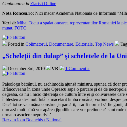
Continuarea la
Ziaristi Online
Nota Roncea.ro:
Nici macar Academia Nationala de Informatii “MIhai
Vezi si:
Mihai Tociu a spalat onoarea reprezentantilor Romaniei la pic
mutat. FOTO
Posted in
Colimatorul
,
Documentare
,
Editoriale
,
Top News
Tag
„Scheleţii din dulap” şi scheletele de la Un
December 3rd, 2010
VR
1 Comment »
Paleologu bătrânul, nu aschimodia ajunsă ministru, spunea că doar proş
Brâncoveanu în zona unde Oprescu sapă o parcare şi dă de necropolele m
degeaba, că nu-i nicio diferenţă de cultură între ei şi colivăresele car
îi blestemă destinul. Întâi a măcelărit limba română, vorbind despre „sc
Dacă tot se va amâna construcţia parcării, n-ar fi normal să fie goniţ
durează mult până vor apărea jigodiile care vor pretinde că sunt rude cu
urmat o asociere nepotrivită.
Razvan Ioan Boanchis / National