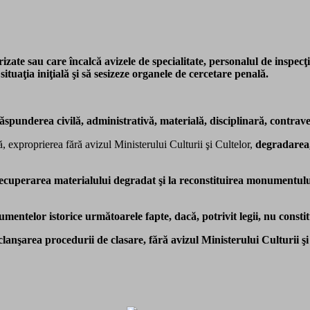
orizate sau care încalcă avizele de specialitate, personalul de inspecţ
situaţia iniţială şi să sesizeze organele de cercetare penală.
 răspunderea civilă, administrativă, materială, disciplinară, contrav
ă, exproprierea fără avizul Ministerului Culturii şi Cultelor,
degradarea,
a recuperarea materialului degradat şi la reconstituirea monumentu
mentelor istorice următoarele fapte, dacă, potrivit legii, nu constit
anşarea procedurii de clasare, fără avizul Ministerului Culturii şi