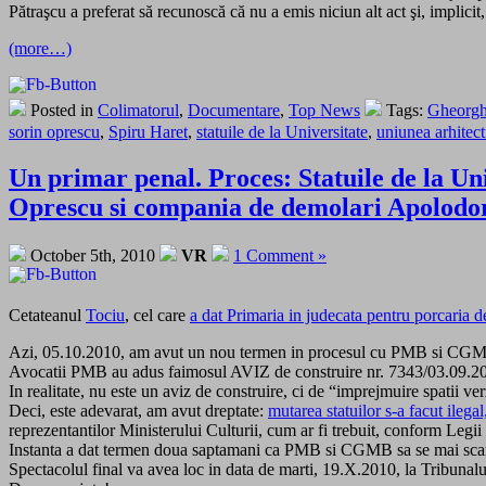
Pătraşcu a preferat să recunoscă că nu a emis niciun alt act şi, implicit,
(more…)
Posted in
Colimatorul
,
Documentare
,
Top News
Tags:
Gheorgh
sorin oprescu
,
Spiru Haret
,
statuile de la Universitate
,
uniunea arhitect
Un primar penal. Proces: Statuile de la Uni
Oprescu si compania de demolari Apolodor
October 5th, 2010
VR
1 Comment »
Cetateanul
Tociu
, cel care
a dat Primaria in judecata pentru porcaria d
Azi, 05.10.2010, am avut un nou termen in procesul cu PMB si CG
Avocatii PMB au adus faimosul AVIZ de construire nr. 7343/03.09.201
In realitate, nu este un aviz de construire, ci de “imprejmuire spatii ve
Deci, este adevarat, am avut dreptate:
mutarea statuilor s-a facut ileg
reprezentantilor Ministerului Culturii, cum ar fi trebuit, conform Legi
Instanta a dat termen doua saptamani ca PMB si CGMB sa se mai scarpi
Spectacolul final va avea loc in data de marti, 19.X.2010, la Tribunalu