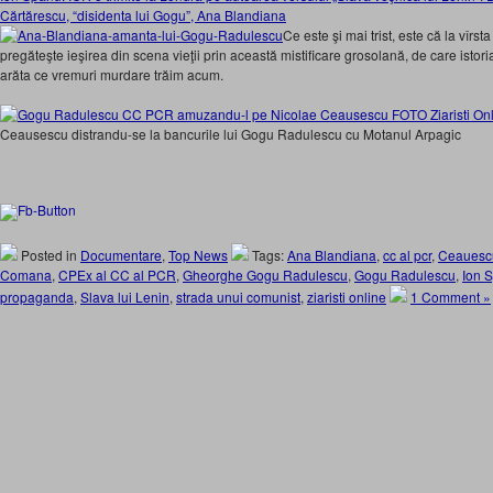
Cărtărescu, “disidenta lui Gogu”, Ana Blandiana
Ce este şi mai trist, este că la vîrs
pregăteşte ieşirea din scena vieţii prin această mistificare grosolană, de care istori
arăta ce vremuri murdare trăim acum.
Ceausescu distrandu-se la bancurile lui Gogu Radulescu cu Motanul Arpagic
Posted in
Documentare
,
Top News
Tags:
Ana Blandiana
,
cc al pcr
,
Ceauesc
Comana
,
CPEx al CC al PCR
,
Gheorghe Gogu Radulescu
,
Gogu Radulescu
,
Ion 
propaganda
,
Slava lui Lenin
,
strada unui comunist
,
ziaristi online
1 Comment »