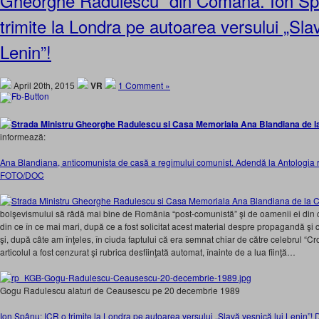
Gheorghe Rădulescu” din Comana. Ion Sp
trimite la Londra pe autoarea versului „Sla
Lenin”!
April 20th, 2015
VR
1 Comment »
informează:
Ana Blandiana, anticomunista de casă a regimului comunist. Adendă la Antologia 
FOTO/DOC
bolşevismului să râdă mai bine de România “post-comunistă” şi de oamenii ei din ce 
din ce în ce mai mari, după ce a fost solicitat acest material despre propagandă şi c
şi, după câte am înţeles, în ciuda faptului că era semnat chiar de către celebrul “C
articolul a fost cenzurat şi rubrica desfiinţată automat, înainte de a lua fiinţă…
Gogu Radulescu alaturi de Ceausescu pe 20 decembrie 1989
Ion Spânu: ICR o trimite la Londra pe autoarea versului „Slavă veşnică lui Lenin”! 