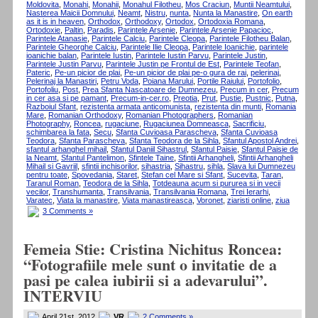
Moldovita
,
Monahi
,
Monahii
,
Monahul Filotheu
,
Mos Craciun
,
Muntii Neamtului
,
Nasterea Maicii Domnului
,
Neamt
,
Nistru
,
nunta
,
Nunta la Manastire
,
On earth
as it is in heaven
,
Orthodox
,
Orthodoxy
,
Ortodox
,
Ortodoxia Romana
,
Ortodoxie
,
Paltin
,
Paradis
,
Parintele Arsenie
,
Parintele Arsenie Papacioc
,
Parintele Atanasie
,
Parintele Calciu
,
Parintele Cleopa
,
Parintele Filotheu Balan
,
Parintele Gheorghe Calciu
,
Parintele Ilie Cleopa
,
Parintele Ioanichie
,
parintele
ioanichie balan
,
Parintele Iustin
,
Parintele Iustin Parvu
,
Parintele Justin
,
Parintele Justin Parvu
,
Parintele Justin pe Frontul de Est
,
Parintele Teofan
,
Pateric
,
Pe-un picior de plai
,
Pe-un picior de plai pe-o gura de rai
,
pelerinaj
,
Pelerinaj la Manastiri
,
Petru Voda
,
Poiana Marului
,
Portile Raiului
,
Portofolio
,
Portofoliu
,
Post
,
Prea Sfanta Nascatoare de Dumnezeu
,
Precum in cer
,
Precum
in cer asa si pe pamant
,
Precum-in-cer.ro
,
Preotia
,
Prut
,
Pustie
,
Pustnic
,
Putna
,
Razboiul Sfant
,
rezistenta armata anticomunista
,
rezistenta din munti
,
Romania
Mare
,
Romanian Orthodoxy
,
Romanian Photographers
,
Romanian
Photography
,
Roncea
,
rugaciune
,
Rugaciunea Domneasca
,
Sacrificiu
,
schimbarea la fata
,
Secu
,
Sfanta Cuvioasa Parascheva
,
Sfanta Cuvioasa
Teodora
,
Sfanta Parascheva
,
Sfanta Teodora de la Sihla
,
Sfantul Apostol Andrei
,
sfantul arhanghel mihail
,
Sfantul Daniil Sihastrul
,
Sfantul Paisie
,
Sfantul Paisie de
la Neamt
,
Sfantul Pantelimon
,
Sfintele Taine
,
Sfintii Arhangheli
,
Sfintii Arhangheli
Mihail si Gavriil
,
sfintii inchisorilor
,
sihastria
,
Sihastru
,
sihla
,
Slava lui Dumnezeu
pentru toate
,
Spovedania
,
Staret
,
Stefan cel Mare si Sfant
,
Sucevita
,
Taran
,
Taranul Roman
,
Teodora de la Sihla
,
Totdeauna acum si pururea si in vecii
vecilor
,
Transhumanta
,
Transilvania
,
Transilvania Romana
,
Trei Ierarhi
,
Varatec
,
Viata la manastire
,
Viata manastireasca
,
Voronet
,
ziaristi online
,
ziua
3 Comments »
Femeia Stie: Cristina Nichitus Roncea:
“Fotografiile mele sunt o invitatie de a
pasi pe calea iubirii si a adevarului”.
INTERVIU
April 21st, 2012
VR
2 Comments »