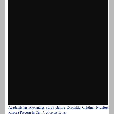
Academician Alexandru Surdu despre Expozitia Cristinei Nichitus
Roncea Precum in Cer
de
Precum-in-cer