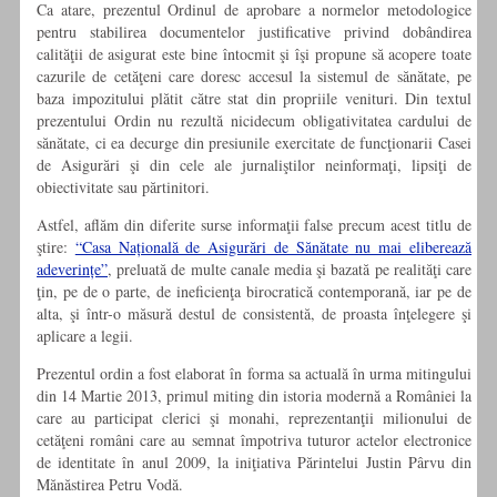
Ca atare, prezentul Ordinul de aprobare a normelor metodologice
pentru stabilirea documentelor justificative privind dobândirea
calităţii de asigurat este bine întocmit şi îşi propune să acopere toate
cazurile de cetăţeni care doresc accesul la sistemul de sănătate, pe
baza impozitului plătit către stat din propriile venituri. Din textul
prezentului Ordin nu rezultă nicidecum obligativitatea cardului de
sănătate, ci ea decurge din presiunile exercitate de funcţionarii Casei
de Asigurări şi din cele ale jurnaliştilor neinformaţi, lipsiţi de
obiectivitate sau părtinitori.
Astfel, aflăm din diferite surse informaţii false precum acest titlu de
ştire:
“Casa Națională de Asigurări de Sănătate nu mai eliberează
adeverințe”
, preluată de multe canale media şi bazată pe realităţi care
ţin, pe de o parte, de ineficienţa birocratică contemporană, iar pe de
alta, şi într-o măsură destul de consistentă, de proasta înţelegere şi
aplicare a legii.
Prezentul ordin a fost elaborat în forma sa actuală în urma mitingului
din 14 Martie 2013, primul miting din istoria modernă a României la
care au participat clerici şi monahi, reprezentanţii milionului de
cetăţeni români care au semnat împotriva tuturor actelor electronice
de identitate în anul 2009, la iniţiativa Părintelui Justin Pârvu din
Mănăstirea Petru Vodă.