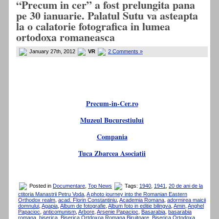
“Precum in cer” a fost prelungita pana
pe 30 ianuarie. Palatul Sutu va asteapta
la o calatorie fotografica in lumea
ortodoxa romaneasca
January 27th, 2012
VR
2 Comments »
Precum-in-Cer.ro
Muzeul Bucurestiului
Compania
Tuca Zbarcea Asociatii
Posted in
Documentare
,
Top News
Tags:
1940
,
1941
,
20 de ani de la
ctitoria Manastrii Petru Voda
,
A photo journey into the Romanian Eastern
Orthodox realm
,
acad. Florin Constantiniu
,
Academia Romana
,
adormirea maicii
domnului
,
Agapia
,
Album de fotografie
,
Album foto in editie bilingva
,
Amin
,
Anghel
Papacioc
,
anticomunism
,
Arbore
,
Arsenie Papacioc
,
Basarabia
,
basarabia
romana
,
biserica
,
Biserica Ortdoxoa Romana Biruitoare
,
Biserica Ortodoxa