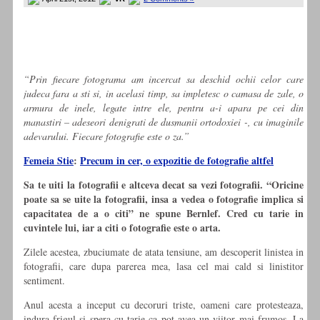
“Prin fiecare fotograma am incercat sa deschid ochii celor care
judeca fara a sti si, in acelasi timp, sa impletesc o camasa de zale, o
armura de inele, legate intre ele, pentru a-i apara pe cei din
manastiri – adeseori denigrati de dusmanii ortodoxiei -, cu imaginile
adevarului. Fiecare fotografie este o za.”
Femeia Stie
:
Precum in cer, o expozitie de fotografie altfel
Sa te uiti la fotografii e altceva decat sa vezi fotografii. “Oricine
poate sa se uite la fotografii, insa a vedea o fotografie implica si
capacitatea de a o citi” ne spune Bernlef. Cred cu tarie in
cuvintele lui, iar a citi o fotografie este o arta.
Zilele acestea, zbuciumate de atata tensiune, am descoperit linistea in
fotografii, care dupa parerea mea, lasa cel mai cald si linistitor
sentiment.
Anul acesta a inceput cu decoruri triste, oameni care protesteaza,
indura frigul si spera cu tarie ca pot avea un viitor mai frumos. La