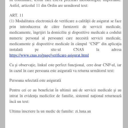
Astfel, articolul 11 din Ordin are următorul text:
ART. 11
(1) Modalitatea electronică de verificare a calităţii de asigurat se face
prin introducerea de către furnizorii de servicii medicale,
medicamente, îngrijiri la domiciliu şi dispozitive medicale a codului
numeric personal al persoanei care necesită servicii medicale,
medicamente şi dispozitive medicale în câmpul “CNP” din aplicaţia
instalată pe site-ul CNAS la adresa
https://www.cnas.ro/page/verificare-asigurat.html
Ca şi observaţie, linkul este perfect funcţional, cere doar CNP-ul, iar
în cazul în care persoana este asigurată va returna următorul text:
Persoana selectată este asigurată
Pentru cei ce au beneficiat în ultimii ani de servicii medicale şi au
intrat în evidenţa medicilor de familie, sistemul naţional returnează
încă un text:
Ultima înscriere la un medic de familie: zi.luna.an