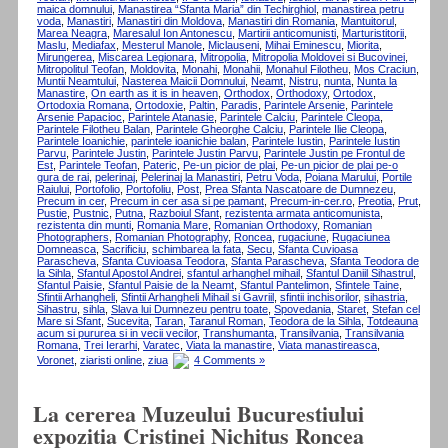
maica domnului
,
Manastirea “Sfanta Maria” din Techirghiol
,
manastirea petru
voda
,
Manastiri
,
Manastiri din Moldova
,
Manastiri din Romania
,
Mantuitorul
,
Marea Neagra
,
Maresalul Ion Antonescu
,
Martirii anticomunisti
,
Marturistitorii
,
Maslu
,
Mediafax
,
Mesterul Manole
,
Miclauseni
,
Mihai Eminescu
,
Miorita
,
Mirungerea
,
Miscarea Legionara
,
Mitropolia
,
Mitropolia Moldovei si Bucovinei
,
Mitropolitul Teofan
,
Moldovita
,
Monahi
,
Monahii
,
Monahul Filotheu
,
Mos Craciun
,
Muntii Neamtului
,
Nasterea Maicii Domnului
,
Neamt
,
Nistru
,
nunta
,
Nunta la
Manastire
,
On earth as it is in heaven
,
Orthodox
,
Orthodoxy
,
Ortodox
,
Ortodoxia Romana
,
Ortodoxie
,
Paltin
,
Paradis
,
Parintele Arsenie
,
Parintele
Arsenie Papacioc
,
Parintele Atanasie
,
Parintele Calciu
,
Parintele Cleopa
,
Parintele Filotheu Balan
,
Parintele Gheorghe Calciu
,
Parintele Ilie Cleopa
,
Parintele Ioanichie
,
parintele ioanichie balan
,
Parintele Iustin
,
Parintele Iustin
Parvu
,
Parintele Justin
,
Parintele Justin Parvu
,
Parintele Justin pe Frontul de
Est
,
Parintele Teofan
,
Pateric
,
Pe-un picior de plai
,
Pe-un picior de plai pe-o
gura de rai
,
pelerinaj
,
Pelerinaj la Manastiri
,
Petru Voda
,
Poiana Marului
,
Portile
Raiului
,
Portofolio
,
Portofoliu
,
Post
,
Prea Sfanta Nascatoare de Dumnezeu
,
Precum in cer
,
Precum in cer asa si pe pamant
,
Precum-in-cer.ro
,
Preotia
,
Prut
,
Pustie
,
Pustnic
,
Putna
,
Razboiul Sfant
,
rezistenta armata anticomunista
,
rezistenta din munti
,
Romania Mare
,
Romanian Orthodoxy
,
Romanian
Photographers
,
Romanian Photography
,
Roncea
,
rugaciune
,
Rugaciunea
Domneasca
,
Sacrificiu
,
schimbarea la fata
,
Secu
,
Sfanta Cuvioasa
Parascheva
,
Sfanta Cuvioasa Teodora
,
Sfanta Parascheva
,
Sfanta Teodora de
la Sihla
,
Sfantul Apostol Andrei
,
sfantul arhanghel mihail
,
Sfantul Daniil Sihastrul
,
Sfantul Paisie
,
Sfantul Paisie de la Neamt
,
Sfantul Pantelimon
,
Sfintele Taine
,
Sfintii Arhangheli
,
Sfintii Arhangheli Mihail si Gavriil
,
sfintii inchisorilor
,
sihastria
,
Sihastru
,
sihla
,
Slava lui Dumnezeu pentru toate
,
Spovedania
,
Staret
,
Stefan cel
Mare si Sfant
,
Sucevita
,
Taran
,
Taranul Roman
,
Teodora de la Sihla
,
Totdeauna
acum si pururea si in vecii vecilor
,
Transhumanta
,
Transilvania
,
Transilvania
Romana
,
Trei Ierarhi
,
Varatec
,
Viata la manastire
,
Viata manastireasca
,
Voronet
,
ziaristi online
,
ziua
4 Comments »
La cererea Muzeului Bucurestiului
expozitia Cristinei Nichitus Roncea