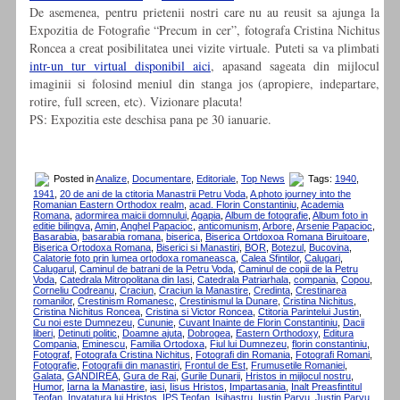
De asemenea, pentru prietenii nostri care nu au reusit sa ajunga la
Expozitia de Fotografie “Precum in cer”, fotografa Cristina Nichitus
Roncea a creat posibilitatea unei vizite virtuale. Puteti sa va plimbati
intr-un tur virtual disponibil aici
, apasand sageata din mijlocul
imaginii si folosind meniul din stanga jos (apropiere, indepartare,
rotire, full screen, etc). Vizionare placuta!
PS: Expozitia este deschisa pana pe 30 ianuarie.
Posted in
Analize
,
Documentare
,
Editoriale
,
Top News
Tags:
1940
,
1941
,
20 de ani de la ctitoria Manastrii Petru Voda
,
A photo journey into the
Romanian Eastern Orthodox realm
,
acad. Florin Constantiniu
,
Academia
Romana
,
adormirea maicii domnului
,
Agapia
,
Album de fotografie
,
Album foto in
editie bilingva
,
Amin
,
Anghel Papacioc
,
anticomunism
,
Arbore
,
Arsenie Papacioc
,
Basarabia
,
basarabia romana
,
biserica
,
Biserica Ortdoxoa Romana Biruitoare
,
Biserica Ortodoxa Romana
,
Biserici si Manastiri
,
BOR
,
Botezul
,
Bucovina
,
Calatorie foto prin lumea ortodoxa romaneasca
,
Calea Sfintilor
,
Calugari
,
Calugarul
,
Caminul de batrani de la Petru Voda
,
Caminul de copii de la Petru
Voda
,
Catedrala Mitropolitana din Iasi
,
Catedrala Patriarhala
,
compania
,
Copou
,
Corneliu Codreanu
,
Craciun
,
Craciun la Manastire
,
Credinta
,
Crestinarea
romanilor
,
Crestinism Romanesc
,
Crestinismul la Dunare
,
Cristina Nichitus
,
Cristina Nichitus Roncea
,
Cristina si Victor Roncea
,
Ctitoria Parintelui Justin
,
Cu noi este Dumnezeu
,
Cununie
,
Cuvant Inainte de Florin Constantiniu
,
Dacii
liberi
,
Detinuti politic
,
Doamne ajuta
,
Dobrogea
,
Eastern Orthodoxy
,
Editura
Compania
,
Eminescu
,
Familia Ortodoxa
,
Fiul lui Dumnezeu
,
florin constantiniu
,
Fotograf
,
Fotografa Cristina Nichitus
,
Fotografi din Romania
,
Fotografi Romani
,
Fotografie
,
Fotografii din manastiri
,
Frontul de Est
,
Frumusetile Romaniei
,
Galata
,
GANDIREA
,
Gura de Rai
,
Gurile Dunarii
,
Hristos in mijlocul nostru
,
Humor
,
Iarna la Manastire
,
iasi
,
Iisus Hristos
,
Impartasania
,
Inalt Preasfintitul
Teofan
,
Invatatura lui Hristos
,
IPS Teofan
,
Isihastru
,
Iustin Parvu
,
Justin Parvu
,