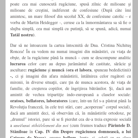
poate cea mai cunoscută rugăciune, spusă zilnic de milioane şi
milioane de creştini, indiferent de confesiune (După câte îmi
amintesc, un mare filosof din secolul XX, de confesiune catolic – e
vorba de Martin Heidegger -, ceruse ca la înmormântarea sa să fie o
slujba simplă, cea mai simplă cu putinţă, să se spună, adică, numai
Tatăl nostru)
.
Dar să ne întoarcem la cartea întocmită de Dna. Cristina Nichituş
Roncea! În ea vedem nu numai imagini din mănăstiri, cu viaţa de
obşte, de la rugăciune până la muncă – cum se descompune analitic
lucrarea
celor care au depus jurământul de castitate, sărăcie şi
: rugăciune
muncă (ora et labora
)
ascultare
şi
, spuneau bededictinii
-,
ci şi imagini din afara mănăstirii, întâlnirea celor rugători cu
mirenii, în diverse situaţii, care ţin de munca acestora, de viaţa de
familie, de creşterea copiilor, de îngrijirea bătrânilor. Şi, dacă am
amintit de vechea tripartiţie indo-europeană a claselor sociale:
oratoes, bellatores, laboratores
(care, într-un fel s-a păstrat până la
Revoluţia franceză, în cele trei stări, care „acopereau” corpul social),
dacă am amintit deci, să observăm că, în mănăstirile ortodoxe, pe
„drumul” istoriei, pare să se fi pierdut cea de-a treia expresie socială
Părintele D.
a
unei/unui stihii/element din noi
(cum frumos traduce
Stăniloae
Cap. IV din Despre rugăciunea domnească, a lui
în
Grigore de Nyssa)
bellum
, anume
, lupta, şi, odată cu ea clasa