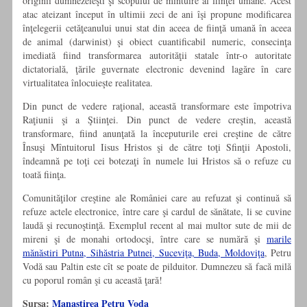
originii dumnezeieşti şi scopului de mîntuire al fiinţei umane. Acest
atac ateizant început în ultimii zeci de ani îşi propune modificarea
înţelegerii cetăţeanului unui stat din aceea de fiinţă umană în aceea
de animal (darwinist) şi obiect cuantificabil numeric, consecinţa
imediată fiind transformarea autorităţii statale într-o autoritate
dictatorială, ţările guvernate electronic devenind lagăre în care
virtualitatea înlocuieşte realitatea.
Din punct de vedere raţional, această transformare este împotriva
Raţiunii şi a Ştiinţei. Din punct de vedere creştin, această
transformare, fiind anunţată la începuturile erei creştine de către
Însuşi Mîntuitorul Iisus Hristos şi de către toţi Sfinţii Apostoli,
îndeamnă pe toţi cei botezaţi în numele lui Hristos să o refuze cu
toată fiinţa.
Comunităţilor creştine ale României care au refuzat şi continuă să
refuze actele electronice, între care şi cardul de sănătate, li se cuvine
laudă şi recunoştinţă. Exemplul recent al mai multor sute de mii de
mireni şi de monahi ortodocşi, între care se numără şi
marile
mănăstiri Putna, Sihăstria Putnei, Suceviţa, Buda, Moldoviţa
, Petru
Vodă sau Paltin este cît se poate de pilduitor. Dumnezeu să facă milă
cu poporul român şi cu această ţară!
Sursa:
Manastirea Petru Voda