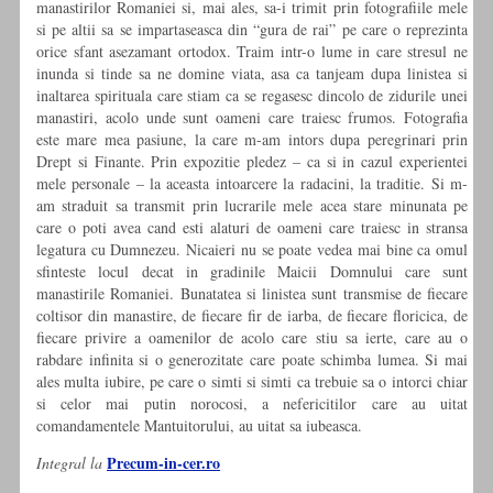
manastirilor Romaniei si, mai ales, sa-i trimit prin fotografiile mele
si pe altii sa se impartaseasca din “gura de rai” pe care o reprezinta
orice sfant asezamant ortodox. Traim intr-o lume in care stresul ne
inunda si tinde sa ne domine viata, asa ca tanjeam dupa linistea si
inaltarea spirituala care stiam ca se regasesc dincolo de zidurile unei
manastiri, acolo unde sunt oameni care traiesc frumos. Fotografia
este mare mea pasiune, la care m-am intors dupa peregrinari prin
Drept si Finante. Prin expozitie pledez – ca si in cazul experientei
mele personale – la aceasta intoarcere la radacini, la traditie. Si m-
am straduit sa transmit prin lucrarile mele acea stare minunata pe
care o poti avea cand esti alaturi de oameni care traiesc in stransa
legatura cu Dumnezeu. Nicaieri nu se poate vedea mai bine ca omul
sfinteste locul decat in gradinile Maicii Domnului care sunt
manastirile Romaniei. Bunatatea si linistea sunt transmise de fiecare
coltisor din manastire, de fiecare fir de iarba, de fiecare floricica, de
fiecare privire a oamenilor de acolo care stiu sa ierte, care au o
rabdare infinita si o generozitate care poate schimba lumea. Si mai
ales multa iubire, pe care o simti si simti ca trebuie sa o intorci chiar
si celor mai putin norocosi, a nefericitilor care au uitat
comandamentele Mantuitorului, au uitat sa iubeasca.
Precum-in-cer.ro
Integral la