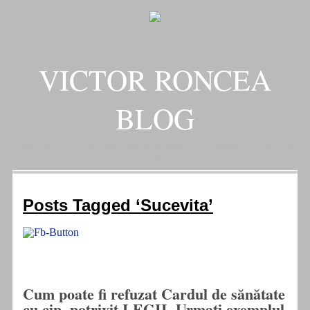
VICTOR RONCEA
BLOG
„ADEVARUL RAMANE, ORICARE AR FI SOARTA SLUJITORILOR SAI" – GH.
I. B.
Posts Tagged ‘Sucevita’
Cum poate fi refuzat Cardul de sănătate
cu cip, potrivit LEGII. Urmaţi exemplul