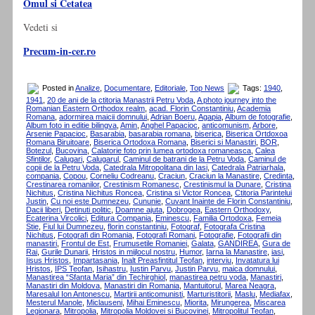
Omul si Cetatea
Vedeti si
Precum-in-cer.ro
Posted in
Analize
,
Documentare
,
Editoriale
,
Top News
Tags:
1940
,
1941
,
20 de ani de la ctitoria Manastrii Petru Voda
,
A photo journey into the
Romanian Eastern Orthodox realm
,
acad. Florin Constantiniu
,
Academia
Romana
,
adormirea maicii domnului
,
Adrian Boeru
,
Agapia
,
Album de fotografie
,
Album foto in editie bilingva
,
Amin
,
Anghel Papacioc
,
anticomunism
,
Arbore
,
Arsenie Papacioc
,
Basarabia
,
basarabia romana
,
biserica
,
Biserica Ortdoxoa
Romana Biruitoare
,
Biserica Ortodoxa Romana
,
Biserici si Manastiri
,
BOR
,
Botezul
,
Bucovina
,
Calatorie foto prin lumea ortodoxa romaneasca
,
Calea
Sfintilor
,
Calugari
,
Calugarul
,
Caminul de batrani de la Petru Voda
,
Caminul de
copii de la Petru Voda
,
Catedrala Mitropolitana din Iasi
,
Catedrala Patriarhala
,
compania
,
Copou
,
Corneliu Codreanu
,
Craciun
,
Craciun la Manastire
,
Credinta
,
Crestinarea romanilor
,
Crestinism Romanesc
,
Crestinismul la Dunare
,
Cristina
Nichitus
,
Cristina Nichitus Roncea
,
Cristina si Victor Roncea
,
Ctitoria Parintelui
Justin
,
Cu noi este Dumnezeu
,
Cununie
,
Cuvant Inainte de Florin Constantiniu
,
Dacii liberi
,
Detinuti politic
,
Doamne ajuta
,
Dobrogea
,
Eastern Orthodoxy
,
Ecaterina Vircolici
,
Editura Compania
,
Eminescu
,
Familia Ortodoxa
,
Femeia
Stie
,
Fiul lui Dumnezeu
,
florin constantiniu
,
Fotograf
,
Fotografa Cristina
Nichitus
,
Fotografi din Romania
,
Fotografi Romani
,
Fotografie
,
Fotografii din
manastiri
,
Frontul de Est
,
Frumusetile Romaniei
,
Galata
,
GANDIREA
,
Gura de
Rai
,
Gurile Dunarii
,
Hristos in mijlocul nostru
,
Humor
,
Iarna la Manastire
,
iasi
,
Iisus Hristos
,
Impartasania
,
Inalt Preasfintitul Teofan
,
interviu
,
Invatatura lui
Hristos
,
IPS Teofan
,
Isihastru
,
Iustin Parvu
,
Justin Parvu
,
maica domnului
,
Manastirea “Sfanta Maria” din Techirghiol
,
manastirea petru voda
,
Manastiri
,
Manastiri din Moldova
,
Manastiri din Romania
,
Mantuitorul
,
Marea Neagra
,
Maresalul Ion Antonescu
,
Martirii anticomunisti
,
Marturistitorii
,
Maslu
,
Mediafax
,
Mesterul Manole
,
Miclauseni
,
Mihai Eminescu
,
Miorita
,
Mirungerea
,
Miscarea
Legionara
,
Mitropolia
,
Mitropolia Moldovei si Bucovinei
,
Mitropolitul Teofan
,