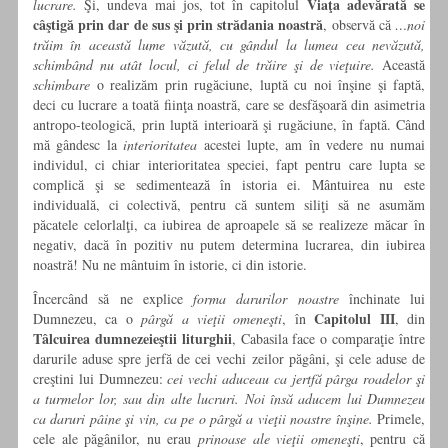
Viaţa adevărată se
lucrare.
Şi, undeva mai jos, tot în capitolul
câştigă prin dar de sus şi prin strădania noastră
, observă că
…noi
trăim în această lume văzută, cu gândul la lumea cea nevăzută,
schimbând nu atât locul, ci felul de trăire şi de vieţuire.
Această
schimbare
o realizăm prin rugăciune, luptă cu noi înşine şi faptă,
deci cu lucrare a toată fiinţa noastră, care se desfăşoară din asimetria
antropo-teologică, prin luptă interioară şi rugăciune, în faptă. Când
mă gândesc la
interioritatea
acestei lupte, am în vedere nu numai
individul, ci chiar interioritatea speciei, fapt pentru care lupta se
complică şi se sedimentează în istoria ei. Mântuirea nu este
individuală, ci colectivă, pentru că suntem siliţi să ne asumăm
păcatele celorlalţi, ca iubirea de aproapele să se realizeze măcar în
negativ, dacă în pozitiv nu putem determina lucrarea, din iubirea
noastră! Nu ne mântuim în istorie, ci din istorie.
Încercând să ne explice
forma darurilor noastre
închinate lui
Capitolul III
Dumnezeu, ca o
pârgă a vieţii omeneşti
, în
, din
Tâlcuirea dumnezeieştii liturghii
, Cabasila face o comparaţie între
darurile aduse spre jerfă de cei vechi zeilor păgâni, şi cele aduse de
creştini lui Dumnezeu:
cei vechi aduceau ca jertfă pârga roadelor şi
a turmelor lor, sau din alte lucruri. Noi însă aducem lui Dumnezeu
ca daruri pâine şi vin, ca pe o pârgă a vieţii noastre înşine.
Primele,
cele ale păgânilor, nu erau
prinoase ale vieţii omeneşti
, pentru că