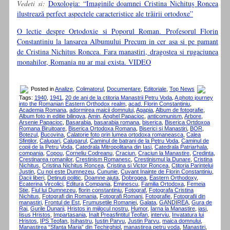
Vedeti si:
Doxologia: “Imaginile doamnei Cristina Nichituş Roncea
ilustrează perfect aspectele caracteristice ale trăirii ortodoxe”
O lectie despre Ortodoxie si Poporul Roman. Profesorul Florin
Constantiniu la lansarea Albumului Precum in cer asa si pe pamant
de Cristina Nichitus Roncea. Fara manastiri, dragostea si rugaciunea
monahilor, Romania nu ar mai exista. VIDEO
Posted in
Analize
,
Colimatorul
,
Documentare
,
Editoriale
,
Top News
Tags:
1940
,
1941
,
20 de ani de la ctitoria Manastrii Petru Voda
,
A photo journey
into the Romanian Eastern Orthodox realm
,
acad. Florin Constantiniu
,
Academia Romana
,
adormirea maicii domnului
,
Agapia
,
Album de fotografie
,
Album foto in editie bilingva
,
Amin
,
Anghel Papacioc
,
anticomunism
,
Arbore
,
Arsenie Papacioc
,
Basarabia
,
basarabia romana
,
biserica
,
Biserica Ortdoxoa
Romana Biruitoare
,
Biserica Ortodoxa Romana
,
Biserici si Manastiri
,
BOR
,
Botezul
,
Bucovina
,
Calatorie foto prin lumea ortodoxa romaneasca
,
Calea
Sfintilor
,
Calugari
,
Calugarul
,
Caminul de batrani de la Petru Voda
,
Caminul de
copii de la Petru Voda
,
Catedrala Mitropolitana din Iasi
,
Catedrala Patriarhala
,
compania
,
Copou
,
Corneliu Codreanu
,
Craciun
,
Craciun la Manastire
,
Credinta
,
Crestinarea romanilor
,
Crestinism Romanesc
,
Crestinismul la Dunare
,
Cristina
Nichitus
,
Cristina Nichitus Roncea
,
Cristina si Victor Roncea
,
Ctitoria Parintelui
Justin
,
Cu noi este Dumnezeu
,
Cununie
,
Cuvant Inainte de Florin Constantiniu
,
Dacii liberi
,
Detinuti politic
,
Doamne ajuta
,
Dobrogea
,
Eastern Orthodoxy
,
Ecaterina Vircolici
,
Editura Compania
,
Eminescu
,
Familia Ortodoxa
,
Femeia
Stie
,
Fiul lui Dumnezeu
,
florin constantiniu
,
Fotograf
,
Fotografa Cristina
Nichitus
,
Fotografi din Romania
,
Fotografi Romani
,
Fotografie
,
Fotografii din
manastiri
,
Frontul de Est
,
Frumusetile Romaniei
,
Galata
,
GANDIREA
,
Gura de
Rai
,
Gurile Dunarii
,
Hristos in mijlocul nostru
,
Humor
,
Iarna la Manastire
,
iasi
,
Iisus Hristos
,
Impartasania
,
Inalt Preasfintitul Teofan
,
interviu
,
Invatatura lui
Hristos
,
IPS Teofan
,
Isihastru
,
Iustin Parvu
,
Justin Parvu
,
maica domnului
,
Manastirea “Sfanta Maria” din Techirghiol
,
manastirea petru voda
,
Manastiri
,