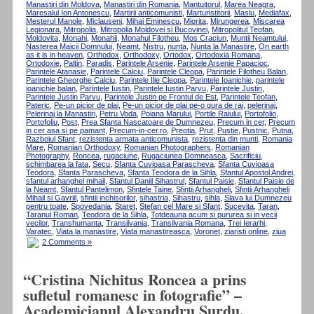
Manastiri din Moldova
,
Manastiri din Romania
,
Mantuitorul
,
Marea Neagra
,
Maresalul Ion Antonescu
,
Martirii anticomunisti
,
Marturistitorii
,
Maslu
,
Mediafax
,
Mesterul Manole
,
Miclauseni
,
Mihai Eminescu
,
Miorita
,
Mirungerea
,
Miscarea
Legionara
,
Mitropolia
,
Mitropolia Moldovei si Bucovinei
,
Mitropolitul Teofan
,
Moldovita
,
Monahi
,
Monahii
,
Monahul Filotheu
,
Mos Craciun
,
Muntii Neamtului
,
Nasterea Maicii Domnului
,
Neamt
,
Nistru
,
nunta
,
Nunta la Manastire
,
On earth
as it is in heaven
,
Orthodox
,
Orthodoxy
,
Ortodox
,
Ortodoxia Romana
,
Ortodoxie
,
Paltin
,
Paradis
,
Parintele Arsenie
,
Parintele Arsenie Papacioc
,
Parintele Atanasie
,
Parintele Calciu
,
Parintele Cleopa
,
Parintele Filotheu Balan
,
Parintele Gheorghe Calciu
,
Parintele Ilie Cleopa
,
Parintele Ioanichie
,
parintele
ioanichie balan
,
Parintele Iustin
,
Parintele Iustin Parvu
,
Parintele Justin
,
Parintele Justin Parvu
,
Parintele Justin pe Frontul de Est
,
Parintele Teofan
,
Pateric
,
Pe-un picior de plai
,
Pe-un picior de plai pe-o gura de rai
,
pelerinaj
,
Pelerinaj la Manastiri
,
Petru Voda
,
Poiana Marului
,
Portile Raiului
,
Portofolio
,
Portofoliu
,
Post
,
Prea Sfanta Nascatoare de Dumnezeu
,
Precum in cer
,
Precum
in cer asa si pe pamant
,
Precum-in-cer.ro
,
Preotia
,
Prut
,
Pustie
,
Pustnic
,
Putna
,
Razboiul Sfant
,
rezistenta armata anticomunista
,
rezistenta din munti
,
Romania
Mare
,
Romanian Orthodoxy
,
Romanian Photographers
,
Romanian
Photography
,
Roncea
,
rugaciune
,
Rugaciunea Domneasca
,
Sacrificiu
,
schimbarea la fata
,
Secu
,
Sfanta Cuvioasa Parascheva
,
Sfanta Cuvioasa
Teodora
,
Sfanta Parascheva
,
Sfanta Teodora de la Sihla
,
Sfantul Apostol Andrei
,
sfantul arhanghel mihail
,
Sfantul Daniil Sihastrul
,
Sfantul Paisie
,
Sfantul Paisie de
la Neamt
,
Sfantul Pantelimon
,
Sfintele Taine
,
Sfintii Arhangheli
,
Sfintii Arhangheli
Mihail si Gavriil
,
sfintii inchisorilor
,
sihastria
,
Sihastru
,
sihla
,
Slava lui Dumnezeu
pentru toate
,
Spovedania
,
Staret
,
Stefan cel Mare si Sfant
,
Sucevita
,
Taran
,
Taranul Roman
,
Teodora de la Sihla
,
Totdeauna acum si pururea si in vecii
vecilor
,
Transhumanta
,
Transilvania
,
Transilvania Romana
,
Trei Ierarhi
,
Varatec
,
Viata la manastire
,
Viata manastireasca
,
Voronet
,
ziaristi online
,
ziua
2 Comments »
“Cristina Nichitus Roncea a prins
sufletul romanesc in fotografie” –
Academicianul Alexandru Surdu.