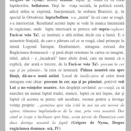
bellatores
,
luptătorilor,
. Deşi în viaţa socială
în politică există,
adică stihia se exprimă, funcţionează, în ordinea Bisericii, şi, în
lupta/bellum
special în Ortodoxie,
s-a „mutat” în cei care se roagă,
s-a interiorizat. Rezultatul acestei lupte se vede în munca întemeiată
supra-
:
în rugăciune, unde lupta interioară se petrece sub
veghere
Facă-se voia Ta!
, ce instituie o altă ordine decât cea a lumii. E o
asimetrie fiinţială, de care e pătruns cel ce se roagă, când primeşte în
inimă Logosul Întrupat. Dealtminteri, sintagma extrasă din
Rugăciunea domnească – şi pusă drept orientare în cartea cu imagini,
titlul, adică – e „încadrată” între altele două, care nu numai că o
Facă-se voia Ta!-
explică, dar arată o trecere, de la
precum în cer
Pâinea noastră cea spre
aşa şi pe pământ-
, la ceea ce urmează:
fiinţă, dă-ne-o nouă astăzi
. Locul de
întâl(c)nire
al celor două
precum în cer, aşa şi pe pământ
voii
sintagme este chiar:
, potrivit
Lui
ne-voinţelor noastre.
şi
Am despărţit cuvântul:
ne-voinţă
, ca să
marchez nu numai faptul trudei, muncii, luptei cu noi înşine, dar şi
faptul că acestea se petrec sub ascultare, tocmai pentru a învinge
voinţa proprie:
…pornirea spre rău ivită în noi nu are nevoie de
ajutor, răutatea împlinindu-se de la sine, prin voia noastră. Dar
când se iveşte o înclinare spre bine, avem nevoie de Dumnezeu care
(Grigore de Nyssa, Despre
duce dorinţa noastră la faptă
rugăciunea domnea- scă, IV)
.