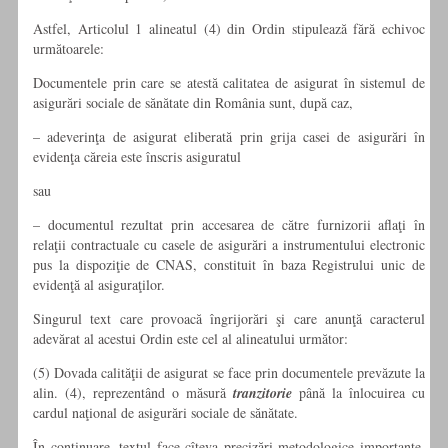
Astfel, Articolul 1 alineatul (4) din Ordin stipulează fără echivoc
următoarele:
Documentele prin care se atestă calitatea de asigurat în sistemul de
asigurări sociale de sănătate din România sunt, după caz,
– adeverinţa de asigurat eliberată prin grija casei de asigurări în
evidenţa căreia este înscris asiguratul
sau
– documentul rezultat prin accesarea de către furnizorii aflaţi în
relaţii contractuale cu casele de asigurări a instrumentului electronic
pus la dispoziţie de CNAS, constituit în baza Registrului unic de
evidenţă al asiguraţilor.
Singurul text care provoacă îngrijorări şi care anunţă caracterul
adevărat al acestui Ordin este cel al alineatului următor:
(5) Dovada calităţii de asigurat se face prin documentele prevăzute la
alin. (4), reprezentând o măsură
tranzitorie
până la înlocuirea cu
cardul naţional de asigurări sociale de sănătate.
În continuare, textul face cîteva precizări metodologice importante.