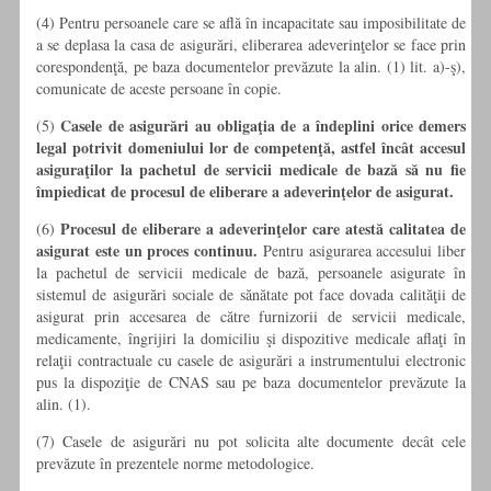
(4) Pentru persoanele care se află în incapacitate sau imposibilitate de
a se deplasa la casa de asigurări, eliberarea adeverinţelor se face prin
corespondenţă, pe baza documentelor prevăzute la alin. (1) lit. a)-ş),
comunicate de aceste persoane în copie.
Casele de asigurări au obligaţia de a îndeplini orice demers
(5)
legal potrivit domeniului lor de competenţă, astfel încât accesul
asiguraţilor la pachetul de servicii medicale de bază să nu fie
împiedicat de procesul de eliberare a adeverinţelor de asigurat.
Procesul de eliberare a adeverinţelor care atestă calitatea de
(6)
asigurat este un proces continuu.
Pentru asigurarea accesului liber
la pachetul de servicii medicale de bază, persoanele asigurate în
sistemul de asigurări sociale de sănătate pot face dovada calităţii de
asigurat prin accesarea de către furnizorii de servicii medicale,
medicamente, îngrijiri la domiciliu şi dispozitive medicale aflaţi în
relaţii contractuale cu casele de asigurări a instrumentului electronic
pus la dispoziţie de CNAS sau pe baza documentelor prevăzute la
alin. (1).
(7) Casele de asigurări nu pot solicita alte documente decât cele
prevăzute în prezentele norme metodologice.