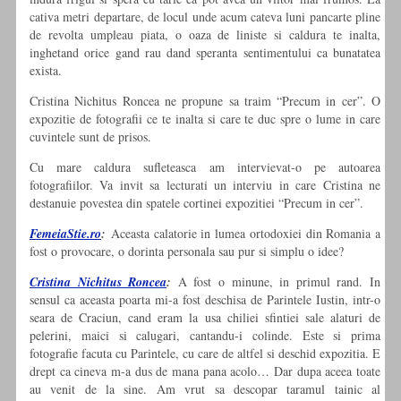
cativa metri departare, de locul unde acum cateva luni pancarte pline
de revolta umpleau piata, o oaza de liniste si caldura te inalta,
inghetand orice gand rau dand speranta sentimentului ca bunatatea
exista.
Cristina Nichitus Roncea ne propune sa traim “Precum in cer”. O
expozitie de fotografii ce te inalta si care te duc spre o lume in care
cuvintele sunt de prisos.
Cu mare caldura sufleteasca am intervievat-o pe autoarea
fotografiilor. Va invit sa lecturati un interviu in care Cristina ne
destanuie povestea din spatele cortinei expozitiei “Precum in cer”.
FemeiaStie.ro
:
Aceasta calatorie in lumea ortodoxiei din Romania a
fost o provocare, o dorinta personala sau pur si simplu o idee?
Cristina Nichitus Roncea
:
A fost o minune, in primul rand. In
sensul ca aceasta poarta mi-a fost deschisa de Parintele Iustin, intr-o
seara de Craciun, cand eram la usa chiliei sfintiei sale alaturi de
pelerini, maici si calugari, cantandu-i colinde. Este si prima
fotografie facuta cu Parintele, cu care de altfel si deschid expozitia. E
drept ca cineva m-a dus de mana pana acolo… Dar dupa aceea toate
au venit de la sine. Am vrut sa descopar taramul tainic al