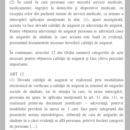
(2) În cazul în care persoana care necesită servicii medicale,
medicamente, îngrijiri la domiciliu şi dispozitive medicale, cu
excepţia celor din pachetul minim de servicii medicale, ca urmare a
interogării aplicaţiei menţionate la alin. (1), apare neasigurată,
aceasta va face dovada calităţii de asigurat cu adeverinţa de asigurat.
Pentru obţinerea adeverinţei de asigurat persoana se adresează casei
de asigurări de sănătate la care aceasta este luată în evidenţă,
prezentând documentele necesare dovedirii calităţii de asigurat.
În continuare, articolul 12 din Ordin enumeră categoriile de acte
necesare pentru obţinerea calităţii de asigurat şi face cîteva precizări
importante:
ART. 12
(1) Dovada calităţii de asigurat se realizează prin modalitatea
electronică de verificare a calităţii de asigurat în sistemul de asigurări
sociale de sănătate, iar în situaţia în care, în urma interogării,
persoana nu apare în aplicaţia menţionată la art. 11 alin. (1), se
realizează printr-un document justificativ – adeverinţă, potrivit
modelului prevăzut în anexa nr. 1 care face parte integrantă din
prezentele norme metodologice, eliberată de casa de asigurări de
sănătate în a cărei evidenţă se află persoana, potrivit fiecărei categorii
de persoane […].