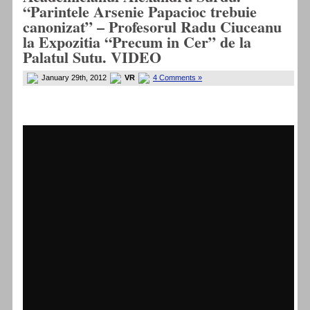
“Parintele Arsenie Papacioc trebuie
canonizat” – Profesorul Radu Ciuceanu
la Expozitia “Precum in Cer” de la
Palatul Sutu. VIDEO
January 29th, 2012
VR
4 Comments »