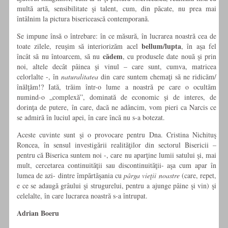
multă artă, sensibilitate şi talent, cum, din păcate, nu prea mai
întâlnim la pictura bisericească contemporană.
Se impune însă o întrebare: în ce măsură, în lucrarea noastră cea de
bellum/lupta
toate zilele, reuşim să interiorizăm acel
, în aşa fel
cădem
încât să nu întoarcem, să nu
, cu produsele date nouă şi prin
noi, altele decât pâinea şi vinul – care sunt, cumva, matricea
celorlalte -, în
naturalitatea
din care suntem chemaţi să ne ridicăm/
înălţăm!? Iată, trăim într-o lume a noastră pe care o ocultăm
numind-o „complexă”, dominată de economic şi de interes, de
dorinţa de putere, în care, dacă ne adâncim, vom pieri ca Narcis ce
se admiră în luciul apei, în care încă nu s-a botezat.
Aceste cuvinte sunt şi o provocare pentru Dna. Cristina Nichituş
Roncea, în sensul investigării realităţilor din sectorul Bisericii –
pentru că Biserica suntem noi -, care nu aparţine lumii satului şi, mai
mult, cercetarea continuităţii sau discontinuităţii- aşa cum apar în
lumea de azi- dintre împărtăşania cu
pârga vieţii noastre
(care, repet,
e ce se adaugă grâului şi strugurelui, pentru a ajunge pâine şi vin) şi
celelalte, în care lucrarea noastră s-a întrupat.
Adrian Boeru