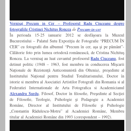
Vernisaj Precum in Cer – Profesorul Radu Ciuceanu despre
fotografiile Cristinei Nichitus Roncea
de
Precum-in-cer
În perioada 15-25 ianuarie 2012 se desfăşoara la Muzeul
Bucurestiului – Palatul Sutu Expoziţia de Fotografie “PRECUM ÎN
CER” cu fotografii din albumul “Precum în cer, aşa şi pe pământ”-
Călătorie foto prin lumea ortodoxă românească, de Cristina Nichituş
Roncea. La vernisaj au luat cuvantul profesorul
Radu Ciuceanu
, fost
detinut politic (1948 – 1963, fost membru in conducerea Mișcarii
Naționale de Rezistență Anticomunistă din Oltenia), președinte al
Institutului Național pentru Studiul Totalitarismului, Doctor în
istorie si membru al Asociatiei Artistilor Fotografi din Romania si al
Federatiei Internationale de Arta Fotografica si Academicianul
Alexandru Surdu
, Filosof, Doctor în filosofie, Preşedinte al Secţiei
de Filosofie, Teologie, Psihologie şi Pedagogie a Academiei
Române, Director al Institutului de Filosofie şi Psihologie
„Constantin Rădulescu-Motru” al Academiei Române, Membru
titular al Academiei Române din 1993 (corespondent – 1992).