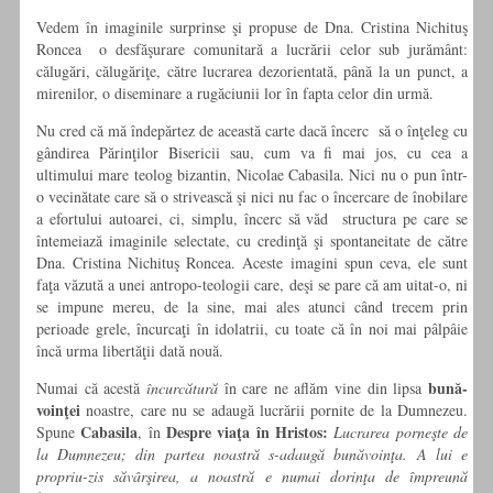
Vedem în imaginile surprinse şi propuse de Dna. Cristina Nichituş
Roncea o desfăşurare comunitară a lucrării celor sub jurământ:
călugări, călugăriţe, către lucrarea dezorientată, până la un punct, a
mirenilor, o diseminare a rugăciunii lor în fapta celor din urmă.
Nu cred că mă îndepărtez de această carte dacă încerc să o înţeleg cu
gândirea Părinţilor Bisericii sau, cum va fi mai jos, cu cea a
ultimului mare teolog bizantin, Nicolae Cabasila. Nici nu o pun într-
o vecinătate care să o strivească şi nici nu fac o încercare de înobilare
a efortului autoarei, ci, simplu, încerc să văd structura pe care se
întemeiază imaginile selectate, cu credinţă şi spontaneitate de către
Dna. Cristina Nichituş Roncea. Aceste imagini spun ceva, ele sunt
faţa văzută a unei antropo-teologii care, deşi se pare că am uitat-o, ni
se impune mereu, de la sine, mai ales atunci când trecem prin
perioade grele, încurcaţi în idolatrii, cu toate că în noi mai pâlpâie
încă urma libertăţii dată nouă.
bună-
Numai că acestă
încurcătură
în care ne aflăm vine din lipsa
voinţei
noastre, care nu se adaugă lucrării pornite de la Dumnezeu.
Cabasila
Despre viaţa în Hristos:
Spune
, în
Lucrarea porneşte de
la Dumnezeu; din partea noastră s-adaugă bunăvoinţa. A lui e
propriu-zis săvârşirea, a noastră e numai dorinţa de împreună