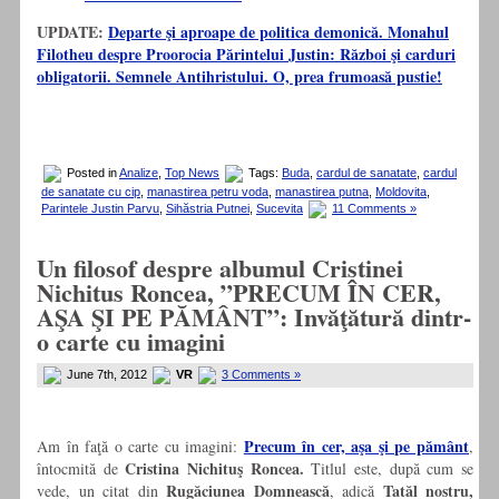
UPDATE:
Departe şi aproape de politica demonică. Monahul
Filotheu despre Proorocia Părintelui Justin: Război şi carduri
obligatorii. Semnele Antihristului. O, prea frumoasă pustie!
Posted in
Analize
,
Top News
Tags:
Buda
,
cardul de sanatate
,
cardul
de sanatate cu cip
,
manastirea petru voda
,
manastirea putna
,
Moldovita
,
Parintele Justin Parvu
,
Sihăstria Putnei
,
Sucevita
11 Comments »
Un filosof despre albumul Cristinei
Nichitus Roncea, ”PRECUM ÎN CER,
AŞA ŞI PE PĂMÂNT”: Invăţătură dintr-
o carte cu imagini
June 7th, 2012
VR
3 Comments »
Precum în cer, aşa şi pe pământ
Am în faţă o carte cu imagini:
,
Cristina Nichituş Roncea.
întocmită de
Titlul este, după cum se
Rugăciunea Domnească
Tatăl nostru,
vede, un citat din
, adică