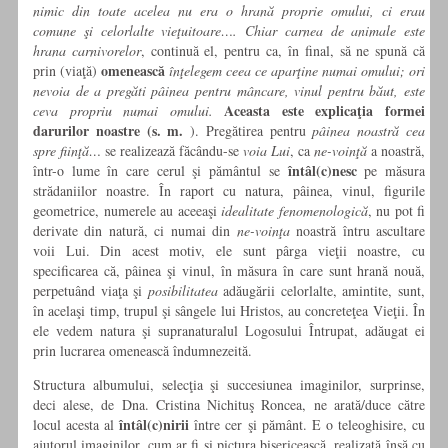
nimic din toate acelea nu era o hrană proprie omului, ci erau
comune şi celorlalte vieţuitoare….
Chiar carnea de animale este
hrana carnivorelor
, continuă el, pentru ca, în final, să ne spună că
omenească
prin (viaţă)
înţelegem ceea ce aparţine numai omului; ori
nevoia de a pregăti pâinea pentru mâncare, vinul pentru băut, este
Aceasta este explicaţia formei
ceva propriu numai omului.
darurilor noastre (s. m.
). Pregătirea pentru
pâinea noastră cea
spre fiinţă…
se realizează făcându-se
voia Lui
, ca
ne-voinţă
a noastră,
întâl(c)nesc
într-o lume în care cerul şi pământul se
pe măsura
strădaniilor noastre. În raport cu natura, pâinea, vinul, figurile
geometrice, numerele au aceeaşi
idealitate fenomenologică
, nu pot fi
derivate din natură, ci numai din
ne-voinţa
noastră întru ascultare
voii Lui. Din acest motiv, ele sunt pârga vieţii noastre, cu
specificarea că, pâinea şi vinul, în măsura în care sunt hrană nouă,
perpetuând viaţa şi
posibilitatea
adăugării celorlalte, amintite, sunt,
în acelaşi timp, trupul şi sângele lui Hristos, au concreteţea Vieţii. În
ele vedem natura şi supranaturalul Logosului Întrupat, adăugat ei
prin lucrarea omenească îndumnezeită.
Structura albumului, selecţia şi succesiunea imaginilor, surprinse,
deci alese, de Dna. Cristina Nichituş Roncea, ne arată/duce către
întâl(c)nirii
locul acesta al
între cer şi pământ. E o teleoghisire, cu
ajutorul imaginilor, cum ar fi şi pictura bisericească, realizată însă cu