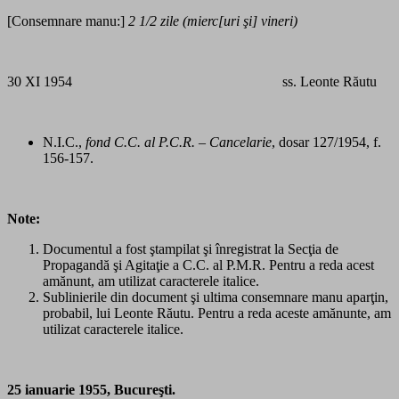
[Consemnare manu:]
2 1/2 zile (mierc[uri şi] vineri)
30 XI 1954 ss. Leonte Răutu
N.I.C.,
fond C.C. al P.C.R. – Cancelarie
, dosar 127/1954, f.
156-157.
Note:
Documentul a fost ştampilat şi înregistrat la Secţia de
Propagandă şi Agitaţie a C.C. al P.M.R. Pentru a reda acest
amănunt, am utilizat caracterele italice.
Sublinierile din document şi ultima consemnare manu aparţin,
probabil, lui Leonte Răutu. Pentru a reda aceste amănunte, am
utilizat caracterele italice.
25 ianuarie 1955, Bucureşti.