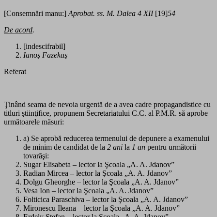
[Consemnări manu:]
Aprobat. ss.
M. Dalea 4 XII
[19]
54
De acord
.
[indescifrabil]
Ianoş Fazekaş
Referat
Ţinând seama de nevoia urgentă de a avea cadre propagandistice cu
titluri ştiinţifice, propunem Secretariatului C.C. al P.M.R. să aprobe
următoarele măsuri:
a) Se aprobă reducerea termenului de depunere a examenului
de minim de candidat de la
2 ani
la
1 an
pentru următorii
tovarăşi:
Sugar Elisabeta – lector la Şcoala „A. A. Jdanov”
Radian Mircea – lector la Şcoala „A. A. Jdanov”
Dolgu Gheorghe – lector la Şcoala „A. A. Jdanov”
Vesa Ion – lector la Şcoala „A. A. Jdanov”
Folticica Paraschiva – lector la Şcoala „A. A. Jdanov”
Mironescu Ileana – lector la Şcoala „A. A. Jdanov”
Erdely Ştefan – lector la Şcoala „A. A. Jdanov”