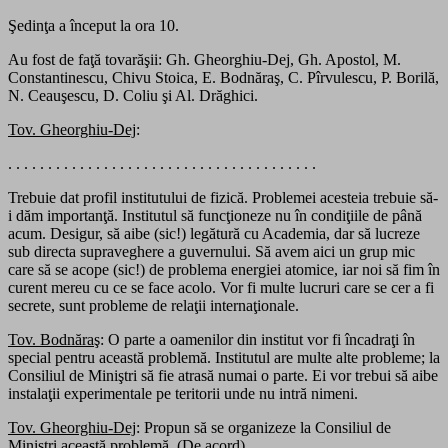
Şedinţa a început la ora 10.
Au fost de faţă tovarăşii: Gh. Gheorghiu-Dej, Gh. Apostol, M.
Constantinescu, Chivu Stoica, E. Bodnăraş, C. Pîrvulescu, P. Borilă,
N. Ceauşescu, D. Coliu şi Al. Drăghici.
Tov. Gheorghiu-Dej
:
. . . . . . . . . . . . . . . . . . . . . . . . . . . . . . . . . . . . . . .
Trebuie dat profil institutului de fizică. Problemei acesteia trebuie să-
i dăm importanţă. Institutul să funcţioneze nu în condiţiile de până
acum. Desigur, să aibe (sic!) legătură cu Academia, dar să lucreze
sub directa supraveghere a guvernului. Să avem aici un grup mic
care să se acope (sic!) de problema energiei atomice, iar noi să fim în
curent mereu cu ce se face acolo. Vor fi multe lucruri care se cer a fi
secrete, sunt probleme de relaţii internaţionale.
Tov. Bodnăraş
: O parte a oamenilor din institut vor fi încadraţi în
special pentru această problemă. Institutul are multe alte probleme; la
Consiliul de Miniştri să fie atrasă numai o parte. Ei vor trebui să aibe
instalaţii experimentale pe teritorii unde nu intră nimeni.
Tov. Gheorghiu-Dej
: Propun să se organizeze la Consiliul de
Miniştri această problemă. (De acord).