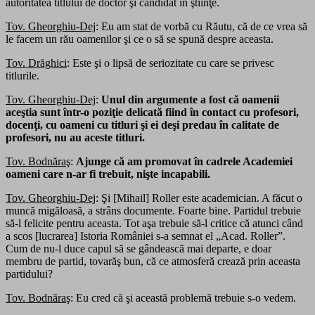
autoritatea titlului de doctor şi candidat în ştiinţe.
Tov. Gheorghiu-Dej
: Eu am stat de vorbă cu Răutu, că de ce vrea să
le facem un rău oamenilor şi ce o să se spună despre aceasta.
Tov. Drăghici
: Este şi o lipsă de seriozitate cu care se privesc
titlurile.
Tov. Gheorghiu-Dej
:
Unul din argumente a fost că oamenii
aceştia sunt într-o poziţie delicată fiind în contact cu profesori,
docenţi, cu oameni cu titluri şi ei deşi predau în calitate de
profesori, nu au aceste titluri.
Tov. Bodnăraş
:
Ajunge că am promovat în cadrele Academiei
oameni care n-ar fi trebuit, nişte incapabili.
Tov. Gheorghiu-Dej
: Şi [Mihail] Roller este academician. A făcut o
muncă migăloasă, a strâns documente. Foarte bine. Partidul trebuie
să-l felicite pentru aceasta. Tot aşa trebuie să-l critice că atunci când
a scos [lucrarea] Istoria României s-a semnat el „Acad. Roller”.
Cum de nu-l duce capul să se gândească mai departe, e doar
membru de partid, tovarăş bun, că ce atmosferă crează prin aceasta
partidului?
Tov. Bodnăraş
: Eu cred că şi această problemă trebuie s-o vedem.