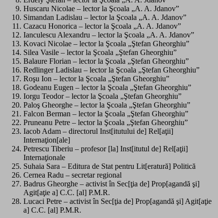
Huscaru Nicolae – lector la Şcoala „A. A. Jdanov”
Simandan Ladislau – lector la Şcoala „A. A. Jdanov”
Cazacu Honorica – lector la Şcoala „A. A. Jdanov”
Ianculescu Alexandru – lector la Şcoala „A. A. Jdanov”
Kovaci Nicolae – lector la Şcoala „Ştefan Gheorghiu”
Silea Vasile – lector la Şcoala „Ştefan Gheorghiu”
Balaure Florian – lector la Şcoala „Ştefan Gheorghiu”
Redlinger Ladislau – lector la Şcoala „Ştefan Gheorghiu”
Roşu Ion – lector la Şcoala „Ştefan Gheorghiu”
Godeanu Eugen – lector la Şcoala „Ştefan Gheorghiu”
Iorgu Teodor – lector la Şcoala „Ştefan Gheorghiu”
Paloş Gheorghe – lector la Şcoala „Ştefan Gheorghiu”
Falcon Berman – lector la Şcoala „Ştefan Gheorghiu”
Pruneanu Petre – lector la Şcoala „Ştefan Gheorghiu”
Iacob Adam – directorul Inst[itutului de] Rel[aţii]
Internaţion[ale]
Petrescu Tiberiu – profesor [la] Inst[itutul de] Rel[aţii]
Internaţionale
Suhaia Sara – Editura de Stat pentru Lit[eratură] Politică
Cernea Radu – secretar regional
Badrus Gheorghe – activist în Sec[ţia de] Prop[agandă şi]
Agit[aţie a] C.C. [al] P.M.R.
Lucaci Petre – activist în Sec[ţia de] Prop[agandă şi] Agit[aţie
a] C.C. [al] P.M.R.