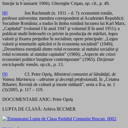
funcţie la 6 ianuarie 1966). Gheorghe Crişan,
op. cit.
, p. 49.
[8]
Ion Rachmuth (n. 1911 – d. ?): economist român,
profesor universitar, membru corespondent al Academiei Republicii
Socialiste România; a tradus în limba română lucrarea lui Karl Marx,
„Capitalul” (volumul I în anul 1947 şi volumul II în anul 1951); a
publicat studii îndeosebi cu privire la producţia de mărfuri, legea
valorii şi fixarea preţurilor în socialism; opere principale: „Legea
valorii şi temeiurile aplicării ei în economia socialistă” (1949);
„Deosebirea esenţială dintre rolul economic al statului socialist şi
rolul economic al statului capitalist” (1960); „Aspecte ale crizei
economiei politice burgheze contemporane” (1965).
Dicţionar
enciclopedic român
, op.cit., p. 13.
[9]
Cf. Petre Opriş,
Ministrul comunist al Sănătăţii, dr.
Voinea Marinescu – altruism şi decenţă profesională
, în „Cetatea
Bihariei. Revistă de cultură şi istorie militară”, seria a II-a, nr. 1
(3)/2005, p. 117 – 119.
DOCUMENTARE ANIC: Petre Opriş
LUPTA DE CLASĂ: Arhiva IICCMER