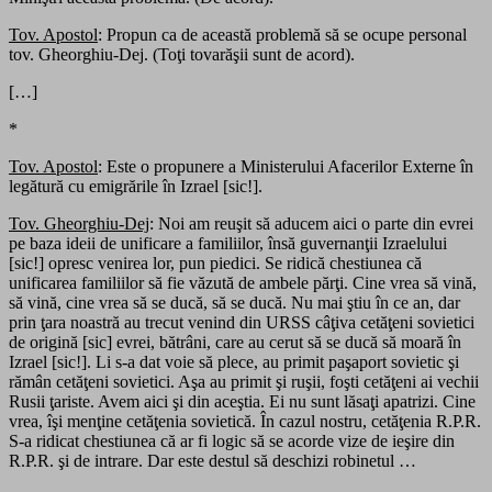
Tov. Apostol
: Propun ca de această problemă să se ocupe personal
tov. Gheorghiu-Dej. (Toţi tovarăşii sunt de acord).
[…]
*
Tov. Apostol
: Este o propunere a Ministerului Afacerilor Externe în
legătură cu emigrările în Izrael [sic!].
Tov. Gheorghiu-Dej
: Noi am reuşit să aducem aici o parte din evrei
pe baza ideii de unificare a familiilor, însă guvernanţii Izraelului
[sic!] opresc venirea lor, pun piedici. Se ridică chestiunea că
unificarea familiilor să fie văzută de ambele părţi. Cine vrea să vină,
să vină, cine vrea să se ducă, să se ducă. Nu mai ştiu în ce an, dar
prin ţara noastră au trecut venind din URSS câţiva cetăţeni sovietici
de origină [sic] evrei, bătrâni, care au cerut să se ducă să moară în
Izrael [sic!]. Li s-a dat voie să plece, au primit paşaport sovietic şi
rămân cetăţeni sovietici. Aşa au primit şi ruşii, foşti cetăţeni ai vechii
Rusii ţariste. Avem aici şi din aceştia. Ei nu sunt lăsaţi apatrizi. Cine
vrea, îşi menţine cetăţenia sovietică. În cazul nostru, cetăţenia R.P.R.
S-a ridicat chestiunea că ar fi logic să se acorde vize de ieşire din
R.P.R. şi de intrare. Dar este destul să deschizi robinetul …