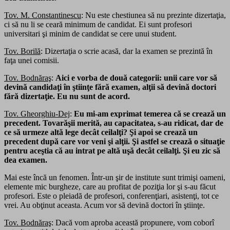
Tov. M. Constantinescu
: Nu este chestiunea să nu prezinte dizertaţia,
ci să nu li se ceară minimum de candidat. Ei sunt profesori
universitari şi minim de candidat se cere unui student.
Tov. Borilă
: Dizertaţia o scrie acasă, dar la examen se prezintă în
faţa unei comisii.
Tov. Bodnăraş
:
Aici e vorba de două categorii: unii care vor să
devină candidaţi în ştiinţe fără examen, alţii să devină doctori
fără dizertaţie. Eu nu sunt de acord.
Tov. Gheorghiu-Dej
:
Eu mi-am exprimat temerea că se crează un
precedent. Tovarăşii merită, au capacitatea, s-au ridicat, dar de
ce să urmeze altă lege decât ceilalţi? Şi apoi se crează un
precedent după care vor veni şi alţii. Şi astfel se crează o situaţie
pentru aceştia că au intrat pe altă uşă decât ceilalţi. Şi eu zic să
dea examen.
Mai este încă un fenomen. Într-un şir de institute sunt trimişi oameni,
elemente mic burgheze, care au profitat de poziţia lor şi s-au făcut
profesori. Este o pleiadă de profesori, conferenţiari, asistenţi, tot ce
vrei. Au obţinut aceasta. Acum vor să devină doctori în ştiinţe.
Tov. Bodnăraş
: Dacă vom aproba această propunere, vom coborî