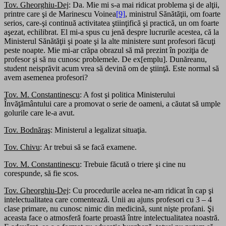
Tov. Gheorghiu-Dej
: Da. Mie mi s-a mai ridicat problema şi de alţii,
printre care şi de Marinescu Voinea
[9]
, ministrul Sănătăţii, om foarte
serios, care-şi continuă activitatea ştiinţifică şi practică, un om foarte
aşezat, echilibrat. El mi-a spus cu jenă despre lucrurile acestea, că la
Ministerul Sănătăţii şi poate şi la alte ministere sunt profesori făcuţi
peste noapte. Mie mi-ar crăpa obrazul să mă prezint în poziţia de
profesor şi să nu cunosc problemele. De ex[emplu]. Dunăreanu,
student neisprăvit acum vrea să devină om de ştiinţă. Este normal să
avem asemenea profesori?
Tov. M. Constantinescu
: A fost şi politica Ministerului
Învăţământului care a promovat o serie de oameni, a căutat să umple
golurile care le-a avut.
Tov. Bodnăraş
: Ministerul a legalizat situaţia.
Tov. Chivu
: Ar trebui să se facă examene.
Tov. M. Constantinescu
: Trebuie făcută o triere şi cine nu
corespunde, să fie scos.
Tov. Gheorghiu-Dej
: Cu procedurile acelea ne-am ridicat în cap şi
intelectualitatea care comentează. Unii au ajuns profesori cu 3 – 4
clase primare, nu cunosc nimic din medicină, sunt nişte profani. Şi
aceasta face o atmosferă foarte proastă între intelectualitatea noastră.