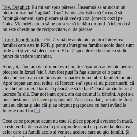
Tov. Drăghici
: Eu mi-am spus părerea. Înseamnă să aruncăm un
pietroi într-o baltă agitată. Toată banda sionistă o să înceapă să
împingă oamenii spre plecare şi să vedeţi vozi [corect: cozi] pe
Calea Victoriei care o să ne preseze să le dăm drumul. Aici cred că
nu este chestiune de reciprocitate, ci de plecare.
Tov. Gheorghiu-Dej
: Pot să vină de acolo aici pentru întregirea
familiei care este în RPR şi pentru întregirea familiei acolo dacă sunt
rude aici şi vor să plece acolo. Ei o să speculeze chestiunea şi din
punct de vedere umanitar.
Sioniştii, când am dat drumul evreilor, desfăşurau o activitate pentru
plecarea în Izrael [sic!]. Am fost puşi în faţa situaţie că o parte
plecând acolo au mai rămas aici o parte din membrii familiei lor aici.
Apoi treptat am mai redus, să [corect: s-a] spus să nu plece tinerii, că
am cheltuit cu ei. Dar dacă pleacă ce să le faci? Dacă rămân tot o să
lucreze în silă. Dar noi i-am oprit, am dat drumul la bătrâni. Apoi s-a
pus chestiunea să facem propagandă. Aceasta a dat şi rezultate. Însă
unii au căutat şi alte căi şi au obţinut paşapoarte cu bani având la
Interne omul lor.
[1]
Ceea ce se propune acum nu este să plece poporul evreiesc în masă,
ci este vorba de a cădea în principiu de acord cu privire la plecarea
celor care au familii acolo şi venirea acelora care au aici familii. Şi