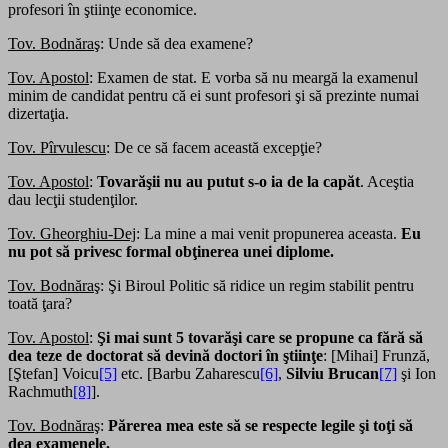
profesori în ştiinţe economice.
Tov. Bodnăraş
: Unde să dea examene?
Tov. Apostol
: Examen de stat. E vorba să nu meargă la examenul
minim de candidat pentru că ei sunt profesori şi să prezinte numai
dizertaţia.
Tov. Pîrvulescu
: De ce să facem această excepţie?
Tov. Apostol
:
Tovarăşii nu au putut s-o ia de la capăt
. Aceştia
dau lecţii studenţilor.
Tov. Gheorghiu-Dej
: La mine a mai venit propunerea aceasta.
Eu
nu pot să privesc formal obţinerea unei diplome.
Tov. Bodnăraş
: Şi Biroul Politic să ridice un regim stabilit pentru
toată ţara?
Tov. Apostol
:
Şi mai sunt 5 tovarăşi care se propune ca fără să
dea teze de doctorat să devină doctori în ştiinţe
: [Mihai] Frunză,
[Ştefan] Voicu
[5]
etc. [Barbu Zaharescu
[6]
,
Silviu Brucan
[7]
şi Ion
Rachmuth
[8]
].
Tov. Bodnăraş
:
Părerea mea este să se respecte legile şi toţi să
dea examenele.