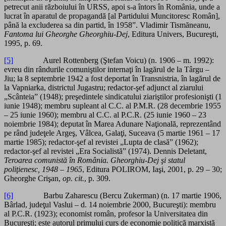
petrecut anii războiului în URSS, apoi s-a întors în România, unde a
lucrat în aparatul de propagandă [al Partidului Muncitoresc Român],
până la excluderea sa din partid, în 1958”. Vladimir Tismăneanu,
Fantoma lui Gheorghe Gheorghiu-Dej
, Editura Univers, Bucureşti,
1995, p. 69.
[5]
Aurel Rottenberg (Ştefan Voicu) (n. 1906 – m. 1992):
evreu din rândurile comuniştilor internaţi în lagărul de la Târgu –
Jiu; la 8 septembrie 1942 a fost deportat în Transnistria, în lagărul de
la Vapniarka, districtul Jugastru; redactor-şef adjunct al ziarului
„Scânteia” (1948); preşedintele sindicatului ziariştilor profesionişti (1
iunie 1948); membru supleant al C.C. al P.M.R. (28 decembrie 1955
– 25 iunie 1960); membru al C.C. al P.C.R. (25 iunie 1960 – 23
noiembrie 1984); deputat în Marea Adunare Naţională, reprezentând
pe rând judeţele Argeş, Vâlcea, Galaţi, Suceava (5 martie 1961 – 17
martie 1985); redactor-şef al revistei „Lupta de clasă” (1962);
redactor-şef al revistei „Era Socialistă” (1974). Dennis Deletant,
Teroarea comunistă în România. Gheorghiu-Dej şi statul
poliţienesc, 1948 – 1965
, Editura POLIROM, Iaşi, 2001, p. 29 – 30;
Gheorghe Crişan,
op. cit.
, p. 309.
[6]
Barbu Zaharescu (Bercu Zukerman) (n. 17 martie 1906,
Bârlad, judeţul Vaslui – d. 14 noiembrie 2000, Bucureşti): membru
al P.C.R. (1923); economist român, profesor la Universitatea din
Bucureşti; este autorul primului curs de economie politică marxistă