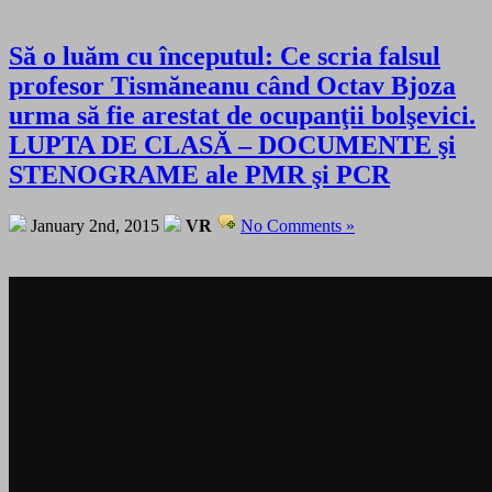
Să o luăm cu începutul: Ce scria falsul
profesor Tismăneanu când Octav Bjoza
urma să fie arestat de ocupanţii bolşevici.
LUPTA DE CLASĂ – DOCUMENTE şi
STENOGRAME ale PMR şi PCR
January 2nd, 2015
VR
No Comments »