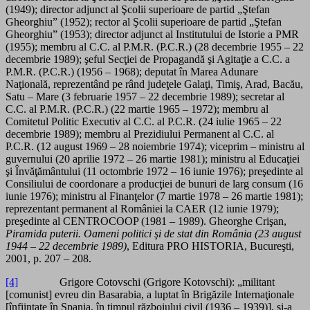
(1949); director adjunct al Şcolii superioare de partid „Ştefan
Gheorghiu” (1952); rector al Şcolii superioare de partid „Ştefan
Gheorghiu” (1953); director adjunct al Institutului de Istorie a PMR
(1955); membru al C.C. al P.M.R. (P.C.R.) (28 decembrie 1955 – 22
decembrie 1989); şeful Secţiei de Propagandă şi Agitaţie a C.C. a
P.M.R. (P.C.R.) (1956 – 1968); deputat în Marea Adunare
Naţională, reprezentând pe rând judeţele Galaţi, Timiş, Arad, Bacău,
Satu – Mare (3 februarie 1957 – 22 decembrie 1989); secretar al
C.C. al P.M.R. (P.C.R.) (22 martie 1965 – 1972); membru al
Comitetul Politic Executiv al C.C. al P.C.R. (24 iulie 1965 – 22
decembrie 1989); membru al Prezidiului Permanent al C.C. al
P.C.R. (12 august 1969 – 28 noiembrie 1974); viceprim – ministru al
guvernului (20 aprilie 1972 – 26 martie 1981); ministru al Educaţiei
şi Învăţământului (11 octombrie 1972 – 16 iunie 1976); preşedinte al
Consiliului de coordonare a producţiei de bunuri de larg consum (16
iunie 1976); ministru al Finanţelor (7 martie 1978 – 26 martie 1981);
reprezentant permanent al României la CAER (12 iunie 1979);
preşedinte al CENTROCOOP (1981 – 1989). Gheorghe Crişan,
Piramida puterii. Oameni politici şi de stat din România (23 august
1944 – 22 decembrie 1989)
, Editura PRO HISTORIA, Bucureşti,
2001, p. 207 – 208.
[4]
Grigore Cotovschi (Grigore Kotovschi): „militant
[comunist] evreu din Basarabia, a luptat în Brigăzile Internaţionale
[înfiinţate în Spania, în timpul războiului civil (1936 – 1939)], şi-a