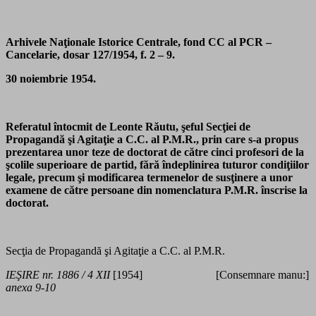
Arhivele Naţionale Istorice Centrale, fond CC al PCR –
Cancelarie, dosar 127/1954, f. 2 – 9.
30 noiembrie 1954.
Referatul întocmit de Leonte Răutu, şeful Secţiei de
Propagandă şi Agitaţie a C.C. al P.M.R., prin care s-a propus
prezentarea unor teze de doctorat de către cinci profesori de la
şcolile superioare de partid, fără îndeplinirea tuturor condiţiilor
legale, precum şi modificarea termenelor de susţinere a unor
examene de către persoane din nomenclatura P.M.R. înscrise la
doctorat.
Secţia de Propagandă şi Agitaţie a C.C. al P.M.R.
IEŞIRE nr. 1886 / 4 XII
[1954] [Consemnare manu:]
anexa 9-10