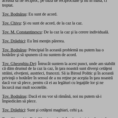
aceasta să fie reciproc, pe bază de reciprocitate şi nu în masă, ci
treptat.
Tov. Bodnăraş
: Eu sunt de acord.
Tov. Chivu
: Şi eu sunt de acord, de la caz la caz.
Tov. M. Constantinescu
: De la caz la caz şi la cerere individuală.
Tov. Drăghici
: Eu îmi menţin părerea.
Tov. Bodnăraş
: Principial în această problemă nu putem lua o
hotărâre şi să spunem că nu suntem de acord.
Tov. Gheorghiu-Dej
: Întrucât suntem la acest punct, unde am stabilit
că dăm drumul de la caz la caz, în ţara noastră sunt diverşi cetăţeni
străini, elveţieni, austrieci, francezi. Să ia Biroul Politic şi în această
privinţă o hotărâre în sensul de a nu reţine pe aceştia în ţara noastră
dacă vor să plece, pentru că ei au legături cu legaţiile lor şi ne
încurcă mai mult socotelile.
Tov. Bodnăraş
: Dacă ei nu vor să rămână, noi nu putem să-i
împiedicăm să plece.
Tov. Drăghici
: Sunt şi cetăţeni maghiari, cehi ş.a.