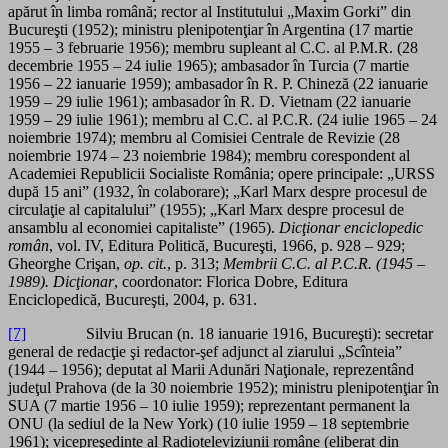
apărut în limba română; rector al Institutului „Maxim Gorki” din
Bucureşti (1952); ministru plenipotenţiar în Argentina (17 martie
1955 – 3 februarie 1956); membru supleant al C.C. al P.M.R. (28
decembrie 1955 – 24 iulie 1965); ambasador în Turcia (7 martie
1956 – 22 ianuarie 1959); ambasador în R. P. Chineză (22 ianuarie
1959 – 29 iulie 1961); ambasador în R. D. Vietnam (22 ianuarie
1959 – 29 iulie 1961); membru al C.C. al P.C.R. (24 iulie 1965 – 24
noiembrie 1974); membru al Comisiei Centrale de Revizie (28
noiembrie 1974 – 23 noiembrie 1984); membru corespondent al
Academiei Republicii Socialiste România; opere principale: „URSS
după 15 ani” (1932, în colaborare); „Karl Marx despre procesul de
circulaţie al capitalului” (1955); „Karl Marx despre procesul de
ansamblu al economiei capitaliste” (1965).
Dicţionar enciclopedic
român
, vol. IV, Editura Politică, Bucureşti, 1966, p. 928 – 929;
Gheorghe Crişan,
op. cit.
, p. 313;
Membrii C.C. al P.C.R. (1945 –
1989). Dicţionar
, coordonator: Florica Dobre, Editura
Enciclopedică, Bucureşti, 2004, p. 631.
[7]
Silviu Brucan (n. 18 ianuarie 1916, Bucureşti): secretar
general de redacţie şi redactor-şef adjunct al ziarului „Scînteia”
(1944 – 1956); deputat al Marii Adunări Naţionale, reprezentând
judeţul Prahova (de la 30 noiembrie 1952); ministru plenipotenţiar în
SUA (7 martie 1956 – 10 iulie 1959); reprezentant permanent la
ONU (la sediul de la New York) (10 iulie 1959 – 18 septembrie
1961); vicepreşedinte al Radioteleviziunii române (eliberat din