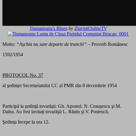
Tismaneanu's Blues
by
ZiaristiOnlineTV
Motto:
“Aşchia nu sare departe de trunchi”
– Proverb Românesc
1592/1954
PROTOCOL No. 37
al şedinţei Secretariatului CC al PMR din 8 decembrie 1954
Participă la şedinţă tovarăşii: Gh. Apostol, N. Ceauşescu şi M.
Dalea. Au fost invitaţi tovarăşii L. Răutu şi V. Posteucă.
Şedinţa începe la ora 12.