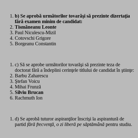
b) Se aprobă următorilor tovarăşi să prezinte dizertaţia
fără examen minim de candidat:
Tismăneanu Leonte
Paul Niculescu-Mizil
Cotovschi Grigore
Borgeanu Constantin
c) Să se aprobe următorilor tovarăşi să prezinte teza de
doctorat fără a îndeplini cerinţele titlului de candidat în ştiinţe:
Barbu Zaharescu
Ştefan Voicu
Mihai Frunză
Silviu Brucan
Rachmuth Ion
d) Se aprobă tuturor aspiranţilor înscrişi la aspirantură de
partid
fără frecvenţă, o zi liberă pe săptămână
pentru studiu.