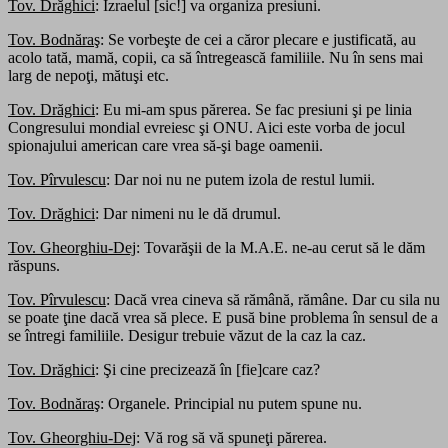
Tov. Drăghici
: Izraelul [sic!] va organiza presiuni.
Tov. Bodnăraş
: Se vorbeşte de cei a căror plecare e justificată, au
acolo tată, mamă, copii, ca să întregească familiile. Nu în sens mai
larg de nepoţi, mătuşi etc.
Tov. Drăghici
: Eu mi-am spus părerea. Se fac presiuni şi pe linia
Congresului mondial evreiesc şi ONU. Aici este vorba de jocul
spionajului american care vrea să-şi bage oamenii.
Tov. Pîrvulescu
: Dar noi nu ne putem izola de restul lumii.
Tov. Drăghici
: Dar nimeni nu le dă drumul.
Tov. Gheorghiu-Dej
: Tovarăşii de la M.A.E. ne-au cerut să le dăm
răspuns.
Tov. Pîrvulescu
: Dacă vrea cineva să rămână, rămâne. Dar cu sila nu
se poate ţine dacă vrea să plece. E pusă bine problema în sensul de a
se întregi familiile. Desigur trebuie văzut de la caz la caz.
Tov. Drăghici
: Şi cine precizează în [fie]care caz?
Tov. Bodnăraş
: Organele. Principial nu putem spune nu.
Tov. Gheorghiu-Dej
: Vă rog să vă spuneţi părerea.