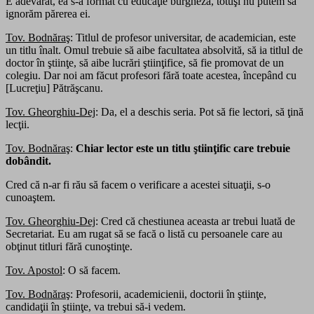
E adevărat, ea s-a format cu educaţie burgheză, totuşi nu putem să
ignorăm părerea ei.
Tov. Bodnăraş
: Titlul de profesor universitar, de academician, este
un titlu înalt. Omul trebuie să aibe facultatea absolvită, să ia titlul de
doctor în ştiinţe, să aibe lucrări ştiinţifice, să fie promovat de un
colegiu. Dar noi am făcut profesori fără toate acestea, începând cu
[Lucreţiu] Pătrăşcanu.
Tov. Gheorghiu-Dej
: Da, el a deschis seria. Pot să fie lectori, să ţină
lecţii.
Tov. Bodnăraş
:
Chiar lector este un titlu ştiinţific care trebuie
dobândit.
Cred că n-ar fi rău să facem o verificare a acestei situaţii, s-o
cunoaştem.
Tov. Gheorghiu-Dej
: Cred că chestiunea aceasta ar trebui luată de
Secretariat. Eu am rugat să se facă o listă cu persoanele care au
obţinut titluri fără cunoştinţe.
Tov. Apostol
: O să facem.
Tov. Bodnăraş
: Profesorii, academicienii, doctorii în ştiinţe,
candidaţii în ştiinţe, va trebui să-i vedem.