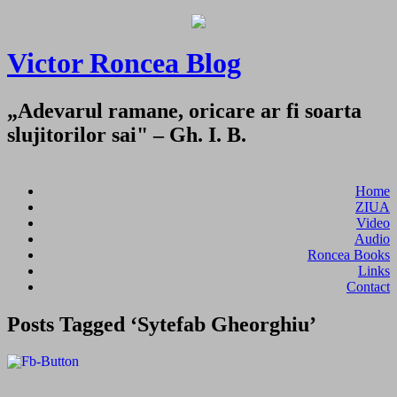
Victor Roncea Blog
„Adevarul ramane, oricare ar fi soarta
slujitorilor sai" – Gh. I. B.
Home
ZIUA
Video
Audio
Roncea Books
Links
Contact
Posts Tagged ‘Sytefab Gheorghiu’