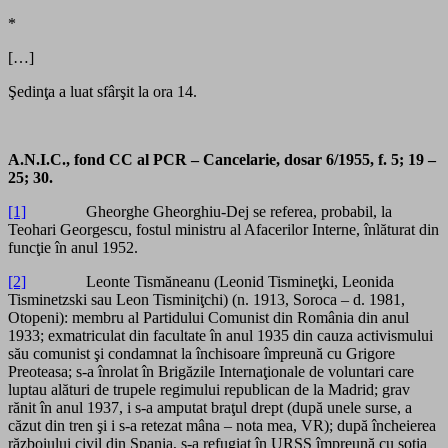
*
[…]
Şedinţa a luat sfârşit la ora 14.
A.N.I.C., fond CC al PCR – Cancelarie, dosar 6/1955, f. 5; 19 –
25; 30.
[1]
Gheorghe Gheorghiu-Dej se referea, probabil, la
Teohari Georgescu, fostul ministru al Afacerilor Interne, înlăturat din
funcţie în anul 1952.
[2]
Leonte Tismăneanu (Leonid Tismineţki, Leonida
Tisminetzski sau Leon Tisminiţchi) (n. 1913, Soroca – d. 1981,
Otopeni): membru al Partidului Comunist din România din anul
1933; exmatriculat din facultate în anul 1935 din cauza activismului
său comunist şi condamnat la închisoare împreună cu Grigore
Preoteasa; s-a înrolat în Brigăzile Internaţionale de voluntari care
luptau alături de trupele regimului republican de la Madrid; grav
rănit în anul 1937, i s-a amputat braţul drept (după unele surse, a
căzut din tren şi i s-a retezat mâna – nota mea, VR); după încheierea
războiului civil din Spania, s-a refugiat în URSS împreună cu soţia