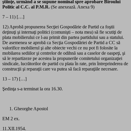
ştiinţe, urmând a se supune nominal spre aprobare Biroului
Politic al C.C. al P.M.R.
(Se anexează. Anexa 9)
7 – 11) […]
12) Aprobă propunerea Secţiei Gospodărie de Partid ca foştii
deţinuţi şi internaţi politici (comunişti – nota mea) să fie scutiţi de
plata mobilierului ce l-au primit din partea partidului sau a statului.
De asemenea se aprobă ca Secţia Gospodăriei de Partid a CC să
valorifice mobilierul şi alte obiecte vechi ce nu pot fi folosite la
mobilarea sediilor şi centrelor de odihnă sau a caselor de oaspeţi, şi
să le repartizeze pe acestea la propunerile comitetului organizaţiei
sindicale, lucrătorilor de partid cu plata în rate, prin întreprinderea de
construcţii şi reparaţii care va putea să facă reparaţiile necesare.
13 – 17) […]
Şedinţa s-a terminat la ora 16.30.
Gheorghe Apostol
EM 2 ex.
11.XII.1954.