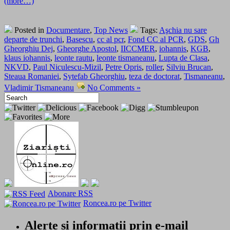
(more…)
Posted in
Documentare
,
Top News
Tags:
Aşchia nu sare
departe de trunchi
,
Basescu
,
cc al pcr
,
Fond CC al PCR
,
GDS
,
Gh
Gheorghiu Dej
,
Gheorghe Apostol
,
IICCMER
,
iohannis
,
KGB
,
klaus iohannis
,
leonte rautu
,
leonte tismaneanu
,
Lupta de Clasa
,
NKVD
,
Paul Niculescu-Mizil
,
Petre Opris
,
roller
,
Silviu Brucan
,
Steaua Romaniei
,
Sytefab Gheorghiu
,
teza de doctorat
,
Tismaneanu
,
Vladimir Tismaneanu
No Comments »
Abonare RSS
Roncea.ro pe Twitter
Alerte si informatii prin e-mail