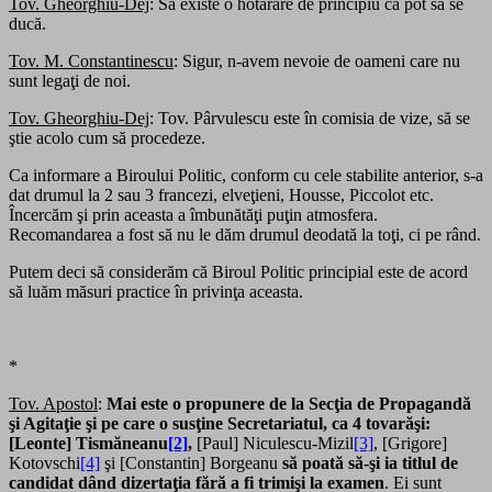
Tov. Gheorghiu-Dej
: Să existe o hotărâre de principiu că pot să se
ducă.
Tov. M. Constantinescu
: Sigur, n-avem nevoie de oameni care nu
sunt legaţi de noi.
Tov. Gheorghiu-Dej
: Tov. Pârvulescu este în comisia de vize, să se
ştie acolo cum să procedeze.
Ca informare a Biroului Politic, conform cu cele stabilite anterior, s-a
dat drumul la 2 sau 3 francezi, elveţieni, Housse, Piccolot etc.
Încercăm şi prin aceasta a îmbunătăţi puţin atmosfera.
Recomandarea a fost să nu le dăm drumul deodată la toţi, ci pe rând.
Putem deci să considerăm că Biroul Politic principial este de acord
să luăm măsuri practice în privinţa aceasta.
*
Tov. Apostol
:
Mai este o propunere de la Secţia de Propagandă
şi Agitaţie şi pe care o susţine Secretariatul, ca 4 tovarăşi:
[Leonte] Tismăneanu
[2]
,
[Paul] Niculescu-Mizil
[3]
, [Grigore]
Kotovschi
[4]
şi [Constantin] Borgeanu
să poată să-şi ia titlul de
candidat dând dizertaţia fără a fi trimişi la examen
. Ei sunt