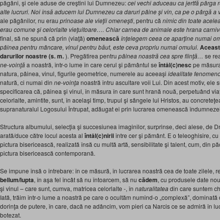
păgâni, şi cele aduse de creştini lui Dumnezeu:
cei vechi aduceau ca jertfă pârga r
alte lucruri. Noi însă aducem lui Dumnezeu ca daruri pâine şi vin, ca pe o pârgă a vi
ale păgânilor, nu erau
prinoase ale vieţii omeneşti
, pentru că
nimic din toate acele
erau comune şi celorlalte vieţuitoare….
Chiar carnea de animale este hrana carniv
final, să ne spună că prin (viaţă)
omenească
înţelegem ceea ce aparţine numai omu
pâinea pentru mâncare, vinul pentru băut, este ceva propriu numai omului.
Aceasta
darurilor noastre (s. m.
). Pregătirea pentru
pâinea noastră cea spre fiinţă…
se re
ne-voinţă
a noastră, într-o lume în care cerul şi pământul se
întâl(c)nesc
pe măsura 
natura, pâinea, vinul, figurile geometrice, numerele au aceeaşi
idealitate fenomen
natură, ci numai din
ne-voinţa
noastră întru ascultare voii Lui. Din acest motiv, ele s
specificarea că, pâinea şi vinul, în măsura în care sunt hrană nouă, perpetuând via
celorlalte, amintite, sunt, în acelaşi timp, trupul şi sângele lui Hristos, au concreteţe
supranaturalul Logosului Întrupat, adăugat ei prin lucrarea omenească îndumnezei
Structura albumului, selecţia şi succesiunea imaginilor, surprinse, deci alese, de 
arată/duce către locul acesta al
întâl(c)nirii
între cer şi pământ. E o teleoghisire, cu 
pictura bisericească, realizată însă cu multă artă, sensibilitate şi talent, cum, din p
pictura bisericească contemporană.
Se impune însă o întrebare: în ce măsură, în lucrarea noastră cea de toate zilele, r
bellum/lupta
, în aşa fel încât să nu întoarcem, să nu
cădem
, cu produsele date nouă
şi vinul – care sunt, cumva, matricea celorlalte -, în
naturalitatea
din care suntem ch
Iată, trăim într-o lume a noastră pe care o ocultăm numind-o „complexă”, dominată 
dorinţa de putere, în care, dacă ne adâncim, vom pieri ca Narcis ce se admiră în luc
botezat.