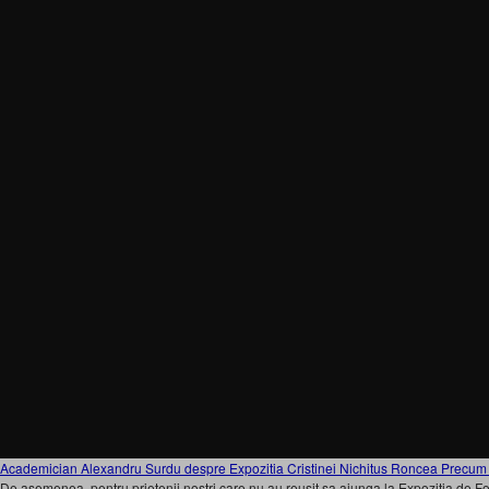
Academician Alexandru Surdu despre Expozitia Cristinei Nichitus Roncea Precum 
De asemenea, pentru prietenii nostri care nu au reusit sa ajunga la Expozitia de Fo