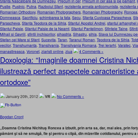
Sfanta Nascatoare de Dumnezeu
,
Precum in cer
,
Precum in cer asa si pe pamant
,
Pustie
,
Pustnic
,
Putna
,
Razboiul Sfant
,
rezistenta armata anticomunista
,
rezistenta 
Romanian Orthodoxy
,
Romanian Photographers
,
Romanian Photography
,
Roncea
Domneasca
,
Sacrificiu
,
schimbarea la fata
,
Secu
,
Sfanta Cuvioasa Parascheva
,
Sf
Parascheva
,
Sfanta Teodora de la Sihla
,
Sfantul Apostol Andrei
,
sfantul arhanghel 
Sfantul Paisie
,
Sfantul Paisie de la Neamt
,
Sfantul Pantelimon
,
Sfintele Taine
,
Sfint
Mihail si Gavriil
,
sfintii inchisorilor
,
sihastria
,
Sihastru
,
sihla
,
Slava lui Dumnezeu pen
Stefan cel Mare si Sfant
,
Sucevita
,
Taran
,
Taranul Roman
,
Teodora de la Sihla
,
Totd
vecilor
,
Transhumanta
,
Transilvania
,
Transilvania Romana
,
Trei Ierarhi
,
Varatec
,
Via
manastireasca
,
Voronet
,
ziaristi online
,
ziua
4 Comments »
Doxologia: “Imaginile doamnei Cristina Ni
ilustrează perfect aspectele caracteristice al
ortodoxe”
January 20th, 2012
VR
No Comments »
Bogdan Cronț
„Doamna Cristina Nichituş Roncea a izbutit, prin arta sa, dar, mai ales, prin for
pământ şi să ne smulgă, fie şi pentru o clipă, din mizeriile cotidianului, pentru a n