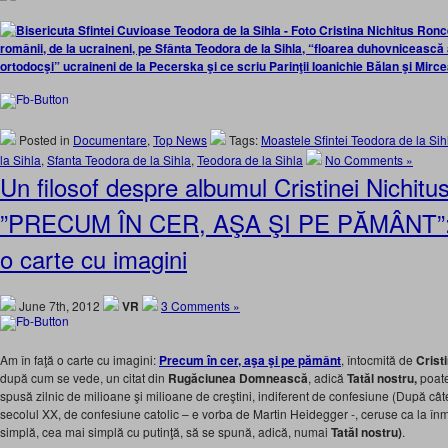
românii, de la ucraineni, pe Sfânta Teodora de la Sihla, “floarea duhovnicească
ortodocşi” ucraineni de la Pecerska şi ce scriu Parinţii Ioanichie Bălan şi Mirc
Posted in
Documentare
,
Top News
Tags:
Moastele Sfintei Teodora de la Sih
la Sihla
,
Sfanta Teodora de la Sihla
,
Teodora de la Sihla
No Comments »
Un filosof despre albumul Cristinei Nichit
”PRECUM ÎN CER, AŞA ŞI PE PĂMÂNT”: In
o carte cu imagini
June 7th, 2012
VR
3 Comments »
Am în faţă o carte cu imagini:
Precum în cer, aşa şi pe pământ
, întocmită de
Crist
după cum se vede, un citat din
Rugăciunea Domnească
, adică
Tatăl nostru,
poat
spusă zilnic de milioane şi milioane de creştini, indiferent de confesiune (După cât
secolul XX, de confesiune catolic – e vorba de Martin Heidegger -, ceruse ca la în
simplă, cea mai simplă cu putinţă, să se spună, adică, numai
Tatăl nostru)
.