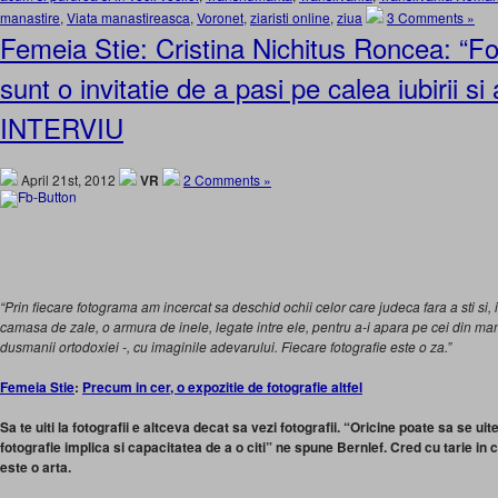
manastire
,
Viata manastireasca
,
Voronet
,
ziaristi online
,
ziua
3 Comments »
Femeia Stie: Cristina Nichitus Roncea: “Fo
sunt o invitatie de a pasi pe calea iubirii si
INTERVIU
April 21st, 2012
VR
2 Comments »
“Prin fiecare fotograma am incercat sa deschid ochii celor care judeca fara a sti si, 
camasa de zale, o armura de inele, legate intre ele, pentru a-i apara pe cei din man
dusmanii ortodoxiei -, cu imaginile adevarului. Fiecare fotografie este o za.”
Femeia Stie
:
Precum in cer, o expozitie de fotografie altfel
Sa te uiti la fotografii e altceva decat sa vezi fotografii. “Oricine poate sa se uite
fotografie implica si capacitatea de a o citi” ne spune Bernlef. Cred cu tarie in cuv
este o arta.