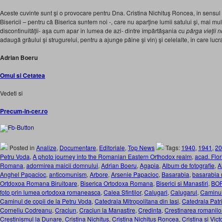
Aceste cuvinte sunt şi o provocare pentru Dna. Cristina Nichituş Roncea, în sensul inv
Bisericii – pentru că Biserica suntem noi -, care nu aparţine lumii satului şi, mai mul
discontinuităţii- aşa cum apar în lumea de azi- dintre împărtăşania cu
pârga vieţii 
adaugă grâului şi strugurelui, pentru a ajunge pâine şi vin) şi celelalte, în care lucr
Adrian Boeru
Omul si Cetatea
Vedeti si
Precum-in-cer.ro
Posted in
Analize
,
Documentare
,
Editoriale
,
Top News
Tags:
1940
,
1941
,
20
Petru Voda
,
A photo journey into the Romanian Eastern Orthodox realm
,
acad. Flor
Romana
,
adormirea maicii domnului
,
Adrian Boeru
,
Agapia
,
Album de fotografie
,
A
Anghel Papacioc
,
anticomunism
,
Arbore
,
Arsenie Papacioc
,
Basarabia
,
basarabia
Ortdoxoa Romana Biruitoare
,
Biserica Ortodoxa Romana
,
Biserici si Manastiri
,
BO
foto prin lumea ortodoxa romaneasca
,
Calea Sfintilor
,
Calugari
,
Calugarul
,
Caminul
Caminul de copii de la Petru Voda
,
Catedrala Mitropolitana din Iasi
,
Catedrala Patr
Corneliu Codreanu
,
Craciun
,
Craciun la Manastire
,
Credinta
,
Crestinarea romanilo
Crestinismul la Dunare
,
Cristina Nichitus
,
Cristina Nichitus Roncea
,
Cristina si Vic