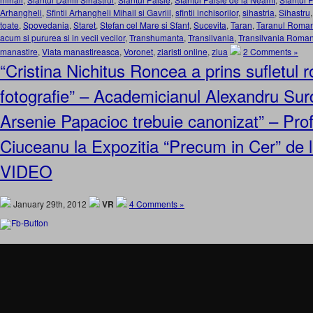
Arhangheli
,
Sfintii Arhangheli Mihail si Gavriil
,
sfintii inchisorilor
,
sihastria
,
Sihastru
toate
,
Spovedania
,
Staret
,
Stefan cel Mare si Sfant
,
Sucevita
,
Taran
,
Taranul Roma
acum si pururea si in vecii vecilor
,
Transhumanta
,
Transilvania
,
Transilvania Roma
manastire
,
Viata manastireasca
,
Voronet
,
ziaristi online
,
ziua
2 Comments »
“Cristina Nichitus Roncea a prins sufletul
fotografie” – Academicianul Alexandru Surd
Arsenie Papacioc trebuie canonizat” – Pro
Ciuceanu la Expozitia “Precum in Cer” de l
VIDEO
January 29th, 2012
VR
4 Comments »