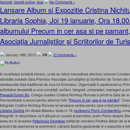
Voronet
,
ziaristi online
,
ziua
No Comments »
Lansare Album si Expozitie Cristina Nichi
Libraria Sophia, Joi 19 ianuarie, Ora 18.0
albumului Precum in cer asa si pe pamant
Asociaţia Jurnaliştilor şi Scriitorilor de T
January 18th, 2012
VR
2 Comments »
În localitatea turistică Horezu, unde se ridica manastirea sfantului voievod Consta
sâmbăta aceasta Gala Premiilor Asociaţiei Jurnaliştilor şi Scriitorilor de Turism di
desfasurata deja traditional de ziua lui Eminescu. Organizată în parteneriat cu P
activitatea deosebită a unor jurnalişti, scriitori, fotografi, universitari, manageri şi p
PresadeTurism.Ro
. Colega noastra Cristina Nichituş-Roncea a primit la Gala de l
Fermecatoare a anului pentru albumul foto “
Precum în cer, aşa şi pe pământ
”. Dup
fotografa Cristina Nichituş-Roncea isi lanseaza cartea pentru care a fost premiata jo
Libraria Sophia
din strada Bibescu Voda nr 19,
profesorul Florin Constantiniu
urman
fotografii. In deschidere va fi difuzat un cuvant al parintelui Justin Parvu despre Albu
avea loc si lansarea
Patericului Egyptean
editat de monahul Filotheu Balan de la M
prezent de asemenea la eveniment. Libraria Sophia gazduieste si o expozitie a foto