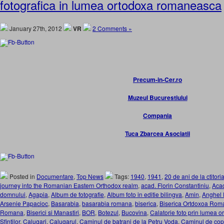
fotografica in lumea ortodoxa romaneasca
January 27th, 2012
VR
2 Comments »
Precum-in-Cer.ro
Muzeul Bucurestiului
Compania
Tuca Zbarcea Asociatii
Posted in
Documentare
,
Top News
Tags:
1940
,
1941
,
20 de ani de la ctitor
journey into the Romanian Eastern Orthodox realm
,
acad. Florin Constantiniu
,
Aca
domnului
,
Agapia
,
Album de fotografie
,
Album foto in editie bilingva
,
Amin
,
Anghel 
Arsenie Papacioc
,
Basarabia
,
basarabia romana
,
biserica
,
Biserica Ortdoxoa Roma
Romana
,
Biserici si Manastiri
,
BOR
,
Botezul
,
Bucovina
,
Calatorie foto prin lumea 
Sfintilor
,
Calugari
,
Calugarul
,
Caminul de batrani de la Petru Voda
,
Caminul de copi