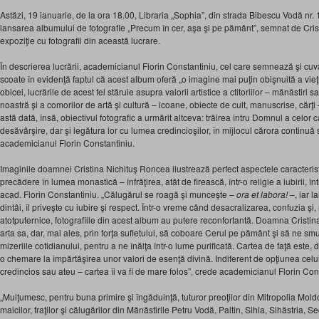
Astăzi, 19 ianuarie, de la ora 18.00, Libraria „Sophia”, din strada Bibescu Vodă nr.
lansarea albumului de fotografie „Precum în cer, aşa şi pe pământ”, semnat de Cris
expoziţie cu fotografii din această lucrare.
În descrierea lucrării, academicianul Florin Constantiniu, cel care semnează şi cuvân
scoate în evidenţă faptul că acest album oferă „o imagine mai puţin obişnuită a vie
obicei, lucrările de acest fel stăruie asupra valorii artistice a ctitoriilor – mănăstiri s
noastră şi a comorilor de artă şi cultură – icoane, obiecte de cult, manuscrise, cărţi –
astă dată, însă, obiectivul fotografic a urmărit altceva: trăirea întru Domnul a celor
desăvârşire, dar şi legătura lor cu lumea credincioşilor, în mijlocul cărora continuă
academicianul Florin Constantiniu.
Imaginile doamnei Cristina Nichituş Roncea ilustrează perfect aspectele caracteristic
precădere în lumea monastică – înfrăţirea, atât de firească, într-o religie a iubirii, în
acad. Florin Constantiniu. „Călugărul se roagă şi munceşte –
ora et labora!
–, iar l
dintâi, îl priveşte cu iubire şi respect. Într-o vreme când desacralizarea, confuzia şi
atotputernice, fotografiile din acest album au putere reconfortantă. Doamna Cristina
arta sa, dar, mai ales, prin forţa sufletului, să coboare Cerul pe pământ şi să ne smul
mizeriile cotidianului, pentru a ne înălţa într-o lume purificată. Cartea de faţă este, 
o chemare la împărtăşirea unor valori de esenţă divină. Indiferent de opţiunea celu
credincios sau ateu – cartea îi va fi de mare folos”, crede academicianul Florin Con
„Mulţumesc, pentru buna primire şi îngăduinţă, tuturor preoţilor din Mitropolia Moldo
maicilor, fraţilor şi călugărilor din Mănăstirile Petru Vodă, Paltin, Sihla, Sihăstria,