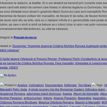
intoarcere la radacini, la traditie. Si m-am straduit sa transmit prin lucrarile mele 
avea cand esti alaturi de oameni care traiesc in stransa legatura cu Dumnezeu. Ni
ca omul sfinteste locul decat in gradinile Maicii Domnului care sunt manastirile Rom
transmise de fiecare coltisor din manastire, de fiecare fir de iarba, de fiecare florici
de acolo care stiu sa ierte, care au o rabdare infinita si o generozitate care poate
iubire, pe care o simti si simti ca trebuie sa o intorci chiar si celor mai putin norocosi
comandamentele Mantuitorului, au uitat sa iubeasca.
Integral la
Precum-in-cer.ro
Vedeti si:
Doxologia: “Imaginile doamnei Cristina Nichituş Roncea ilustrează perfect
trăirii ortodoxe”
O lectie despre Ortodoxie si Poporul Roman. Profesorul Florin Constantiniu la lan
si pe pamant de Cristina Nichitus Roncea. Fara manastiri, dragostea si rugaciune
exista. VIDEO
Posted in
Analize
,
Colimatorul
,
Documentare
,
Editoriale
,
Top News
Tags:
1
Manastrii Petru Voda
,
A photo journey into the Romanian Eastern Orthodox realm
,
Academia Romana
,
adormirea maicii domnului
,
Agapia
,
Album de fotografie
,
Album
Anghel Papacioc
,
anticomunism
,
Arbore
,
Arsenie Papacioc
,
Basarabia
,
basarabia
Ortdoxoa Romana Biruitoare
,
Biserica Ortodoxa Romana
,
Biserici si Manastiri
,
BO
foto prin lumea ortodoxa romaneasca
,
Calea Sfintilor
,
Calugari
,
Calugarul
,
Caminul