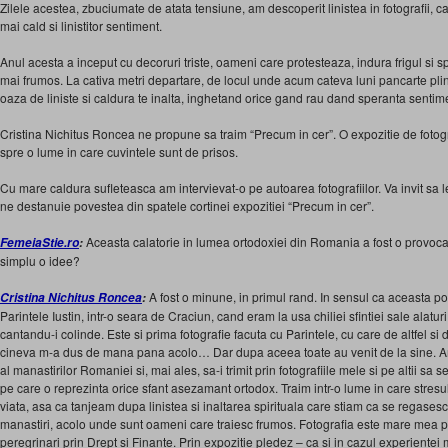
Zilele acestea, zbuciumate de atata tensiune, am descoperit linistea in fotografii, 
mai cald si linistitor sentiment.
Anul acesta a inceput cu decoruri triste, oameni care protesteaza, indura frigul si sp
mai frumos. La cativa metri departare, de locul unde acum cateva luni pancarte pli
oaza de liniste si caldura te inalta, inghetand orice gand rau dand speranta sentim
Cristina Nichitus Roncea ne propune sa traim “Precum in cer”. O expozitie de fotograf
spre o lume in care cuvintele sunt de prisos.
Cu mare caldura sufleteasca am intervievat-o pe autoarea fotografiilor. Va invit sa le
ne destanuie povestea din spatele cortinei expozitiei “Precum in cer”.
Aceasta calatorie in lumea ortodoxiei din Romania a fost o provoca
FemeiaStie.ro
:
simplu o idee?
A fost o minune, in primul rand. In sensul ca aceasta po
Cristina Nichitus Roncea
:
Parintele Iustin, intr-o seara de Craciun, cand eram la usa chiliei sfintiei sale alaturi
cantandu-i colinde. Este si prima fotografie facuta cu Parintele, cu care de altfel si
cineva m-a dus de mana pana acolo… Dar dupa aceea toate au venit de la sine. Am
al manastirilor Romaniei si, mai ales, sa-i trimit prin fotografiile mele si pe altii sa
pe care o reprezinta orice sfant asezamant ortodox. Traim intr-o lume in care stres
viata, asa ca tanjeam dupa linistea si inaltarea spirituala care stiam ca se regasesc
manastiri, acolo unde sunt oameni care traiesc frumos. Fotografia este mare mea 
peregrinari prin Drept si Finante. Prin expozitie pledez – ca si in cazul experiente