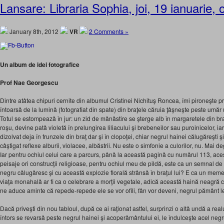
Lansare: Libraria Sophia, joi, 19 ianuarie, 
January 8th, 2012
VR
2 Comments »
Un album de idei fotografice
Prof Nae Georgescu
Dintre atâtea chipuri cernite din albumul Cristinei Nichituş Roncea, îmi pironeşte priv
întoarsă de la lumină (fotografiat din spate) din braţele căruia ţâşneşte peste umăr
Totul se estompează în jur: un zid de mănăstire se şterge alb în margaretele din braţ
roşu, devine pată violetă în prelungirea liliacului şi brebeneilor sau puroinicelor, i
dizolvat deja în frunzele din braţ dar şi în clopoţei, chiar negrul hainei călugăreşti
câştigat reflexe alburii, violacee, albăstrii. Nu este o simfonie a culorilor, nu. Mai d
Iar pentru ochiul celui care a parcurs, până la această pagină cu numărul 113, acest
peisaje ori construcţii religioase, pentru ochiul meu de pildă, este ca un semnal de
negru călugăresc şi cu această explozie florală strânsă în braţul lui? E ca un mem
viaţa monahală ar fi ca o celebrare a morţii vegetale, adică această haină neagră ce
ne aduce aminte că repede-repede ele se vor ofili, fân vor deveni, negrul pământ le
Dacă priveşti din nou tabloul, după ce ai raţionat astfel, surprinzi o altă undă a real
întors se revarsă peste negrul hainei şi acoperământului ei, le îndulceşte acel ne