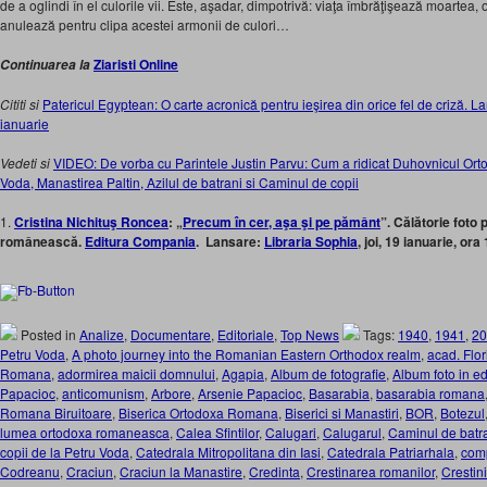
de a oglindi în el culorile vii. Este, aşadar, dimpotrivă: viaţa îmbrăţişează moartea, 
anulează pentru clipa acestei armonii de culori…
Ziaristi Online
Continuarea la
Cititi si
Patericul Egyptean: O carte acronică pentru ieşirea din orice fel de criză. La
ianuarie
Vedeti si
VIDEO: De vorba cu Parintele Justin Parvu: Cum a ridicat Duhovnicul Or
Voda, Manastirea Paltin, Azilul de batrani si Caminul de copii
1.
Cristina Nichituş Roncea
: „
Precum în cer, aşa şi pe pământ
”. Călătorie foto
românească.
Editura Compania
. Lansare:
Libraria Sophia
, joi, 19 ianuarie, ora
Posted in
Analize
,
Documentare
,
Editoriale
,
Top News
Tags:
1940
,
1941
,
20
Petru Voda
,
A photo journey into the Romanian Eastern Orthodox realm
,
acad. Flor
Romana
,
adormirea maicii domnului
,
Agapia
,
Album de fotografie
,
Album foto in ed
Papacioc
,
anticomunism
,
Arbore
,
Arsenie Papacioc
,
Basarabia
,
basarabia romana
Romana Biruitoare
,
Biserica Ortodoxa Romana
,
Biserici si Manastiri
,
BOR
,
Botezul
lumea ortodoxa romaneasca
,
Calea Sfintilor
,
Calugari
,
Calugarul
,
Caminul de batra
copii de la Petru Voda
,
Catedrala Mitropolitana din Iasi
,
Catedrala Patriarhala
,
com
Codreanu
,
Craciun
,
Craciun la Manastire
,
Credinta
,
Crestinarea romanilor
,
Cresti