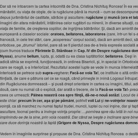
Dar să ne întoarcem la cartea întocmită de Dna. Cristina Nichituş Roncea! În ea v
mănăstiri, cu viaţa de obşte, de la rugăciune până la muncă – cum se descompune
depus jurământul de castitate, sărăcie şi ascultare
: rugăciune
şi
muncă (ora et la
imagini din afara mănăstirii, întâlnirea celor rugători cu mirenii, în diverse situaţii,
viaţa de familie, de creşterea copiilor, de îngrijirea bătrânilor. Şi, dacă am amintit de
europeană a claselor sociale:
oratoes, bellatores, laboratores
(care, într-un fel s
franceză, în cele trei stări, care „acopereau” corpul social), dacă am amintit deci, 
ortodoxe, pe „drumul” istoriei, pare să se fi pierdut cea de-a treia expresie socială 
(cum frumos traduce
Părintele D. Stăniloae
în
Cap. IV din Despre rugăciunea dom
Nyssa)
, anume
bellum
, lupta, şi, odată cu ea clasa luptătorilor,
bellatores
. Deşi în
adică stihia se exprimă, funcţionează, în ordinea Bisericii, şi, în special în Ortodoxi
care se roagă, s-a interiorizat. Rezultatul acestei lupte se vede în munca întemeia
interioară se petrece sub
supra-
veghere
: Facă-se voia Ta!
, ce instituie o altă ord
fiinţială, de care e pătruns cel ce se roagă, când primeşte în inimă Logosul Întrupa
din Rugăciunea domnească – şi pusă drept orientare în cartea cu imagini, titlul, adic
două, care nu numai că o explică, dar arată o trecere, de la
Facă-se voia Ta!-
prec
ceea ce urmează:
Pâinea noastră cea spre fiinţă, dă-ne-o nouă astăzi
. Locul de
î
este chiar:
precum în cer, aşa şi pe pământ
, potrivit
voii Lui
şi
ne-voinţelor noast
voinţă
, ca să marchez nu numai faptul trudei, muncii, luptei cu noi înşine, dar şi fa
ascultare, tocmai pentru a învinge voinţa proprie:
…pornirea spre rău ivită în noi nu
împlinindu-se de la sine, prin voia noastră. Dar când se iveşte o înclinare spre 
care duce dorinţa noastră la faptă
(Grigore de Nyssa, Despre rugăciunea domnea-
Vedem în imaginile surprinse şi propuse de Dna. Cristina Nichituş Roncea o desfăş