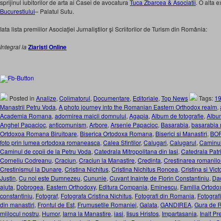
sprijinul iubitorilor de arta ai Casei de avocatura
Tuca Zbarcea & Asociatii
. O alta 
Bucurestiului
– Palatul Sutu.
Iata lista premiilor Asociaţiei Jurnaliştilor şi Scriitorilor de Turism din România:
Integral la
Ziaristi Online
Posted in
Analize
,
Colimatorul
,
Documentare
,
Editoriale
,
Top News
Tags:
1
Manastrii Petru Voda
,
A photo journey into the Romanian Eastern Orthodox realm
,
Academia Romana
,
adormirea maicii domnului
,
Agapia
,
Album de fotografie
,
Album
Anghel Papacioc
,
anticomunism
,
Arbore
,
Arsenie Papacioc
,
Basarabia
,
basarabia
Ortdoxoa Romana Biruitoare
,
Biserica Ortodoxa Romana
,
Biserici si Manastiri
,
BO
foto prin lumea ortodoxa romaneasca
,
Calea Sfintilor
,
Calugari
,
Calugarul
,
Caminul
Caminul de copii de la Petru Voda
,
Catedrala Mitropolitana din Iasi
,
Catedrala Patr
Corneliu Codreanu
,
Craciun
,
Craciun la Manastire
,
Credinta
,
Crestinarea romanilo
Crestinismul la Dunare
,
Cristina Nichitus
,
Cristina Nichitus Roncea
,
Cristina si Vic
Justin
,
Cu noi este Dumnezeu
,
Cununie
,
Cuvant Inainte de Florin Constantiniu
,
Dac
ajuta
,
Dobrogea
,
Eastern Orthodoxy
,
Editura Compania
,
Eminescu
,
Familia Ortodo
constantiniu
,
Fotograf
,
Fotografa Cristina Nichitus
,
Fotografi din Romania
,
Fotograf
din manastiri
,
Frontul de Est
,
Frumusetile Romaniei
,
Galata
,
GANDIREA
,
Gura de R
mijlocul nostru
,
Humor
,
Iarna la Manastire
,
iasi
,
Iisus Hristos
,
Impartasania
,
Inalt Pr