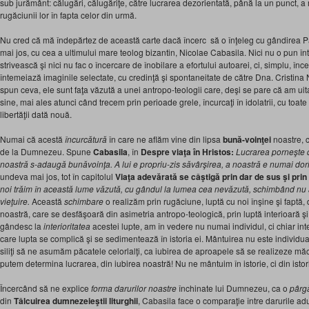
sub jurământ: călugări, călugăriţe, către lucrarea dezorientată, până la un punct, a
rugăciunii lor în fapta celor din urmă.
Nu cred că mă îndepărtez de această carte dacă încerc să o înţeleg cu gândirea Pări
mai jos, cu cea a ultimului mare teolog bizantin, Nicolae Cabasila. Nici nu o pun înt
strivească şi nici nu fac o încercare de înobilare a efortului autoarei, ci, simplu, în
întemeiază imaginile selectate, cu credinţă şi spontaneitate de către Dna. Cristina
spun ceva, ele sunt faţa văzută a unei antropo-teologii care, deşi se pare că am uit
sine, mai ales atunci când trecem prin perioade grele, încurcaţi în idolatrii, cu toat
libertăţii dată nouă.
Numai că acestă
încurcătură
în care ne aflăm vine din lipsa
bună-voinţei
noastre, c
de la Dumnezeu. Spune
Cabasila
, în
Despre viaţa în Hristos:
Lucrarea porneşte 
noastră s-adaugă bunăvoinţa. A lui e propriu-zis săvârşirea, a noastră e numai dor
undeva mai jos, tot în capitolul
Viaţa adevărată se câştigă prin dar de sus şi prin
noi trăim în această lume văzută, cu gândul la lumea cea nevăzută, schimbând nu atât
vieţuire.
Această
schimbare
o realizăm prin rugăciune, luptă cu noi înşine şi faptă, d
noastră, care se desfăşoară din asimetria antropo-teologică, prin luptă interioară ş
gândesc la
interioritatea
acestei lupte, am în vedere nu numai individul, ci chiar inte
care lupta se complică şi se sedimentează în istoria ei. Mântuirea nu este individua
siliţi să ne asumăm păcatele celorlalţi, ca iubirea de aproapele să se realizeze măc
putem determina lucrarea, din iubirea noastră! Nu ne mântuim în istorie, ci din istor
Încercând să ne explice
forma darurilor noastre
închinate lui Dumnezeu, ca o
pârgă
din
Tâlcuirea dumnezeieştii liturghii
, Cabasila face o comparaţie între darurile adu