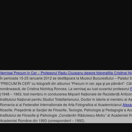
Vernisaj Precum in Cer – Profesorul Radu Ciuceanu despre fotografiile Cristinei N
În perioada 15-25 ianuarie 2012 se desfăşoara la Muzeul Bucurestiului – Palatul S
“PRECUM ÎN CER” cu fotografii din albumul “Precum în cer, aşa şi pe pământ”- Căl
românească, de Cristina Nichituş Roncea. La vernisaj au luat cuvantul profesorul
(1948 – 1963, fost membru in conducerea Mișcarii Naționale de Rezistență Anticomu
Institutului Național pentru Studiul Totalitarismului, Doctor în istorie si membru al Aso
Romania si al Federatiei Internationale de Arta Fotografica si Academicianul
Alexa
filosofie, Preşedinte al Secţiei de Filosofie, Teologie, Psihologie şi Pedagogie a 
Institutului de Filosofie şi Psihologie „Constantin Rădulescu-Motru” al Academiei 
Academiei Române din 1993 (corespondent – 1992).