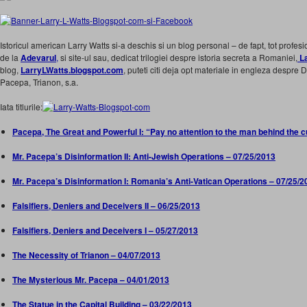
Istoricul american Larry Watts si-a deschis si un blog personal – de fapt, tot profesi
de la
Adevarul
,
si site-ul sau, dedicat trilogiei despre istoria secreta a Romaniei,
La
blog,
LarryLWatts.blogspot.com
, puteti citi deja opt materiale in engleza despre
Pacepa, Trianon, s.a.
Iata titlurile:
Pacepa, The Great and Powerful I: “Pay no attention to the man behind the c
Mr. Pacepa’s Disinformation II: Anti-Jewish Operations – 07/25/2013
Mr. Pacepa’s Disinformation I: Romania’s Anti-Vatican Operations – 07/25/2
Falsifiers, Deniers and Deceivers II – 06/25/2013
Falsifiers, Deniers and Deceivers I – 05/27/2013
The Necessity of Trianon – 04/07/2013
The Mysterious Mr. Pacepa – 04/01/2013
The Statue in the Capital Building – 03/22/2013