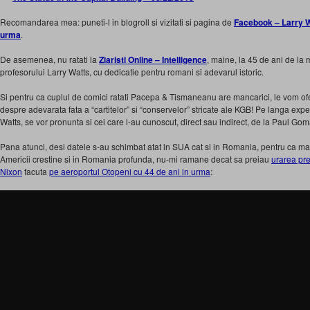
Recomandarea mea: puneti-l in blogroll si vizitati si pagina de
Facebook – Larry Wat
urma
.
De asemenea, nu ratati la
Ziaristi Online – Intelligence
, maine, la 45 de ani de l
profesorului Larry Watts, cu dedicatie pentru romani si adevarul istoric.
Si pentru ca cuplul de comici ratati Pacepa & Tismaneanu are mancarici, le vom oferi c
despre adevarata fata a “cartitelor” si “conservelor” stricate ale KGB! Pe langa expe
Watts, se vor pronunta si cei care l-au cunoscut, direct sau indirect, de la Paul Gom
Pana atunci, desi datele s-au schimbat atat in SUA cat si in Romania, pentru ca mai 
Americii crestine si in Romania profunda, nu-mi ramane decat sa preiau
urarea pr
Nixon
facuta
pe aeroportul Otopeni cu 44 de ani in urma
: