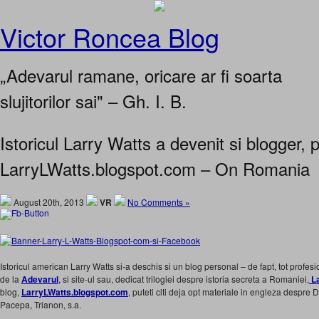
Victor Roncea Blog
„Adevarul ramane, oricare ar fi soarta
slujitorilor sai" – Gh. I. B.
Istoricul Larry Watts a devenit si blogger,
LarryLWatts.blogspot.com – On Romania
August 20th, 2013
VR
No Comments »
Istoricul american Larry Watts si-a deschis si un blog personal – de fapt, tot profesi
de la
Adevarul
,
si site-ul sau, dedicat trilogiei despre istoria secreta a Romaniei,
La
blog,
LarryLWatts.blogspot.com
, puteti citi deja opt materiale in engleza despre
Pacepa, Trianon, s.a.