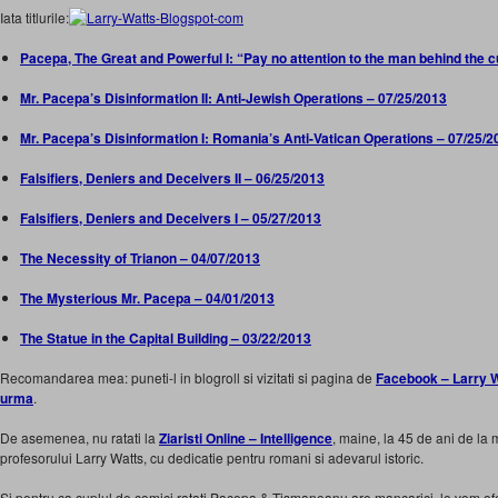
Iata titlurile:
Pacepa, The Great and Powerful I: “Pay no attention to the man behind the c
Mr. Pacepa’s Disinformation II: Anti-Jewish Operations – 07/25/2013
Mr. Pacepa’s Disinformation I: Romania’s Anti-Vatican Operations – 07/25/2
Falsifiers, Deniers and Deceivers II – 06/25/2013
Falsifiers, Deniers and Deceivers I – 05/27/2013
The Necessity of Trianon – 04/07/2013
The Mysterious Mr. Pacepa – 04/01/2013
The Statue in the Capital Building – 03/22/2013
Recomandarea mea: puneti-l in blogroll si vizitati si pagina de
Facebook – Larry Wat
urma
.
De asemenea, nu ratati la
Ziaristi Online – Intelligence
, maine, la 45 de ani de l
profesorului Larry Watts, cu dedicatie pentru romani si adevarul istoric.
Si pentru ca cuplul de comici ratati Pacepa & Tismaneanu are mancarici, le vom oferi c