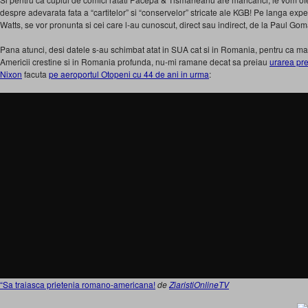
despre adevarata fata a “cartitelor” si “conservelor” stricate ale KGB! Pe langa expe
Watts, se vor pronunta si cei care l-au cunoscut, direct sau indirect, de la Paul Gom
Pana atunci, desi datele s-au schimbat atat in SUA cat si in Romania, pentru ca mai 
Americii crestine si in Romania profunda, nu-mi ramane decat sa preiau
urarea pr
Nixon
facuta
pe aeroportul Otopeni cu 44 de ani in urma
:
“Sa traiasca prietenia romano-americana!
de
ZiaristiOnlineTV