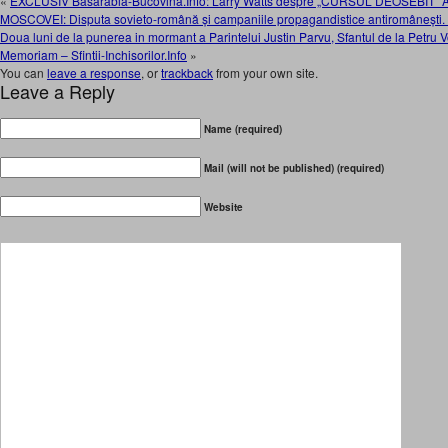
«
EXCLUSIV Basarabia-Bucovina.Info: Larry Watts despre „CURSUL DEOSEBIT
MOSCOVEI: Disputa sovieto-română și campaniile propagandistice antiromâne
Doua luni de la punerea in mormant a Parintelui Justin Parvu, Sfantul de la Petru
Memoriam – Sfintii-Inchisorilor.Info
»
You can
leave a response
, or
trackback
from your own site.
Leave a Reply
Name (required)
Mail (will not be published) (required)
Website