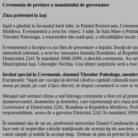
Ceremonia de predare a mandatului de guvernator
Ziua prieteniei la Iaşi
Iaşul a găzduit la începutul lunii iulie, la Palatul Roznovanu, Cerem
Moldova. Evenimentul a avut loc vineri, 3 iulie, în Sala Mare a Primări
Theodor Paleologu, a rotarienilor din toată ţară, a oficialităţilor locale ş
Evenimentul a început cu un film de prezentare a Iaşului, însoţit de u
atmosferă solemnă, a avut loc intonarea Imnului României, al Republ
Districtului 2241 în mandatul 2008-2009, a deschis ceremonia. Au urm
Municipiului Iaşi, Gheorghe Nichita. Una dintre surprizele serii a fost
Invitat special la Ceremonie, domnul Theodor Paleologu, membr
Europeană: “Iaşul are vocaţia să devină cândva capitală culturală europ
mana pe piept, pe care il face discret, in timpul cuvantarii si care se re
Mesajul sub semnul căruia a stat întreaga ceremonie a fost cel al prieten
dumneavoastră, doamnelor şi domnilor, care reprezentaţi aici clasa polit
Guvernator al Districtului 2241, România si Republica Moldova. Profes
responsabilitate, aceea de a guverna Districtul 2241 în mandatul 2009
În mandatul său de un an, profesorul universitar Daniel Condurache şi
face este să respectăm valorile tradiţionale ale acestui tip de asocier
valori simple şi nobile în acelaşi timp. Trebuie să ştim să privim în jur