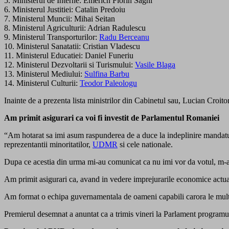
5. Ministerul de Interne: Emerich Florin Saghi
6. Ministerul Justitiei: Catalin Predoiu
7. Ministerul Muncii: Mihai Seitan
8. Ministerul Agriculturii: Adrian Radulescu
9. Ministerul Transporturilor:
Radu Berceanu
10. Ministerul Sanatatii: Cristian Vladescu
11. Ministerul Educatiei: Daniel Funeriu
12. Ministerul Dezvoltarii si Turismului:
Vasile Blaga
13. Ministerul Mediului:
Sulfina Barbu
14. Ministerul Culturii:
Teodor Paleologu
Inainte de a prezenta lista ministrilor din Cabinetul sau, Lucian Croitor
Am primit asigurari ca voi fi investit de Parlamentul Romaniei
“Am hotarat sa imi asum raspunderea de a duce la indeplinire mandatu
reprezentantii minoritatilor,
UDMR
si cele nationale.
Dupa ce acestia din urma mi-au comunicat ca nu imi vor da votul, m-am
Am primit asigurari ca, avand in vedere imprejurarile economice actual
Am format o echipa guvernamentala de oameni capabili carora le multum
Premierul desemnat a anuntat ca a trimis vineri la Parlament programul 