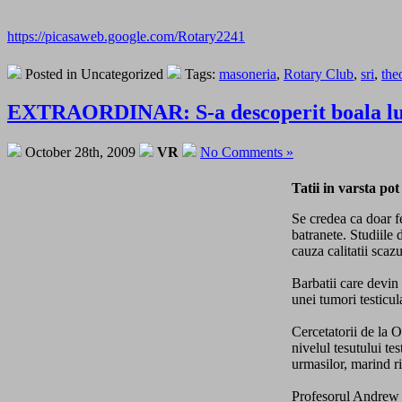
https://picasaweb.google.com/Rotary2241
Posted in Uncategorized
Tags:
masoneria
,
Rotary Club
,
sri
,
the
EXTRAORDINAR: S-a descoperit boala lu
October 28th, 2009
VR
No Comments »
Tatii in varsta po
Se credea ca doar fe
batranete. Studiile 
cauza calitatii scaz
Barbatii care devin
unei tumori testicul
Cercetatorii de la O
nivelul tesutului te
urmasilor, marind ri
Profesorul Andrew W