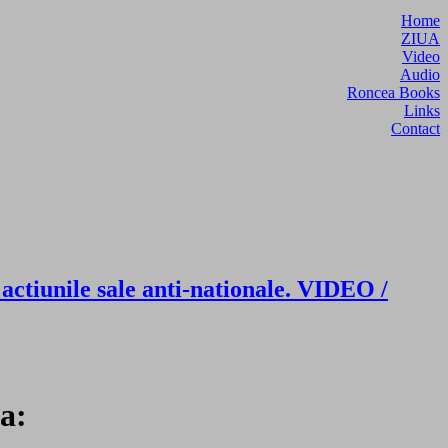
Home
ZIUA
Video
Audio
Roncea Books
Links
Contact
iunile sale anti-nationale. VIDEO /
a: