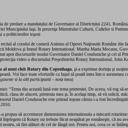
onia de predare a mandatului de Guvernator al Districtului 2241, Români
ei Muncipiului Iaşi, în prezenţa Ministrului Culturii, Cultelor si Patrim
i a politicienilor ieşeni
n recital al corului de cameră Animus al Operei Naţionale Române din Iaş
icii Moldova şi Imnul Rotary International. Martha Maria Mocanu, Guv
at apoi discursurile noului Guvernator Daniel Condurache şi cel al Pri
 proiecţia video a discursului Preşedintelui Rotary International, John 
u al unui club Rotary din Copenhaga
, şi-a exprimat dorinţa şi susţin
eană. Voi face toate eforturile ca Iaşul să poată intra într-o asemenea c
gaseste si la alti participanti
– nota mea)
iei: “Tema din această lună este tema prieteniei. De aceea, vă rog să-mi d
ică, clasa de afaceri, prietenia mea şi, în acelaşi timp, să vă solicit, m
orul Daniel Condurache este primul ieşean căruia i-a fost încredinţată
-2010.
-a propus să accentueze dimensiunea internationala a miscarii rotariene
e, să înţelegem că Rotary nu trebuie făcut neapărat pe româneşte, că nu av
ul nostru, să fim alături de cel de lângă noi. Pentru noi, ceea ce se întâmp