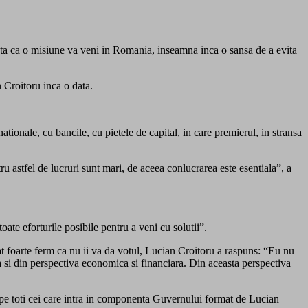
unta ca o misiune va veni in Romania, inseamna inca o sansa de a evita
n Croitoru inca o data.
ationale, cu bancile, cu pietele de capital, in care premierul, in stransa
u astfel de lucruri sunt mari, de aceea conlucrarea este esentiala”, a
oate eforturile posibile pentru a veni cu solutii”.
foarte ferm ca nu ii va da votul, Lucian Croitoru a raspuns: “Eu nu
ca si din perspectiva economica si financiara. Din aceasta perspectiva
 pe toti cei care intra in componenta Guvernului format de Lucian