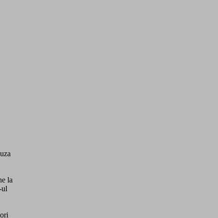
auza
ne la
-ul
ori