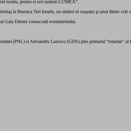
utorul nostru, pentru ei noi suntem LUMEA”.
lerinaj la Biserica Trei Ierarhi, un simbol al oraşului şi unul dintre cel
surat Gala Dinner consacrată evenimentului.
domnitei (PNL) si Alexandru Lazescu (GDS) plus primarul “rotarian” al 