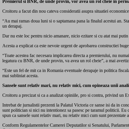
Premierul si BNR, de unde provin, vor avea un rol cheie in per
Croitoru a facut din nou cateva consideratii asupra situatiei economice
“Au mai ramas doua luni si o saptamana pana la finalul acestui an. Sta
un derapaj.
Dar nu este loc pentru nicio amanare, nicio ezitare si cu atat mai putin p
Acesta a explicat ca este nevoie urgent de aprobarea constructiei buge
“Toate acestea fac necesara implicarea directa a premierului, nu numai a 
legatura cu BNR, de unde provin, va avea un rol cheie”, a mai avertiz
“Este un fel de mit ca in Romania eventuale derapaje in politica fiscala
mai subliniat acesta.
Sansele sunt relativ mari, nu relativ mici, cum opineaza unii anali
Croitoru a precizat si ca a analizat opiniile, pro si contra, privind un E
Intrebat de jurnalistii prezenti la Palatul Victoria ce sanse isi da in c
sunt politician si nici nu intentionez sa pasesc pe taramul politicii. E
spun ca sansele sunt relativ mari, nu relativ mici cum sunt prezentate 
Conform Regulamentelor Camerei Deputatilor si Senatului, Parlamentul 