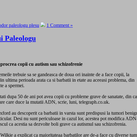
odor paleologu plesu
1 Comment »
i Paleologu
t procrea copii cu autism sau schizofrenie
meile trebuie sa se gandeasca de doua ori inainte de a face copii, la
din ultima perioada arata ca si barbatii in etate au aceeasi problema, din
ute a spermei.
 tati dupa 50 de ani pot avea copii cu probleme grave de sanatate, din c
are care duce la mutatii ADN, scrie, luni, telegraph.co.uk.
xford au descoperit ca barbatii in varsta sunt predispusi la tumori benig
sticular. Desi nu sunt periculoase in cazul lor, acestea pot modifica ADN
scul ca acestia sa dezvolte boli grave ca autismul sau schizofrenia.
ilkie a explicat ca majoritateaa barbatilor are de-a face cu diverse tum