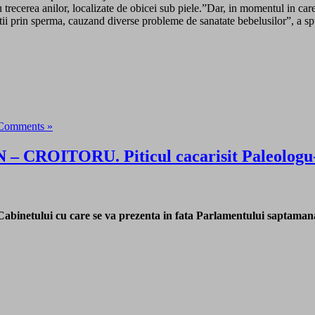
 trecerea anilor, localizate de obicei sub piele.”Dar, in momentul in care
tii prin sperma, cauzand diverse probleme de sanatate bebelusilor”, a sp
Comments »
ITORU. Piticul cacarisit Paleologu-plea
Cabinetului cu care se va prezenta in fata Parlamentului saptamana 