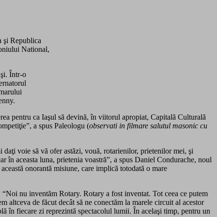
a şi Republica
oniului National,
i. Într-o
ernatorul
marului
Kenny.
erea pentru ca Iaşul să devină, în viitorul apropiat, Capitală Culturală
ompetiţie”, a spus Paleologu (
observati in filmare salutul masonic cu
aţi voie să vă ofer astăzi, vouă, rotarienilor, prietenilor mei, şi
ăcar în aceasta luna, prietenia voastră”, a spus Daniel Condurache, noul
 această onorantă misiune, care implică totodată o mare
: “Noi nu inventăm Rotary. Rotary a fost inventat. Tot ceea ce putem
em altceva de făcut decât să ne conectăm la marele circuit al acestor
lă în fiecare zi reprezintă spectacolul lumii. În acelaşi timp, pentru un