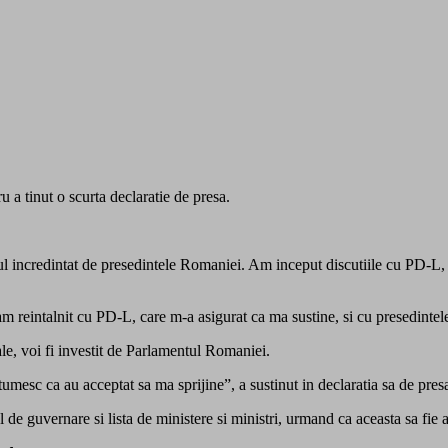
u a tinut o scurta declaratie de presa.
l incredintat de presedintele Romaniei. Am inceput discutiile cu PD-L,
 reintalnit cu PD-L, care m-a asigurat ca ma sustine, si cu presedinte
e, voi fi investit de Parlamentul Romaniei.
esc ca au acceptat sa ma sprijine”, a sustinut in declaratia sa de pres
de guvernare si lista de ministere si ministri, urmand ca aceasta sa fie