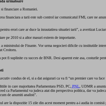
ioada urmatoare
 si financiare a Romaniei.
rea financiara a tarii este sub control iar comunicatul FMI, care ne an
entru erori care ar duce la inrautatirea situatiei tarii”, a avertizat Lucia
tare pe 2010 si a altor masuri extrem de importante.
ministrului de Finante. Vor urma negocieri dificile cu institutiile intern
at Croitoru.
 pot fi suplinite cu succes de BNR. Desi aparent este asa, costurile pentr
sti
xecutiv condus de el, si a dat asigurari ca va fi “un premier care va face t
onditiile in care majoritatea Parlamentara PSD, PC,
PNL
, UDMR a anuntat 
u cred ca Parlamentul va judeca atat din perspectiva politica, dar va jude
acum de anumiti analisti”.
are la dispozitie 15 zile din acest moment pentru a-i audia in comisii