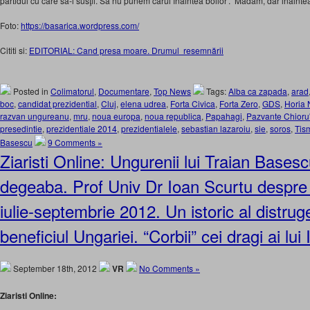
partidul cu care să-l susţii. Să nu punem carul înaintea boilor’. Madam, dar inaint
Foto:
https://basarica.wordpress.com/
Cititi si:
EDITORIAL: Cand presa moare. Drumul resemnării
Posted in
Colimatorul
,
Documentare
,
Top News
Tags:
Alba ca zapada
,
arad
boc
,
candidat prezidential
,
Cluj
,
elena udrea
,
Forta Civica
,
Forta Zero
,
GDS
,
Horia
razvan ungureanu
,
mru
,
noua europa
,
noua republica
,
Papahagi
,
Pazvante Chioru
presedintie
,
prezidentiale 2014
,
prezidentialele
,
sebastian lazaroiu
,
sie
,
soros
,
Tis
Basescu
9 Comments »
Ziaristi Online: Ungurenii lui Traian Base
degeaba. Prof Univ Dr Ioan Scurtu despre
iulie-septembrie 2012. Un istoric al distrug
beneficiul Ungariei. “Corbii” cei dragi ai lui I
September 18th, 2012
VR
No Comments »
Ziaristi Online: