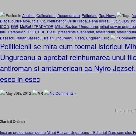
Posted in
Analize
,
Colimatorul
,
Documentare
,
Editoriale
,
Top News
Tags:
"c
Blaga
,
burtile albe
,
cc al utc
,
contratenor
,
Cristi Preda
,
elena udrea
,
Flutur
,
GDS
,
ho
ICCD
,
KGB
,
MeReU TRADATOR
,
Mihai Razban Ungureanu
,
mihai razvan ungure
mru
,
Patapievici
,
PCR
,
PDL
,
Plesu
,
presedinte suspendat
,
referendum
,
referendum
Basescu
,
Traian Basescu
,
Traian Ungureanu
,
uascr
,
Ungurenii
,
urc
7 Comments
Politicienii se mira cum tocmai istoricul M
Ungureanu a aprobat reinhumarea unui filo-
antiroman si antiamerican ca Nyiro Jozsef.
esec in esec
May 30th, 2012
VR
No Comments »
Ilustratie cu
Ziaristi Online:
Inca un proiect esuat pentru Mihai Razvan Ungureanu – Editorial Ziare.com plus 