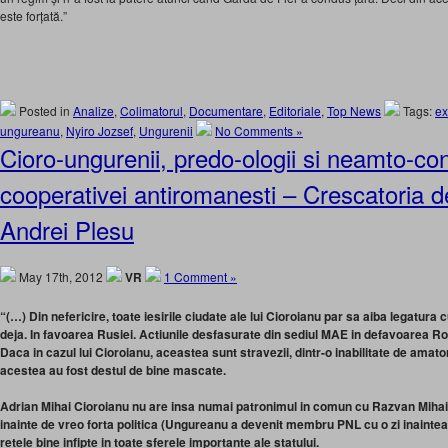
este forțată.”
Posted in
Analize
,
Colimatorul
,
Documentare
,
Editoriale
,
Top News
Tags:
ex
ungureanu
,
Nyiro Jozsef
,
Ungurenii
No Comments »
Cioro-ungurenii, predo-ologii si neamto-co
cooperativei antiromanesti – Crescatoria de
Andrei Plesu
May 17th, 2012
VR
1 Comment »
“(…) Din nefericire, toate iesirile ciudate ale lui Cioroianu par sa aiba legatura cu
deja. In favoarea Rusiei. Actiunile desfasurate din sediul MAE in defavoarea Rom
Daca in cazul lui Cioroianu, aceastea sunt stravezii, dintr-o inabilitate de amat
acestea au fost destul de bine mascate.
Adrian Mihai Cioroianu nu are insa numai patronimul in comun cu Razvan Mihai
inainte de vreo forta politica (Ungureanu a devenit membru PNL cu o zi inaintea 
retele bine infipte in toate sferele importante ale statului.