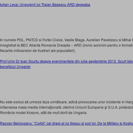
Iulian Leca: Ungurenii lui Traian Basescu ARD degeaba
In numele PDL, PNTCD si Fortei Civice, Vasile Blaga, Aurelian Pavelescu si Mihai
inregistrat la BEC Alianta Romania Dreapta – ARD (ironic acronim pentru o formati
flacarile milioanelor de frustrari ale populatiei!).
Prof Univ Dr Ioan Scurtu despre evenimentele din iulie-septembrie 2012. Scurt istor
beneficiul Ungariei
Nu este exclus sǎ urmeze faza urmǎtoare, adicǎ provocarea unor incidente în Har
inflamarea mass-media internaţionalǎ, oferind Uniunii Europene şi S.U.A. pretextul 
România model Kosovo, atât de mult dorit de Ungaria.
Razvan Belciuganu: “Corbii” cei dragi ai lui Iliescu si puii lor. De la Militaru si Kos