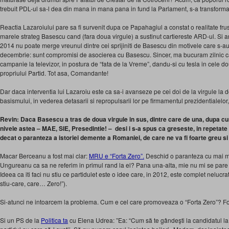
trebuit PDL-ul sa-l dea din mana in mana pana in fund la Parlament, s-a transformat
Reactia Lazaroiului pare sa fi survenit dupa ce Papahagiul a constat o realitate fru
marele strateg Basescu cand (fara doua virgule) a sustinut cartiereste ARD-ul. Si 
2014 nu poate merge vreunul dintre cei sprijiniti de Basescu din motivele care s-au 
decembrie: sunt compromisi de asocierea cu Basescu. Sincer, ma bucuram zilnic c
campanie la televizor, in postura de “fata de la Vreme”, dandu-si cu tesla in cele do
propriului Partid. Tot asa, Comandante!
Dar daca interventia lui Lazaroiu este ca sa-i avanseze pe cei doi de la virgule la 
basismului, in vederea detasarii si repropulsarii lor pe firmamentul prezidentialelor
Revin: Daca Basescu a tras de doua virgule in sus, dintre care de una, dupa cum
nivele astea – MAE, SIE, Presedintie! – desi i s-a spus ca greseste, in repetate r
decat o paranteza a istoriei demente a Romaniei, de care ne va fi foarte greu s
Macar Berceanu a fost mai clar:
MRU e “Forta Zero”.
Deschid o paranteza cu mai mu
Ungureanu ca sa ne referim in primul rand la el? Pana una-alta, mie nu mi se pare
Ideea ca iti faci nu stiu ce partidulet este o idee care, in 2012, este complet nelucra
stiu-care, care… Zero!”).
Si-atunci ne intoarcem la problema. Cum e cel care promoveaza o “Forta Zero”? F
Si un PS de la
Politica ta
cu Elena Udrea: ”Ea: “Cum să te gândeşti la candidatul la 