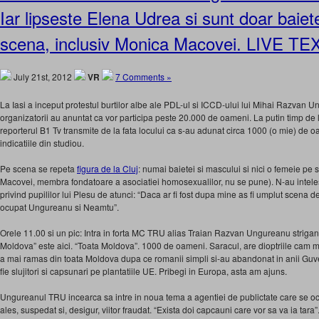
Iar lipseste Elena Udrea si sunt doar baiet
scena, inclusiv Monica Macovei. LIVE TE
July 21st, 2012
VR
7 Comments »
La Iasi a inceput protestul burtilor albe ale PDL-ul si ICCD-ului lui Mihai Razvan 
organizatorii au anuntat ca vor participa peste 20.000 de oameni. La putin timp de
reporterul B1 Tv transmite de la fata locului ca s-au adunat circa 1000 (o mie) de 
indicatiile din studiou.
Pe scena se repeta
figura de la Cluj
: numai baietei si mascului si nici o femeie p
Macovei, membra fondatoare a asociatiei homosexualilor, nu se pune). N-au intele
privind pupililor lui Plesu de atunci: “Daca ar fi fost dupa mine as fi umplut scena d
ocupat Ungureanu si Neamtu”.
Orele 11.00 si un pic: Intra in forta MC TRU alias Traian Razvan Ungureanu strigan
Moldova” este aici. “Toata Moldova”. 1000 de oameni. Saracul, are dioptriile cam 
a mai ramas din toata Moldova dupa ce romanii simpli si-au abandonat in anii Guve
fie slujitori si capsunari pe plantatiile UE. Pribegi in Europa, asta am ajuns.
Ungureanul TRU incearca sa intre in noua tema a agentiei de publictate care se 
ales, suspedat si, desigur, viitor fraudat. “Exista doi capcauni care vor sa va ia tar