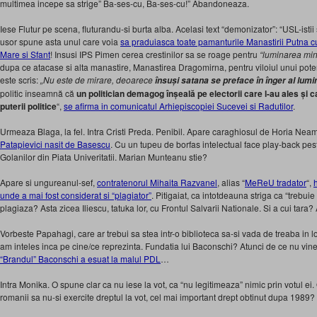
multimea incepe sa strige” Ba-ses-cu, Ba-ses-cu!” Abandoneaza.
Iese Flutur pe scena, fluturandu-si burta alba. Acelasi text “demonizator”: “USL-isti
usor spune asta unul care voia
sa praduiasca toate pamanturile Manastirii Putna cu
Mare si Sfant
! Insusi IPS Pimen cerea crestinilor sa se roage pentru
“luminarea min
dupa ce atacase si alta manastire, Manastirea Dragomirna, pentru viloiul unui potent
este scris:
„Nu este de mirare, deoarece
însuși satana se preface în înger al lumin
politic înseamnă că
un politician demagog înșeală pe electorii care l-au ales și 
puterii politice
“,
se afirma in comunicatul Arhiepiscopiei Sucevei si Radutilor
.
Urmeaza Blaga, la fel. Intra Cristi Preda. Penibil. Apare caraghiosul de Horia Nea
Patapievici nasit de Basescu
. Cu un tupeu de borfas intelectual face play-back pe
Golanilor din Piata Univeritatii. Marian Munteanu stie?
Apare si ungureanul-sef,
contratenorul Mihaita Razvanel
, alias “
MeReU tradator
“,
unde a mai fost considerat si “plagiator”
. Pitigaiat, ca intotdeauna striga ca “trebuie
plagiaza? Asta zicea Iliescu, tatuka lor, cu Frontul Salvarii Nationale. Si a cui tara?
Vorbeste Papahagi, care ar trebui sa stea intr-o biblioteca sa-si vada de treaba in l
am inteles inca pe cine/ce reprezinta. Fundatia lui Baconschi? Atunci de ce nu vine 
“Brandul” Baconschi a esuat la malul PDL
…
Intra Monika. O spune clar ca nu iese la vot, ca “nu legitimeaza” nimic prin votul 
romanii sa nu-si exercite dreptul la vot, cel mai important drept obtinut dupa 1989?