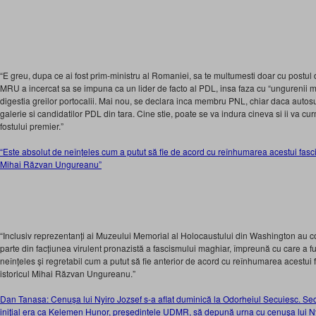
“E greu, dupa ce ai fost prim-ministru al Romaniei, sa te multumesti doar cu postul 
MRU a incercat sa se impuna ca un lider de facto al PDL, insa faza cu “ungurenii m
digestia greilor portocalii. Mai nou, se declara inca membru PNL, chiar daca autosu
galerie si candidatilor PDL din tara. Cine stie, poate se va indura cineva si ii va cur
fostului premier.”
“Este absolut de neînțeles cum a putut să fie de acord cu reînhumarea acestui fasci
Mihai Răzvan Ungureanu”
“Inclusiv reprezentanți ai Muzeului Memorial al Holocaustului din Washington au co
parte din facțiunea virulent pronazistă a fascismului maghiar, împreună cu care a fu
neînțeles și regretabil cum a putut să fie anterior de acord cu reînhumarea acestui
istoricul Mihai Răzvan Ungureanu.”
Dan Tanasa: Cenușa lui Nyiro Jozsef s-a aflat duminică la Odorheiul Secuiesc. Sec
inițial era ca Kelemen Hunor, președintele UDMR, să depună urna cu cenușa lui Ny