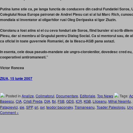
Putina lume stie ca, pe langa functia de conducere din cadrul Fundatiei Soros, 
Colegiului Noua Europa patronat de Andrei Plesu cat si al lui Marc Rich, cunoscu
mondiala si inventator al oligarhilor rusi Oleg Deripaska si Igor Ziuzin.
Cioroianu a fost atins si el cu ceva fonduri ale Soros, fiind bursier si scrib dilema
Plesu, dar si membru al Grupului pentru Dialog Social. Ca si mentorul sau, de alt
ca oficial in toate guvernele Romaniei, de la Iliescu-KGB pana astazi.
In esenta, cele doua pseudo-mandate ale ungro-cioroienilor, dovedesc cred eu, 
cooperativei antiromanesti.”
Victor Roncea
ZIUA, 15 iunie 2007
Posted in
Analize
,
Colimatorul
,
Documentare
,
Editoriale
,
Top News
Tags:
Ad
Basescu
,
CIA
,
Cristi Preda
,
DIA
,
fbi
,
FSB
,
GDS
,
ICR
,
KGB
,
Liiceanu
,
Mihai Neamtu
,
Patapievici
,
sie
,
SPP
,
sri
,
svr
,
teodor baconsky
,
Tismaneanu
,
Toader Paleologu
,
Ung
Comment »