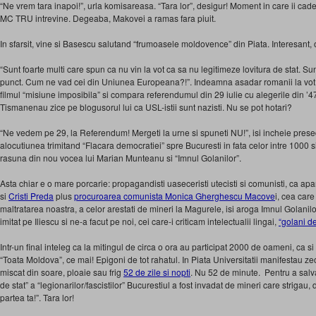
“Ne vrem tara inapoi!”, urla komisareasa. “Tara lor”, desigur! Moment in care ii cad
MC TRU intrevine. Degeaba, Makovei a ramas fara piuit.
In sfarsit, vine si Basescu salutand “frumoasele moldovence” din Piata. Interesant
“Sunt foarte multi care spun ca nu vin la vot ca sa nu legitimeze lovitura de stat. S
punct. Cum ne vad cei din Uniunea Europeana?!”. Indeamna asadar romanii la vot.
filmul “misiune imposibila” si compara referendumul din 29 iulie cu alegerile din ’4
Tismanenau zice pe blogusorul lui ca USL-istii sunt nazisti. Nu se pot hotari?
“Ne vedem pe 29, la Referendum! Mergeti la urne si spuneti NU!”, isi incheie pres
alocutiunea trimitand “Flacara democratiei” spre Bucuresti in fata celor intre 1000 
rasuna din nou vocea lui Marian Munteanu si “Imnul Golanilor”.
Asta chiar e o mare porcarie: propagandisti uaseceristi utecisti si comunisti, ca apa
si
Cristi Preda
plus
procuroarea comunista Monica Gherghescu Macove
i, cea care
maltratarea noastra, a celor arestati de mineri la Magurele, isi aroga Imnul Golanil
imitat pe Iliescu si ne-a facut pe noi, cei care-i criticam intelectualii lingai,
“golani d
Intr-un final inteleg ca la mitingul de circa o ora au participat 2000 de oameni, ca s
“Toata Moldova”, ce mai! Epigoni de tot rahatul. In Piata Universitatii manifestau z
miscat din soare, ploaie sau frig
52 de zile si nopti
. Nu 52 de minute. Pentru a salva 
de stat” a “legionarilor/fascistilor” Bucurestiul a fost invadat de mineri care strigau,
partea ta!”. Tara lor!