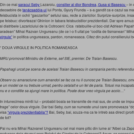
Din ce mai
saracul Seby
Lazaroiu,
consilier al dlor Bondrea, Gusa si Basescu
– in 
deosebire de
tanácsadója-ul
lui Ponta, Gyury Frunda – s-a gandit ca e cazul sa ma
feisbucista in ochii “gaozarilor” sefului sau, recte a ziaricilor. Surprize-surprize, insa
pe feisbuc: divorteaza! Ghinion in tabara feisbucistilor prezidentiali. Dar spre amu
si diatribele Lazariciului de la Cotroceni: Cica ratatouille-ul boc-cist Adriean Papahag
aradean” Mihai Razvan Ungureanu (de ce l-o fi uitat pe “codita de tismanean” Miha
virgule”
in politica ungureasca, pardon, romaneasca. Citez din putul consilierului
“ DOUA VIRGULE IN POLITICA ROMANEASCA
MRU promovat Ministru de Externe, sef SIE, premier. De Traian Basescu.
Papahagi urcat pe scena de acelasi Traian Basescu in campania pentru referendum
Observ cu amaraciune cum amandoi se fac ca nu il cunosc pe Traian Basescu, omul
e un model ce nu trebuie urmat, pentru celalalt e un fel de paria. Totusi ma incapat
nu e o conditie sa ajungi mare in politica. Poate doar vreo virgula pe acolo…
“
In intunecimea mintii lui – probabil boala se transmite de mai sus, de unde se imput
trage” celor doua virgule. Dar bai Seby, cum se numeste unul care promoveaza “dou
visa
“virgula prezidentiabila”?
Bai, Seby, bai, scuza-ma ca te intreb asa direct (prof
de tot?
Pai nu era Mihai Razvanel Ungureanu cel mai mare pitic din lume al “Albei ca Zapa
maturase deja drumul spre Palatul de Clestar de la Cotroceni? Acum, ca poporul rom