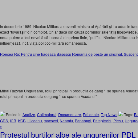
În decembrie 1989, Nicolae Militaru a devenit ministru al Apărării şi i-a adus în fu
exact “tovarăşii” din complot. Chiar dacă din cauza pornirilor sale făţiş filosovietice, 
noua putere a fost nevoită să-l scoată din prima linie, “puii” lui Nicolae Militaru au 
influenţează încă viaţa politico-militară românească.
Roncea Ro: Pentru cine tradeaza Basescu Romania de peste un cincinal. Suspenda
Mihai Razvan Ungureanu, rolul principal in productia de gang “I se spunea Asuda
rolul principal in productia de gang “I se spunea Asudatul”
Posted in
Analize
,
Colimatorul
,
Documentare
,
Editoriale
,
Top News
Tags:
B
GDS
,
ICR
,
KGB
,
Liiceanu
,
macovei
,
Neamtu
,
Papahagi
,
Patapievici
,
Plesu
,
Ungure
»
Protestul burtilor albe ale ungurenilor PDL 