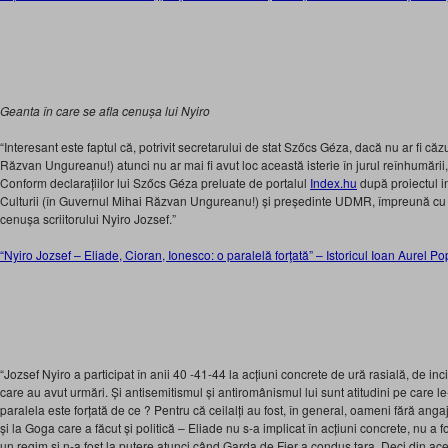
Geanta în care se afla cenușa lui Nyiro
“Interesant este faptul că, potrivit secretarului de stat Szőcs Géza, dacă nu ar fi că
Răzvan Ungureanu!) atunci nu ar mai fi avut loc această isterie în jurul reînhumării, c
Conform declarațiilor lui Szőcs Géza preluate de portalul
Index.hu
după proiectul i
Culturii (în Guvernul Mihai Răzvan Ungureanu!) și președinte UDMR, împreună cu 
cenușa scriitorului Nyiro Jozsef.”
“Nyiro Jozsef – Eliade, Cioran, Ionesco: o paralelă forţată” – Istoricul Ioan Aurel Po
“Jozsef Nyiro a participat în anii 40 -41-44 la acțiuni concrete de ură rasială, de inc
care au avut urmări. Și antisemitismul și antiromânismul lui sunt atitudini pe care l
paralela este forțată de ce ? Pentru că ceilalți au fost, în general, oameni fără anga
și la Goga care a făcut și politică – Eliade nu s-a implicat în acțiuni concrete, nu a fos
un regim și n-a fost la putere atunci când Garda de Fier a condus țara. Deci din a