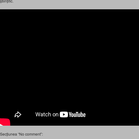
științific.
Secțiunea “No comment”: