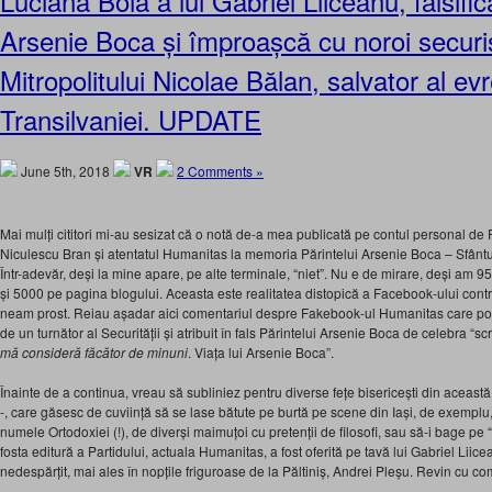
Luciana Boia a lui Gabriel Liiceanu, falsifică
Arsenie Boca și împroașcă cu noroi securi
Mitropolitului Nicolae Bălan, salvator al evr
Transilvaniei. UPDATE
June 5th, 2018
VR
2 Comments »
Mai mulți cititori mi-au sesizat că o notă de-a mea publicată pe contul personal de 
Niculescu Bran și atentatul Humanitas la memoria Părintelui Arsenie Boca – Sfântul 
Într-adevăr, deși la mine apare, pe alte terminale, “niet”. Nu e de mirare, deși am 
și 5000 pe pagina blogului. Aceasta este realitatea distopică a Facebook-ului contr
neam prost. Reiau așadar aici comentariul despre Fakebook-ul Humanitas care poart
de un turnător al Securității și atribuit în fals Părintelui Arsenie Boca de celebra “scr
mă consideră făcător de minuni
. Viața lui Arsenie Boca”.
Înainte de a continua, vreau să subliniez pentru diverse fețe bisericești din această 
-, care găsesc de cuviință să se lase bătute pe burtă pe scene din Iași, de exemplu,
numele Ortodoxiei (!), de diverși maimuțoi cu pretenții de filosofi, sau să-i bage pe “s
fosta editură a Partidului, actuala Humanitas, a fost oferită pe tavă lui Gabriel Liic
nedespărțit, mai ales în nopțile friguroase de la Păltiniș, Andrei Pleșu. Revin cu co