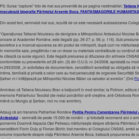
PS: Sursa “capturei” foto de mai sus provenită de pe pagina nestimabilei:
Tatiana N
maculează biografia Părintelui Arsenie Boca. FANTASMAGORIILE HUMANITAS
Din acest text, semnalat mai sus, rezultă de ce este necesară autosesizarea Colegi
“
Operațiunea Tatianei Niculescu de denigrare a Mitropolitului Ardealului Nicolae
onoare al Academiei Române, este ilegală (pp. 26-27; p. 56; p. 116). Sub presiunea 
sovietice s-a încercat epurarea sa din postul de mitropolit, după cum ne mărturise
în memoriile sale, pregătindu-i-se un dosar cu materiale contrafăcute cu conținut 
le citează ca surse sigure!). Este ilegală preluarea și difuzarea din arhivele CNSAS 
conformitate cu prevederile art.28 alin. (3) din O.U.G. nr. 24/2008, aprobată cu modi
nr.293/2008, „în activitatea de documentare, cercetătorii acreditați au obligația să 
intima, familială și privată a celor care au fost persecutați de organele Securității 
Șafran ni-l înfățișează pe Mitropolitul Nicolae Bălan ca salvator al evreilor.
” (Drd
Fl
Amintesc că Tatiana Niculescu Bran a batjocorit în mod similar, la Polirom, editur
memoria Patriarhului Teoctist (de restul porcăriilor anti-creștine, anti-Ortodoxia R
mână cu Mungiu și Șerban, nici nu mai amintim).
Adaug că am transmis Patriarhiei Române
Petiția Pentru Canonizarea Părintelui
Ardealului
– semnată de peste 15.000 de români – și totodată recomand aici o emi
pomenire Doamnă Aspazia Oțel Petrescu mărturisește despre sfințenia Părintelui A
cercetătorii Florin Duțu și Florian Bichir, fost membru al Colegiului CNSAS, ambii au
volume importante despre viața Părintelui Arsenie Boca, tratează propunerea de 