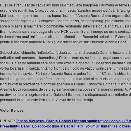
Rușii se străduiesc de câțiva ani buni să-i maculeze imaginea Părintelui Arsenie B
în sufletele românilor. O fac, vorba lui Eminescu, “surpând încet-încet” până “ajung să
Mai nou, un ungur a reclamat cu tupeu “brandul” Arsenie Boca, câteva organe fără
“europeană” agitată de Budapesta. Scandal mizer, de tip “spining” profesionist, m
spre o mizerie și m
ai mare: o combinație “editorială” între cele două entități, Rusia
Bran, o adulatoare a propagandistului PCR Lucian Boia, îi merge pe urme șenilatu
la demolarea unui “mit” – a se citi a unui simbol – al României autentice. Evident, lu
pentru a satisface normele NKVD și ale succesorilor săi: Părintele Arsenie Boca.
Subiect ales, chipurile, “întâmplător”, după cum afirmă această Dorel în fuste a lui L
editurilor antiromâneşti Humanitas şi Polirom care nu se încurcă, după cum se vede
scrisul. Ca să ne lămurim care este ținta exactă a operațiunii de război mediatic, cult
vorba tovarășei în cauză, “întâmplător”, de dincolo de văzduhurile care luminează a
închisorilor bolșevice, Părintele Arsenie Boca ar putea fi primul “Sfânt al închisorilor”
favorit din galeria demnă de Panteon național a martirilor și mărturisitorilor propu
fiind studiat în prezent de o comisie specială a Bisericii Ortodoxe Române. “Scriin-du
Arsenie Boca (cucoană, de ce plagiezi “adevarul ca poveste” al marelui ni-mic A. 
nu devine doar o negrișoară a lui Gabriel Liiceanu, ci o răspândacă a turnătorilor de
persoanei în cauză este fără limite. A avut de la cine învăța…
Victor Roncea
UPDATE:
Tatiana Niculescu Bran și Gabriel Liiceanu spulberați de ucenicul Păr
Preasfințitul Daniil, Episcop-locțiitor al Daciei Felix: Volumul Humanitas, o bla