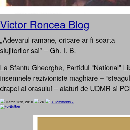
Victor Roncea Blog
„Adevarul ramane, oricare ar fi soarta
slujitorilor sai" – Gh. I. B.
La Sfantu Gheorghe, Partidul “National” Lib
insemnele rezivioniste maghiare – “steagu
drapel al orasului – alaturi de UDMR s
March 18th, 2010
VR
3 Comments »