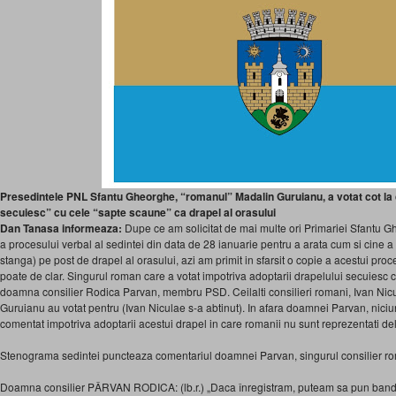
Presedintele PNL Sfantu Gheorghe, “romanul” Madalin Guruianu, a votat cot l
secuiesc” cu cele “sapte scaune” ca drapel al orasului
Dan Tanasa informeaza:
Dupe ce am solicitat de mai multe ori Primariei Sfantu 
a procesului verbal al sedintei din data de 28 ianuarie pentru a arata cum si cine a 
stanga) pe post de drapel al orasului, azi am primit in sfarsit o copie a acestui proc
poate de clar. Singurul roman care a votat impotriva adoptarii drapelului secuiesc ca
doamna consilier Rodica Parvan, membru PSD. Ceilalti consilieri romani, Ivan Nic
Guruianu au votat pentru (Ivan Niculae s-a abtinut). In afara doamnei Parvan, niciu
comentat impotriva adoptarii acestui drapel in care romanii nu sunt reprezentati de
Stenograma sedintei puncteaza comentariul doamnei Parvan, singurul consilier ro
Doamna consilier PÂRVAN RODICA: (lb.r.) „Daca înregistram, puteam sa pun band