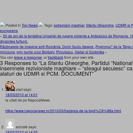
Posted in
Top News
Tags:
extremism maghiar
,
Sfantu Gheorghe
,
UDMR si PC
europeana
«
20 de ani de la tentativa Ungariei de rupere violenta a Ardealului de Romania. 18
dinaintea furtunii.
Războaiele de imagine anti-România. Dorin Suciu despre „Pogromul” de la Târgu 
minciuna, prin gurile unor Borbely, Pirvulescu, Haller si Szobotka
»
You can
leave a response
, or
trackback
from your own site.
3 Responses to “La Sfantu Gheorghe, Partidul “National”
insemnele rezivioniste maghiare – “steagul secuiesc” ca 
alaturi de UDMR si PCM. DOCUMENT”
vlad
says:
18/03/2010 at 14:01
ia uitati de pe NapocaNews
https://www.napocanews.ro/2010/03/tradarea-de-la-topli%C8%9Ba.html
socrate
says:
18/03/2010 at 14:55