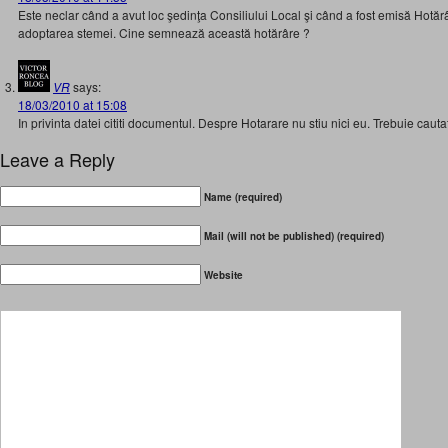
Este neclar când a avut loc şedinţa Consiliului Local şi când a fost emisă Hotă
adoptarea stemei. Cine semnează această hotărâre ?
VR
says:
18/03/2010 at 15:08
In privinta datei cititi documentul. Despre Hotarare nu stiu nici eu. Trebuie cautat
Leave a Reply
Name (required)
Mail (will not be published) (required)
Website