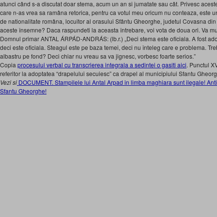
atunci când s-a discutat doar stema, acum un an si jumatate sau cât. Privesc acest
care n-as vrea sa ramâna retorica, pentru ca votul meu oricum nu conteaza, este u
de nationalitate româna, locuitor al orasului Sfântu Gheorghe, judetul Covasna d
aceste însemne? Daca raspundeti la aceasta întrebare, voi vota de doua ori. Va m
Domnul primar ANTAL ÁRPÁD-ANDRÁS: (lb.r.) „Deci stema este oficiala. A fost ado
deci este oficiala. Steagul este pe baza temei, deci nu înteleg care e problema. T
albastru pe fond? Deci chiar nu vreau sa va jignesc, vorbesc foarte serios.”
Copia
procesului verbal cu transcrierea integrala a sedintei o gasiti aici
. Punctul XV
referitor la adoptatea “drapelului secuiesc” ca drapel al municipiului Sfantu Gheor
Vezi si
DOCUMENT. Stampilele lui Antal Arpad in limba maghiara sunt ilegale! Anti
Sfantu Gheorghe!