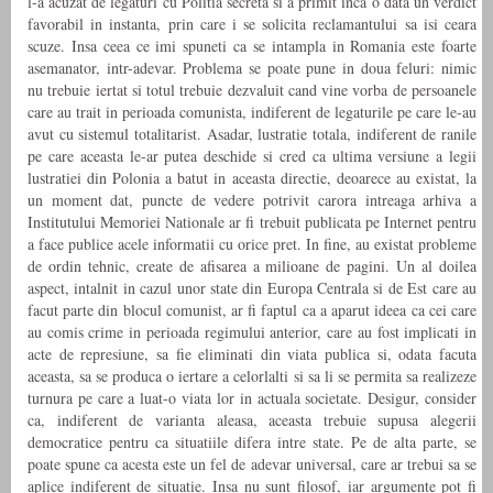
l-a acuzat de legaturi cu Politia secreta si a primit inca o data un verdict
favorabil in instanta, prin care i se solicita reclamantului sa isi ceara
scuze. Insa ceea ce imi spuneti ca se intampla in Romania este foarte
asemanator, intr-adevar. Problema se poate pune in doua feluri: nimic
nu trebuie iertat si totul trebuie dezvaluit cand vine vorba de persoanele
care au trait in perioada comunista, indiferent de legaturile pe care le-au
avut cu sistemul totalitarist. Asadar, lustratie totala, indiferent de ranile
pe care aceasta le-ar putea deschide si cred ca ultima versiune a legii
lustratiei din Polonia a batut in aceasta directie, deoarece au existat, la
un moment dat, puncte de vedere potrivit carora intreaga arhiva a
Institutului Memoriei Nationale ar fi trebuit publicata pe Internet pentru
a face publice acele informatii cu orice pret. In fine, au existat probleme
de ordin tehnic, create de afisarea a milioane de pagini. Un al doilea
aspect, intalnit in cazul unor state din Europa Centrala si de Est care au
facut parte din blocul comunist, ar fi faptul ca a aparut ideea ca cei care
au comis crime in perioada regimului anterior, care au fost implicati in
acte de represiune, sa fie eliminati din viata publica si, odata facuta
aceasta, sa se produca o iertare a celorlalti si sa li se permita sa realizeze
turnura pe care a luat-o viata lor in actuala societate. Desigur, consider
ca, indiferent de varianta aleasa, aceasta trebuie supusa alegerii
democratice pentru ca situatiile difera intre state. Pe de alta parte, se
poate spune ca acesta este un fel de adevar universal, care ar trebui sa se
aplice indiferent de situatie. Insa nu sunt filosof, iar argumente pot fi