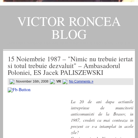
VICTOR RONCEA
BLOG
„ADEVARUL RAMANE, ORICARE AR FI SOARTA SLUJITORILOR SAI" – GH. I. B.
15 Noiembrie 1987 – "Nimic nu trebuie iertat
si totul trebuie dezvaluit" – Ambasadorul
Poloniei, ES Jacek PALISZEWSKI
November 16th, 2008
VR
No Comments »
La 20 de ani dupa actiunile
intreprinse de muncitorii
anticomunisti de la Brasov, in
1987, credeti ca mai conteaza in
prezent ce s-a intamplat in acele
zile?