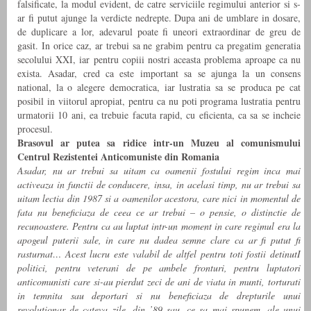
falsificate, la modul evident, de catre serviciile regimului anterior si s-
ar fi putut ajunge la verdicte nedrepte. Dupa ani de umblare in dosare,
de duplicare a lor, adevarul poate fi uneori extraordinar de greu de
gasit. In orice caz, ar trebui sa ne grabim pentru ca pregatim generatia
secolului XXI, iar pentru copiii nostri aceasta problema aproape ca nu
exista. Asadar, cred ca este important sa se ajunga la un consens
national, la o alegere democratica, iar lustratia sa se produca pe cat
posibil in viitorul apropiat, pentru ca nu poti programa lustratia pentru
urmatorii 10 ani, ea trebuie facuta rapid, cu eficienta, ca sa se incheie
procesul.
Brasovul ar putea sa ridice intr-un Muzeu al comunismului
Centrul Rezistentei Anticomuniste din Romania
Asadar, nu ar trebui sa uitam ca oamenii fostului regim inca mai
activeaza in functii de conducere, insa, in acelasi timp, nu ar trebui sa
uitam lectia din 1987 si a oamenilor acestora, care nici in momentul de
fata nu beneficiaza de ceea ce ar trebui – o pensie, o distinctie de
recunoastere. Pentru ca au luptat intr-un moment in care regimul era la
apogeul puterii sale, in care nu dadea semne clare ca ar fi putut fi
rasturnat… Acest lucru este valabil de altfel pentru toti fostii detinutI
politici, pentru veterani de pe ambele fronturi, pentru luptatori
anticomunisti care si-au pierdut zeci de ani de viata in munti, torturati
in temnita sau deportari si nu beneficiaza de drepturile unui
revolutionar de cateva zile, din ’89 sau, ce sa mai spunem, ale unui