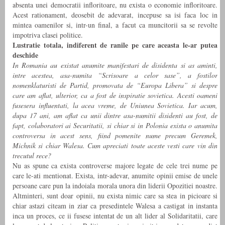
absenta unei democratii infloritoare, nu exista o economie infloritoare.
Acest rationament, deosebit de adevarat, incepuse sa isi faca loc in
mintea oamenilor si, intr-un final, a facut ca muncitorii sa se revolte
impotriva clasei politice.
Lustratie totala, indiferent de ranile pe care aceasta le-ar putea
deschide
In Romania au existat anumite manifestari de disidenta si as aminti,
intre acestea, asa-numita “Scrisoare a celor sase”, a fostilor
nomenklaturisti de Partid, promovata de “Europa Libera” si despre
care am aflat, ulterior, ca a fost de inspiratie sovietica. Acesti oameni
fusesera influentati, la acea vreme, de Uniunea Sovietica. Iar acum,
dupa 17 ani, am aflat ca unii dintre asa-numitii disidenti au fost, de
fapt, colaboratori ai Securitatii, si chiar si in Polonia exista o anumita
controversa in acest sens, fiind pomenite nume precum Geremek,
Michnik si chiar Walesa. Cum apreciati toate aceste vesti care vin din
trecutul rece?
Nu as spune ca exista controverse majore legate de cele trei nume pe
care le-ati mentionat. Exista, intr-adevar, anumite opinii emise de unele
persoane care pun la indoiala morala unora din liderii Opozitiei noastre.
Altminteri, sunt doar opinii, nu exista nimic care sa stea in picioare si
chiar astazi citeam in ziar ca presedintele Walesa a castigat in instanta
inca un proces, ce ii fusese intentat de un alt lider al Solidaritatii, care