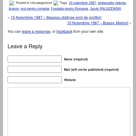
Posted in Uncategorized
Tags:
15 noiembrie 1987
,
ambasador polonia
,
brasov
,
eroi pentru romania
,
Fundatia pentru Romania
,
Jacek PALISZEWSKI
«
15 Noiembrie 1987 – Basescu distinge eroii de profitori
15 Noiembrie 1987 – Brasov. Marturii
»
You can
leave a response
, or
trackback
from your own site.
Leave a Reply
Name (required)
Mail (will not be published) (required)
Website