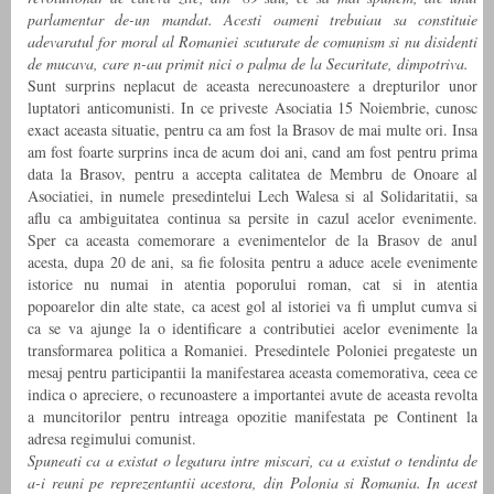
parlamentar de-un mandat. Acesti oameni trebuiau sa constituie
adevaratul for moral al Romaniei scuturate de comunism si nu disidenti
de mucava, care n-au primit nici o palma de la Securitate, dimpotriva.
Sunt surprins neplacut de aceasta nerecunoastere a drepturilor unor
luptatori anticomunisti. In ce priveste Asociatia 15 Noiembrie, cunosc
exact aceasta situatie, pentru ca am fost la Brasov de mai multe ori. Insa
am fost foarte surprins inca de acum doi ani, cand am fost pentru prima
data la Brasov, pentru a accepta calitatea de Membru de Onoare al
Asociatiei, in numele presedintelui Lech Walesa si al Solidaritatii, sa
aflu ca ambiguitatea continua sa persite in cazul acelor evenimente.
Sper ca aceasta comemorare a evenimentelor de la Brasov de anul
acesta, dupa 20 de ani, sa fie folosita pentru a aduce acele evenimente
istorice nu numai in atentia poporului roman, cat si in atentia
popoarelor din alte state, ca acest gol al istoriei va fi umplut cumva si
ca se va ajunge la o identificare a contributiei acelor evenimente la
transformarea politica a Romaniei. Presedintele Poloniei pregateste un
mesaj pentru participantii la manifestarea aceasta comemorativa, ceea ce
indica o apreciere, o recunoastere a importantei avute de aceasta revolta
a muncitorilor pentru intreaga opozitie manifestata pe Continent la
adresa regimului comunist.
Spuneati ca a existat o legatura intre miscari, ca a existat o tendinta de
a-i reuni pe reprezentantii acestora, din Polonia si Romania. In acest