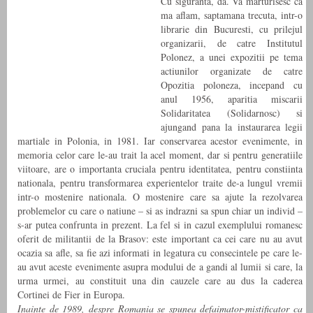
Cu siguranta, da. Va marturisesc ca
ma aflam, saptamana trecuta, intr-o
librarie din Bucuresti, cu prilejul
organizarii, de catre Institutul
Polonez, a unei expozitii pe tema
actiunilor organizate de catre
Opozitia poloneza, incepand cu
anul 1956, aparitia miscarii
Solidaritatea (Solidarnosc) si
ajungand pana la instaurarea legii
martiale in Polonia, in 1981. Iar conservarea acestor evenimente, in
memoria celor care le-au trait la acel moment, dar si pentru generatiile
viitoare, are o importanta cruciala pentru identitatea, pentru constiinta
nationala, pentru transformarea experientelor traite de-a lungul vremii
intr-o mostenire nationala. O mostenire care sa ajute la rezolvarea
problemelor cu care o natiune – si as indrazni sa spun chiar un individ –
s-ar putea confrunta in prezent. La fel si in cazul exemplului romanesc
oferit de militantii de la Brasov: este important ca cei care nu au avut
ocazia sa afle, sa fie azi informati in legatura cu consecintele pe care le-
au avut aceste evenimente asupra modului de a gandi al lumii si care, la
urma urmei, au constituit una din cauzele care au dus la caderea
Cortinei de Fier in Europa.
Inainte de 1989, despre Romania se spunea defaimator-mistificator ca