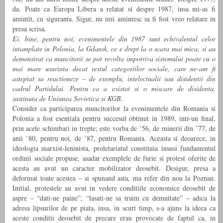
da. Poate ca Europa Libera a relatat si despre 1987, insa mi-as fi
amintit, cu siguranta. Sigur, nu imi amintesc sa fi fost vreo relatare in
presa scrisa.
Ei, bine, pentru noi, evenimentele din 1987 sunt echivalentul celor
intamplate in Polonia, la Gdansk, ce e drept la o scara mai mica, si au
demonstrat ca muncitorii se pot revolta impotriva sistemului poate cu o
mai mare usurinta decat restul categoriilor sociale, care ne-am fi
asteptat sa reactioneze – de exemplu, intelectualii sau disidentii din
cadrul Partidului. Pentru ca a existat si o miscare de disidenta,
sustinuta de Uniunea Sovietica si KGB.
Consider ca participarea muncitorilor la evenimentele din Romania si
Polonia a fost esentiala pentru succesul obtinut in 1989, intr-un final,
prin acele schimbari in trepte; este vorba de ’56, de minerii din ’77, de
anii ’80, pentru noi, de ’87, pentru Romania. Aceasta si deoarece, in
ideologia marxist-leninista, proletariatul constituia insusi fundamentul
ordinii sociale propuse, asadar exemplele de furie si protest oferite de
acesta au avut un caracter mobilizator deosebit. Desigur, presa a
deformat toate acestea – si spunand asta, ma refer din nou la Poznan.
Initial, protestele au avut in vedere conditiile economice deosebit de
aspre – “dati-ne paine”, “lasati-ne sa traim cu demnitate” – adica la
adresa lipsurilor de pe piata, insa, in scurt timp, s-a ajuns la ideea ca
aceste conditii deosebit de precare erau provocate de faptul ca, in