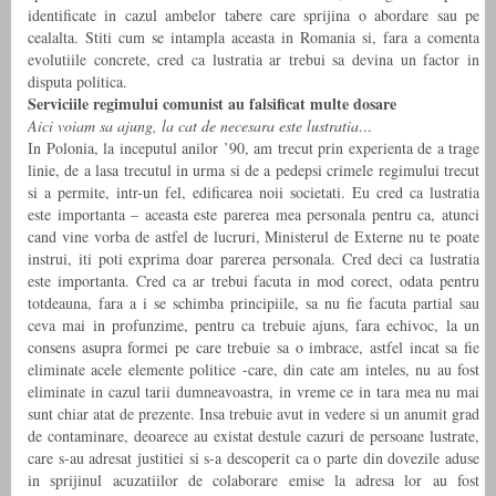
identificate in cazul ambelor tabere care sprijina o abordare sau pe
cealalta. Stiti cum se intampla aceasta in Romania si, fara a comenta
evolutiile concrete, cred ca lustratia ar trebui sa devina un factor in
disputa politica.
Serviciile regimului comunist au falsificat multe dosare
Aici voiam sa ajung, la cat de necesara este lustratia…
In Polonia, la inceputul anilor ’90, am trecut prin experienta de a trage
linie, de a lasa trecutul in urma si de a pedepsi crimele regimului trecut
si a permite, intr-un fel, edificarea noii societati. Eu cred ca lustratia
este importanta – aceasta este parerea mea personala pentru ca, atunci
cand vine vorba de astfel de lucruri, Ministerul de Externe nu te poate
instrui, iti poti exprima doar parerea personala. Cred deci ca lustratia
este importanta. Cred ca ar trebui facuta in mod corect, odata pentru
totdeauna, fara a i se schimba principiile, sa nu fie facuta partial sau
ceva mai in profunzime, pentru ca trebuie ajuns, fara echivoc, la un
consens asupra formei pe care trebuie sa o imbrace, astfel incat sa fie
eliminate acele elemente politice -care, din cate am inteles, nu au fost
eliminate in cazul tarii dumneavoastra, in vreme ce in tara mea nu mai
sunt chiar atat de prezente. Insa trebuie avut in vedere si un anumit grad
de contaminare, deoarece au existat destule cazuri de persoane lustrate,
care s-au adresat justitiei si s-a descoperit ca o parte din dovezile aduse
in sprijinul acuzatiilor de colaborare emise la adresa lor au fost