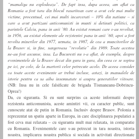
“mamaliga nu explodeaza”. De fapt insa, dupa aceea, am aflat ca
Romania a fost tara din blocul rasaritean care a avut cele mai multe
victime, procentual, cei mai multi incarcerati – 10% din natiune – si
care a avut partizani anticomunisti in munti si detinuti politici, ca
parintele Calciu, pana in anii ’80. Au existat romani care s-au revoltat,
in 1956, au existat elemente ale rezistentei pana in anii ’60, apoi a fost
revolta minerilor din 1977, urmata, in 1987, de cea a muncitorilor de
la Brasov si, in fine, sangeroasa “revolutie” din 1989. Toate acestea
ne-au fost ascunse, insa. La Bucuresti nu s-a aflat, de exemplu, despre
evenimentele de la Brasov decat din gura in gura, din ceea ce se soptea
pe ici, pe colo, de la martorii celor petrecute acolo. De aceea consider
ca toate aceste evenimente ar trebui incluse, astazi, in manualele de
istorie pentru ca sa aiba insemnatate si asupra generatiilor viitoare.
(NB: Insa nu in cele falsificate de brigada Tismaneanu-Dobrincu-
Oprea!)
Da, cu siguranta. Si eu sunt surprins ca aceste informatii despre
rezistenta anticomunista, aceste amintiri vii, cu caracter public, sunt
cunoscute atat de putin in Romania. Inclusiv despre Brasov. Polonia a
reprezentat un spatiu aparte in Europa, in care disciplinarea populatiei a
fost ceva mai relaxata – cu siguranta mult mai relaxata, in comparatie
cu Romania. Evenimentele care s-au petrecut in tara noastra, istoria
noastra, implicarea noastra publica si sociala in activitati directionate