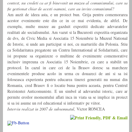
context, nu credeti ca ar fi binevenit un muzeu al comunismului, care sa
fie gestionat chiar de acesti oameni, care au invins comunismul?
Am auzit de ideea asta, e un proiect bun. Grija pentru comemorarea
acestor evenimente este din ce in ce mai evidenta, de altfel. De
exemplu, multe muzee au gazduit expozitii dedicate adevaratelor
realitati ale socialismului. Am vazut si la Bucuresti expozitia organizata
de dvs, de Civic Media si Asociatia 15 Noiembrie la Muzeul National
de Istorie, si unde am participat si noi, cu marturiile din Polonia. Stiu
ca Solidaritatea pregateste un Centru International al Solidaritatii, care
isi propune sa organizeze o multime de evenimente comemorative
inclusiv impreuna cu Asociatia 15 Noiembrie, cu care a stabilit un
protocol. In cazul in care cei de la Brasov doresc sa marcheze
evenimentele produse acolo in urma cu douazeci de ani si sa isi
foloseasca experienta pentru educarea tinerei generatii nu numai din
Romania, cred Brasov fi o locatie buna pentru aceasta, pentru Centrul
Rezistentei Anticomuniste. E un simbol al adevarului istoric, care ar
permite eroilor momentului aflati inca in viata sa se implice in proiect
si sa isi asume un rol educational si informativ pe viitor.
Interviu realizat in 2007 de subsemnatul,
Victor RONCEA