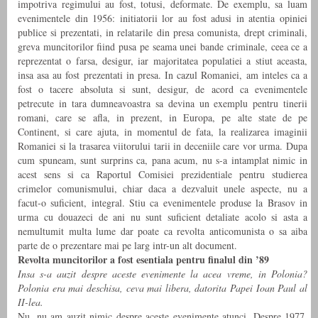
impotriva regimului au fost, totusi, deformate. De exemplu, sa luam
evenimentele din 1956: initiatorii lor au fost adusi in atentia opiniei
publice si prezentati, in relatarile din presa comunista, drept criminali,
greva muncitorilor fiind pusa pe seama unei bande criminale, ceea ce a
reprezentat o farsa, desigur, iar majoritatea populatiei a stiut aceasta,
insa asa au fost prezentati in presa. In cazul Romaniei, am inteles ca a
fost o tacere absoluta si sunt, desigur, de acord ca evenimentele
petrecute in tara dumneavoastra sa devina un exemplu pentru tinerii
romani, care se afla, in prezent, in Europa, pe alte state de pe
Continent, si care ajuta, in momentul de fata, la realizarea imaginii
Romaniei si la trasarea viitorului tarii in deceniile care vor urma. Dupa
cum spuneam, sunt surprins ca, pana acum, nu s-a intamplat nimic in
acest sens si ca Raportul Comisiei prezidentiale pentru studierea
crimelor comunismului, chiar daca a dezvaluit unele aspecte, nu a
facut-o suficient, integral. Stiu ca evenimentele produse la Brasov in
urma cu douazeci de ani nu sunt suficient detaliate acolo si asta a
nemultumit multa lume dar poate ca revolta anticomunista o sa aiba
parte de o prezentare mai pe larg intr-un alt document.
Revolta muncitorilor a fost esentiala pentru finalul din ’89
Insa s-a auzit despre aceste evenimente la acea vreme, in Polonia?
Polonia era mai deschisa, ceva mai libera, datorita Papei Ioan Paul al
II-lea.
Nu, nu am auzit nimic despre aceste evenimente atunci. Despre 1977,