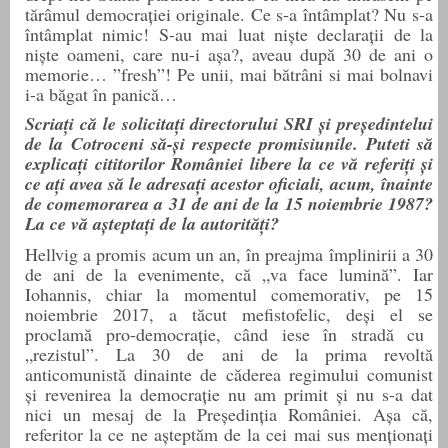
tărâmul democrației originale. Ce s-a întâmplat? Nu s-a
întâmplat nimic! S-au mai luat niște declarații de la
niște oameni, care nu-i așa?, aveau după 30 de ani o
memorie… ”fresh”! Pe unii, mai bătrâni si mai bolnavi
i-a băgat în panică…
Scriați că le solicitați directorului SRI și președintelui
de la Cotroceni să-și respecte promisiunile. Puteti să
explicați cititorilor României libere la ce vă referiți și
ce ați avea să le adresați acestor oficiali, acum, înainte
de comemorarea a 31 de ani de la 15 noiembrie 1987?
La ce vă așteptați de la autorități?
Hellvig a promis acum un an, în preajma împlinirii a 30
de ani de la evenimente, că „va face lumină”.
Iar
Iohannis, chiar la momentul comemorativ, pe 15
noiembrie 2017, a
tăcut
m
efistofelic, deși el s
e
proclamă
pro-
democraț
ie
, când iese în stradă cu
„rezistul”. La 30 de ani de la prima revoltă
anticomunistă dinainte de căderea regimului comunist
și revenirea la democrație nu am primit și nu s-a dat
nici un mesaj de la Președinția României. Așa că,
r
eferitor la ce ne așteptăm de la cei mai sus menționați