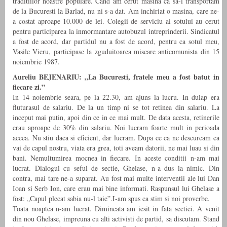
traditiilor noastre populare. Cand am cerut masina ca sa-l transportam
de la Bucuresti la Barlad, nu ni s-a dat. Am inchiriat o masina, care ne-
a costat aproape 10.000 de lei. Colegii de serviciu ai sotului au cerut
pentru participarea la inmormantare autobuzul intreprinderii. Sindicatul
a fost de acord, dar partidul nu a fost de acord, pentru ca sotul meu,
Vasile Vieru, participase la zguduitoarea miscare anticomunista din 15
noiembrie 1987.
Aureliu BEJENARIU: „La Bucuresti, fratele meu a fost batut in
fiecare zi.”
In 14 noiembrie seara, pe la 22.30, am ajuns la lucru. In dulap era
fluturasul de salariu. De la un timp ni se tot retinea din salariu. La
inceput mai putin, apoi din ce in ce mai mult. De data acesta, retinerile
erau aproape de 30% din salariu. Noi lucram foarte mult in perioada
aceea. Nu stiu daca si eficient, dar lucram. Dupa ce ca ne descurcam ca
vai de capul nostru, viata era grea, toti aveam datorii, ne mai luau si din
bani. Nemultumirea mocnea in fiecare. In aceste conditii n-am mai
lucrat. Dialogul cu seful de sectie, Ghelase, n-a dus la nimic. Din
contra, mai tare ne-a suparat. Au fost mai multe interventii ale lui Dan
Ioan si Serb Ion, care erau mai bine informati. Raspunsul lui Ghelase a
fost: „Capul plecat sabia nu-l taie”.I-am spus ca stim si noi proverbe.
Toata noaptea n-am lucrat. Dimineata am iesit in fata sectiei. A venit
din nou Ghelase, impreuna cu alti activisti de partid, sa discutam. Stand