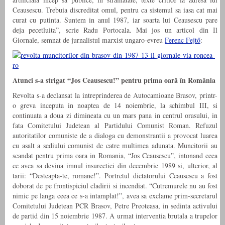
Ceausescu. Trebuia discreditat omul, pentru ca sistemul sa iasa cat mai
curat cu putinta. Suntem in anul 1987, iar soarta lui Ceausescu pare
deja pecetluita”, scrie Radu Portocala. Mai jos un articol din Il
Giornale, semnat de jurnalistul marxist ungaro-evreu
Ferenc Fejtő
:
Atunci s-a strigat “Jos Ceausescu!” pentru prima oară în România
Revolta s-a declansat la intreprinderea de Autocamioane Brasov, printr-
o greva inceputa in noaptea de 14 noiembrie, la schimbul III, si
continuata a doua zi dimineata cu un mars pana in centrul orasului, in
fata Comitetului Judetean al Partidului Comunist Roman. Refuzul
autoritatilor comuniste de a dialoga cu demonstrantii a provocat luarea
cu asalt a sediului comunist de catre multimea adunata. Muncitorii au
scandat pentru prima oara in Romania, “Jos Ceausescu”, intonand ceea
ce avea sa devina imnul insurectiei din decembrie 1989 si, ulterior, al
tarii: “Desteapta-te, romane!”. Portretul dictatorului Ceausescu a fost
doborat de pe frontispiciul cladirii si incendiat. “Cutremurele nu au fost
nimic pe langa ceea ce s-a intamplat!”, avea sa exclame prim-secretarul
Comitetului Judetean PCR Brasov, Petre Preoteasa, in sedinta activului
de partid din 15 noiembrie 1987. A urmat interventia brutala a trupelor