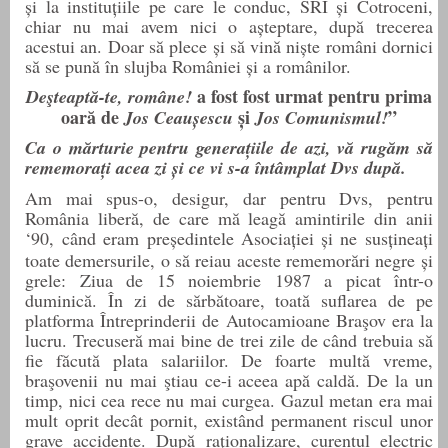
și la instituțiile pe care le conduc, SRI și
Cotroceni
,
chiar nu mai avem nici o așteptare, după trecerea
acestui an. Doar să plece și să vină niște români dornici
să se pună în slujba României și a românilor.
a fost
fost urmat pentru prima
Deşteaptă-te, române!
oară de
și
”
Jos Ceaușescu
Jos Comunismul!
Ca o mărturie pentru generațiile de azi, vă rugăm să
rememorați acea zi și ce vi s-a întâmplat Dvs după.
Am mai spus-o, desigur, dar pentru Dvs, pentru
România liberă, de care mă leagă amintirile din anii
‘
90, când
eram
președintele
Asociației
ș
i
ne susțineaț
i
toate demersurile, o să reiau aceste rememorări negre și
grele:
Ziua de 15 noiembrie 1987 a picat într-o
duminică. În zi de sărbătoare, toată suflarea de pe
platforma Întreprinderii de Autocamioane Braşov era la
lucru. Trecuseră mai bine de trei zile de când trebuia să
fie făcută plata salariilor. De foarte multă vreme,
braşovenii nu mai ştiau ce-i aceea apă caldă. De la un
timp, nici cea rece nu mai curgea. Gazul metan era mai
mult oprit decât pornit, existând permanent riscul unor
grave accidente. După raţionalizare, curentul electric