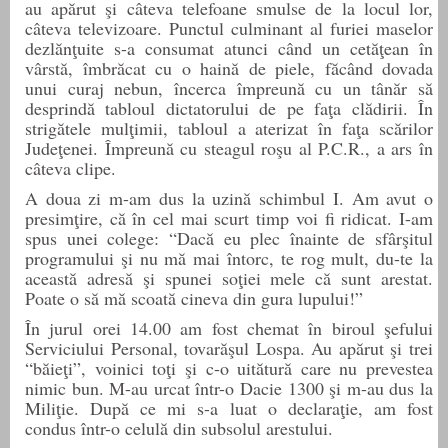
au apărut şi câteva telefoane smulse de la locul lor,
câteva televizoare. Punctul culminant al furiei maselor
dezlănţuite s-a consumat atunci când un cetăţean în
vârstă, îmbrăcat cu o haină de piele, făcând dovada
unui curaj nebun, încerca împreună cu un tânăr să
desprindă tabloul dictatorului de pe faţa clădirii. În
strigătele mulţimii, tabloul a aterizat în faţa scărilor
Judeţenei. Împreună cu steagul roşu al P.C.R., a ars în
câteva clipe.
A doua zi m-am dus la uzină schimbul I. Am avut o
presimţire, că în cel mai scurt timp voi fi ridicat. I-am
spus unei colege: “Dacă eu plec înainte de sfârşitul
programului şi nu mă mai întorc, te rog mult, du-te la
această adresă şi spunei soţiei mele că sunt arestat.
Poate o să mă scoată cineva din gura lupului!”
În jurul orei 14.
00
am fost chemat în biroul şefului
Serviciului Personal, tovarăşul Lospa. Au apărut şi trei
“băieţi”, voinici toţi şi c-o uitătură care nu prevestea
nimic bun. M-au urcat într-o Dacie 1300 şi m-au dus la
Miliţie. După ce mi s-a luat o declaraţie, am fost
condus într-o celulă din subsolul arestului.