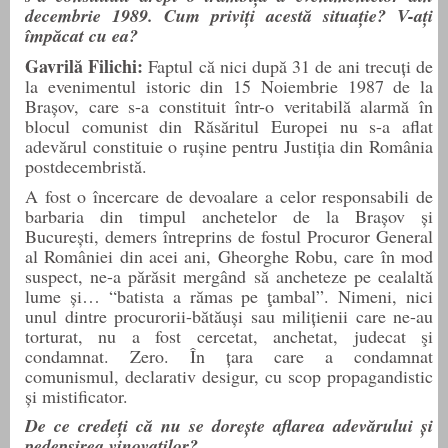
decembrie 1989. Cum priviți acestă situație? V-ați
împăcat cu ea?
Gavrilă Filichi:
Faptul că nici după 31 de ani trecuți de
la evenimentul istoric din 15 Noiembrie 1987 de la
Brașov, care s-a constituit într-o veritabilă alarmă în
blocul comunist din Răsăritul Europei nu s-a aflat
a
devărul constituie o
r
ușine pentru Justiția din România
postdecembristă.
A fost o încercare de devoalare a celor responsabili de
barbaria din timpul anchetelor de la Brașov și
București, demers întreprins de fostul Procuror General
al României din acei ani, Gheorghe Robu, care în mod
suspect, ne-a părăsit mergând să ancheteze
pe cealaltă
lume și… “batista a rămas pe ţambal”. Nimeni, nici
unul dintre procurorii-bătăuși sau milițienii care ne-au
torturat, nu a fost cercetat, anchetat, judecat şi
condamnat. Zero. În țara care a condamnat
comunismul, declarativ desigur, cu scop propagandistic
și mistificator.
De ce credeți că nu se dorește aflarea adevărului și
pedepsirea vinovaților?