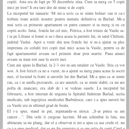
copiii. Asta era de fapt pe 30 decembrie ziua. Cum sa merg cu 5 copii
mici pe tren? Ii era tare dor de mine si de copii.
La inceputul lui ianuarie ´88 mi-a scris ca se simte bolnav rau si ca-i
trebuie toate actele noastre pentru mutatie definitiva in Barlad. Mi-a
mai scris ca primeste apartament cu patru camere si sa merg si eu cu
copiii acolo. Intai, fratele lui cel mic, Petrica, a fost trimis de Vasile sa-
i ia pe Liliana si Ionut si sa-i duca acasa la parintii lui, in satul Chilieni,
judetul Vaslui. Apoi a venit din nou fratele lui si m-a ajutat sa plec
impreuna cu ceilalti trei copii mai mici acasa la Vasile, pentru ca de
fapt apartamentul aveam sa-l primim doar prin martie. Pana atunci
aveam sa stam toti sase la socrii mei.
Cum am ajuns la Barlad, la 2-3 ore m-am intalnit cu Vasile. Stia ca voi
sosi. A fost fericit ca ne-a vazut, m-a ajutat sa merg pana acasa la socrii
mei, el locuind la fratii si surorile lui din Barlad. Mi-a spus ca se simte
rau, ca i se umfla picioarele, ca are ameteli, ca se simte slabit, ca nu are
pofta de mancare, era slab de i se vedeau oasele. La inceputul lui
februarie, a fost internat de urgenta la Spitalul Judetean Barlad, sectia
medicala, sub ingrijirea medicului Barbulescu, care i-a spus surorii lui
ca Vasile era in ultimul grad de boala.
El i-a spus, stand in pat, neputandu-se misca: „S-ar putea sa am
cancer…”. Din ochi ii curgeau lacrimi. M-am schimbat la fata, ma
abtineam sa nu plang, dar el a observat si mi-a spus ca asa crede el, nu
ca i-a spus medicul, dar sa nu fiu suparata si sa am grija de copii.Cand a