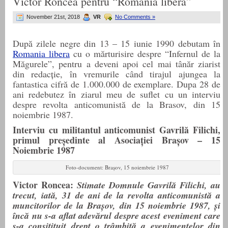
Victor Roncea pentru “România liberă”
November 21st, 2018
VR
No Comments »
După zilele negre din 13 – 15 iunie 1990 debutam în
Romania libera
cu o mărturisire despre “Infernul de la
Măgurele”, pentru a deveni apoi cel mai tânăr ziarist
din redacție, în vremurile când tirajul ajungea la
fantastica cifră de 1.000.000 de exemplare. Dupa 28 de
ani redebutez în ziarul meu de suflet cu un interviu
despre revolta anticomunistă de la Brasov, din 15
noiembrie 1987.
Interviu cu militantul anticomunist Gavrilă Filichi,
primul președinte al Asociației Brașov – 15
Noiembrie 1987
Foto-document: Brașov, 15 noiembrie 1987
Victor Roncea:
Stimate Domnule Gavrilă Filichi, au
trecut, iată, 31 de ani de la revolta anticomunistă a
muncitorilor de la Brașov, din 15 noiembrie 1987, și
încă nu s-a aflat adevărul despre acest eveniment care
s-a consitituit drept o trâmbiță a evenimentelor din