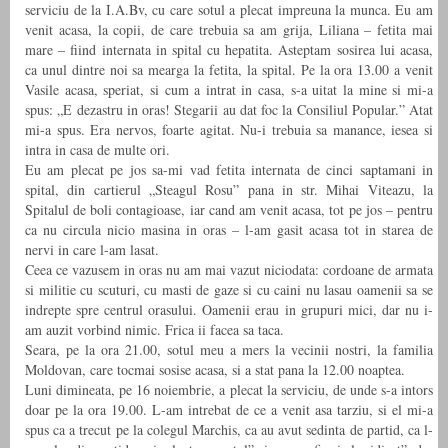
serviciu de la I.A.Bv, cu care sotul a plecat impreuna la munca. Eu am
venit acasa, la copii, de care trebuia sa am grija, Liliana – fetita mai
mare – fiind internata in spital cu hepatita. Asteptam sosirea lui acasa,
ca unul dintre noi sa mearga la fetita, la spital. Pe la ora 13.00 a venit
Vasile acasa, speriat, si cum a intrat in casa, s-a uitat la mine si mi-a
spus: „E dezastru in oras! Stegarii au dat foc la Consiliul Popular.” Atat
mi-a spus. Era nervos, foarte agitat. Nu-i trebuia sa manance, iesea si
intra in casa de multe ori.
Eu am plecat pe jos sa-mi vad fetita internata de cinci saptamani in
spital, din cartierul „Steagul Rosu” pana in str. Mihai Viteazu, la
Spitalul de boli contagioase, iar cand am venit acasa, tot pe jos – pentru
ca nu circula nicio masina in oras – l-am gasit acasa tot in starea de
nervi in care l-am lasat.
Ceea ce vazusem in oras nu am mai vazut niciodata: cordoane de armata
si militie cu scuturi, cu masti de gaze si cu caini nu lasau oamenii sa se
indrepte spre centrul orasului. Oamenii erau in grupuri mici, dar nu i-
am auzit vorbind nimic. Frica ii facea sa taca.
Seara, pe la ora 21.00, sotul meu a mers la vecinii nostri, la familia
Moldovan, care tocmai sosise acasa, si a stat pana la 12.00 noaptea.
Luni dimineata, pe 16 noiembrie, a plecat la serviciu, de unde s-a intors
doar pe la ora 19.00. L-am intrebat de ce a venit asa tarziu, si el mi-a
spus ca a trecut pe la colegul Marchis, ca au avut sedinta de partid, ca l-