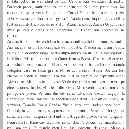
in fata sectiei, ni s-au alipit oameni. Cand a venit secretarul de partid,
Biraescu parca, multimea era deja infuriata. N-a mai putut avea loc
niciun dialog. A venit fratele meu, Cornel Vulpe, la mine si mi-a zis:
„Du-te acasa, continuam noi greva.” Fratele meu, impreuna cu altii, a
luat steagurile tricolore de pe stalpi. Atunci a aparut Aurica Geneti, care
avea pe cap o casca alba. Impreuna cu Cadar, am hotarat sa ne
retragem.
Am auzit de la niste vecini ca in urma manifestatiei sunt morti si raniti.
Am inceput sa-mi fac complexe de vinovatie. A doua zi, m-am hotarat
sa ma duc sa donez sange. Marti dupa-amiaza m-au luat la interogatoriu
la Militie. M-au retinut ofiterii Gotca Ioan si Bucsa. Cred ca cel care m-
a anchetat era procuror. N-am vrut sa scriu in declaratie numele
colegilor care au facut greva. Mi-au dat drumul atunci. Joi am fost
chemat din nou la Militie. Am fost luat in primire de capitanul Ionas
Alexandru. Mi-a pus in fata vreo 80 de fotografii si mi-a cerut sa vad pe
cine recunosc in ele. El a iesit din birou. Mi-a venit ideea sa ma uit si
pe spatele pozei. Pe una din ele scria: „Nicolae Cocan, angajat la
Fabrica de Paine, fortand usa Judetenei de Partid”. Aveam doi colegi de
serviciu, Temelie Ion si Gandac Vasile, care erau undeva spre hotelul
Capitol, in zona verde, si apareau in fotografii. Pe spatele fotografiei
scria: „cetateni indignati asistand la distrugerile provocate de huligani”.
I-am spus lui Ionas ca-i recunosc pe cei doi. Pe colegii mei manifestanti
nu i-am spus. Pe fratele meu l-au luat miercuri de-acasa. Mama a