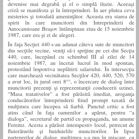
devenise mai degrabă şi el o simplă iluzie. Aceeaşi
criză se manifesta şi în întreprinderi. În aer plutea ceva
misterios şi totodată ameninţător. Aceasta era starea de
spirit în care muncitorii din
Intreprinderii de
Autocamioane Brașov
întâmpinau ziua de 15 noiembrie
1987, care era şi zi de alegeri.
În faţa Secţiei 440 s-au adunat câteva sute de muncitori
din secţiile vecine, veniţi să-i sprijine pe cei din Secţia
440, care, începând cu schimbul III al zilei de 14
noiembrie 1987, au încetat lucrul în mod spontan,
protestând împotriva neplătirii salariului. În intersecţia
care marchează vecinătatea Secţilor 420, 440, 520, 570
a avut loc, în jurul orei 8°°, o încercare de dialog între
muncitorii prezenţi şi reprezentanţii conducerii uzinei.
“Masa tratativelor” a fost părăsită imediat, aroganţa
conducătorilor întreprinderii fiind prompt taxată de
mulţimea care începea să fiarbă. Punctul critic a fost
atins când în faţa oamenilor a apărut, pentru “a
dialoga”, secretarul de partid cu propaganda, un anume
Ferentz. Acesta a părăsit intempestiv locul, petrecut de
fluierăturile şi huiduielile muncitorilor.
În l
ipsa
partenerilor de dialog, mulţimea s-a pus în mişcare, cu