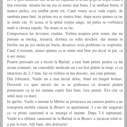
fost externat, situatia lui nu era cu nimic mai buna. I se umflase burta, il
manca pielea, era umflat peste tot. Cand venea sa-si vada copiii, de
sambata pana luni, in prima ora se simtea bine, dupa aceea spunea ca iar
se simte rau. Si acasa, si la spital scuipa sange, nu putea sa vorbeasca
mult si obosea repede. Nu stiam ce sa fac.
Comportarea lui devenise ciudata. Vorbea noaptea prin somn, dar nu
puteam sa inteleg, tresarea, dormea cu ochii deschisi, dar numai in
fotoliu sau pe jos intins pe burta, deoarece avea probleme cu respiratia.
Cand il trezeam, atunci spunea ca se simte mai bine jos decat in pat, ca
n-are nimic.
Pentru perioada cat a lucrat la Barlad, a luat bani putini pentru ca nu
aveau comenzi, iar concediile medicale nu i-au fost platite la timp, ci cu
intarziere de 2-3 luni. Iar eu trebuia sa ma descurc, asa cum puteam.
Din februarie, Vasile nu a mai lucrat deloc, fiind tot timpul bolnav.
Doctorul i-a spus surorii lui sa se grabeasca cu dosarul pentru
pensionare ca sa nu ramana copiii fara bani, fara pensie. Era clar ca
sotul meu va muri.
In aprilie, Vasile a insistat la Militie sa primeasca un camion pentru a ne
transporta mobila ramasa la Brasov in apartament. I s-au dat asigurari
ca va primi camionul si sa mearga el inainte. Dupa 3-4 saptamani,
Vasile n-a obtinut camionul de la Barlad si in Brasov a incarcat totul si-
a pus la tren. Alti bani, alta distractie!