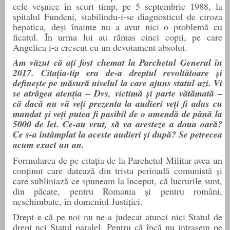
cele veşnice în scurt timp, pe 5 septembrie 1988, la
spitalul Fundeni, stabilindu-i-se diagnosticul de ciroza
hepatica, deși înainte nu a avut nici o problemă cu
ficatul. În urma lui au rămas cinci copii, pe care
Angelica i-a crescut cu un devotament absolut.
Am văzut că ați fost chemat la Parchetul General în
2017. Citația-tip era de-a dreptul revoltătoare și
definește pe măsură nivelul la care ajuns statul azi. Vi
se atrăgea atenția – Dvs, victimă și parte vătămată –
că dacă nu vă veți prezenta la audieri veți fi adus cu
mandat și veți putea fi pasibil de o amendă de până la
5000 de lei. Ce-au vrut, să va aresteze a doua oară?
Ce s-a întâmplat la aceste audieri și după? Se
petrecea
acum exact un an.
Formularea de pe citația de la Parchetul Militar avea un
conținut care datează din trista perioadă comunistă
ș
i
care subliniază ce spuneam la început, că lucrurile sunt,
din păcate, pentru Romania și pentru români,
neschimbate, în domeniul
J
ustiției.
Drept e că pe noi nu ne-a judecat atunci nici Statul de
drept nci Statu
l
paralel. Pentru că încă nu intrasem pe