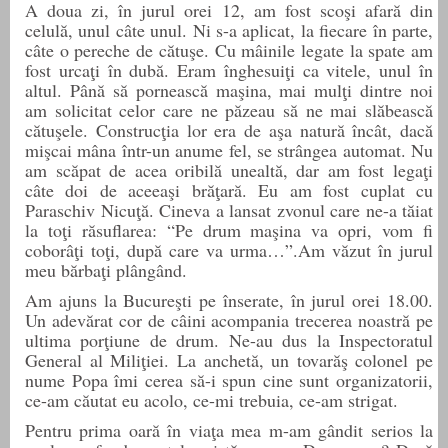
A doua zi, în jurul orei 12, am fost scoşi afară din
celulă, unul câte unul. Ni s-a aplicat, la fiecare în parte,
câte o pereche de cătuşe. Cu mâinile legate la spate am
fost urcaţi în dubă. Eram înghesuiţi ca vitele, unul în
altul. Până să pornească maşina, mai mulţi dintre noi
am solicitat celor care ne păzeau să ne mai slăbească
cătuşele. Construcţia lor era de aşa natură încât, dacă
mişcai mâna într-un anume fel, se strângea automat. Nu
am scăpat de acea oribilă unealtă, dar am fost legaţi
câte doi de aceeaşi brăţară. Eu am fost cuplat cu
Paraschiv Nicuţă. Cineva a lansat zvonul care ne-a tăiat
la toţi răsuflarea: “Pe drum maşina va opri, vom fi
coborâţi toţi, după care va urma…”.Am văzut în jurul
meu bărbaţi plângând.
Am ajuns la Bucureşti pe înserate, în jurul orei 18.
00
.
Un adevărat cor de câini acompania trecerea noastră pe
ultima porţiune de drum. Ne-au dus la Inspectoratul
General al Miliţiei. La anchetă, un tovarăş colonel pe
nume Popa îmi cerea să-i spun cine sunt organizatorii,
ce-am căutat eu acolo, ce-mi trebuia, ce-am strigat.
Pentru prima oară în viaţa mea m-am gândit serios la