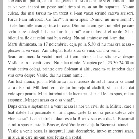
a exclus din partid, ca i-a luat „carnetul” si ca o sa fie si el „ridicat”, dar
ca va veni inapoi nu peste mult timp si ca sa nu fiu suparata. Ne-am
culcat, dar mai tarziu m-am trezit si l-am vazut scriind cateva scrisori.
Parca l-am intrebat: „Ce faci?”, si mi-a spus: „Nimic, nu mi-e somn!”.
Toate luminile erau aprinse in casa. Dimineata am gasit un bilet pe care
scria catre colegii lui cine l-ar fi „parat” c-ar fi fost si el acolo. Si ca
biletul sa fie dat celui mai bun coleg. Nu-mi amintesc cui l-am dat.
Marti dimineata, in 17 noiembrie, deja pe la 5.30 el nu mai era acasa –
plecase la serviciu. Am asteptat toata ziua sa vina, dar n-a venit.
Seara am mers la vecinii mei, si i-am intrebat daca stiu ceva despre
Vasile, ca n-a venit acasa. Nu stiau nimic. Noaptea pe la 23.30-24.00 au
venit cativa colegi, printre care Solcanu si altii, care m-au intrebat daca
stiu ceva despre Vasile, dar nu stiam nimic.
Am fost atunci, joi, la Militie sa ma interesez de sotul meu si sa anunt
ca a disparut. Militienii erau de jur-imprejurul cladirii, si nu mi-au dat
voie spre poarta. M-au intrebat unde lucreaza, si cand le-am spus, mi-au
raspuns: „Mergeti acasa ca o sa vina!”.
Dupa circa o saptamana a venit acasa la noi un civil de la Militie, care a
luat datele lui personale si mi-a spus: „este la noi si peste cateva zile
vine acasa”. L-am intrebat daca este la Brasov sau este dus la Bucuresti
si mi-a spus ca este la Brasov, desi Vasile era deja la Bucuresti atunci.
Vasile a venit acasa la inceputul lunii decembrie, intr-o miercuri seara,
in ziua in care mi-am scos fetita din spital.