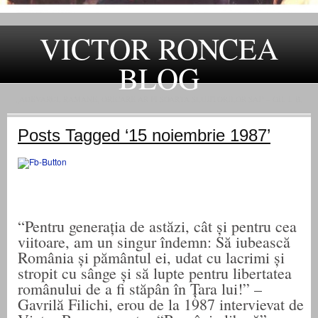
VICTOR RONCEA
BLOG
„ADEVARUL RAMANE, ORICARE AR FI SOARTA SLUJITORILOR SAI" – GH. I. B.
Posts Tagged ‘15 noiembrie 1987’
“Pentru generația de astăzi, cât și pentru cea
viitoare, am un singur îndemn: Să iubească
România și pământul ei, udat cu lacrimi și
stropit cu sânge și să lupte pentru libertatea
românului de a fi stăpân în Țara lui!” –
Gavrilă Filichi, erou de la 1987 intervievat de