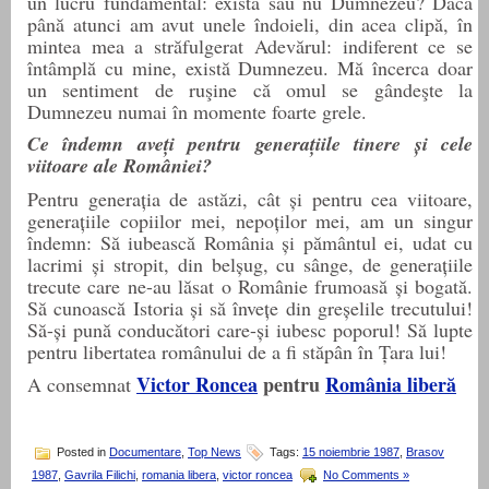
un lucru fundamental: există sau nu Dumnezeu? Dacă
până atunci am avut unele îndoieli, din acea clipă, în
mintea mea a străfulgerat Adevărul: indiferent ce se
întâmplă cu mine, există Dumnezeu. Mă încerca doar
un sentiment de ruşine că omul se gândeşte la
Dumnezeu numai în momente foarte grele.
Ce îndemn aveți pentru generațiile tinere și cele
viitoare ale României?
Pentru generația de astăzi, cât și pentru cea viitoare,
generațiile copiilor mei, nepoților mei, am un singur
îndemn: Să iubească România și pământul ei, udat cu
lacrimi și stropit, din belșug, cu sânge, de generațiile
trecute care ne-au lăsat o Românie frumoasă și bogată.
Să cunoască Istoria și să învețe din greșelile trecutului!
Să-și pună conducători care-și iubesc poporul! Să lupte
pentru libertatea
românului de
a fi stăpân în Țara
lui
!
Victor Roncea
pentru
România liberă
A consemnat
Posted in
Documentare
,
Top News
Tags:
15 noiembrie 1987
,
Brasov
1987
,
Gavrila Filichi
,
romania libera
,
victor roncea
No Comments »