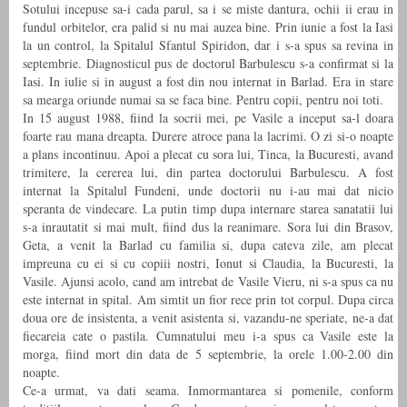
Sotului incepuse sa-i cada parul, sa i se miste dantura, ochii ii erau in
fundul orbitelor, era palid si nu mai auzea bine. Prin iunie a fost la Iasi
la un control, la Spitalul Sfantul Spiridon, dar i s-a spus sa revina in
septembrie. Diagnosticul pus de doctorul Barbulescu s-a confirmat si la
Iasi. In iulie si in august a fost din nou internat in Barlad. Era in stare
sa mearga oriunde numai sa se faca bine. Pentru copii, pentru noi toti.
In 15 august 1988, fiind la socrii mei, pe Vasile a inceput sa-l doara
foarte rau mana dreapta. Durere atroce pana la lacrimi. O zi si-o noapte
a plans incontinuu. Apoi a plecat cu sora lui, Tinca, la Bucuresti, avand
trimitere, la cererea lui, din partea doctorului Barbulescu. A fost
internat la Spitalul Fundeni, unde doctorii nu i-au mai dat nicio
speranta de vindecare. La putin timp dupa internare starea sanatatii lui
s-a inrautatit si mai mult, fiind dus la reanimare. Sora lui din Brasov,
Geta, a venit la Barlad cu familia si, dupa cateva zile, am plecat
impreuna cu ei si cu copiii nostri, Ionut si Claudia, la Bucuresti, la
Vasile. Ajunsi acolo, cand am intrebat de Vasile Vieru, ni s-a spus ca nu
este internat in spital. Am simtit un fior rece prin tot corpul. Dupa circa
doua ore de insistenta, a venit asistenta si, vazandu-ne speriate, ne-a dat
fiecareia cate o pastila. Cumnatului meu i-a spus ca Vasile este la
morga, fiind mort din data de 5 septembrie, la orele 1.00-2.00 din
noapte.
Ce-a urmat, va dati seama. Inmormantarea si pomenile, conform