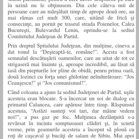
în uzină nu le obţinusem. Din cele câteva mii de
persoane care au mărşăluit timp de aprope două ore, au
mai rămas cel mult 300, care, uitând de frică şi
consecinţe, au pornit pe traseul strada Poienelor, Calea
Bucureşti, Bulevardul Lenin, oprindu-se la sediul
Comitetului Judeţean de Partid.
Prin dreptul Spitalului Judeţean, din mulţime, cineva a
dat tonul la “Deşteaptă-te, române!”. Acesta a fost
semnalul descătuşării oamenilor, care au uitat de tot ce
strigaseră mai înainte şi, aproape incredibil, au lăsat să
iasă din piepturile lor pline de obidă,
penru prima oară,
două lozinci cu forţa unei ghilotine neîndurătoare: “Jos
Ceauşescu!”
şi
“Jos comunismul!”.
Când coloana a ajuns la sediul Judeţenei de Partid, uşile
acesteia erau blocate. S-a încercat un soi de dialog cu
primarul Calancea, care apăruse între timp. Răspunsul
acestuia, “Astăzi sunteţi voi tari, dar mâine vedem
noi!”, a pus gaz pe foc. Mulţimea dezlănţuită s-a
revărsat în incinta somptuoasei clădiri şi, în scurtă
vreme, prin geamurile acesteia a început să plouă cu
roţi de caşcaval şi bucăţi de salam de Sibiu. Mai apoi