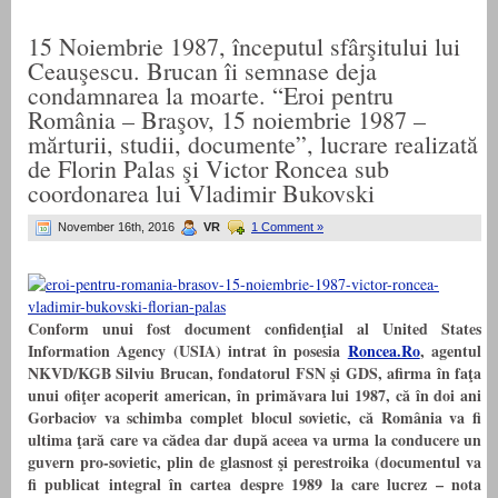
15 Noiembrie 1987, începutul sfârşitului lui
Ceauşescu. Brucan îi semnase deja
condamnarea la moarte. “Eroi pentru
România – Braşov, 15 noiembrie 1987 –
mărturii, studii, documente”, lucrare realizată
de Florin Palas şi Victor Roncea sub
coordonarea lui Vladimir Bukovski
November 16th, 2016
VR
1 Comment »
Conform unui fost document confidenţial al United States
Information Agency (USIA) intrat în posesia
Roncea.Ro
, agentul
NKVD/KGB Silviu Brucan, fondatorul FSN şi GDS, afirma în faţa
unui ofiţer acoperit american, în primăvara lui 1987, că în doi ani
Gorbaciov va schimba complet blocul sovietic, că România va fi
ultima ţară care va cădea dar după aceea va urma la conducere un
guvern pro-sovietic, plin de glasnost şi perestroika (documentul va
fi publicat integral în cartea despre 1989 la care lucrez – nota