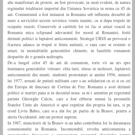
alte manifestari de protest, au fost provocate, in mod evident, de natura
regimului totalitarist importat din Uniunea Sovietica in urma cu 45 de
ani. Comunismul a fost instaurat in Romania sub influenta deosebit de
mare a serviciilor secrete sovietice venite inainte, cu si dupa trupele de
ocupatie rusesti. Conservele si cartitele lor isi fac si astazi veacul in
Romania mica eclipsand adevaratul for moral al Romaniei, fostii
detinuti politici si luptatori anticomunisti. Strategii URSS au provocat o
fractura adanca in trupul si fiinta natiunii, o rana care se resimte si
astazi, in mentalitatile generatiilor chinuite, in familiile romanesti
despartite de o granita nedreapta.
De-a lungul celor 45 de ani de comunism, torte vii au ars spre
luminarea generatiilor viitoare: elita tarii, stinsa in inchisori, luptatorii
anticomunisti din munti, studentii protestatari ai anului 1956, minerii
lui 1977, urmati de putinii militanti care s-au solidarizat cu ei si cu cei
din Europa de dincoace de Cortina de Fier. Romania a avut detinuti
politici si martiri pana si in deceniul noua: sa ni-i amintim pe regretatul
parinte Gheorghe Calciu, care a fost eliberat numai la presiunile
Statelor Unite ale Americii si apoi expulzat din propria lui tara, si pe
eroul Liviu Babes, care si-a dat foc pe partia de la Brasov, pentru a
alerta Occidentul, intr-un protest suprem.
In 1987, muncitorii de la Brasov si-au adus contributia lor la daramarea
comunismului in Romania. Incontestabil, revolta anticomunista a
muncitorilor brasoveni a reprezentant inceputul sfarsitului pentru