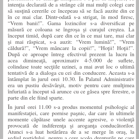
intenţia declarată de a strânge cât mai mulţi colegi care
să susţină cererile ce începeau să se facă auzite din ce
în ce mai clar. Dintr-odată s-a strigat, în mod firesc,
“Vrem banii!”. Gama lozincilor s-a diversificat pe
măsură ce coloana se îngroşa şi curajul creştea. La
început timid, după care din ce în ce mai tare, mai clar
şi mai răspicat, s-a auzit: “Vrem lumină!”, “Vrem
căldură!”, “Vrem mâncare la copii!”, “Hoţii! Hoţii!”.
După ce aproape întreg efectivul prezent la lucru în
acea dimineaţă, aproximativ 4-5.000 de suflete,
colindase toate secţiile uzinei, a mai avut loc o ultimă
tentativă de a dialoga cu cei din conducere. Aceasta s-a
întâmplat în jurul orei 10.
30
. În Palatul Administrativ
era un pustiu desăvârşit, motiv pentru care mulţimea
înfuriată a început să arunce cu ce găsea spre ferestre, o
parte din ele fiind sparte.
În jurul orei 11.
00
s-a produs momentul psihologic al
manifestaţiei, care pornise paşnic, dar care în ultimele
momente căpătase unele accente agresive, o violenţă
provocată de indiferenţa şi aroganţa conducătorilor.
Atunci s-a luat hotărârea de a se merge în oraş, la
sediul partidului, pentru a cere acolo drepturile pe care