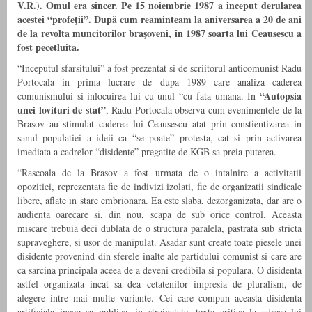
V.R.). Omul era sincer. Pe 15 noiembrie 1987 a început derularea
acestei “profeţii”. După cum reaminteam la aniversarea a 20 de ani
de la revolta muncitorilor braşoveni, în 1987 soarta lui Ceausescu a
fost pecetluita.
“Inceputul sfarsitului” a fost prezentat si de scriitorul anticomunist Radu
Portocala in prima lucrare de dupa 1989 care analiza caderea
“Autopsia
comunismului si inlocuirea lui cu unul “cu fata umana. In
unei lovituri de stat”
, Radu Portocala observa cum evenimentele de la
Brasov au stimulat caderea lui Ceausescu atat prin constientizarea in
sanul populatiei a ideii ca “se poate” protesta, cat si prin activarea
imediata a cadrelor “disidente” pregatite de KGB sa preia puterea.
“Rascoala de la Brasov a fost urmata de o intalnire a activitatii
opozitiei, reprezentata fie de indivizi izolati, fie de organizatii sindicale
libere, aflate in stare embrionara. Ea este slaba, dezorganizata, dar are o
audienta oarecare si, din nou, scapa de sub orice control. Aceasta
miscare trebuia deci dublata de o structura paralela, pastrata sub stricta
supraveghere, si usor de manipulat. Asadar sunt create toate piesele unei
disidente provenind din sferele inalte ale partidului comunist si care are
ca sarcina principala aceea de a deveni credibila si populara. O disidenta
astfel organizata incat sa dea cetatenilor impresia de pluralism, de
alegere intre mai multe variante. Cei care compun aceasta disidenta
artificiala incep sa publice, in strainatate, texte critice la adresa lui