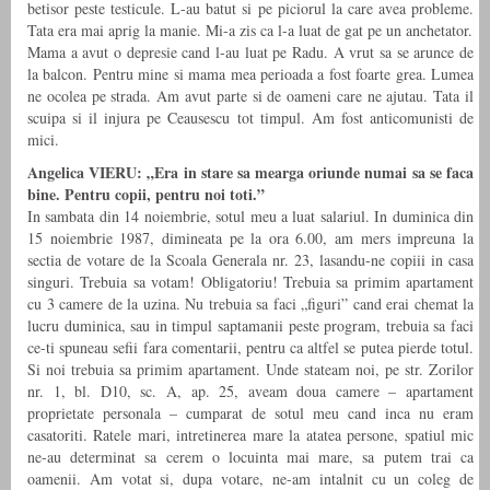
betisor peste testicule. L-au batut si pe piciorul la care avea probleme.
Tata era mai aprig la manie. Mi-a zis ca l-a luat de gat pe un anchetator.
Mama a avut o depresie cand l-au luat pe Radu. A vrut sa se arunce de
la balcon. Pentru mine si mama mea perioada a fost foarte grea. Lumea
ne ocolea pe strada. Am avut parte si de oameni care ne ajutau. Tata il
scuipa si il injura pe Ceausescu tot timpul. Am fost anticomunisti de
mici.
Angelica VIERU: „Era in stare sa mearga oriunde numai sa se faca
bine. Pentru copii, pentru noi toti.”
In sambata din 14 noiembrie, sotul meu a luat salariul. In duminica din
15 noiembrie 1987, dimineata pe la ora 6.00, am mers impreuna la
sectia de votare de la Scoala Generala nr. 23, lasandu-ne copiii in casa
singuri. Trebuia sa votam! Obligatoriu! Trebuia sa primim apartament
cu 3 camere de la uzina. Nu trebuia sa faci „figuri” cand erai chemat la
lucru duminica, sau in timpul saptamanii peste program, trebuia sa faci
ce-ti spuneau sefii fara comentarii, pentru ca altfel se putea pierde totul.
Si noi trebuia sa primim apartament. Unde stateam noi, pe str. Zorilor
nr. 1, bl. D10, sc. A, ap. 25, aveam doua camere – apartament
proprietate personala – cumparat de sotul meu cand inca nu eram
casatoriti. Ratele mari, intretinerea mare la atatea persone, spatiul mic
ne-au determinat sa cerem o locuinta mai mare, sa putem trai ca
oamenii. Am votat si, dupa votare, ne-am intalnit cu un coleg de