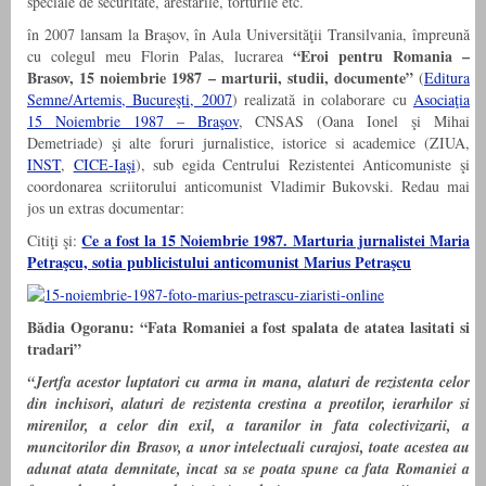
speciale de securitate, arestarile, torturile etc.
în 2007 lansam la Braşov, în Aula Universităţii Transilvania, împreună
“Eroi pentru Romania –
cu colegul meu Florin Palas, lucrarea
Brasov, 15 noiembrie 1987 – marturii, studii, documente”
(
Editura
Semne/Artemis, Bucureşti, 2007
) realizată in colaborare cu
Asociaţia
15 Noiembrie 1987 – Braşov
, CNSAS (Oana Ionel şi Mihai
Demetriade) şi alte foruri jurnalistice, istorice si academice (ZIUA,
INST
,
CICE-Iaşi
), sub egida Centrului Rezistentei Anticomuniste şi
coordonarea scriitorului anticomunist Vladimir Bukovski. Redau mai
jos un extras documentar:
Ce a fost la 15 Noiembrie 1987. Marturia jurnalistei Maria
Citiţi şi:
Petraşcu, sotia publicistului anticomunist Marius Petraşcu
Bădia Ogoranu: “Fata Romaniei a fost spalata de atatea lasitati si
tradari”
“Jertfa acestor luptatori cu arma in mana, alaturi de rezistenta celor
din inchisori, alaturi de rezistenta crestina a preotilor, ierarhilor si
mirenilor, a celor din exil, a taranilor in fata colectivizarii, a
muncitorilor din Brasov, a unor intelectuali curajosi, toate acestea au
adunat atata demnitate, incat sa se poata spune ca fata Romaniei a