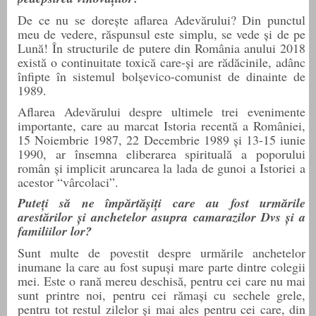
De ce nu se dorește aflarea Adevărului? Din punctul
meu de vedere, răspunsul este simplu, se vede și de pe
Lună! În structurile de putere din România anului 2018
există o continuitate
t
oxică care-și are rădăcinile, adânc
înfipte în sistemul bolșevico-comunist de dinainte de
1989.
Aflarea Adevărului despre ultimele trei evenimente
importante, care au marcat Istoria
r
ecentă a României,
15 Noiembrie 1987, 22 Decembrie 1989 și 13-15 iunie
1990, ar însemna
e
liberarea
s
pirituală a poporului
român și implicit aruncarea la lada de gunoi a Istoriei a
acestor “vârcolaci”.
Puteți să ne împărtășiți care au fost urmările
arestărilor și anchetelor asupra camarazilor Dvs și a
familiilor lor?
Sunt multe de povestit despre urmările anchetelor
inumane la care au fost supuși mare parte dintre colegii
mei. Este o rană mereu deschisă, pentru cei care nu mai
sunt printre noi, pentru cei rămași cu sechele grele,
pentru tot restul zilelor și mai ales pentru cei care, din