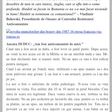
deosebire de tara in care traiesc, Anglia, care se afla intr-o coma
profunda. Haideti sa facem in Romania ce nu s-a mai facut niciunde
– Vladimir
in lume! Haideti sa terminam cu comunismul!”
Bukovski,
Presedintele de Onoare al Centrului Rezistentei
Anticomuniste
Ancuta DUDUC: „Am fost anticomunisti de mici.”
Cand tata a fost urcat in duba, a fost lovit cu patul pustii. Dupa aceea,
au venit la noi acasa cei de la Militie si ne-au intrebat unde e tata. Mi-
au luat declaratii mie si mamei mele. Ne-au spus ca tata a fost ridicat
pentru instigare.
Cand l-au arestat pe fratele meu, militienii i-au spus mamei sa-i dea
niste pulovere mai groase. L-au luat si i-am urmarit, pentru ca l-au dus
pe jos.
La noi a fost o suferinta de ordin psihologic. N-avea voie sa vina
nimeni in vizita. Era militie din 10 in 10 metri in jurul blocului. Cine
intra in scara era legitimat. Daca venea cineva la noi, trebuia sa dea
declaratii. Ne-au pus sechestru pe lucrurile din casa, pentru ca va trebui
sa platim, ne-au spus, un milion de lei pentru pagubele lor. Tata mi-a
povestit ca au vrut sa-i faca injectii cu gaz metan, l-au batut cu un