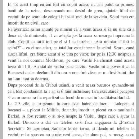
In tot acest timp eu am fost cu copiii acasa, nu am putut sa primesc
banii de la uzina, descurcandu-ma destul de greu, ajutata fiind de
vecinii de pe scara, de colegii lui si-ai mei de la serviciu. Sotul meu era
insotit de un civil, care
l-a avertizat sa nu anunte pe nimeni ca a venit acasa si sa nu uite ca a
doua zi, de dimineata, il va astepta jos la scara sa mearga impreuna la
club. Copiii au sarit toti pe el si l-au intrebat: „Asa murdar ai fost la
spital?” – ca ei asa stiau, ca tatal lor este internat la spital. Seara, cand
auzea liftul, era foarte atent si se uita pe vizor, iar pe la 12.30 noaptea a
venit la noi domnul Moldovan, pe care Vasile l-a chemat cand acesta
iesea din lift. Au stat de vorba pana tarziu. Vasile mi-a povestit ca la
Bucuresti dadea declaratii din ora-n ora. Imi zicea ca n-a fost batut, dar
nu l-au lasat sa doarma.
Dupa procesul de la Clubul uzinei, a venit acasa bucuros spunandu-mi
ca a fost condamnat la 1 an si 6 luni inchisoare fara executarea pedepsei
si ca urmeaza sa fie repartizat cu locul de munca in localitatea Barlad.
La 2-3 zile, cu o geanta in care avea haine de lucru – salopeta si
bocanci – a plecat la Militie, de unde, insotit, a plecat cu o masina la
Barlad. A fost retinut o zi si-o noapte la Vaslui, dupa care a ajuns la
Barlad. De-acolo a dat un telefon sa-si faca angajarea la „Prestari
Servicii”. Se apropiau Sarbatorile de iarna, si dandu-mi telefon la
vecini, mi-a spus ca nu poate veni acasa, dar daca pot, sa merg eu cu