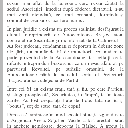
ce-am mai aflat de la persoane care ne-au căutat la
sediul Asociației, imediat după căderea dictaturii, n-au
mai venit niciodată, cel mai probabil, dormindu-și
somnul de veci sub cruci fără nume…
În plan juridic a existat un proces stalinist, desfășurat la
clubul Întreprinderii de Autocamioane Brașov, atent
controlat de Securitate și monitorizat de la Cabinetul 1.
Au fost
judecați,
condamnați și deportați în diferite zone
ale țării, un număr de 61 de muncitori, cea mai mare
parte provenind de la Autocamioane, iar ceilalți de la
diferite intreprinderi brașovene, care ni s-au alăturat pe
parcursul Revoltei, pe străzile orașului, de la
Autocamioane până la actualul sediu al Prefecturii
Brașov, atunci Județeana de Partid.
Între cei 61 au existat frați, tată și fiu, pe care Partidul
și sluga preaplecată, Securitatea, i-a împrăștiat în toate
zările. Au fost despărțiți frate de frate, tată de fiu și
“bonus”, soț de soție, tată de copii!
Doresc s
ă amintesc în mod special
situa
ția zguduitoare
a Angelicăi Vieru. Soțul ei, Vasile, a fost arestat, bătut
în anchete nemiloase, deportat la Bârlad. A trecut la