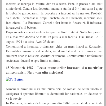
incercat sa mearga la Militie, dar nu a reusit. Pana la proces n-am stiut
nimic de el. Cand a fost deportat, mama a stat la el 3-4 luni ca sa-l ajute
la treburile gospodaresti. In deportare a inceput sa fie nervos. Probabil
ca diabetul, declansat in timpul anchetei de la Bucuresti, incepuse sa-si
faca efectul. La Bucuresti, Cornel a fost batut in fiecare zi. Il infasurau
in cearceaf si il bateau.
Dupa moartea mamei mele a inceput declinul fratelui. Sotia l-a parasit,
nu a mai avut dorinta de viata. In plus, a mai facut si TBC uscat. La 19
august 1994 s-a stins. Avea 25 de ani…
Comunismul a insemnat o stagnare, chiar un mers inapoi al Romaniei.
Demnitatea umana a fost anulata, iar demnitatea de a fi roman o mai
simteam doar la reusitele sportivilor romani. Comunismul a uniformizat
societatea, ducand-o spre limita minima.
15 Noiembrie 1987 – Lectia muncitorilor brasoveni si a martirilor
anticomunisti. Nu o vom uita niciodata!
Nimeni si nimic nu ii va mai putea opri pe romani de acum incolo in
castigarea si apararea libertatii si demnitatii lor nationale, ori de cate ori
va fi nevoie.
In Romania, evenimentele sangeroase din 1989, precedate de o serie de