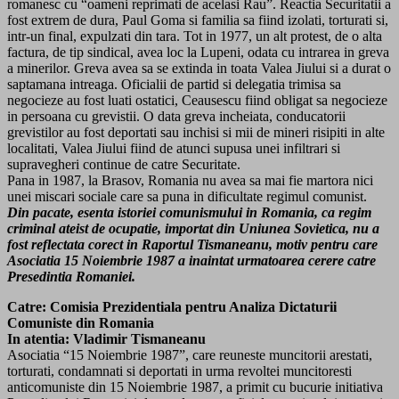
romanesc cu “oameni reprimati de acelasi Rau”. Reactia Securitatii a
fost extrem de dura, Paul Goma si familia sa fiind izolati, torturati si,
intr-un final, expulzati din tara. Tot in 1977, un alt protest, de o alta
factura, de tip sindical, avea loc la Lupeni, odata cu intrarea in greva
a minerilor. Greva avea sa se extinda in toata Valea Jiului si a durat o
saptamana intreaga. Oficialii de partid si delegatia trimisa sa
negocieze au fost luati ostatici, Ceausescu fiind obligat sa negocieze
in persoana cu grevistii. O data greva incheiata, conducatorii
grevistilor au fost deportati sau inchisi si mii de mineri risipiti in alte
localitati, Valea Jiului fiind de atunci supusa unei infiltrari si
supravegheri continue de catre Securitate.
Pana in 1987, la Brasov, Romania nu avea sa mai fie martora nici
unei miscari sociale care sa puna in dificultate regimul comunist.
Din pacate, esenta istoriei comunismului in Romania, ca regim
criminal ateist de ocupatie, importat din Uniunea Sovietica, nu a
fost reflectata corect in Raportul Tismaneanu, motiv pentru care
Asociatia 15 Noiembrie 1987 a inaintat urmatoarea cerere catre
Presedintia Romaniei.
Catre: Comisia Prezidentiala pentru Analiza Dictaturii
Comuniste din Romania
In atentia: Vladimir Tismaneanu
Asociatia “15 Noiembrie 1987”, care reuneste muncitorii arestati,
torturati, condamnati si deportati in urma revoltei muncitoresti
anticomuniste din 15 Noiembrie 1987, a primit cu bucurie initiativa