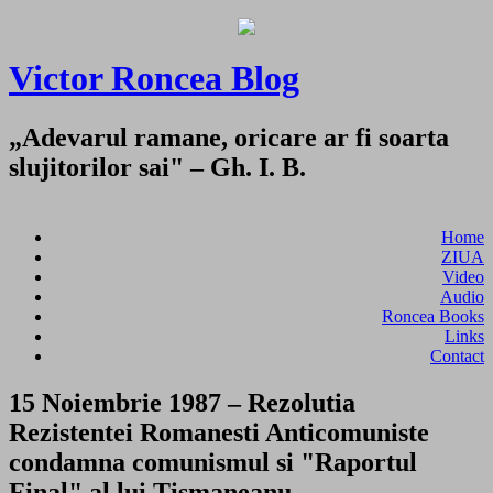
Victor Roncea Blog
„Adevarul ramane, oricare ar fi soarta
slujitorilor sai" – Gh. I. B.
Home
ZIUA
Video
Audio
Roncea Books
Links
Contact
15 Noiembrie 1987 – Rezolutia
Rezistentei Romanesti Anticomuniste
condamna comunismul si "Raportul
Final" al lui Tismaneanu