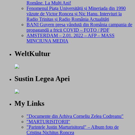
Române. La Mulți Ani!
Fenomenul Piața Universității și Mineriada din 1990
văzute de Victor Roncea și Nic Hanu. Interviuri la
Radio Trinitas și Radio România Actualități
BANI Guvern presa vândută din România campania de
propagandă a fricii COVID – FOTO / PDF
AMSTERDAM – 2.01. 2022 – AFP – MASS
MINCIUNA MEDIA
WeltKultur
Sustin Legea Apei
My Links
"Documente din Arhiva Corneliu Zelea Codreanu"
"MARTURISITORII"
"Parintele Justin Marturisitorul" – Album foto de
Cristina Nichitus Roncea