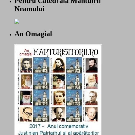
Pentru Catedrala Mantuirii
Neamului
An Omagial