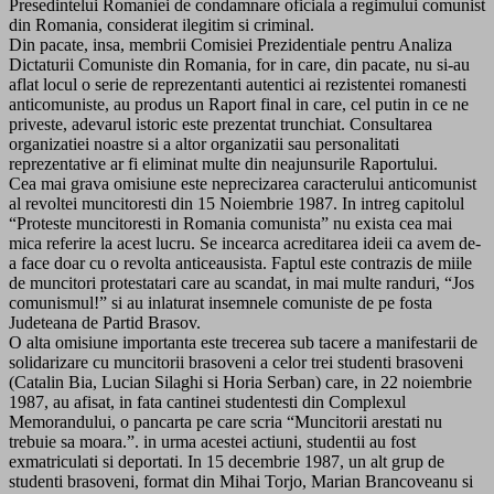
Presedintelui Romaniei de condamnare oficiala a regimului comunist
din Romania, considerat ilegitim si criminal.
Din pacate, insa, membrii Comisiei Prezidentiale pentru Analiza
Dictaturii Comuniste din Romania, for in care, din pacate, nu si-au
aflat locul o serie de reprezentanti autentici ai rezistentei romanesti
anticomuniste, au produs un Raport final in care, cel putin in ce ne
priveste, adevarul istoric este prezentat trunchiat. Consultarea
organizatiei noastre si a altor organizatii sau personalitati
reprezentative ar fi eliminat multe din neajunsurile Raportului.
Cea mai grava omisiune este neprecizarea caracterului anticomunist
al revoltei muncitoresti din 15 Noiembrie 1987. In intreg capitolul
“Proteste muncitoresti in Romania comunista” nu exista cea mai
mica referire la acest lucru. Se incearca acreditarea ideii ca avem de-
a face doar cu o revolta anticeausista. Faptul este contrazis de miile
de muncitori protestatari care au scandat, in mai multe randuri, “Jos
comunismul!” si au inlaturat insemnele comuniste de pe fosta
Judeteana de Partid Brasov.
O alta omisiune importanta este trecerea sub tacere a manifestarii de
solidarizare cu muncitorii brasoveni a celor trei studenti brasoveni
(Catalin Bia, Lucian Silaghi si Horia Serban) care, in 22 noiembrie
1987, au afisat, in fata cantinei studentesti din Complexul
Memorandului, o pancarta pe care scria “Muncitorii arestati nu
trebuie sa moara.”. in urma acestei actiuni, studentii au fost
exmatriculati si deportati. In 15 decembrie 1987, un alt grup de
studenti brasoveni, format din Mihai Torjo, Marian Brancoveanu si