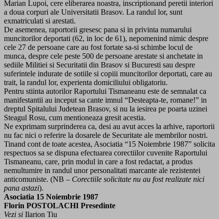
Marian Lupoi, cere eliberarea noastra, inscriptionand peretii interiori
a doua corpuri ale Universitatii Brasov. La randul lor, sunt
exmatriculati si arestati.
De asemenea, raportorii gresesc pana si in privinta numarului
muncitorilor deportati (62, in loc de 61), nepomenind nimic despre
cele 27 de persoane care au fost fortate sa-si schimbe locul de
munca, despre cele peste 500 de persoane arestate si anchetate in
sediile Militiei si Securitatii din Brasov si Bucuresti sau despre
suferintele indurate de sotiile si copiii muncitorilor deportati, care au
trait, la randul lor, experienta domiciliului obligatoriu.
Pentru stiinta autorilor Raportului Tismaneanu este de semnalat ca
manifestantii au inceput sa cante imnul “Desteapta-te, romane!” in
dreptul Spitalului Judetean Brasov, si nu la iesirea pe poarta uzinei
Steagul Rosu, cum mentioneaza gresit acestia.
Ne exprimam surprinderea ca, desi au avut acces la arhive, raportorii
nu fac nici o referire la dosarele de Securitate ale membrilor nostri.
Tinand cont de toate acestea, Asociatia “15 Noiembrie 1987” solicita
respectuos sa se dispuna efectuarea corectiilor cuvenite Raportului
Tismaneanu, care, prin modul in care a fost redactat, a produs
nemultumire in randul unor personalitati marcante ale rezistentei
anticomuniste. (NB –
Corectiile solicitate nu au fost realizate nici
pana astazi
).
Asociatia 15 Noiembrie 1987
Florin POSTOLACHI Presedinte
Vezi si
Ilarion Tiu