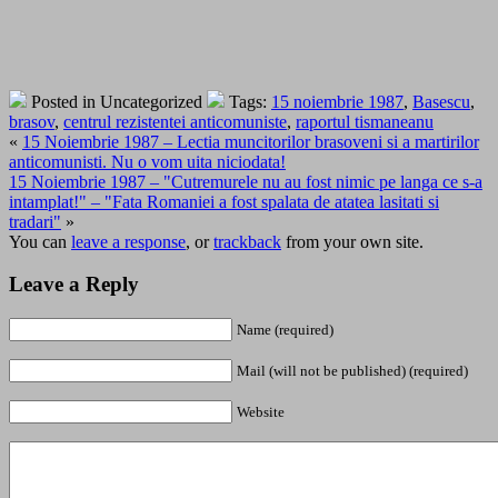
Posted in Uncategorized
Tags:
15 noiembrie 1987
,
Basescu
,
brasov
,
centrul rezistentei anticomuniste
,
raportul tismaneanu
«
15 Noiembrie 1987 – Lectia muncitorilor brasoveni si a martirilor
anticomunisti. Nu o vom uita niciodata!
15 Noiembrie 1987 – "Cutremurele nu au fost nimic pe langa ce s-a
intamplat!" – "Fata Romaniei a fost spalata de atatea lasitati si
tradari"
»
You can
leave a response
, or
trackback
from your own site.
Leave a Reply
Name (required)
Mail (will not be published) (required)
Website