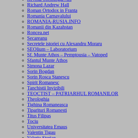
Richard Andrew Hall
Roman Ortodox in Franta
Romania Carnavalului
ROMANIA-RUSIA.INFO
Romanii din Kazahstan
Roncea.net
Secareanu
Secretele istoriei cu Alexandru Moraru
SEOlium – Laboratorium
Sf. Munte Athos – Pemptousia – Vatoped
Sfantul Munte Athos
Simona Lazar
Sorin Bogdan
Sorin Rosca Stanescu
Spirit Romanesc
Tanchistii Invizibili
TEOCTIST – PATRIARHUL ROMANILOR
Theologhia
Tighina Romaneasca
Tiparituri Romanesti
Titus Filipas
Tociu
Universitatea Emaus
Valentin Tigau
Valeriu Sterian