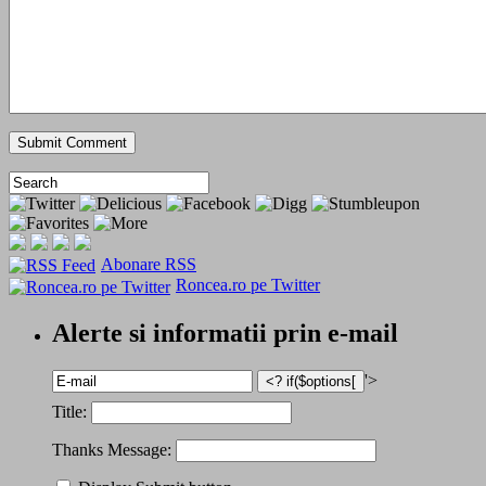
Abonare RSS
Roncea.ro pe Twitter
Alerte si informatii prin e-mail
'>
Title:
Thanks Message: