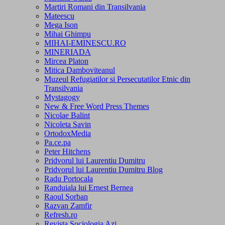
Martiri Romani din Transilvania
Mateescu
Mega Ison
Mihai Ghimpu
MIHAI-EMINESCU.RO
MINERIADA
Mircea Platon
Mitica Damboviteanul
Muzeul Refugiatilor si Persecutatilor Etnic din
Transilvania
Mystagogy
New & Free Word Press Themes
Nicolae Balint
Nicoleta Savin
OrtodoxMedia
Pa.ce.pa
Peter Hitchens
Pridvorul lui Laurentiu Dumitru
Pridvorul lui Laurentiu Dumitru Blog
Radu Portocala
Randuiala lui Ernest Bernea
Raoul Sorban
Razvan Zamfir
Refresh.ro
Revista Sociologia Azi