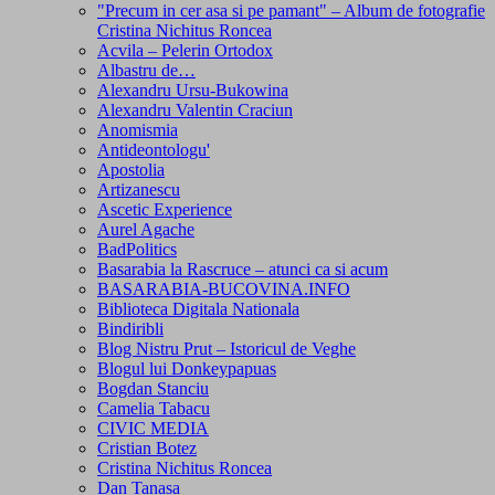
"Precum in cer asa si pe pamant" – Album de fotografie
Cristina Nichitus Roncea
Acvila – Pelerin Ortodox
Albastru de…
Alexandru Ursu-Bukowina
Alexandru Valentin Craciun
Anomismia
Antideontologu'
Apostolia
Artizanescu
Ascetic Experience
Aurel Agache
BadPolitics
Basarabia la Rascruce – atunci ca si acum
BASARABIA-BUCOVINA.INFO
Biblioteca Digitala Nationala
Bindiribli
Blog Nistru Prut – Istoricul de Veghe
Blogul lui Donkeypapuas
Bogdan Stanciu
Camelia Tabacu
CIVIC MEDIA
Cristian Botez
Cristina Nichitus Roncea
Dan Tanasa