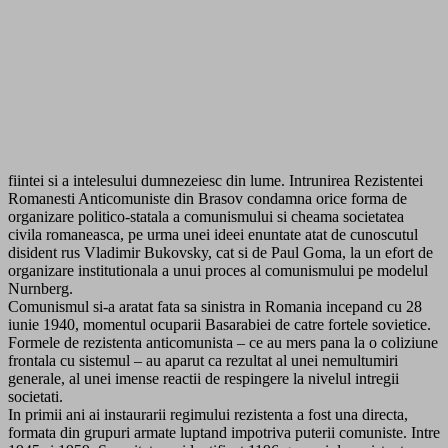
fiintei si a intelesului dumnezeiesc din lume. Intrunirea Rezistentei
Romanesti Anticomuniste din Brasov condamna orice forma de
organizare politico-statala a comunismului si cheama societatea
civila romaneasca, pe urma unei ideei enuntate atat de cunoscutul
disident rus Vladimir Bukovsky, cat si de Paul Goma, la un efort de
organizare institutionala a unui proces al comunismului pe modelul
Nurnberg.
Comunismul si-a aratat fata sa sinistra in Romania incepand cu 28
iunie 1940, momentul ocuparii Basarabiei de catre fortele sovietice.
Formele de rezistenta anticomunista – ce au mers pana la o coliziune
frontala cu sistemul – au aparut ca rezultat al unei nemultumiri
generale, al unei imense reactii de respingere la nivelul intregii
societati.
In primii ani ai instaurarii regimului rezistenta a fost una directa,
formata din grupuri armate luptand impotriva puterii comuniste. Intre