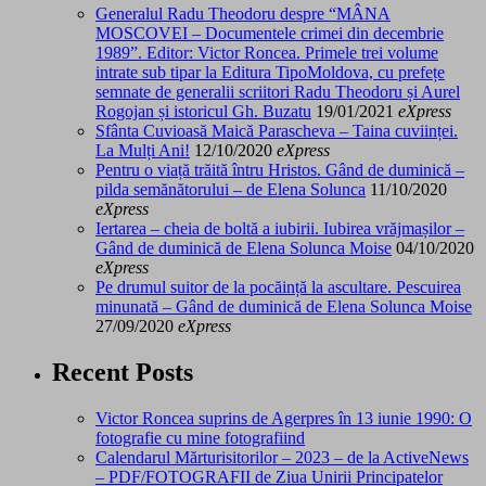
Generalul Radu Theodoru despre “MÂNA
MOSCOVEI – Documentele crimei din decembrie
1989”. Editor: Victor Roncea. Primele trei volume
intrate sub tipar la Editura TipoMoldova, cu prefețe
semnate de generalii scriitori Radu Theodoru și Aurel
Rogojan și istoricul Gh. Buzatu
19/01/2021
eXpress
Sfânta Cuvioasă Maică Parascheva – Taina cuviinței.
La Mulți Ani!
12/10/2020
eXpress
Pentru o viață trăită întru Hristos. Gând de duminică –
pilda semănătorului – de Elena Solunca
11/10/2020
eXpress
Iertarea – cheia de boltă a iubirii. Iubirea vrăjmașilor –
Gând de duminică de Elena Solunca Moise
04/10/2020
eXpress
Pe drumul suitor de la pocăință la ascultare. Pescuirea
minunată – Gând de duminică de Elena Solunca Moise
27/09/2020
eXpress
Recent Posts
Victor Roncea suprins de Agerpres în 13 iunie 1990: O
fotografie cu mine fotografiind
Calendarul Mărturisitorilor – 2023 – de la ActiveNews
– PDF/FOTOGRAFII de Ziua Unirii Principatelor