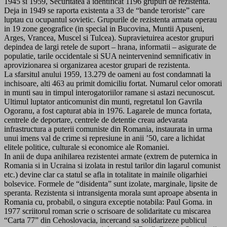
1945 si 1959, Securitatea a identificat 1196 grupuri de rezistenta.
Deja in 1949 se raporta existenta a 33 de “bande teroriste” care
luptau cu ocupantul sovietic. Grupurile de rezistenta armata operau
in 19 zone geografice (in special in Bucovina, Muntii Apuseni,
Arges, Vrancea, Muscel si Tulcea). Supravietuirea acestor grupuri
depindea de largi retele de suport – hrana, informatii – asigurate de
populatie, tarile occidentale si SUA neintervenind semnificativ in
aprovizionarea si organizarea acestor grupari de rezistenta.
La sfarsitul anului 1959, 13.279 de oameni au fost condamnati la
inchisoare, alti 463 au primit domiciliu fortat. Numarul celor omorati
in munti sau in timpul interogatoriilor ramane si astazi necunoscut.
Ultimul luptator anticomunist din munti, regretatul Ion Gavrila
Ogoranu, a fost capturat abia in 1976. Lagarele de munca fortata,
centrele de deportare, centrele de detentie creau adevarata
infrastructura a puterii comuniste din Romania, instaurata in urma
unui imens val de crime si represiune in anii ’50, care a lichidat
elitele politice, culturale si economice ale Romaniei.
In anii de dupa anihilarea rezistentei armate (extrem de puternica in
Romania si in Ucraina si izolata in restul tarilor din lagarul comunist
etc.) devine clar ca statul se afla in totalitate in mainile oligarhiei
bolsevice. Formele de “disidenta” sunt izolate, marginale, lipsite de
speranta. Rezistenta si intransigenta morala sunt aproape absenta in
Romania cu, probabil, o singura exceptie notabila: Paul Goma. in
1977 scriitorul roman scrie o scrisoare de solidaritate cu miscarea
“Carta 77” din Cehoslovacia, incercand sa solidarizeze publicul