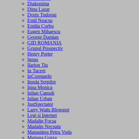
Diakonima
Dinu Lazar
Dorin Tudoran
Emil Neacsu
Emilia Corbu
Eugen Mihaescu
George Damian
GID ROMANIA
Grupul Prospectiv
Henry Porter
Ignus
Ilarion Tiu
In Tacere
InConstanIn
Insula Serpilor
Irina Monica
Iulian Capsali
Iulian Urban
JustSpectator
Larry Watts Blogspot
Legi si Internet
Madalin Focsa
Madalin Necsutu
Manastirea Petru Voda
Mariana Gurza