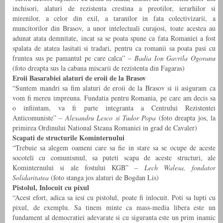
inchisori, alaturi de rezistenta crestina a preotilor, ierarhilor si
mirenilor, a celor din exil, a taranilor in fata colectivizarii, a
muncitorilor din Brasov, a unor intelectuali curajosi, toate acestea au
adunat atata demnitate, incat sa se poata spune ca fata Romaniei a fost
spalata de atatea lasitati si tradari, pentru ca romanii sa poata pasi cu
fruntea sus pe pamantul pe care calca” –
Badia Ion Gavrila Ogoranu
(foto dreapta sus la cabana miscarii de rezistenta din Fagaras)
Eroii Basarabiei alaturi de eroii de la Brasov
“Suntem mandri sa fim alaturi de eroii de la Brasov si ii asiguram ca
vom fi mereu impreuna. Fundatia pentru Romania, pe care am decis sa
o infiintam, va fi parte integranta a Centrului Rezistentei
Anticomuniste” –
Alexandru Lesco si Tudor Popa
(foto dreapta jos, la
primirea Ordinului National Steaua Romaniei in grad de Cavaler)
Scapati de structurile Kominternului
“Trebuie sa alegem oameni care sa fie in stare sa se ocupe de aceste
socoteli cu comunismul, sa puteti scapa de aceste structuri, ale
Kominternului si ale fostului KGB” –
Lech Walesa, fondator
Solidaritatea
(foto stanga jos alaturi de Bogdan Lis)
Pistolul, Inlocuit cu pixul
“Acest efort, adica sa iesi cu pistolul, poate fi inlocuit. Poti sa lupti cu
pixul, de exemplu. Sa tinem minte ca mass-media libera este un
fundament al democratiei adevarate si cu siguranta este un prim inamic