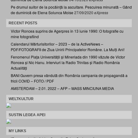
Pe drumul suitor de la pocăință la ascultare. Pescuirea minunată – Gând
de duminică de Elena Solunca Moise
27/09/2020
eXpress
RECENT POSTS
Victor Roncea suprins de Agerpres în 13 iunie 1990: O fotografie cu
mine fotografiind
Calendarul Mărturisitorilor – 2023 – de la ActiveNews –
PDF/FOTOGRAFII de Ziua Unirii Principatelor Române. La Mulți Ani!
Fenomenul Piața Universității și Mineriada din 1990 văzute de Victor
Roncea și Nic Hanu. Interviuri la Radio Trinitas și Radio România
Actualități
BANI Guvern presa vândută din România campania de propagandă a
fricii COVID – FOTO / PDF
AMSTERDAM – 2.01. 2022 – AFP – MASS MINCIUNA MEDIA
WELTKULTUR
SUSTIN LEGEA APEI
MY LINKS