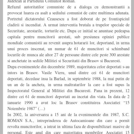
Judetean al Partidului Comunist Roman.
Refuzul autoritatilor comuniste de a dialoga cu demonstrantii a
provocat luarea cu asalt a sediului comunist de catre multimea adunata.
Portretul dictatorului Ceausescu a fost doborat de pe frontispiciul
cladirii si incendiat. A urmat interventia brutala a trupelor speciale de
Securitate, arestarile, torturile etc. Dupa ce initial se anuntase pedeapsa
capitala pentru muncitorii arestati, sub presiunea opiniei publice
mondiale comunistii au revenit asupra hotararii lor, deportand, in urma
unui proces inscenat, un numar de 61 de muncitori si schimband
locurile de munca ale altor 27 de persoane dintre cele peste 300 arestate
si anchetate in sediile Militiei si Securitatii din Brasov si Bucuresti.
Dupa evenimentele din decembrie 1989, majoritatea celor deportati s-au
intors in Brasov. Vasile Vieru, unul dintre cei 61 de muncitori
deportati, decedase insa la Barlad, in septembrie 1988, la mai putin de
un an de la ancheta, in urma maltratarilor la care a fost supus la
Inspectoratul General al Militiei din Bucuresti. Pana in prezent, 12
dintre cei 61 de muncitori deportati au incetat din viata. In data de 2
ianuarie 1990 a avut loc la Brasov constituirea Asociatiei “15
Noiembrie 1987” (…)
In 2002, la aniversarea a 15 ani de la evenimentele din 1987, S.C.
ROMAN S.A., intreprinderea de Autocamioane din care a pornit
revolta muncitorilor, a intrat in ultima faza de disponibilizari masive de
personal. Este anul din care majoritatea membrilor Asociatiei 15