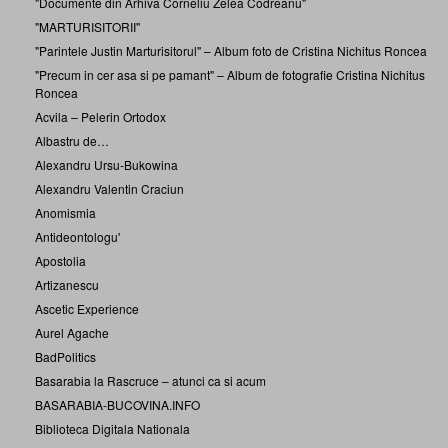
"Documente din Arhiva Corneliu Zelea Codreanu"
"MARTURISITORII"
"Parintele Justin Marturisitorul" – Album foto de Cristina Nichitus Roncea
"Precum in cer asa si pe pamant" – Album de fotografie Cristina Nichitus
Roncea
Acvila – Pelerin Ortodox
Albastru de…
Alexandru Ursu-Bukowina
Alexandru Valentin Craciun
Anomismia
Antideontologu'
Apostolia
Artizanescu
Ascetic Experience
Aurel Agache
BadPolitics
Basarabia la Rascruce – atunci ca si acum
BASARABIA-BUCOVINA.INFO
Biblioteca Digitala Nationala