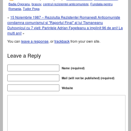
Badia Ogoranu
,
brasov
,
centrul rezistentei anticomuniste
,
Fundatia pentru
Romania
,
Tudor Popa
«
15 Noiembrie 1987 – Rezolutia Rezistentei Romanesti Anticomuniste
condamna comunismul si "Raportul Final" al lui Tismaneanu
Duhovnicul cu 7 vieti: Parintele Adrian Fageteanu a implinit 96 de ani! La
multi ani!
»
You can
leave a response
, or
trackback
from your own site.
Leave a Reply
Name (required)
Mail (will not be published) (required)
Website