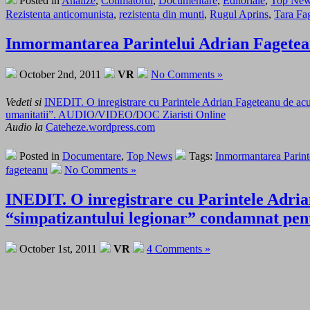
Posted in
Analize
,
Colimatorul
,
Documentare
,
Editoriale
,
Top Ne
Rezistenta anticomunista
,
rezistenta din munti
,
Rugul Aprins
,
Tara Fa
Inmormantarea Parintelui Adrian Faget
October 2nd, 2011
VR
No Comments »
Vedeti si
INEDIT. O inregistrare cu Parintele Adrian Fageteanu de acu
umanitatii”. AUDIO/VIDEO/DOC Ziaristi Online
Audio la
Cateheze.wordpress.com
Posted in
Documentare
,
Top News
Tags:
Inmormantarea Parint
fageteanu
No Comments »
INEDIT. O inregistrare cu Parintele Adrian
“simpatizantului legionar” condamnat pe
October 1st, 2011
VR
4 Comments »