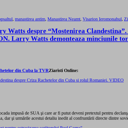
psaltul
,
manastirea antim
,
Manastirea Neamt
,
Visarion Ieromonahul
,
Zi
ry Watts despre “Mostenirea Clandestina”. 
 Larry Watts demonteaza minciunile torti
Ziaristi Online:
ndestina despre Criza Rachetelor din Cuba si rolul Romaniei. VIDEO
cada impusă de SUA şi care ar fi putut deveni pretextul pentru declanşa
ar şi urmările acestui detaliu inedit al confruntării directe dintre sovie
ext pentru ostracizarea scriitorului Paul Goma”