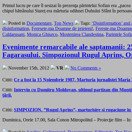
Primul lucru pe care îl sesizai în prezenţa părintelui Sofian era „pace
chipul bătrânului Stareţ era mărturia odihnei Duhului Sfânt în persoana
Posted in
Documentare
,
Top News
Tags:
‘Disinformation’ and
disinformation
,
Feresete-ma Doamne de prieteni!
,
Fereste-ma Doamne 
Caldarusani
,
Monica Ghiurco
,
Mostenirea Clandestina
,
Parintele Sof
Evenimente remarcabile ale saptamanii: 25 
Fagarasului. Simpozionul Rugul Aprins, 
November 15th, 2012
VR
No Comments »
Cititi:
Ce a fost la 15 Noiembrie 1987. Marturia jurnalistei Maria 
Cititi:
Interviu cu Dumitru Moldovan, ultimul partizan din Munţii 
ţării.
Cititi:
SIMPOZION. ”Rugul Aprins”, marturisire si rugaciune in 
Duminica, Orele 17.00, Sala Conon Mitropolitul – Proiecţie film – 