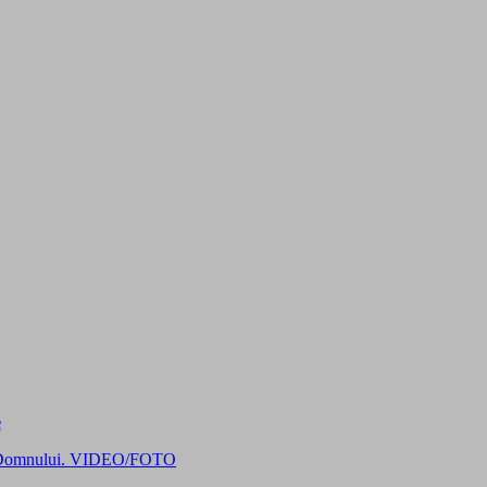
e
icii Domnului. VIDEO/FOTO