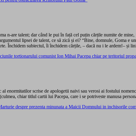
Goma n-are talent; dar când le pui în față cel puțin cărțile numite de mi
rgumentul lipsei de talent, ce să zică și ei? “Bine, domnule, Goma e un
te. Închidem subiectul, îi închidem cărțile, – dacă nu i le ardem!– și lin
le tortionarului comunist Ion Mihai Pacepa chiar pe teritoriul pr
al enormitatilor scrise de apologetii naivi sau verosi ai fostului nomen
culmea, chiar titlul cartii lui Pacepa, care i se potriveste manusa perso
 Marturie despre prezenta minunata a Maicii Domnului in inchisorile 