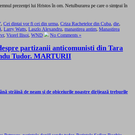
semnul prezenţei lui Hristos în om. Netulburarea pe care o simţeai în
”
,
Cei dintai vor fi cei din urma
,
Criza Rachetelor din Cuba
,
die
,
B
,
Larry Watts
,
Laszlo Alexandru
,
manastirea antim
,
Manastirea
tvr
,
Viorel Ilisoi
,
WND
No Comments »
despre partizanii anticomunisti din Tara
 Sandu Tudor. MARTURII
 străină de neam şi de obiceiurile noastre dirijează treburile