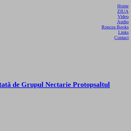
Home
ZIUA
Video
Audio
Roncea Books
Links
Contact
tată de Grupul Nectarie Protopsaltul