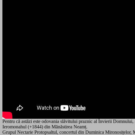
Pentru că astăzi este odovania slăvitului praznic al Învierii Domnului, 
Ieromonahul (+1844) din Mănăstirea Neamț.
Grupul Nectarie Protopsaltul, concertul din Duminica Mironosițelor,