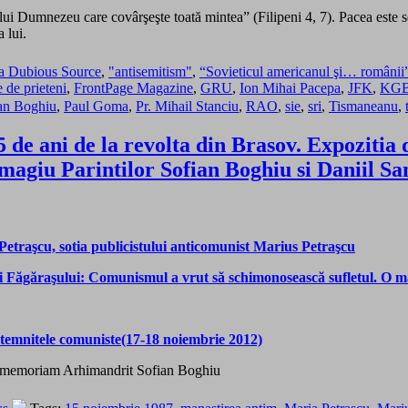
a lui Dumnezeu care covârşeşte toată mintea” (Filipeni 4, 7). Pacea este 
 lui.
 a Dubious Source
,
"antisemitism"
,
“Sovieticul americanul şi… românii
de prieteni
,
FrontPage Magazine
,
GRU
,
Ion Mihai Pacepa
,
JFK
,
KG
ian Boghiu
,
Paul Goma
,
Pr. Mihail Stanciu
,
RAO
,
sie
,
sri
,
Tismaneanu
,
de ani de la revolta din Brasov. Expozitia 
Omagiu Parintilor Sofian Boghiu si Daniil
Petraşcu, sotia publicistului anticomunist Marius Petraşcu
Făgăraşului: Comunismul a vrut să schimonosească sufletul. O mână
temnitele comuniste(17-18 noiembrie 2012)
In memoriam Arhimandrit Sofian Boghiu