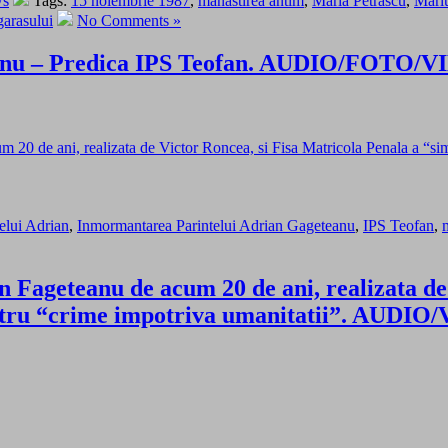
ws
Tags:
15 noiembrie 1987
,
manastirea antim
,
Maria Petrascu
,
Mariu
garasului
No Comments »
eanu – Predica IPS Teofan. AUDIO/FOTO/
m 20 de ani, realizata de Victor Roncea, si Fisa Matricola Penala a “s
elui Adrian
,
Inmormantarea Parintelui Adrian Gageteanu
,
IPS Teofan
,
 Fageteanu de acum 20 de ani, realizata de
ntru “crime impotriva umanitatii”. AUDIO