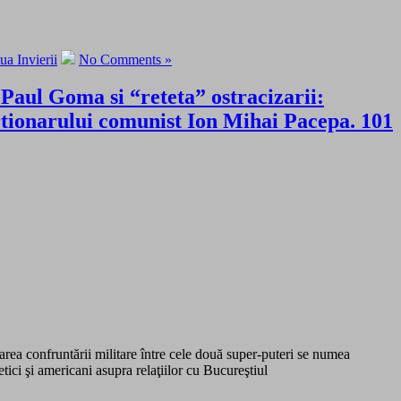
ua Invierii
No Comments »
Paul Goma si “reteta” ostracizarii:
onarului comunist Ion Mihai Pacepa. 101
rea confruntării militare între cele două super-puteri se numea
tici şi americani asupra relaţiilor cu Bucureştiul