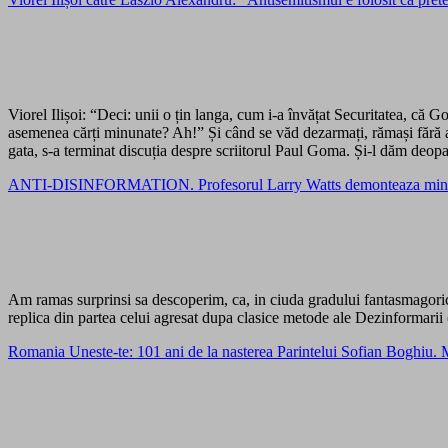
Viorel Ilișoi: “Deci: unii o țin langa, cum i-a învățat Securitatea, că 
asemenea cărți minunate? Ah!” Și când se văd dezarmați, rămași fără a
gata, s-a terminat discuția despre scriitorul Paul Goma. Și-l dăm deopar
ANTI-DISINFORMATION. Profesorul Larry Watts demonteaza minciuni
Am ramas surprinsi sa descoperim, ca, in ciuda gradului fantasmagoric 
replica din partea celui agresat dupa clasice metode ale Dezinformarii (
Romania Uneste-te: 101 ani de la nasterea Parintelui Sofian Boghiu.