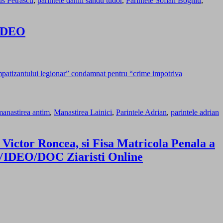
s Petrascu
,
parintele daniil sandu tudor
,
Parintele Sofian Boghiu
,
VIDEO
impatizantului legionar” condamnat pentru “crime impotriva
manastirea antim
,
Manastirea Lainici
,
Parintele Adrian
,
parintele adrian
 Victor Roncea, si Fisa Matricola Penala a
/VIDEO/DOC Ziaristi Online