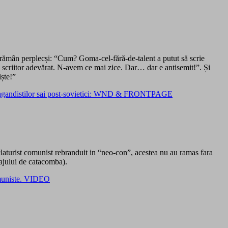
ne, rămân perplecși: “Cum? Goma-cel-fără-de-talent a putut să scrie
 scriitor adevărat. N-avem ce mai zice. Dar… dar e antisemit!”. Și
iște!”
opagandistilor sai post-sovietici: WND & FRONTPAGE
claturist comunist rebranduit in “neo-con”, acestea nu au ramas fara
najului de catacomba).
comuniste. VIDEO