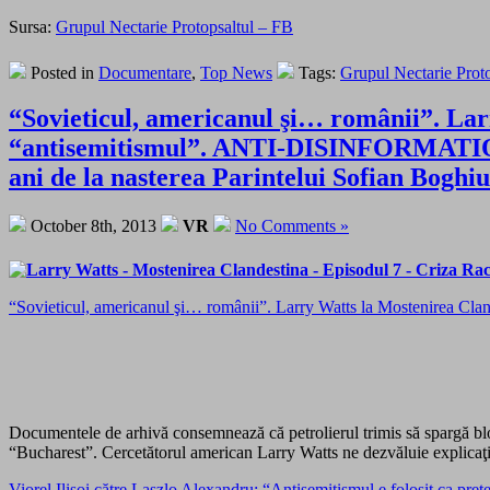
Sursa:
Grupul Nectarie Protopsaltul – FB
Posted in
Documentare
,
Top News
Tags:
Grupul Nectarie Proto
“Sovieticul, americanul şi… românii”. Lar
“antisemitismul”. ANTI-DISINFORMATION.
ani de la nasterea Parintelui Sofian Boghiu
October 8th, 2013
VR
No Comments »
“Sovieticul, americanul şi… românii”. Larry Watts la Mostenirea Cla
Documentele de arhivă consemnează că petrolierul trimis să spargă blo
“Bucharest”. Cercetătorul american Larry Watts ne dezvăluie explicaţia, d
Viorel Ilișoi către Laszlo Alexandru: “Antisemitismul e folosit ca pret