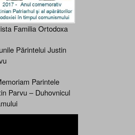
ista Familia Ortodoxa
nile Părintelui Justin
vu
Memoriam Parintele
tin Parvu – Duhovnicul
mului