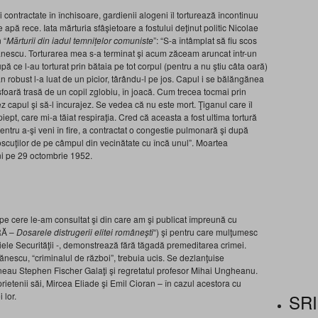
 contractate în închisoare, gardienii alogeni îl torturează încontinuu
pă rece. Iata mărturia sfâşietoare a fostului deţinut politic Nicolae
 “
Mărturii din iadul temnițelor comuniste
”: “S-a întâmplat să fiu scos
cănescu. Torturarea mea s-a terminat şi acum zăceam aruncat într-un
ă ce l-au torturat prin bătaia pe tot corpul (pentru a nu ştiu câta oară)
an robust l-a luat de un picior, târându-l pe jos. Capul i se bălăngănea
foară trasă de un copil zglobiu, în joacă. Cum trecea tocmai prin
ez capul şi să-l încurajez. Se vedea că nu este mort. Ţiganul care îl
iept, care mi-a tăiat respiraţia. Cred că aceasta a fost ultima tortură
ntru a-şi veni în fire, a contractat o congestie pulmonară şi după
scuţilor de pe câmpul din vecinătate cu încă unul”. Moartea
eni pe 29 octombrie 1952.
pe cere le-am consultat şi din care am şi publicat împreună cu
RĂ –
Dosarele distrugerii elitei româneşti
“) şi pentru care mulţumesc
aiele Securităţii -, demonstrează fără tăgadă premeditarea crimei.
escu, “criminalul de război”, trebuia ucis. Se dezlanţuise
ineau Stephen Fischer Galaţi şi regretatul profesor Mihai Ungheanu.
prietenii săi, Mircea Eliade şi Emil Cioran – în cazul acestora cu
SRI
 lor.