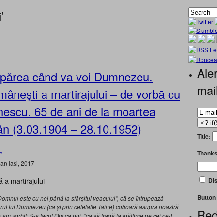
’
Aler
apărea când va voi Dumnezeu.
mai
mâneşti a martirajului – de vorbă cu
escu. 65 de ani de la moartea
ân (3.03.1904 – 28.10.1952)
Title:
»
Thanks
an Iasi, 2017
a martirajului
Dis
Button 
Domnul este cu noi până la sfârşitul veacului“, că se întrupează
Harul lui Dumnezeu (ca şi prin celelalte Taine) coboară asupra noastră
Red
e am vorbit: S-a facut Om ca noi, “ca să tragă la înălţime pe cei ce-I