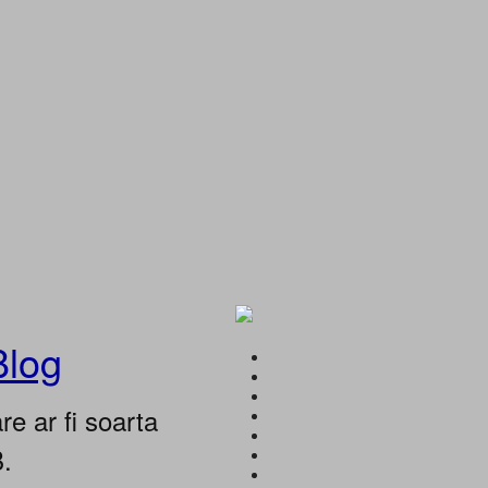
Blog
e ar fi soarta
B.