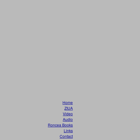
Home
ZIUA
Video
Audio
Roncea Books
Links
Contact