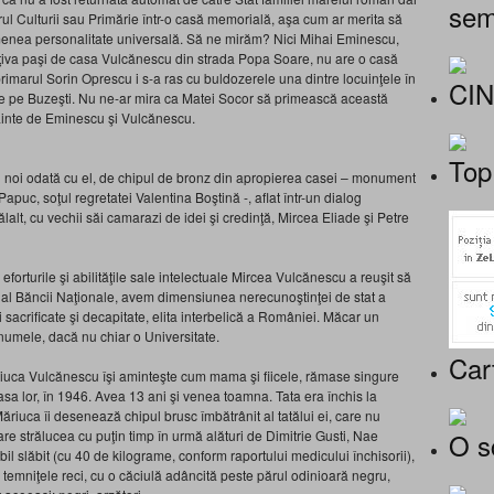
sem
ul Culturii sau Primărie într-o casă memorială, aşa cum ar merita să
menea personalitate universală. Să ne mirăm? Nici Mihai Eminescu,
 câţiva paşi de casa Vulcănescu din strada Popa Soare, nu are o casă
rimarul Sorin Oprescu i s-a ras cu buldozerele una dintre locuinţele în
CI
de pe Buzeşti. Nu ne-ar mira ca Matei Socor să primească această
nainte de Eminescu şi Vulcănescu.
Top
şi noi odată cu el, de chipul de bronz din apropierea casei – monument
puc, soţul regretatei Valentina Boştină -, aflat într-un dialog
ălalt, cu vechii săi camarazi de idei şi credinţă, Mircea Eliade şi Petre
forturile şi abilităţile sale intelectuale Mircea Vulcănescu a reuşit să
ur al Băncii Naţionale, avem dimensiunea nerecunoştinţei de stat a
ii sacrificate şi decapitate, elita interbelică a României. Măcar un
numele, dacă nu chiar o Universitate.
Car
ăriuca Vulcănescu îşi aminteşte cum mama şi fiicele, rămase singure
casa lor, în 1946. Avea 13 ani şi venea toamna. Tata era închis la
ăriuca îi desenează chipul brusc îmbătrânit al tatălui ei, care nu
O s
re strălucea cu puţin timp în urmă alături de Dimitrie Gusti, Nae
l slăbit (cu 40 de kilograme, conform raportului medicului închisorii),
e temniţele reci, cu o căciulă adâncită peste părul odinioară negru,