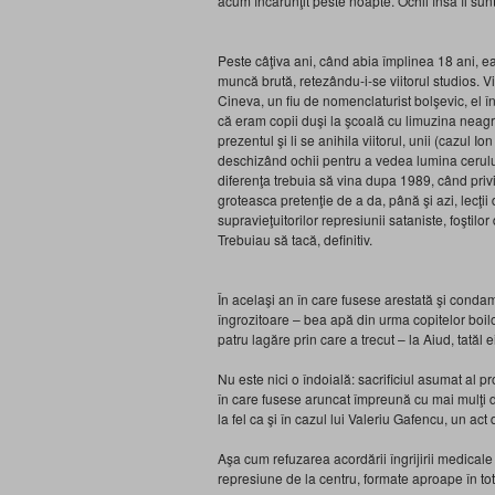
acum încărunţit peste noapte. Ochii însă îi sunt
Peste câţiva ani, când abia împlinea 18 ani, ea 
muncă brută, retezându-i-se viitorul studios. Vin
Cineva, un fiu de nomenclaturist bolşevic, el
că eram copii duşi la şcoală cu limuzina neagră?
prezentul şi li se anihila viitorul, unii (cazul I
deschizând ochii pentru a vedea lumina cerului
diferenţa trebuia să vina dupa 1989, când privil
groteasca pretenţie de a da, până şi azi, lecţii 
supravieţuitorilor represiunii sataniste, foştilor
Trebuiau să tacă, definitiv.
În acelaşi an în care fusese arestată şi condamn
îngrozitoare – bea apă din urma copitelor boil
patru lagăre prin care a trecut – la Aiud, tatăl ei 
Nu este nici o îndoială: sacrificiul asumat al 
în care fusese aruncat împreună cu mai mulţi deţ
la fel ca şi în cazul lui Valeriu Gafencu, un act 
Aşa cum refuzarea acordării îngrijirii medicale
represiune de la centru, formate aproape în tot