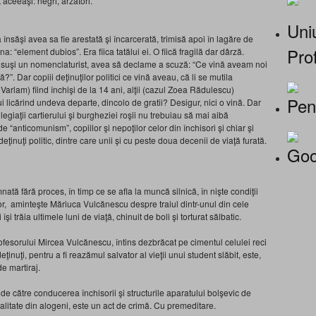
 aceeaşi: negri, arzători.
Uniu
însăşi avea sa fie arestată şi încarcerată, trimisă apoi în lagăre de
Prof
a: “element dubios”. Era fiica tatălui ei. O fiică fragilă dar dârză.
 însuşi un nomenclaturist, avea să declame a scuză: “Ce vină aveam noi
”. Dar copiii deţinuţilor politici ce vină aveau, că li se mutila
on Varlam) fiind închişi de la 14 ani, alţii (cazul Zoea Rădulescu)
Pen
 licărind undeva departe, dincolo de gratii? Desigur, nici o vină. Dar
egiaţii cartierului şi burgheziei roşii nu trebuiau să mai aibă
de “anticomunism”, copiilor şi nepoţilor celor din închisori şi chiar şi
 deţinuţi politic, dintre care unii şi cu peste doua decenii de viaţă furată.
Goo
ată fără proces, în timp ce se afla la muncă silnică, în nişte condiţii
or, aminteşte Măriuca Vulcănescu despre traiul dintr-unul din cele
îşi trăia ultimele luni de viaţă, chinuit de boli şi torturat sălbatic.
profesorului Mircea Vulcănescu, întins dezbrăcat pe cimentul celulei reci
inuţi, pentru a fi reazămul salvator al vieţii unui student slăbit, este,
de martiraj.
 de către conducerea închisorii şi structurile aparatului bolşevic de
alitate din alogeni, este un act de crimă. Cu premeditare.