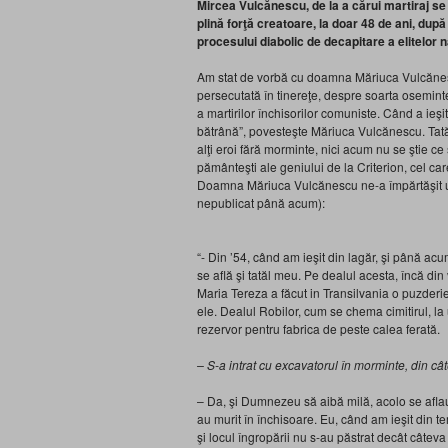
Mircea Vulcănescu, de la a cărui martiraj se
plină forţă creatoare, la doar 48 de ani, du
procesului diabolic de decapitare a elitelor 
Am stat de vorbă cu doamna Măriuca Vulcănescu,
persecutată în tinereţe, despre soarta osemintel
a martirilor închisorilor comuniste. Când a ieş
bătrână”, povesteşte Măriuca Vulcănescu. Tatăl
alţi eroi fără morminte, nici acum nu se ştie c
pământeşti ale geniului de la Criterion, cel care
Doamna Măriuca Vulcănescu ne-a împărtăşit urmă
nepublicat până acum):
“- Din ’54, când am ieşit din lagăr, şi până a
se află şi tatăl meu. Pe dealul acesta, încă di
Maria Tereza a făcut in Transilvania o puzderie
ele. Dealul Robilor, cum se chema cimitirul, la 
rezervor pentru fabrica de peste calea ferată.
– S-a intrat cu excavatorul în morminte, din cât
– Da, şi Dumnezeu să aibă milă, acolo se aflau
au murit în închisoare. Eu, când am ieşit din t
şi locul îngropării nu s-au păstrat decât câtev