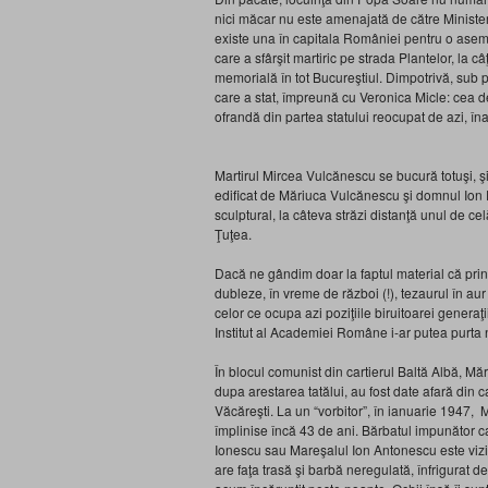
nici măcar nu este amenajată de către Minister
existe una în capitala României pentru o ase
care a sfârşit martiric pe strada Plantelor, la
memorială în tot Bucureştiul. Dimpotrivă, sub p
care a stat, împreună cu Veronica Micle: cea 
ofrandă din partea statului reocupat de azi, î
Martirul Mircea Vulcănescu se bucură totuşi, 
edificat de Măriuca Vulcănescu şi domnul Ion Pa
sculptural, la câteva străzi distanţă unul de cel
Ţuţea.
Dacă ne gândim doar la faptul material că prin e
dubleze, în vreme de război (!), tezaurul în a
celor ce ocupa azi poziţiile biruitoarei generaţ
Institut al Academiei Române i-ar putea purta 
În blocul comunist din cartierul Baltă Albă, M
dupa arestarea tatălui, au fost date afară din 
Văcăreşti. La un “vorbitor”, în ianuarie 1947, M
împlinise încă 43 de ani. Bărbatul impunător ca
Ionescu sau Mareşalul Ion Antonescu este vizibi
are faţa trasă şi barbă neregulată, înfrigurat d