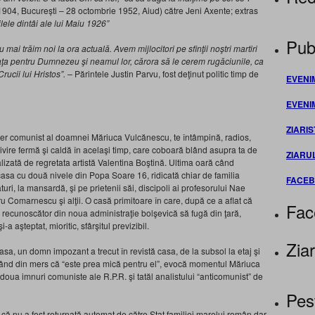
904, București – 28 octombrie 1952, Aiud) către Jeni Axente; extras
ilele dintâi ale lui Maiu 1926”
Publ
mai trăim noi la ora actuală. Avem mijlocitori pe sfinţii noştri martiri
viaţa pentru Dumnezeu şi neamul lor, cărora să le cerem rugăciunile, ca
Crucii lui Hristos”. –
Părintele Justin Parvu, fost deţinut politic timp de
EVENI
EVENI
ZIARIS
ier comunist al doamnei Măriuca Vulcănescu, te întâmpină, radios,
rivire fermă şi caldă în acelaşi timp, care coboară blând asupra ta de
ZIARU
alizată de regretata artistă Valentina Boştină. Ultima oară când
n casa cu două nivele din Popa Soare 16, ridicată chiar de familia
FACE
ri, la mansardă, şi pe prietenii săi, discipoli ai profesorului Nae
u Comarnescu şi alţii. O casă primitoare în care, după ce a aflat că
Fac
u recunoscător din noua administraţie bolşevică să fugă din ţară,
-a aşteptat, mioritic, sfârşitul previzibil.
Ziar
asa, un domn impozant a trecut în revistă casa, de la subsol la etaj şi
trând din mers că “este prea mică pentru el”, evocă momentul Măriuca
doua imnuri comuniste ale R.P.R. şi tatăl analistului “anticomunist” de
Pes
ă nu a fost returnată automat de către Stat familiei marelui român dar