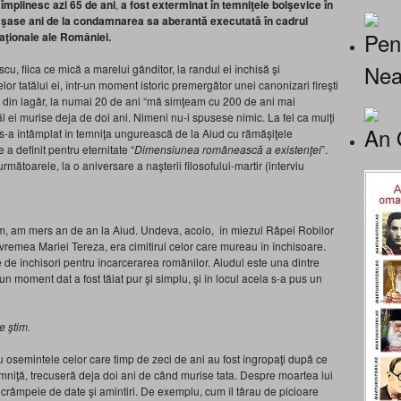
 împlinesc azi 65 de ani
,
a fost exterminat în temniţele bolşevice în
pă şase ani de la condamnarea sa aberantă executată în cadrul
Pen
naţionale ale României.
Nea
 fiica ce mică a marelui gânditor, la randul ei închisă şi
or tatălui ei, într-un moment istoric premergător unei canonizari fireşti
it din lagăr, la numai 20 de ani “mă simţeam cu 200 de ani mai
 ei murise deja de doi ani. Nimeni nu-i spusese nimic. La fel ca mulţi
An 
e s-a întâmplat în temniţa ungurească de la Aiud cu rămăşiţele
 a definit pentru eternitate “
Dimensiunea românească a existenţei
”.
toarele, la o aniversare a naşterii filosofului-martir (interviu
cum, am mers an de an la Aiud. Undeva, acolo, în miezul Râpei Robilor
n vremea Mariei Tereza, era cimitirul celor care mureau în închisoare.
 de închisori pentru încarcerarea românilor. Aiudul este una dintre
un moment dat a fost tăiat pur şi simplu, şi în locul acela s-a pus un
e ştim.
 osemintele celor care timp de zeci de ani au fost îngropaţi după ce
emniţă, trecuseră deja doi ani de când murise tata. Despre moartea lui
a crâmpeie de date şi amintiri. De exemplu, cum îl târau de picioare