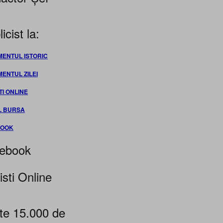
icist la:
MENTUL ISTORIC
MENTUL ZILEI
TI ONLINE
L BURSA
BOOK
ebook
isti Online
te 15.000 de