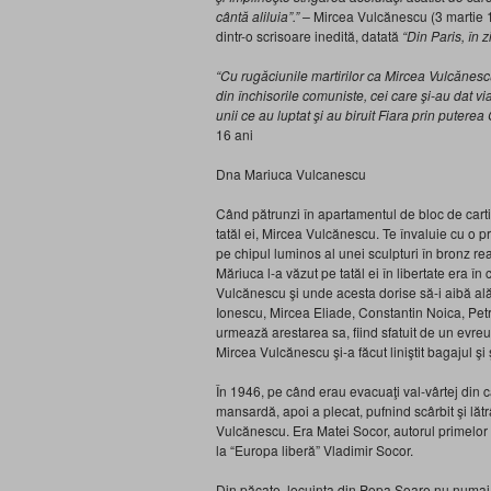
cântă aliluia”.” –
Mircea Vulcănescu (3 martie 1
dintr-o scrisoare inedită, datată
“Din Paris, în z
“Cu rugăciunile martirilor ca Mircea Vulcănescu 
din închisorile comuniste, cei care şi-au dat 
unii ce au luptat şi au biruit Fiara prin puterea 
16 ani
Dna Mariuca Vulcanescu
Când pătrunzi în apartamentul de bloc de cart
tatăl ei, Mircea Vulcănescu. Te învaluie cu o p
pe chipul luminos al unei sculpturi în bronz re
Măriuca l-a văzut pe tatăl ei în libertate era î
Vulcănescu şi unde acesta dorise să-i aibă alătu
Ionescu, Mircea Eliade, Constantin Noica, Petr
urmează arestarea sa, fiind sfatuit de un evre
Mircea Vulcănescu şi-a făcut liniştit bagajul şi şi
În 1946, pe când erau evacuaţi val-vârtej din c
mansardă, apoi a plecat, pufnind scârbit şi lă
Vulcănescu. Era Matei Socor, autorul primelor 
la “Europa liberă” Vladimir Socor.
Din păcate, locuinţa din Popa Soare nu numai c