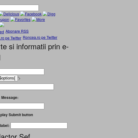
Abonare RSS
Roncea.ro pe Twitter
te si informatii prin e-
l
'>
 Message:
play Submit button
label:
actor Șef