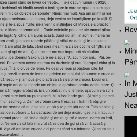
auzea capul când se lovea de trepte… I s-a dat un număr (K 9320).
închisorii să trimită acasă o înştiinţare în care se spunea cam aşa:
re nimic ca obiecte personale”. Nimic mai mult. Aşa am primit şi noi
 ajuns scrisoarea la mama, deja vestea se împrăştiase pe la alţii. Şi
e şi le-a spus: “Uite, mi-a venit o înştiinţare că Mircea s-a prăpădit.
Rev
cut o tăcere mormântală… Toate celelalte prietene ale mamei ştiau.
in lagăr. Şi când am ajuns acasă, după doi ani, în aprilie, mama nu
am venit, şi-a scos repede pălăria şi vălul de doliu şi le-a ascuns,
ă am aflat de tata, când sora mea mi-a zis pe ocolite că “Ştii, s-ar
Minu
uzeci şi opt de ani! Şi atunci ne-am dus împreună să căutăm
parul, pe domnul Saxon, care ne-a spus: “A, acum doi ani… Păi, pe-
Pâr
 deal. Pe vremea aceea mureau cu duzinele şi erau îngropaţi chiar şi în
ruce. Întâi o cruce de lemn. Pe deal veneau şi păşteau oile, tot
s-a şubrezit crucea de lemn un prieten ne-a ajutat să punem o cruce de
cănescu – şi am pus şi-o piatră ca să stea bine crucea. Locul era
In 
pă şapte ani de la moarte am obţinut o aprobare pentru deshumare. Şi
 un păr negru-albăstrui. Era un bărbat, nu o femeie, aşa cum s-a scris
Jus
i groşi care încă nu putreziseră. Mi-a fost foarte greu. Şi mie şi mamei
em un sacrilegiu. Dar noi vroiam ceva firesc: sa îi luăm rămăşiţele
Nea
 dat seama că nu este tata, după şuviţa de păr negru. Tata slăbise şi
caz, de supărare… La patruzeci de ani deja încărunţise, i-am facut un
emat preotul să ţină o slujbă şi am reuşit să o facem, oarecum ferit,
o. Ne-am zis că tata n-a vrut să se dea de gol şi să vină acasă şi
ă. Aşa că am lasat crucea aici pentru când s-o întoarce. Şi acum stau
u excavatorul…