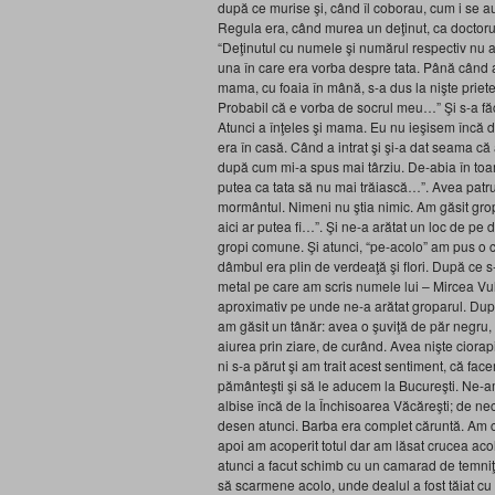
după ce murise şi, când îl coborau, cum i se 
Regula era, când murea un deţinut, ca doctorul 
“Deţinutul cu numele şi numărul respectiv nu a
una în care era vorba despre tata. Până când a
mama, cu foaia în mână, s-a dus la nişte prieten
Probabil că e vorba de socrul meu…” Şi s-a fă
Atunci a înţeles şi mama. Eu nu ieşisem încă d
era în casă. Când a intrat şi şi-a dat seama că 
după cum mi-a spus mai târziu. De-abia în toamn
putea ca tata să nu mai trăiască…”. Avea patr
mormântul. Nimeni nu ştia nimic. Am găsit gro
aici ar putea fi…”. Şi ne-a arătat un loc de pe
gropi comune. Şi atunci, “pe-acolo” am pus o c
dâmbul era plin de verdeaţă şi flori. După ce 
metal pe care am scris numele lui – Mircea Vul
aproximativ pe unde ne-a arătat groparul. Du
am găsit un tânăr: avea o şuviţă de păr negru,
aiurea prin ziare, de curând. Avea nişte ciorap
ni s-a părut şi am trait acest sentiment, că fac
pământeşti şi să le aducem la Bucureşti. Ne-am
albise încă de la Închisoarea Văcăreşti; de ne
desen atunci. Barba era complet căruntă. Am ch
apoi am acoperit totul dar am lăsat crucea acol
atunci a facut schimb cu un camarad de temniţ
să scarmene acolo, unde dealul a fost tăiat c