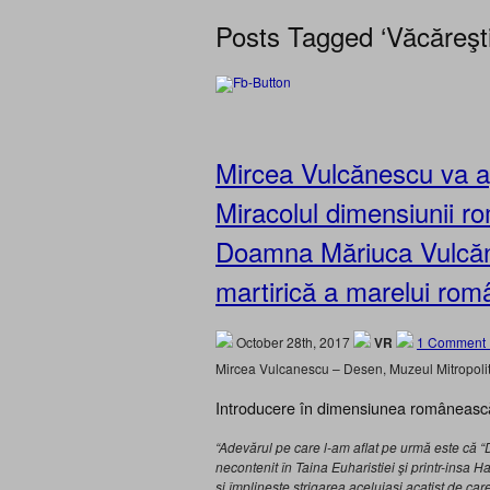
Posts Tagged ‘Văcăreşti
Mircea Vulcănescu va 
Miracolul dimensiunii ro
Doamna Măriuca Vulcăn
martirică a marelui rom
October 28th, 2017
VR
1 Comment 
Mircea Vulcanescu – Desen, Muzeul Mitropolit
Introducere în dimensiunea românească 
“Adevărul pe care l-am aflat pe urmă este că “
necontenit în Taina Euharistiei şi printr-insa 
şi împlineşte strigarea aceluiaşi acatist de car