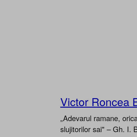
Victor Roncea 
„Adevarul ramane, oricar
slujitorilor sai" – Gh. I. 