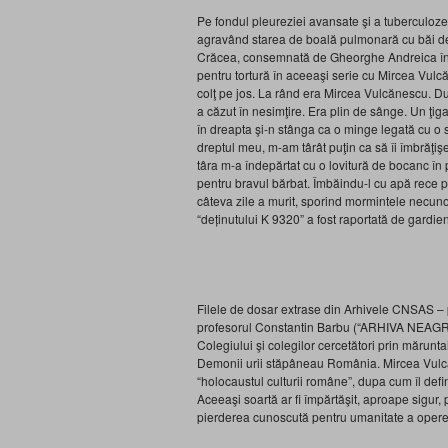
Pe fondul pleureziei avansate şi a tuberculozei
agravând starea de boală pulmonară cu băi de a
Crăcea, consemnată de Gheorghe Andreica în
pentru tortură în aceeaşi serie cu Mircea Vul
colţ pe jos. La rând era Mircea Vulcănescu. Dup
a căzut în nesimţire. Era plin de sânge. Un ţig
în dreapta şi-n stânga ca o minge legată cu o s
dreptul meu, m-am târât puţin ca să îi îmbrăţiş
târa m-a îndepărtat cu o lovitură de bocanc în p
pentru bravul bărbat. Îmbăindu-l cu apă rece pe
câteva zile a murit, sporind mormintele necuno
“deținutului K 9320” a fost raportată de gardi
Filele de dosar extrase din Arhivele CNSAS – 
profesorul Constantin Barbu (“ARHIVA NEAG
Colegiului şi colegilor cercetători prin mărunt
Demonii urii stăpâneau România. Mircea Vulcăn
“holocaustul culturii române”, dupa cum îl def
Aceeaşi soartă ar fi împărtăşit, aproape sigur, 
pierderea cunoscută pentru umanitate a operei