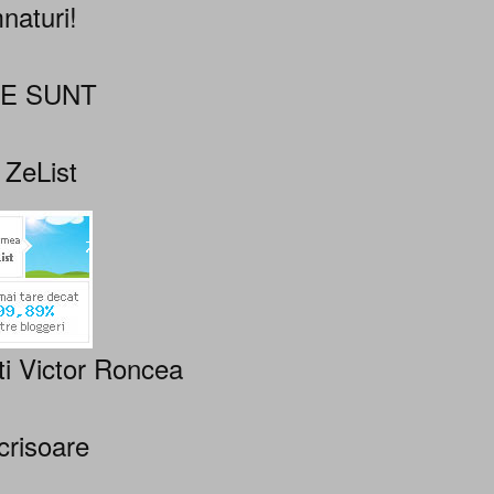
naturi!
NE SUNT
 ZeList
ti Victor Roncea
crisoare