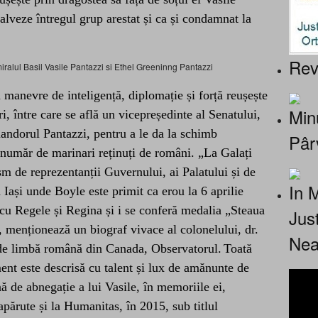
salveze întregul grup arestat și ca și condamnat la
Rev
ralul Basil Vasile Pantazzi si Ethel Greeninng Pantazzi
n manevre de inteligență, diplomație și forță reușește
Minu
i, între care se află un vicepreședinte al Senatului,
mandorul Pantazzi, pentru a le da la schimb
Pâr
un număr de marinari reținuți de români.
„
L
a Galați
asm de reprezentanții Guvernului, ai Palatului și de
In 
 Iași unde Boyle este primit ca erou la 6 aprilie
cu Regele și Regina și i se conferă medalia „Steaua
Jus
 menționează un biograf vivace al colonelului, d
r.
Nea
 de limbă română din Canada, Observatorul.
Toat
ă
ent este descrisă cu talent și lux de amănunte de
ă de abnegație a lui Vasile, în memoriile ei,
ărute și la Humanitas, în 2015, sub titlul