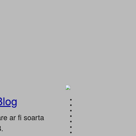
Blog
e ar fi soarta
B.