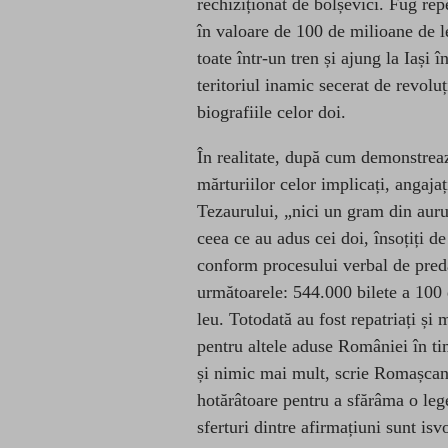
rechiziționat de bolșevici. Fug re
în valoare de 100 de milioane de le
toate într-un tren și ajung la Iași î
teritoriul inamic secerat de revolu
biografiile celor doi.
În realitate, după cum demonstre
mărturiilor celor implicați, angajaț
Tezaurului, „nici un gram din auru
ceea ce au adus cei doi,
însoțiți d
conform procesului verbal de preda
următoarele: 544.000 bilete a 100 d
leu. Totodată au fost repatriați și 
pentru altele aduse României în tim
și nimic mai mult, scrie Romașcan
hotărâtoare pentru a sfărâma o lege
sferturi dintre afirmațiuni sunt is