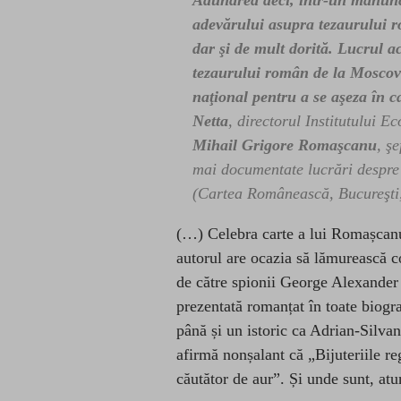
Adunarea deci, într-un mănunch
adevărului asupra tezaurului 
dar şi de mult dorită. Lucrul 
tezaurului român de la Moscova
naţional pentru a se aşeza în c
Netta
, directorul Institutului E
Mihail Grigore Romaşcanu
, ş
mai documentate lucrări despre
(Cartea Românească, Bucureşti,
(…) Celebra carte a lui Romașcan
autorul are ocazia să lămurească c
de către spionii George Alexander 
prezentată romanțat în toate biograf
până și un istoric ca Adrian-Silvan 
afirmă nonșalant că „Bijuteriile r
căutător de aur”. Și unde sunt, atu