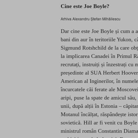
Cine este Joe Boyle?
Arhiva Alexandru Ștefan Mihăilescu
Dar cine este Joe Boyle și cum a a
bani din aur în teritoriile Yukon, 
Sigmund Rotshchild de la care obț
la implicarea Canadei în Primul R
recrutați, instruiți și înzestrați cu
președinte al SUA Herbert Hoover, 
American al Inginerilor, în numele
încurcatele căi ferate ale Moscove
aripi, puse la spate de amicul său,
unii, după alții în Estonia – căpit
Motanul încălțat, răspândește istor
sovietică. Hill ar fi venit cu Boyl
ministrul român Constantin Diaman