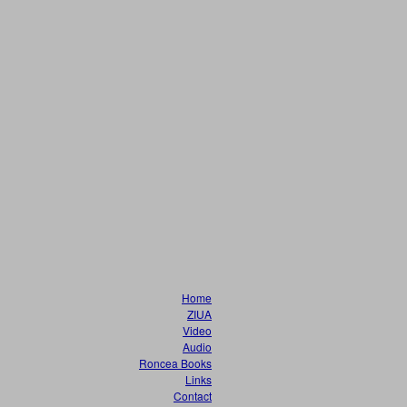
Home
ZIUA
Video
Audio
Roncea Books
Links
Contact