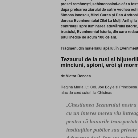
presei românești, schimonosind-o cât a fost o
după preluarea ziarului de către vechea echip
Simona Ionescu, Mirel Curea și Dan Andronic 
doresc Evenimentului Zilei La Mulți Ani! și l
contribuții spre luminarea adevărului istori
trustului, Evenimentul Istoric, din care redau
totul inedite de acum 100 de ani.
Fragment din materialul apărut în Evenimentul
Tezaurul de la ruși și bijuter
minciuni, spioni, eroi și mor
de Victor Roncea
Regina Maria, Lt. Col. Joe Boyle si Principes
atac de cord suferit la Chisinau
Chestiunea Tezaurului nostru 
„
cu un interes mereu viu întrea
pentru că bunurile transportat
instituţiilor publice sau privat