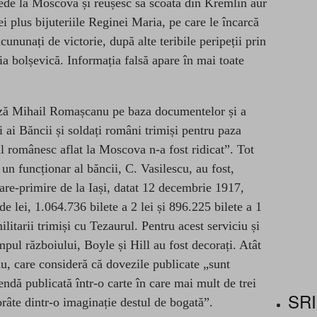
pede la Moscova și reușesc să scoată din Kremlin aur
i plus bijuteriile Reginei Maria, pe care le încarcă
ncununați de victorie, după alte teribile peripeții prin
ția bolșevică. Informația falsă apare în mai toate
ază Mihail Romașcanu pe baza documentelor și a
i ai Băncii și soldați români trimiși pentru paza
l românesc aflat la Moscova n-a fost ridicat”.
Tot
e un funcționar al băncii, C. Vasilescu, au fost,
re-primire de la Iași, datat 1
2
decembrie 1917,
e lei, 1.064.736 bilete a 2 lei și 896.225 bilete a 1
militarii trimiși cu Tezaurul.
Pentru acest serviciu
și
pul războiului, Boyle și Hill au fost decorați. Atât
u, care consideră că dovezile publicate „sunt
ndă publicată într-o carte în care mai mult de trei
SRI
vorâte dintr-o imaginație destul de bogată”.