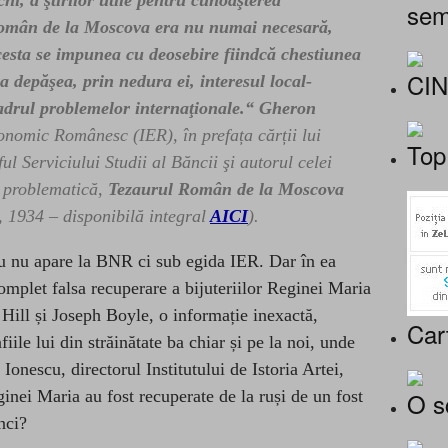
i, a ştirilor utile pentru cunoaşterea
sem
român de la Moscova era nu numai necesară,
acesta se impunea cu deosebire fiindcă chestiunea
CI
 depăşea, prin nedura ei, interesul local-
adrul problemelor internaţionale.“
Gheron
conomic Românesc (IER), în prefața cărții lui
Top
eful Serviciului Studii al Băncii şi autorul celei
 problematică,
Tezaurul Român de la Moscova
 1934 – disponibilă integral
AICI
).
u nu apare la BNR ci sub egida IER. Dar în ea
omplet falsa recuperare a bijuteriilor Reginei Maria
Hill și Joseph Boyle, o informație inexactă,
Car
iile lui din străinătate ba chiar și pe la noi, unde
Ionescu, directorul Institutului de Istoria Artei,
O s
eginei Maria
au fost
recuperate de la ruși de un fost
nci?