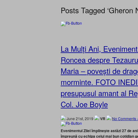
Posts Tagged ‘Gheron N
La Mulți Ani, Evenimentu
Roncea despre Tezaurul d
Maria – povești de drago
morminte. FOTO INEDI
presupusul amant al Reg
Col. Joe Boyle
June 21st, 2019
VR
No Comments 
Evenimentul Zilei împlinește astăzi 27 de ani
împreună cu echipa celui mai bun cotidian ge