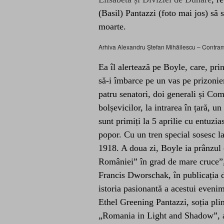
(Basil) Pantazzi (foto mai jos) să 
moarte.
Arhiva Alexandru Ștefan Mihăilescu – Contrami
Ea îl alertează pe Boyle, care, pri
să-i îmbarce pe un vas pe prizonier
patru senatori, doi generali și Co
bolșevicilor, la intrarea în țară, 
sunt primiți la 5 aprilie cu entuzi
popor. Cu un tren special sosesc la
1918. A doua zi, Boyle ia prânzul 
României” în grad de mare cruce”,
Francis Dworschak, în publicația
istoria pasionantă a acestui evenim
Ethel Greening Pantazzi, soția plin
„Romania in Light and Shadow”, ap