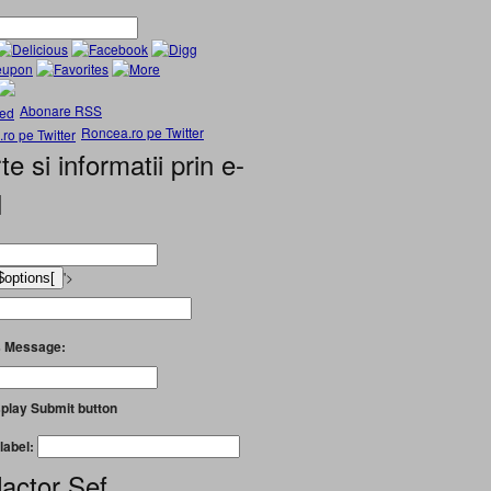
Abonare RSS
Roncea.ro pe Twitter
te si informatii prin e-
l
'>
 Message:
play Submit button
label:
actor Șef