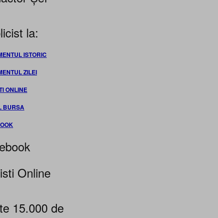
icist la:
MENTUL ISTORIC
MENTUL ZILEI
TI ONLINE
L BURSA
BOOK
ebook
isti Online
te 15.000 de