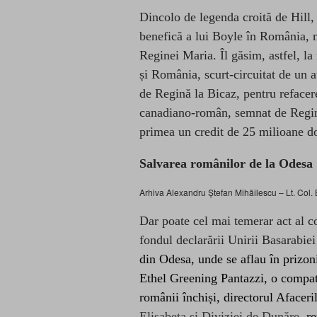
Dincolo de legend
a croită de Hill,
benefică a lui Boyle în România, m
Reginei Maria. Îl găsim, astfel, l
și România, scurt-circuitat de un 
de Regină la Bicaz, pentru refacer
canadiano-român, semnat de Regină
primea un credit de 25 milioane do
Salvarea românilor de la Odesa
Arhiva Alexandru Ștefan Mihăilescu – Lt. Col. 
Dar poate cel mai temerar act al c
fondul declarării Unirii Basarabie
din Odesa, unde se aflau în prizoni
Ethel Greening Pantazzi, o compatr
românii închiși, directorul Afacer
Elisabeta și Diviziei de Dunăre
, r