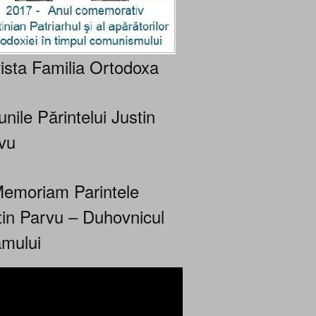
ista Familia Ortodoxa
nile Părintelui Justin
vu
Memoriam Parintele
tin Parvu – Duhovnicul
mului