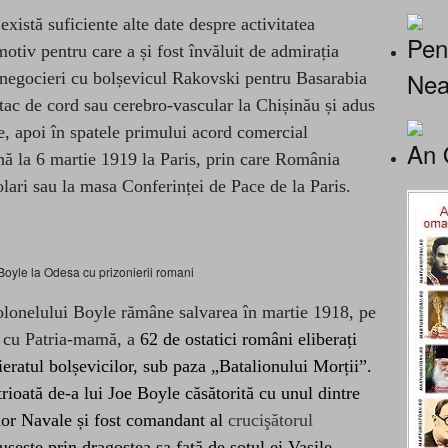
 există suficiente alte date despre activitatea
Pen
otiv pentru care a și fost învăluit de admirația
Nea
a negocieri cu bolșevicul Rakovski pentru Basarabia
atac de cord sau cerebro-vascular la Chișinău și adus
e, apoi în spatele primului acord comercial
An 
 la 6 martie 1919 la Paris, prin care România
lari sau la masa Conferinței de Pace de la Paris.
Boyle la Odesa cu prizonierii romani
olonelului Boyle rămâne salvarea în martie 1918, pe
i cu Patria-mamă, a
62 de ostatici români eliberați
eratul bolșevicilor, sub paza „Batalionului Morții”.
ioată de-a lui Joe Boyle căsătorită cu unul dintre
ilor Navale și fost comandant al
crucişătorul
eușește prin dragostea sa față de soțul ei Vasile