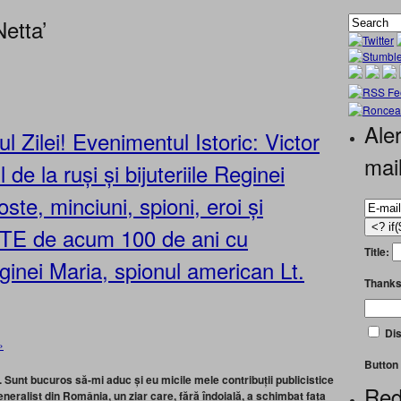
etta’
Aler
l Zilei! Evenimentul Istoric: Victor
mai
e la ruși și bijuteriile Reginei
ste, minciuni, spioni, eroi și
TE de acum 100 de ani cu
Title:
inei Maria, spionul american Lt.
Thanks
Dis
»
Button 
. Sunt bucuros să-mi aduc și eu micile mele contribuții publicistice
Red
neralist din România, un ziar care, fără îndoială, a schimbat fața