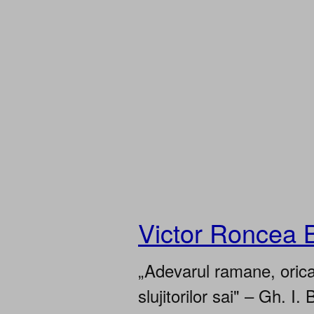
Victor Roncea 
„Adevarul ramane, oricar
slujitorilor sai" – Gh. I. 