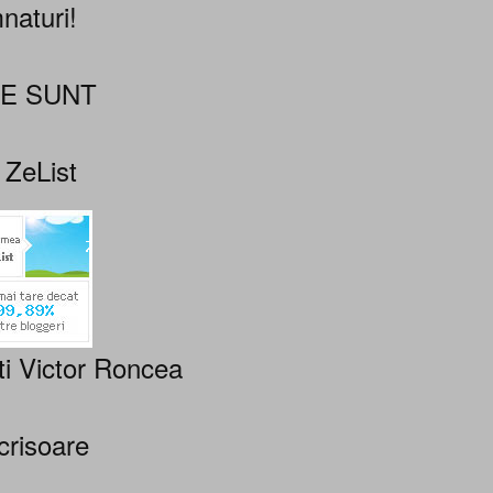
naturi!
NE SUNT
 ZeList
ti Victor Roncea
crisoare