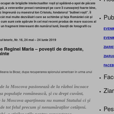
cupat de brigăzile intelectualilor roșii și spălând-o apoi de păcate
ă, a veteranilor presei românești pe care îi cunoașteți foarte bine,
împreună cu maestrul Ion Cristoiu, fondatorul “bulinei roșii”. Îi
Publ
a cât mai multe dezvăluiri care se schimbe și fața României cât și
c, cum sunt cele apărute în cel mai recent produs de mare succes al
 un fragment interesant din numărul lunii, însoțit de fotografii cu
EVENI
EVENI
 Istoric, Nr. 16, 24 mai – 24 iunie 2019
ZIARIS
iile Reginei Maria – povești de dragoste,
minte
ZIARU
FACE
a Ileana la Bicaz, dupa recuperarea spionului american in urma unui
Fac
de la Moscova pasionează de la război încoace
Ziar
ga populaţie românească, şi cu drept cuvânt,
e la Moscova aparţineau nu numai Statului ci şi
Pes
e de tot felul precum şi nenumăraţilor cetăţeni.