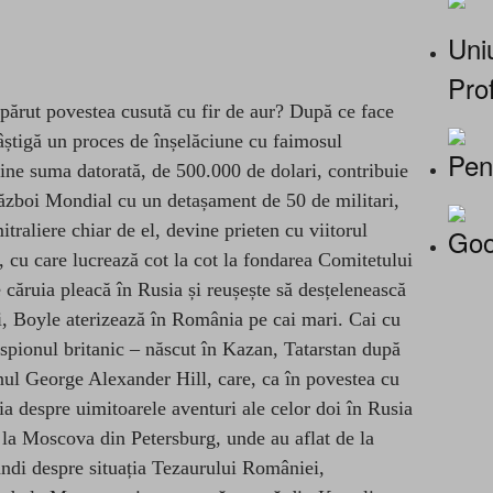
Uniu
Prof
părut povestea cusută cu fir de aur? După ce face
câștigă un proces de înșelăciune cu faimosul
Pen
ine suma datorată, de 500.000 de dolari, contribuie
ăzboi Mondial cu un detașament de 50 de militari,
 mitraliere chiar de el, devine prieten cu viitorul
Goo
cu care lucrează cot la cot la fondarea Comitetului
 căruia pleacă în Rusia și reușește să desțelenească
i, Boyle aterizează în România pe cai mari. Cai cu
 spionul britanic – născut în Kazan, Tatarstan după
anul George Alexander Hill, care, ca în povestea cu
ia despre uimitoarele aventuri ale celor doi în Rusia
e la Moscova din Petersburg, unde au aflat de la
di despre situația Tezaurului României,