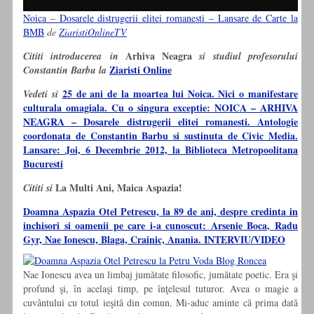
Noica – Dosarele distrugerii elitei romanesti – Lansare de Carte la
BMB
de
ZiaristiOnlineTV
Arhiva Neagra
Cititi introducerea in
si studiul profesorului
Ziaristi Online
Constantin Barbu la
25 de ani de la moartea lui Noica. Nici o manifestare
Vedeti si
culturala omagiala. Cu o singura exceptie: NOICA – ARHIVA
NEAGRA – Dosarele distrugerii elitei romanesti. Antologie
coordonata de Constantin Barbu si sustinuta de Civic Media.
Lansare: Joi, 6 Decembrie 2012, la Biblioteca Metropoolitana
Bucuresti
La Multi Ani, Maica Aspazia!
Cititi si
Doamna Aspazia Otel Petrescu, la 89 de ani, despre credinta in
inchisori si oamenii pe care i-a cunoscut: Arsenie Boca, Radu
Gyr, Nae Ionescu, Blaga, Crainic, Anania. INTERVIU/VIDEO
Nae Ionescu avea un limbaj jumătate filosofic, jumătate poetic. Era şi
profund şi, în acelaşi timp, pe înţelesul tuturor. Avea o magie a
cuvântului cu totul ieşită din comun. Mi-aduc aminte că prima dată