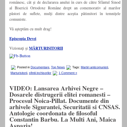
românesc, cât și de declararea anului în curs de către Sfântul Sinod
al Bisericii Ortodoxe Române drept an comemorativ al marilor
păstori de suflete, mulți dintre aceștia pătimitori în temnițele
comuniste.
Vă aşteptăm cu mult drag!
Episcopia Devei
MĂRTURISITORII
Vizionaţi şi
Posted in
Documentare
,
Top News
Tags:
Martiri anticomunisti
,
Marturisitorii
,
sfintii inchisorilor
1 Comment »
VIDEO: Lansarea Arhivei Negre –
Dosarele distrugerii elitei romanesti –
Procesul Noica-Pillat. Documente din
arhivele Sigurantei, Securitatii si CNSAS.
Antologie coordonata de filosoful
Constantin Barbu. La Multi Ani, Maica
Aspazia!