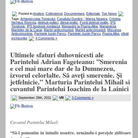
Posted in
Analize
,
Colimatorul
,
Documentare
,
Editoriale
,
Top News
Tags:
Arhiepiscopia Tomisului
,
Canalului Dunăre - Marea Neagra
,
Cristina
Nichitus Roncea
,
detinuti politici
,
dtinuti politic
,
Fostii detinuti politic
,
IPS
Teodosie
,
IPS teodosie tomitanul
,
Manastire la Poarta Alba
,
Manastirea
Martirilor de la Canal
,
Martiri anticomunisti
,
Martirii anticomunisti
,
Miscarea
Anticomunista
,
Parintele Iustin Parvu
,
Parintele Justin Parvu
,
Poarta Alba
,
sfintii
inchisorilor
4 Comments »
Ultimele sfaturi duhovnicesti ale
Parintelui Adrian Fageteanu: ”Smerenia
e cel mai mare dar de la Dumnezeu,
izvorul celorlalte. Să aveți smerenie. Și
jetfelnicie.” Marturia Parintelui Mihail si
cuvantul Parintelui Ioachim de la Lainici
September 28th, 2011
VR
3 Comments »
Cuvantul Parintelui Mihail:
“Să-l pomenim în inimile noastre, urmându-i povețele ziditoare