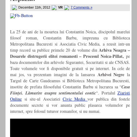
December 11th, 2012
VR
7 Comments »
La 25 de ani de la moartea lui Constantin Noica, discipolul marelui
filosof roman, Constantin Barbu, impreuna cu Biblioteca
Metropolitana Bucuresti si Asociatia Civic Media, a reusit intr-un
Arhiva Neagra –
timp record sa publice primele 20 de volume din
Dosarele distrugerii elitei romanesti – Procesul Noica-Pillat,
pe
baza documentelor din arhivele Sigurantei, Securitatii si ale CNSAS.
Toate volumele vor fi disponibile gratuit si pe internet. In cele de
Arhivei Negre
mai jos, va prezentam imagini de la lansarea
la
Targul de Carte Gaudeamus si Biblioteca Metropolitana Bucuresti,
insotite de prefata filosofului Constantin Barbu si lucrarea sa “
Casa
Fiinţei. Lămurire asupra sentimentului eontic
“. Portalul
Ziaristi
Online
si site-ul Asociatiei
Civic Media
vor publica din fostele
documente secrete si vor anunta public plasarea volumelor pe
internet, spre folosul tuturor romanilor, si nu numai.