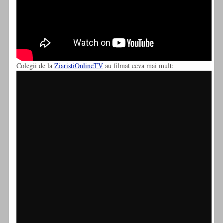
Colegii de la
ZiaristiOnlineTV
au filmat ceva mai mult: