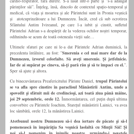
cardio-respirator, fără durere. S-a lăsat într-o parte și ”s-a adăugat
părinților săi”. Înțeleg, însă, dincolo de contextul spațio-temporal și
medical, că viața și moartea și ale Părintelui sunt în Pronia veșnică
și atotcuprinzătoare a lui Dumnezeu. Încât, cred că sub ocrotirea
Sfântului Antim Ivireanul, pe care l-a iubit și cinstit, sufletul
Părintelui Adrian s-a despărțit de la vederea ochilor noștri temporar,
odihnindu-se acum de toată osteneala vieții sale…
Ultimele sfaturi pe care ni le-a dat Părintele Adrian duminică, la
Smerenia e cel mai mare dar de la
precedenta întâlnire, au fost: ”
Dumnezeu, izvorul celorlalte. Să aveți smerenie. Și jetfelnicie.
Iar de ai supărat pe cineva, să-ți pară rău și să te împaci cu el.
”.
Sper să ajute și altora.
trupul Părintelui
Cu binecuvântarea Preafericitului Părinte Daniel,
se va afla spre cinstire în paraclisul Mănăstirii Antim, unde a
spovedit și sfătuit mii de credincioși, azi toată ziua până mâine,
joi 29 septembrie, orele 12.
Înmormântarea, cel puțin după ultima
convorbire cu Părintele Ioachim, Starețul mănăstirii Lainici, va avea
loc sâmbătă, orele 12, la mănăstirea Lainici.
Atotbunul nostru Dumnezeu să-i dea iertare de păcate și să-l
pomenească în împărăția Sa veșnică laolaltă cu Sfinții Săi! Și
noi să-l pomenim în inimile noastre, urmându-i povețele