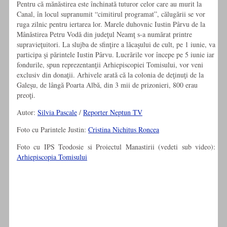
Pentru că mănăstirea este închinată tuturor celor care au murit la
Canal, în locul supranumit “cimitirul programat”, călugării se vor
ruga zilnic pentru iertarea lor. Marele duhovnic Iustin Pârvu de la
Mânăstirea Petru Vodă din judeţul Neamţ s-a numărat printre
supravieţuitori. La slujba de sfinţire a lăcaşului de cult, pe 1 iunie, va
participa şi părintele Iustin Pârvu. Lucrările vor începe pe 5 iunie iar
fondurile, spun reprezentanţii Arhiepiscopiei Tomisului, vor veni
exclusiv din donaţii. Arhivele arată că la colonia de deţinuţi de la
Galeşu, de lângă Poarta Albă, din 3 mii de prizonieri, 800 erau
preoţi.
Autor:
Silvia Pascale
/
Reporter Neptun TV
Foto cu Parintele Justin:
Cristina Nichitus Roncea
Foto cu IPS Teodosie si Proiectul Manastirii (vedeti sub video):
Arhiepiscopia Tomisului