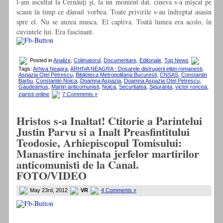
l-am ascultat la Cernăuţi şi, la un moment dat, cineva s-a mişcat pe
scaun în timp ce dânsul vorbea. Toate privirile s-au îndreptat asasin
spre el. Nu se auzea musca. El captiva. Toată lumea era acolo, în
cuvintele lui. Era fascinant.
Posted in
Analize
,
Colimatorul
,
Documentare
,
Editoriale
,
Top News
Tags:
Arhiva Neagra
,
ARHIVA NEAGRA - Dosarele distrugerii elitei romanesti
,
Aspazia Oţel Petrescu
,
Biblioteca Metropolitana Bucuresti
,
CNSAS
,
Constantin
Barbu
,
Constantin Noica
,
Doamna Aspazia
,
Doamna Aspazia Otel Petrescu
,
Gaudeamus
,
Martiri anticomunisti
,
Noica
,
Securitatea
,
Siguranta
,
victor roncea
,
ziaristi online
7 Comments »
Hristos s-a Inaltat! Ctitorie a Parintelui
Justin Parvu si a Inalt Preasfintitului
Teodosie, Arhiepiscopul Tomisului:
Manastire inchinata jerfelor martirilor
anticomunisti de la Canal.
FOTO/VIDEO
May 23rd, 2012
VR
4 Comments »