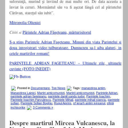
suferuinţă, murind şi înviind de mai multe ori. De data aceasta a
înviat în ceruri. Mormântul său va fi aşezat lângă cel al părintelui
Cărăvan, stareţul său iubit”.
Mitropolia Olteniei
Cititi si
Părintele Adrian Făgeţeanu, mărturisitorul
S-a stins Parintele Adrian Fageteanu. Minuni din viata Parintelui si
doua inregistrari video tulburatoare. Dumnezeu sa-l aiba alaturi, in
cetele martirilor romani!
PARINTELE ADRIAN FAGETEANU – Ultimele zile, ultimele
cuvinte (FOTO INEDIT)
Posted in
Documentare
,
Top News
Tags:
manastirea antim
,
Manastirea Lainici
,
Martiri anticomunisti
,
Martirii anticomunisti
,
Parintele Adrian
,
parintele adrian fageteanu
,
parintele daniil sandu tudor
,
Parintele Ioachim
,
Parintele Ioachim Parvulescu
,
Parintele Mihail
,
parintele mihail stanciu
,
parintele
sofian
,
Parintele Sofian Boghiu
,
Rugul Aprins
,
sf ierarh antim ivireanul
,
sfintii
inchisorilor
3 Comments »
Despre martirul Mircea Vulcanescu, la