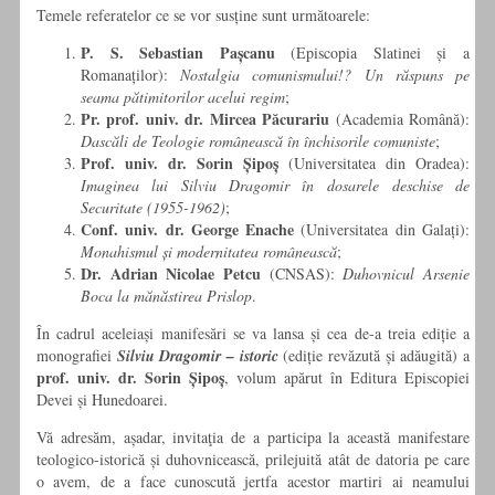
Temele referatelor ce se vor susține sunt următoarele:
P. S. Sebastian Pașcanu
(Episcopia Slatinei și a
Romanaților):
Nostalgia comunismului!? Un răspuns pe
seama pătimitorilor acelui regim
;
Pr. prof. univ. dr. Mircea Păcurariu
(Academia Română):
Dascăli de Teologie românească în închisorile comuniste
;
Prof. univ. dr. Sorin Șipoș
(Universitatea din Oradea):
Imaginea lui Silviu Dragomir în dosarele deschise de
Securitate (1955-1962)
;
Conf. univ. dr. George Enache
(Universitatea din Galați):
Monahismul și modernitatea românească
;
Dr. Adrian Nicolae Petcu
(CNSAS):
Duhovnicul Arsenie
Boca la mănăstirea Prislop
.
În cadrul aceleiași manifesări se va lansa și cea de-a treia ediție a
monografiei
Silviu Dragomir – istoric
(ediție revăzută și adăugită) a
prof. univ. dr. Sorin Șipoș
, volum apărut în Editura Episcopiei
Devei și Hunedoarei.
Vă adresăm, așadar, invitaţia de a participa la această manifestare
teologico-istorică și duhovnicească, prilejuită atât de datoria pe care
o avem, de a face cunoscută jertfa acestor martiri ai neamului