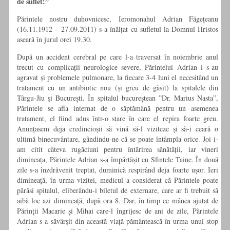
de suflet!”
Părintele nostru duhovnicesc, Ieromonahul Adrian Făgețeanu
(16.11.1912 – 27.09.2011) s-a înălțat cu sufletul la Domnul Hristos
aseară în jurul orei 19.30.
După un accident cerebral pe care l-a traversat în noiembrie anul
trecut cu complicații neurologice severe, Părintelui Adrian i s-au
agravat și problemele pulmonare, la fiecare 3-4 luni el necesitând un
tratament cu un antibiotic nou (și greu de găsit) la spitalele din
Târgu-Jiu și București. În spitalul bucureștean ”Dr. Marius Nasta”,
Părintele se afla internat de o săptămână pentru un asemenea
tratament, el fiind adus într-o stare în care el repira foarte greu.
Anunțasem deja credincioșii să vină să-l viziteze și să-i ceară o
ultimă binecuvântare, gândindu-ne că se poate întâmpla orice. Joi i-
am citit câteva rugăciuni pentru întărirea sănătății, iar vineri
dimineața, Părintele Adrian s-a împărtășit cu Sfintele Taine. În două
zile s-a înzdrăvenit treptat, duminică respirând deja foarte ușor. Ieri
dimineață, în urma vizitei, medicul a considerat că Părintele poate
părăsi spitalul, eliberându-i biletul de externare, care ar fi trebuit să
aibă loc azi dimineață, după ora 8. Dar, în timp ce mânca ajutat de
Părinții Macarie și Mihai care-l îngrijesc de ani de zile, Părintele
Adrian s-a săvârșit din această viață pământească în urma unui stop