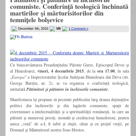
comuniste. Conferință teologică închinată
martirilor şi mărturisitorilor din
temnițele bolşevice
December 4th, 2015
VR
1 Comment »
Cu binecuvântarea Preasfințitului Părinte Gurie, Episcopul Devei și
vineri,
4 decembrie 2015
ora 17.00
al Hunedoarei,
, de la
, în sala
„
Europa
” a Inspectoratului Școlar Județean Hunedoara din Deva (str.
George Barițiu, nr. 2), se va organiza o conferință teologică,
intitulată
Pătimitori și pătimire în închisorile comuniste
.
Manifestarea își propune să prezinte publicului larg drama deținuților
politici din închisorile și din lagărele comuniste, spații de
exterminare a intelectualității și a spiritualității românești, în care au
pătimit și numeroși preoți, monahi și credincioși hunedoreni, pentru
unica „vină” de a-L fi iubit și slujit, chiar și cu prețul vieții, pe
Domnul și Mântuitorul nostru Iisus Hristos.