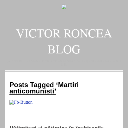
VICTOR RONCEA
BLOG
„ADEVARUL RAMANE, ORICARE AR FI SOARTA SLUJITORILOR SAI" – GH.
I. B.
Posts Tagged ‘Martiri
anticomunisti’
Pătimitori și pătimire în închisorile