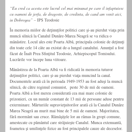
“Eu cred ca acesta este lucrul cel mai minunat pe care il infaptuiesc
cu oameni de jerfa, de dragoste, de credinta, de cand am venit aici,
in Dobrogea” –
IPS Teodosie
În memoria miilor de deţinuţilor politici care şi-au pierdut viaţa prin
muncă silnică la Canalul Dunăre-Marea Neagră se va ridica o
mânăstire. Locul ales este Poarta Albă, principala colonie de deţinuţi
din toate cele 14 câte au existat de-a lungul canalului. Anunţul a fost
făcut de Înalt Prea Sfinţitul Teodosie, Arhiepiscopul Tomisului.
Lucrările vor începe luna viitoare.
Mânăstirea de la Poarta Albă va fi ridicată în memoria tuturor
deţinuţilor politici, care şi-au pierdut viaţa muncind la canal.
Documentele arată că în perioada 1949-1953 au fost aduşi la muncă
silnică, de către regimul comunist, peste 30 de mii de oameni.
Poarta Albă a fost mereu considerată cea mai mare colonie de
prizonieri, cu un număr constant de 13 mii de persoane aduse pentru
exterminare. Mărturiile supravieţuitorilor arată că la Canalul Dunăre
Marea Neagră au murit mai bine de 5 mii de oameni. Majoritatea,
fără mormânt sau cruce. Rămăşiţele lor au rămas în gropi comune,
amestecate cu pământul care străjuieşte Canalul. Munca extenuantă,
foametea şi umilinţele fizice au fost principalele cauze ale deceselor.