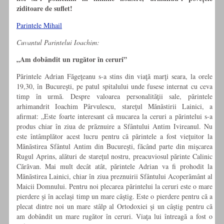
ziditoare de suflet!
Parintele Mihail
Cuvantul Parintelui Ioachim:
„Am dobândit un rugător în ceruri”
Părintele Adrian Făgeţeanu s-a stins din viaţă marţi seara, la orele
19,30, în Bucureşti, pe patul spitalului unde fusese internat cu ceva
timp în urmă. Despre valoarea personalităţii sale, părintele
arhimandrit Ioachim Pârvulescu, stareţul Mănăstirii Lainici, a
afirmat: „Este foarte interesant că mucarea la ceruri a părintelui s-a
produs chiar în ziua de prăznuire a Sfântului Antim Ivireanul. Nu
este întâmplător acest lucru pentru că părintele a fost vieţuitor la
Mănăstirea Sfântul Antim din Bucureşti, făcând parte din mişcarea
Rugul Aprins, alături de stareţul nostru, preacuviosul părinte Calinic
Cărăvan. Mai mult decât atât, părintele Adrian va fi prohodit la
Mănăstirea Lainici, chiar în ziua preznuirii Sfântului Acoperământ al
Maicii Domnului. Pentru noi plecarea părintelui la ceruri este o mare
pierdere şi în acelaşi timp un mare câştig. Este o pierdere pentru că a
plecat dintre noi un mare stâlp al Ortodoxiei şi un câştig pentru că
am dobândit un mare rugător în ceruri. Viaţa lui întreagă a fost o