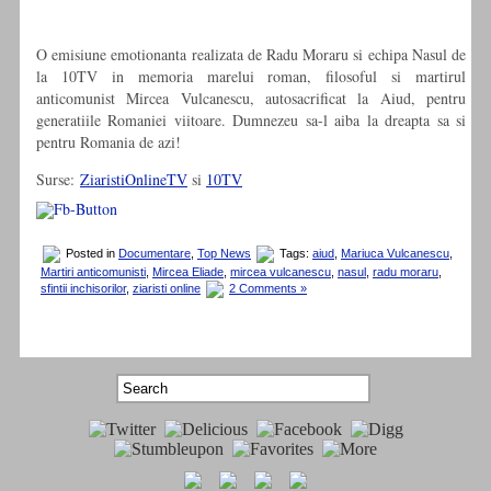
O emisiune emotionanta realizata de Radu Moraru si echipa Nasul de
la 10TV in memoria marelui roman, filosoful si martirul
anticomunist Mircea Vulcanescu, autosacrificat la Aiud, pentru
generatiile Romaniei viitoare. Dumnezeu sa-l aiba la dreapta sa si
pentru Romania de azi!
Surse:
ZiaristiOnlineTV
si
10TV
Posted in
Documentare
,
Top News
Tags:
aiud
,
Mariuca Vulcanescu
,
Martiri anticomunisti
,
Mircea Eliade
,
mircea vulcanescu
,
nasul
,
radu moraru
,
sfintii inchisorilor
,
ziaristi online
2 Comments »