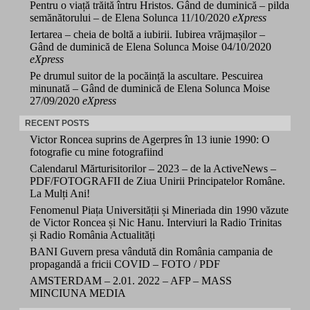
Pentru o viață trăită întru Hristos. Gând de duminică – pilda
semănătorului – de Elena Solunca
11/10/2020
eXpress
Iertarea – cheia de boltă a iubirii. Iubirea vrăjmașilor –
Gând de duminică de Elena Solunca Moise
04/10/2020
eXpress
Pe drumul suitor de la pocăință la ascultare. Pescuirea
minunată – Gând de duminică de Elena Solunca Moise
27/09/2020
eXpress
RECENT POSTS
Victor Roncea suprins de Agerpres în 13 iunie 1990: O
fotografie cu mine fotografiind
Calendarul Mărturisitorilor – 2023 – de la ActiveNews –
PDF/FOTOGRAFII de Ziua Unirii Principatelor Române.
La Mulți Ani!
Fenomenul Piața Universității și Mineriada din 1990 văzute
de Victor Roncea și Nic Hanu. Interviuri la Radio Trinitas
și Radio România Actualități
BANI Guvern presa vândută din România campania de
propagandă a fricii COVID – FOTO / PDF
AMSTERDAM – 2.01. 2022 – AFP – MASS
MINCIUNA MEDIA