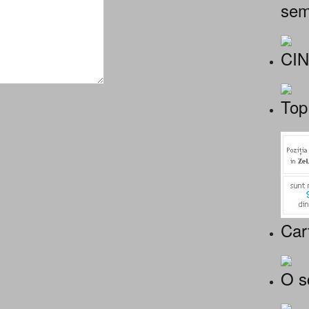
sem
CI
Top
Car
O s