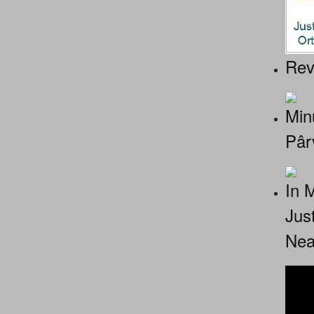
Rev
Minu
Pâr
In 
Jus
Nea