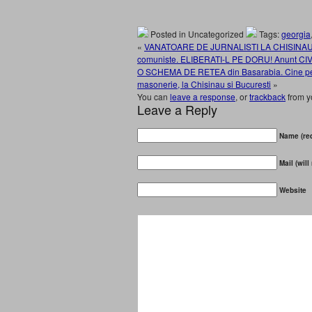
Posted in Uncategorized
Tags:
georgia
«
VANATOARE DE JURNALISTI LA CHISINAU. Cor
comuniste. ELIBERATI-L PE DORU! Anunt CI
O SCHEMA DE RETEA din Basarabia. Cine pe ci
masonerie, la Chisinau si Bucuresti
»
You can
leave a response
, or
trackback
from y
Leave a Reply
Name (req
Mail (will
Website