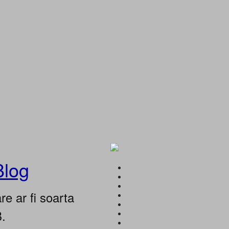
Blog
e ar fi soarta
B.