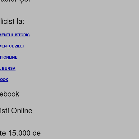
icist la:
MENTUL ISTORIC
MENTUL ZILEI
TI ONLINE
L BURSA
BOOK
ebook
isti Online
te 15.000 de