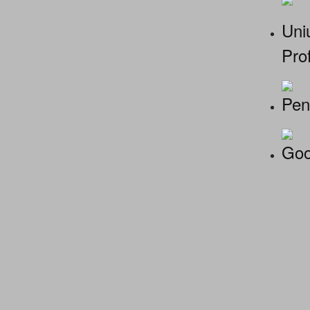
Uniu
Prof
Pen
Goo