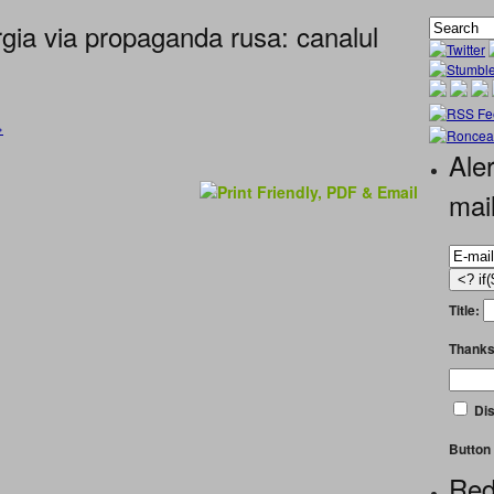
ia via propaganda rusa: canalul
»
Aler
mai
Title:
Thanks
Dis
Button 
Red