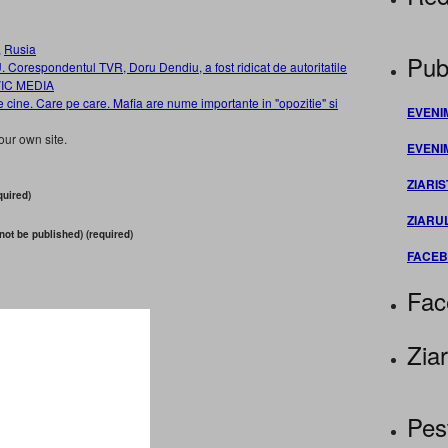
,
Rusia
Publ
espondentul TVR, Doru Dendiu, a fost ridicat de autoritatile
VIC MEDIA
ne. Care pe care. Mafia are nume importante in "opozitie" si
EVENI
our own site.
EVENI
ZIARIS
uired)
ZIARU
 not be published) (required)
FACE
Fac
Ziar
Pes