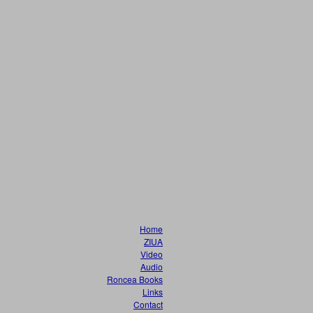
Home
ZIUA
Video
Audio
Roncea Books
Links
Contact