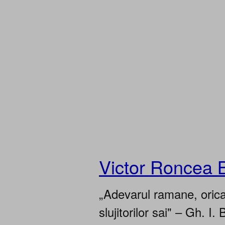
Victor Roncea 
„Adevarul ramane, oricar
slujitorilor sai" – Gh. I. 