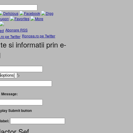
Abonare RSS
Roncea.ro pe Twitter
te si informatii prin e-
l
'>
 Message:
play Submit button
label:
actor Șef