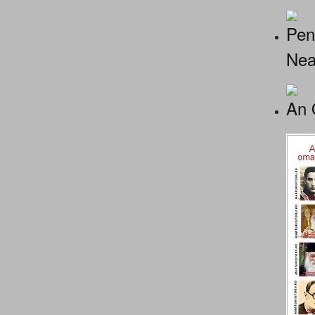
Pen
Nea
An 