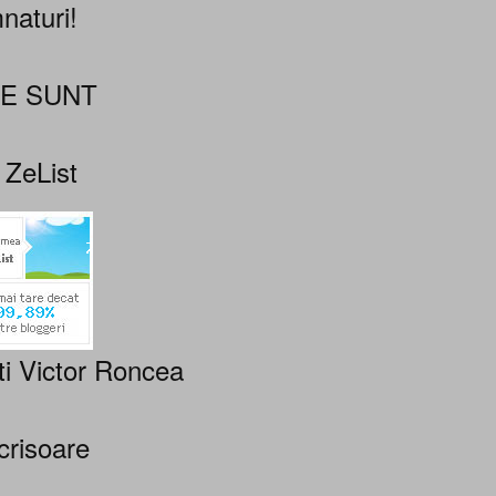
naturi!
NE SUNT
 ZeList
ti Victor Roncea
crisoare