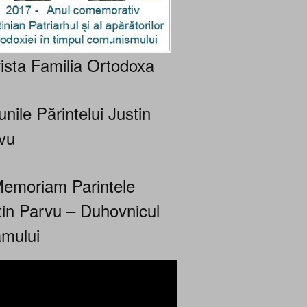
ista Familia Ortodoxa
nile Părintelui Justin
vu
Memoriam Parintele
tin Parvu – Duhovnicul
mului