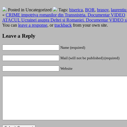
Posted in Uncategorized
Tags:
biserica
,
BOR
,
brasov
,
laurentiu
«
CRIME impotriva romanilor din Transnistria. Documentar VIDEO
ATACUL Ucrainei asupra Deltei si Romaniei. Documentar VIDEO si Cu
You can
leave a response
, or
trackback
from your own site.
Leave a Reply
Name (required)
Mail (will not be published) (required)
Website