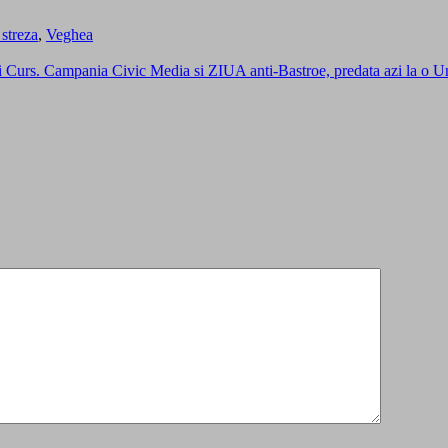
 streza
,
Veghea
rs. Campania Civic Media si ZIUA anti-Bastroe, predata azi la o Un