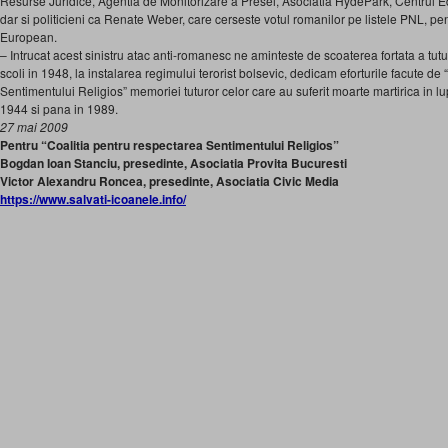
Resurse Juridice, Agentia de Monitorizare a Presei, Asociatia HydePark, Centrul 
dar si politicieni ca Renate Weber, care cerseste votul romanilor pe listele PNL, p
European.
– Intrucat acest sinistru atac anti-romanesc ne aminteste de scoaterea fortata a tutu
scoli in 1948, la instalarea regimului terorist bolsevic, dedicam eforturile facute de
Sentimentului Religios” memoriei tuturor celor care au suferit moarte martirica in l
1944 si pana in 1989.
27 mai 2009
Pentru “Coalitia pentru respectarea Sentimentului Religios”
Bogdan Ioan Stanciu, presedinte, Asociatia Provita Bucuresti
Victor Alexandru Roncea, presedinte, Asociatia Civic Media
https://www.salvati-icoanele.info/