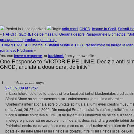
Posted in Uncategorized
Tags:
adio cncd
,
CNCD
,
Icoane in Scoli
,
Salvati I
«
RAPORT SECRET de pe masa lui Geoana despre Pasapoartele Biometrice. "Solu
presupune amprentarea pentru cip
TRAIAN BASESCU merge la Sfantul Munte ATHOS. Presedintele va merge la Manast
romanesc Prodromu
»
You can
leave a response
, or
trackback
from your own site.
One Response to “VICTORIE PE LINIE. Decizia anti-simb
CNCD, anulata a doua oara, definitiv”
Anonymous
says:
27/05/2009 at 17:57
In baza tuturor celor ce le-a spus si le-a facut patriarhul blasfemiator, cred ca s
Sfantul Sinod sa se intruneasca si sa-l cateriseasca. Iata ultima aberatie:
‘Conferinta internationala spre o unitate spirituala a lumii evrei crestini musulman
de la Arad, 26-27 mai 2009. Din mesajul Preafericitului: ‘salutăm şi felicităm pe t
‘Spre o unitate spirituală a lumii’ si ne rugăm lui Dumnezeu să ne călăuzească 
înţelegere şi pace, să ne apropiem unii de alţii, deschizând larg porţile iubirii d
Patriarhul nostru da dovada inca o data ca nu are nici rusine si nici frica de Du
poate exista intre Mireasa lui Hristos si idolatrii, intre fiii lui Hristos si cei ce L-