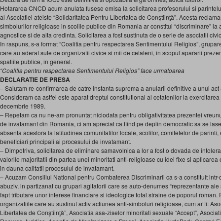
Hotararea CNCD acum anulata fusese emisa la solicitarea profesorului si parintelu
al Asociatiei ateiste “Solidaritatea Pentru Libertatea de Conştiinţă”. Acesta reclam
simbolurilor religioase in scolile publice din Romania ar constitui “discriminare” l
agnostice si de alta credinta. Solicitarea a fost sustinuta de o serie de asociatii civi
In raspuns, s-a format “Coalitia pentru respectarea Sentimentului Religios”, grupare 
care au aderat sute de organizatii civice si mii de cetateni, in scopul apararii preze
spatiile publice, in general.
“Coalitia pentru respectarea Sentimentului Religios” face urmatoarea
DECLARATIE DE PRESA
– Salutam re-confirmarea de catre instanta suprema a anularii definitive a unui act 
Consideram ca astfel este aparat dreptul constitutional al cetatenilor la exercitarea 
decembrie 1989.
– Repetam ca nu ne-am pronuntat niciodata pentru obligativitatea prezentei vreunui s
de invatamant din Romania, ci am apreciat ca fiind pe deplin democratic sa se lase
absenta acestora la latitudinea comunitatilor locale, scolilor, comitetelor de parinti, el
beneficiari principali ai procesului de invatamant.
– Dimpotriva, solicitarea de eliminare samavolnica a lor a fost o dovada de intolera
valorile majoritatii din partea unei minoritati anti-religioase cu idei fixe si aplicarea ei
in dauna calitatii procesului de invatamant.
– Acuzam Consiliul National pentru Combaterea Discriminarii ca s-a constituit intr-
abuziv, in partizanat cu grupari agitatorii care se auto-denumes “reprezentante ale s
fapt tributare unor interese financiare si ideologice total straine de poporul roman.
organizatiile care au sustinut activ actiunea anti-simboluri religioase, cum ar fi: Aso
Libertatea de Conştiinţă”, Asociatia asa-ziselor minoritati sexuale “Accept”, Asocia