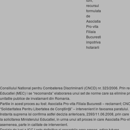
luni,
recursul
formulata
de
Asociatia
Pro-vita
Filiala
Bucuresti
impotriva
hotararii
Consiliului National pentru Combaterea Discriminarii (CNCD) nr. 323/2006. Prin res
Educatiei (MEC) i se “recomanda” elaborarea unui set de norme care sa elimine pra
unitatile publice de invatamant din Romania.
Partile in acest proces au fost: Asociatia Pro-vita Filiala Bucuresti – reclamant; CN
“Solidaritatea Pentru Libertatea de Conştiinţă” – intervenient in favoarea paratului.
Instanta suprema isi confirma astfel decizia anterioara, 2393/11.06.2008, prin car
la solicitarea Ministerului Educatiei, in urma unui alt proces in care Asociatia Pro-vit
asemenea, parte in calitate de intervenient.
Decizia de luni a ICCJ este definitiva si opozabila erga omnes, adica tuturor.