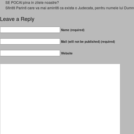
SE POCAI pina in zilele noastre?
Sfintiti Parinti care va mai amintiti ca exista o Judecata, pentru numele lui Dumne
Leave a Reply
Name (required)
Mail (will not be published) (required)
Website