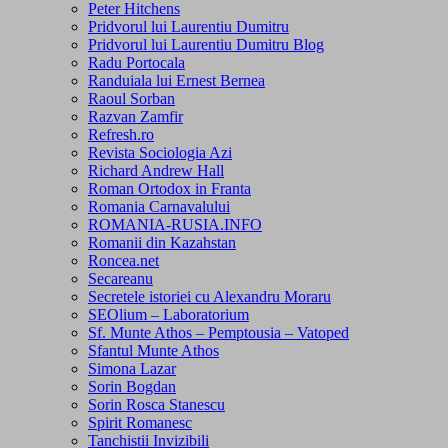
Peter Hitchens
Pridvorul lui Laurentiu Dumitru
Pridvorul lui Laurentiu Dumitru Blog
Radu Portocala
Randuiala lui Ernest Bernea
Raoul Sorban
Razvan Zamfir
Refresh.ro
Revista Sociologia Azi
Richard Andrew Hall
Roman Ortodox in Franta
Romania Carnavalului
ROMANIA-RUSIA.INFO
Romanii din Kazahstan
Roncea.net
Secareanu
Secretele istoriei cu Alexandru Moraru
SEOlium – Laboratorium
Sf. Munte Athos – Pemptousia – Vatoped
Sfantul Munte Athos
Simona Lazar
Sorin Bogdan
Sorin Rosca Stanescu
Spirit Romanesc
Tanchistii Invizibili