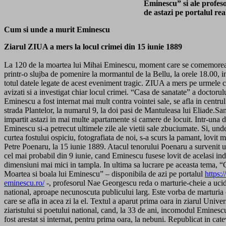
Eminescu” si ale profes
de astazi pe portalul r
Cum si unde a murit Eminescu
Ziarul ZIUA a mers la locul crimei din 15 iunie 1889
La 120 de la moartea lui Mihai Eminescu, moment care se comemoreaz
printr-o sluj­ba de pomenire la morman­tul de la Bellu, la orele 18.00, i
totul datele legate de acest eveniment tragic. ZIUA a mers pe urmele c
avizati si a investigat chiar locul crimei. “Casa de sanatate” a doctoru
Eminescu a fost internat mai mult contra vointei sale, se afla in centru
strada Plantelor, la numarul 9, la doi pasi de Mantuleasa lui Eliade.San
impartit astazi in mai multe apartamente si camere de locuit. Intr-una di
Eminescu si-a petrecut ultimele zile ale vietii sale zbuciumate. Si, und
curtea fostului ospiciu, foto­grafiata de noi, s-a scurs la pamant, lovit 
Petre Poenaru, la 15 iunie 1889. Atacul tenorului Poenaru a survenit un
cel mai probabil din 9 iunie, cand Eminescu fusese lovit de acelasi ind
dimensiuni mai mici in tampla. In ultima sa lucrare pe aceasta tema, “C
Moartea si boala lui Eminescu” – disponi­bila de azi pe portalul
https:
eminescu.ro/
-, profesorul Nae Georgescu reda o marturie-cheie a ucid
national, aproape necunoscuta publicului larg. Este vorba de marturia c
care se afla in acea zi la el. Textul a aparut prima oara in ziarul Uni
ziaristului si poetului national, cand, la 33 de ani, incomodul Eminesc
fost arestat si internat, pentru prima oara, la nebuni. Republicat in cate