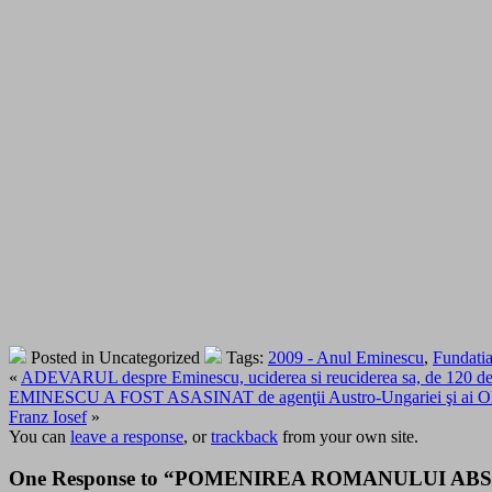
Posted in Uncategorized
Tags:
2009 - Anul Eminescu
,
Fundati
«
ADEVARUL despre Eminescu, uciderea si reuciderea sa, de 120 de an
EMINESCU A FOST ASASINAT de agenţii Austro-Ungariei şi ai Oh
Franz Iosef
»
You can
leave a response
, or
trackback
from your own site.
One Response to “POMENIREA ROMANULUI ABSOLUT M