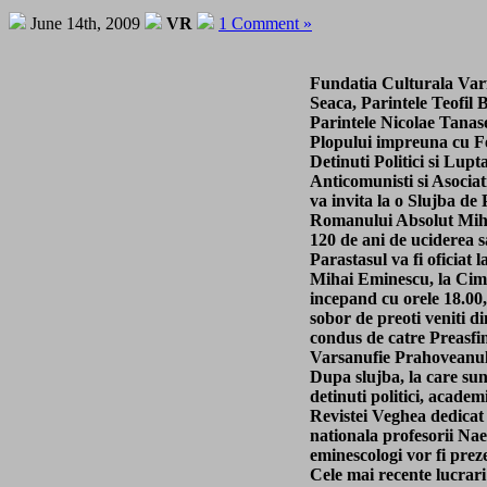
June 14th, 2009
VR
1 Comment »
Fundatia Culturala Varf
Seaca, Parintele Teofil 
Parintele Nicolae Tanas
Plopului impreuna cu Fe
Detinuti Politici si Lupt
Anticomunisti si Asocia
va invita la o Slujba de
Romanului Absolut Miha
120 de ani de uciderea s
Parastasul va fi oficiat l
Mihai Eminescu, la Cimi
incepand cu orele 18.00,
sobor de preoti veniti di
condus de catre Preasfin
Varsanufie Prahoveanul
Dupa slujba, la care sunt
detinuti politici, academi
Revistei Veghea dedicat v
nationala profesorii Na
eminescologi vor fi preze
Cele mai recente lucrari