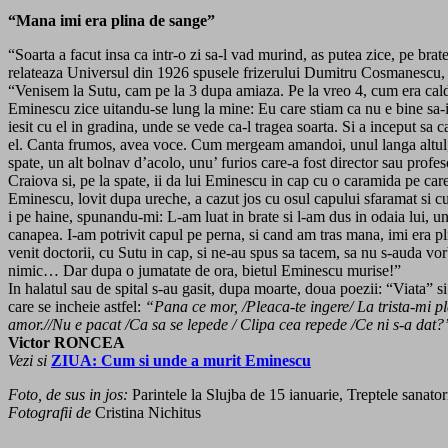
“Mana imi era plina de sange”
“Soarta a facut insa ca intr-o zi sa-l vad murind, as putea zice, pe br
relateaza Universul din 1926 spusele frizerului Dumitru Cosmanescu, 
“Venisem la Sutu, cam pe la 3 dupa amiaza. Pe la vreo 4, cum era cal
Eminescu zice uitan­du-se lung la mine:
Eu care stiam ca nu e bine sa-
iesit cu el in gradina, unde se vede ca-l tragea soarta. Si a inceput sa 
el. Canta frumos, avea voce. Cum mergeam amandoi, unul langa altul, 
spate, un alt bolnav d’acolo, unu’ furios care-a fost director sau profes
Craiova si, pe la spate, ii da lui Eminescu in cap cu o caramida pe car
Eminescu, lovit dupa ureche, a cazut jos cu osul capului sfaramat si c
i pe haine, spunan­du-mi:
L-am luat in brate si l-am dus in odaia lui, u
canapea. I-am potrivit capul pe perna, si cand am tras mana, imi era p
venit doctorii, cu Sutu in cap, si ne-au spus sa tacem, sa nu s-auda vor
nimic… Dar dupa o jumatate de ora, bietul Eminescu murise!”
In halatul sau de spital s-au gasit, dupa moarte, doua poezii: “Viata” si
care se incheie astfel:
“Pana ce mor, /Pleaca-te ingere/ La trista-mi p
amor.//Nu e pacat /Ca sa se lepede / Clipa cea repede /Ce ni s-a dat?
Victor RONCEA
Vezi si
ZIUA: Cum si unde a murit Eminescu
Foto, de sus in jos:
Parintele la Slujba de 15 ianuarie, Treptele sanato
Fotografii de
Cristina Nichitus