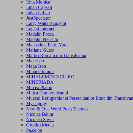
Irina Monica
Iulian Capsali
Iulian Urban
JustSpectator
Larry Watts Blogspot
Legi si Internet
Madalin Focsa
Madalin Necsutu
Manastirea Petru Voda
Mariana Gurza
Martiri Romani din Transilvania
Mateescu
Mega Ison
Mihai Ghimpu
MIHAI-EMINESCU.RO
MINERIADA
Mircea Platon
Mitica Damboviteanul
Muzeul Refugiatilor si Persecutatilor Etnic din Transilvan
Mystagogy
New & Free Word Press Themes
Nicolae Balint
Nicoleta Savin
OrtodoxMedia
Pa.ce.pa