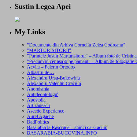
Sustin Legea Apei
My Links
"Documente din Arhiva Corneliu Zelea Codreanu"
"MARTURISITORII"
"Parintele Justin Marturisitorul" – Album foto de Cristi
"Precum in cer asa si pe pamant" – Album de fotografie 
Acvila – Pelerin Ortodox
Albastru de…
Alexandru Ursu-Bukowina
Alexandru Valentin Craciun
Anomismia
Antideontologu'
Apostolia
Artizanescu
Ascetic Experience
Aurel Agache
BadPolitics
Basarabia la Rascruce – atunci ca si acum
BASARABIA-BUCOVINA.INFO