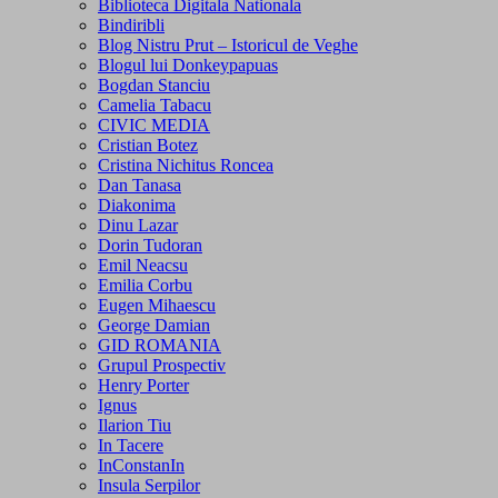
Biblioteca Digitala Nationala
Bindiribli
Blog Nistru Prut – Istoricul de Veghe
Blogul lui Donkeypapuas
Bogdan Stanciu
Camelia Tabacu
CIVIC MEDIA
Cristian Botez
Cristina Nichitus Roncea
Dan Tanasa
Diakonima
Dinu Lazar
Dorin Tudoran
Emil Neacsu
Emilia Corbu
Eugen Mihaescu
George Damian
GID ROMANIA
Grupul Prospectiv
Henry Porter
Ignus
Ilarion Tiu
In Tacere
InConstanIn
Insula Serpilor