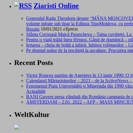
Ziaristi Online
Generalul Radu Theodoru despre “MÂNA MOSCOVEI – Doc
volume intrate sub tipar la Editura TipoMoldova, cu prefe
Buzatu
19/01/2021
eXpress
Sfânta Cuvioasă Maică Parascheva – Taina cuviinței. La 
Pentru o viață trăită întru Hristos. Gând de duminică – p
Iertarea – cheia de boltă a iubirii. Iubirea vrăjmașilor 
Pe drumul suitor de la pocăință la ascultare. Pescuirea
Recent Posts
Victor Roncea suprins de Agerpres în 13 iunie 1990: O fo
Calendarul Mărturisitorilor – 2023 – de la ActiveNews
Fenomenul Piața Universității și Mineriada din 1990 văzu
Actualități
BANI Guvern presa vândută din România campania de 
AMSTERDAM – 2.01. 2022 – AFP – MASS MINCI
WeltKultur