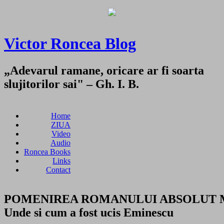
Victor Roncea Blog
„Adevarul ramane, oricare ar fi soarta
slujitorilor sai" – Gh. I. B.
Home
ZIUA
Video
Audio
Roncea Books
Links
Contact
POMENIREA ROMANULUI ABSOLUT Mihai E
Unde si cum a fost ucis Eminescu