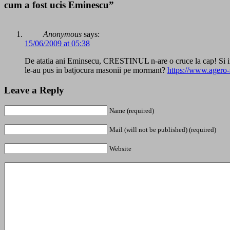
cum a fost ucis Eminescu”
Anonymous
says:
15/06/2009 at 05:38
De atatia ani Eminsecu, CRESTINUL n-are o cruce la cap! Si inca
le-au pus in batjocura masonii pe mormant?
https://www.agero
Leave a Reply
Name (required)
Mail (will not be published) (required)
Website