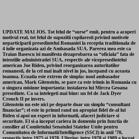
UPDATE MAI JOS. Tot felul de “surse” emit, pentru a acoperi
motivul real, tot felul de supozitii copilaresti privind motivele
neparticiparii presedintelui Romaniei la receptia traditionala de
4 iulie organizata azi de Ambasada SUA. Parerea mea este ca
Traian Basescu isi manifesta dezaprobarea sa “oficiala” fata de
intentiile administratiei SUA, respectiv ale vicepresedintelui
american Joe Biden, privind reorganizarea autoritatilor
romanesti, de la cel mai inalt nivel in jos, incepand cu aceasta
toamna. Ecuatia este extrem de simpla: noul ambasador
american, Mark Gitenstein, se pare ca este trimis in Romania cu
o singura misiune importanta: instalarea lui Mircea Geoana
presedinte. Ca sa intelegeti mai bine: un fel de Jack Dyer
Crouch II pe invers.
Gitenstein nu este nici pe departe doar un simplu “consultant
financiar”; el este in primul rand un apropiat fidel de-al lui
Biden si apoi un expert in informatii, afaceri judiciare si
securitate. El si-a inceput cariera in domeniu prin functia de
consilier al Comitetului Senatului Statelor Unite pentru
Comunitatea de Informatii/Intelligence (SSCI) in anii ’70,
respectiv intre 1975 si 1978. Ulterior, intre 1978 si 1989 a lucrat