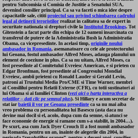
pentru Subcomisia si Comisia de Justitie a Senatului SUA,
devenind consilier principal. Ca sa va faceti o mica idee despre
capacitatile sale, cititi
proiectul sau privind schimbarea cadrului
legal al detinerii teroristilor
realizat in calitatea sa de expert in
securitate nationala si drepturi civile la
Institutul Brookings
. Tot
Gitenstein a facut parte din echipa de 12 oameni insarcinata cu
transferul de putere de la Administratia Bush la Administratia
Obama, ca vicepresedinte. In acelasi timp,
originile noului
ambasador in Romania
, asemanatoare cu cele ale protectorului
lui Geoana, fostul ambasador Alfred Moses, adauga planului un
element de coeziune in plus. Ca sa nu uitam, Alfred Moses, ca
fost presedinte al Comitetului Evreiesc American, e si prieten cu
Edgar Bronfman, fost presedinte al Congresului Mondial
Evreiesc, ambii prieteni cu Ronald Lauder si Gerald Levin,
patroni ai Trustului Media Pro/CME si Time Warner, membri
ai Consililui pentru Relatii Externe (CFR), cu totii sustinatori ai
lui Obama si ai familiei Clinton (
vezi aici o harta interactiva a
relatiilor – dati clic pe semnul plus
). Si Hillary e acum secretar de
stat iar
baietii il vor pe Geoana presedinte
ca sa nu mai aiba
vreo problema cu personalitatea lui Basescu (asta daca nu
devine mai docil si el, acolo, dupa cum da semne, si-atunci se
face economie de energie si ramane cum s-a stabilit, in 2004…).
Pe scurt, asa cum Jack Dyer Crouch II a fost numit ambasador
in Romania, pentru un an, inainte de alegerile din 2004, in
perioada “revolutiilor orange”, pentru a deveni apoi, consilier