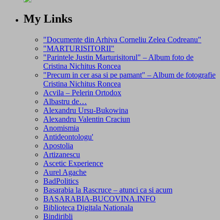
My Links
"Documente din Arhiva Corneliu Zelea Codreanu"
"MARTURISITORII"
"Parintele Justin Marturisitorul" – Album foto de
Cristina Nichitus Roncea
"Precum in cer asa si pe pamant" – Album de fotografie
Cristina Nichitus Roncea
Acvila – Pelerin Ortodox
Albastru de…
Alexandru Ursu-Bukowina
Alexandru Valentin Craciun
Anomismia
Antideontologu'
Apostolia
Artizanescu
Ascetic Experience
Aurel Agache
BadPolitics
Basarabia la Rascruce – atunci ca si acum
BASARABIA-BUCOVINA.INFO
Biblioteca Digitala Nationala
Bindiribli