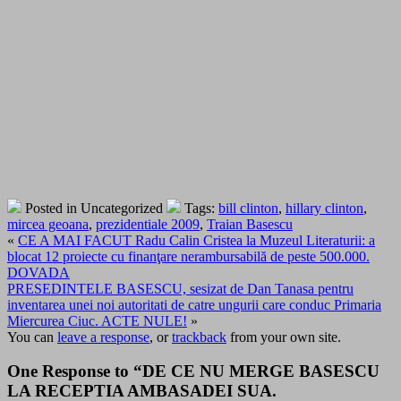
Posted in Uncategorized
Tags:
bill clinton
,
hillary clinton
,
mircea geoana
,
prezidentiale 2009
,
Traian Basescu
«
CE A MAI FACUT Radu Calin Cristea la Muzeul Literaturii: a
blocat 12 proiecte cu finanţare nerambursabilă de peste 500.000.
DOVADA
PRESEDINTELE BASESCU, sesizat de Dan Tanasa pentru
inventarea unei noi autoritati de catre ungurii care conduc Primaria
Miercurea Ciuc. ACTE NULE!
»
You can
leave a response
, or
trackback
from your own site.
One Response to “DE CE NU MERGE BASESCU
LA RECEPTIA AMBASADEI SUA.