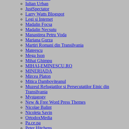
Iulian Urban
JustSpectator
Larry Watts Blogspot
Legi si Internet
Madalin Focsa
Madalin Necsutu
Manastirea Petru Voda
Mariana Gurza
Martiri Romani din Transilvania
Mateescu
Mega Ison
Mihai Ghimpu
MIHAI-EMINESCU.RO
MINERIADA
Mircea Platon
Mitica Damboviteanul
Muzeul Refugiatilor si Persecutatilor Etnic din
Transilvania
Mystagogy
New & Free Word Press Themes
Nicolae Balint
Nicoleta Savin
OrtodoxMedia
Pa.ce.pa
Peter Hitchens