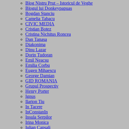
Blog Nistru Prut – Istoricul de Veghe
Blogul lui Donkeypapuas
Bogdan Stanciu
Camelia Tabacu
CIVIC MEDIA
Cristian Botez
Cristina Nichitus Roncea
Dan Tanasa
Diakonima
Dinu Lazar
Dorin Tudoran
Emil Neacsu
Emilia Corbu
Eugen Mihaescu
George Damian
GID ROMANIA
Grupul Prospectiv
Henry Porter
Ignus
Ilarion Tiu
In Tacere
InConstanIn
Insula Serpilor
Irina Monica
Iulian Capsali