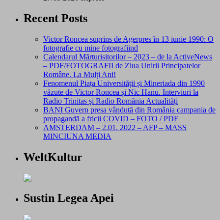
Recent Posts
Victor Roncea suprins de Agerpres în 13 iunie 1990: O
fotografie cu mine fotografiind
Calendarul Mărturisitorilor – 2023 – de la ActiveNews
– PDF/FOTOGRAFII de Ziua Unirii Principatelor
Române. La Mulți Ani!
Fenomenul Piața Universității și Mineriada din 1990
văzute de Victor Roncea și Nic Hanu. Interviuri la
Radio Trinitas și Radio România Actualități
BANI Guvern presa vândută din România campania de
propagandă a fricii COVID – FOTO / PDF
AMSTERDAM – 2.01. 2022 – AFP – MASS
MINCIUNA MEDIA
WeltKultur
Sustin Legea Apei