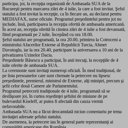
participa, joi, la recepţia organizată de Ambasada SUA de la
Bucureşti pentru marcarea zilei de 4 iulie, la care a fost invitat. Şeful
statului a fost invitat la recepţie, ca în fiecare an, au declarat pentru
MEDIAFAX, surse oficiale. Programul preşedintelui pentru joi nu
include, însă, participarea la recepţia oferită de ambasada americană.
În acest an, recepţia oferită în cinstea zilei de 4 iulie a fost devansată,
fiind programată pe 2 iulie, începând cu ora 18.00.
Şeful statului are programată, la ora 20.00, primirea la Cotroceni a
ministrului Afacerilor Externe al Republicii Turcia, Ahmet
Davutoglu, iar la ora 20.40, participare la aniversarea a 10 ani de la
privatizarea Uzinelor Dacia.
Preşedintele Băsescu a participat, în anii trecuţi, la recepţiile de 4
iulie oferite de ambasada SUA.
La ceremonie sunt invitaţi numeroşi oficiali. În mod tradiţional, de
pe lista persoanelor care sunt chemate la petrecere nu lipsesc
preşedintele, premierul, ministrul de Externe, alţi miniştri, precum şi
şefii celor două Camere ale Parlamentului.
Programul petrecerii tradiţionale de 4 iulie, programată să se
desfăşoare joi, în curtea reşedinţei şefului de misiune de pe
bulevardul Kiseleff, ar putea fi afectată din cauza vremii
nefavorabile.
Ambasada SUA nu a făcut deocamdată niciun comentariu pe tema
invitaţiei adresate şefului statului.
De asemenea, la petrecere iau în general parte reprezentanţi ai
comunităţii americane din România.