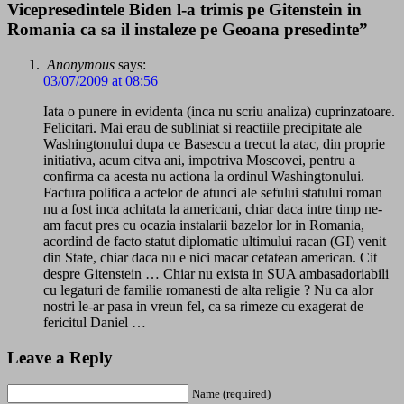
Vicepresedintele Biden l-a trimis pe Gitenstein in
Romania ca sa il instaleze pe Geoana presedinte”
Anonymous
says:
03/07/2009 at 08:56
Iata o punere in evidenta (inca nu scriu analiza) cuprinzatoare.
Felicitari. Mai erau de subliniat si reactiile precipitate ale
Washingtonului dupa ce Basescu a trecut la atac, din proprie
initiativa, acum citva ani, impotriva Moscovei, pentru a
confirma ca acesta nu actiona la ordinul Washingtonului.
Factura politica a actelor de atunci ale sefului statului roman
nu a fost inca achitata la americani, chiar daca intre timp ne-
am facut pres cu ocazia instalarii bazelor lor in Romania,
acordind de facto statut diplomatic ultimului racan (GI) venit
din State, chiar daca nu e nici macar cetatean american. Cit
despre Gitenstein … Chiar nu exista in SUA ambasadoriabili
cu legaturi de familie romanesti de alta religie ? Nu ca alor
nostri le-ar pasa in vreun fel, ca sa rimeze cu exagerat de
fericitul Daniel …
Leave a Reply
Name (required)