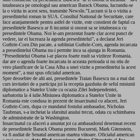
intalneasca pe omologul sau american Barack Obama, lucrandu-se
la o vizita in acest sens, transmite NewsIn.”Lucram si la o vizita a
presedintelui roman in SUA. Consiliul National de Securitate, care
face aranjamentele pentru astfel de vizite, este constient de faptul ca
presedintele Basescu ar fi incantat si onorat sa se intalneasca cu
presedintele Obama. Noi le-am prezentat foarte clar acest punct de
vedere, iar ei lucreaza la agenda presedintelui”, a declarat Jeri
Guthrie-Corn.Din pacate, a subliniat Guthrie-Corn, agenda incarcata
a presedintelui Obama nu-i permite inca sa ajunga in Romania.
“Presedintelui Obama i-ar placea foarte mult sa viziteze Romania,
dar are o agenda foarte incarcata in aceasta perioada si nu stiu de
vreo planificare de la Casa Alba a unei vizite a presedintelui la acest
moment”, a mai spus oficialul american.
Spre deosebire de alti ani, presedintele Traian Basescu nu a mai dat
curs invitatiei de a participa joi la receptia gazduita de seful misiunii
diplomatice a Statelor Unite cu ocazia Zilei Independentei,
sarbatorita la 4 iulie.Misiunea diplomatica a Statelor Unite in
Romania este condusa in prezent de insarcinatul cu afaceri, Jeri
Guthrie-Corn, dupa ce mandatul fostului ambasador, Nicholas
Taubman, s-a incheiat la sfarsitul anului trecut, odata cu schimbarea
de administratie de la Washington.
Insarcinatul cu afaceri a anuntat joi ca ambasadorul desemnat recent
de presedintele Barack Obama pentru Bucuresti, Mark Gitenstein,
va fi audiat de Senatul american martea viitoare. Oficialul american