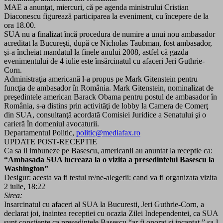
MAE a anunţat, miercuri, că pe agenda ministrului Cristian
Diaconescu figurează participarea la eveniment, cu începere de la
ora 18.00.
SUA nu a finalizat încă procedura de numire a unui nou ambasador
acreditat la Bucureşti, după ce Nicholas Taubman, fost ambasador,
şi-a încheiat mandatul la finele anului 2008, astfel că gazda
evenimentului de 4 iulie este însărcinatul cu afaceri Jeri Guthrie-
Corn.
Administraţia americană l-a propus pe Mark Gitenstein pentru
funcţia de ambasador în România. Mark Gitenstein, nominalizat de
preşedintele american Barack Obama pentru postul de ambasador în
România, s-a distins prin activităţi de lobby la Camera de Comerţ
din SUA, consultanţă acordată Comisiei Juridice a Senatului şi o
carieră în domeniul avocaturii.
Departamentul Politic,
politic@mediafax.ro
UPDATE POST-RECEPTIE
Ca sa il imbuneze pe Basescu, americanii au anuntat la receptie ca:
“Ambasada SUA lucreaza la o vizita a presedintelui Basescu la
Washington”
Desigur: acesta va fi testul re/ne-alegerii: cand va fi organizata vizita
2 iulie, 18:22
Sirea:
Insarcinatul cu afaceri al SUA la Bucuresti, Jeri Guthrie-Corn, a
declarat joi, inaintea receptiei cu ocazia Zilei Independentei, ca SUA
sunt constiente ca presedintele Basescu “ar fi onorat si incantat ” sa-l