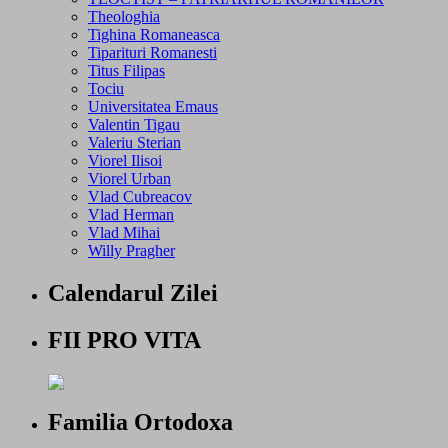
Theologhia
Tighina Romaneasca
Tiparituri Romanesti
Titus Filipas
Tociu
Universitatea Emaus
Valentin Tigau
Valeriu Sterian
Viorel Ilisoi
Viorel Urban
Vlad Cubreacov
Vlad Herman
Vlad Mihai
Willy Pragher
Calendarul Zilei
FII PRO VITA
Familia Ortodoxa