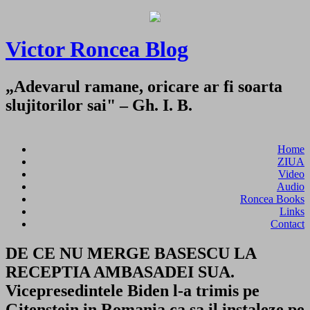
Victor Roncea Blog
„Adevarul ramane, oricare ar fi soarta
slujitorilor sai" – Gh. I. B.
Home
ZIUA
Video
Audio
Roncea Books
Links
Contact
DE CE NU MERGE BASESCU LA
RECEPTIA AMBASADEI SUA.
Vicepresedintele Biden l-a trimis pe
Gitenstein in Romania ca sa il instaleze pe