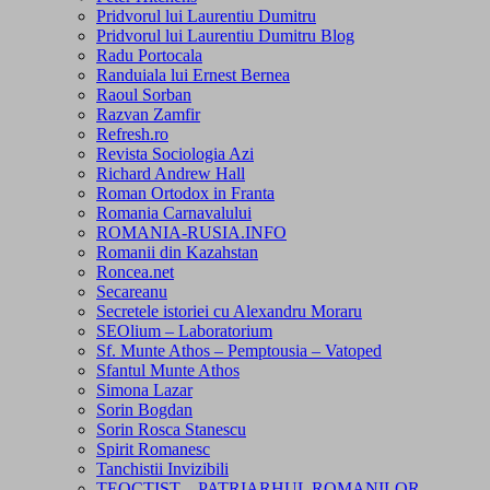
Pridvorul lui Laurentiu Dumitru
Pridvorul lui Laurentiu Dumitru Blog
Radu Portocala
Randuiala lui Ernest Bernea
Raoul Sorban
Razvan Zamfir
Refresh.ro
Revista Sociologia Azi
Richard Andrew Hall
Roman Ortodox in Franta
Romania Carnavalului
ROMANIA-RUSIA.INFO
Romanii din Kazahstan
Roncea.net
Secareanu
Secretele istoriei cu Alexandru Moraru
SEOlium – Laboratorium
Sf. Munte Athos – Pemptousia – Vatoped
Sfantul Munte Athos
Simona Lazar
Sorin Bogdan
Sorin Rosca Stanescu
Spirit Romanesc
Tanchistii Invizibili
TEOCTIST – PATRIARHUL ROMANILOR