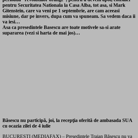
pentru Securitatea Nationala la Casa Alba, tot asa, si Mark
Gitenstein, care va veni pe 1 septembrie, are cam aceeasi
misiune, dar pe invers, dupa cum va spuneam. Sa vedem daca ii
va iesi…
Asa ca presedintele Basescu are toate motivele sa-si arate
supararea (vezi si harta de mai jos)…
Băsescu nu participă, joi, la recepţia oferită de ambasada SUA
cu ocazia zilei de 4 iulie
BUCUREŞTI (MEDIAFAX) – Preşedintele Traian Băsescu nu va