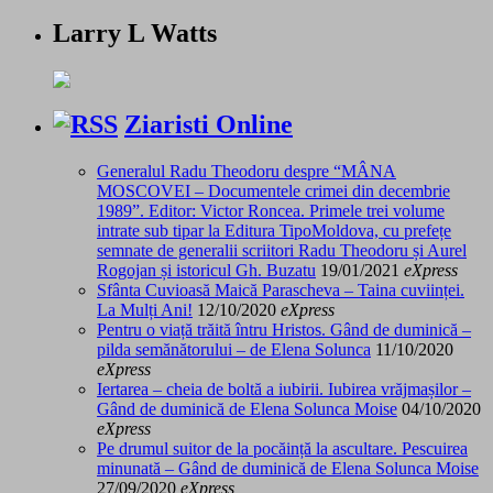
Larry L Watts
Ziaristi Online
Generalul Radu Theodoru despre “MÂNA
MOSCOVEI – Documentele crimei din decembrie
1989”. Editor: Victor Roncea. Primele trei volume
intrate sub tipar la Editura TipoMoldova, cu prefețe
semnate de generalii scriitori Radu Theodoru și Aurel
Rogojan și istoricul Gh. Buzatu
19/01/2021
eXpress
Sfânta Cuvioasă Maică Parascheva – Taina cuviinței.
La Mulți Ani!
12/10/2020
eXpress
Pentru o viață trăită întru Hristos. Gând de duminică –
pilda semănătorului – de Elena Solunca
11/10/2020
eXpress
Iertarea – cheia de boltă a iubirii. Iubirea vrăjmașilor –
Gând de duminică de Elena Solunca Moise
04/10/2020
eXpress
Pe drumul suitor de la pocăință la ascultare. Pescuirea
minunată – Gând de duminică de Elena Solunca Moise
27/09/2020
eXpress