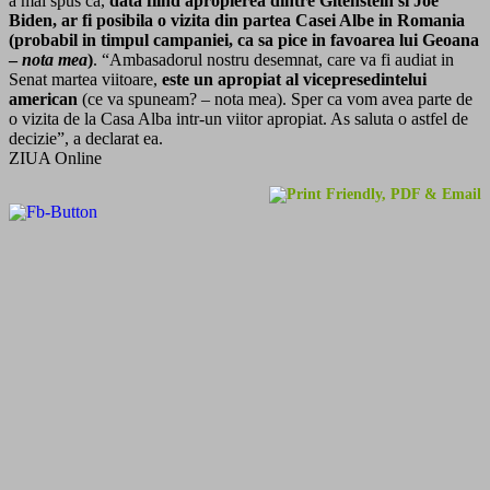
a mai spus ca,
data fiind apropierea dintre Gitenstein si Joe
Biden, ar fi posibila o vizita din partea Casei Albe in Romania
(probabil in timpul campaniei, ca sa pice in favoarea lui Geoana
–
nota mea
)
. “Ambasadorul nostru desemnat, care va fi audiat in
Senat martea viitoare,
este un apropiat al vicepresedintelui
american
(ce va spuneam? – nota mea). Sper ca vom avea parte de
o vizita de la Casa Alba intr-un viitor apropiat. As saluta o astfel de
decizie”, a declarat ea.
ZIUA Online