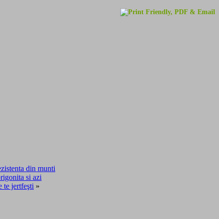
ezistenta din munti
igonita si azi
e jertfeşti
»