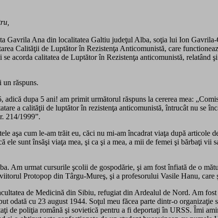
ru,
a Gavrila Ana din localitatea Galtiu judeţul Alba, soţia lui Ion Gavril
area Calităţii de Luptător în Rezistenţa Anticomunistă, care functioneaz
i se acorda calitatea de Luptător în Rezistenţa anticomunistă, relatând 
i un răspuns.
, adică dupa 5 ani! am primit următorul răspuns la cererea mea: „Comisi
are a calităţii de luptător în rezistenţa anticomunistă, întrucât nu se în
r. 214/1999”.
e aşa cum le-am trăit eu, căci nu mi-am încadrat viaţa după articole de
ele sunt însăşi viaţa mea, şi ca şi a mea, a mii de femei şi bărbaţi vii sau
a. Am urmat cursurile şcolii de gospodărie, şi am fost înfiată de o mătu
 viitorul Protopop din Târgu-Mureş, şi a profesorului Vasile Hanu, care şi
ultatea de Medicină din Sibiu, refugiat din Ardealul de Nord. Am fost pr
nceput odată cu 23 august 1944. Soţul meu făcea parte dintr-o organizaţie 
estaţi de poliţia română şi sovietică pentru a fi deportaţi în URSS. Îmi