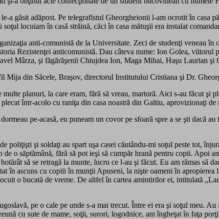
când şi-a obţinut acte confecţionate de un student bucovinean cu numele 
 le-a găsit adăpost. Pe telegrafistul Gheorgheionii l-am ocrotit în casa p
 şi soţul locuiam în casă străină, căci în casa mătuşii era instalat coman
ganizaţia anti-comunistă de la Universitate. Zeci de studenţi veneau în c
 Istoria Rezistenţei anticomunistă. Dau câteva nume: Ion Golea, viitorul
el Mârza, şi făgărăşenii Chiujdea Ion, Maga Mihai, Haşu Laurian şi Gavr
ofil Mija din Săcele, Braşov, directorul Institutului Cristiana şi Dr. Gh
 multe planuri, la care eram, fără să vreau, martoră. Aici s-au făcut şi pl
plecat într-acolo cu raniţa din casa noastră din Galtiu, aprovizionaţi de
 dormeau pe-acasă, eu puneam un covor pe sfoară spre a se şti dacă au fo
poliţişti şi soldaţi au spart uşa casei căutându-mi soţul peste tot, în
imp de o săptămână, fără să pot ieşi să cumpăr hrană pentru copii. Apoi am
u hotărât să se retragă la munte, lucru ce l-au şi făcut. Eu am rămas să da
at în ascuns cu copiii în munţii Apuseni, la nişte oameni în apropierea 
uit o bucată de vreme. De altfel în cartea amintirilor ei, intitulată „La
goslavă, pe o cale pe unde s-a mai trecut. Între ei era şi soţul meu. Au fo
reună cu sute de mame, soţii, surori, logodnice, am îngheţat în faţa porţil