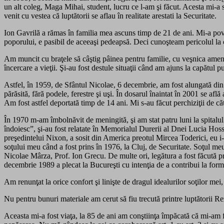
un alt coleg, Maga Mihai, student, lucru ce l-am şi făcut. Acesta mi-a
venit cu vestea că luptătorii se aflau în realitate arestati la Securitate.
Ion Gavrilă a rămas în familia mea ascuns timp de 21 de ani. Mi-a pov
poporului, e pasibil de aceeaşi pedeapsă. Deci cunoşteam pericolul
Am muncit cu braţele să câştig pâinea pentru familie, cu veşnica ameni
încercare a vieţii. Şi-au fost destule situaţii când am ajuns la capătul pu
Astfel, în 1959, de Sfântul Nicolae, 6 decembrie, am fost alungată din c
părăsită, fără podele, ferestre şi uşi. În dosarul înaintat în 2001 se află 
Am fost astfel deportată timp de 14 ani. Mi s-au făcut perchiziţii de căt
În 1970 m-am îmbolnăvit de meningită, şi am stat patru luni la spitalul 
îndoiesc”, şi-au fost relatate în Memorialul Durerii al Dnei Lucia Hos
preşedintelui Nixon, a sosit din America preotul Mircea Toderici, eu i-a
soţului meu când a fost prins în 1976, la Cluj, de Securitate. Soţul meu 
Nicolae Mârza, Prof. Ion Grecu. De multe ori, legătura a fost făcută pri
decembrie 1989 a plecat la Bucureşti cu intenţia de a contribui la form
Am renunţat la orice confort şi linişte de dragul idealurilor soţilor mei,
Nu pentru bunuri materiale am cerut să fiu trecută printre luptătorii R
Aceasta mi-a fost viaţa, la 85 de ani am conştiinţa împăcată că mi-am făc