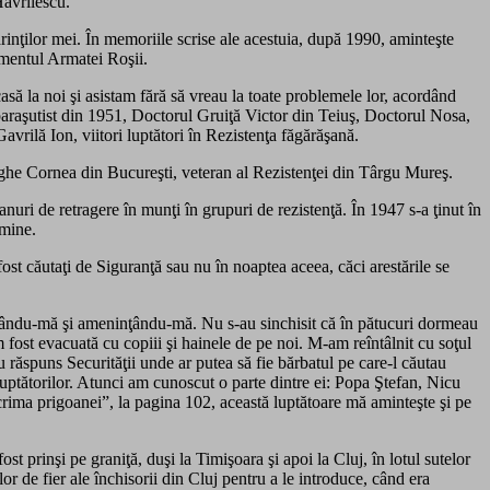
Havrilescu.
ărinţilor mei. În memoriile scrise ale acestuia, după 1990, aminteşte
damentul Armatei Roşii.
asă la noi şi asistam fără să vreau la toate problemele lor, acordând
 paraşutist din 1951, Doctorul Gruiţă Victor din Teiuş, Doctorul Nosa,
ilă Ion, viitori luptători în Rezistenţa făgărăşană.
eorghe Cornea din Bucureşti, veteran al Rezistenţei din Târgu Mureş.
anuri de retragere în munţi în grupuri de rezistenţă. În 1947 s-a ţinut în
 mine.
st căutaţi de Siguranţă sau nu în noaptea aceea, căci arestările se
jurându-mă şi ameninţându-mă. Nu s-au sinchisit că în pătucuri dormeau
 fost evacuată cu copiii şi hainele de pe noi. M-am reîntâlnit cu soţul
u răspuns Securităţii unde ar putea să fie bărbatul pe care-l căutau
luptătorilor. Atunci am cunoscut o parte dintre ei: Popa Ştefan, Nicu
crima prigoanei”, la pagina 102, această luptătoare mă aminteşte şi pe
st prinşi pe graniţă, duşi la Timişoara şi apoi la Cluj, în lotul sutelor
or de fier ale închisorii din Cluj pentru a le introduce, când era