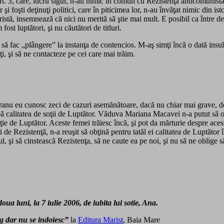
art. 3, care, lucru sigur, n-au nimic în comun cu Rezistenţa anticomunist
ur şi foşti deţinuţi politici, care în piticimea lor, n-au învăţat nimic di
tă, insemnează că nici nu merită să ştie mai mult. E posibil ca între deţin
ost luptători, şi nu căutători de titluri.
 să fac „plângere” la instanţa de contencios. M-aş simţi încă o dată insult
i, şi să ne contacteze pe cei care mai trăim.
oranu eu cunosc zeci de cazuri asemănătoare, dacă nu chiar mai grave, de pe
 calitatea de soţii de Luptător. Văduva Mariana Macavei n-a putut să obţi
e de Luptător. Aceste femei trăiesc încă, şi pot da mărturie despre acest l
 Rezistenţă, n-a reuşit să obţină pentru tatăl ei calitatea de Luptător 
l, şi să cinstească Rezistenţa, să ne caute ea pe noi, şi nu să ne oblige s
ua luni, la 7 iulie 2006, de iubita lui sotie, Ana.
ng dar nu se indoiesc”
la
Editura Marist
, Baia Mare