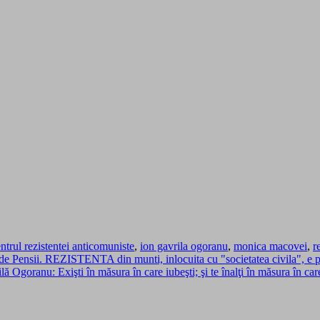
ntrul rezistentei anticomuniste
,
ion gavrila ogoranu
,
monica macovei
,
r
 Pensii. REZISTENTA din munti, inlocuita cu "societatea civila", e pr
nu: Exişti în măsura în care iubeşti; şi te înalţi în măsura în care t