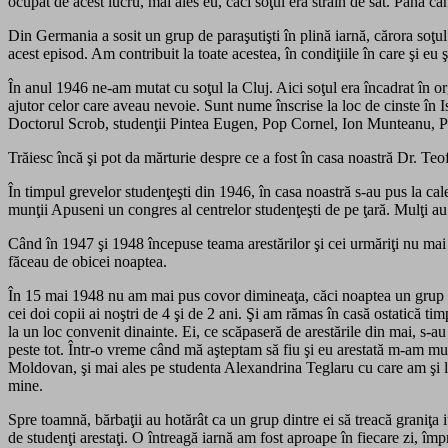
ocupat de acest lucru, mai ales eu, căci soţul era străin de sat. Până 
Din Germania a sosit un grup de paraşutişti în plină iarnă, cărora soţul
acest episod. Am contribuit la toate acestea, în condiţiile în care şi eu
În anul 1946 ne-am mutat cu soţul la Cluj. Aici soţul era încadrat în or
ajutor celor care aveau nevoie. Sunt nume înscrise la loc de cinste în
Doctorul Scrob, studenţii Pintea Eugen, Pop Cornel, Ion Munteanu, Pav
Trăiesc încă şi pot da mărturie despre ce a fost în casa noastră Dr. Te
În timpul grevelor studenţeşti din 1946, în casa noastră s-au pus la cale
munţii Apuseni un congres al centrelor studenţeşti de pe ţară. Mulţi au 
Când în 1947 şi 1948 începuse teama arestărilor şi cei urmăriţi nu mai
făceau de obicei noaptea.
În 15 mai 1948 nu am mai pus covor dimineaţa, căci noaptea un grup de 
cei doi copii ai noştri de 4 şi de 2 ani. Şi am rămas în casă ostatică t
la un loc convenit dinainte. Ei, ce scăpaseră de arestările din mai, s-a
peste tot. Într-o vreme când mă aşteptam să fiu şi eu arestată m-am mut
Moldovan, şi mai ales pe studenta Alexandrina Teglaru cu care am şi loc
mine.
Spre toamnă, bărbaţii au hotărât ca un grup dintre ei să treacă graniţa iu
de studenţi arestaţi. O întreagă iarnă am fost aproape în fiecare zi, împ