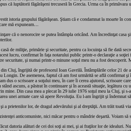
 spus că luptătorii făgărăşeni trecuseră în Grecia. Urma ca în primăvar
estit istoria grupului făgărăşean. Ştiam că e condamnat la moarte în co
 la care mă expuneam…
nţare că o nenorocire se putea întâmpla oricând. Am încredinţat casa şi
terilor.
asă de miliţie, primărie şi securitate, pentru ca locuinţa să fie dată se
acest lucru, confirmat în faţa notarului public printr-o declaraţie a soţiei f
re securitate, şi numai printr-o minune soţul meu nu a fost descoperit. Mo
din Cluj, îngrijită de profesorul Ioan Gavrilă. Întâmplările celor 21 de a
su Longin. De asemenea, faptul că am fost urmărită se află confirmat şi 
m dus o scrisoare a soţului meu, în care îi cerea ajutorul, scrisoare car
stând ascuns, a păstrat în continuare şi în această situaţie, legătura cu 
n mine. Din casa mea a plecat în 29 iulie 1976 soţul meu la Cluj, şi s-a î
area unei armate care să apere Revoluţia. Eu l-am îngrijit şi îndemnat să 
 şi a prietenilor lor, de dragul adevărului şi al dreptăţii. Am trăit toată 
ezistenţei anticomuniste, nici măcar pentru o mândrie deşartă. Voiam să s
ut datoria alături de cei doi soţi ai mei, şi ai fraţilor lor de idealuri. N