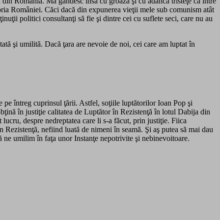
ă din România. Mă gândesc însă cu groază şi cu adâncă tristeţe că între
n istoria României. Căci dacă din expunerea vieţii mele sub comunism atât
uţii politici consultanţi să fie şi dintre cei cu suflete seci, care nu au
ată şi umilită. Dacă ţara are nevoie de noi, cei care am luptat în
 întreg cuprinsul ţării. Astfel, soţiile luptătorilor Ioan Pop şi
nă în justiţie calitatea de Luptător în Rezistenţă în lotul Dabija din
ucru, despre nedreptatea care li s-a făcut, prin justiţie. Fiica
în Rezistenţă, nefiind luată de nimeni în seamă. Şi aş putea să mai dau
ă ne umilim în faţa unor Instanţe nepotrivite şi nebinevoitoare.