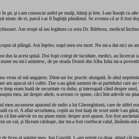
în şir, şi i-am cunoscut astfel pe mulţi, băieţi şi fete. I-am însoţit cu al
t nimic de ei, parcă i-ar fi înghiţit pământul. Se zvonea că ar fi fost duşi
nchisoare. Am reuşit să iau legătura cu sora Dr. Bărbosu, medicul închiso
eput să plângă. Am înţeles: soţul meu era mort. Nu mi-a dat nici un amăn
t dus la acest spital. Doi foşti colegi de facultate, medici, au încercat z
i nume nu mi-l amintesc, de pe strada Doinii din Alba Iulia mi-a povestit 
u vroia să mă angajeze. Dintr-un loc practic alungată, în altul neprimit
e am apucat să-l cultiv. Dar s-au găsit oameni de-ai partidului care au ve
tre timp eram luată de securitate cu duba, şi interogată când despre unul,
supra mea, iar despre altele, n-aveam ce spune, căci într-adevăr nu şti
meu ascunsese aparatul de radio a lui Gheorghionii, care de altfel era şi
tradă cu el. A aflat securitatea, copiii au fost luaţi de scurt unde l-au găs
ns că într-adevăr eu nu ştiam nimic despre acel aparat. Am fost anchetată
em un cal, şi făceam cărăuşie, dar mi-a fost confiscat calul, lăsându-mă c
 de liceu al soţului meu, Ion Gavrilă. L-am primit cu drag, ştiind cât ţi