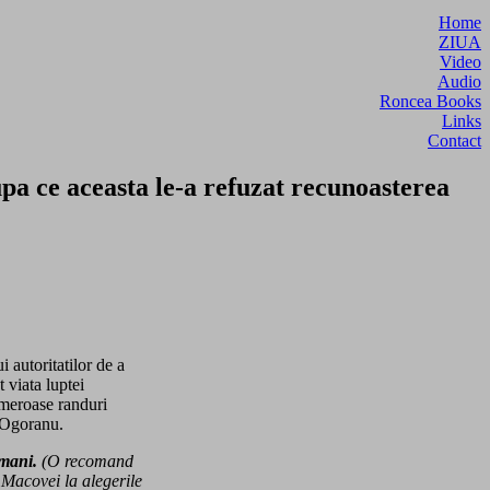
Home
ZIUA
Video
Audio
Roncea Books
Links
Contact
 ce aceasta le-a refuzat recunoasterea
 autoritatilor de a
 viata luptei
umeroase randuri
a Ogoranu.
omani.
(O recomand
Macovei la alegerile