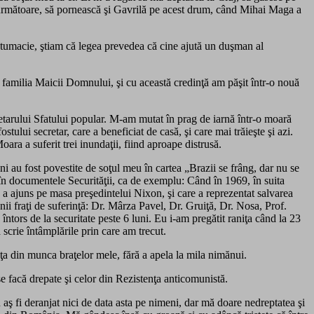
a următoare, să pornească şi Gavrilă pe acest drum, când Mihai Maga a
ntumacie, ştiam că legea prevedea că cine ajută un duşman al
 familia Maicii Domnului, şi cu această credinţă am păşit într-o nouă
cretarului Sfatului popular. M-am mutat în prag de iarnă într-o moară
ostului secretar, care a beneficiat de casă, şi care mai trăieşte şi azi.
ara a suferit trei inundaţii, fiind aproape distrusă.
ni au fost povestite de soţul meu în cartea „Brazii se frâng, dar nu se
în documentele Securităţii, ca de exemplu: Când în 1969, în suita
e a ajuns pe masa preşedintelui Nixon, şi care a reprezentat salvarea
unii fraţi de suferinţă: Dr. Mârza Pavel, Dr. Gruiţă, Dr. Nosa, Prof.
ntors de la securitate peste 6 luni. Eu i-am pregătit raniţa când la 23
scrie întâmplările prin care am trecut.
viaţa din munca braţelor mele, fără a apela la mila nimănui.
e facă drepate şi celor din Rezistenţa anticomunistă.
u aş fi deranjat nici de data asta pe nimeni, dar mă doare nedreptatea şi