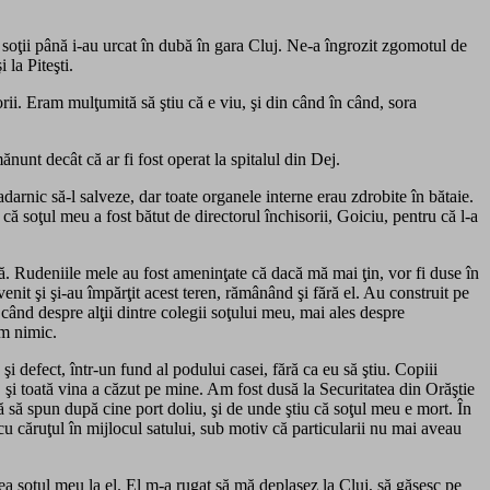
te soţii până i-au urcat în dubă în gara Cluj. Ne-a îngrozit zgomotul de
 la Piteşti.
rii. Eram mulţumită să ştiu că e viu, şi din când în când, sora
unt decât că ar fi fost operat la spitalul din Dej.
adarnic să-l salveze, dar toate organele interne erau zdrobite în bătaie.
că soţul meu a fost bătut de directorul închisorii, Goiciu, pentru că l-a
ă. Rudeniile mele au fost ameninţate că dacă mă mai ţin, vor fi duse în
nit şi şi-au împărţit acest teren, rămânând şi fără el. Au construit pe
 când despre alţii dintre colegii soţului meu, mai ales despre
am nimic.
 defect, într-un fund al podului casei, fără ca eu să ştiu. Copiii
it, şi toată vina a căzut pe mine. Am fost dusă la Securitatea din Orăştie
 să spun după cine port doliu, şi de unde ştiu că soţul meu e mort. În
u căruţul în mijlocul satului, sub motiv că particularii nu mai aveau
nea soţul meu la el. El m-a rugat să mă deplasez la Cluj, să găsesc pe