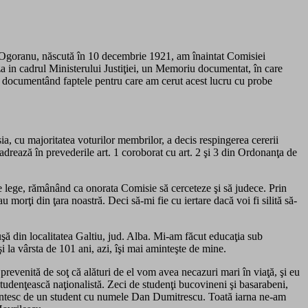
a-Ogoranu, născută în 10 decembrie 1921, am înaintat Comisiei
a in cadrul Ministerului Justiţiei, un Memoriu documentat, în care
şi documentând faptele pentru care am cerut acest lucru cu probe
a, cu majoritatea voturilor membrilor, a decis respingerea cererii
cadrează în prevederile art. 1 coroborat cu art. 2 şi 3 din Ordonanţa de
 lege, rămânând ca onorata Comisie să cerceteze şi să judece. Prin
 morţi din ţara noastră. Deci să-mi fie cu iertare dacă voi fi silită să-
şă din localitatea Galtiu, jud. Alba. Mi-am făcut educaţia sub
 la vârsta de 101 ani, azi, îşi mai aminteşte de mine.
evenită de soţ că alături de el vom avea necazuri mari în viaţă, şi eu
studenţească naţionalistă. Zeci de studenţi bucovineni şi basarabeni,
 amintesc de un student cu numele Dan Dumitrescu. Toată iarna ne-am