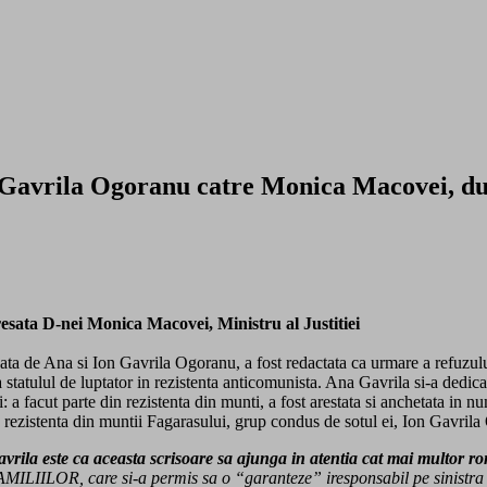
avrila Ogoranu catre Monica Macovei, dupa
esata D-nei Monica Macovei, Ministru al Justitiei
ta de Ana si Ion Gavrila Ogoranu, a fost redactata ca urmare a refuzului
statulul de luptator in rezistenta anticomunista. Ana Gavrila si-a dedicat
a facut parte din rezistenta din munti, a fost arestata si anchetata in n
 rezistenta din muntii Fagarasului, grup condus de sotul ei, Ion Gavril
rila este ca aceasta scrisoare sa ajunga in atentia cat mai multor r
MILIILOR, care si-a permis sa o “garanteze” iresponsabil pe sinistra 