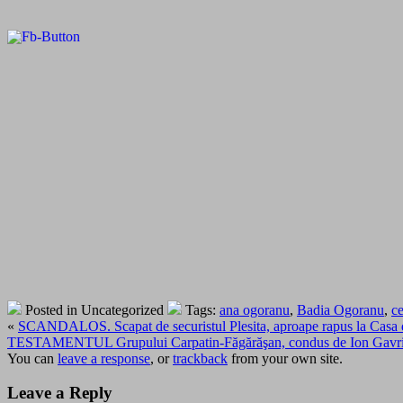
Posted in Uncategorized
Tags:
ana ogoranu
,
Badia Ogoranu
,
ce
«
SCANDALOS. Scapat de securistul Plesita, aproape rapus la Casa de
TESTAMENTUL Grupului Carpatin-Făgărăşan, condus de Ion Gavrilă Ogora
You can
leave a response
, or
trackback
from your own site.
Leave a Reply