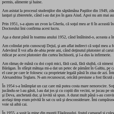
permis, alimente şi haine.
Am asistat la procesul studenţilor din săptămâna Paştilor din 1949, zile 
lanţuri şi zbieretele, când i-au dat jos în gara Aiud. Apoi nu am mai auzi
Prin 1951, s-a ajuns un zvon la Gherla, că soţul meu ar fi în această î
Doctorului îmi confirma acest lucru.
Aşa a durat până în toamna anului 1952, când întâlnind-o, aceasta a înc
Am colindat prin cunoscuţi Dejul, şi am aflat indirect că soţul meu a fos
Adevărul îl voi afla de-abia peste ani, când deţinutul plutonier al caru
ridicat pe acest plutonier din curtea închisorii, şi l-a dus la infirmerie.
Am rămas de mână cu doi copii mici, fără casă, fără slujbă, că nimeni n
Bărăgan. În sfârşit mătuşa mi-a dat un petec de pământ în Galtiu, pe car
el case pe care le folosesc ca proprietate legală până în ziua de azi. În
Alexandrina Teglaru. N-am recunoscut, oricâtă presiune a fost făcută a
În 1954 s-a întâmplat un caz care mă putea costa mare nenorocire. Soţul 
jucându-se l-au găsit, l-au dat jos şi cu copiii din vecini, se jucau pe s
şi Deva, anchetată dur, şi lovită să spun. A durat mult până s-au convi
acelaşi timp eram privită în sat cu ură şi desconsiderare. Îmi cumpăras
voie să aibă cai.
În 1955, a sosit la mine din munţii Făgăraşului, fostul camarad şi coleg