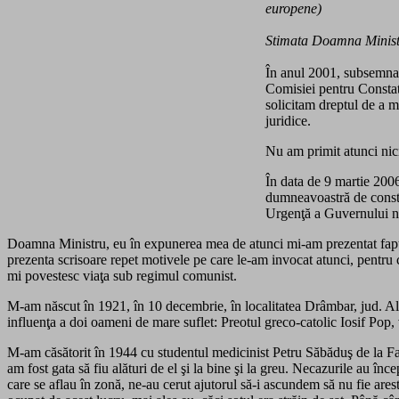
europene)
Stimata Doamna Minist
În anul 2001, subsemnat
Comisiei pentru Constat
solicitam dreptul de a m
juridice.
Nu am primit atunci nic
În data de 9 martie 2006
dumneavoastră de constat
Urgenţă a Guvernului n
Doamna Ministru, eu în expunerea mea de atunci mi-am prezentat faptel
prezenta scrisoare repet motivele pe care le-am invocat atunci, pentru că 
mi povestesc viaţa sub regimul comunist.
M-am născut în 1921, în 10 decembrie, în localitatea Drâmbar, jud. Alb
influenţa a doi oameni de mare suflet: Preotul greco-catolic Iosif Pop,
M-am căsătorit în 1944 cu studentul medicinist Petru Săbăduş de la Fac
am fost gata să fiu alături de el şi la bine şi la greu. Necazurile au î
care se aflau în zonă, ne-au cerut ajutorul să-i ascundem să nu fie ar