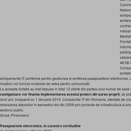
Commun
Nation
echipa
emitere
contrac
milioan
Mediafa
Fronta
informa
partici
valoare
48,58 
Compan
portabi
echipamente IT periferice pentru gestiunea si emiterea pasa­poar­telor electronice,
nication vor furniza routerele de retea pentru comunicatii.
La aceasta licitatie au fost depuse in total 12 oferte din partea unui numar de sase 
castigatoare vor finanta implementarea acestui pro­iect din surse proprii
, iar p
cinci ani, incepand cu 1 ianuarie 2010. Companiile IT din Ro­ma­nia, afectate de cr
relansarea afacerilor in se­mestrul doi din 2009 prin proiecte de infras­tructura si p
sectorul public.
Sursa:
Financiarul
Pasapoartele electronice, in curand o certitudine
de Andrei Coman /
22 Iulie 2009