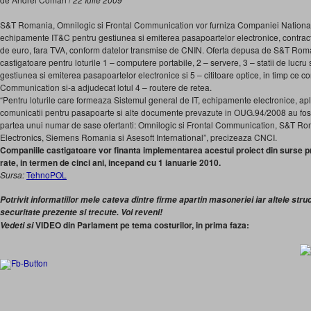
S&T Romania, Omnilogic si Frontal Communication vor furniza Companiei Nationa
echipamente IT&C pentru gestiunea si emiterea pasapoartelor electronice, contract
de euro, fara TVA, conform datelor transmise de CNIN. Oferta depusa de S&T Rom
castigatoare pentru loturile 1 – computere portabile, 2 – servere, 3 – statii de lucr
gestiunea si emiterea pasapoartelor electronice si 5 – cititoare optice, in timp ce co
Communication si-a adjudecat lotul 4 – routere de retea.
“Pentru loturile care formeaza Sistemul general de IT, echipamente electronice, apl
comunicatii pentru pasapoarte si alte documente prevazute in OUG.94/2008 au fost
partea unui numar de sase ofertanti: Omnilogic si Frontal Communication, S&T R
Electronics, Siemens Romania si Asesoft International”, precizeaza CNCI.
Companiile castigatoare vor finanta implementarea acestui proiect din surse prop
rate, in termen de cinci ani, incepand cu 1 ianuarie 2010.
Sursa:
TehnoPOL
Potrivit informatiilor mele cateva dintre firme apartin masoneriei iar altele struc
securitate prezente si trecute. Voi reveni!
VIDEO din Parlament pe tema costurilor, in prima faza:
Vedeti si