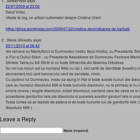
StireaPress
says:
22/07/2009 at 23:00
Salut Victor,
citeste te rog, un articol cutremator despre Cristina Ursol.
https://stirea.wordpress.com/2009/07/22/cristina-devoratoarea-de-barbati/
Sterie Silvestru
says:
30/11/2010 at 06:42
Voi ramane cu Mantuitorul si Dumnezeul nostru IIsus Hristos, cu Preasfanta Tr
si Fiul si Duhul Sfant -, cu Preasfanta Nascatoare de Dumnezeu Fecioara Maria
Sfintele Taine,cu toti Sfintii si cu toate Sfinteniile din Biserica Ortodoxa.
Nu voi lua niciun act cu numarul 666( cu cip ), nici carte de identitate (buletin),n
abonament,nici card bancar,nici card de sanatate, nimic.
Cu ajutorul lui Dumnezeu, vreau sa ajung in Rai si toate aceste lucruri ale diavo
care au numarul diavolului 666 si toate lucrurile diavolului, nu le primesc si nu l
omora cineva ( slugile diavolului, sclavi diavolului, oamenii care fac ceea ce le
acceptarea gandurilor rele ale diavolului si punerea acestor ganduri rele in prac
Toata lumea sa se lepede de satana si de toate lucrurile lui( de gandurile rele, 
diavolului 666 ).
Leave a Reply
Name (required)