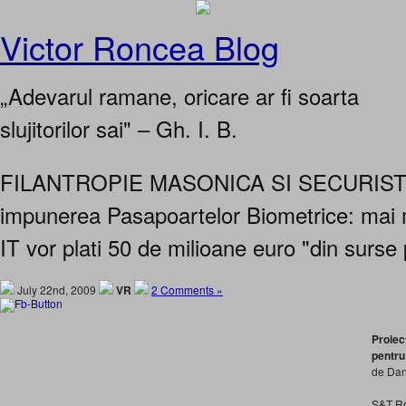
Victor Roncea Blog
„Adevarul ramane, oricare ar fi soarta
slujitorilor sai" – Gh. I. B.
FILANTROPIE MASONICA SI SECURISTI
impunerea Pasapoartelor Biometrice: mai 
IT vor plati 50 de milioane euro "din surse 
July 22nd, 2009
VR
2 Comments »
Proiec
pentru
de Da
S&T Ro