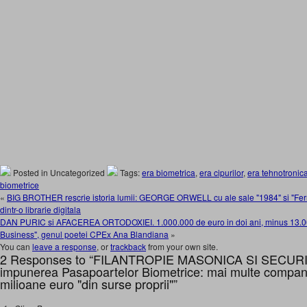
Posted in Uncategorized
Tags:
era biometrica
,
era cipurilor
,
era tehnotronic
biometrice
«
BIG BROTHER rescrie istoria lumii: GEORGE ORWELL cu ale sale "1984" si "Fer
dintr-o librarie digitala
DAN PURIC si AFACEREA ORTODOXIEI. 1.000.000 de euro in doi ani, minus 13.000
Business", genul poetei CPEx Ana Blandiana
»
You can
leave a response
, or
trackback
from your own site.
2 Responses to “FILANTROPIE MASONICA SI SECURI
impunerea Pasapoartelor Biometrice: mai multe companii
milioane euro "din surse proprii"”