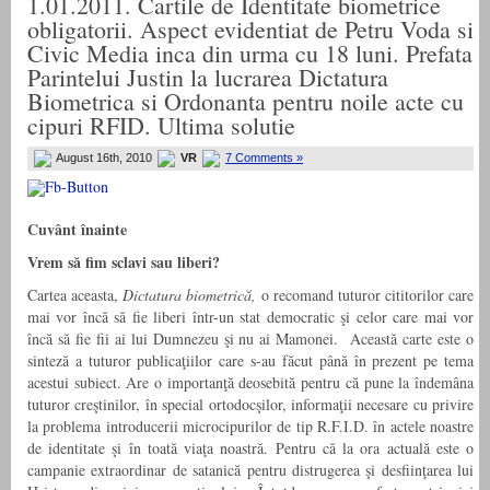
1.01.2011. Cartile de Identitate biometrice
obligatorii. Aspect evidentiat de Petru Voda si
Civic Media inca din urma cu 18 luni. Prefata
Parintelui Justin la lucrarea Dictatura
Biometrica si Ordonanta pentru noile acte cu
cipuri RFID. Ultima solutie
August 16th, 2010
VR
7 Comments »
Cuvânt înainte
Vrem să fim sclavi sau liberi?
Cartea aceasta,
Dictatura biometrică,
o recomand tuturor cititorilor care
mai vor încă să fie liberi într-un stat democratic şi celor care mai vor
încă să fie fii ai lui Dumnezeu şi nu ai Mamonei. Această carte este o
sinteză a tuturor publicaţiilor care s-au făcut până în prezent pe tema
acestui subiect. Are o importanţă deosebită pentru că pune la îndemâna
tuturor creştinilor, în special ortodocşilor, informaţii necesare cu privire
la problema introducerii microcipurilor de tip R.F.I.D. în actele noastre
de identitate şi în toată viaţa noastră. Pentru că la ora actuală este o
campanie extraordinar de satanică pentru distrugerea şi desfiinţarea lui