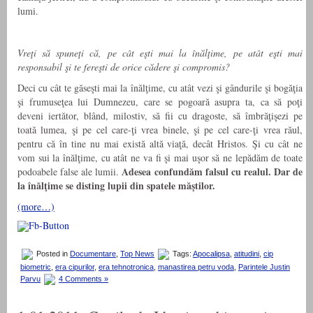
lumi.
Vreţi să spuneţi că, pe cât eşti mai la înălţime, pe atât eşti mai
responsabil şi te fereşti de orice cădere şi compromis?
Deci cu cât te găseşti mai la înălţime, cu atât vezi şi gândurile şi bogăţia
şi frumuseţea lui Dumnezeu, care se pogoară asupra ta, ca să poţi
deveni iertător, blând, milostiv, să fii cu dragoste, să îmbrăţişezi pe
toată lumea, şi pe cel care-ţi vrea binele, şi pe cel care-ţi vrea răul,
pentru că în tine nu mai există altă viaţă, decât Hristos. Şi cu cât ne
vom sui la înălţime, cu atât ne va fi şi mai uşor să ne lepădăm de toate
Adesea confundăm falsul cu realul. Dar de
podoabele false ale lumii.
la înălţime se disting lupii din spatele măştilor.
(more…)
Posted in
Documentare
,
Top News
Tags:
Apocalipsa
,
atitudini
,
cip
biometric
,
era cipurilor
,
era tehnotronica
,
manastirea petru voda
,
Parintele Justin
Parvu
4 Comments »