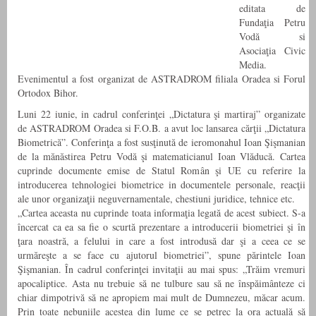
editata de
Fundaţia Petru
Vodă si
Asociaţia Civic
Media.
Evenimentul a fost organizat de ASTRADROM filiala Oradea si Forul
Ortodox Bihor.
Luni 22 iunie, in cadrul conferinţei „Dictatura şi martiraj” organizate
de ASTRADROM Oradea si F.O.B. a avut loc lansarea cărţii „Dictatura
Biometrică”. Conferinţa a fost susţinută de ieromonahul Ioan Şişmanian
de la mănăstirea Petru Vodă şi matematicianul Ioan Vlăducă. Cartea
cuprinde documente emise de Statul Român şi UE cu referire la
introducerea tehnologiei biometrice in documentele personale, reacţii
ale unor organizaţii neguvernamentale, chestiuni juridice, tehnice etc.
„Cartea aceasta nu cuprinde toata informaţia legată de acest subiect. S-a
încercat ca ea sa fie o scurtă prezentare a introducerii biometriei şi în
ţara noastră, a felului in care a fost introdusă dar şi a ceea ce se
urmăreşte a se face cu ajutorul biometriei”, spune părintele Ioan
Şişmanian. În cadrul conferinţei invitaţii au mai spus: „Trăim vremuri
apocaliptice. Asta nu trebuie să ne tulbure sau să ne înspăimânteze ci
chiar dimpotrivă să ne apropiem mai mult de Dumnezeu, măcar acum.
Prin toate nebuniile acestea din lume ce se petrec la ora actuală să