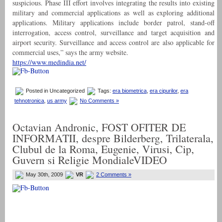
suspicious. Phase III effort involves integrating the results into existing
military and commercial applications as well as exploring additional
applications. Military applications include border patrol, stand-off
interrogation, access control, surveillance and target acquisition and
airport security. Surveillance and access control are also applicable for
commercial uses,” says the army website.
https://www.medindia.net/
Posted in Uncategorized
Tags:
era biometrica
,
era cipurilor
,
era
tehnotronica
,
us army
No Comments »
Octavian Andronic, FOST OFITER DE
INFORMATII, despre Bilderberg, Trilaterala,
Clubul de la Roma, Eugenie, Virusi, Cip,
Guvern si Religie MondialeVIDEO
May 30th, 2009
VR
2 Comments »