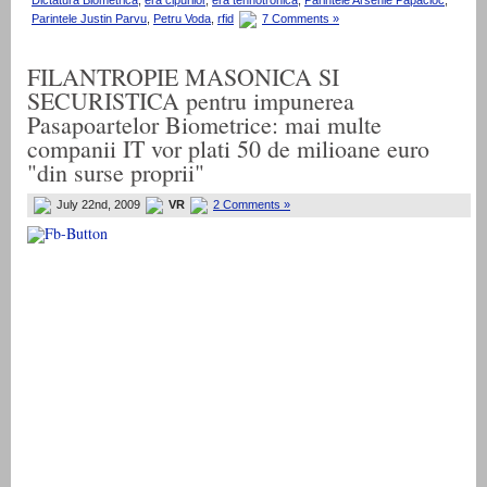
Dictatura Biometrica
,
era cipurilor
,
era tehnotronica
,
Parintele Arsenie Papacioc
,
Parintele Justin Parvu
,
Petru Voda
,
rfid
7 Comments »
FILANTROPIE MASONICA SI
SECURISTICA pentru impunerea
Pasapoartelor Biometrice: mai multe
companii IT vor plati 50 de milioane euro
"din surse proprii"
July 22nd, 2009
VR
2 Comments »