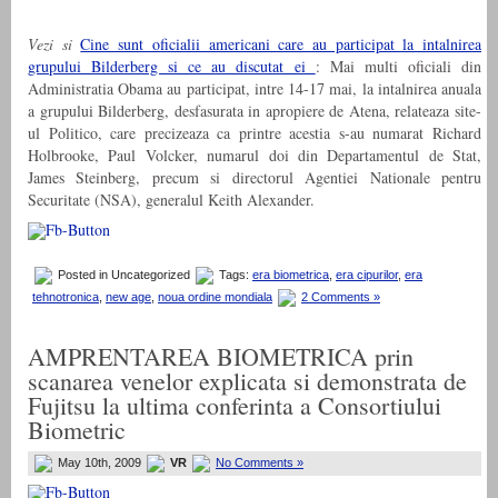
Vezi si
Cine sunt oficialii americani care au participat la intalnirea
grupului Bilderberg si ce au discutat ei
: Mai multi oficiali din
Administratia Obama au participat, intre 14-17 mai, la intalnirea anuala
a grupului Bilderberg, desfasurata in apropiere de Atena, relateaza site-
ul Politico, care precizeaza ca printre acestia s-au numarat Richard
Holbrooke, Paul Volcker, numarul doi din Departamentul de Stat,
James Steinberg, precum si directorul Agentiei Nationale pentru
Securitate (NSA), generalul Keith Alexander.
Posted in Uncategorized
Tags:
era biometrica
,
era cipurilor
,
era
tehnotronica
,
new age
,
noua ordine mondiala
2 Comments »
AMPRENTAREA BIOMETRICA prin
scanarea venelor explicata si demonstrata de
Fujitsu la ultima conferinta a Consortiului
Biometric
May 10th, 2009
VR
No Comments »