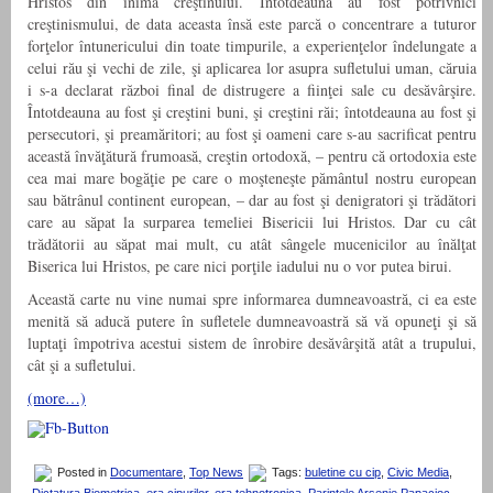
Hristos din inima creştinului. Întotdeauna au fost potrivnici
creştinismului, de data aceasta însă este parcă o concentrare a tuturor
forţelor întunericului din toate timpurile, a experienţelor îndelungate a
celui rău şi vechi de zile, şi aplicarea lor asupra sufletului uman, căruia
i s-a declarat război final de distrugere a fiinţei sale cu desăvârşire.
Întotdeauna au fost şi creştini buni, şi creştini răi; întotdeauna au fost şi
persecutori, şi preamăritori; au fost şi oameni care s-au sacrificat pentru
această învăţătură frumoasă, creştin ortodoxă, – pentru că ortodoxia este
cea mai mare bogăţie pe care o moşteneşte pământul nostru european
sau bătrânul continent european, – dar au fost şi denigratori şi trădători
care au săpat la surparea temeliei Bisericii lui Hristos. Dar cu cât
trădătorii au săpat mai mult, cu atât sângele mucenicilor au înălţat
Biserica lui Hristos, pe care nici porţile iadului nu o vor putea birui.
Această carte nu vine numai spre informarea dumneavoastră, ci ea este
menită să aducă putere în sufletele dumneavoastră să vă opuneţi şi să
luptaţi împotriva acestui sistem de înrobire desăvârşită atât a trupului,
cât şi a sufletului.
(more…)
Posted in
Documentare
,
Top News
Tags:
buletine cu cip
,
Civic Media
,