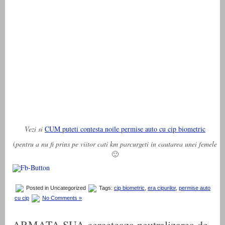
Vezi si
CUM puteti contesta noile permise auto cu cip biometric
(
pentru a nu fi prins pe viitor cati km parcurgeti in cautarea unei femele
🙂
Posted in Uncategorized
Tags:
cip biometric
,
era cipurilor
,
permise auto
cu cip
No Comments »
ARMATA SUA cerceteaza neutralizarea de