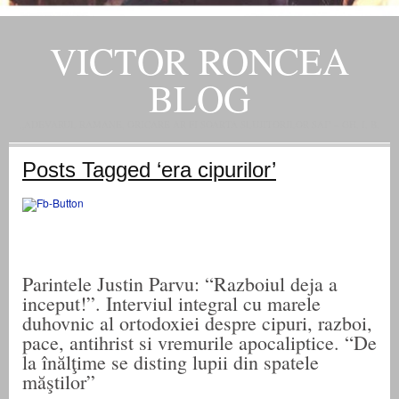
VICTOR RONCEA
BLOG
„ADEVARUL RAMANE, ORICARE AR FI SOARTA SLUJITORILOR SAI" – GH. I. B.
Posts Tagged ‘era cipurilor’
Parintele Justin Parvu: “Razboiul deja a
inceput!”. Interviul integral cu marele
duhovnic al ortodoxiei despre cipuri, razboi,
pace, antihrist si vremurile apocaliptice. “De
la înălţime se disting lupii din spatele
măştilor”