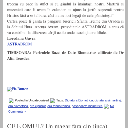
trecem cu pace în suflet şi cu gândul la înaintaşii noştri. Martirii şi
mucenicii care îi avem în calendar au ajuns la jertfa supremă pentru
Hristos fără a se tulbura, căci nu au fost legaţi de cele pământeşti”.
Cartea poate fi găsită la pangarul bisericii Sfânta Treime din Oradea şi
la Schitul Huta. Ancuţa Avram, preşedintele ASTRADROM, a spus că
va contribui la difuzarea cărţii acolo unde asociaţia are filiale.
Loredana Gavra
ASTRADROM
TIMISOARA: Pericolele Bazei de Date Biometrice edificate de Dr
Alin Teusdea
Posted in Uncategorized
Tags:
Dictatura Biometrica
,
dictatura si martiraj
,
era biometrica
,
era cipurilor
,
era tehnotronica
,
pasapoarte biometrice
No
Comments »
CE E OMUL? Un magar fara cip (inca)