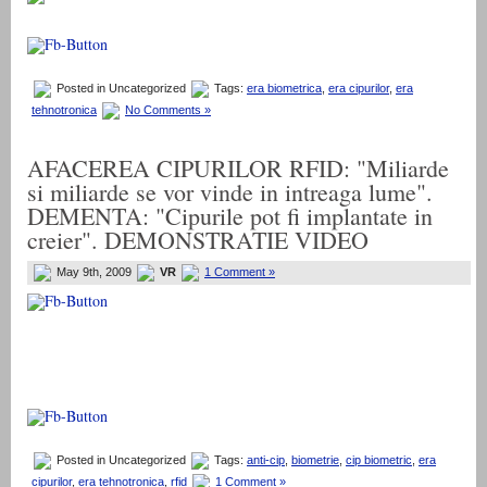
Posted in Uncategorized
Tags:
era biometrica
,
era cipurilor
,
era
tehnotronica
No Comments »
AFACEREA CIPURILOR RFID: "Miliarde
si miliarde se vor vinde in intreaga lume".
DEMENTA: "Cipurile pot fi implantate in
creier". DEMONSTRATIE VIDEO
May 9th, 2009
VR
1 Comment »
Posted in Uncategorized
Tags:
anti-cip
,
biometrie
,
cip biometric
,
era
cipurilor
,
era tehnotronica
,
rfid
1 Comment »