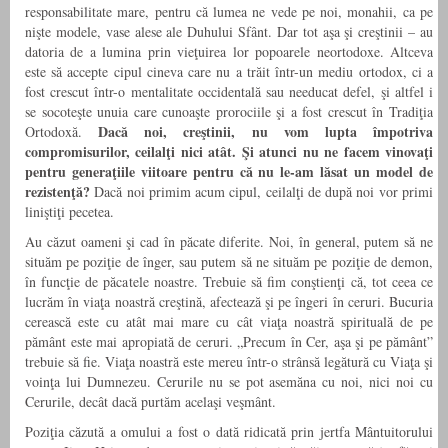
responsabilitate mare, pentru că lumea ne vede pe noi, monahii, ca pe
nişte modele, vase alese ale Duhului Sfânt. Dar tot aşa şi creştinii – au
datoria de a lumina prin vieţuirea lor popoarele neortodoxe. Altceva
este să accepte cipul cineva care nu a trăit într-un mediu ortodox, ci a
fost crescut într-o mentalitate occidentală sau needucat defel, şi altfel i
se socoteşte unuia care cunoaşte prorociile şi a fost crescut în Tradiţia
Dacă noi, creştinii, nu vom lupta împotriva
Ortodoxă.
compromisurilor, ceilalţi nici atât. Şi atunci nu ne facem vinovaţi
pentru generaţiile viitoare pentru că nu le-am lăsat un model de
rezistenţă?
Dacă noi primim acum cipul, ceilalţi de după noi vor primi
liniştiţi pecetea.
Au căzut oameni şi cad în păcate diferite. Noi, în general, putem să ne
situăm pe poziţie de înger, sau putem să ne situăm pe poziţie de demon,
în funcţie de păcatele noastre. Trebuie să fim conştienţi că, tot ceea ce
lucrăm în viaţa noastră creştină, afectează şi pe îngeri în ceruri. Bucuria
cerească este cu atât mai mare cu cât viaţa noastră spirituală de pe
pământ este mai apropiată de ceruri. „Precum în Cer, aşa şi pe pământ”
trebuie să fie. Viaţa noastră este mereu într-o strânsă legătură cu Viaţa şi
voinţa lui Dumnezeu. Cerurile nu se pot asemăna cu noi, nici noi cu
Cerurile, decât dacă purtăm acelaşi veşmânt.
Poziţia căzută a omului a fost o dată ridicată prin jertfa Mântuitorului