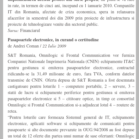
in rate, in termen de cinci ani, incepand cu 1 ianuarie 2010. Companiile
IT din Ro­ma­nia, afectate de criza economica, spera in relansarea
afacerilor in se­mestrul doi din 2009 prin proiecte de infras­tructura si
proiecte de tehnologizare venite din sectorul public.
Sursa:
Financiarul
Pasapoartele electronice, in curand o certitudine
de Andrei Coman /
22 Iulie 2009
S&T Romania, Omnilogic si Frontal Communication vor furniza
Companiei Nationale Imprimeria Nationala (CNIN) echipamente IT&C
pentru gestiunea si emiterea pasapoartelor electronice, contractul
ridicandu-se la 31,49 milioane de euro, fara TVA, conform datelor
transmise de CNIN. Oferta depusa de S&T Romania a fost desemnata
castigatoare pentru loturile 1 – computere portabile, 2 – servere, 3 –
statii de lucru si echipamente periferice pentru gestiunea si emiterea
pasapoartelor electronice si 5 – cititoare optice, in timp ce consortiul
Omnilogic si Frontal Communication si-a adjudecat lotul 4 – routere de
retea.
“Pentru loturile care formeaza Sistemul general de IT, echipamente
electronice, aplicatii software si echipamente de comunicatii pentru
pasapoarte si alte documente prevazute in OUG.94/2008 au fost depuse
un total de 12 oferte din partea unui numar de sase ofertanti: Omnilogic