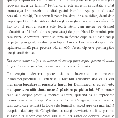
redevină înger de lumină? Pentru că el este învechit în răutăţi, a uitat
frumuseţea Dumnezeirii, a uitat gustul Harului. Aşa şi omul, dacă
persistă în răutăţi, Dumnezeu îi poate lua darul de a se ridica, darul de a
tânji după Divinitate. Adevăratul creştin conştientizează că
tot darul de
Sus este
şi pentru aceasta este foarte atent cum merge pe drumul
mântuirii, astfel încât să nu supere câtuşi de puţin Harul Domnului, prin
care viază. Adevăratul creştin se teme în fiecare clipă să nu cadă câtuşi
de puţin, prin gând, nu doar prin faptă. Am zis doar că acest cip nu este
lepădarea finală prin pecetea Fiarei, 666. Acest cip este premergător
peceţii antihristice.
Din acest motiv mulţi v-au acuzat că sunteţi prea aspru, pentru că atâta
timp cât nu este pecetea, înseamnă că nici lepădare nu e.
Ce creştin adevărat poate să se însemneze cu pecetea
Creştinul adevărat ştie că la cea
înaintemergătorului lui antihrist?
mai mică lepădare îl părăseşte harul lui Dumnezeu, şi cu cât este
mai sporit, cu atât simte această părăsire pe pielea lui.
Mă minunez
când aud despre preoţi şi monahi sihaştri, spunând că nu reprezintă
niciun pericol acest cip. Mai bine ar tăcea. Călugării, mai cu seamă,
sunt aceia care renunţă la toate cele lumeşti şi acced spre cea mai înaltă
treaptă a desăvârşirii. Călugărilor, ca asceţi trezvitori, nu li se permite
să facă nici măcar compromisuri mici, dar astfel de devieri? Avem o