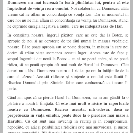
Dumnezeu nu mai lucrează în toată plinătatea lui, pentru că este
împiedicat de voinţa rea a omului.
Noi colaborăm cu Dumnezeu atâta
vreme cât ne aflăm în concordanţă cu voinţa Lui. Dar în momentul în
care noi nu ne mai aflăm în concordanţă cu voinţa lui Dumnezeu, atunci
ne îndepărtează de Har.
ne cuprinde energia negativă a răului, care
În conştiinţa noastră, îngerul păzitor, care ne este dat la Botez, se
apropie de noi şi ne ocroteşte de tot răul numai în măsura vredniciei
noastre. El se poate apropia sau se poate depărta, în măsura în care noi
dorim să trăim viaţa asemenea acestui înger. Acesta este de fapt şi
scopul îngerului dat nouă la Botez – ca să ne poată apăra, să ne poată
ridica, să ne poată apropia cât mai mult de Harul lui Dumnezeu. Câte
daruri nu a lăsat Dumnezeu pentru a-l ridica pe om la înălţimile de la
care el căzuse! Această ridicare şi sfinţenie a omului este lăsată în
Biserica Domnului prin Sfintele Taine care conlucrează cu fiecare în
parte.
Când am spus că se pierde Harul lui Dumnezeu, nu m-am gândit la o
Ci este mai mult o răcire în raporturile
părăsire a noastră, fiinţială.
noastre cu Dumnezeu. Răcirea aceasta, într-adevăr, dacă se
perpetuează în viaţa omului, poate duce la o pierdere mai mare a
Harului
. Cu cât sunt mai învechiţi în răutăţi şi în compromisuri,
nepocăite, cu atât şi posibilitatea ridicării este mai anevoioasă, şi uneori
aproape imposibilă. Păi diavolul de ce nu mai poate să se pocăiască şi să