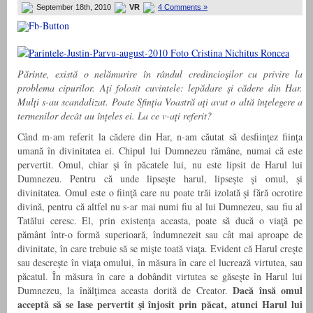
September 18th, 2010
VR
4 Comments »
Părinte, există o nelămurire în rândul credincioşilor cu privire la
problema cipurilor. Aţi folosit cuvintele: lepădare şi cădere din Har.
Mulţi s-au scandalizat. Poate Sfinţia Voastră aţi avut o altă înţelegere a
termenilor decât au înţeles ei. La ce v-aţi referit?
Când m-am referit la cădere din Har, n-am căutat să desfiinţez fiinţa
umană în divinitatea ei. Chipul lui Dumnezeu rămâne, numai că este
pervertit. Omul, chiar şi în păcatele lui, nu este lipsit de Harul lui
Dumnezeu. Pentru că unde lipseşte harul, lipseşte şi omul, şi
divinitatea. Omul este o fiinţă care nu poate trăi izolată şi fără ocrotire
divină, pentru că altfel nu s-ar mai numi fiu al lui Dumnezeu, sau fiu al
Tatălui ceresc. El, prin existenţa aceasta, poate să ducă o viaţă pe
pământ într-o formă superioară, îndumnezeit sau cât mai aproape de
divinitate, în care trebuie să se mişte toată viaţa. Evident că Harul creşte
sau descreşte în viaţa omului, în măsura în care el lucrează virtutea, sau
păcatul. În măsura în care a dobândit virtutea se găseşte în Harul lui
Dacă însă omul
Dumnezeu, la înălţimea aceasta dorită de Creator.
acceptă să se lase pervertit şi înjosit prin păcat, atunci Harul lui