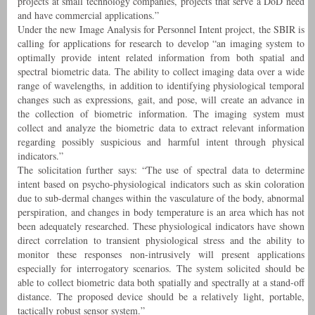
projects at small technology companies, projects that serve a DoD need
and have commercial applications.”
Under the new Image Analysis for Personnel Intent project, the SBIR is
calling for applications for research to develop “an imaging system to
optimally provide intent related information from both spatial and
spectral biometric data. The ability to collect imaging data over a wide
range of wavelengths, in addition to identifying physiological temporal
changes such as expressions, gait, and pose, will create an advance in
the collection of biometric information. The imaging system must
collect and analyze the biometric data to extract relevant information
regarding possibly suspicious and harmful intent through physical
indicators.”
The solicitation further says: “The use of spectral data to determine
intent based on psycho-physiological indicators such as skin coloration
due to sub-dermal changes within the vasculature of the body, abnormal
perspiration, and changes in body temperature is an area which has not
been adequately researched. These physiological indicators have shown
direct correlation to transient physiological stress and the ability to
monitor these responses non-intrusively will present applications
especially for interrogatory scenarios. The system solicited should be
able to collect biometric data both spatially and spectrally at a stand-off
distance. The proposed device should be a relatively light, portable,
tactically robust sensor system.”