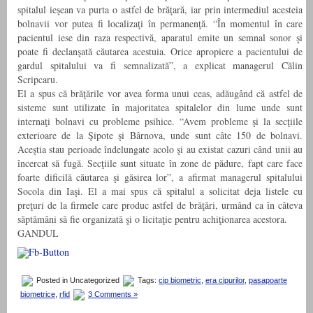
spitalul ieşean va purta o astfel de brăţară, iar prin intermediul acesteia
bolnavii vor putea fi localizaţi în permanenţă. “În momentul în care
pacientul iese din raza respectivă, aparatul emite un semnal sonor şi
poate fi declanşată căutarea acestuia. Orice apropiere a pacientului de
gardul spitalului va fi semnalizată”, a explicat managerul Călin
Scripcaru.
El a spus că brăţările vor avea forma unui ceas, adăugând că astfel de
sisteme sunt utilizate în majoritatea spitalelor din lume unde sunt
internaţi bolnavi cu probleme psihice. “Avem probleme şi la secţiile
exterioare de la Şipote şi Bârnova, unde sunt câte 150 de bolnavi.
Aceştia stau perioade îndelungate acolo şi au existat cazuri când unii au
încercat să fugă. Secţiile sunt situate în zone de pădure, fapt care face
foarte dificilă căutarea şi găsirea lor”, a afirmat managerul spitalului
Socola din Iaşi. El a mai spus că spitalul a solicitat deja listele cu
preţuri de la firmele care produc astfel de brăţări, urmând ca în câteva
săptămâni să fie organizată şi o licitaţie pentru achiţionarea acestora.
GANDUL
Posted in Uncategorized
Tags:
cip biometric
,
era cipurilor
,
pasapoarte
biometrice
,
rfid
3 Comments »