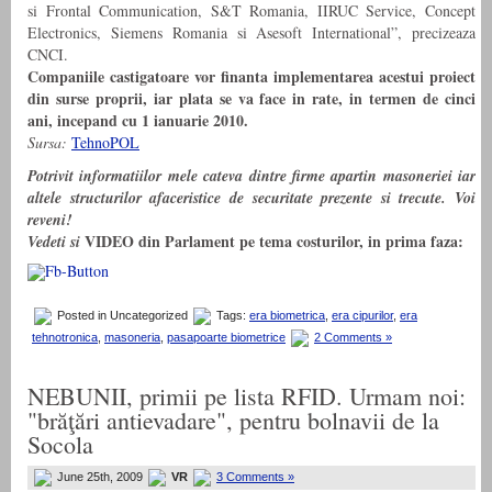
si Frontal Communication, S&T Romania, IIRUC Service, Concept
Electronics, Siemens Romania si Asesoft International”, precizeaza
CNCI.
Companiile castigatoare vor finanta implementarea acestui proiect
din surse proprii, iar plata se va face in rate, in termen de cinci
ani, incepand cu 1 ianuarie 2010.
Sursa:
TehnoPOL
Potrivit informatiilor mele cateva dintre firme apartin masoneriei iar
altele structurilor afaceristice de securitate prezente si trecute. Voi
reveni!
VIDEO din Parlament pe tema costurilor, in prima faza:
Vedeti si
Posted in Uncategorized
Tags:
era biometrica
,
era cipurilor
,
era
tehnotronica
,
masoneria
,
pasapoarte biometrice
2 Comments »
NEBUNII, primii pe lista RFID. Urmam noi:
"brăţări antievadare", pentru bolnavii de la
Socola
June 25th, 2009
VR
3 Comments »