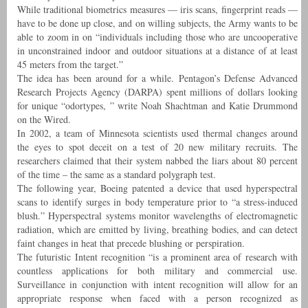
While traditional biometrics measures — iris scans, fingerprint reads —
have to be done up close, and on willing subjects, the Army wants to be
able to zoom in on “individuals including those who are uncooperative
in unconstrained indoor and outdoor situations at a distance of at least
45 meters from the target.”
The idea has been around for a while. Pentagon’s Defense Advanced
Research Projects Agency (DARPA) spent millions of dollars looking
for unique “odortypes, ” write Noah Shachtman and Katie Drummond
on the Wired.
In 2002, a team of Minnesota scientists used thermal changes around
the eyes to spot deceit on a test of 20 new military recruits. The
researchers claimed that their system nabbed the liars about 80 percent
of the time – the same as a standard polygraph test.
The following year, Boeing patented a device that used hyperspectral
scans to identify surges in body temperature prior to “a stress-induced
blush.” Hyperspectral systems monitor wavelengths of electromagnetic
radiation, which are emitted by living, breathing bodies, and can detect
faint changes in heat that precede blushing or perspiration.
The futuristic Intent recognition “is a prominent area of research with
countless applications for both military and commercial use.
Surveillance in conjunction with intent recognition will allow for an
appropriate response when faced with a person recognized as