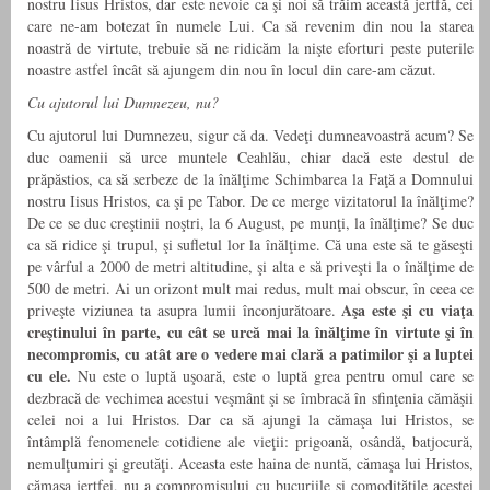
nostru Iisus Hristos, dar este nevoie ca şi noi să trăim această jertfă, cei
care ne-am botezat în numele Lui. Ca să revenim din nou la starea
noastră de virtute, trebuie să ne ridicăm la nişte eforturi peste puterile
noastre astfel încât să ajungem din nou în locul din care-am căzut.
Cu ajutorul lui Dumnezeu, nu?
Cu ajutorul lui Dumnezeu, sigur că da. Vedeţi dumneavoastră acum? Se
duc oamenii să urce muntele Ceahlău, chiar dacă este
destul de
prăpăstios, ca să serbeze de la înălţime Schimbarea la Faţă a Domnului
nostru Iisus Hristos, ca şi pe Tabor. De ce merge vizitatorul la înălţime?
De ce se duc creştinii noştri, la 6 August, pe munţi, la înălţime? Se duc
ca să ridice şi trupul, şi sufletul lor la înălţime. Că una este să te găseşti
pe vârful a 2000 de metri altitudine, şi alta e să priveşti la o înălţime de
500 de metri. Ai un orizont mult mai redus, mult mai obscur, în ceea ce
Aşa este şi cu viaţa
priveşte viziunea ta asupra lumii înconjurătoare.
creştinului în parte, cu cât se urcă mai la înălţime în virtute şi în
necompromis, cu atât are o vedere mai clară a patimilor şi a luptei
cu ele.
Nu este o luptă uşoară, este o luptă grea pentru omul care se
dezbracă de vechimea acestui veşmânt şi se îmbracă în sfinţenia cămăşii
celei noi a lui Hristos. Dar ca să ajungi la cămaşa lui Hristos, se
întâmplă fenomenele cotidiene ale vieţii: prigoană, osândă, batjocură,
nemulţumiri şi greutăţi. Aceasta este haina de nuntă, cămaşa lui Hristos,
cămaşa jertfei, nu a compromisului cu bucuriile şi comodităţile acestei