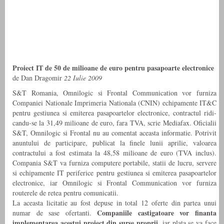
Proiect IT de 50 de milioane de euro pentru pasapoarte electronice
de Dan Dragomir
22 Iulie 2009
S&T Romania, Omnilogic si Frontal Communication vor furniza
Companiei Nationale Imprimeria Nationala (CNIN) echipamente IT&C
pentru gestiunea si emiterea pasa­poar­­telor electronice, contractul ridi­
candu-se la 31,49 milioane de euro, fara TVA, scrie Mediafax. Oficialii
S&T, Omnilogic si Frontal nu au comentat aceasta informatie. Potrivit
anuntului de participare, publicat la finele lunii aprilie, valoarea
contractului a fost estimata la 48,58 milioane de euro (TVA inclus).
Compania S&T va furniza computere portabile, statii de lucru, servere
si echipamente IT periferice pentru gestiunea si emiterea pasa­poar­telor
electronice, iar Omnilogic si Frontal Commu­nication vor furniza
routerele de retea pentru comunicatii.
La aceasta licitatie au fost depuse in total 12 oferte din partea unui
Companiile castigatoare vor finanta
numar de sase ofertanti.
implementarea acestui pro­iect din surse proprii
, iar plata se va face