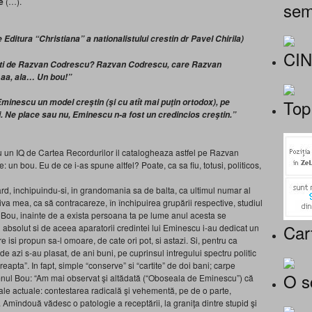
e
(…).
sem
e Editura “Christiana” a nationalistului crestin dr Pavel Chirila)
CI
veti de Razvan Codrescu? Razvan Codrescu, care Razvan
aa, ala… Un bou!”
Top
Eminescu un model creştin (şi cu atît mai puţin ortodox), pe
i. Ne place sau nu, Eminescu n-a fost un credincios creştin.”
 un IQ de Cartea Recordurilor il catalogheaza astfel pe Razvan
: un bou. Eu de ce i-as spune altfel? Poate, ca sa fiu, totusi, politicos,
d, inchipuindu-si, in grandomania sa de balta, ca ultimul numar al
va mea, ca să contracareze, în închipuirea grupării respective, studiul
Bou, inainte de a exista persoana ta pe lume anul acesta se
Car
absolut si de aceea aparatorii credintei lui Eminescu i-au dedicat un
e isi propun sa-l omoare, de cate ori pot, si astazi. Si, pentru ca
i de azi s-au plasat, de ani buni, pe cuprinsul intregului spectru politic
 dreapta”. In fapt, simple “conserve” si “cartite” de doi bani; carpe
O s
omnul Bou: “Am mai observat şi altădată (“Oboseala de Eminescu”) că
sale actuale: contestarea radicală şi vehementă, pe de o parte,
. Amîndouă vădesc o patologie a receptării, la graniţa dintre stupid şi