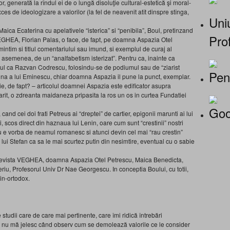
tor, generată la rîndul ei de o lungă disoluţie cultural-estetică şi moral-
ces de ideologizare a valorilor (la fel de neavenit atît dinspre stînga,
Uniu
aica Ecaterina cu apelativele “isterica” si “penibila”, Boul, pretinzand
Prof
VEGHEA, Florian Palas, o face, de fapt, pe doamna Aspazia Otel
amintim si titlul comentariului sau imund, si exemplul de curaj al
asemenea, de un “analfabetism isterizat”. Pentru ca, inainte ca
ptul ca Razvan Codrescu, folosindu-se de podiumul sau de “ziarist
Pen
ina a lui Eminescu, chiar doamna Aspazia il pune la punct, exemplar.
stie, de fapt? – articolul doamnei Aspazia este edificator asupra
garit, o zdreanta maidaneza pripasita la ros un os in curtea Fundatiei
Goo
 cand cei doi frati Petreus ai “dreptei” de cartier, epigonii marunti ai lui
i, scos direct din haznaua lui Lenin, oare cum sunt “crestinii” nostri
u e vorba de neamul romanesc si atunci devin cel mai “rau crestin”
ui Stefan ca sa le mai scurtez putin din nesimtire, eventual cu o sabie
 revista VEGHEA, doamna Aspazia Otel Petrescu, Maica Benedicta,
eriu, Profesorul Univ Dr Nae Georgescu. In conceptia Boului, cu totii,
tin-ortodox.
 studii care de care mai pertinente, care îmi ridică întrebări
ă nu mă jelesc când observ cum se demolează valorile ce le consider