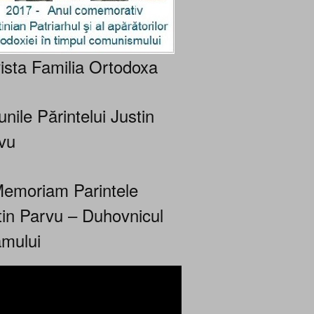
ista Familia Ortodoxa
nile Părintelui Justin
vu
Memoriam Parintele
tin Parvu – Duhovnicul
mului