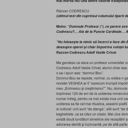
mai merită nici una dintre valorile tradiţional
Răzvan CODRESCU
(ultimul text din cuprinsul volumului tiparit d
Motto:
“Domnule Profesor (*), ce parere a
Codrescu?… Ala de la Puncte Cardinale… A
“Nu foloseşte la nimic să încerci a face din 
deasupra operei şi chiar împotriva voinţei lu
Razvan Codrescu Adolf Vasile Crivat
Ma gandesc ca daca un profesor universitar cu
Codrescu Adolf Vasile Crivat, atunci chiar asa e
o sa-i spun asa: “domnul Bou”.
Domnul Bou se repede, normal, cu oistea-n gar
revistei VEGHEA ar fi “oarecum încropit împotri
meu „Eminescu şi creştinismul””. Nu, domnule 
implinesc 120 de ani de la uciderea romanului 
numar intreg, pentru ca mai exista inca unii car
uciderea sa fie cat mai ritualica, asasinii platit
si cultural: unii sunt “de stanga”, altii sunt “de
kaghebiste, ca sa citez un clasic. Mai zice d
există două fundături simetrice ale receptării 
adorarea sterilă şi lozincardă, pe de altă parte