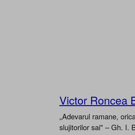
Victor Roncea 
„Adevarul ramane, oricar
slujitorilor sai" – Gh. I. 