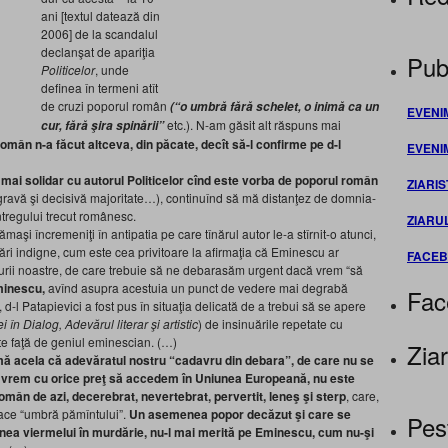
ani [textul datează din
2006] de la scandalul
declanşat de apariţia
Publ
Politicelor
, unde
definea în termeni atît
de cruzi poporul român
(“o umbră fără schelet, o inimă ca un
EVENI
etc.). N-am găsit alt răspuns mai
cur, fără şira spinării”
român n-a făcut altceva, din păcate, decît să-l confirme pe d-l
EVENI
mai solidar cu autorul Politicelor cînd este vorba de poporul român
ZIARIS
-o gravă şi decisivă majoritate…), continuînd să mă distanţez de domnia-
întregului trecut românesc.
ZIARU
maşi încremeniţi în antipatia pe care tînărul autor le-a stîrnit-o atunci,
ări indigne, cum este cea privitoare la afirmaţia că Eminescu ar
FACE
turii noastre, de care trebuie să ne debarasăm urgent dacă vrem “să
minescu,
avînd asupra acestuia un punct de vedere mai degrabă
Fac
 d-l Patapievici a fost pus în situaţia delicată de a trebui să se apere
i în Dialog, Adevărul literar şi artistic
) de insinuările repetate cu
ate faţă de geniul eminescian. (…)
Ziar
rmă acela că adevăratul nostru “cadavru din debara”, de care nu se
 vrem cu orice preţ să accedem în Uniunea Europeană, nu este
omân de azi, decerebrat, nevertebrat, pervertit, leneş şi sterp
, care,
 face “umbră pămîntului”.
Un asemenea popor decăzut şi care se
Pes
ea viermelui în murdărie, nu-l mai merită pe Eminescu, cum nu-şi