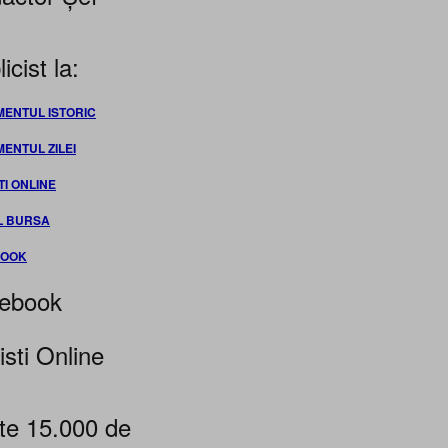
icist la:
MENTUL ISTORIC
MENTUL ZILEI
TI ONLINE
L BURSA
BOOK
ebook
isti Online
te 15.000 de