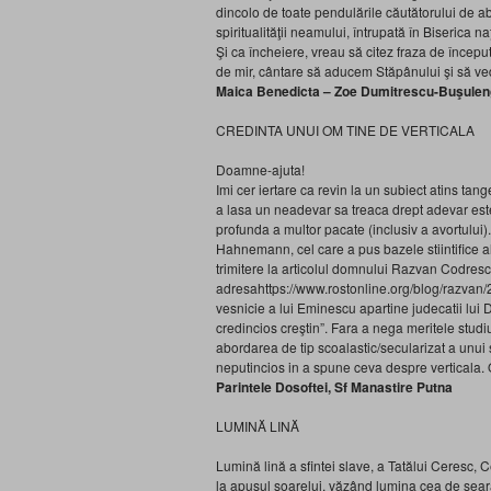
dincolo de toate pendulările căutătorului de a
spiritualităţii neamului, întrupată în Biserica na
Şi ca încheiere, vreau să citez fraza de începu
de mir, cântare să aducem Stăpânului şi să vede
Maica Benedicta – Zoe Dumitrescu-Buşule
CREDINTA UNUI OM TINE DE VERTICALA
Doamne-ajuta!
Imi cer iertare ca revin la un subiect atins tange
a lasa un neadevar sa treaca drept adevar est
profunda a multor pacate (inclusiv a avortului)
Hahnemann, cel care a pus bazele stiintifice 
trimitere la articolul domnului Razvan Codrescu
adresahttps://www.rostonline.org/blog/razvan/20
vesnicie a lui Eminescu apartine judecatii lui
credincios creştin”. Fara a nega meritele stud
abordarea de tip scoalastic/secularizat a unui 
neputincios in a spune ceva despre verticala. O
Parintele Dosoftei, Sf Manastire Putna
LUMINĂ LINĂ
Lumină lină a sfintei slave, a Tatălui Ceresc, C
la apusul soarelui, văzând lumina cea de sear