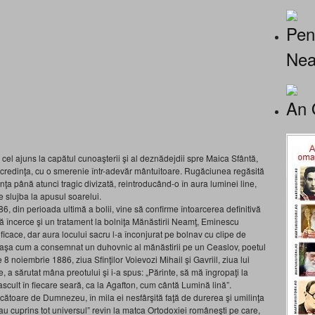
Pen
Nea
An 
cel ajuns la capătul cunoaşterii şi al deznădejdii spre Maica Sfântă,
 credinţa, cu o smerenie într-adevăr mântuitoare. Rugăciunea regăsită
iinţa până atunci tragic divizată, reintroducând-o în aura luminei line,
 slujba la apusul soarelui.
886, din perioada ultimă a bolii, vine să confirme întoarcerea definitivă
să încerce şi un tratament la bolniţa Mănăstirii Neamţ, Eminescu
icace, dar aura locului sacru l-a înconjurat pe bolnav cu clipe de
i, aşa cum a consemnat un duhovnic al mănăstirii pe un Ceaslov, poetul
e 8 noiembrie 1886, ziua Sfinţilor Voievozi Mihail şi Gavriil, ziua lui
, a sărutat mâna preotului şi i-a spus: „Părinte, să mă îngropaţi la
ascult în fiecare seară, ca la Agafton, cum cântă Lumină lină”.
toare de Dumnezeu, în mila ei nesfârşită faţă de durerea şi umilinţa
ce au cuprins tot universul” revin la matca Ortodoxiei româneşti pe care,