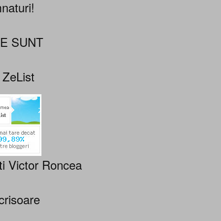
naturi!
NE SUNT
 ZeList
ti Victor Roncea
crisoare