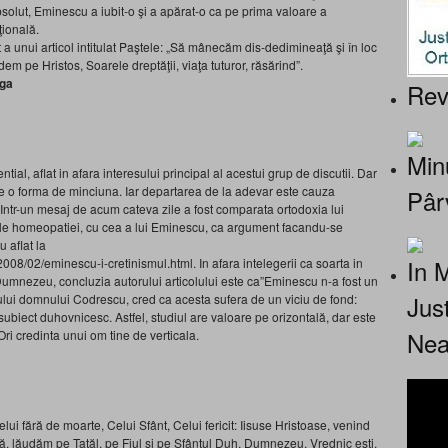
bsolut, Eminescu a iubit-o şi a apărat-o ca pe prima valoare a
ţională.
t a unui articol intitulat Paştele: „Să mânecăm dis-dedimineaţă şi în loc
m pe Hristos, Soarele dreptăţii, viaţa tuturor, răsărind”.
nga
Rev
Minu
ntial, aflat in afara interesului principal al acestui grup de discutii. Dar
e o forma de minciuna. Iar departarea de la adevar este cauza
Pâr
.Intr-un mesaj de acum cateva zile a fost comparata ortodoxia lui
ale homeopatiei, cu cea a lui Eminescu, ca argument facandu-se
 aflat la
In 
08/02/eminescu-i-cretinismul.html. In afara intelegerii ca soarta in
 Dumnezeu, concluzia autorului articolului este ca”Eminescu n-a fost un
Jus
iului domnului Codrescu, cred ca acesta sufera de un viciu de fond:
subiect duhovnicesc. Astfel, studiul are valoare pe orizontală, dar este
Nea
ri credinta unui om tine de verticala.
elui fără de moarte, Celui Sfânt, Celui fericit: Iisuse Hristoase, venind
ă, lăudăm pe Tatăl, pe Fiul şi pe Sfântul Duh, Dumnezeu. Vrednic eşti,