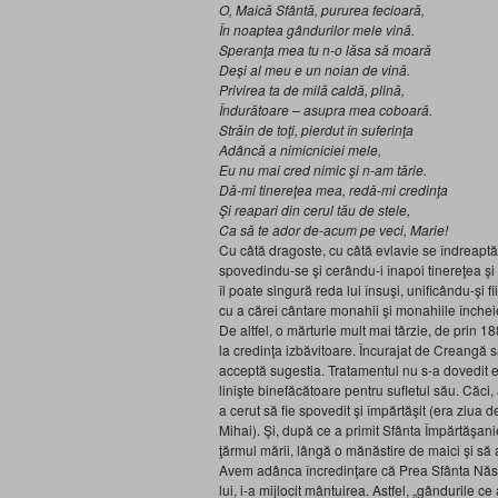
O, Maică Sfântă, pururea fecioară,
În noaptea gândurilor mele vină.
Speranţa mea tu n-o lăsa să moară
Deşi al meu e un noian de vină.
Privirea ta de milă caldă, plină,
Îndurătoare – asupra mea coboară.
Străin de toţi, pierdut în suferinţa
Adâncă a nimicniciei mele,
Eu nu mai cred nimic şi n-am tărie.
Dă-mi tinereţea mea, redă-mi credinţa
Şi reapari din cerul tău de stele,
Ca să te ador de-acum pe veci, Marie!
Cu câtă dragoste, cu câtă evlavie se îndreaptă 
spovedindu-se şi cerându-i înapoi tinereţea şi
îl poate singură reda lui însuşi, unificându-şi f
cu a cărei cântare monahii şi monahiile încheie
De altfel, o mărturie mult mai târzie, de prin 1
la credinţa izbăvitoare. Încurajat de Creangă 
acceptă sugestia. Tratamentul nu s-a dovedit ef
linişte binefăcătoare pentru sufletul său. Căc
a cerut să fie spovedit şi împărtăşit (era ziua d
Mihai). Şi, după ce a primit Sfânta Împărtăşanie
ţărmul mării, lângă o mănăstire de maici şi să 
Avem adânca încredinţare că Prea Sfânta Născă
lui, i-a mijlocit mântuirea. Astfel, „gândurile 