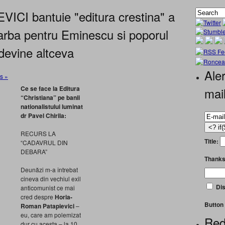
CI bantuie "editura crestina" a
scarba pentru Eminescu si poporul
devine altceva
Aler
s »
Ce se face la Editura
mai
“Christiana” pe banii
nationalistului luminat
dr Pavel Chirila:
RECURS LA
Title:
“CADAVRUL DIN
DEBARA”
Thanks
Deunăzi m-a întrebat
cineva din vechiul exil
Dis
anticomunist ce mai
cred despre
Horia-
Button 
Roman Patapievici
–
eu, care am polemizat
Red
dur cu acesta – la 10