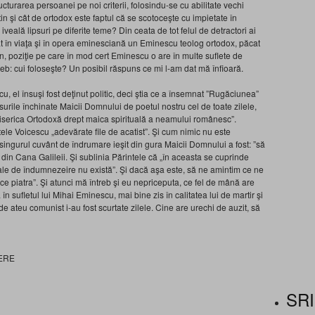
cturarea persoanei pe noi criterii, folosindu-se cu abilitate vechi
in şi cât de ortodox este faptul că se scotoceşte cu impietate în
eală lipsuri pe diferite teme? Din ceata de tot felul de detractori ai
 aflat în viaţa şi în opera eminesciană un Eminescu teolog ortodox, păcat
ân, poziţie pe care în mod cert Eminescu o are în multe suflete de
eb: cui foloseşte? Un posibil răspuns ce mi l-am dat mă înfioară.
, el însuşi fost deţinut politic, deci ştia ce a însemnat ”Rugăciunea”
surile închinate Maicii Domnului de poetul nostru cel de toate zilele,
iserica Ortodoxă drept maica spirituală a neamului românesc”.
ele Voicescu „adevărate file de acatist”. Şi cum nimic nu este
singurul cuvânt de îndrumare ieşit din gura Maicii Domnului a fost: ”să
ta din Cana Galileii. Şi sublinia Părintele că „în aceasta se cuprinde
cale de îndumnezeire nu există”. Şi dacă aşa este, să ne amintim ce ne
ice piatra”. Şi atunci mă întreb şi eu nepriceputa, ce fel de mână are
în sufletul lui Mihai Eminescu, mai bine zis în calitatea lui de martir şi
e ateu comunist i-au fost scurtate zilele. Cine are urechi de auzit, să
ERE
SRI