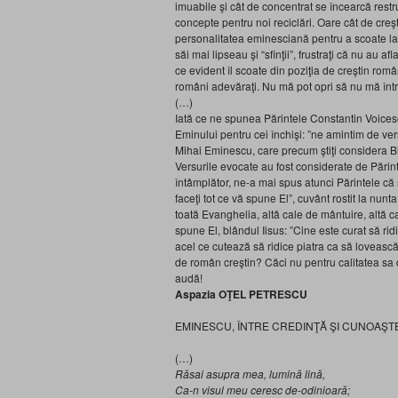
imuabile şi cât de concentrat se încearcă restru
concepte pentru noi reciclări. Oare cât de creşt
personalitatea eminesciană pentru a scoate la iv
săi mai lipseau şi “sfinţii”, frustraţi că nu au
ce evident îl scoate din poziţia de creştin rom
români adevăraţi. Nu mă pot opri să nu mă într
(…)
Iată ce ne spunea Părintele Constantin Voicescu
Eminului pentru cei închişi: ”ne amintim de ver
Mihai Eminescu, care precum ştiţi considera B
Versurile evocate au fost considerate de Părint
întâmplător, ne-a mai spus atunci Părintele că 
faceţi tot ce vă spune El”, cuvânt rostit la nun
toată Evanghelia, altă cale de mântuire, altă 
spune El, blândul Iisus: ”Cine este curat să rid
acel ce cutează să ridice piatra ca să lovească 
de român creştin? Căci nu pentru calitatea sa d
audă!
Aspazia OŢEL PETRESCU
EMINESCU, ÎNTRE CREDINŢĂ ŞI CUNOAŞT
(…)
Răsai asupra mea, lumină lină,
Ca-n visul meu ceresc de-odinioară;