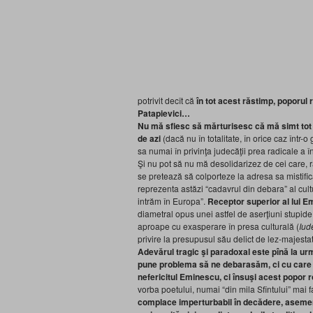
potrivit decît că
în tot acest răstimp, poporul 
Patapievici…
Nu mă sfiesc să mărturisesc că mă simt tot 
de azi
(dacă nu în totalitate, în orice caz într
sa numai în privinţa judecăţii prea radicale a 
Şi nu pot să nu mă desolidarizez de cei care, ră
se pretează să colporteze la adresa sa mistific
reprezenta astăzi “cadavrul din debara” al cul
intrăm în Europa”.
Receptor superior al lui E
diametral opus unei astfel de aserţiuni stupide,
aproape cu exasperare în presa culturală (
Iude
privire la presupusul său delict de lez-majest
Adevărul tragic şi paradoxal este pînă la u
pune problema să ne debarasăm, ci cu care
nefericitul Eminescu, ci însuşi acest popor r
vorba poetului, numai “din mila Sfîntului” mai
complace imperturbabil în decădere, asemen