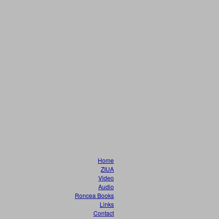
Home
ZIUA
Video
Audio
Roncea Books
Links
Contact