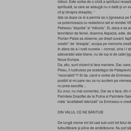
ridicol. Este vorba de o criză a spiritului recep
spirituală, la care se adaugă nu o dată şi un ex
cît şi dinspre dreapta). “
Iata ca dupa ce si-a permis sa o jigneasca pe M
ca polemizeaza cu redactorul sef al revistei 
Petrescu “stupida” si “ridicola”. Si, daca e sa 
temnitelor de femei, doamna Aspazia, este, de 
Florian Palas sa observe, pe drept cuvant, fa
crestin” de “dreapta”, scuipa pe memoria crest
In afara de a-i rosti numele – normal, cine i-l 
adevaratei sale blane, nu de lup si de catel ji
Noua Europa.
Da, stiu, sunt violent si fara maniere. Dar, oare,
Plesu, il lustruiesc pe scatofagul de Patapievic
“rezonabili”?! Si da, cand e vorba de Eminesc
posibil si-mi pare rau ca nu suntem pe vremea l
nu prea ascutita…
Eu unul, nu mai comentez. Dar sa o faca, din
Parintele Dosoftei de la Putna si Parintele Gal
niste “analfabeti isterizati” ca Eminescu e cres
DIN VALUL CE NE BÂNTUIE
De lungă vreme îmi tot cad sub ochi tot felul de
tulburătoare şi pline de amărăciune. Nu pot s