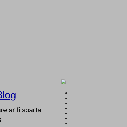
Blog
e ar fi soarta
B.