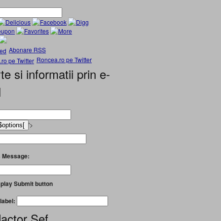
Abonare RSS
Roncea.ro pe Twitter
te si informatii prin e-
l
'>
 Message:
play Submit button
label:
actor Șef