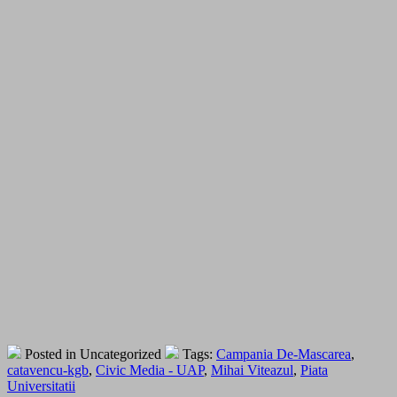
Posted in Uncategorized
Tags:
Campania De-Mascarea
,
catavencu-kgb
,
Civic Media - UAP
,
Mihai Viteazul
,
Piata
Universitatii