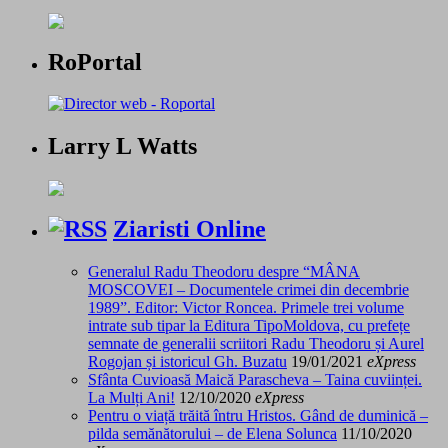
RoPortal
Larry L Watts
Ziaristi Online
Generalul Radu Theodoru despre “MÂNA
MOSCOVEI – Documentele crimei din decembrie
1989”. Editor: Victor Roncea. Primele trei volume
intrate sub tipar la Editura TipoMoldova, cu prefețe
semnate de generalii scriitori Radu Theodoru și Aurel
Rogojan și istoricul Gh. Buzatu
19/01/2021
eXpress
Sfânta Cuvioasă Maică Parascheva – Taina cuviinței.
La Mulți Ani!
12/10/2020
eXpress
Pentru o viață trăită întru Hristos. Gând de duminică –
pilda semănătorului – de Elena Solunca
11/10/2020