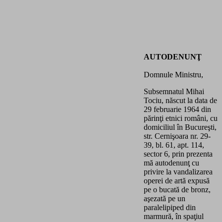
AUTODENUNŢ
Domnule Ministru,
Subsemnatul Mihai
Tociu, născut la data de
29 februarie 1964 din
părinţi etnici români, cu
domiciliul în Bucureşti,
str. Cernişoara nr. 29-
39, bl. 61, apt. 114,
sector 6, prin prezenta
mă autodenunţ cu
privire la vandalizarea
operei de artă expusă
pe o bucată de bronz,
aşezată pe un
paralelipiped din
marmură, în spaţiul