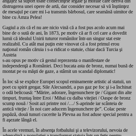
angajez să suport toate consecinţele legale şi morale care derivă din
distrugerea unei opere de artă, dar consider necesar să vă înştiinţez
de mesajul pe care mi l-a transmis bărbosul, care seamănă uimitor de
bine cu Amza Pelea!
Gagiul a zis că el nu are nicio vină că a fost pus acolo acum mai
bine de o sută de ani, în 1873, pe motiv că ar fi cel care a dovedit
lumii că idealul Unirii tuturor românilor într-un singur stat este
realizabil. Cu atât mai puţin este vinovat că a fost primul erou
naţional român căruia i s-a ridicat o statuie, chiar dacă Turcia şi
Austria
s-au opus pe motiv că gestul reprezenta o manifestare de
independenţă a României. Deci bucata asta de bronz, numai bună de
montat pe ea măşti de gaze, a stârnit un scandal diplomatic!
În loc să se explice Europei scopul eminamente artistic al statuii, un
poet cu spirit gregar, Sile Alecsandri, a pus gaz pe foc şi i-a închinat
o odă belicoasă: “Mărire, adorare, îngenunchere ţie / Gigant din alte
timpuri, fruntaş între Eroi / Mihai cu dalba vitejiei / Oaspe de bronz
scump nouă / Sosit azi printre noi /…/ S-aprinde iar scânteia de
antică vitejie / În noi care aducem îngenunchere ţie”. Colac peste
pupăză, două tunuri cucerite la Plevna au fost aduse special pentru a
fi aşezate lângă el.
În acele vremuri, în absenţa fotbalului şi a televizorului, nevoia de
adrenalină a populaţiei a transformat statuia într-un fetiş pentru