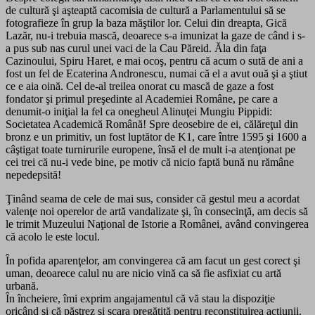
de cultură şi aşteaptă cacomisia de cultură a Parlamentului să se
fotografieze în grup la baza măştilor lor. Celui din dreapta, Gică
Lazăr, nu-i trebuia mască, deoarece s-a imunizat la gaze de când i s-
a pus sub nas curul unei vaci de la Cau Păreid. Ăla din faţa
Cazinoului, Spiru Haret, e mai ocoş, pentru că acum o sută de ani a
fost un fel de Ecaterina Andronescu, numai că el a avut ouă şi a ştiut
ce e aia oină. Cel de-al treilea onorat cu mască de gaze a fost
fondator şi primul preşedinte al Academiei Române, pe care a
denumit-o iniţial la fel ca onegheul Alinuţei Mungiu Pippidi:
Societatea Academică Română! Spre deosebire de ei, călăreţul din
bronz e un primitiv, un fost luptător de K1, care între 1595 şi 1600 a
câştigat toate turnirurile europene, însă el de mult i-a atenţionat pe
cei trei că nu-i vede bine, pe motiv că nicio faptă bună nu rămâne
nepedepsită!
Ţinând seama de cele de mai sus, consider că gestul meu a acordat
valenţe noi operelor de artă vandalizate şi, în consecinţă, am decis să
le trimit Muzeului Naţional de Istorie a Românei, având convingerea
că acolo le este locul.
În pofida aparenţelor, am convingerea că am facut un gest corect şi
uman, deoarece calul nu are nicio vină ca să fie asfixiat cu artă
urbană.
În încheiere, îmi exprim angajamentul că vă stau la dispoziţie
oricând şi că păstrez şi scara pregătită pentru reconstituirea acţiunii.