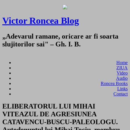
Victor Roncea Blog
„Adevarul ramane, oricare ar fi soarta
slujitorilor sai" – Gh. I. B.
Home
ZIUA
Video
Audio
Roncea Books
Links
Contact
ELIBERATORUL LUI MIHAI
VITEAZUL DE AGRESIUNEA
CATAVENCU-BUSCU-PALEOLOGU.
Autodenuntul lui Mihai Tociu, membru