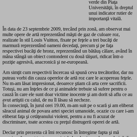
verde din Piaţa
Universităţii, în dreptul
unui indicator rutier de
importanţă vitală.
În data de 23 septembrie 2009, trecând prin zonă, am observat mai
multe opere de artă reprezentând măşti de gaz de culoare roz,
realizate în stil Louis Vuitton, fixate pe feţele a trei bucăţi de
marmură reprezentând oameni decedaţi, precum şi pe faţa
respectivei bucăţi de bronz, reprezentând un bătăuş călare, având în
mâna stângă un obiect contondent cu două tăişuri, ridicat într-o
poziţie agresivă, anacronică şi ne-europeană.
Am simţit cum respectivii încercau să spună ceva trecătorilor, dar nu
puteau vorbi din cauza operelor de artă roz care le acopereau feţele.
Nu m-am lăsat impresionat, deoarece ştiam că arta cere sacrificii.
Totuşi, nu am înţeles de ce şi animalele trebuie să sufere pentru o
cauză în care ele sunt doar victime inocente şi am dorit să aflu ce au
avut artiştii cu calul, de nu îl lăsau să necheze.
În consecinţă, în jurul orei 19.00, m-am suit pe o scară şi am eliberat
săracul animal de povara artei speciei umanoide, ocazie cu care i-am
eliberat faţa şi cetăţeanului violent, pentru a nu fi acuzat de
discriminare, toate acestea cu preţul distrugerii operei de artă.
Declar prin prezenta că îmi recunosc în întregime fapta şi mă