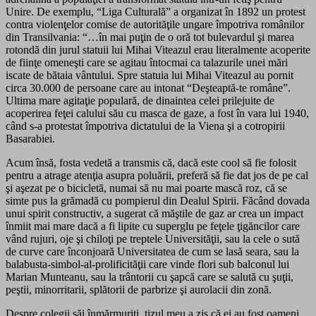
Unire. De exemplu, “Liga Culturală” a organizat în 1892 un protest
contra violenţelor comise de autorităţile ungare împotriva românilor
din Transilvania: “…în mai puţin de o oră tot bulevardul şi marea
rotondă din jurul statuii lui Mihai Viteazul erau literalmente acoperite
de fiinţe omeneşti care se agitau întocmai ca talazurile unei mări
iscate de bătaia vântului. Spre statuia lui Mihai Viteazul au pornit
circa 30.000 de persoane care au intonat “Deşteaptă-te române”.
Ultima mare agitaţie populară, de dinaintea celei prilejuite de
acoperirea feţei calului său cu masca de gaze, a fost în vara lui 1940,
când s-a protestat împotriva dictatului de la Viena şi a cotropirii
Basarabiei.
Acum însă, fosta vedetă a transmis că, dacă este cool să fie folosit
pentru a atrage atenţia asupra poluării, preferă să fie dat jos de pe cal
şi aşezat pe o bicicletă, numai să nu mai poarte mască roz, că se
simte pus la grămadă cu pompierul din Dealul Spirii. Făcând dovada
unui spirit constructiv, a sugerat că măştile de gaz ar crea un impact
înmiit mai mare dacă a fi lipite cu superglu pe feţele ţigăncilor care
vând rujuri, oje şi chiloţi pe treptele Universităţii, sau la cele o sută
de curve care înconjoară Universitatea de cum se lasă seara, sau la
balabusta-simbol-al-prolificităţii care vinde flori sub balconul lui
Marian Munteanu, sau la trântorii cu şapcă care se salută cu şuţii,
peştii, minorritarii, splătorii de parbrize şi aurolacii din zonă.
Despre colegii săi înmărmuriţi, tizul meu a zis că ei au fost oameni