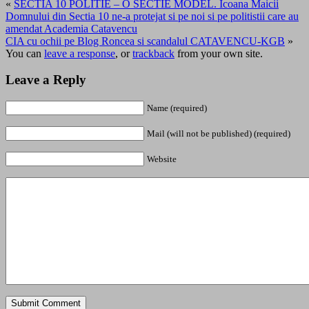
«
SECTIA 10 POLITIE – O SECTIE MODEL. Icoana Maicii
Domnului din Sectia 10 ne-a protejat si pe noi si pe politistii care au
amendat Academia Catavencu
CIA cu ochii pe Blog Roncea si scandalul CATAVENCU-KGB
»
You can
leave a response
, or
trackback
from your own site.
Leave a Reply
Name (required)
Mail (will not be published) (required)
Website