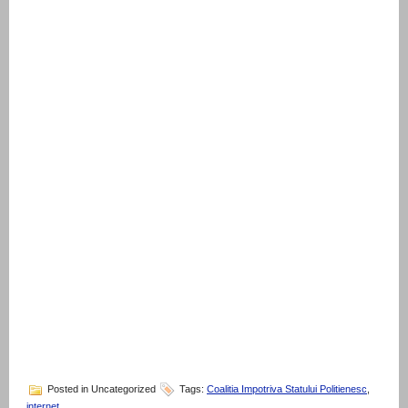
Posted in Uncategorized
Tags:
Coalitia Impotriva Statului Politienesc
,
internet