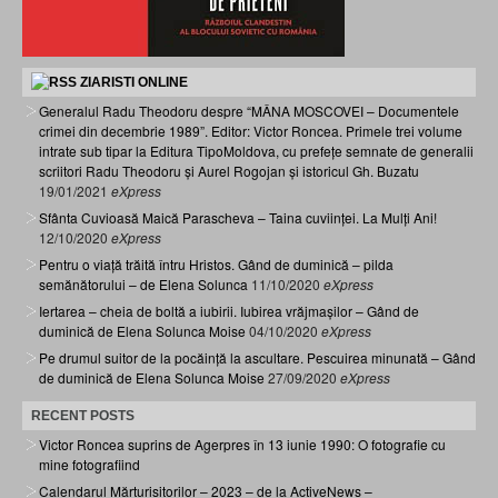
ZIARISTI ONLINE
Generalul Radu Theodoru despre “MÂNA MOSCOVEI – Documentele
crimei din decembrie 1989”. Editor: Victor Roncea. Primele trei volume
intrate sub tipar la Editura TipoMoldova, cu prefețe semnate de generalii
scriitori Radu Theodoru și Aurel Rogojan și istoricul Gh. Buzatu
19/01/2021
eXpress
Sfânta Cuvioasă Maică Parascheva – Taina cuviinței. La Mulți Ani!
12/10/2020
eXpress
Pentru o viață trăită întru Hristos. Gând de duminică – pilda
semănătorului – de Elena Solunca
11/10/2020
eXpress
Iertarea – cheia de boltă a iubirii. Iubirea vrăjmașilor – Gând de
duminică de Elena Solunca Moise
04/10/2020
eXpress
Pe drumul suitor de la pocăință la ascultare. Pescuirea minunată – Gând
de duminică de Elena Solunca Moise
27/09/2020
eXpress
RECENT POSTS
Victor Roncea suprins de Agerpres în 13 iunie 1990: O fotografie cu
mine fotografiind
Calendarul Mărturisitorilor – 2023 – de la ActiveNews –