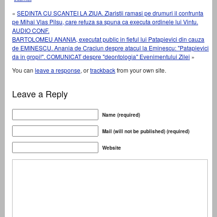
«
SEDINTA CU SCANTEI LA ZIUA. Ziaristii ramasi pe drumuri il confrunta
pe Mihai Vlas Pilsu, care refuza sa spuna ca executa ordinele lui Vintu.
AUDIO CONF.
BARTOLOMEU ANANIA, executat public in fieful lui Patapievici din cauza
de EMINESCU. Anania de Craciun despre atacul la Eminescu: "Patapievici
da in gropi!". COMUNICAT despre "deontologia" Evenimentului Zilei
»
You can
leave a response
, or
trackback
from your own site.
Leave a Reply
Name (required)
Mail (will not be published) (required)
Website