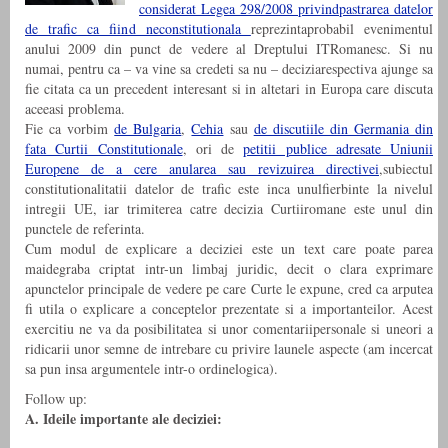
considerat Legea 298/2008 privindpastrarea datelor
de trafic ca fiind neconstitutionala
reprezintaprobabil evenimentul
anului 2009 din punct de vedere al Dreptului ITRomanesc. Si nu
numai, pentru ca – va vine sa credeti sa nu – deciziarespectiva ajunge sa
fie citata ca un precedent interesant si in altetari in Europa care discuta
aceeasi problema.
Fie ca vorbim
de Bulgaria
,
Cehia
sau
de discutiile din Germania din
fata Curtii Constitutionale
, ori de
petitii publice adresate Uniunii
Europene de a cere anularea sau revizuirea directivei
,subiectul
constitutionalitatii datelor de trafic este inca unulfierbinte la nivelul
intregii UE, iar trimiterea catre decizia Curtiiromane este unul din
punctele de referinta.
Cum modul de explicare a deciziei este un text care poate parea
maidegraba criptat intr-un limbaj juridic, decit o clara exprimare
apunctelor principale de vedere pe care Curte le expune, cred ca arputea
fi utila o explicare a conceptelor prezentate si a importanteilor. Acest
exercitiu ne va da posibilitatea si unor comentariipersonale si uneori a
ridicarii unor semne de intrebare cu privire launele aspecte (am incercat
sa pun insa argumentele intr-o ordinelogica).
Follow up:
A. Ideile importante ale deciziei: