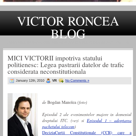
VICTOR RONCEA
BLOG
„ADEVARUL RAMANE, ORICARE AR FI SOARTA SLUJITORILOR SAI" – GH. I. B.
MICI VICTORII impotriva statului
politienesc: Legea pastrarii datelor de trafic
considerata neconstitutionala
January 12th, 2010
VR
No Comments »
de
Bogdan Manolea
(foto)
Episodul 2 ale evenimentelor majore in domeniul
dreptului ITC. (vezi si
Episodul 1 – adoptarea
pachetului telecom
)
DeciziaCurtii Constitutionale (CCR) care a