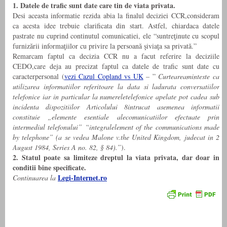
1. Datele de trafic sunt date care tin de viata privata.
Desi aceasta informatie rezida abia la finalul deciziei CCR,consideram
ca acesta idee trebuie clarificata din start. Astfel, chiardaca datele
pastrate nu cuprind continutul comunicatiei, ele “suntreţinute cu scopul
furnizării informaţiilor cu privire la persoană şiviaţa sa privată.”
Remarcam faptul ca decizia CCR nu a facut referire la deciziile
CEDO,care deja au precizat faptul ca datele de trafic sunt date cu
caracterpersonal (
vezi Cazul Copland vs UK
– ”
Curteareaminteste ca
utilizarea informatiilor referitoare la data si ladurata conversatiilor
telefonice iar in particular la numereletelefonice apelate pot cadea sub
incidenta dispozitiilor Articolului 8intrucat asemenea informatii
constituie „elemente esentiale alecomunicatiilor efectuate prin
intermediul telefonului” “integralelement of the communications made
by telephone” (a se vedea Malone v.the United Kingdom, judecat in 2
August 1984, Series A no. 82, § 84).”
).
2. Statul poate sa limiteze dreptul la viata privata, dar doar in
conditii bine specificate.
Legi-Internet.ro
Continuarea la