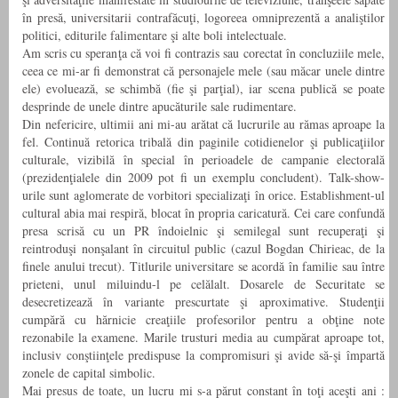
în presă, universitarii contrafăcuţi, logoreea omniprezentă a analiştilor
politici, editurile falimentare şi alte boli intelectuale.
Am scris cu speranţa că voi fi contrazis sau corectat în concluziile mele,
ceea ce mi-ar fi demonstrat că personajele mele (sau măcar unele dintre
ele) evoluează, se schimbă (fie şi parţial), iar scena publică se poate
desprinde de unele dintre apucăturile sale rudimentare.
Din nefericire, ultimii ani mi-au arătat că lucrurile au rămas aproape la
fel. Continuă retorica tribală din paginile cotidienelor şi publicaţiilor
culturale, vizibilă în special în perioadele de campanie electorală
(prezidenţialele din 2009 pot fi un exemplu concludent). Talk-show-
urile sunt aglomerate de vorbitori specializaţi în orice. Establishment-ul
cultural abia mai respiră, blocat în propria caricatură. Cei care confundă
presa scrisă cu un PR îndoielnic şi semilegal sunt recuperaţi şi
reintroduşi nonşalant în circuitul public (cazul Bogdan Chirieac, de la
finele anului trecut). Titlurile universitare se acordă în familie sau între
prieteni, unul miluindu-l pe celălalt. Dosarele de Securitate se
desecretizează în variante prescurtate şi aproximative. Studenţii
cumpără cu hărnicie creaţiile profesorilor pentru a obţine note
rezonabile la examene. Marile trusturi media au cumpărat aproape tot,
inclusiv conştiinţele predispuse la compromisuri şi avide să-şi împartă
zonele de capital simbolic.
Mai presus de toate, un lucru mi s-a părut constant în toţi aceşti ani :