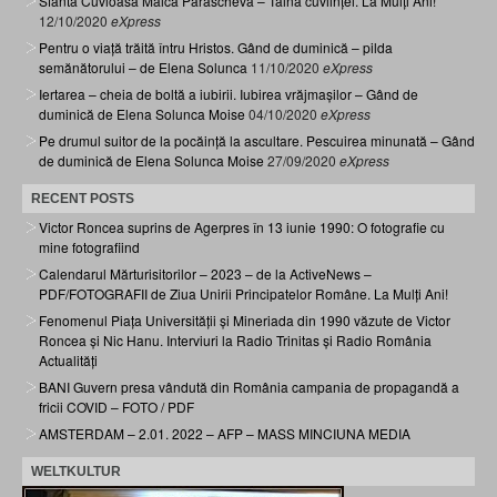
Sfânta Cuvioasă Maică Parascheva – Taina cuviinței. La Mulți Ani!
12/10/2020
eXpress
Pentru o viață trăită întru Hristos. Gând de duminică – pilda
semănătorului – de Elena Solunca
11/10/2020
eXpress
Iertarea – cheia de boltă a iubirii. Iubirea vrăjmașilor – Gând de
duminică de Elena Solunca Moise
04/10/2020
eXpress
Pe drumul suitor de la pocăință la ascultare. Pescuirea minunată – Gând
de duminică de Elena Solunca Moise
27/09/2020
eXpress
RECENT POSTS
Victor Roncea suprins de Agerpres în 13 iunie 1990: O fotografie cu
mine fotografiind
Calendarul Mărturisitorilor – 2023 – de la ActiveNews –
PDF/FOTOGRAFII de Ziua Unirii Principatelor Române. La Mulți Ani!
Fenomenul Piața Universității și Mineriada din 1990 văzute de Victor
Roncea și Nic Hanu. Interviuri la Radio Trinitas și Radio România
Actualități
BANI Guvern presa vândută din România campania de propagandă a
fricii COVID – FOTO / PDF
AMSTERDAM – 2.01. 2022 – AFP – MASS MINCIUNA MEDIA
WELTKULTUR