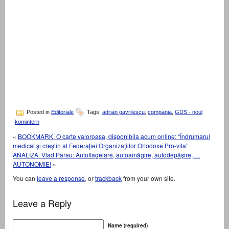
Posted in
Editoriale
Tags:
adrian gavrilescu
,
compania
,
GDS - noul
komintern
«
BOOKMARK. O carte valoroasa, disponibila acum online: “Îndrumarul
medical şi creştin al Federaţiei Organizaţiilor Ortodoxe Pro-vita”
ANALIZA. Vlad Parau: Autoflagelare, autoamăgire, autodepăşire, …
AUTONOMIE!
»
You can
leave a response
, or
trackback
from your own site.
Leave a Reply
Name (required)