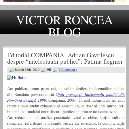
VICTOR RONCEA
BLOG
„ADEVARUL RAMANE, ORICARE AR FI SOARTA SLUJITORILOR SAI" – GH. I. B.
Editorial COMPANIA. Adrian Gavrilescu
despre “intelectualii publici”: Patima flegmei
March 18th, 2010
VR
1 Comment »
Am publicat, acum patru ani, un volum dedicat intelectualilor publici
din România postcomunistă (
Noii precupeţi. Intelectualii publici din
România de după 1989
, Compania, 2006). În acel moment nu am avut
intenţia unui studiu exhaustiv al subiectului, ci doar al unei introduceri
în temă, pe fundalul unor discuţii publice anterioare nesistematizate.
Am redactat atunci analize punctuale având ca obiect spaţiul cultural
românesc, referitoare la premiile trucate ale revistelor, la complicităţile
şi adversităţile manifestate în studiourile de televiziune, tranşeele săpate