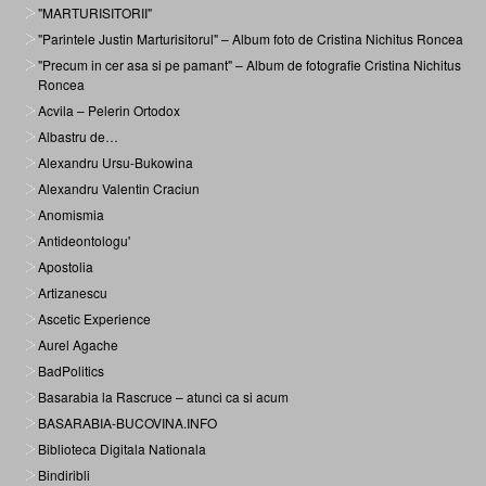
"MARTURISITORII"
"Parintele Justin Marturisitorul" – Album foto de Cristina Nichitus Roncea
"Precum in cer asa si pe pamant" – Album de fotografie Cristina Nichitus
Roncea
Acvila – Pelerin Ortodox
Albastru de…
Alexandru Ursu-Bukowina
Alexandru Valentin Craciun
Anomismia
Antideontologu'
Apostolia
Artizanescu
Ascetic Experience
Aurel Agache
BadPolitics
Basarabia la Rascruce – atunci ca si acum
BASARABIA-BUCOVINA.INFO
Biblioteca Digitala Nationala
Bindiribli