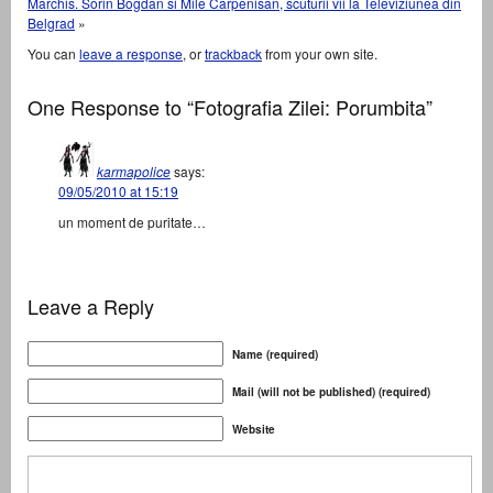
Marchis. Sorin Bogdan si Mile Carpenisan, scuturii vii la Televiziunea din
Belgrad
»
You can
leave a response
, or
trackback
from your own site.
One Response to “Fotografia Zilei: Porumbita”
karmapolice
says:
09/05/2010 at 15:19
un moment de puritate…
Leave a Reply
Name (required)
Mail (will not be published) (required)
Website