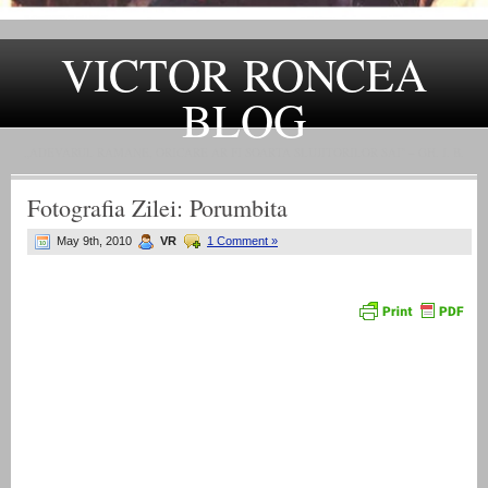
VICTOR RONCEA
BLOG
„ADEVARUL RAMANE, ORICARE AR FI SOARTA SLUJITORILOR SAI" – GH. I. B.
Fotografia Zilei: Porumbita
May 9th, 2010
VR
1 Comment »