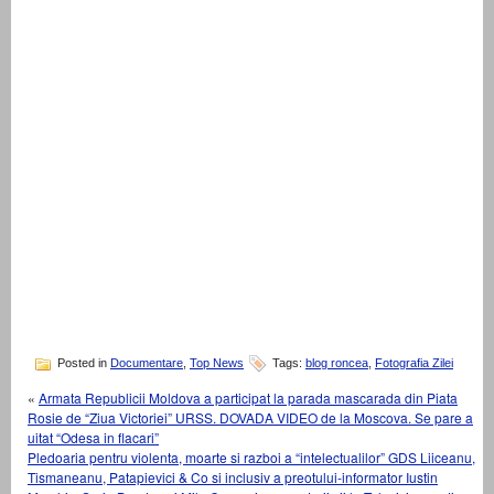
Posted in
Documentare
,
Top News
Tags:
blog roncea
,
Fotografia Zilei
«
Armata Republicii Moldova a participat la parada mascarada din Piata
Rosie de “Ziua Victoriei” URSS. DOVADA VIDEO de la Moscova. Se pare a
uitat “Odesa in flacari”
Pledoaria pentru violenta, moarte si razboi a “intelectualilor” GDS Liiceanu,
Tismaneanu, Patapievici & Co si inclusiv a preotului-informator Iustin