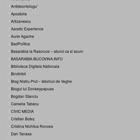
Antideontologu'
Apostolia
Artizanescu
Ascetic Experience
Aurel Agache
BadPolitics
Basarabia la Rascruce – atunci ca si acum
BASARABIA-BUCOVINA.INFO
Biblioteca Digitala Nationala
Bindiribli
Blog Nistru Prut – Istoricul de Veghe
Blogul lui Donkeypapuas
Bogdan Stanciu
Camelia Tabacu
CIVIC MEDIA
Cristian Botez
Cristina Nichitus Roncea
Dan Tanasa