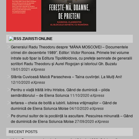
ZIARISTI ONLINE
Generalul Radu Theodoru despre “MÂNA MOSCOVEI – Documentele
crimei din decembrie 1989”. Editor: Victor Roncea. Primele trei volume
intrate sub tipar la Editura TipoMoldova, cu prefețe semnate de generalii
scriitori Radu Theodoru și Aurel Rogojan și istoricul Gh. Buzatu
19/01/2021
eXpress
Sfânta Cuvioasă Maică Parascheva – Taina cuviinței. La Mulți Ani!
12/10/2020
eXpress
Pentru o viață trăită întru Hristos. Gând de duminică – pilda
semănătorului – de Elena Solunca
11/10/2020
eXpress
Iertarea – cheia de boltă a iubirii. Iubirea vrăjmașilor – Gând de
duminică de Elena Solunca Moise
04/10/2020
eXpress
Pe drumul suitor de la pocăință la ascultare. Pescuirea minunată – Gând
de duminică de Elena Solunca Moise
27/09/2020
eXpress
RECENT POSTS