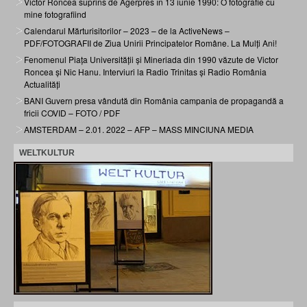
Victor Roncea suprins de Agerpres în 13 iunie 1990: O fotografie cu
mine fotografiind
Calendarul Mărturisitorilor – 2023 – de la ActiveNews –
PDF/FOTOGRAFII de Ziua Unirii Principatelor Române. La Mulți Ani!
Fenomenul Piața Universității și Mineriada din 1990 văzute de Victor
Roncea și Nic Hanu. Interviuri la Radio Trinitas și Radio România
Actualități
BANI Guvern presa vândută din România campania de propagandă a
fricii COVID – FOTO / PDF
AMSTERDAM – 2.01. 2022 – AFP – MASS MINCIUNA MEDIA
WELTKULTUR