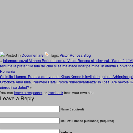
Posted in
Documentare
Tags:
Victor Roncea Blog
«
Informare cazul Mihnea Berindei contra Victor Roncea si adevarul. “Sandu” si “Mir
renunte la pretentiile fata de Ziua si sa ma atace doar pe mine. In atentia Conventi
Romania
Smintita-i lumea. Predicatorul-vedeta Klaus Kenneth invitat de gala la Arhiepiscopi
Ortodoxă Alba Iulia. Parintele Rafail Noica “binecuvanteaza” in lipsa. Are nevoie 
pierduti cu duhul?
»
You can
leave a response
, or
trackback
from your own site.
Leave a Reply
Name (required)
Mail (will not be published) (required)
Website