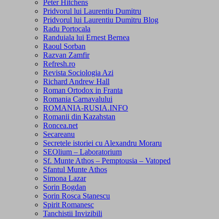
Peter Hitchens
Pridvorul lui Laurentiu Dumitru
Pridvorul lui Laurentiu Dumitru Blog
Radu Portocala
Randuiala lui Ernest Bernea
Raoul Sorban
Razvan Zamfir
Refresh.ro
Revista Sociologia Azi
Richard Andrew Hall
Roman Ortodox in Franta
Romania Carnavalului
ROMANIA-RUSIA.INFO
Romanii din Kazahstan
Roncea.net
Secareanu
Secretele istoriei cu Alexandru Moraru
SEOlium – Laboratorium
Sf. Munte Athos – Pemptousia – Vatoped
Sfantul Munte Athos
Simona Lazar
Sorin Bogdan
Sorin Rosca Stanescu
Spirit Romanesc
Tanchistii Invizibili