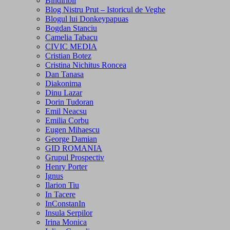
Bindiribli
Blog Nistru Prut – Istoricul de Veghe
Blogul lui Donkeypapuas
Bogdan Stanciu
Camelia Tabacu
CIVIC MEDIA
Cristian Botez
Cristina Nichitus Roncea
Dan Tanasa
Diakonima
Dinu Lazar
Dorin Tudoran
Emil Neacsu
Emilia Corbu
Eugen Mihaescu
George Damian
GID ROMANIA
Grupul Prospectiv
Henry Porter
Ignus
Ilarion Tiu
In Tacere
InConstanIn
Insula Serpilor
Irina Monica