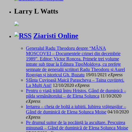
Larry L Watts
Ziaristi Online
Generalul Radu Theodoru despre “MÂNA
MOSCOVEI – Documentele crimei din decembrie
1989”. Editor: Victor Roncea. Primele trei volume
intrate sub tipar la Editura TipoMoldova, cu prefețe
semnate de generalii scriitori Radu Theodoru și Aurel
Rogojan și istoricul Gh. Buzatu
19/01/2021
eXpress
Sfânta Cuvioasă Maică Parascheva – Taina cuviinței.
La Mulți Ani!
12/10/2020
eXpress
Pentru o viață trăită întru Hristos. Gând de duminică –
pilda semănătorului – de Elena Solunca
11/10/2020
eXpress
Iertarea – cheia de boltă a iubirii. Iubirea vrăjmașilor –
Gând de duminică de Elena Solunca Moise
04/10/2020
eXpress
Pe drumul suitor de la pocăință la ascultare. Pescuirea
minunată – Gând de duminică de Elena Solunca Moise