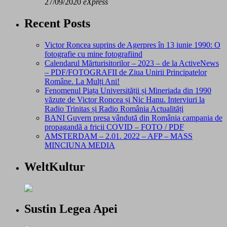
27/09/2020
eXpress
Recent Posts
Victor Roncea suprins de Agerpres în 13 iunie 1990: O
fotografie cu mine fotografiind
Calendarul Mărturisitorilor – 2023 – de la ActiveNews
– PDF/FOTOGRAFII de Ziua Unirii Principatelor
Române. La Mulți Ani!
Fenomenul Piața Universității și Mineriada din 1990
văzute de Victor Roncea și Nic Hanu. Interviuri la
Radio Trinitas și Radio România Actualități
BANI Guvern presa vândută din România campania de
propagandă a fricii COVID – FOTO / PDF
AMSTERDAM – 2.01. 2022 – AFP – MASS
MINCIUNA MEDIA
WeltKultur
Sustin Legea Apei