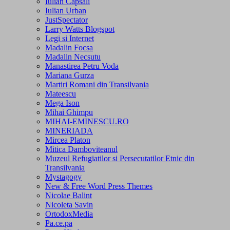
Iulian Capsali
Iulian Urban
JustSpectator
Larry Watts Blogspot
Legi si Internet
Madalin Focsa
Madalin Necsutu
Manastirea Petru Voda
Mariana Gurza
Martiri Romani din Transilvania
Mateescu
Mega Ison
Mihai Ghimpu
MIHAI-EMINESCU.RO
MINERIADA
Mircea Platon
Mitica Damboviteanul
Muzeul Refugiatilor si Persecutatilor Etnic din
Transilvania
Mystagogy
New & Free Word Press Themes
Nicolae Balint
Nicoleta Savin
OrtodoxMedia
Pa.ce.pa