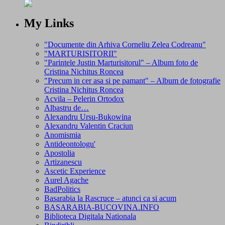
My Links
"Documente din Arhiva Corneliu Zelea Codreanu"
"MARTURISITORII"
"Parintele Justin Marturisitorul" – Album foto de
Cristina Nichitus Roncea
"Precum in cer asa si pe pamant" – Album de fotografie
Cristina Nichitus Roncea
Acvila – Pelerin Ortodox
Albastru de…
Alexandru Ursu-Bukowina
Alexandru Valentin Craciun
Anomismia
Antideontologu'
Apostolia
Artizanescu
Ascetic Experience
Aurel Agache
BadPolitics
Basarabia la Rascruce – atunci ca si acum
BASARABIA-BUCOVINA.INFO
Biblioteca Digitala Nationala