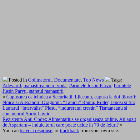
Posted in
Colimatorul
,
Documentare
,
Top News
Tags:
Adevarul
,
manastirea petru voda
,
Parintele Iustin Parvu
,
Parintele
Justin Parvu
,
staretul manastirii
«
Capusarea ca tehnica a Securitatii. Liiceanu, capusa la doi filosofi:
Noica si Alexandru Dragomir. “Tatucii” Rautu, Roller, Ianosi si fiii:
Lautarul “intervalist” Plesu, “indureratul crestin” Tismaneanu si
cantautorul Sorin Lavric
Rezistenta Anti-Codex Alimentarius se organizeaza online. Ati auzit
de Aspartam – indulcitorul care poate ucide in 70 de feluri?
»
You can
leave a response
, or
trackback
from your own site.