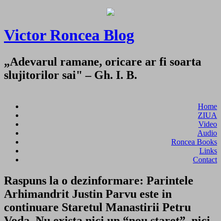
Victor Roncea Blog
„Adevarul ramane, oricare ar fi soarta
slujitorilor sai" – Gh. I. B.
Home
ZIUA
Video
Audio
Roncea Books
Links
Contact
Raspuns la o dezinformare: Parintele
Arhimandrit Justin Parvu este in
continuare Staretul Manastirii Petru
Voda. Nu exista nici un “nou staret”, nici