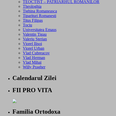
TEOCTIST – PATRIARHUL ROMANILOR
Theologhia
Tighina Romaneasca
Tiparituri Romanesti
Titus Filipas
Tociu
Universitatea Emaus
Valentin Tigau
Valeriu Sterian
Viorel Ilisoi
Viorel Urban
Vlad Cubreacov
Vlad Herman
Vlad Mihai
Willy Pragher
Calendarul Zilei
FII PRO VITA
Familia Ortodoxa