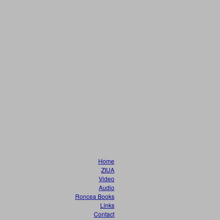
Home
ZIUA
Video
Audio
Roncea Books
Links
Contact