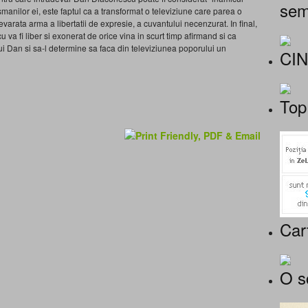
sem
manilor ei, este faptul ca a transformat o televiziune care parea o
devarata arma a libertatii de expresie, a cuvantului necenzurat. In final,
va fi liber si exonerat de orice vina in scurt timp afirmand si ca
ui Dan si sa-l determine sa faca din televiziunea poporului un
CI
Top
Car
O s