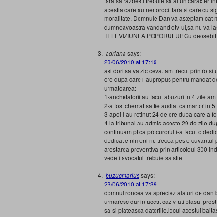
tara sa razbesti trebuie sa ai un caracter i
acestia care au nenorocit tara si care cu si
moralitate. Domnule Dan va asteptam cat mai
dumneavoastra vandand otv-ul,sa nu va las
TELEVIZIUNEA POPORULUI! Cu deosebit r
adriana
says:
23/06/2010 at 17:19
asi dori sa va zic ceva. am trecut printro 
ore dupa care l-aupropus pentru mandat de 29
urmatoarea:
1-anchetatorii au facut abuzuri in 4 zile am 
2-a fost chemat sa fie audiat ca martor in 5
3-apoi l-au retinut 24 de ore dupa care a f
4-la tribunal au admis aceste 29 de zile du
continuam pt ca procurorul i-a facut o dedic
dedicatie nimeni nu trecea peste cuvantul pr
arestarea preventiva prin articoloul 300 indi
vedeti avocatul trebuie sa stie
buzucmarius
says:
23/06/2010 at 17:39
domnul roncea va apreciez alaturi de dan ba
urmaresc dar in acest caz v-ati plasat prost
sa-si plateasca datoriile.locul acestui baita