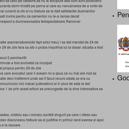
nfect sa calci pe cadavre,sa nu ai scrupule asa cum sunt politicienii
guranta dorm linistiti pe perna si care au nerusinarea de a vorbi de
 curand la otv si nu trebuie sa le dati satisfactie dusmanilor
Pen
ati invins pentru ca oamenilor nu le-a ramas decat
espect a dumneavoastra telespectatoare Ramona!
situatie asemanatoare(de fapt sotul meu) i sa dat mandat de 24 de
 de zile fara sa aib o proba impotriva lui la dosar. situatia a fost
avut 2 perchezitii
 minute a fost anchetat ca inculpat
ost propus pentru 29 de zile
pa care avocatul care il aveam mi-a spus ca nu mai are rost sa
Goo
atie deci indiferent unde asi fi facut recurs odata ce era cu
ocurorului nici macar judecatorul.si in plus de asta ia dat
ce 1 iar prin acest articol se prelungeste de la sine interesativa sa
dea, cristoiu sau r.moraru sunteti singurii pe care-i citesc sau
.dan diaconescu trebuie sa-si justifice in primul rand averea si apoi
s e la racoare