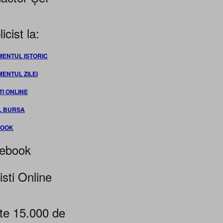
icist la:
MENTUL ISTORIC
MENTUL ZILEI
TI ONLINE
L BURSA
BOOK
ebook
isti Online
te 15.000 de