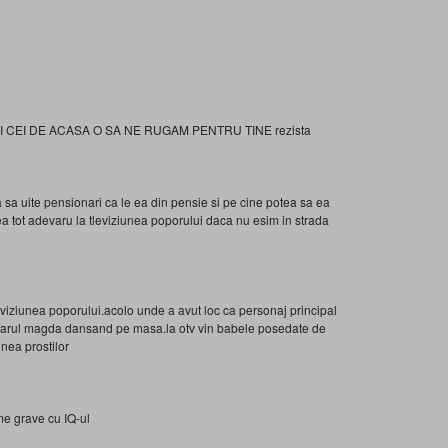
OI CEI DE ACASA O SA NE RUGAM PENTRU TINE rezista
sa uite pensionari ca le ea din pensie si pe cine potea sa ea
 tot adevaru la tleviziunea poporului daca nu esim in strada
eviziunea poporului.acolo unde a avut loc ca personaj principal
arul magda dansand pe masa.la otv vin babele posedate de
unea prostilor
me grave cu IQ-ul