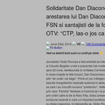
Solidaritate Dan Diacon
arestarea lui Dan Diac
FSN si santajisti de la f
OTV: “CTP, las-o jos ca 
June 23rd, 2010
VR
108 Comments
Vad ca baietii buni sunt cu ochii pe mine
Jurnalistul Victor Roncea a fost solicitat sa in
si Claudiu Bogdan unde a prezentat mai multe
spre 22 iunie, desfasurata la Unitatea Centrala a
in acea noapte la fata locului, Dan Diaconesc
afle “de unde i se trage”. Printr-un joc intelig
asculta inregistrarile realizate automat in sed
sa care i-au inmultit numarul “prietenilor”. A
prin care “Familia” Nastase a incercat sa-i ia 
prin ordin catre si de la Ralu Filip, fostul pres
emisiune recenta in care un important politici
cu cheie masonica. In interventia sa, Victor Ro