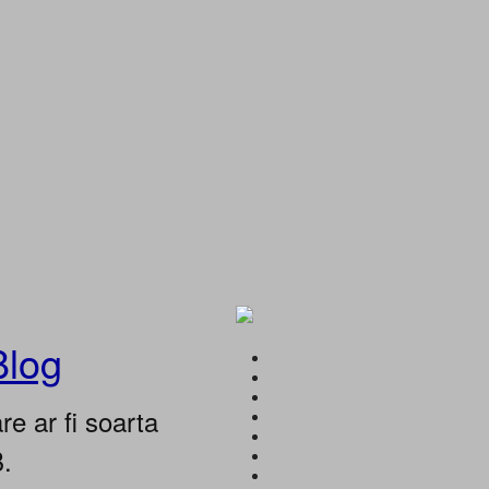
Blog
e ar fi soarta
B.