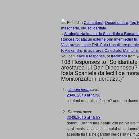
Posted in
Colimatorul
,
Documentare
,
Top 
masoneria
,
otv
,
solidaritate
«
Strategia Nationala de Securitate a Romaniei 
Roncea.ro: atacuri externe prin intermediul t
Vice-presedintele PNL Puiu Hasotti are proble
F. Alexandru, in apararea Catedralei Mantuiri
You can
leave a response
, or
trackback
from y
108 Responses to “Solidaritate
arestarea lui Dan Diaconescu? B
fosta Scanteie da lectii de mor
Monitorizatorii lucreaza:)”
claudiu ionut
says:
23/06/2010 at 15:30
cetateni romanii ce facem? unde ne duce
Ramona
says:
23/06/2010 at 15:53
domnul Dan,fiti tare pentru csa noi va iubi
sunt inchisii,asa sas intamplat si cu domnul
aceasta tara si ne gandim serios sa ne mu