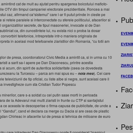
amintind cat de mult au ajutat pentru spargerea boicotului mafioto-
isiile OTV din timpul campaniei electorale prezidentiale. Roncea a mai
ui caz, afirmand ca“sistemul” care l-ar fi putut prinde in cleste pe
Publ
 si retele paralele si interconectate cu sferele politicului, afacerilor si
al organizatiilor secrete, de tipul masoneriei, invocate si de Dan
liniat ca, din cunostintele lui, nu exista nici o proba la dosar
EVENI
 convorbiri telefonice, intrepretate intr-o maniera originala de
erpreta in acelasi mod telefoanele ziaristilor din Romania, “cu totii am
EVENI
ZIARIS
egilor de presa, coordonatorul Civic Media a amintit ca, si in urma cu 10
aristi a sarit sa-l apere pe Dan Diaconescu, printre acestia
ZIARU
 si acum, din spirit de autentica solidaritate (ceea ce dovedesta
a Hurezeanu la Turcescu – parca am mai spus eu –
). Cei care
nota mea
FACE
 televiziunii de tip oficial, cu liste albe si negre, sunt aceiasi care il
e sa investigheze cum sta Cristian Tudor Popescu
Fac
 a minerilor, care s-a soldat cu cel putin sase morti in perioada
ara de la Adevarul mai multi ziaristi in frunte cu CTP si santajistul
Ziar
a ce aceasta le descoperise o firma-capusa de publicitate, de unde a
l “Gandul”, cand el declara ca merge cu Dacia si are ceas de plastic
gdan Chirieac in afacerile lui de presa si tehnica de milioane de euro
Pes
entru care intradevar Dan Diaconescu poate fi considerat “inamicul