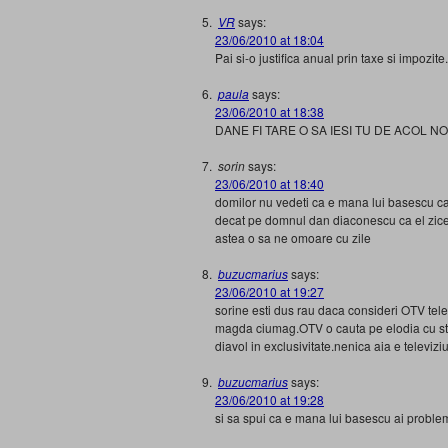
VR
says:
23/06/2010 at 18:04
Pai si-o justifica anual prin taxe si impozite.
paula
says:
23/06/2010 at 18:38
DANE FI TARE O SA IESI TU DE ACOL N
sorin
says:
23/06/2010 at 18:40
domilor nu vedeti ca e mana lui basescu ca 
decat pe domnul dan diaconescu ca el zicea
astea o sa ne omoare cu zile
buzucmarius
says:
23/06/2010 at 19:27
sorine esti dus rau daca consideri OTV tel
magda ciumag.OTV o cauta pe elodia cu st
diavol in exclusivitate.nenica aia e televizi
buzucmarius
says:
23/06/2010 at 19:28
si sa spui ca e mana lui basescu ai proble