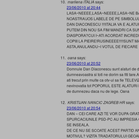
marilena ITALIA
says:
23/06/2010 at 20:44
LASA~NEEEE,LASA~NEEEE,LASA~NE BAS
NOASTRA!JOS LABELE DE PE SIMBOLUL 
DAN DIACONESCU !!!!ITALIA VA E ALAT
PUTEM DIN NOU SA FIM MANDRI CA SU
DIASPORA?CUI I~ATI ACORDAT INCREDE
COPIII LA PIEIRE!RUSINEEEE!!!!!SUNT
ASTA,ANULANDU~I VOTUL DE FIECARE 
oana
says:
23/06/2010 at 20:52
Domnule Dan Diaconescu sunt alaturi de du
dumneavoastra si toti ne dorim sa fiti tare.A
ati trecut prin multe ca otv-ul sa fie TELE
nevinovatia tot POPORUL ESTE ALATURI D
de dumnezeu daca nu de lege. Oana
KRISTIJAN IVANCIC ZAGREB HR
says:
23/06/2010 at 20:54
DAN – CEI CARE AZI TE VOR DUPA GRAT
SPURCACIUNILE PSD-PC AU IMPRESI
SE INSEALA.
DE CE NU SE SCOATE ACEST PARTID ANI
MOTIVUL? VIZITA TRADATORULUI GEOANA 