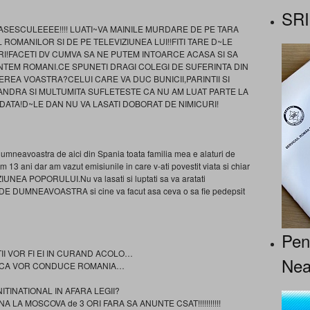
SRI
ESCULEEEE!!!! LUATI~VA MAINILE MURDARE DE PE TARA
ROMANILOR SI DE PE TELEVIZIUNEA LUI!!FITI TARE D~LE
URI!FACETI DV CUMVA SA NE PUTEM INTOARCE ACASA SI SA
NTEM ROMANI.CE SPUNETI DRAGI COLEGI DE SUFERINTA DIN
REA VOASTRA?CELUI CARE VA DUC BUNICII,PARINTII SI
 MANDRA SI MULTUMITA SUFLETESTE CA NU AM LUAT PARTE LA
DATA!D~LE DAN NU VA LASATI DOBORAT DE NIMICURI!
mneavoastra de aici din Spania toata familia mea e alaturi de
m 13 ani dar am vazut emisiunile in care v-ati povestit viata si chiar
VIZIUNEA POPORULUI.Nu va lasati si luptati sa va aratati
E DUMNEAVOASTRA si cine va facut asa ceva o sa fie pedepsit
Pen
II VOR FI EI IN CURAND ACOLO…
Nea
A CA VOR CONDUCE ROMANIA…
TINATIONAL IN AFARA LEGII?
LA MOSCOVA de 3 ORI FARA SA ANUNTE CSAT!!!!!!!!!!!