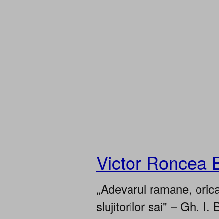
Victor Roncea 
„Adevarul ramane, oricar
slujitorilor sai" – Gh. I. 