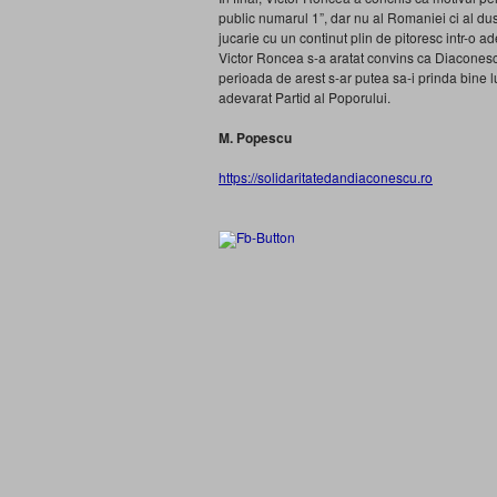
public numarul 1”, dar nu al Romaniei ci al dus
jucarie cu un continut plin de pitoresc intr-o a
Victor Roncea s-a aratat convins ca Diaconescu 
perioada de arest s-ar putea sa-i prinda bine l
adevarat Partid al Poporului.
M. Popescu
https://solidaritatedandiaconescu.ro