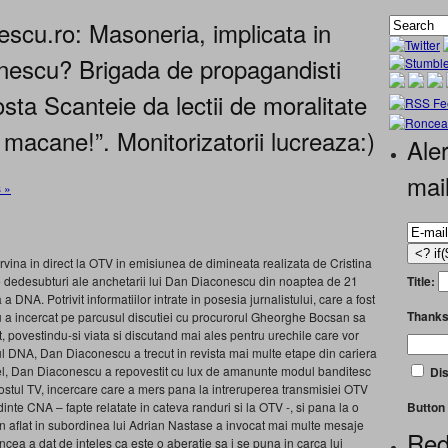
escu.ro: Masoneria, implicata in
onescu? Brigada de propagandisti
osta Scanteie da lectii de moralitate
macane!”. Monitorizatorii lucreaza:)
Aler
mai
 »
tervina in direct la OTV in emisiunea de dimineata realizata de Cristina
Title:
 dedesubturi ale anchetarii lui Dan Diaconescu din noaptea de 21
 DNA. Potrivit informatiilor intrate in posesia jurnalistului, care a fost
Thanks
u a incercat pe parcusul discutiei cu procurorul Gheorghe Bocsan sa
ent, povestindu-si viata si discutand mai ales pentru urechile care vor
iul DNA, Dan Diaconescu a trecut in revista mai multe etape din cariera
stfel, Dan Diaconescu a repovestit cu lux de amanunte modul banditesc
Dis
postul TV, incercare care a mers pana la intreruperea transmisiei OTV
Button 
edinte CNA – fapte relatate in cateva randuri si la OTV -, si pana la o
an aflat in subordinea lui Adrian Nastase a invocat mai multe mesaje
Red
ncea a dat de inteles ca este o aberatie sa i se puna in carca lui