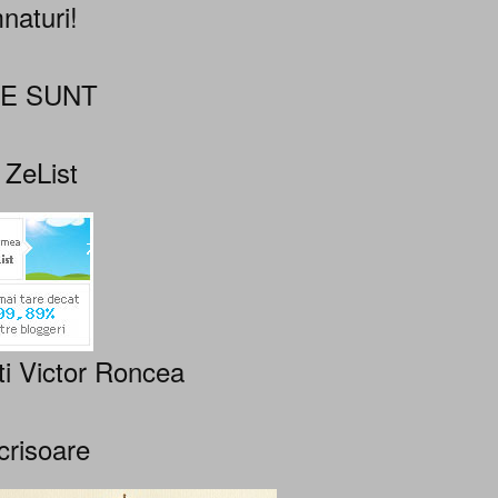
naturi!
NE SUNT
 ZeList
ti Victor Roncea
crisoare