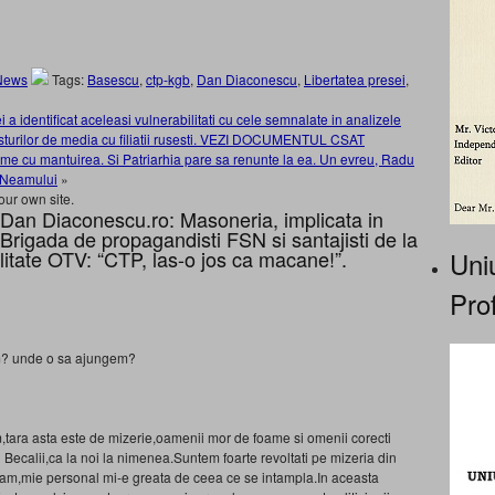
News
Tags:
Basescu
,
ctp-kgb
,
Dan Diaconescu
,
Libertatea presei
,
a identificat aceleasi vulnerabilitati cu cele semnalate in analizele
rusturilor de media cu filiatii rusesti. VEZI DOCUMENTUL CSAT
me cu mantuirea. Si Patriarhia pare sa renunte la ea. Un evreu, Radu
i Neamului
»
our own site.
 Dan Diaconescu.ro: Masoneria, implicata in
rigada de propagandisti FSN si santajisti de la
Uniu
alitate OTV: “CTP, las-o jos ca macane!”.
Prof
m? unde o sa ajungem?
m,tara asta este de mizerie,oamenii mor de foame si omenii corecti
 Becalii,ca la noi la nimenea.Suntem foarte revoltati pe mizeria din
tam,mie personal mi-e greata de ceea ce se intampla.In aceasta