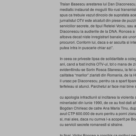
Traian Basescu arestarea lui Dan Diaconescu, 
mediatic instaurat de mogulii filo-rusi transm
spus ca trebuie vazut dincolo de suprafata acest
jurnalistul OTV este alcatuit din piese de puzzle
serviciilor secrete, de tipul Retelei Voicu, sau 
Diaconescu la audierile de la DNA. Roncea a sub
altceva decat niste inregistrari banale ale unor
procurori. Conform lui, daca s-ar asculta si int
putea intra in puscarie chiar azi”.
In ceea ce priveste lipsa de solidaritate a col
ani, cand a fost inchis OTV-ul, tot o mana de zi
evidentiindu-se Sorin Rosca Stanescu, la fel ca
calitatea “marilor” ziaristi din Romania, de l
il urasc pe Diaconescu, pentru ca a spart tiparele
terfeleau si atunci. Parchetul ar face mai bin
cu apologia infractiunii si incitarea la violenta
mineriadei din iunie 1990, de ce au fost dati af
Bogdan Chirieac de catre Ana Maria Tinu, dup
avut CTP 600.000 de euro pentru a porni ziaru
si, mai ales, daca nu cumva l-a acoperit pe Bo
cu servicii secrete romanesti si straine.
In final, Victor Roncea a conchis ca motivul p