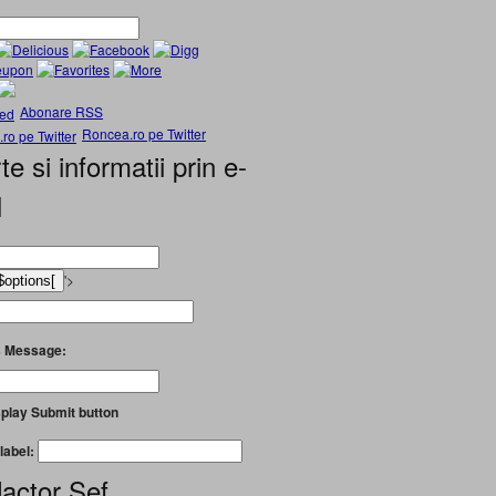
Abonare RSS
Roncea.ro pe Twitter
te si informatii prin e-
l
'>
 Message:
play Submit button
label:
actor Șef