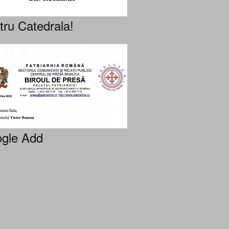
tru Catedrala!
gle Add