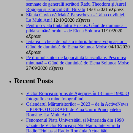
semnate de generalii scriitori Radu Theodoru și Aurel
Rogojan și istoricul Gh. Buzatu
19/01/2021
eXpress
Sfânta Cuvioasă Maică Parascheva – Taina cuviinței.
La Mulți Ani!
12/10/2020
eXpress
Pentru o viață trăită întru Hristos. Gând de duminică –
pilda semănătorului – de Elena Solunca
11/10/2020
eXpress
Iertarea – cheia de boltă a iubirii. Iubirea vrăjmașilor –
Gând de duminică de Elena Solunca Moise
04/10/2020
eXpress
Pe drumul suitor de la pocăință la ascultare. Pescuirea
minunată – Gând de duminică de Elena Solunca Moise
27/09/2020
eXpress
Recent Posts
Victor Roncea suprins de Agerpres în 13 iunie 1990: O
fotografie cu mine fotografiind
Calendarul Mărturisitorilor – 2023 – de la ActiveNews
– PDF/FOTOGRAFII de Ziua Unirii Principatelor
Române. La Mulți Ani!
Fenomenul Piața Universității și Mineriada din 1990
văzute de Victor Roncea și Nic Hanu. Interviuri la
Radio Trinitas și Radio România Actualități