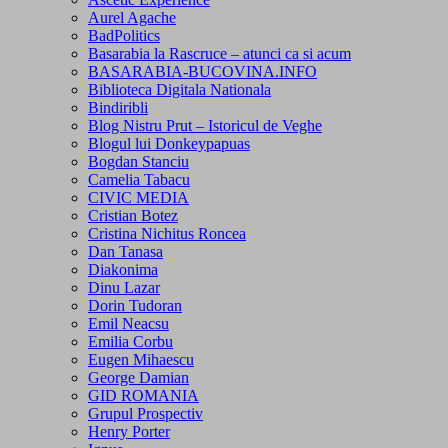
Aurel Agache
BadPolitics
Basarabia la Rascruce – atunci ca si acum
BASARABIA-BUCOVINA.INFO
Biblioteca Digitala Nationala
Bindiribli
Blog Nistru Prut – Istoricul de Veghe
Blogul lui Donkeypapuas
Bogdan Stanciu
Camelia Tabacu
CIVIC MEDIA
Cristian Botez
Cristina Nichitus Roncea
Dan Tanasa
Diakonima
Dinu Lazar
Dorin Tudoran
Emil Neacsu
Emilia Corbu
Eugen Mihaescu
George Damian
GID ROMANIA
Grupul Prospectiv
Henry Porter