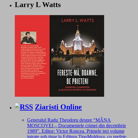
Larry L Watts
Ziaristi Online
Generalul Radu Theodoru despre “MÂNA
MOSCOVEI – Documentele crimei din decembrie
1989”. Editor: Victor Roncea. Primele trei volume
intrate sub tipar la Editura TipoMoldova, cu prefețe