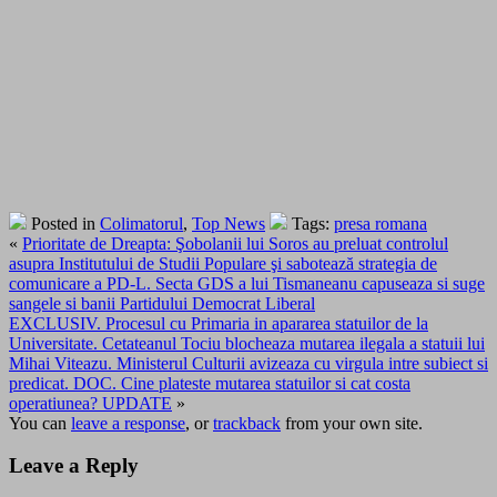
Posted in
Colimatorul
,
Top News
Tags:
presa romana
«
Prioritate de Dreapta: Şobolanii lui Soros au preluat controlul
asupra Institutului de Studii Populare şi sabotează strategia de
comunicare a PD-L. Secta GDS a lui Tismaneanu capuseaza si suge
sangele si banii Partidului Democrat Liberal
EXCLUSIV. Procesul cu Primaria in apararea statuilor de la
Universitate. Cetateanul Tociu blocheaza mutarea ilegala a statuii lui
Mihai Viteazu. Ministerul Culturii avizeaza cu virgula intre subiect si
predicat. DOC. Cine plateste mutarea statuilor si cat costa
operatiunea? UPDATE
»
You can
leave a response
, or
trackback
from your own site.
Leave a Reply