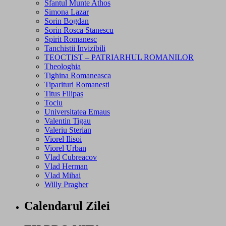
Sfantul Munte Athos
Simona Lazar
Sorin Bogdan
Sorin Rosca Stanescu
Spirit Romanesc
Tanchistii Invizibili
TEOCTIST – PATRIARHUL ROMANILOR
Theologhia
Tighina Romaneasca
Tiparituri Romanesti
Titus Filipas
Tociu
Universitatea Emaus
Valentin Tigau
Valeriu Sterian
Viorel Ilisoi
Viorel Urban
Vlad Cubreacov
Vlad Herman
Vlad Mihai
Willy Pragher
Calendarul Zilei