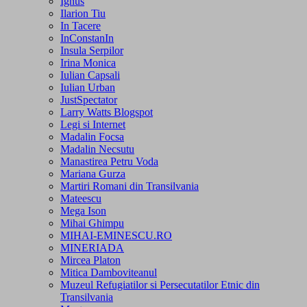
Ignus
Ilarion Tiu
In Tacere
InConstanIn
Insula Serpilor
Irina Monica
Iulian Capsali
Iulian Urban
JustSpectator
Larry Watts Blogspot
Legi si Internet
Madalin Focsa
Madalin Necsutu
Manastirea Petru Voda
Mariana Gurza
Martiri Romani din Transilvania
Mateescu
Mega Ison
Mihai Ghimpu
MIHAI-EMINESCU.RO
MINERIADA
Mircea Platon
Mitica Damboviteanul
Muzeul Refugiatilor si Persecutatilor Etnic din
Transilvania