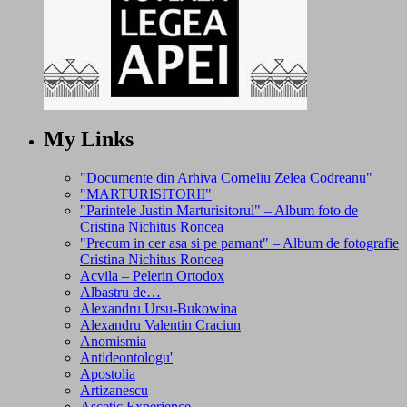
My Links
"Documente din Arhiva Corneliu Zelea Codreanu"
"MARTURISITORII"
"Parintele Justin Marturisitorul" – Album foto de
Cristina Nichitus Roncea
"Precum in cer asa si pe pamant" – Album de fotografie
Cristina Nichitus Roncea
Acvila – Pelerin Ortodox
Albastru de…
Alexandru Ursu-Bukowina
Alexandru Valentin Craciun
Anomismia
Antideontologu'
Apostolia
Artizanescu
Ascetic Experience