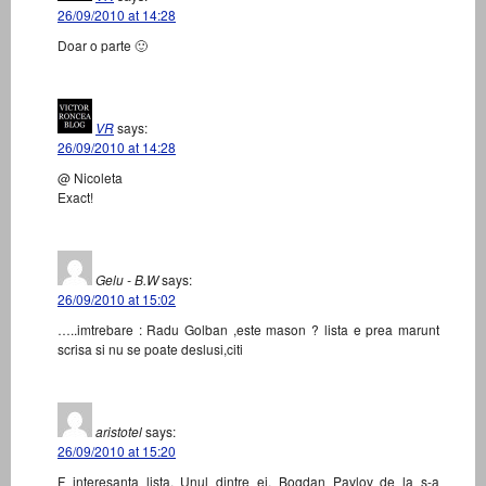
26/09/2010 at 14:28
Doar o parte 🙂
VR
says:
26/09/2010 at 14:28
@ Nicoleta
Exact!
Gelu - B.W
says:
26/09/2010 at 15:02
…..imtrebare : Radu Golban ,este mason ? lista e prea marunt
scrisa si nu se poate deslusi,citi
aristotel
says:
26/09/2010 at 15:20
F interesanta lista. Unul dintre ei, Bogdan Pavlov de la s-a