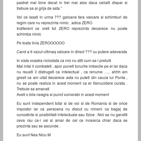
pastrat mai bine decat in trei mai ales daca ceilalti dispar si
trebuie sa ai grija de asta ”
Voi ce lasati in urma ??? galoane fara valoare si schimburi de
regim care nu reprezinta nimic , adica ZERO
Indiferent ce vreti tot ZERO reprezinta deoarece nu poate
schimba nimic
Pe toata linia ZEROOOOOO
Cand a-ti vazut ultimaq valoare in direct ??? cu putere adevarata
In viata voastra niciodata ca nici nu stiti cum sa-l pretuiti
Mai intai il combateti , apoi puneti tunurile imbecile pe el iar daca
nu reusiti il distrugeti ca intelectual , ca renume ….. ahhh am
gresit ca am uitat deoarece asta nu puteti din cauza lui Ponta ,
nu se poate realiza in acest moment ca er fisinucidere curata .
Trebuie sa amanati
Aveti o bila neagra si punct vulnerabi in acest moment
Eu sunt independent total si de voi si de Romania si de orice
impostor iar ca persoana nu discut cu nimeni ca bagaj de
cunostinte si posibilitati intelectuale sau fizice . Nici sa nu ganditi
ceva rau ca-i vai si amar de cel ce incearca chiar daca se
prezinta sau se ascunde .
Eu sunt Nea Nicu M