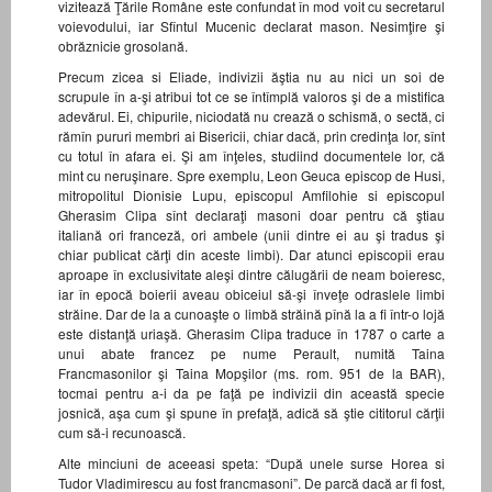
vizitează Ţările Române este confundat în mod voit cu secretarul
voievodului, iar Sfîntul Mucenic declarat mason. Nesimţire şi
obrăznicie grosolană.
Precum zicea si Eliade, indivizii ăştia nu au nici un soi de
scrupule în a-şi atribui tot ce se întîmplă valoros şi de a mistifica
adevărul. Ei, chipurile, niciodată nu crează o schismă, o sectă, ci
rămîn pururi membri ai Bisericii, chiar dacă, prin credinţa lor, sînt
cu totul în afara ei. Şi am înţeles, studiind documentele lor, că
mint cu neruşinare. Spre exemplu, Leon Geuca episcop de Husi,
mitropolitul Dionisie Lupu, episcopul Amfilohie si episcopul
Gherasim Clipa sînt declaraţi masoni doar pentru că ştiau
italiană ori franceză, ori ambele (unii dintre ei au şi tradus şi
chiar publicat cărţi din aceste limbi). Dar atunci episcopii erau
aproape în exclusivitate aleşi dintre călugării de neam boieresc,
iar în epocă boierii aveau obiceiul să-şi înveţe odraslele limbi
străine. Dar de la a cunoaşte o limbă străină pînă la a fi într-o lojă
este distanţă uriaşă. Gherasim Clipa traduce în 1787 o carte a
unui abate francez pe nume Perault, numită Taina
Francmasonilor şi Taina Mopşilor (ms. rom. 951 de la BAR),
tocmai pentru a-i da pe faţă pe indivizii din această specie
josnică, aşa cum şi spune în prefaţă, adică să ştie cititorul cărţii
cum să-i recunoască.
Alte minciuni de aceeasi speta: “După unele surse Horea si
Tudor Vladimirescu au fost francmasoni”. De parcă dacă ar fi fost,