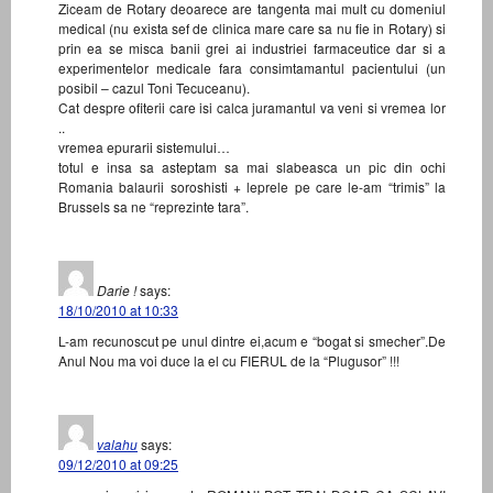
Ziceam de Rotary deoarece are tangenta mai mult cu domeniul
medical (nu exista sef de clinica mare care sa nu fie in Rotary) si
prin ea se misca banii grei ai industriei farmaceutice dar si a
experimentelor medicale fara consimtamantul pacientului (un
posibil – cazul Toni Tecuceanu).
Cat despre ofiterii care isi calca juramantul va veni si vremea lor
..
vremea epurarii sistemului…
totul e insa sa asteptam sa mai slabeasca un pic din ochi
Romania balaurii soroshisti + leprele pe care le-am “trimis” la
Brussels sa ne “reprezinte tara”.
Darie !
says:
18/10/2010 at 10:33
L-am recunoscut pe unul dintre ei,acum e “bogat si smecher”.De
Anul Nou ma voi duce la el cu FIERUL de la “Plugusor” !!!
valahu
says:
09/12/2010 at 09:25