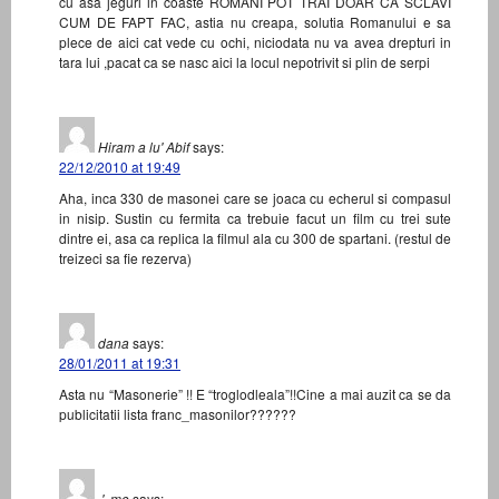
cu asa jeguri in coaste ROMANI POT TRAI DOAR CA SCLAVI
CUM DE FAPT FAC, astia nu creapa, solutia Romanului e sa
plece de aici cat vede cu ochi, niciodata nu va avea drepturi in
tara lui ,pacat ca se nasc aici la locul nepotrivit si plin de serpi
Hiram a lu' Abif
says:
22/12/2010 at 19:49
Aha, inca 330 de masonei care se joaca cu echerul si compasul
in nisip. Sustin cu fermita ca trebuie facut un film cu trei sute
dintre ei, asa ca replica la filmul ala cu 300 de spartani. (restul de
treizeci sa fie rezerva)
dana
says:
28/01/2011 at 19:31
Asta nu “Masonerie” !! E “troglodleala”!!Cine a mai auzit ca se da
publicitatii lista franc_masonilor??????
.'. me
says: