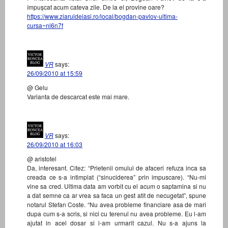
împușcat acum cateva zile. De la el provine oare?
https://www.ziaruldeiasi.ro/local/bogdan-pavlov-ultima-
cursa~ni6n7f
VR
says:
26/09/2010 at 15:59
@ Gelu
Varianta de descarcat este mai mare.
VR
says:
26/09/2010 at 16:03
@ aristotel
Da, interesant. Citez: “Prietenii omului de afaceri refuza inca sa
creada ce s-a intimplat (“sinuciderea” prin impuscare). “Nu-mi
vine sa cred. Ultima data am vorbit cu el acum o saptamina si nu
a dat semne ca ar vrea sa faca un gest atit de necugetat”, spune
notarul Stefan Coste. “Nu avea probleme financiare asa de mari
dupa cum s-a scris, si nici cu terenul nu avea probleme. Eu l-am
ajutat in acel dosar si i-am urmarit cazul. Nu s-a ajuns la