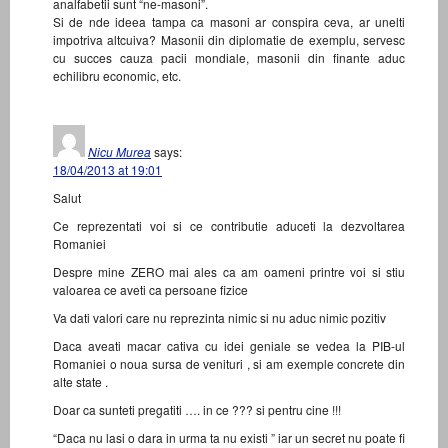
analfabetii sunt “ne-masoni”.
Si de nde ideea tampa ca masoni ar conspira ceva, ar unelti
impotriva altcuiva? Masonii din diplomatie de exemplu, servesc
cu succes cauza pacii mondiale, masonii din finante aduc
echilibru economic, etc.
Nicu Murea
says:
18/04/2013 at 19:01
Salut
Ce reprezentati voi si ce contributie aduceti la dezvoltarea
Romaniei
Despre mine ZERO mai ales ca am oameni printre voi si stiu
valoarea ce aveti ca persoane fizice
Va dati valori care nu reprezinta nimic si nu aduc nimic pozitiv
Daca aveati macar cativa cu idei geniale se vedea la PIB-ul
Romaniei o noua sursa de venituri , si am exemple concrete din
alte state .
Doar ca sunteti pregatiti …. in ce ??? si pentru cine !!!
“Daca nu lasi o dara in urma ta nu existi ” iar un secret nu poate fi