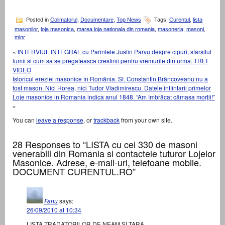
Posted in
Colimatorul
,
Documentare
,
Top News
Tags:
Curentul
,
lista
masonilor
,
loja masonica
,
marea loja nationala din romania
,
masoneria
,
masoni
,
mlnr
«
INTERVIUL INTEGRAL cu Parintele Justin Parvu despre cipuri, sfarsitul
lumii si cum sa se pregateasca crestinii pentru vremurile din urma. TREI
VIDEO
Istoricul ereziei masonice în România. Sf. Constantin Brâncoveanu nu a
fost mason. Nici Horea, nici Tudor Vladimirescu. Datele infiintarii primelor
Loje masonice in Romania indica anul 1848. “Am îmbrăcat cămasa morţii!”
»
You can
leave a response
, or
trackback
from your own site.
28 Responses to “LISTA cu cei 330 de masoni
venerabili din Romania si contactele tuturor Lojelor
Masonice. Adrese, e-mail-uri, telefoane mobile.
DOCUMENT CURENTUL.RO”
Fanu
says:
26/09/2010 at 10:34
LISTA TRADATORILOR DE NEAM SI TARA