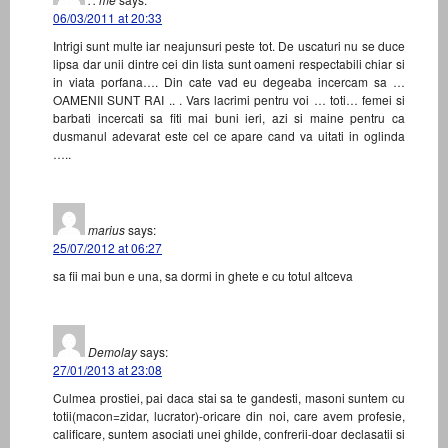
06/03/2011 at 20:33
Intrigi sunt multe iar neajunsuri peste tot. De uscaturi nu se duce
lipsa dar unii dintre cei din lista sunt oameni respectabili chiar si
in viata porfana…. Din cate vad eu degeaba incercam sa …
OAMENII SUNT RAI .. . Vars lacrimi pentru voi … toti… femei si
barbati incercati sa fiti mai buni ieri, azi si maine pentru ca
dusmanul adevarat este cel ce apare cand va uitati in oglinda
…..
marius
says:
25/07/2012 at 06:27
sa fii mai bun e una, sa dormi in ghete e cu totul altceva
Demolay
says:
27/01/2013 at 23:08
Culmea prostiei, pai daca stai sa te gandesti, masoni suntem cu
totii(macon=zidar, lucrator)-oricare din noi, care avem profesie,
calificare, suntem asociati unei ghilde, confrerii-doar declasatii si