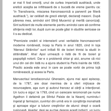
ar mai fi fost omorîţi, unul de curtea imperială austriacă, unde
ereticii aceştia se infiltraseră de o bucată de vreme (pentru ca:
“în Transilvania, miscarea francmasonică a parvenit pe filieră
austriacă.”), iar celălalt de grecii eterişti, declaraţi masoni. După
părerea mea, amîndoi sînt Sfinţi Mucenici şi merită canonizaţi.
Sînt suficient de multe elemente pentru amîndoi care să confirme
sfinţenia vieţii lor, după cum se poate găsi în studiile serioase ce
li s-au dedicat.
“Premizele creării si întemeierii unei veritabile francmasonerii
moderne românesti, încep la Paris în anul 1820, cînd în loja
“Ateneul Străinilor” sunt initiati fiii de boieri trimisi la studii în
străinătate”. Aha! Apoi urmează o listă de fii de boieri şi
paşoptişti notorii. Dar e o problemă chiar şi aici, anume că nici
unul din cei din listă nu a ajuns student la Paris înainte de 1835.
Practic acesta este anul în care se poate vorbi de prima lojă
românească, şi aceea la Paris.
Manuscrisul ierodiaconului Gherasim, ajuns mai apoi episcop,
de la 1787, are doar menirea de a oferi mijloace de
recunoaştere, aşa cum şi autorul francez al cărţii a intenţionat.
Un lucru e sigur: la 1793, cînd un oarecare ieromonah pe nume
Agathon îl defaimă pe Sfîntul Paisie de la Neamţ, numindu-l
înşelat şi farmazon, cuvîntul din urmă era în conştiinţa monahală
şi aproape sigur a tuturor creştinilor de atunci drept o ocară
ruşinoasă. Aşadar, deşi se auzise despre aceşti indivizi, un lucru