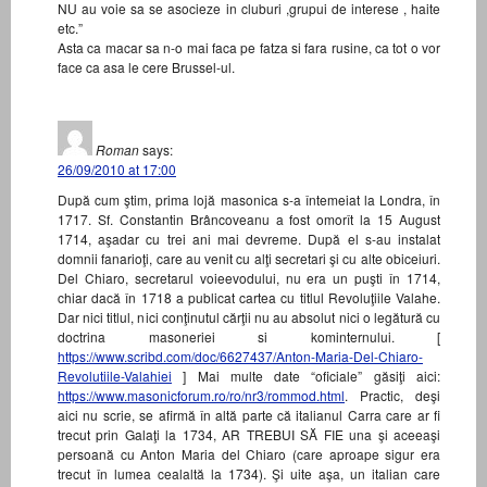
NU au voie sa se asocieze in cluburi ,grupui de interese , haite
etc.”
Asta ca macar sa n-o mai faca pe fatza si fara rusine, ca tot o vor
face ca asa le cere Brussel-ul.
Roman
says:
26/09/2010 at 17:00
După cum ştim, prima lojă masonica s-a întemeiat la Londra, în
1717. Sf. Constantin Brâncoveanu a fost omorît la 15 August
1714, aşadar cu trei ani mai devreme. După el s-au instalat
domnii fanarioţi, care au venit cu alţi secretari şi cu alte obiceiuri.
Del Chiaro, secretarul voieevodului, nu era un puşti în 1714,
chiar dacă în 1718 a publicat cartea cu titlul Revoluţiile Valahe.
Dar nici titlul, nici conţinutul cărţii nu au absolut nici o legătură cu
doctrina masoneriei si kominternului. [
https://www.scribd.com/doc/6627437/Anton-Maria-Del-Chiaro-
Revolutiile-Valahiei
] Mai multe date “oficiale” găsiţi aici:
https://www.masonicforum.ro/ro/nr3/rommod.html
. Practic, deşi
aici nu scrie, se afirmă în altă parte că italianul Carra care ar fi
trecut prin Galaţi la 1734, AR TREBUI SĂ FIE una şi aceeaşi
persoană cu Anton Maria del Chiaro (care aproape sigur era
trecut în lumea cealaltă la 1734). Şi uite aşa, un italian care