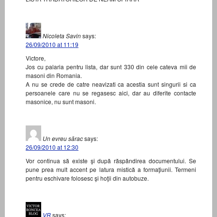
Nicoleta Savin
says:
26/09/2010 at 11:19
Victore,
Jos cu palaria pentru lista, dar sunt 330 din cele cateva mii de
masoni din Romania.
A nu se crede de catre neavizati ca acestia sunt singurii si ca
persoanele care nu se regasesc aici, dar au diferite contacte
masonice, nu sunt masoni.
Un evreu sărac
says:
26/09/2010 at 12:30
Vor continua să existe şi după răspândirea documentului. Se
pune prea mult accent pe latura mistică a formaţiunii. Termeni
pentru eschivare folosesc şi hoţii din autobuze.
VR
says: