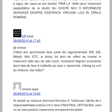
e sigur, din ceea ce am studiat: PÎNĂ LA 1848 (anul întoarcerii
paşoptiştilor de la studii) NU EXISTĂ NICI O INFORMAŢIE
SERIOASĂ DESPRE EXISTENŢA VREUNEI LOJI ÎN ŢĂRILE
ROMÂNE.
VR
says:
26/09/2010 at 17:42
@ cineva
Citatul dvs aproximativ face parte din regulamentele SRI, SIE,
MApN, MAI, ETC, si totusi, tot felul de ofiteri se invarat in
masonerii kaki sau de alte culori, incalcand flagrant juramantul
facut fata de tara si institutia pe care o reprezinta. Inteleg ca unii
au misiune, dar restul?
cineva
says:
26/09/2010 at 19:40
Si ceilalti au misiune domnule Roncea. E “misiunea” oferita de o
responsabilitate publica intr-o tara CRESTINA, ORTODOXA, care
nu se vrea preshul masoneriei europene/mondiale!